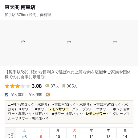
東天閣 南幸店
尻手駅 379m / 焼肉、肉料理
【尻手駅5分】確かな目利きで選ばれた上質な肉を堪能◆ご家族や団体
様でのお食事に最適◎
3.08
37
965
人
人
￥5,000～￥5,999
-
...■村正W(ロック・水割り) ■吉四六(ロック・水割り) ■吉四六W(ロック・水
割り) ■サワー ■サワー
レモンサワー
・グレープフルーツサワー・ホンチョサ
ワー・烏龍ハイ・緑茶ハイ ■サワー 抹茶ハイ・生
レモンサワー
・生グレープフ
ルーツサワー・黒烏龍ハイ...
土
日
月
火
水
木
金
空席
8
9
10
11
12
13
14
8
/