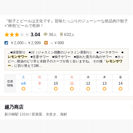
『餃子とビールは文化です』旨味たっぷりのジューシーな絶品肉汁餃子
×“神泡“ビールで乾杯！
3.04
36
632
人
人
￥2,000～￥2,999
～￥999
...■緑茶割り ■JJ（ジャスミン焼酎のジャスミン茶割り） ■コーラサワー ■
レモンサワー
■生姜サワー ■柚子サワー ■疲れた貴方の為のサワー ■ホッ
ピー...辣油のピリ辛と水餃子のスープが良く合いますね。 その後「
レモンサワ
ー
」に切り替えて2杯...
土
日
月
火
水
木
金
空席
8
9
10
11
12
13
14
8
/
情報
越乃商店
新川崎駅 131m / 居酒屋、水炊き、海鮮