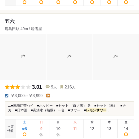
五六
鹿島田駅 49m / 居酒屋
3.01
9
216
人
人
￥3,000～￥3,999
-
...■無糖紅茶ハイ ■ホッピー ■セット （白／黒） 各 ■セット（赤） ■ナ
カ ■日本酒 ■高清水（熱燗） 一合 ■サワー ■
レモンサワー
...
土
日
月
火
水
木
金
空席
8
9
10
11
12
13
14
8
/
情報