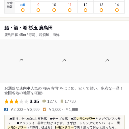
空席
8
9
10
11
12
13
14
8
/
情報
鮨・酒・肴 杉玉 鹿島田
鹿島田駅 45m / 寿司、居酒屋、海鮮
お洒落な店内◆人気の"極み寿司"をはじめ、安くて旨い、多彩な一品！
全国各地の地酒を堪能♪
3.35
127
1773
人
人
￥2,000～￥2,999
￥1,000～￥1,999
...■掘りごたつ式のお座敷席 ■テーブル席 ■黒
レモンサワー
とメガグレフルサ
ワー ■アジフライ...非常に助かります。 まずは、ドリンクでカンパーイ♪ ・黒
レモンサワー
（439円：税込み）
レモンサワー
で黒？黒って何かと思ったら...