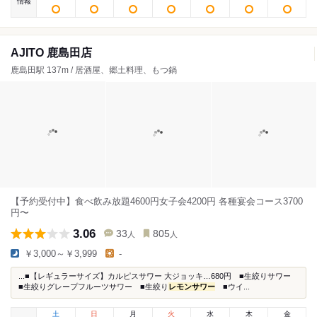
情報
AJITO 鹿島田店
鹿島田駅 137m / 居酒屋、郷土料理、もつ鍋
【予約受付中】食べ飲み放題4600円女子会4200円 各種宴会コース3700
円〜
3.06
33
805
人
人
￥3,000～￥3,999
-
...■【レギュラーサイズ】カルピスサワー 大ジョッキ…680円 ■生絞りサワー
■生絞りグレープフルーツサワー ■生絞り
レモンサワー
■ウイ...
土
日
月
火
水
木
金