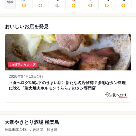
8
9
10
11
12
13
14
8
/
情報
おいしいお店を発見
3.5以下のうまい店
2026年07月13日(月)
〈食べログ3.5以下のうまい店〉新たな名店候補!? 多彩なタン料理
に唸る「炭火焼肉ホルモンうらら」のタン専門店
大衆やきとり酒場 極楽鳥
鹿島田駅 148m / 居酒屋、焼き鳥