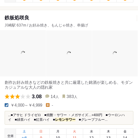
鉄板処咲良
川崎駅 637m / お好み焼き、もんじゃ焼き、串揚げ
創作お好み焼きなどの鉄板焼きと共に厳選した銘酒が楽しめる、モダン
カジュアルな大人の隠れ家
3.08
14
383
人
人
￥4,000～￥4,999
-
...■アサヒ ドライゼロ ■焼酎・サワー ・メガサイズ…+400円 ■ウーロンハ
イ ■緑茶ハイ ■紅茶ハイ ■
レモンサワー
■グレープフルー...
土
日
月
火
水
木
金
空席