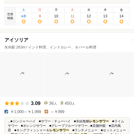
土
日
月
火
水
木
金
空席
8
9
10
11
12
13
14
8
/
情報
アイソリア
矢向駅 263m / インド料理、インドカレー、ネパール料理
3.09
36
450
人
人
￥1,000～￥1,999
～￥999
...■ジンジャーハイ ■サワー・チューハイ ■氷結無糖
レモンサワー
■ライム
サワー ■オレンジサワー ■グレープフルーツサワー...■店舗外観 ■店内風
景 ■キングフィッシャー＆
レモンサワー
■ランチメニュー ■セットメニュー