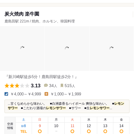
炭火焼肉 楽牛園
鹿島田駅 221m / 焼肉、ホルモン、韓国料理
『新川崎駅徒歩5分！鹿島田駅徒歩2分！』
3.13
34
515
人
人
￥4,000～￥4,999
￥1,000～￥1,999
...甘くなめらかな味わい。 ■白洲森香るハイボール 爽快な味わい。 ■
レモン
サワー
■こだわり酒場の
レモンサワー
■サワー ■生
レモンサワー
...
土
日
月
火
水
木
金
空席
8
9
10
11
12
13
14
8
/
情報