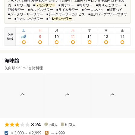
...水・氷は無料 炭酸 600円 レモン（1個分） 235円 ウーロン茶 600円 緑茶 600
円 ■サワー類 ■
レモンサワー
■桃サワー ■梅サワー ■青りんごサワー ■
巨峰サワー ■カルピスサワー ■ライムサワー ■ウーロンハイ ■緑茶ハイ
■シークワーサーサワー ■シークワーサーカルピス ■生グレープフルーツサワ
ー ■生オレンジサワー ■生
レモンサワー
...
土
日
月
火
水
木
金
空席
8
9
10
11
12
13
14
8
/
情報
海味館
矢向駅 963m / 台湾料理
3.24
59
623
人
人
￥2,000～￥2,999
～￥999