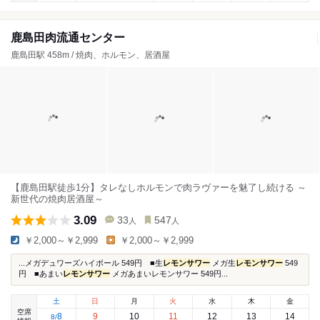
鹿島田肉流通センター
鹿島田駅 458m / 焼肉、ホルモン、居酒屋
【鹿島田駅徒歩1分】タレなしホルモンで肉ラヴァーを魅了し続ける ～
新世代の焼肉居酒屋～
3.09
33
547
人
人
￥2,000～￥2,999
￥2,000～￥2,999
...メガデュワーズハイボール 549円 ■生
レモンサワー
メガ生
レモンサワー
549
円 ■あまい
レモンサワー
メガあまいレモンサワー 549円...
土
日
月
火
水
木
金
空席
8
9
10
11
12
13
14
8
/