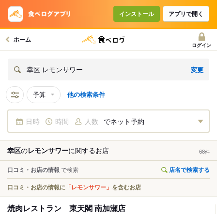
インストール
アプリで開く
ホーム
ログイン
変更
幸区 レモンサワー
予算
他の検索条件
日時
時間
人数
でネット予約
幸区
の
レモンサワー
に関する
お店
68
件
口コミ・お店の情報
で検索
店名で検索する
口コミ・お店の情報に
「レモンサワー」
を含むお店
焼肉レストラン 東天閣 南加瀬店