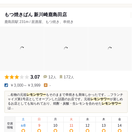
もつ焼きばん 新川崎鹿島田店
鹿島田駅 231m / 居酒屋、もつ焼き、串焼き
3.07
12
172
人
人
￥3,000～￥3,999
-
...名物の元祖
レモンサワー
もそのままで串焼きも美味しかったです。...フランチ
ャイズ第1号店としてオープンした話題のお店です。元祖
レモンサワー
が楽しめ
るお店としても知られており、焼酎・炭酸・生レモンを合わせた
レモンサワー
は...
土
日
月
火
水
木
金
空席
8
9
10
11
12
13
14
8
/
情報