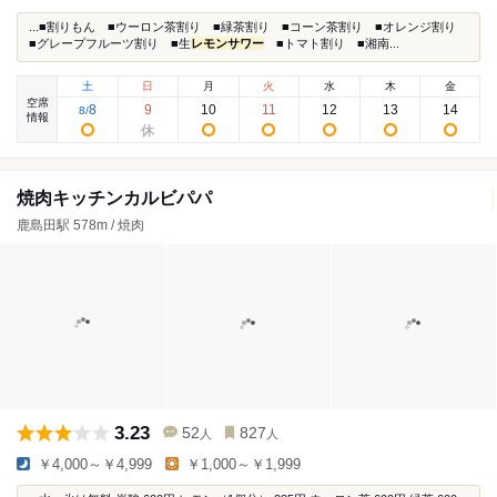
...■割りもん ■ウーロン茶割り ■緑茶割り ■コーン茶割り ■オレンジ割り
■グレープフルーツ割り ■生
レモンサワー
■トマト割り ■湘南...
土
日
月
火
水
木
金
空席
8
9
10
11
12
13
14
8
/
情報
焼肉キッチンカルビパパ
鹿島田駅 578m / 焼肉
3.23
52
827
人
人
￥4,000～￥4,999
￥1,000～￥1,999