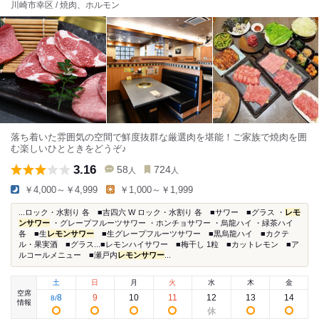
川崎市幸区 / 焼肉、ホルモン
落ち着いた雰囲気の空間で鮮度抜群な厳選肉を堪能！ご家族で焼肉を囲
む楽しいひとときをどうぞ♪
3.16
58
724
人
人
￥4,000～￥4,999
￥1,000～￥1,999
...ロック・水割り 各 ■吉四六 W ロック・水割り 各 ■サワー ■グラス ・
レモ
ンサワー
・グレープフルーツサワー ・ホンチョサワー ・烏龍ハイ ・緑茶ハイ
各 ■生
レモンサワー
■生グレープフルーツサワー ■黒烏龍ハイ ■カクテ
ル・果実酒 ■グラス...■レモンハイサワー ■梅干し 1粒 ■カットレモン ■ア
ルコールメニュー ■瀬戸内
レモンサワー
...
土
日
月
火
水
木
金
空席
8
9
10
11
12
13
14
8
/
情報