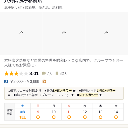
八剣伝 尻手駅前店
尻手駅 57m / 居酒屋、焼き鳥、鳥料理
本格炭火焼鳥など自慢の料理を昭和レトロな店内で。グループでもお一
人様でもお気軽に♪
3.01
7
82
人
人
￥3,000～￥3,999
-
...低アルコール対応あり ■最強
レモンサワー
★ ■最強レッド
レモンサワー
★ ■追いサワー各種 （プレーン・レッド） ★ ■
レモンサワー
★...
土
日
月
火
水
木
金
空席
8
9
10
11
12
13
14
8
/
情報