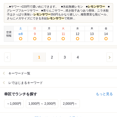
...■サワー +220円で濃いめにできます。 ■氷結無糖レモン ■
レモンサワー
■
グレープフルーツサワー ■青りんごサワー...焼き餃子あつあつ美味、ニラ水餃
子はさっぱり美味い
レモンサワー
350円もかなり嬉しい...種類豊富な瓶ビール、
さらにメガサイズにできる氷結
レモンサワー
で乾杯...
土
日
月
火
水
木
金
空席
8
9
10
11
12
13
14
8
/
情報
1
2
3
4
キーワード一覧
レではじまるキーワード
幸区でランチを探す
もっと見る
～1,000円
1,000円 ～ 2,000円
2,000円～