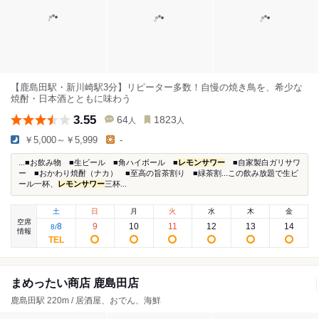
【鹿島田駅・新川崎駅3分】リピーター多数！自慢の焼き鳥を、希少な
焼酎・日本酒とともに味わう
3.55
64
1823
人
人
￥5,000～￥5,999
-
...■お飲み物 ■生ビール ■角ハイボール ■
レモンサワー
■自家製白ガリサワ
ー ■おかわり焼酎（ナカ） ■至高の旨茶割り ■緑茶割...この飲み放題で生ビ
ール一杯、
レモンサワー
三杯...
土
日
月
火
水
木
金
空席
8
9
10
11
12
13
14
8
/
情報
まめったい商店 鹿島田店
鹿島田駅 220m / 居酒屋、おでん、海鮮