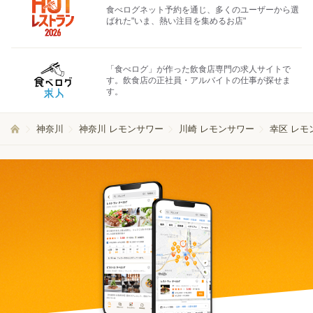
食べログネット予約を通じ、多くのユーザーから選
ばれた"いま、熱い注目を集めるお店"
「食べログ」が作った飲食店専門の求人サイトで
す。飲食店の正社員・アルバイトの仕事が探せま
す。
神奈川
神奈川 レモンサワー
川崎 レモンサワー
幸区 レモ