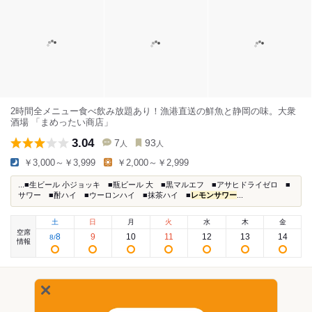
2時間全メニュー食べ飲み放題あり！漁港直送の鮮魚と静岡の味。大衆
酒場 「まめったい商店」
3.04
7
93
人
人
￥3,000～￥3,999
￥2,000～￥2,999
...■生ビール 小ジョッキ ■瓶ビール 大 ■黒マルエフ ■アサヒドライゼロ ■
サワー ■酎ハイ ■ウーロンハイ ■抹茶ハイ ■
レモンサワー
...
土
日
月
火
水
木
金
空席
8
9
10
11
12
13
14
8
/
情報