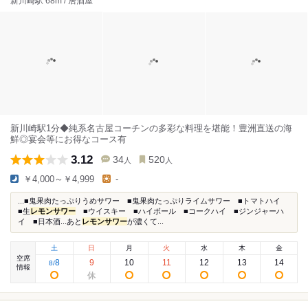
新川崎駅 68m / 居酒屋
新川崎駅1分◆純系名古屋コーチンの多彩な料理を堪能！豊洲直送の海
鮮◎宴会等にお得なコース有
3.12
34
520
人
人
￥4,000～￥4,999
-
...■鬼果肉たっぷりうめサワー ■鬼果肉たっぷりライムサワー ■トマトハイ
■生
レモンサワー
■ウイスキー ■ハイボール ■コークハイ ■ジンジャーハ
イ ■日本酒...あと
レモンサワー
が濃くて...
土
日
月
火
水
木
金
空席
8
9
10
11
12
13
14
8
/
情報