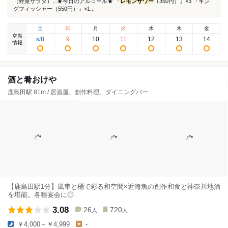
（野菜サラダ）...★今日のアルコール★ 『
レモンサワー
（350円）』×3 『キン
グフィッシャー（550円）』×1...
土
日
月
火
水
木
金
空席
8
9
10
11
12
13
14
8
/
情報
酒と肴おけや
鹿島田駅 81m / 居酒屋、創作料理、ダイニングバー
【鹿島田駅1分】風車と桶で彩る和空間×近海魚の創作和食と神奈川地酒
を堪能。各種宴会に◎
3.08
26
720
人
人
￥4,000～￥4,999
-