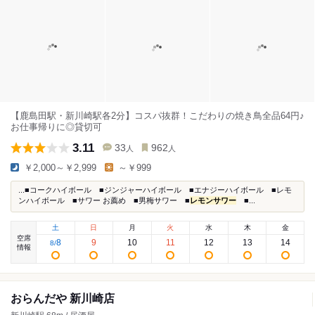
【鹿島田駅・新川崎駅各2分】コスパ抜群！こだわりの焼き鳥全品64円♪
お仕事帰りに◎貸切可
3.11
33
962
人
人
￥2,000～￥2,999
～￥999
...■コークハイボール ■ジンジャーハイボール ■エナジーハイボール ■レモ
ンハイボール ■サワー お薦め ■男梅サワー ■
レモンサワー
■...
土
日
月
火
水
木
金
空席
8
9
10
11
12
13
14
8
/
情報
おらんだや 新川崎店