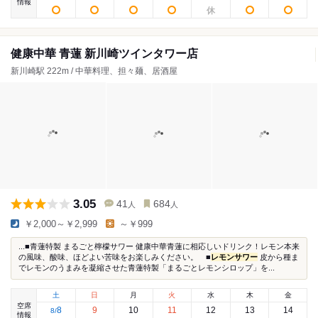
情報
健康中華 青蓮 新川崎ツインタワー店
新川崎駅 222m / 中華料理、担々麺、居酒屋
3.05
41
684
人
人
￥2,000～￥2,999
～￥999
...■青蓮特製 まるごと檸檬サワー 健康中華青蓮に相応しいドリンク！レモン本来
の風味、酸味、ほどよい苦味をお楽しみください。 ■
レモンサワー
皮から種ま
でレモンのうまみを凝縮させた青蓮特製「まるごとレモンシロップ」を...
土
日
月
火
水
木
金
空席
8
9
10
11
12
13
14
8
/
情報