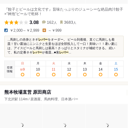
『餃子とビールは文化です』旨味たっぷりのジューシーな絶品肉汁餃子
×“神泡“ビールで乾杯！
3.08
162
3683
人
人
￥2,000～￥2,999
～￥999
...馬刺しの赤身とネギ
レバー
をオーダー。 ビール到着後、直ぐに馬刺しも着
皿！甘い醤油にニンニクと生姜をほぼ全部投入して一口！美味い！！暑い夏に
は、アイスビールと馬刺しは最高！さっぱりとスタミナが補給できる。 続い
て、私の定番ネギ
レバー
が着皿...■葱
レバー
...
日
月
火
水
木
金
土
空席
9
10
11
12
13
14
15
8
/
情報
熊本牧場直営 原田商店
下北沢駅 114m / 居酒屋、馬肉料理、日本酒バー