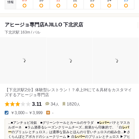
9
10
11
12
13
14
15
8
/
情報
アヒージョ専門店AJILLO 下北沢店
下北沢駅 163m / バル
【下北沢駅2分】体験型レストラン！？卓上IHにて＆具材をカスタマイ
ズするアヒージョ専門店
3.11
34
1820
人
人
￥3,000～￥3,999
-
...■アンチョビ冷奴 ■グリーンケールとカールのサラダ ■
レバー
パテとマスカ
ルポーネ ■ラム酒香るレーズンクリームチーズ...前菜から印象的で、「白
レバ
ー
のブリュレとチュロス」は濃厚な旨みとほんのり甘いチュロスの組み合...▶︎さ
くらんぼとアボカドのシュークリーム ▶︎ 白
レバー
のブリュレとチュロス ▶︎アヒ