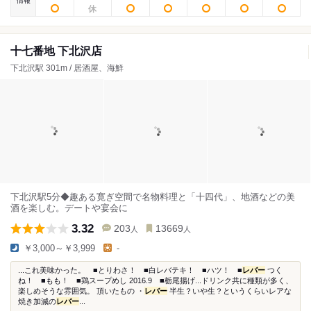
情報
十七番地 下北沢店
下北沢駅 301m / 居酒屋、海鮮
下北沢駅5分◆趣ある寛ぎ空間で名物料理と「十四代」、地酒などの美
酒を楽しむ。デートや宴会に
3.32
203
13669
人
人
￥3,000～￥3,999
-
...これ美味かった。 ■とりわさ！ ■白レバテキ！ ■ハツ！ ■
レバー
つく
ね！ ■もも！ ■鶏スープめし 2016.9 ■栃尾揚げ...ドリンク共に種類が多く、
楽しめそうな雰囲気。 頂いたもの ・
レバー
半生？いや生？というくらいレアな
焼き加減の
レバー
...