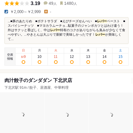
3.19
49
1480
人
人
￥2,000～￥2,999
-
...■豚のあたりめ ■ポテトサラダ ■えびチーズせんべい ■
レバー
ペースト ■
スパイシーナッツ ■マヨカラムーチョ...駄菓子のジャンボカツとはわけ違う！
外はサクッと香ばしく、中は
レバー
特有のコクがありながらも臭みが少なくて食
べやすい。...やきとんは大ぶりで新鮮で美味しかったです！
レバー
が美味しく
て...
日
月
火
水
木
金
土
空席
9
10
11
12
13
14
15
8
/
情報
肉汁餃子のダンダダン 下北沢店
下北沢駅 91m / 餃子、居酒屋、中華料理