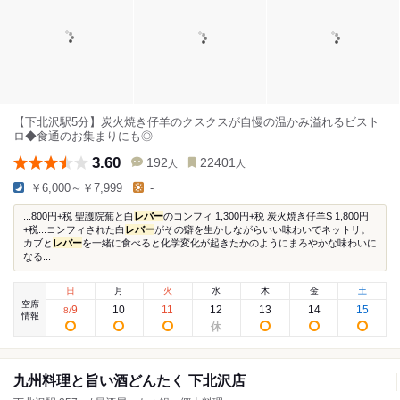
【下北沢駅5分】炭火焼き仔羊のクスクスが自慢の温かみ溢れるビスト
ロ◆食通のお集まりにも◎
3.60
192
22401
人
人
￥6,000～￥7,999
-
...800円+税 聖護院蕪と白
レバー
のコンフィ 1,300円+税 炭火焼き仔羊S 1,800円
+税...コンフィされた白
レバー
がその癖を生かしながらいい味わいでネットリ。
カブと
レバー
を一緒に食べると化学変化が起きたかのようにまろやかな味わいに
なる...
日
月
火
水
木
金
土
空席
9
10
11
12
13
14
15
8
/
情報
九州料理と旨い酒どんたく 下北沢店