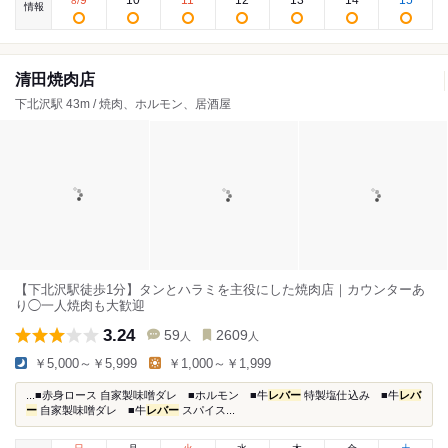
9
10
11
12
13
14
15
8
/
情報
清田焼肉店
下北沢駅 43m / 焼肉、ホルモン、居酒屋
【下北沢駅徒歩1分】タンとハラミを主役にした焼肉店｜カウンターあ
り◯一人焼肉も大歓迎
3.24
59
2609
人
人
￥5,000～￥5,999
￥1,000～￥1,999
...■赤身ロース 自家製味噌ダレ ■ホルモン ■牛
レバー
特製塩仕込み ■牛
レバ
ー
自家製味噌ダレ ■牛
レバー
スパイス...