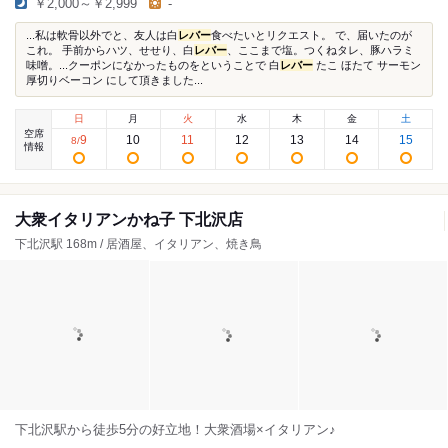
￥2,000～￥2,999
-
...私は軟骨以外でと、友人は白
レバー
食べたいとリクエスト。 で、届いたのが
これ。 手前からハツ、せせり、白
レバー
、ここまで塩。つくねタレ、豚ハラミ
味噌。...クーポンになかったものをということで 白
レバー
たこ ほたて サーモン
厚切りベーコン にして頂きました...
日
月
火
水
木
金
土
空席
9
10
11
12
13
14
15
8
/
情報
大衆イタリアンかね子 下北沢店
下北沢駅 168m / 居酒屋、イタリアン、焼き鳥
下北沢駅から徒歩5分の好立地！大衆酒場×イタリアン♪