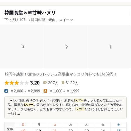
韓国食堂＆韓甘味ハヌリ
下北沢駅 107m / 韓国料理、焼肉、スイーツ
19周年感謝！微泡のフレッシュ高級生マッコリ何杯でも1杯39円！
3.20
207
6122
人
人
￥2,000～￥2,999
￥1,000～￥1,999
...■ レバ刺し炙りのネギレバ（780円） 新鮮な
レバー
をサッと炙って仕上げた一
品。濃厚な
レバー
の旨みがダイレクトに感じられ、特製の塩ダレとネギが絶妙に
マッチ。クセもなく、とても食べやすいので、
レバー
好きにはぜひ試してほしい
一品！...
日
月
火
水
木
金
土
空席