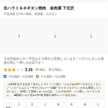
生ハラミ＆ネギタン焼肉 金肉屋 下北沢
下北沢駅 117m / 焼肉、居酒屋、ホルモン
下北沢徒歩１分！平日は１５時から営業しています！ハラミとタンと刺
身が特に一押しのお店です！
3.15
68
1760
人
人
￥5,000～￥5,999
￥2,000～￥2,999
...お料理 以下を注文 * 冷やしトマト * ハツ刺し * シルク
レバー
* ネギたん * 上ミ
ノ * ハツ * にんにく * 牛すじカレー * 冷麺 * キャラメルプリン どれも美味しくハ
ズレなし。 特筆して美味しかったのは、 シルク
レバー
、ハツ刺し...ローストタ
ン。 ■新鮮!シルク生
レバー
焼 新鮮な和牛レバーを仕入れ...
日
月
火
水
木
金
土
空席