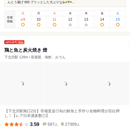
んとう揚げ 800 プリッとした大ぶりな
レバー
...
日
月
火
水
木
金
土
空席
9
10
11
12
13
14
15
8
/
情報
鶏と魚と炭火焼き 燈
下北沢駅 128m / 居酒屋、海鮮、おでん
【下北沢駅南口2分】市場直送◎旬の鮮魚と手作り名物料理が目白押
し！【レア日本酒多数◎】
3.59
587
27309
人
人