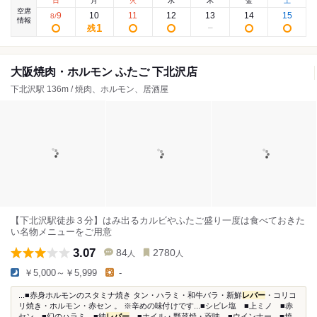
日
月
火
水
木
金
土
空席
9
10
11
12
13
14
15
8
/
情報
1
残
大阪焼肉・ホルモン ふたご 下北沢店
下北沢駅 136m / 焼肉、ホルモン、居酒屋
【下北沢駅徒歩３分】はみ出るカルビやふたご盛り一度は食べておきた
い名物メニューをご用意
3.07
84
2780
人
人
￥5,000～￥5,999
-
...■赤身ホルモンのスタミナ焼き タン・ハラミ・和牛バラ・新鮮
レバー
・コリコ
リ焼き・ホルモン・赤セン 。 ※辛めの味付けです...■シビレ塩 ■上ミノ ■赤
セン ■幻のハラミ ■純
レバー
■ホイル・野菜焼・薬味 ■ウインナー ■焼