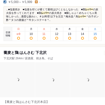
￥5,000～￥5,999
-
...■塩釜焼き ■塩釜を叩くが硬くて最初はびくともしなかった ■鷄
レバー
の炭
火役を作ってくれてます ■鷄
レバー
の炭火焼き ■鰤しゃぶ！めちゃくちゃ美
味しかった...適度な賑わい。 # お料理 以下を注文 * 梅水晶 * 鳥
レバー
* 白子ポン
酢 * タコの唐揚げ * 牛タンステーキ *...
日
月
火
水
木
金
土
空席
9
10
11
12
13
14
15
8
/
情報
蕎麦と鶏 はんさむ 下北沢
下北沢駅 264m / 居酒屋、焼き鳥、そば
【蕎麦と鶏はんさむ下北沢本店】