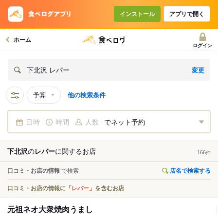
インストール
アプリで開く
ホーム
ログイン
変更
下北沢 レバー
予算
他の検索条件
日時
時間
人数
でネット予約
下北沢
の
レバー
に関する
お店
166
件
口コミ・お店の情報
で検索
店名で検索する
口コミ・お店の情報に
「レバー」
を含むお店
元祖ネオ大衆焼肉うまし