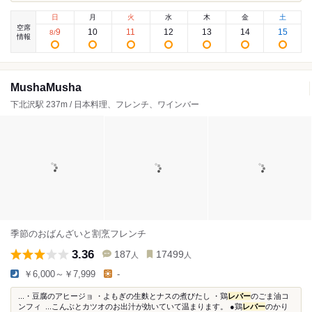
日
月
火
水
木
金
土
空席
9
10
11
12
13
14
15
8
/
情報
MushaMusha
下北沢駅 237m / 日本料理、フレンチ、ワインバー
季節のおばんざいと割烹フレンチ
3.36
187
17499
人
人
￥6,000～￥7,999
-
...・豆腐のアヒージョ ・よもぎの生麩とナスの煮びたし ・鶏
レバー
のごま油コ
ンフィ ...こんぶとカツオのお出汁が効いていて温まります。 ●鶏
レバー
のかり