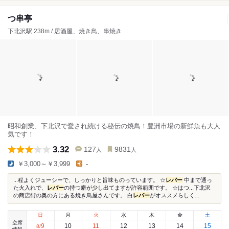
つ串亭
下北沢駅 238m / 居酒屋、焼き鳥、串焼き
昭和創業、下北沢で愛され続ける秘伝の焼鳥！豊洲市場の新鮮魚も大人
気です！
3.32
127
9831
人
人
￥3,000～￥3,999
-
...程よくジューシーで、しっかりと旨味ものっています。 ☆
レバー
中まで通っ
た火入れで、
レバー
の持つ癖が少し出てますが許容範囲です。 ☆はつ...下北沢
の商店街の奥の方にある焼き鳥屋さんです。 白
レバー
がオススメらしく...
日
月
火
水
木
金
土
空席
9
10
11
12
13
14
15
8
/