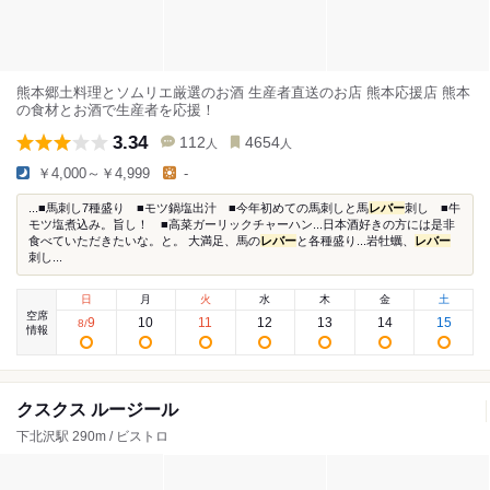
熊本郷土料理とソムリエ厳選のお酒 生産者直送のお店 熊本応援店 熊本
の食材とお酒で生産者を応援！
3.34
112
4654
人
人
￥4,000～￥4,999
-
...■馬刺し7種盛り ■モツ鍋塩出汁 ■今年初めての馬刺しと馬
レバー
刺し ■牛
モツ塩煮込み。旨し！ ■高菜ガーリックチャーハン...日本酒好きの方には是非
食べていただきたいな。と。 大満足、馬の
レバー
と各種盛り...岩牡蠣、
レバー
刺し...
日
月
火
水
木
金
土
空席
9
10
11
12
13
14
15
8
/
情報
クスクス ルージール
下北沢駅 290m / ビストロ