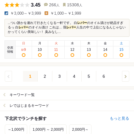
3.45
266
15308
人
人
￥3,000～￥3,999
￥1,000～￥1,999
...つい誰かを連れて行きたくなる一軒です。 白
レバー
のオイル漬けが絶品すぎ
るっ 白
レバー
のオイル漬け これは… 我
レバー
人生の中で上位になるんじゃない
かってくらい美味しい！ 臭みなし...
日
月
火
水
木
金
土
空席
9
10
11
12
13
14
15
8
/
情報
1
2
3
4
5
6
キーワード一覧
レではじまるキーワード
下北沢でランチを探す
もっと見る
～1,000円
1,000円 ～ 2,000円
2,000円～