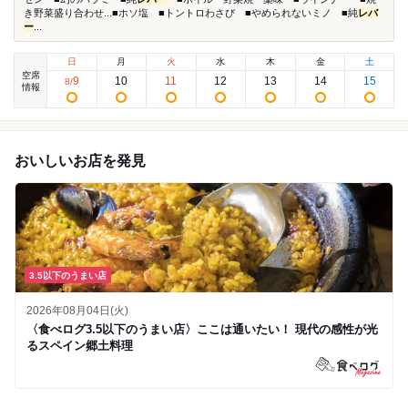
き野菜盛り合わせ...■ホソ塩 ■トントロわさび ■やめられないミノ ■純
レバ
ー
...
日
月
火
水
木
金
土
空席
9
10
11
12
13
14
15
8
/
情報
おいしいお店を発見
3.5以下のうまい店
2026年08月04日(火)
〈食べログ3.5以下のうまい店〉ここは通いたい！ 現代の感性が光
るスペイン郷土料理