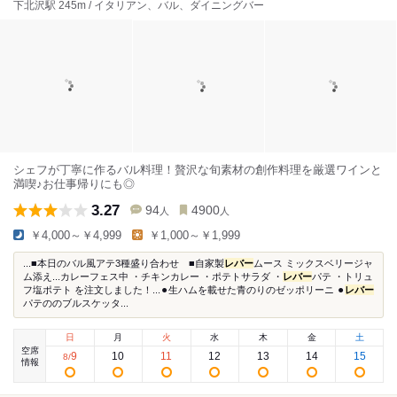
下北沢駅 245m / イタリアン、バル、ダイニングバー
シェフが丁寧に作るバル料理！贅沢な旬素材の創作料理を厳選ワインと
満喫♪お仕事帰りにも◎
3.27
94
4900
人
人
￥4,000～￥4,999
￥1,000～￥1,999
...■本日のバル風アテ3種盛り合わせ ■自家製
レバー
ムース ミックスベリージャ
ム添え...カレーフェス中 ・チキンカレー ・ポテトサラダ ・
レバー
パテ ・トリュ
フ塩ポテト を注文しました！...⚫︎生ハムを載せた青のりのゼッポリーニ ⚫︎
レバー
パテののブルスケッタ...
日
月
火
水
木
金
土
空席
9
10
11
12
13
14
15
8
/
情報