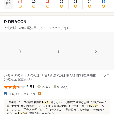
9
10
11
12
13
14
15
8
/
情報
D-DRAGON
下北沢駅 148m / 居酒屋、ダイニングバー、海鮮
シモキタのオトナのたまり場！新鮮なお刺身や創作料理を堪能！ドラゴ
ンの完全個室有り♪
3.51
274
9133
人
人
￥4,000～￥4,999
-
...馬刺し ロース/宮城 若鶏白
レバー
刺しといった構成で豪華なお皿に煌びやかに
盛り付けられての提供でし...シモキタ盛りの内容はイサキ、鰆、白
レバー
、も
も、ささみ、手巻き寿司。盛り付けがきれいで見た目からも美味しさが伝わって
きた。白
レバー
は濃厚な味わいだったし...