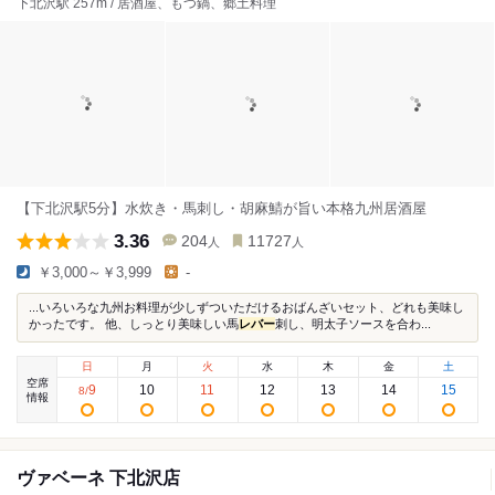
下北沢駅 257m / 居酒屋、もつ鍋、郷土料理
【下北沢駅5分】水炊き・馬刺し・胡麻鯖が旨い本格九州居酒屋
3.36
204
11727
人
人
￥3,000～￥3,999
-
...いろいろな九州お料理が少しずついただけるおばんざいセット、どれも美味し
かったです。 他、しっとり美味しい馬
レバー
刺し、明太子ソースを合わ...
日
月
火
水
木
金
土
空席
9
10
11
12
13
14
15
8
/
情報
ヴァベーネ 下北沢店