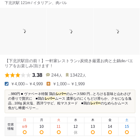
下北沢駅 121m / イタリアン、肉バル
【下北沢駅目の前！】一軒家レストラン♪炭焼き厳選お肉と土鍋deパエ
リアをお楽しみ頂けます！
3.38
244
13422
人
人
￥4,000～￥4,999
￥1,000～￥1,999
...980円 ■ ヴァベーネ特製 鶏白
レバー
のムース580 円...とろける旨味と山わさび
の香りで贅沢に ■鶏白
レバー
ムース 濃厚なのにくちどけ滑らか、クセになる逸
品...100g 炭火塩、西洋ワサビ、粒マスタード ■鶏白
レバー
のなめらかムース
焦がし蜂蜜ベリー...
日
月
火
水
木
金
土
空席
9
10
11
12
13
14
15
8
/
情報