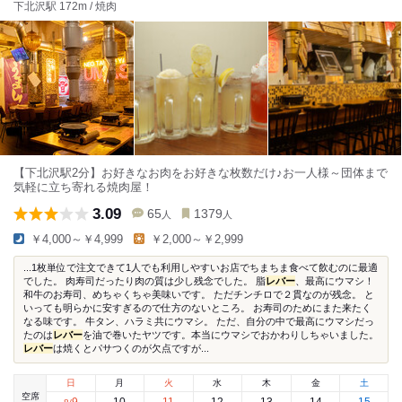
下北沢駅 172m / 焼肉
【下北沢駅2分】お好きなお肉をお好きな枚数だけ♪お一人様～団体まで
気軽に立ち寄れる焼肉屋！
3.09
65
1379
人
人
￥4,000～￥4,999
￥2,000～￥2,999
...1枚単位で注文できて1人でも利用しやすいお店でちまちま食べて飲むのに最適
でした。 肉寿司だったり肉の質は少し残念でした。 脂
レバー
、最高にウマシ！
和牛のお寿司、めちゃくちゃ美味いです。 ただチンチロで２貫なのが残念。 と
いっても明らかに安すぎるので仕方のないところ。 お寿司のためにまた来たく
なる味です。 牛タン、ハラミ共にウマシ。 ただ、自分の中で最高にウマシだっ
たのは
レバー
を油で巻いたヤツです。本当にウマシでおかわりしちゃいました。
レバー
は焼くとパサつくのが欠点ですが...
日
月
火
水
木
金
土
空席