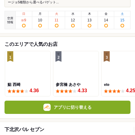
ージョ5種類から選べるバゲット...
日
月
火
水
木
金
土
空席
9
10
11
12
13
14
15
8
/
情報
このエリアで人気のお店
1
2
3
鮨 西崎
参宮橋 あさや
ete
4.36
4.33
4.2
アプリに切り替える
下北沢バル セブン