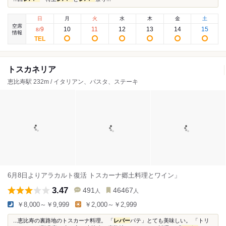
日
月
火
水
木
金
土
空席
9
10
11
12
13
14
15
8
/
情報
トスカネリア
恵比寿駅 232m / イタリアン、パスタ、ステーキ
6月8日よりアラカルト復活 トスカーナ郷土料理とワイン」
3.47
491
46467
人
人
￥8,000～￥9,999
￥2,000～￥2,999
...恵比寿の裏路地のトスカーナ料理。 「
レバー
パテ」とても美味しい。 「トリ