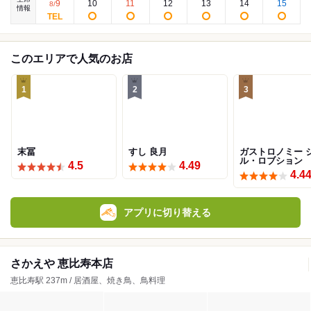
9
10
11
12
13
14
15
8
/
情報
このエリアで人気のお店
1
2
3
末冨
すし 良月
ガストロノミー 
ル・ロブション
4.5
4.49
4.4
アプリに切り替える
さかえや 恵比寿本店
恵比寿駅 237m / 居酒屋、焼き鳥、鳥料理