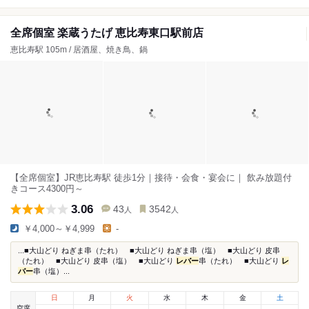
全席個室 楽蔵うたげ 恵比寿東口駅前店
恵比寿駅 105m / 居酒屋、焼き鳥、鍋
【全席個室】JR恵比寿駅 徒歩1分｜接待・会食・宴会に｜ 飲み放題付
きコース4300円～
3.06
43
3542
人
人
￥4,000～￥4,999
-
...■大山どり ねぎま串（たれ） ■大山どり ねぎま串（塩） ■大山どり 皮串
（たれ） ■大山どり 皮串（塩） ■大山どり
レバー
串（たれ） ■大山どり
レ
バー
串（塩）...
日
月
火
水
木
金
土
空席