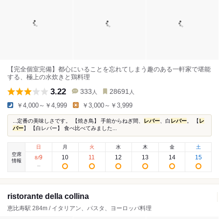
【完全個室完備】都心にいることを忘れてしまう趣のある一軒家で堪能
する、極上の水炊きと鶏料理
3.22
333
28691
人
人
￥4,000～￥4,999
￥3,000～￥3,999
...定番の美味しさです。 【焼き鳥】 手前からねぎ間、
レバー
、白
レバー
。 【
レ
バー
】 【白レバー】 食べ比べてみました...
日
月
火
水
木
金
土
空席
9
10
11
12
13
14
15
8
/
情報
ristorante della collina
恵比寿駅 284m / イタリアン、パスタ、ヨーロッパ料理