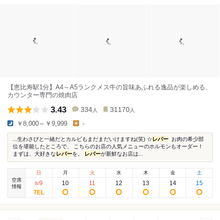
【恵比寿駅1分】A4～A5ランクメス牛の旨味あふれる逸品が楽しめる、
カウンター専門の焼肉店
3.43
334
31170
人
人
￥8,000～￥9,999
-
...生わさびと一緒だとカルビもまだまだいけますね(笑) ☆
レバー
お肉の希少部
位を堪能したところで、 こちらのお店の人気メニューのホルモンもオーダー！
まずは、大好きな
レバー
を。
レバー
が新鮮なお店は...
日
月
火
水
木
金
土
空席
9
10
11
12
13
14
15
8
/
情報