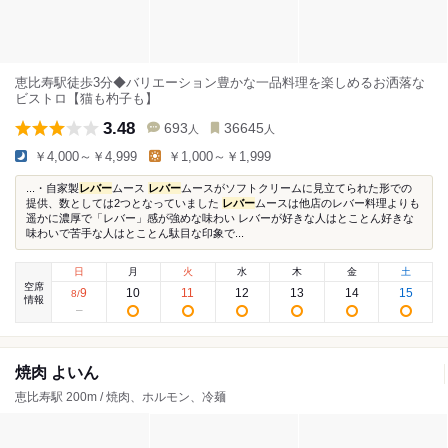
恵比寿駅徒歩3分◆バリエーション豊かな一品料理を楽しめるお洒落な
ビストロ【猫も杓子も】
3.48
693
36645
人
人
￥4,000～￥4,999
￥1,000～￥1,999
...・自家製
レバー
ムース
レバー
ムースがソフトクリームに見立てられた形での
提供、数としては2つとなっていました
レバー
ムースは他店のレバー料理よりも
遥かに濃厚で「レバー」感が強めな味わい レバーが好きな人はとことん好きな
味わいで苦手な人はとことん駄目な印象で...
日
月
火
水
木
金
土
空席
9
10
11
12
13
14
15
8
/
情報
焼肉 よいん
恵比寿駅 200m / 焼肉、ホルモン、冷麺