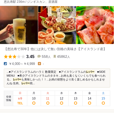
恵比寿駅 236m / ジンギスカン、居酒屋
【恵比寿で30年】他には決して無い別格の美味さ【アイスランド産】
3.45
558
45862
人
人
￥4,000～￥4,999
-
...■アイスランドラムのハラミ 数量限定 ■アイスランドラムの
レバー
■SIDE
MENU ■希少アイスランドラムのタタキ...お肉も臭くなくいくらでも食べられ
る。
レバー
も美味しかった！！...お肉の状態をより良く楽しめるかもしれませ
んね 生肉、
レバー
焼...
日
月
火
水
木
金
土
空席
9
10
11
12
13
14
15
8
/
情報