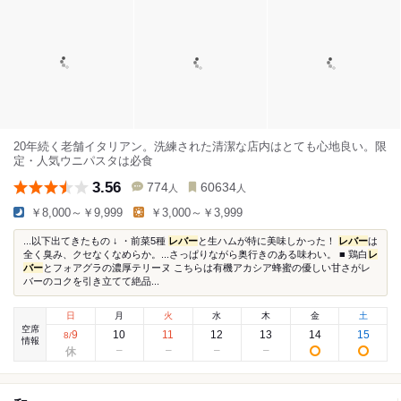
20年続く老舗イタリアン。洗練された清潔な店内はとても心地良い。限
定・人気ウニパスタは必食
3.56
774
60634
人
人
￥8,000～￥9,999
￥3,000～￥3,999
...以下出てきたもの ↓ ・前菜5種
レバー
と生ハムが特に美味しかった！
レバー
は
全く臭み、クセなくなめらか。...さっぱりながら奥行きのある味わい。 ■ 鶏白
レ
バー
とフォアグラの濃厚テリーヌ こちらは有機アカシア蜂蜜の優しい甘さがレ
バーのコクを引き立てて絶品...
日
月
火
水
木
金
土
空席
9
10
11
12
13
14
15
8
/
情報