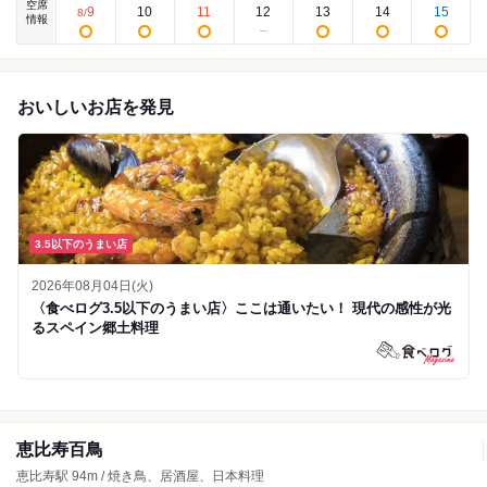
空席
9
10
11
12
13
14
15
8
/
情報
おいしいお店を発見
3.5以下のうまい店
2026年08月04日(火)
〈食べログ3.5以下のうまい店〉ここは通いたい！ 現代の感性が光
るスペイン郷土料理
恵比寿百鳥
恵比寿駅 94m / 焼き鳥、居酒屋、日本料理