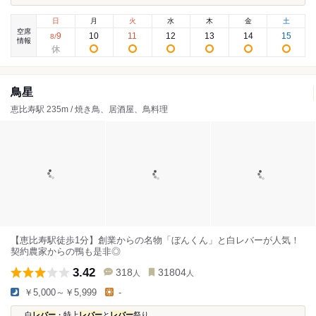
日
月
火
水
木
金
土
空席
9
10
11
12
13
14
15
8
/
情報
鳥星
恵比寿駅 235m / 焼き鳥、居酒屋、鳥料理
【恵比寿駅徒歩1分】創業からの名物「ぼんくん」と白レバーが人気！
契約農家からの鴨も是非◎
3.42
318
31804
人
人
￥5,000～￥5,999
-
...白
レバー
・特上
レバー
と
レバー
祭り...