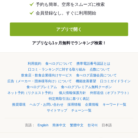
予約も簡単。空席をスムーズに検索
会員登録なし。すぐに利用開始
アプリで開く
アプリなら1ヶ月無料でランキング検索！
利用規約
食べログについて
携帯電話番号認証とは
口コミ・ランキングに対する取り組み
点数について
飲食店・飲食企業様向けサービス
食べログ店舗会員について
広告（メーカー・団体様等向け）について
機能改善要望
口コミガイドライン
食べログプレミアム
食べログプレミアム無料クーポン
ネット予約（リクエスト予約）
個人情報保護方針
外部送信（オプトアウト）
特定商取引法に基づく表記
推奨環境
ヘルプ・お問い合わせ
採用情報
企業情報
キーワード一覧
サイトマップ
チェーン一覧
言語：
English
简体中文
繁體中文
한국어
日本語