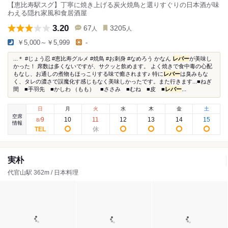
【恵比寿駅スグ】丁寧に焼き上げる炭火焼鳥と選りすぐりの日本酒が味
わえる隠れ家風和食居酒屋
3.20
67
3205
人
人
￥5,000～￥5,999
-
...＊ #じょう忍 #恵比寿グルメ #焼鳥 #お刺身 #なめろう かなん
レバー
が美味し
かった！ 席数は多くないですが、サクッと飲めます。 よく焼きで食中毒の心配
もなし、お通しの煮物もほっこりする味で癒されます♪ 特に
レバー
は臭みもな
く、タレの濃さで誤魔化す感じもなく美味しかったです。また行きます...■ねぎ
間 ■手羽先 ■かしわ （もも） ■ささみ ■むね ■皮 ■
レバー
...
日
月
火
水
木
金
土
空席
9
10
11
12
13
14
15
8
/
情報
実朴
代官山駅 362m / 日本料理