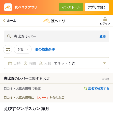
インストール
アプリで開く
ホーム
ログイン
変更
恵比寿 レバー
予算
他の検索条件
日時
時間
人数
でネット予約
恵比寿
の
レバー
に関する
お店
484
件
口コミ・お店の情報
で検索
店名で検索する
口コミ・お店の情報に
「レバー」
を含むお店
えびすジンギスカン 海月