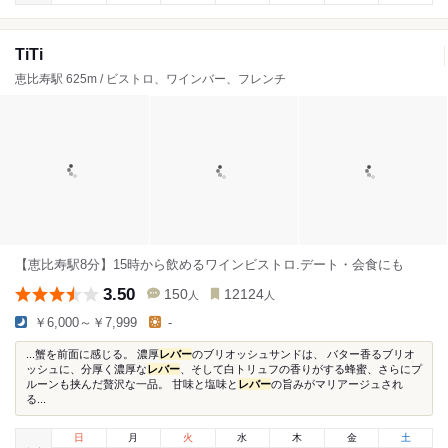
TiTi
恵比寿駅 625m / ビストロ、ワインバー、フレンチ
【恵比寿駅8分】15時から飲めるワインビストロ.デート・会食にも
3.50
150
12124
人
人
￥6,000～￥7,999
-
...蟹を前面に感じる。 濃厚
レバー
のブリオッシュサンドは、 バター香るブリオ
ッシュに、分厚く濃厚な
レバー
、そして白トリュフの香りがする蜂蜜、さらにプ
ルーンも挟んだ贅沢な一品。 甘味と塩味と
レバー
の旨みがマリアージュされ
る...
日
月
火
水
木
金
土