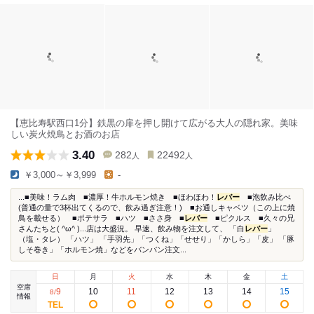
【恵比寿駅西口1分】鉄黒の扉を押し開けて広がる大人の隠れ家。美味
しい炭火焼鳥とお酒のお店
3.40
282
22492
人
人
￥3,000～￥3,999
-
...■美味！ラム肉 ■濃厚！牛ホルモン焼き ■ほわほわ！
レバー
■泡飲み比べ
(普通の量で3杯出てくるので、飲み過ぎ注意！) ■お通しキャベツ（この上に焼
鳥を載せる） ■ポテサラ ■ハツ ■ささ身 ■
レバー
■ピクルス ■久々の兄
さんたちと( ^ω^ )...店は大盛況。 早速、飲み物を注文して、 「白
レバー
」
（塩・タレ） 「ハツ」 「手羽先」「つくね」「せせり」「かしら」「皮」 「豚
しそ巻き」「ホルモン焼」などをバンバン注文...
日
月
火
水
木
金
土
空席
9
10
11
12
13
14
15
8
/
情報