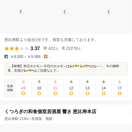
恵比寿駅より徒歩1分です。個室も完備しております。
3.37
422
22278
人
人
￥8,000～￥9,999
-
...【味噌】本日ホルモン 今日のホルモンは
レバー
レバー
はね～～、今の御時
世、生焼け
レバー
はご法度なんで...
日
月
火
水
木
金
土
空席
9
10
11
12
13
14
15
8
/
情報
くつろぎの和食個室居酒屋 響き 恵比寿本店
恵比寿駅 219m / 居酒屋、海鮮