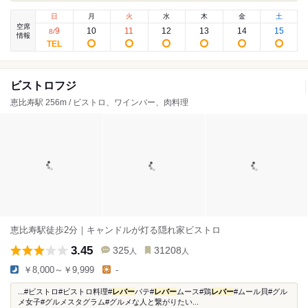
日
月
火
水
木
金
土
空席
9
10
11
12
13
14
15
8
/
情報
ビストロフジ
恵比寿駅 256m / ビストロ、ワインバー、肉料理
恵比寿駅徒歩2分｜キャンドルが灯る隠れ家ビストロ
3.45
325
31208
人
人
￥8,000～￥9,999
-
...#ビストロ#ビストロ料理#
レバー
パテ#
レバー
ムース#鶏
レバー
#ムール貝#グル
メ女子#グルメスタグラム#グルメな人と繋がりたい...