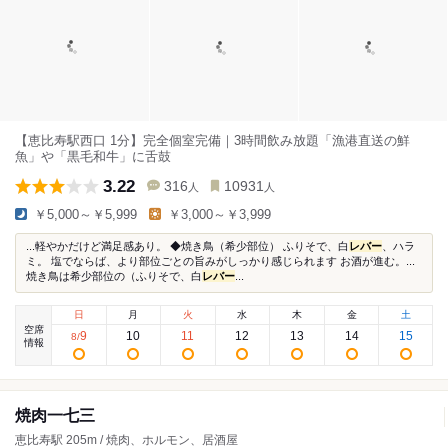
【恵比寿駅西口 1分】完全個室完備｜3時間飲み放題「漁港直送の鮮
魚」や「黒毛和牛」に舌鼓
3.22
316
10931
人
人
￥5,000～￥5,999
￥3,000～￥3,999
...軽やかだけど満足感あり。 ◆焼き鳥（希少部位） ふりそで、白
レバー
、ハラ
ミ。 塩でならば、より部位ごとの旨みがしっかり感じられます お酒が進む。...
焼き鳥は希少部位の（ふりそで、白
レバー
...
日
月
火
水
木
金
土
空席
9
10
11
12
13
14
15
8
/
情報
焼肉一七三
恵比寿駅 205m / 焼肉、ホルモン、居酒屋