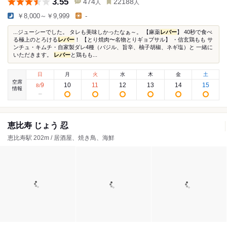
3.55
474
22188
人
人
￥8,000～￥9,999
-
...ジューシーでした。 タレも美味しかったなぁ～。 【麻薬
レバー
】 40秒で食べ
る極上のとろける
レバー
！ 【とり焼肉〜名物とりギョプサル】 ・信玄鶏もも サ
ンチュ・キムチ・自家製ダレ4種（バジル、旨辛、柚子胡椒、ネギ塩）と 一緒に
いただきます。
レバー
と鶏もも...
日
月
火
水
木
金
土
空席
9
10
11
12
13
14
15
8
/
情報
恵比寿 じょう 忍
恵比寿駅 202m / 居酒屋、焼き鳥、海鮮