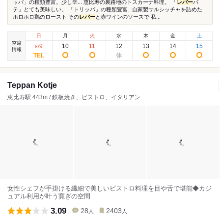
ッパ」の種類豊富。少し辛... 恵比寿の裏路地のトスカーナ料理。 「
レバー
パ
テ」とても美味しい。 「トリッパ」の種類豊富...自家製サルシッチャを詰めた
ホロホロ鶏のロースト その
レバー
と赤ワインのソースで 私...
日
月
火
水
木
金
土
空席
9
10
11
12
13
14
15
8
/
情報
Teppan Kotje
恵比寿駅 443m / 鉄板焼き、ビストロ、イタリアン
女性シェフが手掛ける繊細で美しいビストロ料理を目や舌で堪能◆カジ
ュアル利用が叶う寛ぎの空間
3.09
28
2403
人
人