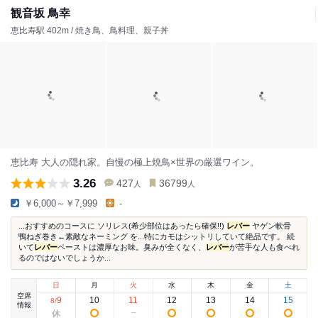
観音坂 鳥幸
恵比寿駅 402m / 焼き鳥、鳥料理、親子丼
恵比寿 大人の隠れ家。自慢の極上焼鳥×世界の厳選ワイン。
3.26
427
36799
人
人
￥6,000～￥7,999
-
...おすすめのコースに ソリレス(希少部位はあったら確保!!)
レバー
ヤゲン軟骨
鴨ねぎ巻き←素敵なネーミング を...特にカモはシットリしていて絶品です。 続
いて
レバー
ペーストは濃厚なお味。臭みが全くなく、
レバー
が苦手な人も食べれ
るのではないでしょうか...
日
月
火
水
木
金
土
空席
9
10
11
12
13
14
15
8
/
情報