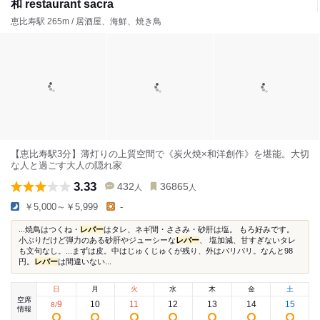
和 restaurant sacra
恵比寿駅 265m / 居酒屋、海鮮、焼き鳥
【恵比寿駅3分】薄灯りの上質空間で《炭火焼×和洋創作》を堪能。大切
な人と過ごす大人の隠れ家
3.33
432
36865
人
人
￥5,000～￥5,999
-
...焼鳥はつくね・
レバー
はタレ、ネギ間・ささみ・砂肝は塩。 もろ好みです。
小ぶりだけど弾力のある砂肝やジューシーな
レバー
、 塩加減、甘すぎないタレ
も文句なし。...まずは皮。中はじゅくじゅくが残り、外はパリパリ。なんと98
円。
レバー
は間違いない...
日
月
火
水
木
金
土
空席
9
10
11
12
13
14
15
8
/
情報