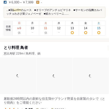
￥6,000～￥7,999
-
...■鶏
レバー
のムース ■オリーブのアンチョビマリネ ■サーモンの塩麴カルパ
ッチョわさび菜ジェノベーゼ ■鯖カッペリーニ......
日
月
火
水
木
金
土
空席
9
10
11
12
13
14
15
8
/
情報
とり料理 鳥者
恵比寿駅 229m / 鳥料理、鍋
屠殺後24時間以内の新鮮な信玄鶏やブランド野菜を自家製のタレで（と
り焼肉）をご堪能ください