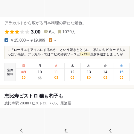
アラカルトから広がる日本料理の新たな景色。
3.00
6
1079
人
人
￥15,000～￥19,999
-
...「ローリエをアイスにするのか」という驚きとともに、ほんのりビターで大人
っぽい余韻。アラカルトではエビの卵黄ソースと
レバー
豆腐を追加しましたが...
日
月
火
水
木
金
土
空席
9
10
11
12
13
14
15
8
/
情報
恵比寿ビストロ 猫も杓子も
恵比寿駅 283m / ビストロ、バル、居酒屋