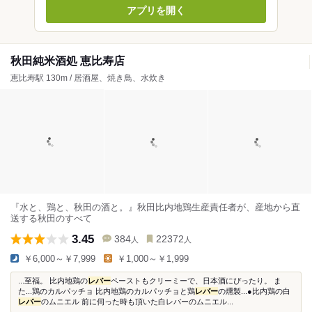
アプリを開く
秋田純米酒処 恵比寿店
恵比寿駅 130m / 居酒屋、焼き鳥、水炊き
『水と、鶏と、秋田の酒と。』秋田比内地鶏生産責任者が、産地から直
送する秋田のすべて
3.45
384
22372
人
人
￥6,000～￥7,999
￥1,000～￥1,999
...至福。 比内地鶏の
レバー
ペーストもクリーミーで、日本酒にぴったり。 ま
た...鶏のカルパッチョ 比内地鶏のカルパッチョと鶏
レバー
の燻製...●比内鶏の白
レバー
のムニエル 前に伺った時も頂いた白レバーのムニエル...