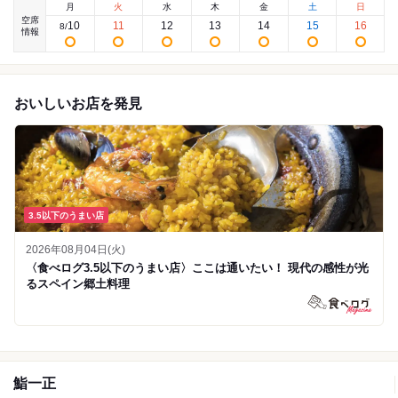
月
火
水
木
金
土
日
空席
10
11
12
13
14
15
16
8
/
情報
おいしいお店を発見
3.5以下のうまい店
2026年08月04日(火)
〈食べログ3.5以下のうまい店〉ここは通いたい！ 現代の感性が光
るスペイン郷土料理
鮨一正