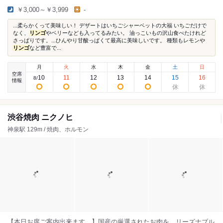
￥3,000～￥3,999
-
...柔らかくって美味しい！ デザートはいちごシャーベットの大福 いちごだけで
なく、
リンゴ
やベリーなども入ってるみたい。 油っこいもの沢山食べたけれど
さっぱりです。...ひんやり甘酸っぱくて最高に美味しいです。 種類もレモンや
リンゴ
など豊富で...
月
火
水
木
金
土
日
空席
10
11
12
13
14
15
16
8
/
情報
渋谷焼肉 ニクノヒ
神泉駅 129m / 焼肉、ホルモン
【本日お席ご案内出来ます。】国産の厳選されたお肉を、リーズナブル