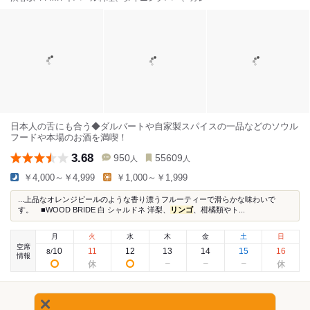
日本人の舌にも合う◆ダルバートや自家製スパイスの一品などのソウル
フードや本場のお酒を満喫！
3.68
950
55609
人
人
￥4,000～￥4,999
￥1,000～￥1,999
...上品なオレンジピールのような香り漂うフルーティーで滑らかな味わいで
す。 ■WOOD BRIDE 白 シャルドネ 洋梨、
リンゴ
、柑橘類やト...
月
火
水
木
金
土
日
空席
10
11
12
13
14
15
16
8
/
情報