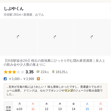
しぶやくん
渋谷駅 261m / 居酒屋、おでん
【渋谷駅徒歩2分】桜丘の路地裏にひっそり佇む隠れ家居酒屋｜友人と
の飲み会や少人数の集まりに
3.35
224
18125
人
人
￥3,000～￥3,999
-
...玄米が主食の私にはうれしい！ 味も美味しかったですし、普通盛りでもボリ
ューム抜群。 ドリンクは、セルフでオレンジや
リンゴ
のジュースが飲み放題で
した...
月
火
水
木
金
土
日
空席
10
11
12
13
14
15
16
8
/
情報