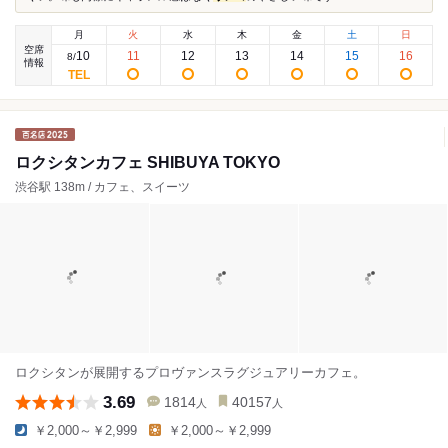
月
火
水
木
金
土
日
空席
10
11
12
13
14
15
16
8
/
情報
ロクシタンカフェ SHIBUYA TOKYO
渋谷駅 138m / カフェ、スイーツ
ロクシタンが展開するプロヴァンスラグジュアリーカフェ。
3.69
1814
40157
人
人
￥2,000～￥2,999
￥2,000～￥2,999