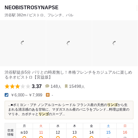
NEOBISTROSYNAPSE
渋谷駅 382m / ビストロ、フレンチ、バル
渋谷駅徒歩5分 パリとの時差無し！本格フレンチをカジュアルに楽しめ
るネオビストロ【宮益坂】
3.37
148
15498
人
人
￥6,000～￥7,999
-
...■ポミヨン・プチ ノンアルコール シードル フランス産の天然の
リンゴ
から生
まれる清涼感のある甘味に、マダガスカル産のバニラをブレンド...料理は前菜の
マリネ、カボチャと
リンゴ
のスープ...
月
火
水
木
金
土
日
空席
10
11
12
13
14
15
16
8
/
情報