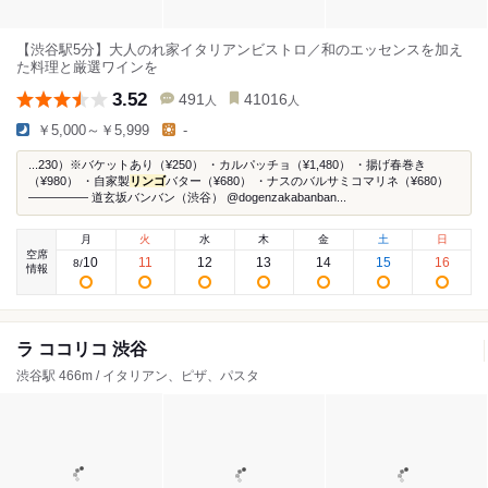
【渋谷駅5分】大人のれ家イタリアンビストロ／和のエッセンスを加え
た料理と厳選ワインを
3.52
491
41016
人
人
￥5,000～￥5,999
-
...230）※バケットあり（¥250） ・カルパッチョ（¥1,480） ・揚げ春巻き
（¥980） ・自家製
リンゴ
バター（¥680） ・ナスのバルサミコマリネ（¥680）
————— 道玄坂バンバン（渋谷） @dogenzakabanban...
月
火
水
木
金
土
日
空席
10
11
12
13
14
15
16
8
/
情報
ラ ココリコ 渋谷
渋谷駅 466m / イタリアン、ピザ、パスタ