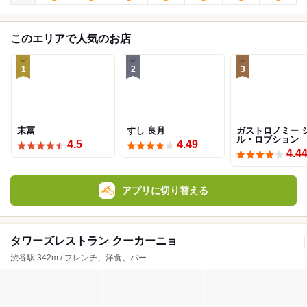
このエリアで人気のお店
1
2
3
末冨
すし 良月
ガストロノミー 
ル・ロブション
4.5
4.49
4.4
アプリに切り替える
タワーズレストラン クーカーニョ
渋谷駅 342m / フレンチ、洋食、バー