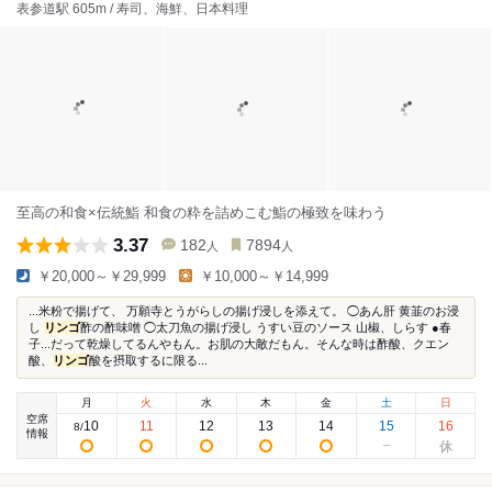
表参道駅 605m / 寿司、海鮮、日本料理
至高の和食×伝統鮨 和食の粋を詰めこむ鮨の極致を味わう
3.37
182
7894
人
人
￥20,000～￥29,999
￥10,000～￥14,999
...米粉で揚げて、 万願寺とうがらしの揚げ浸しを添えて。 ◯あん肝 黄韮のお浸
し
リンゴ
酢の酢味噌 ◯太刀魚の揚げ浸し うすい豆のソース 山椒、しらす ●春
子...だって乾燥してるんやもん。お肌の大敵だもん。そんな時は酢酸、クエン
酸、
リンゴ
酸を摂取するに限る...
月
火
水
木
金
土
日
空席
10
11
12
13
14
15
16
8
/
情報