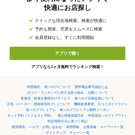
快適にお店探し
クイックな現在地検索。検索が快適に
予約も簡単。空席をスムーズに検索
会員登録なし。すぐに利用開始
アプリで開く
アプリなら1ヶ月無料でランキング検索！
利用規約
食べログについて
携帯電話番号認証とは
口コミ・ランキングに対する取り組み
点数について
飲食店・飲食企業様向けサービス
食べログ店舗会員について
広告（メーカー・団体様等向け）について
機能改善要望
口コミガイドライン
食べログプレミアム
食べログプレミアム無料クーポン
ネット予約（リクエスト予約）
個人情報保護方針
外部送信（オプトアウト）
特定商取引法に基づく表記
推奨環境
ヘルプ・お問い合わせ
採用情報
企業情報
キーワード一覧
サイトマップ
チェーン一覧