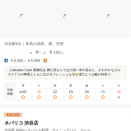
渋谷駅6分｜本気の焼鳥、酒、空間
-
-
182
人
人
￥8,000～￥9,999
-
...Calvados Cask 黄麹仕込 麹三倍ならではの深い米の旨みと、さわやかなカル
ヴァドスの樽香とともに広がるフレッシュな
リンゴ
のような酸が特長で...
月
火
水
木
金
土
日
空席
10
11
12
13
14
15
16
8
/
情報
ネパリコ 渋谷店
渋谷駅 444m / ネパール料理、ダイニングバー、カレー