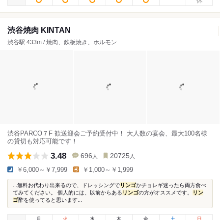
渋谷焼肉 KINTAN
渋谷駅 433m / 焼肉、鉄板焼き、ホルモン
渋谷PARCO７F 歓送迎会ご予約受付中！ 大人数の宴会、最大100名様
の貸切も対応可能です！
3.48
696
20725
人
人
￥6,000～￥7,999
￥1,000～￥1,999
...無料お代わり出来るので、ドレッシングで
リンゴ
かチョレギ迷ったら両方食べ
てみてください。 個人的には、以前からある
リンゴ
の方がオススメです。
リン
ゴ
酢を使ってると思います...
月
火
水
木
金
土
日