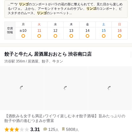
...'꒳' *)◜
リンゴ
のコンポートがバラの花の形に整えられてて、見た目から楽しめ
るパフェ。 上から、アーモンドキャラメルのサブレ、
リンゴ
のコンポート、ピ
スタチオのムース、
リンゴ
のシャーベット...
月
火
水
木
金
土
日
空席
10
11
12
13
14
15
16
8
/
情報
餃子と牛たん 居酒屋おおとら 渋谷南口店
渋谷駅 356m / 居酒屋、餃子、牛タン
【酒飲みも女子も満足♪ワイワイ楽しむネオ餃子酒場】旨みたっぷりの
餃子や酒の進むつまみが豊富
3.31
125
5808
人
人