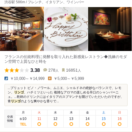
渋谷駅 586m / フレンチ、イタリアン、ワインバー
フランスの伝統料理に発酵を取り入れた新感覚レストラン◆洗練のモダ
ン空間で上質なひと時を
3.38
278
16851
人
人
￥10,000～￥14,999
￥5,000～￥5,999
...ブリュット ピノ・ノワール、ムニエ、シャルドネの絶妙なバランスで、レモ
ン、
リンゴ
、ハチミツといった 複雑なアロマの楽しめる辛口のシャンパーニ
ュ。...乾杯のドリンクにはイタリアのスプマンテを開けていただいたのですが、
青
リンゴ
のような爽やかな香りで...
月
火
水
木
金
土
日
空席
10
11
12
13
14
15
16
8
/
情報