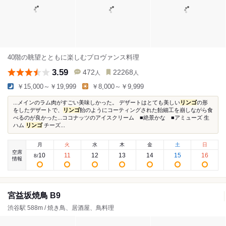
40階の眺望とともに楽しむプロヴァンス料理
3.59
472
22268
人
人
￥15,000～￥19,999
￥8,000～￥9,999
...メインのラム肉がすごい美味しかった。 デザートはとても美しい
リンゴ
の形
をしたデザートで、
リンゴ
飴のようにコーティングされた飴細工を崩しながら食
べるのが良かった...ココナッツのアイスクリーム ■絶景かな ■アミューズ 生
ハム
リンゴ
チーズ...
月
火
水
木
金
土
日
空席
10
11
12
13
14
15
16
8
/
情報
宮益坂焼鳥 B9
渋谷駅 588m / 焼き鳥、居酒屋、鳥料理