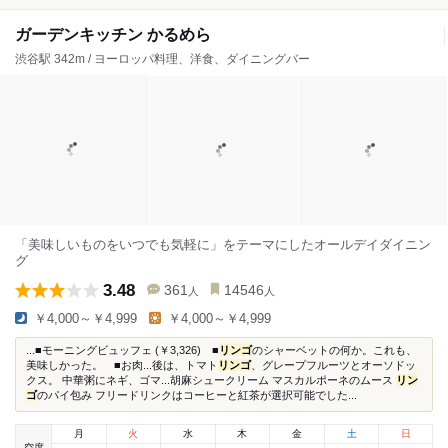
ガーデンキッチン かるめら
渋谷駅 342m / ヨーロッパ料理、洋食、ダイニングバー
「美味しいものをいつでも気軽に」をテーマにしたオールデイダイニン
グ
3.48
361
14546
人
人
￥4,000～￥4,999
￥4,000～￥4,999
...■モーニングビュッフェ (￥3,326) ■
リンゴ
のシャーベットの何か。これも、
美味しかった。 ■お肉...後は、トマト
リンゴ
、グレープフルーツとオーソドッ
クス。 中華粥にネギ、ゴマ...胡麻シュークリーム マスカルポーネのムース
リン
ゴ
のパイ包み フリードリンクはコーヒーと紅茶が選択可能でした...
月
火
水
木
金
土
日
空席