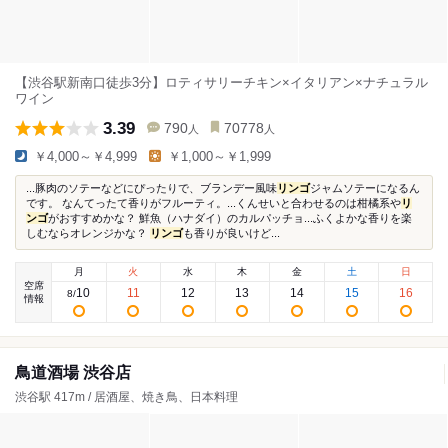
【渋谷駅新南口徒歩3分】ロティサリーチキン×イタリアン×ナチュラル
ワイン
3.39
790
70778
人
人
￥4,000～￥4,999
￥1,000～￥1,999
...豚肉のソテーなどにぴったりで、ブランデー風味
リンゴ
ジャムソテーになるん
です。 なんてったて香りがフルーティ。...くんせいと合わせるのは柑橘系や
リ
ンゴ
がおすすめかな？ 鮮魚（ハナダイ）のカルパッチョ...ふくよかな香りを楽
しむならオレンジかな？
リンゴ
も香りが良いけど...
月
火
水
木
金
土
日
空席
10
11
12
13
14
15
16
8
/
情報
鳥道酒場 渋谷店
渋谷駅 417m / 居酒屋、焼き鳥、日本料理