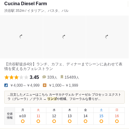
Cucina Diesel Farm
渋谷駅 352m / イタリアン、パスタ、バル
【渋谷駅徒歩4分】ランチ、カフェ、ディナーまでシーンにあわせて表
情を変えるカフェレストラン
3.45
339
15489
人
人
￥4,000～￥4,999
￥1,000～￥1,999
...注文したメニューはこちら カーサカナヴェル ディーゼル プロセッコ エクスト
ラ（グレーラ）／グラス →
リンゴ
や柑橘、フローラルな香りが...
月
火
水
木
金
土
日
空席
10
11
12
13
14
15
16
8
/
情報