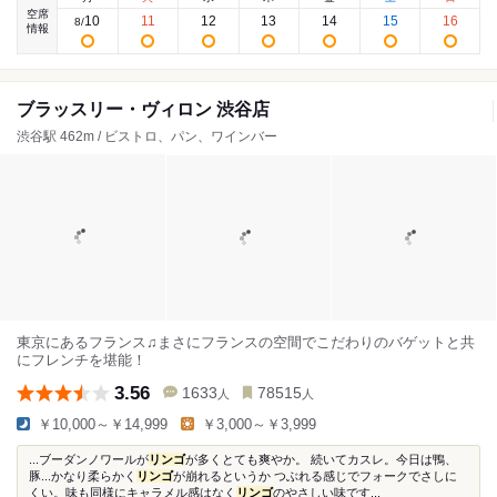
空席
10
11
12
13
14
15
16
8
/
情報
ブラッスリー・ヴィロン 渋谷店
渋谷駅 462m / ビストロ、パン、ワインバー
東京にあるフランス♫まさにフランスの空間でこだわりのバゲットと共
にフレンチを堪能！
3.56
1633
78515
人
人
￥10,000～￥14,999
￥3,000～￥3,999
...ブーダンノワールが
リンゴ
が多くとても爽やか。 続いてカスレ。今日は鴨、
豚...かなり柔らかく
リンゴ
が崩れるというか つぶれる感じでフォークでさしに
くい。味も同様にキャラメル感はなく
リンゴ
のやさしい味です...