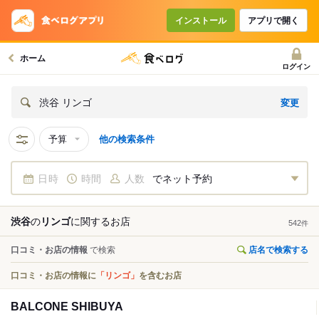
インストール
アプリで開く
ホーム
ログイン
変更
渋谷 リンゴ
予算
他の検索条件
日時
時間
人数
でネット予約
渋谷
の
リンゴ
に関する
お店
542
件
口コミ・お店の情報
で検索
店名で検索する
口コミ・お店の情報に
「リンゴ」
を含むお店
BALCONE SHIBUYA