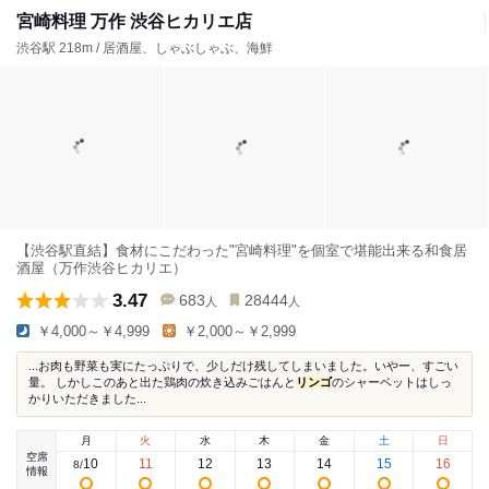
宮崎料理 万作 渋谷ヒカリエ店
渋谷駅 218m / 居酒屋、しゃぶしゃぶ、海鮮
【渋谷駅直結】食材にこだわった"宮崎料理"を個室で堪能出来る和食居
酒屋（万作渋谷ヒカリエ）
3.47
683
28444
人
人
￥4,000～￥4,999
￥2,000～￥2,999
...お肉も野菜も実にたっぷりで、少しだけ残してしまいました。いやー、すごい
量。 しかしこのあと出た鶏肉の炊き込みごはんと
リンゴ
のシャーベットはしっ
かりいただきました...
月
火
水
木
金
土
日
空席
10
11
12
13
14
15
16
8
/
情報