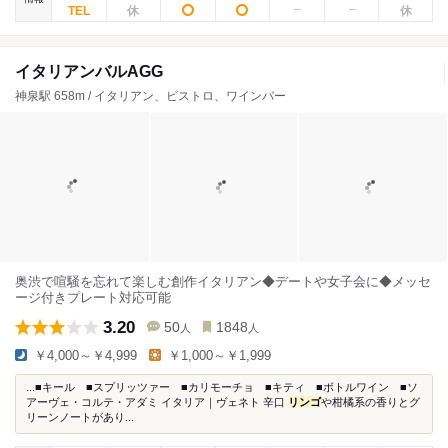
イタリアンバルAGG
神泉駅 658m / イタリアン、ビストロ、ワインバー
奥渋で喧騒を忘れて楽しむ創作イタリアン◆デートや女子会に◆メッセ
ージ付きプレート対応可能
3.20
50
1848
人
人
￥4,000～￥4,999
￥1,000～￥1,999
...■キール ■スプリッツァー ■カリモーチョ ■キティ ■ボトルワイン ■ソ
アーヴェ・コルテ・アダミ イタリア｜ヴェネト 辛口
リンゴ
や柑橘系の香りとグ
リーンノートがあり...