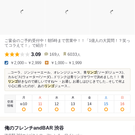
ご宴会のご予約受付中！朝5時まで営業中！！「1億人の大質問！？笑っ
てコラえて！」で紹介！
3.09
169
6033
人
人
￥2,000～￥2,999
￥1,000～￥1,999
...コーラ、ジンジャーエール、オレンジジュース、青
リンゴ
(ソーダ/ジュース)、
カルピス(ウォーター/ソーダ)...ドリンクは青リンゴサワーで決めました！！ 青
リンゴ
好きなので嬉しいですね〜 ・お通し お通しはひじきでした...そして何よ
り心に残ったのが、あの
リンゴ
ジュース...
月
火
水
木
金
土
日
空席
10
11
12
13
14
15
16
8
/
情報
俺のフレンチandBAR 渋谷