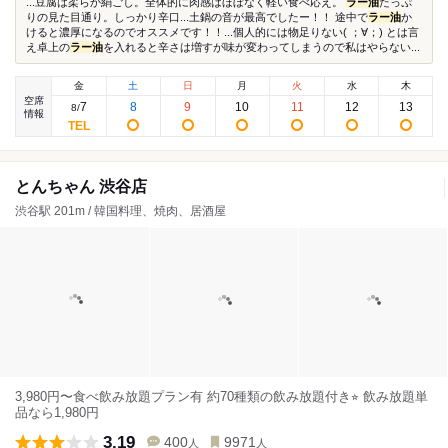
...豆腐は柔らか絹ごし。全体的に肉感はほぼなく軽い食べ応え。
ラー油
たっぷ
りの見た目通り。しっかり辛口...土鍋の音が最高でしたー！！ 途中で
ラー油
か
けると濃厚になるのでオススメです！！...個人的には物足りない( ；∀；) とは言
え卓上の
ラー油
を入れると辛さは増すが味が変わってしまうので私はやらない...
金
土
日
月
火
水
木
空席
7
8
9
10
11
12
13
8
/
情報
とんちゃん 渋谷店
渋谷駅 201m / 韓国料理、焼肉、居酒屋
3,980円〜食べ飲み放題プラン有 約70種類の飲み放題付き⭐︎ 飲み放題単
品なら1,980円
3.19
400
9971
人
人