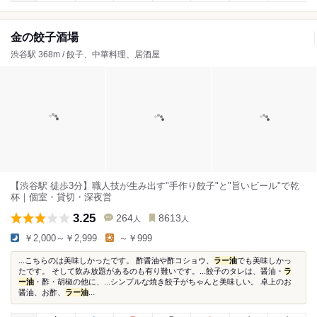
金の餃子酒場
渋谷駅 368m / 餃子、中華料理、居酒屋
【渋谷駅 徒歩3分】職人技が生み出す"手作り餃子"と"旨いビール"で乾
杯｜個室・貸切・深夜営
3.25
264
8613
人
人
￥2,000～￥2,999
～￥999
...こちらのは美味しかったです。 酢醤油や酢コショウ、
ラー油
でも美味しかっ
たです。 そして飲み放題があるのも有り難いです。...餃子のタレは、醤油・
ラ
ー油
・酢・胡椒の他に、...シンプルな焼き餃子がちゃんと美味しい。 卓上のお
醤油、お酢、
ラー油
...