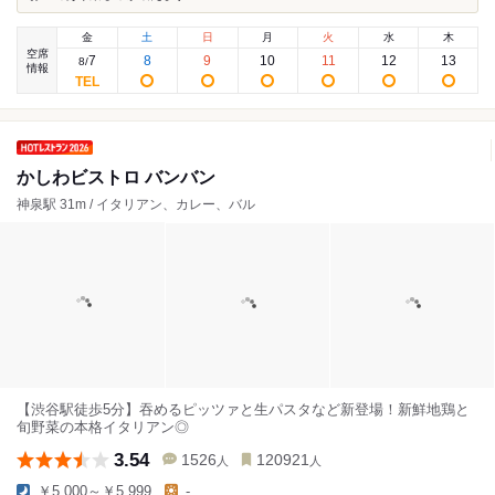
金
土
日
月
火
水
木
空席
7
8
9
10
11
12
13
8
/
情報
かしわビストロ バンバン
神泉駅 31m / イタリアン、カレー、バル
【渋谷駅徒歩5分】吞めるピッツァと生パスタなど新登場！新鮮地鶏と
旬野菜の本格イタリアン◎
3.54
1526
120921
人
人
￥5,000～￥5,999
-