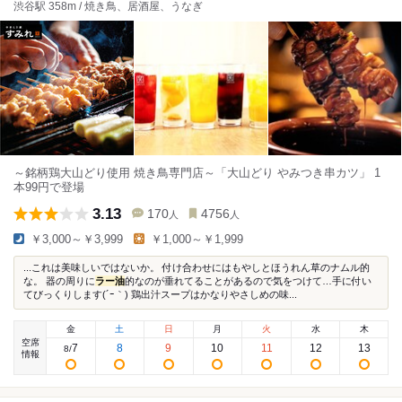
渋谷駅 358m / 焼き鳥、居酒屋、うなぎ
～銘柄鶏大山どり使用 焼き鳥専門店～「大山どり やみつき串カツ」 1
本99円で登場
3.13
170
4756
人
人
￥3,000～￥3,999
￥1,000～￥1,999
...これは美味しいではないか。 付け合わせにはもやしとほうれん草のナムル的
な。 器の周りに
ラー油
的なのが垂れてることがあるので気をつけて…手に付い
てびっくりします(´ｰ｀) 鶏出汁スープはかなりやさしめの味...
金
土
日
月
火
水
木
空席
7
8
9
10
11
12
13
8
/
情報