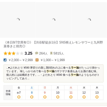
《本日8/7空席有◎》【渋谷駅徒歩1分】SNS映えレモンサワーと九州野
菜巻きと焼売◎
3.25
264
5815
人
人
￥2,000～￥2,999
￥1,000～￥1,999
...◾️よだれとり ¥590 厚切りの蒸し鶏5切れの上に食べる
ラー油
がたっぷり掛かっ
ています。 味しっかりめで食べる
ラー油
のザクザク食感もありお酒の進む味。
個人的には結構好きです。...・よだれとり ¥590 食べる
ラー油
のようなものがト
ッピングしてあり...
金
土
日
月
火
水
木
空席
7
8
9
10
11
12
13
8
/
情報