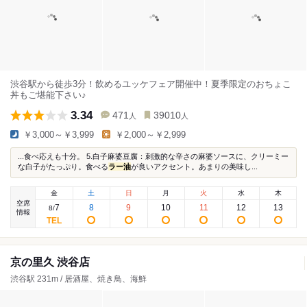
渋谷駅から徒歩3分！飲めるユッケフェア開催中！夏季限定のおちょこ
丼もご堪能下さい♪
3.34
471
39010
人
人
￥3,000～￥3,999
￥2,000～￥2,999
...食べ応えも十分。 5.白子麻婆豆腐：刺激的な辛さの麻婆ソースに、クリーミー
な白子がたっぷり。食べる
ラー油
が良いアクセント。あまりの美味し...
金
土
日
月
火
水
木
空席
7
8
9
10
11
12
13
8
/
情報
京の里久 渋谷店
渋谷駅 231m / 居酒屋、焼き鳥、海鮮