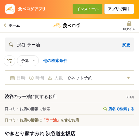
インストール
アプリで開く
ホーム
ログイン
変更
渋谷 ラー油
予算
他の検索条件
日時
時間
人数
でネット予約
渋谷
の
ラー油
に関する
お店
381
件
口コミ・お店の情報
で検索
店名で検索する
口コミ・お店の情報に
「ラー油」
を含むお店
やきとり家すみれ 渋谷道玄坂店