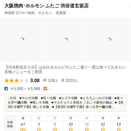
大阪焼肉･ホルモン ふたご 渋谷道玄坂店
神泉駅 217m / 焼肉、ホルモン、居酒屋
【渋谷駅徒歩５分】はみ出るカルビやふたご盛り一度は食べておきたい
名物メニューをご用意
3.08
108
3203
人
人
￥5,000～￥5,999
-
...8.31 ■サルサ冷麵 ■坦々冷麺 ■エゴマ冷麵 ■とろろぶっかけ冷麺 ■食べ
る
ラー油
冷麵 ■梅しそ冷麵 ■マルチョウ１本焼き これこそ豪快の極み...■【第
3回 冷麺甲子園】梅しそ冷麺 ■【第3回 冷麺甲子園】食べる
ラー油
冷麺...
金
土
日
月
火
水
木
空席
7
8
9
10
11
12
13
8
/
情報