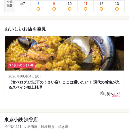
空席
7
8
9
10
11
12
13
8
/
情報
おいしいお店を発見
3.5以下のうまい店
2026年08月04日(火)
〈食べログ3.5以下のうまい店〉ここは通いたい！ 現代の感性が光
るスペイン郷土料理
東京小鉄 渋谷店
渋谷駅 251m / 居酒屋、鉄板焼き、焼き鳥