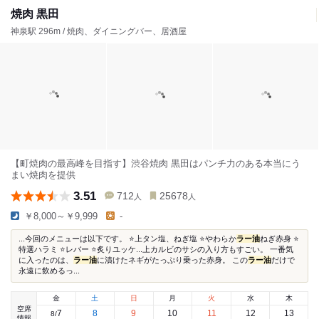
焼肉 黒田
神泉駅 296m / 焼肉、ダイニングバー、居酒屋
【町焼肉の最高峰を目指す】渋谷焼肉 黒田はパンチ力のある本当にう
まい焼肉を提供
3.51
712
25678
人
人
￥8,000～￥9,999
-
...今回のメニューは以下です。 ⭐️上タン塩、ねぎ塩 ⭐️やわらか
ラー油
ねぎ赤身 ⭐️
特選ハラミ ⭐️レバー ⭐️炙りユッケ...上カルビのサシの入り方もすごい。 一番気
に入ったのは、
ラー油
に漬けたネギがたっぷり乗った赤身。 この
ラー油
だけで
永遠に飲めるっ...
金
土
日
月
火
水
木
空席
7
8
9
10
11
12
13
8
/
情報