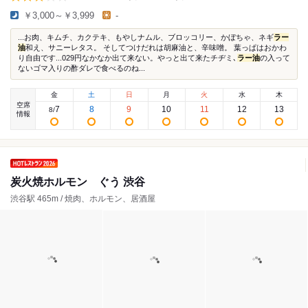
￥3,000～￥3,999
-
...お肉、キムチ、カクテキ、もやしナムル、ブロッコリー、かぼちゃ、ネギ
ラー
油
和え、サニーレタス。 そしてつけだれは胡麻油と、辛味噌。 葉っぱはおかわ
り自由です...029円なかなか出て来ない。やっと出て来たチヂミ､
ラー油
の入って
ないゴマ入りの酢ダレで食べるのね...
金
土
日
月
火
水
木
空席
7
8
9
10
11
12
13
8
/
情報
炭火焼ホルモン ぐう 渋谷
渋谷駅 465m / 焼肉、ホルモン、居酒屋