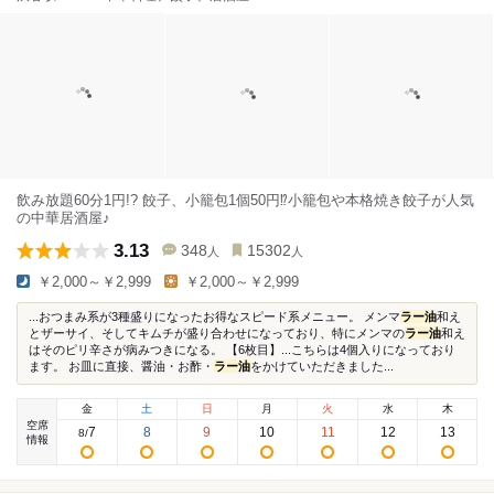
飲み放題60分1円!? 餃子、小籠包1個50円⁉小籠包や本格焼き餃子が人気
の中華居酒屋♪
3.13
348
15302
人
人
￥2,000～￥2,999
￥2,000～￥2,999
...おつまみ系が3種盛りになったお得なスピード系メニュー。 メンマ
ラー油
和え
とザーサイ、そしてキムチが盛り合わせになっており、特にメンマの
ラー油
和え
はそのピリ辛さが病みつきになる。 【6枚目】...こちらは4個入りになっており
ます。 お皿に直接、醤油・お酢・
ラー油
をかけていただきました...
金
土
日
月
火
水
木
空席
7
8
9
10
11
12
13
8
/
情報