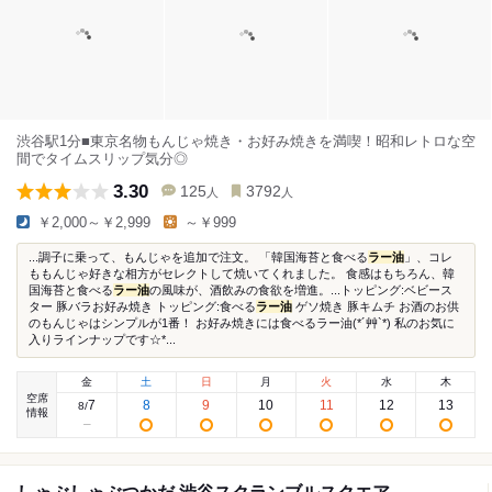
渋谷駅1分■東京名物もんじゃ焼き・お好み焼きを満喫！昭和レトロな空
間でタイムスリップ気分◎
3.30
125
3792
人
人
￥2,000～￥2,999
～￥999
...調子に乗って、もんじゃを追加で注文。 「韓国海苔と食べる
ラー油
」、コレ
ももんじゃ好きな相方がセレクトして焼いてくれました。 食感はもちろん、韓
国海苔と食べる
ラー油
の風味が、酒飲みの食欲を増進。...トッピング:ベビース
ター 豚バラお好み焼き トッピング:食べる
ラー油
ゲソ焼き 豚キムチ お酒のお供
のもんじゃはシンプルが1番！ お好み焼きには食べるラー油(*´艸`*) 私のお気に
入りラインナップです☆*...
金
土
日
月
火
水
木
空席
7
8
9
10
11
12
13
8
/
情報