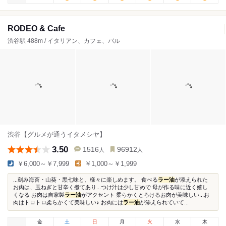
RODEO & Cafe
渋谷駅 488m / イタリアン、カフェ、バル
渋谷【グルメが通うイタメシヤ】
3.50
1516
96912
人
人
￥6,000～￥7,999
￥1,000～￥1,999
...刻み海苔・山葵・黒七味と、様々に楽しめます。 食べる
ラー油
が添えられた
お肉は、玉ねぎと甘辛く煮てあり...つけ汁は少し甘めで 母が作る味に近く嬉し
くなる お肉は自家製
ラー油
がアクセント 柔らかくとろけるお肉が美味しい...お
肉はトロトロ柔らかくて美味しい♪ お肉には
ラー油
が添えられていて...
金
土
日
月
火
水
木