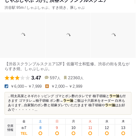
しゃぶしゃぶつかだ 渋谷スクランブルスクエア
渋谷駅 95m / しゃぶしゃぶ、すき焼き、豚しゃぶ
【渋谷スクランブルスクエア12F】佐藤可士和監修。渋谷の街を見なが
らすき焼、しゃぶしゃぶ。
3.47
597
22360
人
人
￥6,000～￥7,999
￥2,000～￥2,999
...明太高菜とネギのトッピング ゴマとポン酢のタレです 柚子胡椒と
ラー油
も付
きます ゴマタレ→柚子胡椒 ポン酢→
ラー油
ご飯は十六穀米をオーダー 白米も
あります...自家製のポン酢と胡麻ダレでいただきます 柚子胡椒や
ラー油
はお好
みで・・・・・・...
金
土
日
月
火
水
木
空席
7
8
9
10
11
12
13
8
/
情報