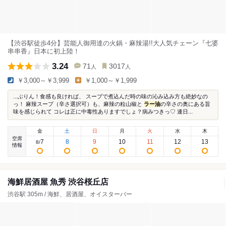
【渋谷駅徒歩4分】芸能人御用達の火鍋・麻辣湯!!大人気チェーン『七婆
串串香』日本に初上陸！
3.24
71
3017
人
人
￥3,000～￥3,999
￥1,000～￥1,999
...ぶりん！食感も良ければ、 スープで煮込んだ時の味の沁み込み方も絶妙なの
っ！ 麻辣スープ（辛さ選択可）も、麻辣の粒山椒と
ラー油
の辛さの奥にある旨
味を感じられて コレは正に中毒性ありますでしょ？病みつきっ♡ 連日...
金
土
日
月
火
水
木
空席
7
8
9
10
11
12
13
8
/
情報
海鮮居酒屋 魚秀 渋谷桜丘店
渋谷駅 305m / 海鮮、居酒屋、オイスターバー