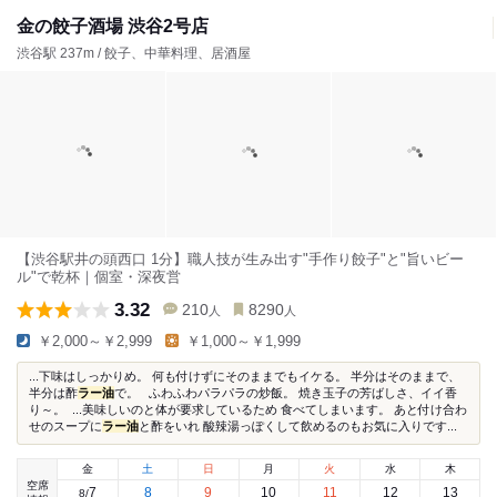
金の餃子酒場 渋谷2号店
渋谷駅 237m / 餃子、中華料理、居酒屋
【渋谷駅井の頭西口 1分】職人技が生み出す"手作り餃子"と"旨いビー
ル"で乾杯｜個室・深夜営
3.32
210
8290
人
人
￥2,000～￥2,999
￥1,000～￥1,999
...下味はしっかりめ。 何も付けずにそのままでもイケる。 半分はそのままで、
半分は酢
ラー油
で。 ふわふわパラパラの炒飯。 焼き玉子の芳ばしさ、イイ香
り～。 ...美味しいのと体が要求しているため 食べてしまいます。 あと付け合わ
せのスープに
ラー油
と酢をいれ 酸辣湯っぽくして飲めるのもお気に入りです...
金
土
日
月
火
水
木
空席
7
8
9
10
11
12
13
8
/