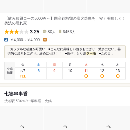
【飲み放題コース5000円～】国産銘柄鶏の炭火焼鳥を、安く美味しく！
奥渋の隠れ家
3.25
80
6453
人
人
￥4,000～￥4,999
-
...カラフルな胡麻が可愛い ■こんなに美味しい焼きおにぎり、滅多にない。芸
術的な焼きおにぎり。締めにぜひ！！ ■新作、とり皮
ラー油
■この日...
金
土
日
月
火
水
木
空席
7
8
9
10
11
12
13
8
/
情報
七婆串串香
渋谷駅 534m / 中華料理、火鍋