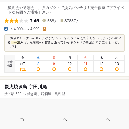
【歓迎会や送別会に】強力ダクトで換気バッチリ！完全個室でプライベ
ートな時間をご堪能下さい♪
3.46
588
37887
人
人
￥4,000～￥4,999
-
...お店オリジナルのキムチがまたいい！辛そうに見えて辛くない（どっかの食べ
る
ラー油
みたいな感想w）甘みがあってシャキシャキの白菜がアテにちょうどい
いです...
金
土
日
月
火
水
木
空席
7
8
9
10
11
12
13
8
/
情報
炭火焼き鳥 宇田川鳥
渋谷駅 532m / 焼き鳥、居酒屋、鳥料理