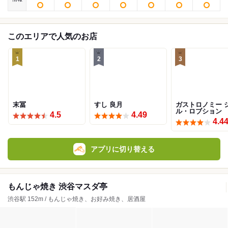
このエリアで人気のお店
1
2
3
末冨
すし 良月
ガストロノミー 
ル・ロブション
4.5
4.49
4.4
アプリに切り替える
もんじゃ焼き 渋谷マスダ亭
渋谷駅 152m / もんじゃ焼き、お好み焼き、居酒屋