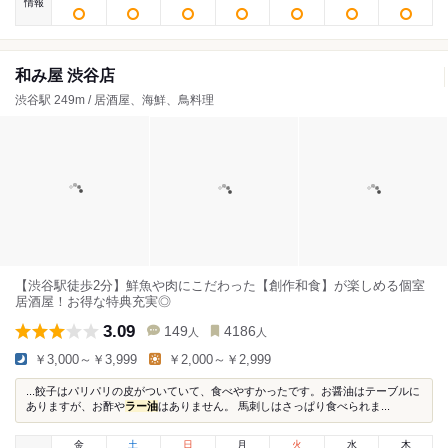
情報
和み屋 渋谷店
渋谷駅 249m / 居酒屋、海鮮、鳥料理
【渋谷駅徒歩2分】鮮魚や肉にこだわった【創作和食】が楽しめる個室
居酒屋！お得な特典充実◎
3.09
149
4186
人
人
￥3,000～￥3,999
￥2,000～￥2,999
...餃子はパリパリの皮がついていて、食べやすかったです。お醤油はテーブルに
ありますが、お酢や
ラー油
はありません。 馬刺しはさっぱり食べられま...
金
土
日
月
火
水
木