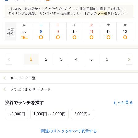
...じゃあ、悪い店かというとそうでもなく… お皿は定期的に換えてくれるし、
タイミングが絶妙。 リンゴバターも美味しいし、オクラの
ラー油
タレもいい...
金
土
日
月
火
水
木
空席
7
8
9
10
11
12
13
8
/
情報
1
2
3
4
5
6
キーワード一覧
ラではじまるキーワード
渋谷でランチを探す
もっと見る
～1,000円
1,000円 ～ 2,000円
2,000円～
関連のリンクをすべて表示する