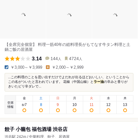
【全席完全個室】 料理一筋40年の総料理長がもてなす牛タン料理と土
鍋ご飯の居酒屋
3.14
144
4724
人
人
￥3,000～￥3,999
￥2,000～￥2,999
...この料理のことを思い出すだけでよだれが出るほどおいしい、ということから
この名がついたと言われています。 花椒（中国山椒）と
ラー油
の辛みと香りが
きいたピリ辛ダレで...
金
土
日
月
火
水
木
空席
7
8
9
10
11
12
13
8
/
情報
餃子 小籠包 福包酒場 渋谷店
渋谷駅 242m / 中華料理、餃子、居酒屋