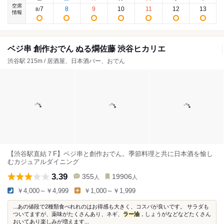
空席
7
8
9
10
11
12
13
8
/
情報
ベジ串 創作おでん ぬる燗佐藤 渋谷ヒカリエ
渋谷駅 215m / 居酒屋、日本酒バー、おでん
【渋谷駅直結７F】ベジ串と創作おでん。季節料理と共に日本酒を愉し
むカジュアルダイニング
3.39
355
19906
人
人
￥4,000～￥4,999
￥1,000～￥1,999
...あの値段で2種類食べれれのはお得感も大きく、コスパが良いです。 サラダも
ついてますが、薬味がたくさんあり、ネギ、
ラー油
，しょうがなどなどたくさん
おいてあり楽しみが増えます...