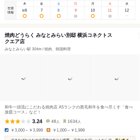
木
金
土
日
月
火
水
空席
6
7
8
9
10
11
12
8
/
情報
焼肉どうらく みなとみらい別邸 横浜コネクトス
クエア店
みなとみらい駅 304m / 焼肉、韓国料理
和牛一頭流にこだわる焼肉店 A5ランクの黒毛和牛を食べ尽くす「食べ
放題コース」など！
3.24
48
1634
人
人
￥3,000～￥3,999
￥1,000～￥1,999