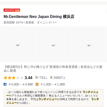
Mr.Gentleman Neo Japan Dining 横浜店
新高島駅 167m / 居酒屋、ダイニングバー
【横浜駅5分】和と洋が織りなす“新感覚の和食居酒屋｜歓迎会などの宴
会に最適
3.44
733
26607
人
人
￥4,000～￥4,999
￥1,000～￥1,999
...お一人様から家族連れまで色々なシーンに利用できるお店です
ランチメニュ
ー
やアラカルト料理など種類豊富！ 映えるメニューがいろいろ！...ゆっくりと
食事を楽しめます。 平日は
ランチメニュー
が15時まで利用できるので、
ランチ
メニュー
から2品と...