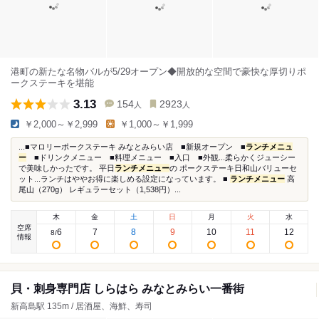
港町の新たな名物バルが5/29オープン◆開放的な空間で豪快な厚切りポ
ークステーキを堪能
3.13
154
2923
人
人
￥2,000～￥2,999
￥1,000～￥1,999
...■マロリーポークステーキ みなとみらい店 ■新規オープン ■
ランチメニュ
ー
■ドリンクメニュー ■料理メニュー ■入口 ■外観...柔らかくジューシー
で美味しかったです。 平日
ランチメニュー
の ポークステーキ日和山バリューセ
ット...ランチはややお得に楽しめる設定になっています。 ■
ランチメニュー
高
尾山（270g） レギュラーセット（1,538円）...
木
金
土
日
月
火
水
空席
6
7
8
9
10
11
12
8
/
情報
貝・刺身専門店 しらはら みなとみらい一番街
新高島駅 135m / 居酒屋、海鮮、寿司