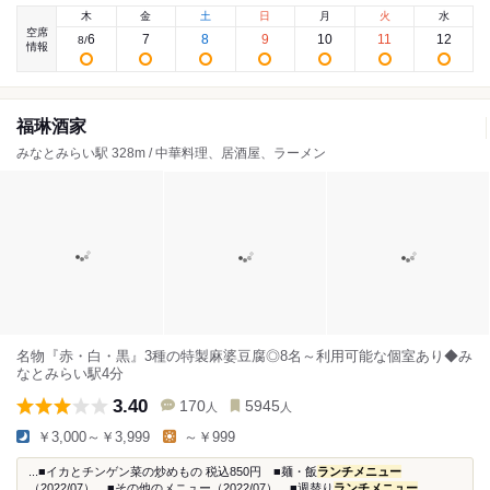
木
金
土
日
月
火
水
空席
6
7
8
9
10
11
12
8
/
情報
福琳酒家
みなとみらい駅 328m / 中華料理、居酒屋、ラーメン
名物『赤・白・黒』3種の特製麻婆豆腐◎8名～利用可能な個室あり◆み
なとみらい駅4分
3.40
170
5945
人
人
￥3,000～￥3,999
～￥999
...■イカとチンゲン菜の炒めもの 税込850円 ■麺・飯
ランチメニュー
（2022/07） ■その他のメニュー（2022/07） ■週替り
ランチメニュー