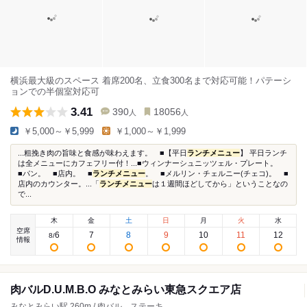
横浜最大級のスペース 着席200名、立食300名まで対応可能！パテーシ
ョンでの半個室対応可
3.41
390
18056
人
人
￥5,000～￥5,999
￥1,000～￥1,999
...粗挽き肉の旨味と食感が味わえます。 ■【平日
ランチメニュー
】 平日ランチ
は全メニューにカフェフリー付！...■ウィンナーシュニッツェル・プレート。
■パン。 ■店内。 ■
ランチメニュー
。 ■メルリン・チェルニー(チェコ)。 ■
店内のカウンター。...「
ランチメニュー
は１週間ほどしてから」ということなの
で...
木
金
土
日
月
火
水
空席
6
7
8
9
10
11
12
8
/
情報
肉バルD.U.M.B.O みなとみらい東急スクエア店
みなとみらい駅 260m / 肉バル、ステーキ