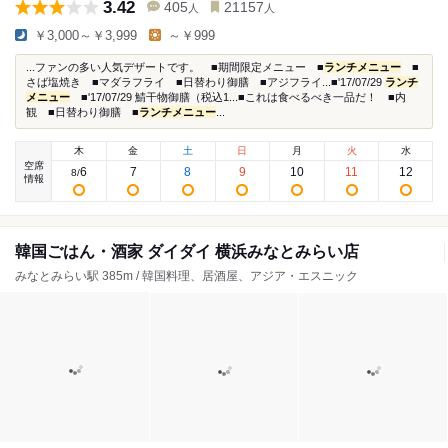
3.42
405
21157
人
人
￥3,000～￥3,999
～￥999
...ファンの多い人気デザートです。 ■期間限定メニュー ■
ランチメニュー
■
さば塩焼き ■マダラフライ ■日替わり御膳 ■アジフライ...■'17/07/29
ランチ
メニュー
■'17/07/29 鯖干物御膳（税込1...■これは食べるべき一品だ！ ■内
観 ■日替わり御膳 ■
ランチメニュー
...
木
金
土
日
月
火
水
空席
6
7
8
9
10
11
12
8
/
情報
韓国ごはん・酒家 ダイダイ 横浜みなとみらい店
みなとみらい駅 385m / 韓国料理、居酒屋、アジア・エスニック