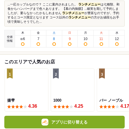
...一応カップルなので？ ここに案内されました。
ランチメニュー
は七種類、和
食からハンバーグまで色々あります。 【幕の内御膳】...確実を期して予約しま
したが、要らなかったかもしれません
ランチメニュー
が豊富なのですが、予約
するとコース限定となります コース以外の
ランチメニュー
の方がお値段もお手
頃で美味しそうでした...
木
金
土
日
月
火
水
空席
6
7
8
9
10
11
12
8
/
情報
このエリアで人気のお店
1
2
3
揚雫
1000
バー ノーブル
4.36
4.25
4.1
アプリに切り替える