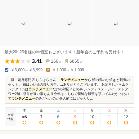
最大20~25名様の半個室もございます！新年会のご予約も受付中！
3.41
166
6855
人
人
￥3,000～￥3,999
￥1,000～￥1,999
...貝・刺身専門店 しらはらさん。
ランチメニュー
から 鯖の青のり焼きと刺身の
セット。 鯖はいい油の乗り具合。...ありがとうございます。 お聞きしたら⚠️ラ
ンチタイムは
ランチメニュー
だけの対応⚠️との事 シンフォステージイーストタ
ワー2階...祭りが近い事もあり今年はこちらで新鮮な貝類を頂いてみたかったの
で
ランチメニュー
のみだったのが個人的にはガッカリ...
木
金
土
日
月
火
水
空席
6
7
8
9
10
11
12
8
/
情報