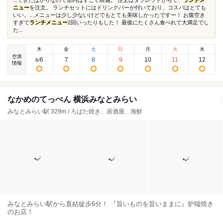
...できたばかりなので店内はすごく綺麗。 注文はタブレットからで、
ランチメ
ニュー
を注文。 ランチセットにはドリンクバーが付いており、コスパはとても
いい。...メニューは少し少ないけどでもとても美味しかったですー！ お腹空き
すぎて
ランチメニュー
2回いったりもした！ 最後にたくさん食べれて大満足でし
た...
木
金
土
日
月
火
水
空席
6
7
8
9
10
11
12
8
/
情報
なかめのてっぺん 横浜みなとみらい
みなとみらい駅 329m / ろばた焼き、居酒屋、海鮮
みなとみらい駅から直結徒歩6分！ 『旨いものを旨いままに』炉端焼き
のお店！