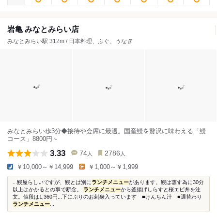
岩亀 みなとみらい店
みなとみらい駅 312m / 日本料理、ふぐ、うなぎ
みなとみらい歩3分◆接待や会席に最適。国産鰻を贅沢に味わえる「鰻
コース」8800円～
3.33
74
2786
人
人
￥10,000～￥14,999
￥1,000～￥1,999
...鰻屋らしいですが、鰻とは別に
ランチメニュー
があります。鰻は蒸す為に30分
以上はかかるとの事で断念。
ランチメニュー
から釜揚げしらすと桜エビ丼を注
文。値段は1,360円...下にぶりのお刺身入っています ■けんちん汁 ■週替わり
ランチメニュー
...