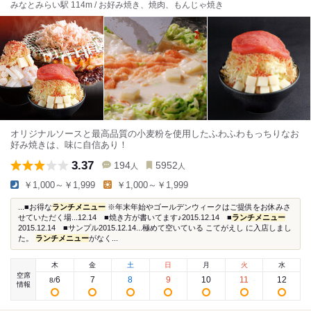
みなとみらい駅 114m / お好み焼き、焼肉、もんじゃ焼き
オリジナルソースと最高品質の小麦粉を使用したふわふわもっちりなお
好み焼きは、味に自信あり！
3.37
194
5952
人
人
￥1,000～￥1,999
￥1,000～￥1,999
...■お得な
ランチメニュー
※年末年始やゴールデンウィークはご提供をお休みさ
せていただく場...12.14 ■焼き方が書いてます♪2015.12.14 ■
ランチメニュー
2015.12.14 ■サンプル2015.12.14...極めて空いている こてがえし に入店しまし
た。
ランチメニュー
がなく...
木
金
土
日
月
火
水
空席
6
7
8
9
10
11
12
8
/
情報