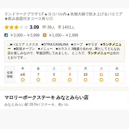
ランドマークプラザ１F▲ヨコバル内▲名物大鍋で炊き上げるパエリア
★飲み放題付きコース有り◎
3.09
36
1401
人
人
￥3,000～￥3,999
￥1,000～￥1,999
...■パエリア ミクスタ ■OTRA CASALINA ■スープ ■サラダ ■
ランチメニュ
ー
■新規オープン ■メニュー ■カラスミ 3種盛り合わせ...果たしてどんなお
店か楽しみなので、早速訪問してみました。 ところで、
ランチメニュー
は次の
とおりです...
木
金
土
日
月
火
水
空席
6
7
8
9
10
11
12
8
/
情報
マロリーポークステーキ みなとみらい店
みなとみらい駅 357m / ステーキ、肉バル