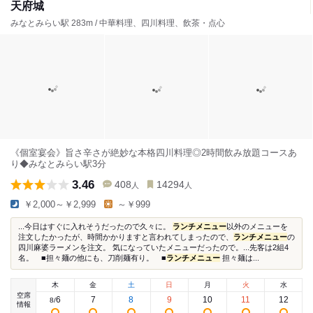
天府城
みなとみらい駅 283m / 中華料理、四川料理、飲茶・点心
《個室宴会》旨さ辛さが絶妙な本格四川料理◎2時間飲み放題コースあ
り◆みなとみらい駅3分
3.46
408
14294
人
人
￥2,000～￥2,999
～￥999
...今日はすぐに入れそうだったので久々に。
ランチメニュー
以外のメニューを
注文したかったが、時間かかりますと言われてしまったので、
ランチメニュー
の
四川麻婆ラーメンを注文。 気になっていたメニューだったので。...先客は2組4
名。 ■担々麺の他にも、刀削麺有り。 ■
ランチメニュー
担々麺は...
木
金
土
日
月
火
水
空席
6
7
8
9
10
11
12
8
/
情報