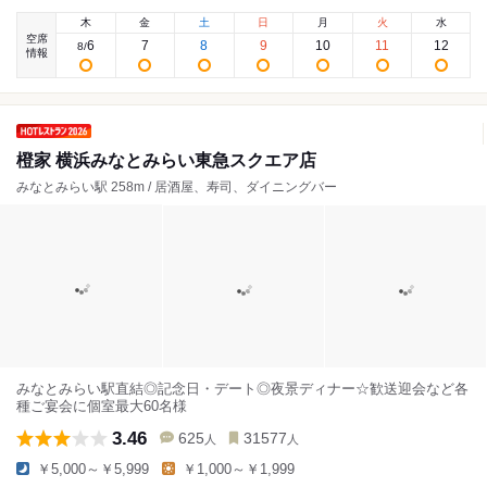
木
金
土
日
月
火
水
空席
6
7
8
9
10
11
12
8
/
情報
橙家 横浜みなとみらい東急スクエア店
みなとみらい駅 258m / 居酒屋、寿司、ダイニングバー
みなとみらい駅直結◎記念日・デート◎夜景ディナー☆歓送迎会など各
種ご宴会に個室最大60名様
3.46
625
31577
人
人
￥5,000～￥5,999
￥1,000～￥1,999