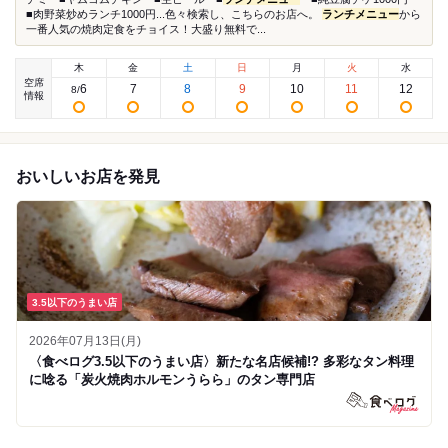
■肉野菜炒めランチ1000円...色々検索し、こちらのお店へ。
ランチメニュー
から
一番人気の焼肉定食をチョイス！大盛り無料で...
木
金
土
日
月
火
水
空席
6
7
8
9
10
11
12
8
/
情報
おいしいお店を発見
3.5以下のうまい店
2026年07月13日(月)
〈食べログ3.5以下のうまい店〉新たな名店候補!? 多彩なタン料理
に唸る「炭火焼肉ホルモンうらら」のタン専門店