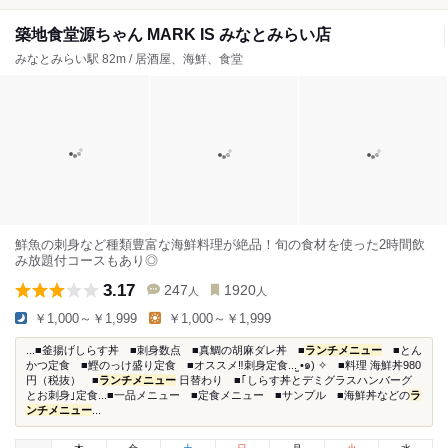
築地食堂源ちゃん MARK IS みなとみらい店
みなとみらい駅 82m / 居酒屋、海鮮、食堂
鮮魚の刺身など種類豊富な海鮮料理が絶品！旬の食材を使った2時間飲
み放題付コースもあり◎
3.17
247
1920
人
人
￥1,000～￥1,999
￥1,000～￥1,999
...■釜揚げしらす丼 ■刺身数点 ■真鯛の胡麻ダレ丼 ■
ランチメニュー
■とん
かつ定食 ■鰹のっけ盛り定食 ■オススメ‼︎刺身定食...̫ •๑) ✧ ■料理 海鮮丼980
円（税抜） ■
ランチメニュー
日替わり ■｢しらす丼とデミグラスハンバーグ
とお刺身｣定食...■一品メニュー ■定食メニュー ■サンプル ■海鮮丼などの
ラ
ンチメニュー
...