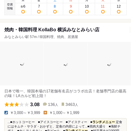
木
金
土
日
月
火
水
空席
6
7
8
9
10
11
12
8
/
情報
焼肉・韓国料理 KollaBo 横浜みなとみらい店
みなとみらい駅 57m / 韓国料理、焼肉、居酒屋
日本で唯一、韓国本場の17老舗有名店がコラボ出店！老舗専門店の最高
の味！LAカルビ初上陸！
3.08
136
3463
人
人
￥3,000～￥3,999
￥1,000～￥1,999
...■ホットコーヒー ■アイスコーヒー ■アイスティー ■
ランチメニュー
定食
にはキムチ・サラダ・おかずと、定食の内容によって...■焼肉大盛り ■海鮮チ
ヂミ ■ヤムヨムチキン ■生ビール ■
ランチメニュー
■純豆腐チゲ1000円