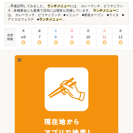
...早速訪問してみました。
ランチメニュー
には、 カレーランチ、ビリヤニラン
チ...各種宴会にも最適で店内には個室も完備しています。
ランチメニュー
に
は、 カレーランチ、ビリヤニランチ...■メニュー ■新規オープン ■ライタ ■
アイスカフェラテ ■
ランチメニュー
...
木
金
土
日
月
火
水
空席
6
7
8
9
10
11
12
8
/
情報