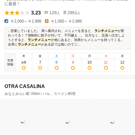
に最適！
3.23
129
2951
人
人
￥2,000～￥2,999
￥1,000～￥1,999
...営業していました。 席へ案内され、メニューを見ると、
ランチメニュー
が変
わってる！？強制的に餃子が付いて、千円越え…。 仕方なく、店員へ注文しよ
うとすると、
ランチメニュー
が他にあると、別席からメニューを持ってくる。
全席に
ランチメニュー
がある訳では無いのでご...
木
金
土
日
月
火
水
空席
6
7
8
9
10
11
12
8
/
情報
OTRA CASALINA
みなとみらい駅 356m / バル、スペイン料理