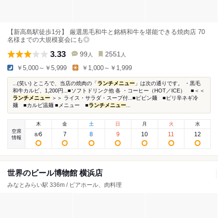
【新高島駅徒歩1分】 厳選黒毛和牛と銘柄和牛を堪能できる焼肉店 70
名様までの大規模宴会にも◎
3.33
99
2551
人
人
￥5,000～￥5,999
￥1,000～￥1,999
...(笑い) ところで、当店の焼肉の「
ランチメニュー
」は次の通りです。 ・黒毛
和牛カルビ、1,200円...■ソフトドリンク他 各 ・コーヒー（HOT／ICE） ■＜＜
ランチメニュー
＞＞ ライス・サラダ・スープ付...■ビビン麺 ■ピリ辛ネギ冷
麺 ■カルビ温麺 ■メニュー ■
ランチメニュー
...
木
金
土
日
月
火
水
空席
6
7
8
9
10
11
12
8
/
情報
世界のビール博物館 横浜店
みなとみらい駅 336m / ビアホール、肉料理