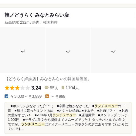
韓ノどうらく みなとみらい店
新高島駅 232m / 焼肉、韓国料理
【どうらく姉妹店】みなとみらいの韓国居酒屋。
3.24
55
1104
人
人
￥3,000～￥3,999
～￥999
...■ホルモン少なかった(´°‐°｀) ■今回は焼かなかった ■
ランチメニュー
の一
部 ■帰りに貰ったミントあめ ■オシャレ焼肉...■キムチ ■お肉リフト ■お肉
の量がすごい！ ■2026年1月
ランチメニュー
■店頭掲示 ■スンドゥブ ランチ
1,200円 ■サラダ...注文から提供までスムーズでした！ タッチパネルでの注文
ですが、
ランチメニュー
はディナーメニューのボタンの所にあり非常にわかりに
くいです...