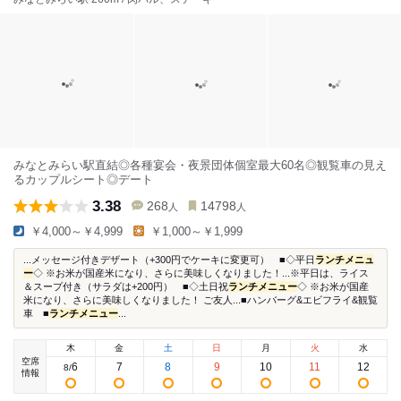
みなとみらい駅直結◎各種宴会・夜景団体個室最大60名◎観覧車の見え
るカップルシート◎デート
3.38
268
14798
人
人
￥4,000～￥4,999
￥1,000～￥1,999
...メッセージ付きデザート（+300円でケーキに変更可） ■◇平日
ランチメニュ
ー
◇ ※お米が国産米になり、さらに美味しくなりました！...※平日は、ライス
＆スープ付き（サラダは+200円） ■◇土日祝
ランチメニュー
◇ ※お米が国産
米になり、さらに美味しくなりました！ ご友人...■ハンバーグ&エビフライ&観覧
車 ■
ランチメニュー
...
木
金
土
日
月
火
水
空席
6
7
8
9
10
11
12
8
/
情報