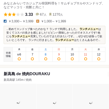
みなとみらいでカジュアル韓国料理を！サムギョプサルやスンドゥブ、
などマッコリ・焼酎と共に！
3.33
67
1270
人
人
￥3,000～￥3,999
￥1,000～￥1,999
...初めてスンドゥブ食べたのかな？ ランチで利用しました。
ランチメニュー
は
安くてコスパの良さを感じました! ビビンバ美味しかったのでオススメです! 他
にも
ランチメニュー
充実していたのでまた行きたいです。...ぜひぜひ頑張って欲
しいところです。 ランチに行きました。
ランチメニュー
はたくさんあるので...
木
金
土
日
月
火
水
空席
6
7
8
9
10
11
12
8
/
情報
新高島 de 焼肉DOURAKU
新高島駅 145m / 焼肉