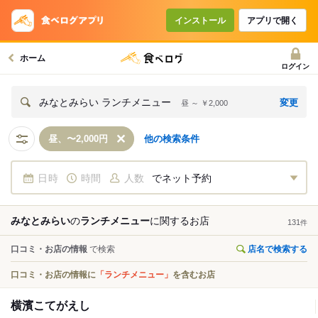
インストール
アプリで開く
ホーム
ログイン
変更
みなとみらい ランチメニュー
昼 ～ ￥2,000
昼、〜2,000円
他の検索条件
日時
時間
人数
でネット予約
みなとみらい
の
ランチメニュー
に関する
お店
131
件
口コミ・お店の情報
で検索
店名で検索する
口コミ・お店の情報に
「ランチメニュー」
を含むお店
横濱こてがえし