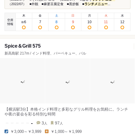
（2022/07） ■外観 ■麻婆豆腐定食 ■黒炒飯 ■
ランチメニュー
...
木
金
土
日
月
火
水
空席
6
7
8
9
10
11
12
8
/
情報
Spice＆Grill 575
新高島駅 217m / インド料理、バーベキュー、バル
【横浜駅3分】本格インド料理と多彩なグリル料理をお気軽に。ランチ
や夜の宴会を彩る特別な時間
-
3
97
人
人
￥3,000～￥3,999
￥1,000～￥1,999