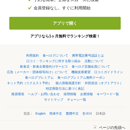
会員登録なし。すぐに利用開始
アプリで開く
アプリなら1ヶ月無料でランキング検索！
利用規約
食べログについて
携帯電話番号認証とは
口コミ・ランキングに対する取り組み
点数について
飲食店・飲食企業様向けサービス
食べログ店舗会員について
広告（メーカー・団体様等向け）について
機能改善要望
口コミガイドライン
食べログプレミアム
食べログプレミアム無料クーポン
ネット予約（リクエスト予約）
個人情報保護方針
外部送信（オプトアウト）
特定商取引法に基づく表記
推奨環境
ヘルプ・お問い合わせ
採用情報
企業情報
キーワード一覧
サイトマップ
チェーン一覧
言語：
English
简体中文
繁體中文
한국어
日本語
ページの先頭へ