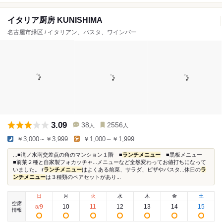
イタリア厨房 KUNISHIMA
名古屋市緑区 / イタリアン、パスタ、ワインバー
3.09
38
2556
人
人
￥3,000～￥3,999
￥1,000～￥1,999
...■滝ノ水南交差点の角のマンション１階 ■
ランチメニュー
■黒板メニュー
■前菜２種と自家製フォカッチャ...メニューなど全然変わってお値打ちになって
いました。 r
ランチメニュー
はよくある前菜、サラダ、ピザやパスタ...休日の
ラ
ンチメニュー
は３種類のペアセットがあり...
日
月
火
水
木
金
土
空席
9
10
11
12
13
14
15
8
/
情報