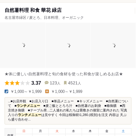
自然薯料理 和食 華花 緑店
名古屋市緑区 / 麦とろ、日本料理、オーガニック
★体に優しい自然薯料理と旬の食材を使った和食が楽しめるお店★
3.37
123
4521
人
人
￥1,000～￥1,999
￥1,000～￥1,999
...■お店外観 ■お店入り口 ■単品メニュー ■キッズメニュー ■自然薯につい
て ■
ランチメニュー
■麦ご飯ととろろ汁 ■自然薯のお刺身 ■椿御膳 ■西
京焼き御膳 ■テーブル席...二人連れの私たちは畳敷きの個室に案内された 写真
入りの
ランチメニュー
は見やすく 今回は桜御前\1,280.(税別)を注文 内容は 天ぷ
ら盛り合わせ...
日
月
火
水
木
金
土
空席