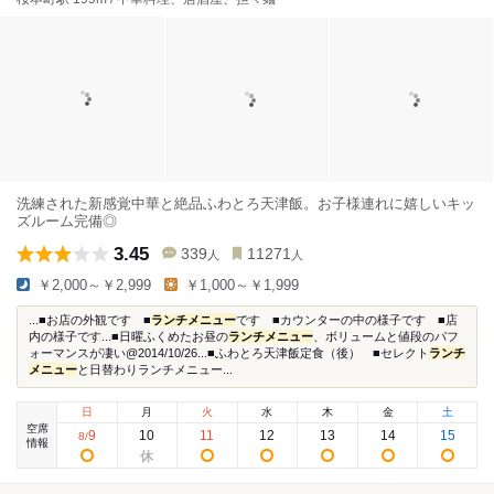
洗練された新感覚中華と絶品ふわとろ天津飯。お子様連れに嬉しいキッ
ズルーム完備◎
3.45
339
11271
人
人
￥2,000～￥2,999
￥1,000～￥1,999
...■お店の外観です ■
ランチメニュー
です ■カウンターの中の様子です ■店
内の様子です...■日曜ふくめたお昼の
ランチメニュー
、ボリュームと値段のパフ
ォーマンスが凄い@2014/10/26...■ふわとろ天津飯定食（後） ■セレクト
ランチ
メニュー
と日替わりランチメニュー...
日
月
火
水
木
金
土
空席
9
10
11
12
13
14
15
8
/
情報