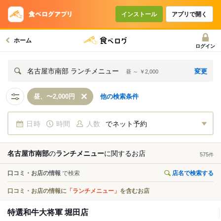
インストール
アプリで開く
ホーム
ログイン
変更
名古屋市南部 ランチメニュー
昼 ～ ￥2,000
昼、〜2,000円
他の検索条件
日時
時間
人数
でネット予約
名古屋市南部
の
ランチメニュー
に関する
お店
575
件
口コミ・お店の情報
で検索
店名で検索する
口コミ・お店の情報に
「ランチメニュー」
を含むお店
特選和牛大将軍 堀田店