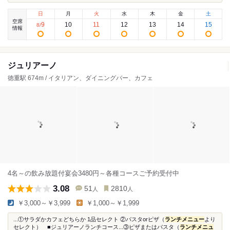
日
月
火
水
木
金
土
空席
9
10
11
12
13
14
15
8
/
情報
ジュリアーノ
徳重駅 674m / イタリアン、ダイニングバー、カフェ
4名～の飲み放題付宴会3480円～各種コースご予約受付中
3.08
51
2810
人
人
￥3,000～￥3,999
￥1,000～￥1,999
...①サラダかカフェどちらか 1品セレクト ②パスタorピザ（
ランチメニュー
より
セレクト） ■ジュリアーノランチコース...③ピザまたはパスタ（
ランチメニュ