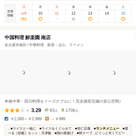
日
月
火
水
木
金
土
空席
9
10
11
12
13
14
15
8
/
情報
中国料理 鮮楽園 南店
名古屋市南区 / 中華料理、飲茶・点心、ラーメン
本格中華・四川料理をリーズナブルに！完全個室完備の安心空間♪
3.29
83
1706
人
人
￥2,000～￥2,999
～￥999
...■ライスと一緒に ■ライスをくぐらせて ■杏仁豆腐 ■
ランチメニュー
■選
べる［炒飯］セット・天津飯 ■鶏の唐揚げ ■卵スープ...ピリっと辛くてビー