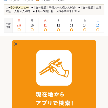
...■
ランチメニュー
■【食べ放題】平日お一人様大人90分 ■【食べ放題】土日
祝お一人様大人70分 ■【食べ放題】お一人様小学生平日90分....
日
月
火
水
木
金
土
空席
9
10
11
12
13
14
15
8
/
情報