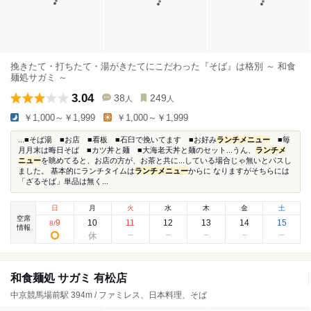
挽きたて・打ちたて・湯がきたてにこだわった『そば』は格別 ～ 和食
麺処サガミ ～
3.04
38
249
人
人
￥1,000～￥1,999
￥1,000～￥1,999
...■そば湯 ■お店 ■看板 ■石臼で挽いてます ■お好み
ランチメニュー
■毎
月月末は晦日そば ■カツ丼と麺 ■大海老天丼と麺のセット...うん、
ランチメ
ニュー
を眺めてると、お店の方が、お茶と共に...している場合じゃ無いとパスし
ました。 基本的にランチタイムは
ランチメニュー
からに なりますがそちらには
「ざるそば」単品は無く...
日
月
火
水
木
金
土
空席
9
10
11
12
13
14
15
8
/
情報
和食麺処 サガミ 有松店
中京競馬場前駅 394m / ファミレス、日本料理、そば