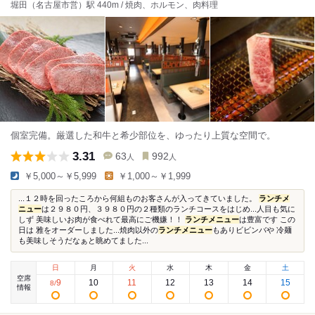
堀田（名古屋市営）駅 440m / 焼肉、ホルモン、肉料理
個室完備。厳選した和牛と希少部位を、ゆったり上質な空間で。
3.31
63
992
人
人
￥5,000～￥5,999
￥1,000～￥1,999
...１２時を回ったころから何組ものお客さんが入ってきていました。
ランチメ
ニュー
は２９８０円、３９８０円の２種類のランチコースをはじめ...人目も気に
しず 美味しいお肉が食べれて最高にご機嫌！！
ランチメニュー
は豊富です この
日は 雅をオーダーしました...焼肉以外の
ランチメニュー
もありビビンバや 冷麺
も美味しそうだなぁと眺めてました...
日
月
火
水
木
金
土
空席
9
10
11
12
13
14
15
8
/
情報