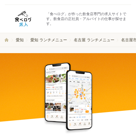
「食べログ」が作った飲食店専門の求人サイトで
す。飲食店の正社員・アルバイトの仕事が探せま
す。
愛知
愛知 ランチメニュー
名古屋 ランチメニュー
名古屋