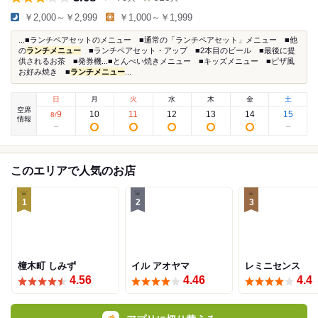
￥2,000～￥2,999
￥1,000～￥1,999
...■ランチペアセットのメニュー ■通常の「ランチペアセット」メニュー ■他
の
ランチメニュー
■ランチペアセット・アップ ■2本目のビール ■最後に提
供されるお茶 ■発券機...■とんぺい焼きメニュー ■キッズメニュー ■ピザ風
お好み焼き ■
ランチメニュー
...
日
月
火
水
木
金
土
空席
9
10
11
12
13
14
15
8
/
情報
このエリアで人気のお店
1
2
3
橦木町 しみず
イル アオヤマ
レミニセンス
4.56
4.46
4.4