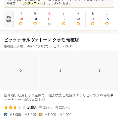
ル注文・・
ランチメニュー
は「サラダバー付き」...
日
月
火
水
木
金
土
空席
9
10
11
12
13
14
15
8
/
情報
ピッツァ サルヴァトーレ クオモ 瑞穂店
瑞穂区役所駅 334m / イタリアン、ピザ、パスタ
落ち着いたおしゃれ空間で、職人技光る窯焼きナポリピッツァを堪能◆
パーティー・記念日にも◎
3.08
127
2257
人
人
￥3,000～￥3,999
￥1,000～￥1,999