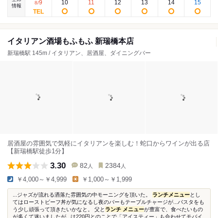
9
10
11
12
13
14
15
8
/
情報
イタリアン酒場もふもふ 新瑞橋本店
新瑞橋駅 145m / イタリアン、居酒屋、ダイニングバー
居酒屋の雰囲気で気軽にイタリアンを楽しむ！蛇口からワインが出る店
【新瑞橋駅徒歩1分】
3.30
82
2384
人
人
￥4,000～￥4,999
￥1,000～￥1,999
...ジャズが流れる洒落た雰囲気の中モーニングを頂いた。
ランチメニュー
とし
てはローストビーフ丼が気になるし夜のバーもテーブルチャージが...パスタをも
う少し頑張って頂きたいかなと。 父と
ランチ メニュー
が豊富で、食べたいもの
が多くて迷いましたが...は220円とのことで「アイスティー」も合わせてモバイ