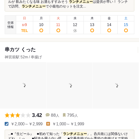
ルが 飲みたくなる味 お酒もすすみそう
ランチメニュー
は提供が早い！ ランチ
で訪問、
ランチメニュー
で小籠包のセットを注文...
日
月
火
水
木
金
土
空席
9
10
11
12
13
14
15
8
/
情報
串カツ くった
神宮前駅 52m / 串揚げ
3.42
88
795
人
人
￥2,000～￥2,999
￥1,000～￥1,999
...■『生ビール』 ■初めて知った「
ランチメニュー
」。呑兵衛には関係ないけ
どね、ふっ。 ■駅舎を囲う白い壁。...■定番串揚げから季節の串揚げまで常時