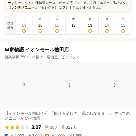
ー
よりセレクト） ④特製ローストビーフ ⑤プレミアム２種ドルチェ...④パスタ
（
ランチメニュー
よりセレクト） ⑤プレミアム２種ドルチェ...
日
月
火
水
木
金
土
空席
9
10
11
12
13
14
15
8
/
情報
串家物語 イオンモール熱田店
西高蔵駅 750m / 串揚げ、居酒屋、ビュッフェ
【イオンモール熱田 4F】「揚げる楽しさ、選ぶわがまま！」 すべての
メニューが食べ放題！！
3.07
89
827
人
人
￥2,000～￥2,999
￥1,000～￥1,999