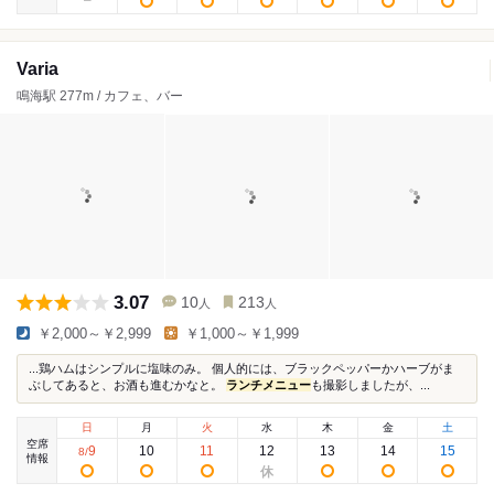
Varia
鳴海駅 277m / カフェ、バー
3.07
10
213
人
人
￥2,000～￥2,999
￥1,000～￥1,999
...鶏ハムはシンプルに塩味のみ。 個人的には、ブラックペッパーかハーブがま
ぶしてあると、お酒も進むかなと。
ランチメニュー
も撮影しましたが、...
日
月
火
水
木
金
土
空席
9
10
11
12
13
14
15
8
/
情報