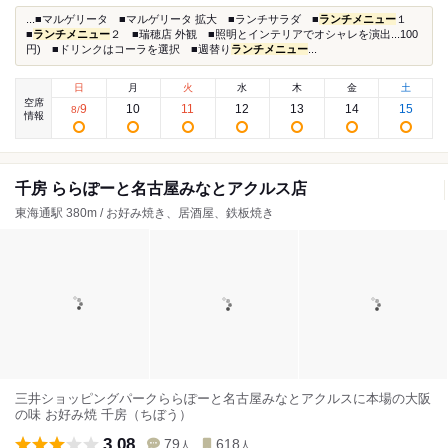
...■マルゲリータ ■マルゲリータ 拡大 ■ランチサラダ ■
ランチメニュー
１
■
ランチメニュー
２ ■瑞穂店 外観 ■照明とインテリアでオシャレを演出...100
円) ■ドリンクはコーラを選択 ■週替り
ランチメニュー
...
日
月
火
水
木
金
土
空席
9
10
11
12
13
14
15
8
/
情報
千房 ららぽーと名古屋みなとアクルス店
東海通駅 380m / お好み焼き、居酒屋、鉄板焼き
三井ショッピングパークららぽーと名古屋みなとアクルスに本場の大阪
の味 お好み焼 千房（ちぼう）
3.08
79
618
人
人