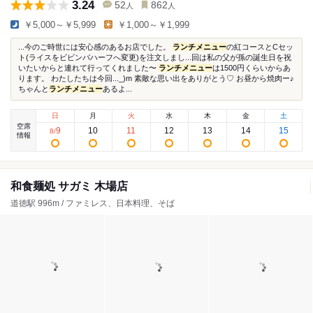
3.24
52
862
人
人
￥5,000～￥5,999
￥1,000～￥1,999
...今のご時世には安心感のあるお店でした。
ランチメニュー
の紅コースとCセッ
ト(ライスをビビンバハーフへ変更)を注文しまし...回は私の父が孫の誕生日を祝
いたいからと連れて行ってくれました〜
ランチメニュー
は1500円くらいからあ
ります。 わたしたちは今回..._)m 素敵な思い出をありがとう♡ お昼から焼肉ー♪
ちゃんと
ランチメニュー
あるよ...
日
月
火
水
木
金
土
空席
9
10
11
12
13
14
15
8
/
情報
和食麺処 サガミ 木場店
道徳駅 996m / ファミレス、日本料理、そば