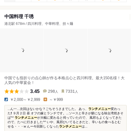
中国料理 千琇
港北駅 678m / 四川料理、中華料理、担々麺
中国でも指折りの点心師が作る本格点心と四川料理。最大150名様！大
人気の中華宴会！
3.45
298
7331
人
人
￥2,000～￥2,999
～￥999
...ん〰️…次回はないかな？ごちそうさまでした。 あっ、
ランチメニュー
変わっ
た❗️ ９月２日 昼 オフの嫁とランチです。...ソースと辛さが癖になる味台湾焼きそ
ば^^
ランチメニュー
が大幅に変わると伺っていたので、 風邪もよくなってきた
ので、たべに行きました^^ いや、風邪ひいてるときだと、辛いもの食べるとむ
せる・・・w んー今回新しくなった
ランチメニュー
は...