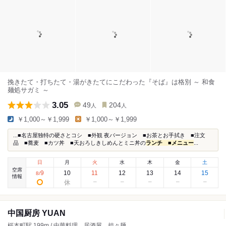
挽きたて・打ちたて・湯がきたてにこだわった『そば』は格別 ～ 和食
麺処サガミ ～
3.05
49
204
人
人
￥1,000～￥1,999
￥1,000～￥1,999
...■名古屋独特の硬さとコシ ■外観 夜バージョン ■お茶とお手拭き ■注文
品 ■蕎麦 ■カツ丼 ■天おろしきしめんとミニ丼の
ランチ ■メニュー
...
日
月
火
水
木
金
土
空席
9
10
11
12
13
14
15
8
/
情報
中国厨房 YUAN
桜本町駅 199m / 中華料理、居酒屋、担々麺