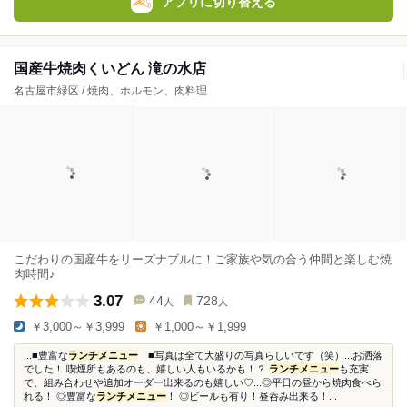
アプリに切り替える
国産牛焼肉くいどん 滝の水店
名古屋市緑区 / 焼肉、ホルモン、肉料理
こだわりの国産牛をリーズナブルに！ご家族や気の合う仲間と楽しむ焼
肉時間♪
3.07
44
728
人
人
￥3,000～￥3,999
￥1,000～￥1,999
...■豊富な
ランチメニュー
■写真は全て大盛りの写真らしいです（笑）...お洒落
でした！ 喫煙所もあるのも、嬉しい人もいるかも！？
ランチメニュー
も充実
で、組み合わせや追加オーダー出来るのも嬉しい♡...◎平日の昼から焼肉食べら
れる！ ◎豊富な
ランチメニュー
！ ◎ビールも有り！昼呑み出来る！...