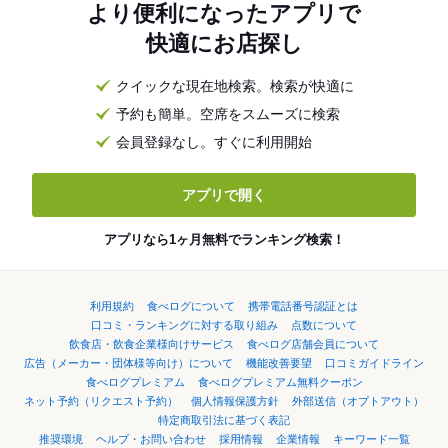
より便利になったアプリで
快適にお店探し
クイックな現在地検索。検索が快適に
予約も簡単。空席をスムーズに検索
会員登録なし。すぐに利用開始
アプリで開く
アプリなら1ヶ月無料でランキング検索！
利用規約
食べログについて
携帯電話番号認証とは
口コミ・ランキングに対する取り組み
点数について
飲食店・飲食企業様向けサービス
食べログ店舗会員について
広告（メーカー・団体様等向け）について
機能改善要望
口コミガイドライン
食べログプレミアム
食べログプレミアム無料クーポン
ネット予約（リクエスト予約）
個人情報保護方針
外部送信（オプトアウト）
特定商取引法に基づく表記
推奨環境
ヘルプ・お問い合わせ
採用情報
企業情報
キーワード一覧