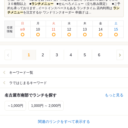
３０種類以上 ■
ランチメニュー
■せんべろメニュー（立ち飲み限定） ■ご予
約も承っております...イートインスペースもある ランチタイム 店内利用は
ラン
チメニュー
を注文するか ワンドリンクオーダー 串揚げ は...
日
月
火
水
木
金
土
空席
9
10
11
12
13
14
15
8
/
情報
1
2
3
4
5
6
キーワード一覧
ラではじまるキーワード
名古屋市南部でランチを探す
もっと見る
～1,000円
1,000円 ～ 2,000円
関連のリンクをすべて表示する