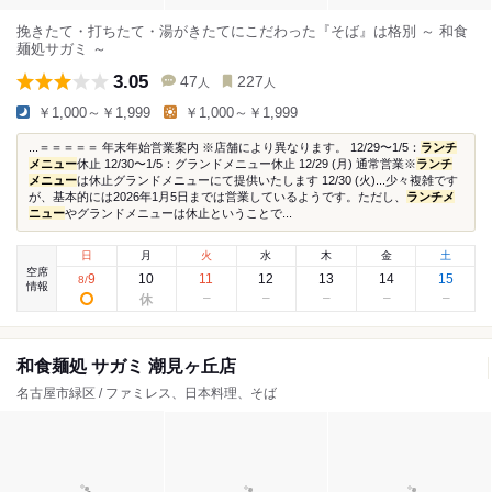
挽きたて・打ちたて・湯がきたてにこだわった『そば』は格別 ～ 和食
麺処サガミ ～
3.05
47
227
人
人
￥1,000～￥1,999
￥1,000～￥1,999
...＝＝＝＝＝ 年末年始営業案内 ※店舗により異なります。 12/29〜1/5：
ランチ
メニュー
休止 12/30〜1/5：グランドメニュー休止 12/29 (月) 通常営業※
ランチ
メニュー
は休止グランドメニューにて提供いたします 12/30 (火)...少々複雑です
が、基本的には2026年1月5日までは営業しているようです。ただし、
ランチメ
ニュー
やグランドメニューは休止ということで...
日
月
火
水
木
金
土
空席
9
10
11
12
13
14
15
8
/
情報
和食麺処 サガミ 潮見ヶ丘店
名古屋市緑区 / ファミレス、日本料理、そば