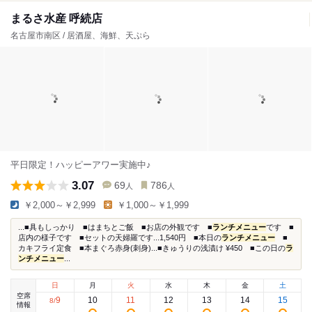
まるさ水産 呼続店
名古屋市南区 / 居酒屋、海鮮、天ぷら
平日限定！ハッピーアワー実施中♪
3.07
69
786
人
人
￥2,000～￥2,999
￥1,000～￥1,999
...■具もしっかり ■はまちとご飯 ■お店の外観です ■
ランチメニュー
です ■
店内の様子です ■セットの天婦羅です...1,540円 ■本日の
ランチメニュー
■
カキフライ定食 ■本まぐろ赤身(刺身)...■きゅうりの浅漬け ¥450 ■この日の
ラ
ンチメニュー
...
日
月
火
水
木
金
土
空席
9
10
11
12
13
14
15
8
/
情報