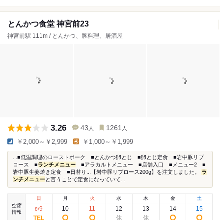
とんかつ食堂 神宮前23
神宮前駅 111m / とんかつ、豚料理、居酒屋
3.26
43
1261
人
人
￥2,000～￥2,999
￥1,000～￥1,999
...■低温調理のローストポーク ■とんかつ卵とじ ■卵とじ定食 ■岩中豚リブ
ロース ■
ランチメニュー
■アラカルトメニュー ■店舗入口 ■メニュー2 ■
岩中豚生姜焼き定食 ■日替り...【岩中豚リブロース200g】を注文しました。
ラ
ンチメニュー
と言うことで定食になっていて...
日
月
火
水
木
金
土
空席
9
10
11
12
13
14
15
8
/
情報