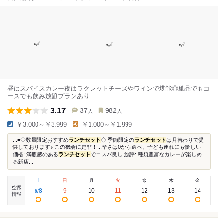
昼はスパイスカレー夜はラクレットチーズやワインで堪能◎単品でもコ
ースでも飲み放題プランあり
3.17
37
982
人
人
￥3,000～￥3,999
￥1,000～￥1,999
...■◇数量限定おすすめ
ランチセット
◇ 季節限定の
ランチセット
は月替わりで提
供しております♪ この機会に是非！...辛さは0から選べ、子ども連れにも優しい
価格: 満腹感のある
ランチセット
でコスパ良し 総評: 種類豊富なカレーが楽しめ
る新店...
土
日
月
火
水
木
金
空席
8
9
10
11
12
13
14
8
/
情報