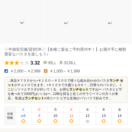
◇半個室完備/貸切OK◇【各種ご宴会ご予約受付中！】お酒片手に種類
豊富なパスタを楽しもう♪
3.32
85
3136
人
人
￥2,000～￥2,999
￥1,000～￥1,999
...単品￥７００から+￥１００～￥２００で様々な組み合わせのパスタ
ランチ セ
ット
がチョイスできます。+￥１００で大盛りもＯＫ！...日替りのパスタに、ミ
ニピッツァとサラダが付いてくる、お得な
ランチセット
ですね〜 パスタとピザ
を食べれて1000円はいいね〜...12時を回ると近くのサラリーマンの方々が来
店。 私達は
ランチセット
のBコース ピザも生地がパリパリで好みです...
土
日
月
火
水
木
金
空席
8
9
10
11
12
13
14
8
/
情報