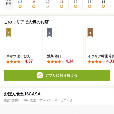
空席
8
9
10
11
12
13
14
8
/
情報
このエリアで人気のお店
1
2
3
串かつ あーぼん
焼鳥 谷口
イタリア料理 今
4.37
4.34
4.3
アプリに切り替える
おぼん食堂16CASA
西宮北口駅 352m / 食堂、フレンチ、オーガニック