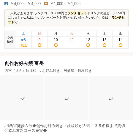
￥4,000～￥4,999
￥1,000～￥1,999
...人気があります ランチコース3300円と
ランチセット
ドリンクの生ビール550円
にしました...私はポップオーバーをお腹いっぱい食べたいので、次は、
ランチセ
ット
で...
土
日
月
火
水
木
金
空席
8
9
10
11
12
13
14
8
/
情報
創作お好み焼 富岳
西宮（ＪＲ）駅 185m / お好み焼き、居酒屋、鉄板焼き
JR西宮徒歩３分◆創作お好み焼き・鉄板焼が人気！３５名様まで貸切
◇飲み放題コース充実◆