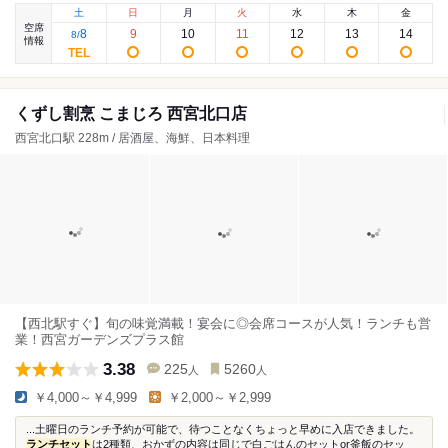
土
日
月
火
水
木
金
空席
8
9
10
11
12
13
14
8
/
情報
くずし割烹 こまじろ 西宮北口店
西宮北口駅 228m / 居酒屋、海鮮、日本料理
【西北駅すぐ】旬の味覚満載！宴会に◎会席コースが人気！ランチも営
業！西宮ガーデンズプラス館
3.38
225
5260
人
人
￥4,000～￥4,999
￥2,000～￥2,999
...土曜日のランチ予約が可能で、待つことなくちょっと早めに入店できました。
ランチセット
は2種類、おかずの内容は同じで白ごはんのセットor釜飯のセッ