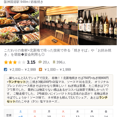
阪神国道駅 948m / 鉄板焼き
こだわりの食材×北新地で培った技術で作る「焼きそば」や「お好み焼
き」を堪能◆宴会利用も◎
3.15
20
396
人
人
￥2,000～￥2,999
￥1,000～￥1,999
...嫁ちゃんと2人でシェアで注文。 名物！！北新地焼きそば750円+ねぎ焼800円
+
ランチセット
(たこ焼き3個)200円×2(塩マヨ、ソースマヨ)を注文。 オリジナル
ブレンドのソース焼きそばがかなり美味しい！ ねぎ焼は普通。 たこ焼きはフワ
フワ系でした。 量的には物足りない感はあるがコスパは抜群で美味しかったで
す。 ご馳走様でした。 2号線沿いにインパクト大な店名のお店が！ 名物は焼き
そばでしょうか！ソース味で。 ネギ焼きも頼んで2人でシェア。 あとは
ランチ
セット
のたこやき（3つ）塩マヨネーズ...
土
日
月
火
水
木
金
空席