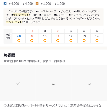
￥4,000～￥4,999
￥1,000～￥1,999
...クーポンで半額です♪ ■ハーフ＆ハーフ ■じゃこ天 ■和風ハンバーグラン
チ ■
ランチセット
のご飯 ■メニュー ■レシート ■デミグラスハンバーグラ
ンチ...フレンチ・ピルス374円と どこでもよく食べるハンバーグ＆エビフライの
ランチセット
1200円しました...
土
日
月
火
水
木
金
空席
8
9
10
11
12
13
14
8
/
情報
悠香園
西宮北口駅 183m / 中華料理、居酒屋、四川料理
◇西宮北口駅3分◇本格中華をリーズナブルに！忘年会等宴会にお得な