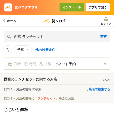
インストール
アプリで開く
ホーム
ログイン
変更
西宮 ランチセット
予算
他の検索条件
日時
時間
人数
でネット予約
西宮
の
ランチセット
に関する
お店
371
件
口コミ・お店の情報
で検索
店名で検索する
口コミ・お店の情報に
「ランチセット」
を含むお店
じじいと鉄板