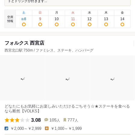
トとドリンクが付きます...
土
日
月
火
水
木
金
空席
8
9
10
11
12
13
14
8
/
情報
フォルクス 西宮店
西宮北口駅 750m / ファミレス、ステーキ、ハンバーグ
どなたにもお気軽にお楽しみいただけるごちそう☆★ステーキを食べる
なら断然【VOLKS】
3.08
105
777
人
人
￥2,000～￥2,999
￥1,000～￥1,999