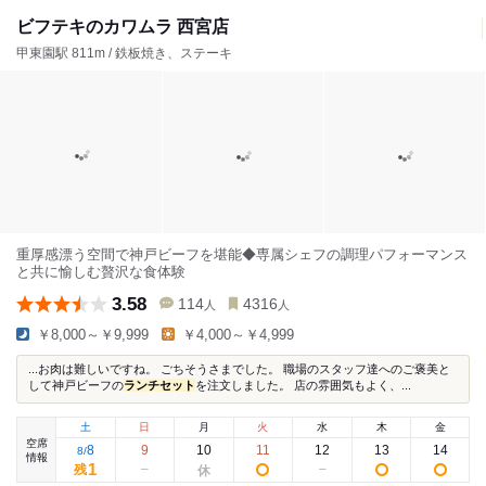
ビフテキのカワムラ 西宮店
甲東園駅 811m / 鉄板焼き、ステーキ
重厚感漂う空間で神戸ビーフを堪能◆専属シェフの調理パフォーマンス
と共に愉しむ贅沢な食体験
3.58
114
4316
人
人
￥8,000～￥9,999
￥4,000～￥4,999
...お肉は難しいですね。 ごちそうさまでした。 職場のスタッフ達へのご褒美と
して神戸ビーフの
ランチセット
を注文しました。 店の雰囲気もよく、...
土
日
月
火
水
木
金
空席
8
9
10
11
12
13
14
8
/
情報
1
残