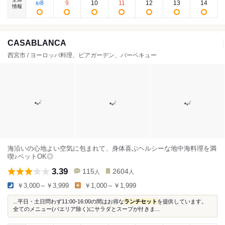
8
9
10
11
12
13
14
8
/
情報
CASABLANCA
西宮市 / ヨーロッパ料理、ビアガーデン、バーベキュー
海沿いの心地よい空気に包まれて、身体喜ぶヘルシーな地中海料理を満
喫♪ペットOK◎
3.39
115
2604
人
人
￥3,000～￥3,999
￥1,000～￥1,999
...平日・土日問わず11:00-16:00の間はお得な
ランチセット
を提供しています。
全てのメニュー(パエリア除く)にサラダとスープが付きま...