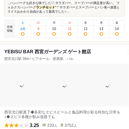
...ハンバーグも好きな味でした♡ サラダバー、スープバーの満足度が高い。 フ
ォルクスハンバーグ
ランチセット
^ ^ サラダバーとスープバーとパン食べ放題と
ライスおかわり自由があって最高でした✨...
土
日
月
火
水
木
金
空席
8
9
10
11
12
13
14
8
/
情報
YEBISU BAR 西宮ガーデンズ ゲート館店
西宮北口駅 38m / ビアホール、居酒屋、バル
西宮北口駅真下◆多彩なヱビスビールと逸品料理が彩る特別な日常を
♪◆ヱビス各種が飲み放題でも
3.25
233
3752
人
人