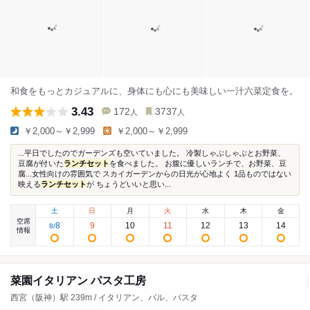
和食をもっとカジュアルに、身体にも心にも美味しい一汁六菜定食を。
3.43
172
3737
人
人
￥2,000～￥2,999
￥2,000～￥2,999
...平日でしたのでガーデンズも空いていました。 冷製しゃぶしゃぶとお野菜、
豆腐が付いた
ランチセット
を食べました。 お腹に優しいランチで、お野菜、豆
腐...女性向けの雰囲気で スカイガーデンからの日光が心地よく 1品ものではない
映える
ランチセット
が ちょうどいいと思い...
土
日
月
火
水
木
金
空席
8
9
10
11
12
13
14
8
/
情報
菜園イタリアン パスタ工房
西宮（阪神）駅 239m / イタリアン、バル、パスタ