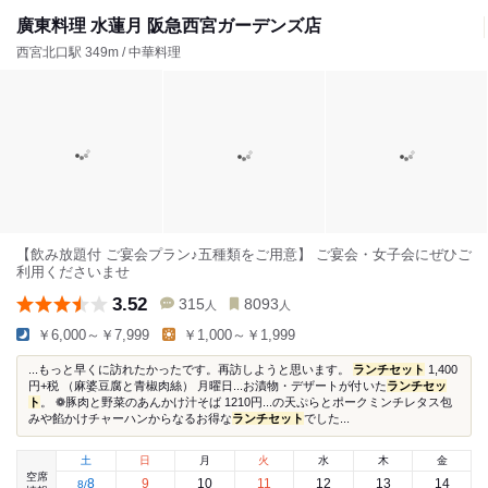
廣東料理 水蓮月 阪急西宮ガーデンズ店
西宮北口駅 349m / 中華料理
【飲み放題付 ご宴会プラン♪五種類をご用意】 ご宴会・女子会にぜひご
利用くださいませ
3.52
315
8093
人
人
￥6,000～￥7,999
￥1,000～￥1,999
...もっと早くに訪れたかったです。再訪しようと思います。
ランチセット
1,400
円+税 （麻婆豆腐と青椒肉絲） 月曜日...お漬物・デザートが付いた
ランチセッ
ト
。 ❁豚肉と野菜のあんかけ汁そば 1210円...の天ぷらとポークミンチレタス包
みや餡かけチャーハンからなるお得な
ランチセット
でした...
土
日
月
火
水
木
金
空席
8
9
10
11
12
13
14
8
/