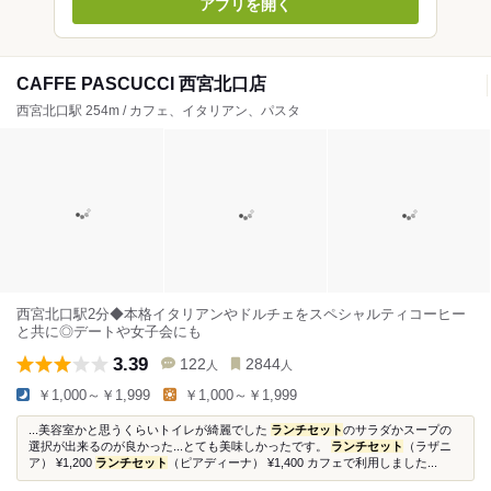
アプリを開く
CAFFE PASCUCCI 西宮北口店
西宮北口駅 254m / カフェ、イタリアン、パスタ
西宮北口駅2分◆本格イタリアンやドルチェをスペシャルティコーヒー
と共に◎デートや女子会にも
3.39
122
2844
人
人
￥1,000～￥1,999
￥1,000～￥1,999
...美容室かと思うくらいトイレが綺麗でした
ランチセット
のサラダかスープの
選択が出来るのが良かった...とても美味しかったです。
ランチセット
（ラザニ
ア） ¥1,200
ランチセット
（ピアディーナ） ¥1,400 カフェで利用しました...