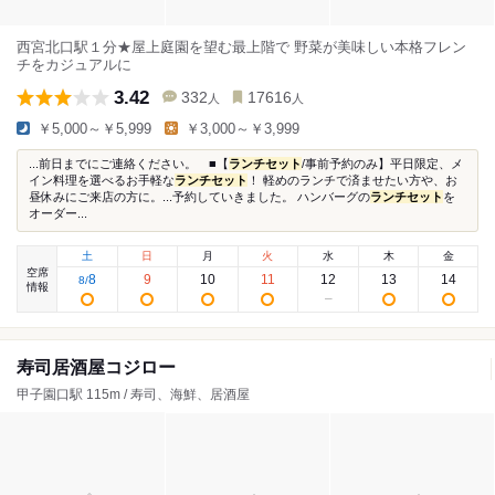
西宮北口駅１分★屋上庭園を望む最上階で 野菜が美味しい本格フレン
チをカジュアルに
3.42
332
17616
人
人
￥5,000～￥5,999
￥3,000～￥3,999
...前日までにご連絡ください。 ■【
ランチセット
/事前予約のみ】平日限定、メ
イン料理を選べるお手軽な
ランチセット
！ 軽めのランチで済ませたい方や、お
昼休みにご来店の方に。...予約していきました。 ハンバーグの
ランチセット
を
オーダー...
土
日
月
火
水
木
金
空席
8
9
10
11
12
13
14
8
/
情報
寿司居酒屋コジロー
甲子園口駅 115m / 寿司、海鮮、居酒屋