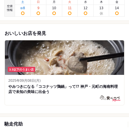
土
日
月
火
水
木
金
空席
8
9
10
11
12
13
14
8
/
情報
おいしいお店を発見
3.5以下のうまい店
2025年09月08日(月)
やみつきになる「ココナッツ鶏鍋」って!? 神戸・元町の海南料理
店で未知の美味に出会う
馳走侘助