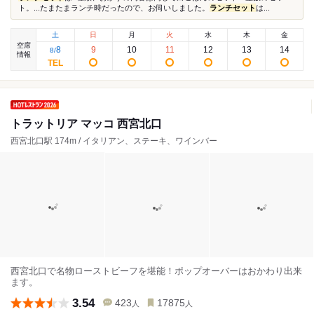
ト。...たまたまランチ時だったので、お伺いしました。
ランチセット
は...
土
日
月
火
水
木
金
空席
8
9
10
11
12
13
14
8
/
情報
トラットリア マッコ 西宮北口
西宮北口駅 174m / イタリアン、ステーキ、ワインバー
西宮北口で名物ローストビーフを堪能！ポップオーバーはおかわり出来
ます。
3.54
423
17875
人
人