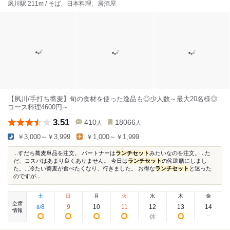
夙川駅 211m / そば、日本料理、居酒屋
【夙川/手打ち蕎麦】旬の食材を使った逸品も◎少人数～最大20名様◎
コース料理4600円～
3.51
410
18066
人
人
￥3,000～￥3,999
￥1,000～￥1,999
...すだち蕎麦単品を注文。 パートナーは
ランチセット
みたいなのを注文。...た
だ、コスパはあまり良くありません。 今日は
ランチセット
の侘助膳にしまし
た。...冷たい蕎麦が食べたくなり、行きました。 お得な
ランチセット
と迷った
のですが...
土
日
月
火
水
木
金
空席
8
9
10
11
12
13
14
8
/
情報