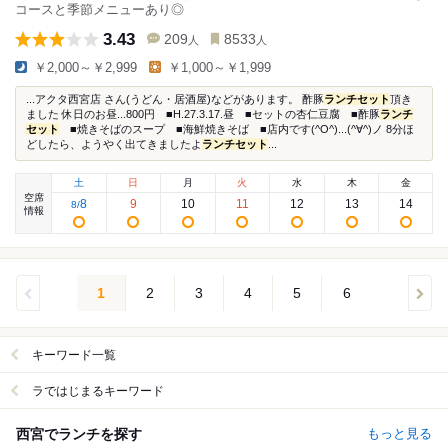
コースと季節メニューあり◎
3.43
209
8533
人
人
￥2,000～￥2,999
￥1,000～￥1,999
...アクタ西宮店 さん(うどん・居酒屋)などがあります。 酢豚
ランチセット
頂き
ました 休日のお昼...800円 ■H.27.3.17.昼 ■セットの杏仁豆腐 ■酢豚
ランチ
セット
■焼きそばのスープ ■海鮮焼きそば ■店内です(^O^)...(^∀^)ノ 8分ほ
どしたら、ようやく出てきましたよ
ランチセット
...
土
日
月
火
水
木
金
空席
8
9
10
11
12
13
14
8
/
情報
1
2
3
4
5
6
キーワード一覧
ラではじまるキーワード
西宮でランチを探す
もっと見る