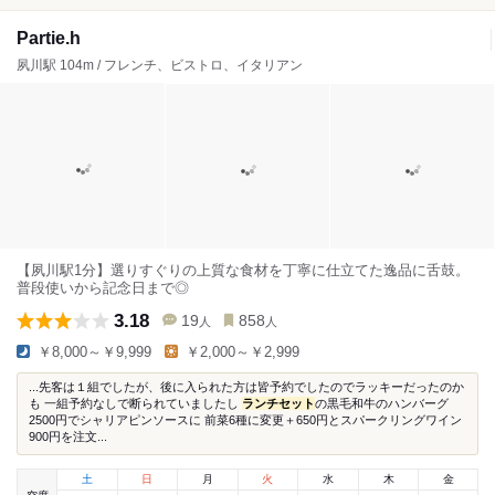
Partie.h
夙川駅 104m / フレンチ、ビストロ、イタリアン
【夙川駅1分】選りすぐりの上質な食材を丁寧に仕立てた逸品に舌鼓。
普段使いから記念日まで◎
3.18
19
858
人
人
￥8,000～￥9,999
￥2,000～￥2,999
...先客は１組でしたが、後に入られた方は皆予約でしたのでラッキーだったのか
も 一組予約なしで断られていましたし
ランチセット
の黒毛和牛のハンバーグ
2500円でシャリアピンソースに 前菜6種に変更＋650円とスパークリングワイン
900円を注文...
土
日
月
火
水
木
金