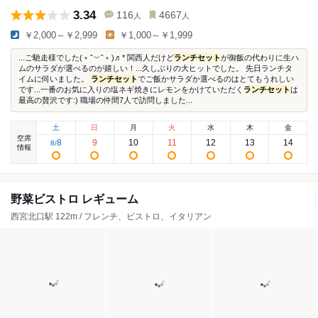
3.34
116
4667
人
人
￥2,000～￥2,999
￥1,000～￥1,999
...ご馳走様でした(﹡ˆ︶ˆ﹡)♬* 関西人だけど
ランチセット
が御飯の代わりに生ハ
ムのサラダが選べるのが嬉しい！...久しぶりの大ヒットでした。 先日ランチタ
イムに伺いました。
ランチセット
でご飯かサラダか選べるのはとてもうれしい
です...一番のお気に入りの塩ネギ焼きにレモンをかけていただく
ランチセット
は
最高の贅沢です:) 職場の仲間7人で訪問しました...
土
日
月
火
水
木
金
空席
8
9
10
11
12
13
14
8
/
情報
野菜ビストロ レギューム
西宮北口駅 122m / フレンチ、ビストロ、イタリアン