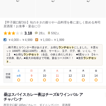
【甲子園口駅3分】旬のネタの握りや一品料理を肴に楽しく飲める寿司
居酒屋！お食事・宴会に◎
3.18
28
592
人
人
￥4,000～￥4,999
￥1,000～￥1,999
...椅子席とカウンター席があります。 お得な
ランチセット
にしました。 ８貫セ
ット 1000円（税込1100円）...帆立、サーモン、玉子、穴子、鰻、いくら、ウ
ニ】 ■お得な
ランチセット
（全品、小鉢と赤だし付き） ■8貫セット 【キハ
ダ赤身、勘八...■最大10名様まで可能。宴会コースOK！！ ■激安
ランチセッ
ト
...
土
日
月
火
水
木
金
空席
8
9
10
11
12
13
14
8
/
情報
昼はスパイスカレー夜はチーズ&ワインバル ア
チャパンナ
西宮北口駅 185m / カレー、ダイニングバー、居酒屋