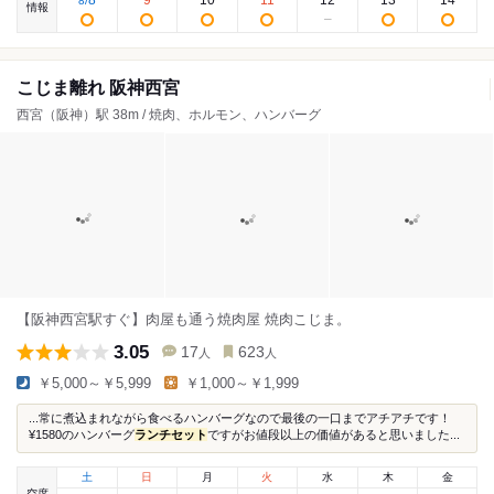
8
9
10
11
12
13
14
8
/
情報
こじま離れ 阪神西宮
西宮（阪神）駅 38m / 焼肉、ホルモン、ハンバーグ
【阪神西宮駅すぐ】肉屋も通う焼肉屋 焼肉こじま。
3.05
17
623
人
人
￥5,000～￥5,999
￥1,000～￥1,999
...常に煮込まれながら食べるハンバーグなので最後の一口までアチアチです！
¥1580のハンバーグ
ランチセット
ですがお値段以上の価値があると思いました...
土
日
月
火
水
木
金
空席