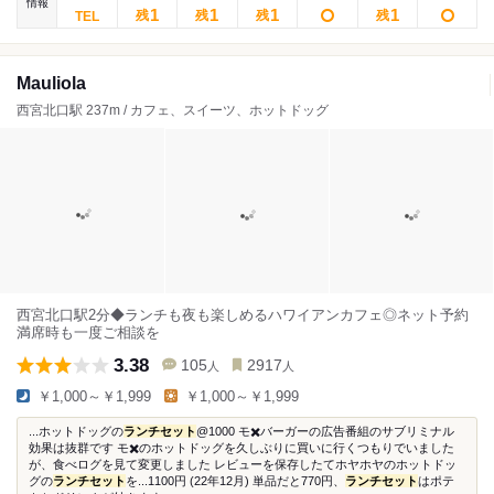
情報
1
1
1
1
残
残
残
残
Mauliola
西宮北口駅 237m / カフェ、スイーツ、ホットドッグ
西宮北口駅2分◆ランチも夜も楽しめるハワイアンカフェ◎ネット予約
満席時も一度ご相談を
3.38
105
2917
人
人
￥1,000～￥1,999
￥1,000～￥1,999
...ホットドッグの
ランチセット
@1000 モ✖️バーガーの広告番組のサブリミナル
効果は抜群です モ✖️のホットドッグを久しぶりに買いに行くつもりでいました
が、食べログを見て変更しました レビューを保存したてホヤホヤのホットドッ
グの
ランチセット
を...1100円 (22年12月) 単品だと770円、
ランチセット
はポテ