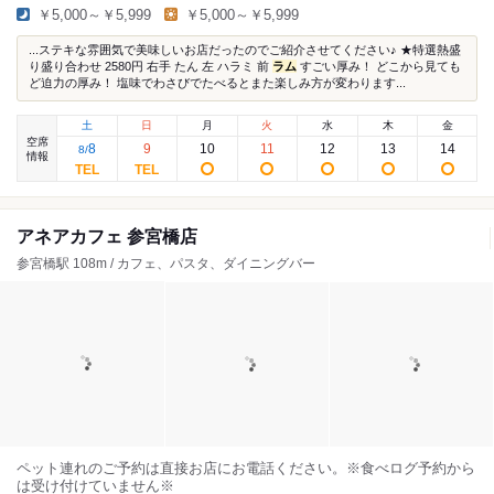
￥5,000～￥5,999
￥5,000～￥5,999
...ステキな雰囲気で美味しいお店だったのでご紹介させてください♪ ★特選熱盛
り盛り合わせ 2580円 右手 たん 左 ハラミ 前
ラム
すごい厚み！ どこから見ても
ど迫力の厚み！ 塩味でわさびでたべるとまた楽しみ方が変わります...
土
日
月
火
水
木
金
空席
8
9
10
11
12
13
14
8
/
情報
アネアカフェ 参宮橋店
参宮橋駅 108m / カフェ、パスタ、ダイニングバー
ペット連れのご予約は直接お店にお電話ください。※食べログ予約から
は受け付けていません※