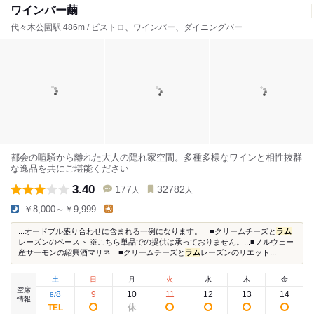
ワインバー繭
代々木公園駅 486m / ビストロ、ワインバー、ダイニングバー
都会の喧騒から離れた大人の隠れ家空間。多種多様なワインと相性抜群
な逸品を共にご堪能ください
3.40
177
32782
人
人
￥8,000～￥9,999
-
...オードブル盛り合わせに含まれる一例になります。 ■クリームチーズと
ラム
レーズンのペースト ※こちら単品での提供は承っておりません。...■ノルウェー
産サーモンの紹興酒マリネ ■クリームチーズと
ラム
レーズンのリエット...
土
日
月
火
水
木
金
空席
8
9
10
11
12
13
14
8
/
情報