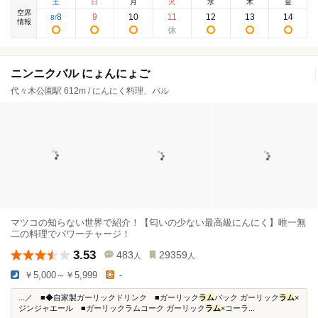
土
日
月
火
水
木
金
空席
8
9
10
11
12
13
14
8
/
情報
ニンニクバル にょんにょご
代々木公園駅 612m / にんにく料理、バル
マツコの知らない世界で紹介！【匂いの少ない最高級にんにく】唯一無
二の料理でパワーチャージ！
3.53
483
29359
人
人
￥5,000～￥5,999
-
...／ ■◆自家製ガーリックドリンク ■ガーリック
ラム
バック ガーリック
ラム
×
ジンジャエール ■ガーリックラムコーク ガーリック
ラム
×コーラ...