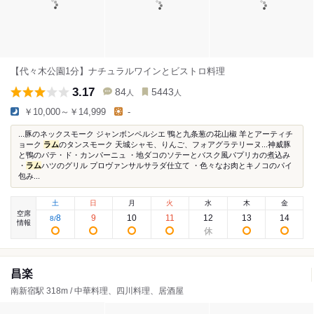
【代々木公園1分】ナチュラルワインとビストロ料理
3.17
84
5443
人
人
￥10,000～￥14,999
-
...豚のネックスモーク ジャンボンペルシエ 鴨と九条葱の花山椒 羊とアーティチ
ョーク
ラム
のタンスモーク 天城シャモ、りんご、フォアグラテリーヌ...神威豚
と鴨のパテ・ド・カンパーニュ ・地ダコのソテーとバスク風パプリカの煮込み
・
ラム
ハツのグリル プロヴァンサルサラダ仕立て ・色々なお肉とキノコのパイ
包み...
土
日
月
火
水
木
金
空席
8
9
10
11
12
13
14
8
/
情報
昌楽
南新宿駅 318m / 中華料理、四川料理、居酒屋