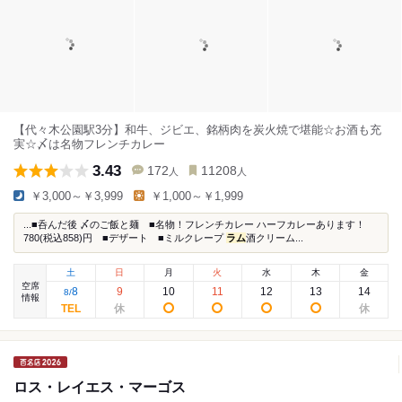
【代々木公園駅3分】和牛、ジビエ、銘柄肉を炭火焼で堪能☆お酒も充
実☆〆は名物フレンチカレー
3.43
172
11208
人
人
￥3,000～￥3,999
￥1,000～￥1,999
...■呑んだ後 〆のご飯と麺 ■名物！フレンチカレー ハーフカレーあります！
780(税込858)円 ■デザート ■ミルクレープ
ラム
酒クリーム...
土
日
月
火
水
木
金
空席
8
9
10
11
12
13
14
8
/
情報
ロス・レイエス・マーゴス