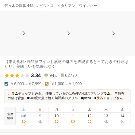
代々木公園駅 445m / ビストロ、イタリアン、ワインバー
【東北食材×自然派ワイン】素材の魅力を表現するとっておきの料理ば
かり。美味しいを気兼ねなく
3.34
94
6277
人
人
￥6,000～￥7,999
￥1,000～￥1,999
...⁡⁡ ⁡
ラム
チョップも必食⁡。 ⁡使用しているのはWAKANUIスプリング
ラム
⁡。 ⁡羊特有
の癖は皆無...■500度の窯で焼く旬野菜のグリル ■pizza ■
ラム
チョップさん...
土
日
月
火
水
木
金
空席
8
9
10
11
12
13
14
8
/
情報