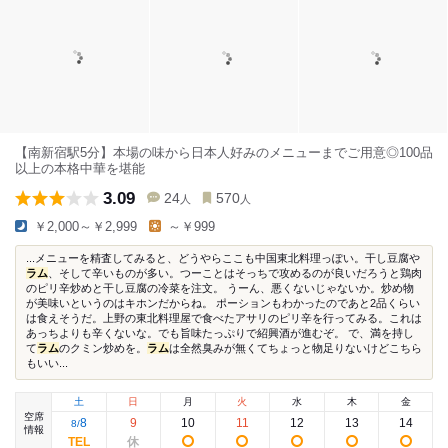
【南新宿駅5分】本場の味から日本人好みのメニューまでご用意◎100品
以上の本格中華を堪能
3.09
24
570
人
人
￥2,000～￥2,999
～￥999
...メニューを精査してみると、どうやらここも中国東北料理っぽい。干し豆腐や
ラム
、そして辛いものが多い。つーことはそっちで攻めるのが良いだろうと鶏肉
のピリ辛炒めと干し豆腐の冷菜を注文。 うーん、悪くないじゃないか。炒め物
が美味いというのはキホンだからね。 ポーションもわかったのであと2品くらい
は食えそうだ。上野の東北料理屋で食べたアサリのピリ辛を行ってみる。これは
あっちよりも辛くないな。でも旨味たっぷりで紹興酒が進むぞ。 で、満を持し
て
ラム
のクミン炒めを。
ラム
は全然臭みが無くてちょっと物足りないけどこちら
もいい...
土
日
月
火
水
木
金
空席
8
9
10
11
12
13
14
8
/
情報