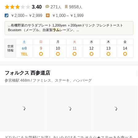
3.40
271
9858
人
人
￥2,000～￥2,999
￥1,000～￥1,999
...️有機野菜のサラダプレート 1,200yen ＋200yenドリンク ️フレンチトースト
Bcustom （メープル、自家製
ラム
レーズン、...
土
日
月
火
水
木
金
空席
8
9
10
11
12
13
14
8
/
情報
フォルクス 西参道店
参宮橋駅 468m / ファミレス、ステーキ、ハンバーグ
どなたにもお気軽にお楽しみいただけるごちそう☆★ステーキを食べる