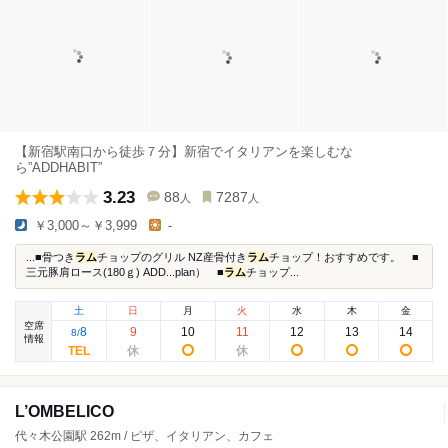
【新宿駅南口から徒歩７分】新宿でイタリアンを楽しむな
ら”ADDHABIT”
3.23
88
7287
人
人
￥3,000～￥3,999
-
...■骨つき
ラム
チョップのグリル NZ産骨付き
ラム
チョップ！おすすめです。 ■
三元豚肩ロース(180ｇ) ADD...plan） ■
ラム
チョップ...
土
日
月
火
水
木
金
空席
8
9
10
11
12
13
14
8
/
情報
L’OMBELICO
代々木公園駅 262m / ピザ、イタリアン、カフェ