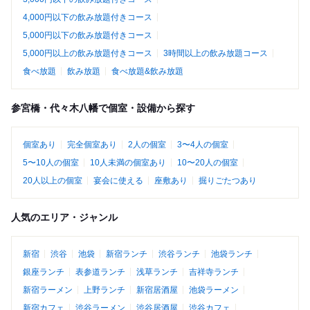
4,000円以下の飲み放題付きコース
5,000円以下の飲み放題付きコース
5,000円以上の飲み放題付きコース
3時間以上の飲み放題コース
食べ放題
飲み放題
食べ放題&飲み放題
参宮橋・代々木八幡で個室・設備から探す
個室あり
完全個室あり
2人の個室
3〜4人の個室
5〜10人の個室
10人未満の個室あり
10〜20人の個室
20人以上の個室
宴会に使える
座敷あり
掘りごたつあり
人気のエリア・ジャンル
新宿
渋谷
池袋
新宿ランチ
渋谷ランチ
池袋ランチ
銀座ランチ
表参道ランチ
浅草ランチ
吉祥寺ランチ
新宿ラーメン
上野ランチ
新宿居酒屋
池袋ラーメン
新宿カフェ
渋谷ラーメン
渋谷居酒屋
渋谷カフェ