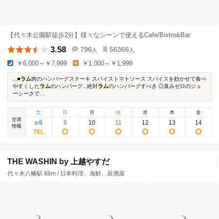
【代々木公園駅徒歩2分】様々なシーンで使えるCafe/Bistro&Bar
3.58
796
56366
人
人
￥6,000～￥7,999
￥1,000～￥1,999
...■
ラム
肉のハンバーグステーキ スパイストマトソース スパイスを効かせて食べ
やすくした
ラム
のハンバーグ...絶対
ラム
のハンバーグすべき ◎臭みゼロのジュ
ーシーさで...
土
日
月
火
水
木
金
空席
8
9
10
11
12
13
14
8
/
情報
THE WASHIN by 上越やすだ
代々木八幡駅 88m / 日本料理、海鮮、居酒屋