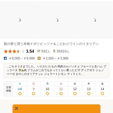
薪の香り漂う本格ナポリピッツァ＆こだわりワインのイタリアン
3.54
592
35810
人
人
￥8,000～￥9,999
￥3,000～￥3,999
...ごちそうさまでした。 いただいたもの 馬肉カルパッチョ フルーツと生ハム ブ
ッラータ
ラム
肉 クラムがこれでもかってくらい乗ったピザ ディアボラ ジェノ
ベーゼ きのこのタリアテッレ ジェラートレモン ティラミス...
土
日
月
火
水
木
金
空席
8
9
10
11
12
13
14
8
/
情報