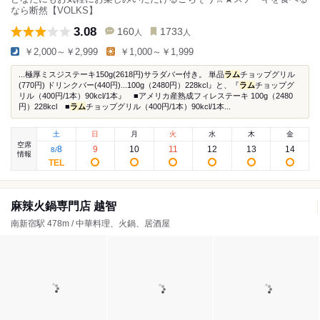
なら断然【VOLKS】
3.08
160
1733
人
人
￥2,000～￥2,999
￥1,000～￥1,999
...極厚ミスジステーキ150g(2618円)サラダバー付き。 単品
ラム
チョップグリル
(770円) ドリンクバー(440円)...100g（2480円）228kcl』と、『
ラム
チョップグ
リル（400円/1本）90kcl/1本』 ■アメリカ産熟成フィレステーキ 100g（2480
円）228kcl ■
ラム
チョップグリル（400円/1本）90kcl/1本...
土
日
月
火
水
木
金
空席
8
9
10
11
12
13
14
8
/
情報
麻辣火鍋専門店 越智
南新宿駅 478m / 中華料理、火鍋、居酒屋