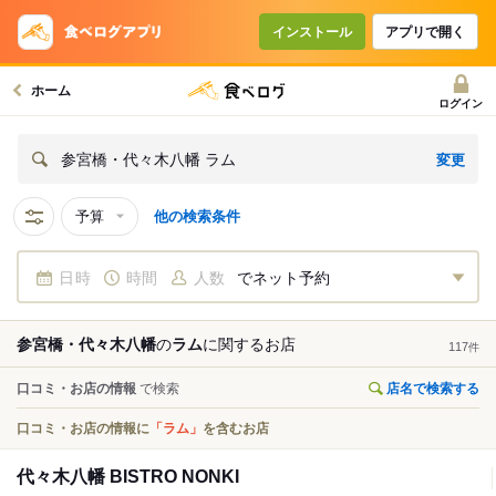
インストール
アプリで開く
ホーム
ログイン
変更
参宮橋・代々木八幡 ラム
予算
他の検索条件
日時
時間
人数
でネット予約
参宮橋・代々木八幡
の
ラム
に関する
お店
117
件
口コミ・お店の情報
で検索
店名で検索する
口コミ・お店の情報に
「ラム」
を含むお店
代々木八幡 BISTRO NONKI