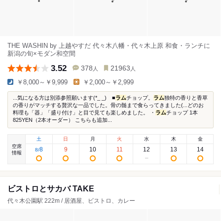
THE WASHIN by 上越やすだ 代々木八幡・代々木上原 和食・ランチに
新潟の旬×モダン和空間
3.52
378
21963
人
人
￥8,000～￥9,999
￥2,000～￥2,999
...気になる方は別添参照願います(*_ _) ■
ラム
チョップ。
ラム
独特の香りと香草
の香りがマッチする贅沢な一品でした。骨の髄まで食らってきました(...どのお
料理も「器」「盛り付け」と目で見ても楽しめました。 ・
ラム
チョップ 1本
825YEN（2本オーダー） こちらも追加...
土
日
月
火
水
木
金
空席
8
9
10
11
12
13
14
8
/
情報
ビストロとサカバ TAKE
代々木公園駅 222m / 居酒屋、ビストロ、カレー