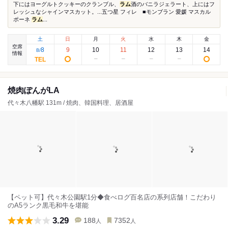
下にはヨーグルトクッキーのクランブル、
ラム
酒のバニラジェラート、上にはフ
レッシュなシャインマスカット。...五つ星 フィレ ■モンブラン 愛媛 マスカル
ポーネ
ラム
...
土
日
月
火
水
木
金
空席
8
9
10
11
12
13
14
8
/
情報
焼肉ぽんがLA
代々木八幡駅 131m / 焼肉、韓国料理、居酒屋
【ペット可】代々木公園駅1分◆食べログ百名店の系列店舗！こだわり
のA5ランク黒毛和牛を堪能
3.29
188
7352
人
人