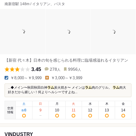
南新宿駅 148m / イタリアン、パスタ
【新宿 代々木】日本の旬を感じられる料理に臨場感溢れるイタリアン
3.45
278
9956
人
人
￥8,000～￥9,999
￥3,000～￥3,999
...◆メイン〜秋田秋田白神
ラム
炭火焼き〜 メインは
ラム
肉のグリル。
ラム
肉大
好きだから嬉しい！何よりヘルシーですよね...
土
日
月
火
水
木
金
空席
8
9
10
11
12
13
14
8
/
情報
VINDUSTRY