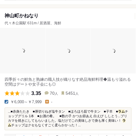
神山町かねなり
代々木公園駅 631m / 居酒屋、海鮮
四季折々の鮮魚と熟練の職人技が織りなす絶品海鮮料理◆温もり溢れる
空間はデートや女子会にも◎
3.35
70
5451
人
人
￥6,000～￥7,999
-
...■赤身たたき ■厚切りねぎ塩牛タン ■ほろほろ茹で牛タン ■子羊 ■
ラム
チ
ョップグリル 1本 ■お酒の肴。 ■数の子 かつお節あえ 白えび ししとう...ブリ
カマを焼きにしてもらいました。塩だけでこの美味しさで身も厚く美味い！
ラ
ム
チョップはクセもなくすごく柔らかかった！...