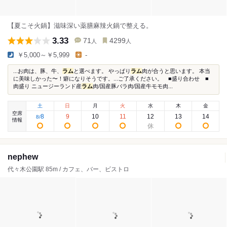
【夏こそ火鍋】滋味深い薬膳麻辣火鍋で整える。
3.33
71
4299
人
人
￥5,000～￥5,999
-
...お肉は、豚、牛、
ラム
と選べます。 やっぱり
ラム
肉が合うと思います。 本当
に美味しかった〜！癖になりそうです。...ご了承ください。 ■盛り合わせ ■
肉盛り ニュージーランド産
ラム
肉/国産豚バラ肉/国産牛モモ肉...
土
日
月
火
水
木
金
空席
8
9
10
11
12
13
14
8
/
情報
nephew
代々木公園駅 85m / カフェ、バー、ビストロ