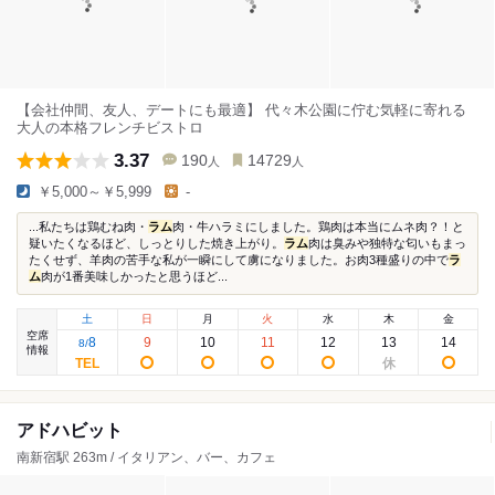
【会社仲間、友人、デートにも最適】 代々木公園に佇む気軽に寄れる
大人の本格フレンチビストロ
3.37
190
14729
人
人
￥5,000～￥5,999
-
...私たちは鶏むね肉・
ラム
肉・牛ハラミにしました。鶏肉は本当にムネ肉？！と
疑いたくなるほど、しっとりした焼き上がり。
ラム
肉は臭みや独特な匂いもまっ
たくせず、羊肉の苦手な私が一瞬にして虜になりました。お肉3種盛りの中で
ラ
ム
肉が1番美味しかったと思うほど...
土
日
月
火
水
木
金
空席
8
9
10
11
12
13
14
8
/
情報
アドハビット
南新宿駅 263m / イタリアン、バー、カフェ