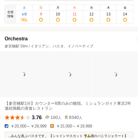
土
日
月
火
水
木
金
空席
8
9
10
11
12
13
14
8
/
情報
Orchestra
参宮橋駅 59m / イタリアン、パスタ、イノベーティブ
【参宮橋駅1分】カウンター8席のみの愉悦。ミシュランガイド東京2年
連続掲載の美食レストラン
3.76
100
8340
人
人
￥20,000～￥29,999
￥15,000～￥19,999
...みんな喜ぶパスタです。 【シャインマスカット
ラム
酒のバニラジェラート】