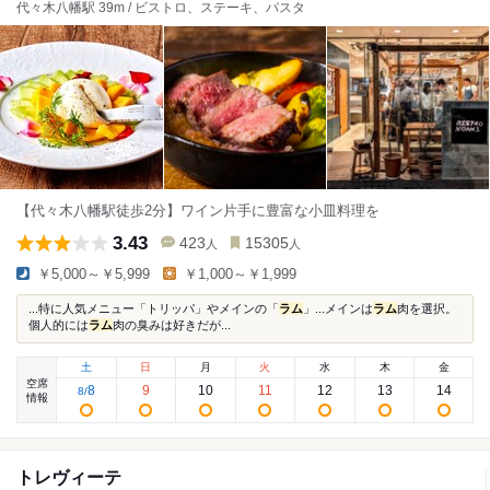
代々木八幡駅 39m / ビストロ、ステーキ、パスタ
【代々木八幡駅徒歩2分】ワイン片手に豊富な小皿料理を
3.43
423
15305
人
人
￥5,000～￥5,999
￥1,000～￥1,999
...特に人気メニュー「トリッパ」やメインの「
ラム
」...メインは
ラム
肉を選択。
個人的には
ラム
肉の臭みは好きだが...
土
日
月
火
水
木
金
空席
8
9
10
11
12
13
14
8
/
情報
トレヴィーテ