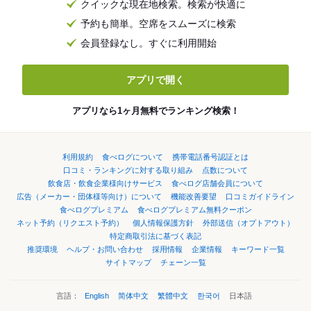
クイックな現在地検索。検索が快適に
予約も簡単。空席をスムーズに検索
会員登録なし。すぐに利用開始
アプリで開く
アプリなら1ヶ月無料でランキング検索！
利用規約
食べログについて
携帯電話番号認証とは
口コミ・ランキングに対する取り組み
点数について
飲食店・飲食企業様向けサービス
食べログ店舗会員について
広告（メーカー・団体様等向け）について
機能改善要望
口コミガイドライン
食べログプレミアム
食べログプレミアム無料クーポン
ネット予約（リクエスト予約）
個人情報保護方針
外部送信（オプトアウト）
特定商取引法に基づく表記
推奨環境
ヘルプ・お問い合わせ
採用情報
企業情報
キーワード一覧
サイトマップ
チェーン一覧
言語：
English
简体中文
繁體中文
한국어
日本語