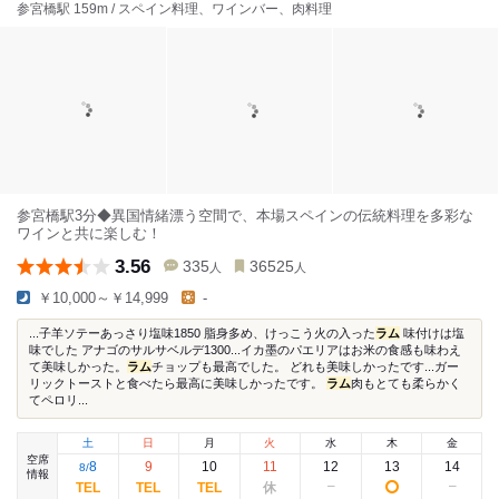
参宮橋駅 159m / スペイン料理、ワインバー、肉料理
参宮橋駅3分◆異国情緒漂う空間で、本場スペインの伝統料理を多彩な
ワインと共に楽しむ！
3.56
335
36525
人
人
￥10,000～￥14,999
-
...子羊ソテーあっさり塩味1850 脂身多め、けっこう火の入った
ラム
味付けは塩
味でした アナゴのサルサベルデ1300...イカ墨のパエリアはお米の食感も味わえ
て美味しかった。
ラム
チョップも最高でした。 どれも美味しかったです...ガー
リックトーストと食べたら最高に美味しかったです。
ラム
肉もとても柔らかく
てペロリ...
土
日
月
火
水
木
金
空席
8
9
10
11
12
13
14
8
/
情報