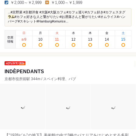
￥2,000～￥2,999
￥1,000～￥1,999
...#京野菜 #京都洋食 #大阪#大阪カフェ#カフェ巡り#カフェ好き#カフェスタグ
ラム
#カフェ好きな人と繋がりたい#お洒落さんと繋がりたい#オムライス#ハン
バーグ#スキレット#Hamburg#omurice...
日
月
火
水
木
金
土
空席
9
10
11
12
13
14
15
8
/
情報
INDÈPENDANTS
京都市役所前駅 344m / スペイン料理、パブ
【"1928ビル"の地下】美術館の中で3種のパエリアをはじめとする多彩