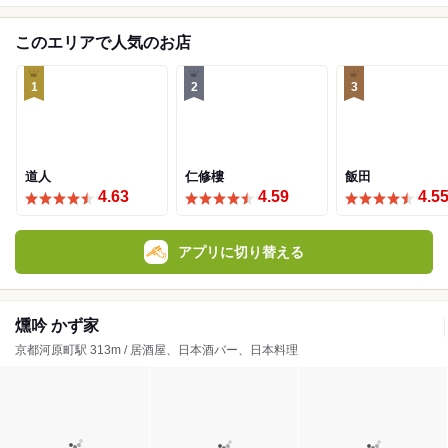
このエリアで人気のお店
1
2
3
道人
仁修樓
飯田
4.63
4.59
4.5
アプリに切り替える
燻吟 かず家
京都河原町駅 313m / 居酒屋、日本酒バー、日本料理