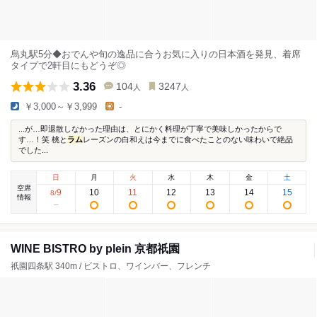
烏丸駅5分◆おでんや旬の逸品に合うお気に入りの日本酒を発見、着席
タイプで2軒目にもどうぞ◎
3.36
104
3247
人
人
￥3,000～￥3,999
-
...が…即退散しなかった理由は、とにかく料理が丁寧で美味しかったからで
す…！笑 桃と
ラム
レーズンの白和えは今までに食べたことのない味わいで絶品
でした...
日
月
火
水
木
金
土
空席
9
10
11
12
13
14
15
8
/
情報
WINE BISTRO by plein 京都祇園
祇園四条駅 340m / ビストロ、ワインバー、フレンチ