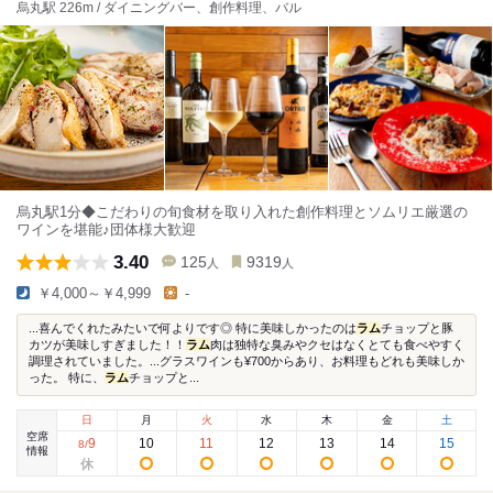
烏丸駅 226m / ダイニングバー、創作料理、バル
烏丸駅1分◆こだわりの旬食材を取り入れた創作料理とソムリエ厳選の
ワインを堪能♪団体様大歓迎
3.40
125
9319
人
人
￥4,000～￥4,999
-
...喜んでくれたみたいで何よりです◎ 特に美味しかったのは
ラム
チョップと豚
カツが美味しすぎました！！
ラム
肉は独特な臭みやクセはなくとても食べやすく
調理されていました。...グラスワインも¥700からあり、お料理もどれも美味しか
った。 特に、
ラム
チョップと...
日
月
火
水
木
金
土
空席
9
10
11
12
13
14
15
8
/
情報