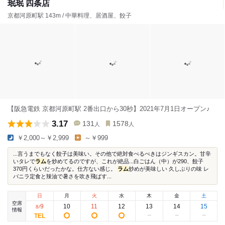
珉珉 四条店
京都河原町駅 143m / 中華料理、居酒屋、餃子
【阪急電鉄 京都河原町駅 2番出口から30秒】2021年7月1日オープン♪
3.17
131
1578
人
人
￥2,000～￥2,999
～￥999
...言うまでもなく餃子は美味い。その他で絶対食べるべきはジンギスカン。甘辛
いタレで
ラム
を炒めてるのですが、これが絶品...白ごはん（中）が290、餃子
370円くらいだったかな。仕方ない感じ。
ラム
炒めが美味しい 久しぶりの味 レ
バニラ定食と辣油で暑さを吹き飛ばす...
日
月
火
水
木
金
土
空席
9
10
11
12
13
14
15
8
/
情報