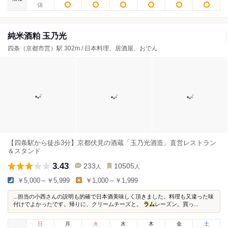
純米酒粕 玉乃光
四条（京都市営）駅 302m / 日本料理、居酒屋、おでん
【四条駅から徒歩3分】京都伏見の酒蔵「玉乃光酒造」直営レストラン
＆スタンド
3.43
233
10505
人
人
￥5,000～￥5,999
￥1,000～￥1,999
...担当の小西さんの説明も的確で日本酒美味しく頂きました。料理も又違った味
付けでよかったです。帰りに、クリームチーズと。
ラム
レーズン。買っ...
日
月
火
水
木
金
土