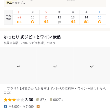
ラム
チョップ...
日
月
火
水
木
金
土
空席
9
10
11
12
13
14
15
8
/
情報
1
1
1
残
残
残
ゆったり 炙ジビエとワイン 炭然
祇園四条駅 126m / ジビエ料理、パスタ
【フラリと1杯飲みからお食事まで♪本格炭焼料理とワインを愉しむなら
ココ】
3.30
87
6027
人
人
￥6,000～￥7,999
-