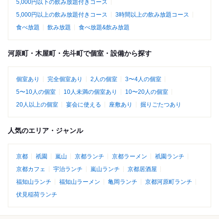
5,000円以下の飲み放題付きコース
5,000円以上の飲み放題付きコース
3時間以上の飲み放題コース
食べ放題
飲み放題
食べ放題&飲み放題
河原町・木屋町・先斗町で個室・設備から探す
個室あり
完全個室あり
2人の個室
3〜4人の個室
5〜10人の個室
10人未満の個室あり
10〜20人の個室
20人以上の個室
宴会に使える
座敷あり
掘りごたつあり
人気のエリア・ジャンル
京都
祇園
嵐山
京都ランチ
京都ラーメン
祇園ランチ
京都カフェ
宇治ランチ
嵐山ランチ
京都居酒屋
福知山ランチ
福知山ラーメン
亀岡ランチ
京都河原町ランチ
伏見稲荷ランチ