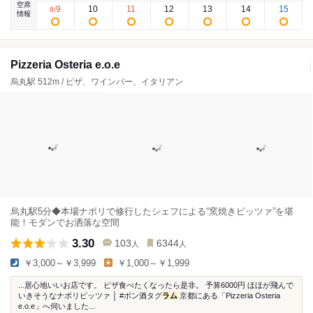
空席
9
10
11
12
13
14
15
8
/
情報
Pizzeria Osteria e.o.e
烏丸駅 512m / ピザ、ワインバー、イタリアン
烏丸駅5分◆本場ナポリで修行したシェフによる“窯焼きピッツァ”を堪
能！モダンでお洒落な空間
3.30
103
6344
人
人
￥3,000～￥3,999
￥1,000～￥1,999
...居心地いいお店です。 ピザ食べたくなったら是非。 予算6000円 ほほが飛んで
いきそうなナポリピッツァ │ #ポン酒タグ
ラム
京都にある「Pizzeria Osteria
e.o.e」へ伺いました...