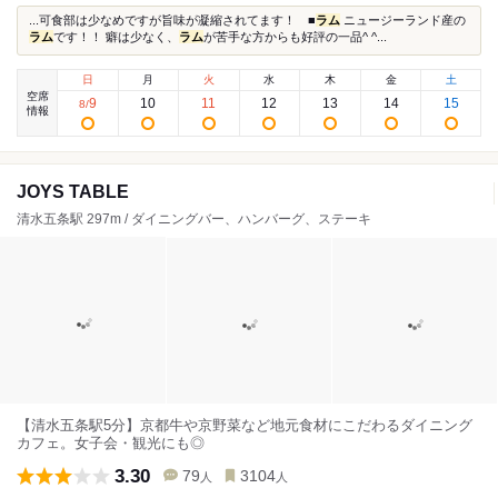
...可食部は少なめですが旨味が凝縮されてます！ ■
ラム
ニュージーランド産の
ラム
です！！ 癖は少なく、
ラム
が苦手な方からも好評の一品^ ^...
日
月
火
水
木
金
土
空席
9
10
11
12
13
14
15
8
/
情報
JOYS TABLE
清水五条駅 297m / ダイニングバー、ハンバーグ、ステーキ
【清水五条駅5分】京都牛や京野菜など地元食材にこだわるダイニング
カフェ。女子会・観光にも◎
3.30
79
3104
人
人