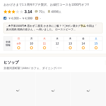
おかげさまで1３周年‼プチ贅沢、お値打コースを1000円オフ‼
3.14
70
4898
人
人
￥4,000～￥4,999
-
...☘予算1500円☘ 思わず二度見 かき氷にご飯？？│#ポン酒タグ
ラム
今回は「
炭火焼肉 焼肉の岩さん 」へ伺いました。 ローストビーフ...
日
月
火
水
木
金
土
空席
9
10
11
12
13
14
15
8
/
情報
ヒソップ
京都河原町駅 144m / カフェ、ダイニングバー