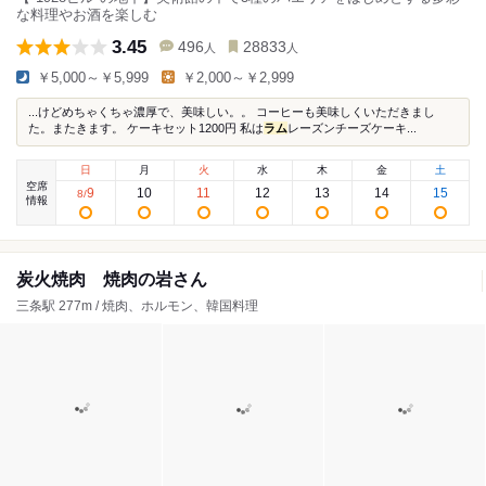
な料理やお酒を楽しむ
3.45
496
28833
人
人
￥5,000～￥5,999
￥2,000～￥2,999
...けどめちゃくちゃ濃厚で、美味しい。。 コーヒーも美味しくいただきまし
た。またきます。 ケーキセット1200円 私は
ラム
レーズンチーズケーキ...
日
月
火
水
木
金
土
空席
9
10
11
12
13
14
15
8
/
情報
炭火焼肉 焼肉の岩さん
三条駅 277m / 焼肉、ホルモン、韓国料理