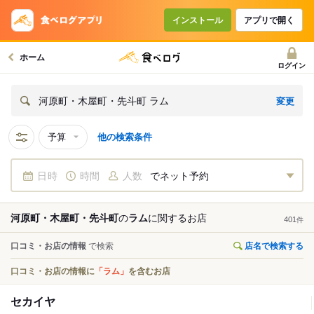
インストール
アプリで開く
ホーム
ログイン
変更
河原町・木屋町・先斗町 ラム
予算
他の検索条件
日時
時間
人数
でネット予約
河原町・木屋町・先斗町
の
ラム
に関する
お店
401
件
口コミ・お店の情報
で検索
店名で検索する
口コミ・お店の情報に
「ラム」
を含むお店
セカイヤ