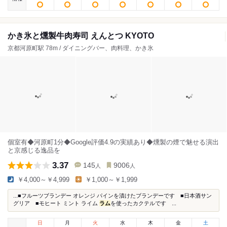
かき氷と燻製牛肉寿司 えんとつ KYOTO
京都河原町駅 78m / ダイニングバー、肉料理、かき氷
個室有◆河原町1分◆Google評価4.9の実績あり◆燻製の煙で魅せる演出
と京感じる逸品を
3.37
145
9006
人
人
￥4,000～￥4,999
￥1,000～￥1,999
...■フルーツブランデー オレンジ パインを漬けたブランデーです ■日本酒サン
グリア ■モヒート ミント ライム
ラム
を使ったカクテルです ...
日
月
火
水
木
金
土