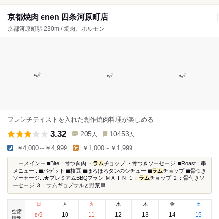
京都焼肉 enen 四条河原町店
京都河原町駅 230m / 焼肉、ホルモン
フレンチテイストを入れた創作焼肉料理が楽しめる
3.32
205
10453
人
人
￥4,000～￥4,999
￥1,000～￥1,999
...⁡ ーメインー ■Bite：骨つき肉 ・
ラム
チョップ ⁡・骨つきソーセージ ⁡ ■Roast：串
メニュー...⁡◼︎バゲット ⁡◼︎枝豆 ⁡◼︎ほろほろタンのシチュー ◼︎
ラム
チョップ ⁡◼︎骨つき
ソーセージ...★プレミアムBBQプラン ＭＡＩＮ １：
ラム
チョップ ２：骨付きソ
ーセージ ３：サムギョプサルと野菜串...
日
月
火
水
木
金
土
空席
9
10
11
12
13
14
15
8
/
情報