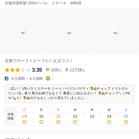
京都河原町駅 359m / バル、ステーキ、肉料理
京都でローストビーフといえばココ！
3.35
159
12728
人
人
￥3,000～￥3,999
-
...広い！ USハラミステーキ ミートソーススパゲティ
ラム
チョップ トマトのト
リッパを...炙り系のお肉でもなくて 素直にごめんなさい！
ラム
チョップ＼＼\\٩(
'ω' )و //／
ラム
のクセもしっかり消えていましたし...
日
月
火
水
木
金
土
空席
9
10
11
12
13
14
15
8
/
情報