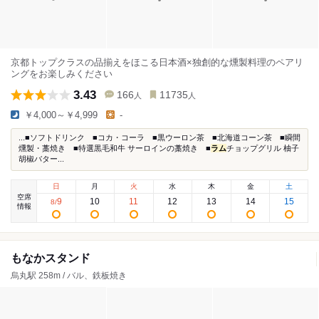
京都トップクラスの品揃えをほこる日本酒×独創的な燻製料理のペアリ
ングをお楽しみください
3.43
166
11735
人
人
￥4,000～￥4,999
-
...■ソフトドリンク ■コカ・コーラ ■黒ウーロン茶 ■北海道コーン茶 ■瞬間
燻製・藁焼き ■特選黒毛和牛 サーロインの藁焼き ■
ラム
チョップグリル 柚子
胡椒バター...
日
月
火
水
木
金
土
空席
9
10
11
12
13
14
15
8
/
情報
もなかスタンド
烏丸駅 258m / バル、鉄板焼き