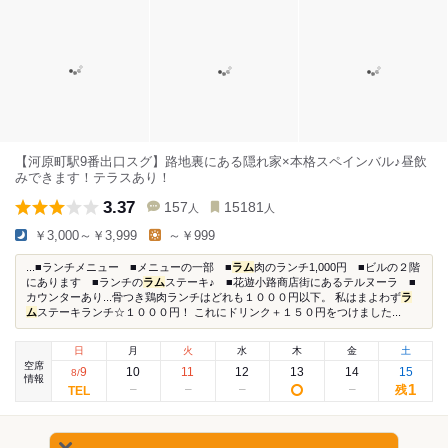
【河原町駅9番出口スグ】路地裏にある隠れ家×本格スペインバル♪昼飲
みできます！テラスあり！
3.37
157
15181
人
人
￥3,000～￥3,999
～￥999
...■ランチメニュー ■メニューの一部 ■
ラム
肉のランチ1,000円 ■ビルの２階
にあります ■ランチの
ラム
ステーキ♪ ■花遊小路商店街にあるテルヌーラ ■
カウンターあり...骨つき鶏肉ランチはどれも１０００円以下。 私はまよわず
ラ
ム
ステーキランチ☆１０００円！ これにドリンク＋１５０円をつけました...
日
月
火
水
木
金
土
空席
9
10
11
12
13
14
15
8
/
情報
1
残