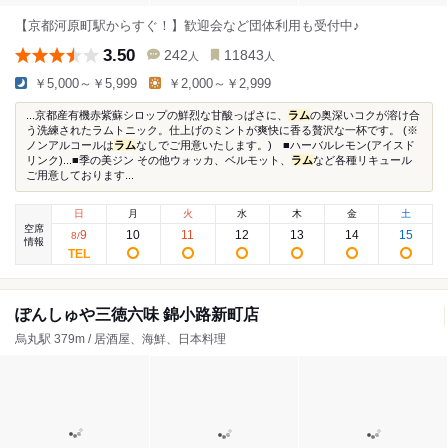
【京都河原町駅からすぐ！】歓迎会など団体利用も受付中♪
3.50
242
11843
人
人
￥5,000～￥5,999
￥2,000～￥2,999
...京都産有機赤紫蘇シロップの鮮烈な甘酸っぱさに、
ラム
の奥深いコクが溶け合
う洗練されたラムトニック。仕上げのミントが爽快に香る贅沢な一杯です。 (※
ノンアルコールは
ラム
なしでご用意いたします。) ■ハーバルレモン(アイスド
リンク)...■季の美ジン その他ウォッカ、ベルモット、
ラム
など各種リキュール
ご用意しております...
日
月
火
水
木
金
土
空席
9
10
11
12
13
14
15
8
/
情報
ぽんしゅや三徳六味 錦小路新町店
烏丸駅 379m / 居酒屋、海鮮、日本料理