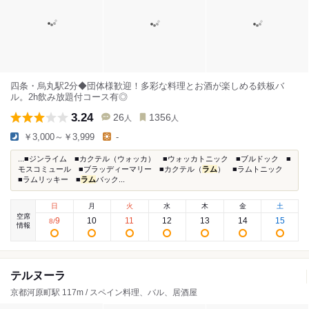
四条・烏丸駅2分◆団体様歓迎！多彩な料理とお酒が楽しめる鉄板バ
ル。2h飲み放題付コース有◎
3.24
26
1356
人
人
￥3,000～￥3,999
-
...■ジンライム ■カクテル（ウォッカ） ■ウォッカトニック ■ブルドック ■
モスコミュール ■ブラッディーマリー ■カクテル（
ラム
） ■ラムトニック
■ラムリッキー ■
ラム
バック...
日
月
火
水
木
金
土
空席
9
10
11
12
13
14
15
8
/
情報
テルヌーラ
京都河原町駅 117m / スペイン料理、バル、居酒屋