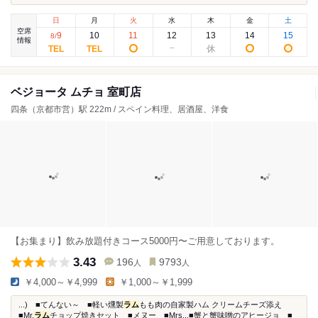
日
月
火
水
木
金
土
空席
9
10
11
12
13
14
15
8
/
情報
ベジョータ ムチョ 室町店
四条（京都市営）駅 222m / スペイン料理、居酒屋、洋食
【お集まり】飲み放題付きコース5000円〜ご用意しております。
3.43
196
9793
人
人
￥4,000～￥4,999
￥1,000～￥1,999
...) ■てんない～ ■軽い燻製
ラム
もも肉の自家製ハム クリームチーズ添え
■Mr.
ラム
チョップ焼きセット ■メヌー ■Mrs...■蟹と蟹味噌のアヒージョ ■