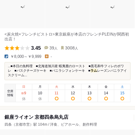
<炭火焼×フレンチビストロ>東京銀座が本店のフレンチPLEINが関西初
出店！
3.45
39
3008
人
人
￥8,000～￥9,999
-
...■本日の魚料理 ■北海道旭川産 蝦夷鹿のロースト ■黒毛和牛フィレのポワ
レ ■バスクチーズケーキ ■バニラシフォンケーキ ■
ラム
レーズンバニラアイ
スクリーム...
日
月
火
水
木
金
土
空席
9
10
11
12
13
14
15
8
/
情報
銀座ライオン 京都四条烏丸店
四条（京都市営）駅 104m / 洋食、ビアホール、創作料理