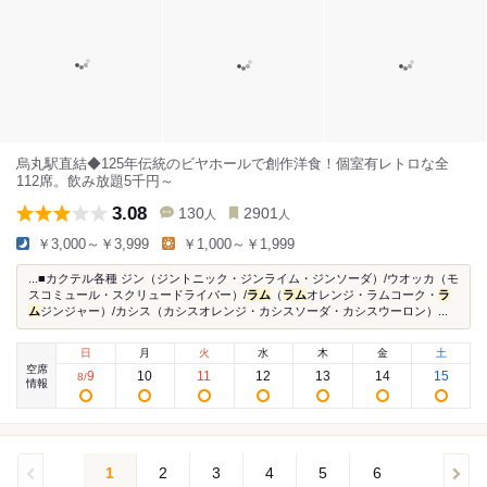
烏丸駅直結◆125年伝統のビヤホールで創作洋食！個室有レトロな全
112席。飲み放題5千円～
3.08
130
2901
人
人
￥3,000～￥3,999
￥1,000～￥1,999
...■カクテル各種 ジン（ジントニック・ジンライム・ジンソーダ）/ウオッカ（モ
スコミュール・スクリュードライバー）/
ラム
（
ラム
オレンジ・ラムコーク・
ラ
ム
ジンジャー）/カシス（カシスオレンジ・カシスソーダ・カシスウーロン）...
日
月
火
水
木
金
土
空席
9
10
11
12
13
14
15
8
/
情報
1
2
3
4
5
6