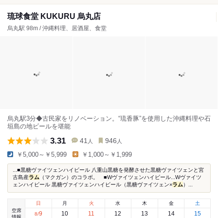
琉球食堂 KUKURU 烏丸店
烏丸駅 98m / 沖縄料理、居酒屋、食堂
烏丸駅3分◆古民家をリノベーション。“琉香豚”を使用した沖縄料理や石
垣島の地ビールを堪能
3.31
41
946
人
人
￥5,000～￥5,999
￥1,000～￥1,999
...■黒糖ヴァイツェンハイビール 八重山黒糖を発酵させた黒糖ヴァイツェンと宮
古島産
ラム
（マクガン）のコラボ。 ■Wヴァイツェンハイビール...Wヴァイツ
ェンハイビール 黒糖ヴァイツェンハイビール（黒糖ヴァイツェン×
ラム
）...
日
月
火
水
木
金
土
空席
9
10
11
12
13
14
15
8
/
情報