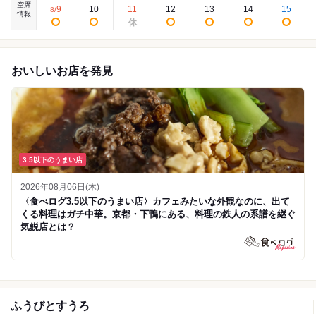
空席
9
10
11
12
13
14
15
8
/
情報
おいしいお店を発見
3.5以下のうまい店
2026年08月06日(木)
〈食べログ3.5以下のうまい店〉カフェみたいな外観なのに、出て
くる料理はガチ中華。京都・下鴨にある、料理の鉄人の系譜を継ぐ
気鋭店とは？
ふうびとすうろ