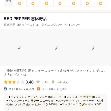
情報
RED PEPPER 恵比寿店
恵比寿駅 164m / ビストロ、ダイニングバー、ワインバー
【恵比寿駅5分】夏メニュースタート！名物ラザニアとワインを楽しむ
大人のビストロ
3.48
864
52484
人
人
￥4,000～￥4,999
￥1,000～￥1,999
...■パンタッチェ グラタン フンギ ポルチーニ ■フッジローニ
ラグー
ポッロ
■アッスンティーネ
ラグー
コニーリョ ■スパゲティ アマトリチャーナ ■水牛
のモッツァレラ 生ハムとルッコラ 2400円 ■フッジローニ
ラグー
ポッロ 600
円...