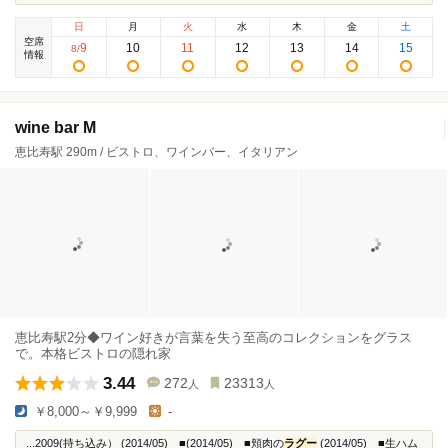
日
月
火
水
木
金
土
空席
9
10
11
12
13
14
15
8
/
情報
wine bar M
恵比寿駅 290m / ビストロ、ワインバー、イタリアン
恵比寿駅2分◆ワイン好きが言葉を失う至高のコレクションをグラス
で。本格ビストロの隠れ家
3.44
272
23313
人
人
￥8,000～￥9,999
-
...2009(持ち込み） (2014/05) ■(2014/05) ■頬肉の
ラグー
(2014/05) ■生ハム