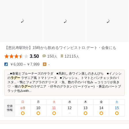
【恵比寿駅8分】15時から飲めるワインビストロ.デート・会食にも
3.50
150
12115
人
人
￥6,000～￥7,999
-
...■春菊とブルーチーズのサラダ ■馬刺し 赤ワイン蒸しのきんぴら ■イノシシ
の
ラグー
ラザニア風 トマトソース ■フレッシュ、トマトとパンチェッタのパ
スタ...・鴨とフォアグラのテリーヌ ・魚、数の子のパイ包み →コリコリが良き
♡ ・猪の
ラグー
のラザニア ・仔牛のグラタン (リードヴォー) ・豚足のパートブ
ラック包みwith...
日
月
火
水
木
金
土
空席
9
10
11
12
13
14
15
8
/
情報