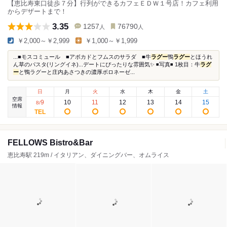
【恵比寿東口徒歩７分】行列ができるカフェＥＤＷ１号店！カフェ利用
からデザートまで！
3.35
1257
76790
人
人
￥2,000～￥2,999
￥1,000～￥1,999
...■モスコミュール ■アボカドとフムスのサラダ ■牛
ラグー
鴨
ラグー
とほうれ
ん草のパスタ(リングイネ)...デートにぴったりな雰囲気✨ ◾️写真◾️ 1枚目：牛
ラグ
ー
と鴨ラグーと庄内あさつきの濃厚ボロネーゼ...
日
月
火
水
木
金
土
空席
9
10
11
12
13
14
15
8
/
情報
FELLOWS Bistro&Bar
恵比寿駅 219m / イタリアン、ダイニングバー、オムライス