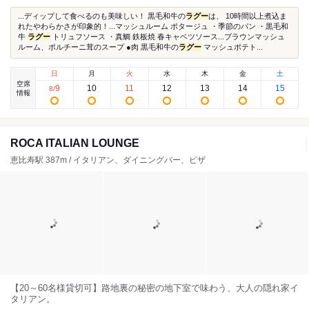
...ディップして食べるのも美味しい！ 黒毛和牛の
ラグー
は、 10時間以上煮込ま
れたやわらかさが印象的！...マッシュルーム ポタージュ ・季節のパン ・黒毛和
牛
ラグー
トリュフソース ・真鯛 鉄板焼 春キャベツソース...ブラウンマッシュ
ルーム、ポルチーニ茸のスープ ●肉 黒毛和牛の
ラグー
マッシュポテト...
日
月
火
水
木
金
土
空席
9
10
11
12
13
14
15
8
/
情報
ROCA ITALIAN LOUNGE
恵比寿駅 387m / イタリアン、ダイニングバー、ピザ
【20～60名様貸切可】路地裏の秘密の地下室で味わう、大人の隠れ家イ
タリアン。