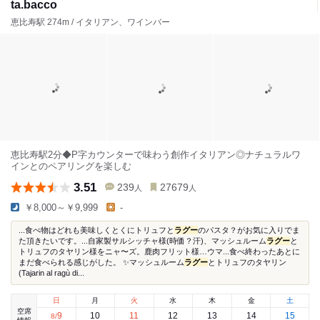
ta.bacco
恵比寿駅 274m / イタリアン、ワインバー
恵比寿駅2分◆P字カウンターで味わう創作イタリアン◎ナチュラルワ
インとのペアリングを楽しむ
3.51
239
27679
人
人
￥8,000～￥9,999
-
...食べ物はどれも美味しくとくにトリュフと
ラグー
のパスタ？がお気に入りでま
た頂きたいです。...自家製サルシッチャ様(時価？汗)、マッシュルーム
ラグー
と
トリュフのタヤリン様をニャ〜ズ。鹿肉フリット様…ウマ...食べ終わったあとに
まだ食べられる感じがした。 ✨マッシュルーム
ラグー
とトリュフのタヤリン
(Tajarin al ragù di...
日
月
火
水
木
金
土
空席
9
10
11
12
13
14
15
8
/