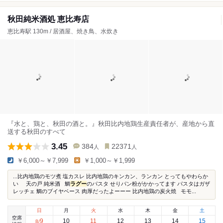
秋田純米酒処 恵比寿店
恵比寿駅 130m / 居酒屋、焼き鳥、水炊き
『水と、鶏と、秋田の酒と。』秋田比内地鶏生産責任者が、産地から直
送する秋田のすべて
3.45
384
22371
人
人
￥6,000～￥7,999
￥1,000～￥1,999
...比内地鶏のモツ煮 塩カスレ 比内地鶏のキンカン、ランカン とってもやわらか
い 天の戸 純米酒 鯛
ラグー
のパスタ せりパン粉がかかってます パスタはガザ
レッチェ 鯛のブイヤベース 肉厚だったよーーー 比内地鶏の炭火焼 モモ...
日
月
火
水
木
金
土
空席
9
10
11
12
13
14
15
8
/