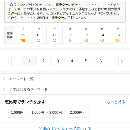
...白ワインと相性バッチリです。 鴨
ラグー
のピチ・・・・・・・・・・ピチと
はトスカーナの手打ち名物パスタ。 シエナの味に匹敵するほど旨い!!! 鴨の濃厚
ラグー
に太麺が合います。 セコンドピアット...カラスミたっぷりのパスタとよ
く合うこと・・・！ 2種目は、猪
ラグー
の手打ちパスタ...
日
月
火
水
木
金
土
空席
9
10
11
12
13
14
15
8
/
情報
1
2
3
4
5
6
キーワード一覧
ラではじまるキーワード
恵比寿でランチを探す
もっと見る
～1,000円
1,000円 ～ 2,000円
2,000円～
関連のリンクをすべて表示する