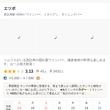
エツボ
恵比寿駅 428m / ワインバー、イタリアン、ダイニングバー
ソムリエがいる恵比寿の隠れ家ワインバー。鎌倉食材の料理も楽しめま
す。お一人様大歓迎！
3.13
45
3432
人
人
￥6,000～￥7,999
-
...季節限定 サンマの季節に登場する、骨まで柔らかく調理したサンマと相性の
いいきのこを一緒にお召し上がり下さい。 ■魚介ミンチの
ラグー
・トマトソー
ス 4種類の魚介をみじん切りにして煮込んだ「魚介のボロネーゼ」...
日
月
火
水
木
金
土
空席
9
10
11
12
13
14
15
8
/
情報