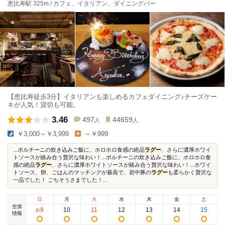
恵比寿駅 325m / カフェ、イタリアン、ダイニングバー
【恵比寿徒歩3分】イタリアンも楽しめるカフェダイニング♪チーズケー
キが人気！貸切も可能。
3.46
497
44659
人
人
￥3,000～￥3,999
～￥999
...ポルチーニの炊き込みご飯に、ホロホロ食感の絶品
ラグー
、さらに濃厚ホワイ
トソースが絡み合う贅沢な味わい！...ポルチーニの炊き込みご飯に、ホロホロ食
感の絶品
ラグー
、さらに濃厚ホワイトソースが絡み合う贅沢な味わい！...ホワイ
トソース、卵、ごはんのマッチングが最高で、岩中豚の
ラグー
も柔らかく贅沢な
一品でした！ ごちそうさまでした！...
日
月
火
水
木
金
土
空席
9
10
11
12
13
14
15
8
/
情報