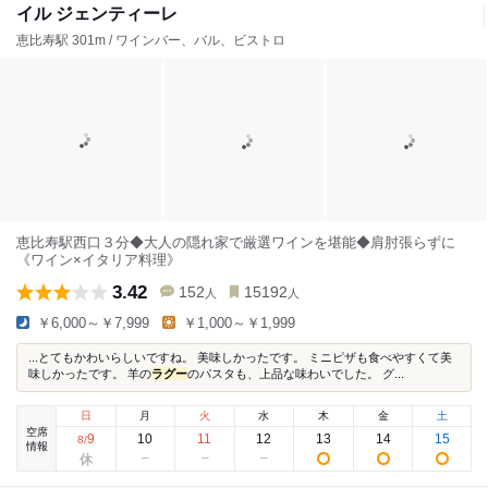
イル ジェンティーレ
恵比寿駅 301m / ワインバー、バル、ビストロ
恵比寿駅西口３分◆大人の隠れ家で厳選ワインを堪能◆肩肘張らずに
《ワイン×イタリア料理》
3.42
152
15192
人
人
￥6,000～￥7,999
￥1,000～￥1,999
...とてもかわいらしいですね。 美味しかったです。 ミニピザも食べやすくて美
味しかったです。 羊の
ラグー
のパスタも、上品な味わいでした。 グ...
日
月
火
水
木
金
土
空席
9
10
11
12
13
14
15
8
/
情報