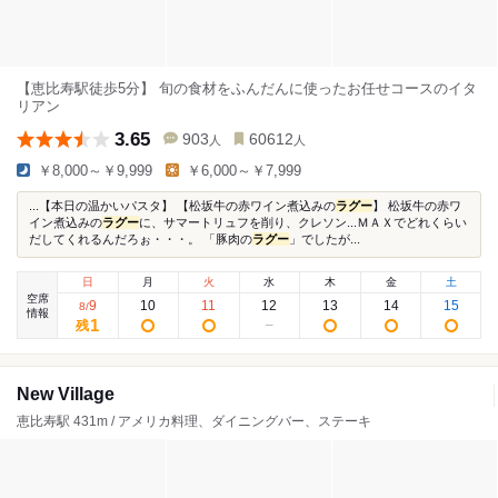
【恵比寿駅徒歩5分】 旬の食材をふんだんに使ったお任せコースのイタ
リアン
3.65
903
60612
人
人
￥8,000～￥9,999
￥6,000～￥7,999
...【本日の温かいパスタ】 【松坂牛の赤ワイン煮込みの
ラグー
】 松坂牛の赤ワ
イン煮込みの
ラグー
に、サマートリュフを削り、クレソン...ＭＡＸでどれくらい
だしてくれるんだろぉ・・・。 「豚肉の
ラグー
」でしたが...
日
月
火
水
木
金
土
空席
9
10
11
12
13
14
15
8
/
情報
1
残
New Village
恵比寿駅 431m / アメリカ料理、ダイニングバー、ステーキ