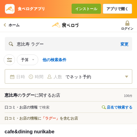
インストール
アプリで開く
ホーム
ログイン
変更
恵比寿 ラグー
予算
他の検索条件
日時
時間
人数
でネット予約
恵比寿
の
ラグー
に関する
お店
106
件
口コミ・お店の情報
で検索
店名で検索する
口コミ・お店の情報に
「ラグー」
を含むお店
cafe&dining nurikabe