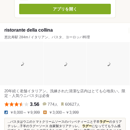
アプリを開く
ristorante della collina
恵比寿駅 284m / イタリアン、パスタ、ヨーロッパ料理
20年続く老舗イタリアン。洗練された清潔な店内はとても心地良い。限
定・人気ウニパスタは必食
3.56
774
60627
人
人
￥8,000～￥9,999
￥3,000～￥3,999
...パスタはウニのトマトクリームソースのバッベティーニと子羊
ラグー
のタリア
テッレ...子羊のラグーソース 自家製タリアテッレ。
ラグー
になっててもラム感