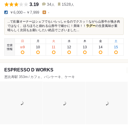
3.19
34
1528
人
人
￥6,000～￥7,999
-
...て佐藤オーナーはシェフでもいらっしゃるのでクスッ！ながら山形牛が挽き肉
ではなく、ほろほろと崩れる山形牛で確かに！美味！！
ラグー
の生姜風味が素
晴らしく次回もお願いしたい絶品でございました...
日
月
火
水
木
金
土
空席
9
10
11
12
13
14
15
8
/
情報
ESPRESSO D WORKS
恵比寿駅 353m / カフェ、パンケーキ、ケーキ