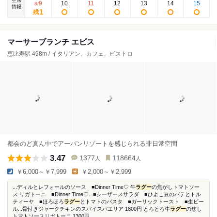
空席
9
10
11
12
13
14
15
8
/
情報
1
残
マーサーブランチ エビス
恵比寿駅 498m / イタリアン、カフェ、ビストロ
都会のど真ん中でアーバンリゾートを感じられる非日常空間
3.47
1377
118664
人
人
￥6,000～￥7,999
￥2,000～￥2,999
...ディルとレフォールのソース ■Dinner Time♡ 牛
ラグー
の焦がしトマトソー
ス リガトーニ ■Dinner Time♡...■シーザースサラダ ■ひよこ豆のパテとトル
ティーヤ ■ほろほろ
ラグー
とトマトのパスタ ■ガーリックトースト ■生ビー
ル...骨付きジャークチキンのスパイスパエリア 1800円 とろとろ牛
ラグー
の焦し
トマトソースリガトーニ 1300円...