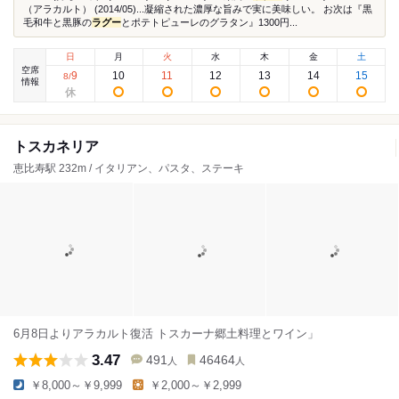
（アラカルト） (2014/05)...凝縮された濃厚な旨みで実に美味しい。 お次は『黒
毛和牛と黒豚の
ラグー
とポテトピューレのグラタン』1300円...
日
月
火
水
木
金
土
空席
9
10
11
12
13
14
15
8
/
情報
トスカネリア
恵比寿駅 232m / イタリアン、パスタ、ステーキ
6月8日よりアラカルト復活 トスカーナ郷土料理とワイン」
3.47
491
46464
人
人
￥8,000～￥9,999
￥2,000～￥2,999