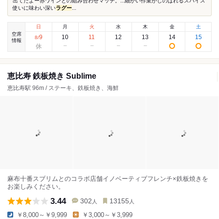
出てたよー赤ワインとの組み合わせマッチ。...細かい作業がしのばれるスパイス
使いに味わい深い
ラグー
...
日
月
火
水
木
金
土
空席
9
10
11
12
13
14
15
8
/
情報
恵比寿 鉄板焼き Sublime
恵比寿駅 96m / ステーキ、鉄板焼き、海鮮
麻布十番スブリムとのコラボ店舗イノベーティブフレンチ×鉄板焼きを
お楽しみください。
3.44
302
13155
人
人
￥8,000～￥9,999
￥3,000～￥3,999