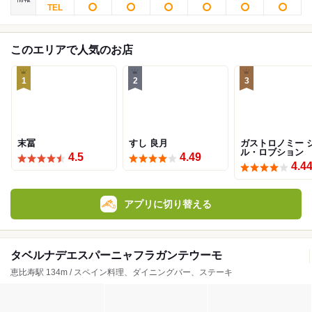
このエリアで人気のお店
1
2
3
末冨
すし 良月
ガストロノミー 
ル・ロブション
4.5
4.49
4.4
アプリに切り替える
タベルナデエスパーニャフラガンテウーモ
恵比寿駅 134m / スペイン料理、ダイニングバー、ステーキ