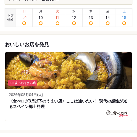
日
月
火
水
木
金
土
空席
9
10
11
12
13
14
15
8
/
情報
おいしいお店を発見
3.5以下のうまい店
2026年08月04日(火)
〈食べログ3.5以下のうまい店〉ここは通いたい！ 現代の感性が光
るスペイン郷土料理