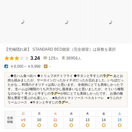
【究極隠れ家】 STANDARD BED個室（完全個室）は座敷を選択
3.24
129
38956
人
人
￥8,000～￥9,999
-
...◆生ハム食べ比べ ◆トリュフポテトフライ ◆牛タンと牛すじの
ラグー
あとお
肉も頼みましたが、サーロインだったかイチボだったか忘れました...いちぼだっ
たかな.... 料理のクオリティは高いと思います。 全体的にとても美味しかったで
す。 生ハムは2種類のうち片方が少し脂身多いなと思いましたが、そういう種類
なのかな？ 牛タンと牛すじの
ラグー
が特にとても美味しかったです。 お酒の種
類も豊富で選ぶのも楽しい。...■魚介のトマトソース ペスカトーレ ■ウニのク
リームソース ■牛タンと牛すじの
ラグー
...
日
月
火
水
木
金
土
空席
9
10
11
12
13
14
15
8
/
情報