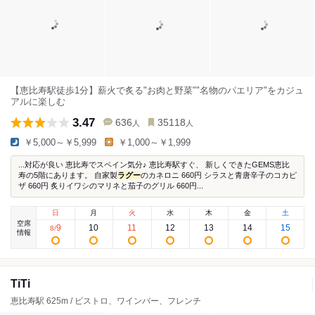
【恵比寿駅徒歩1分】薪火で炙る"お肉と野菜""名物のパエリア"をカジュ
アルに楽しむ
3.47
636
35118
人
人
￥5,000～￥5,999
￥1,000～￥1,999
...対応が良い 恵比寿でスペイン気分♪ 恵比寿駅すぐ、 新しくできたGEMS恵比
寿の5階にあります。 自家製
ラグー
のカネロニ 660円 シラスと青唐辛子のコカピ
ザ 660円 炙りイワシのマリネと茄子のグリル 660円...
日
月
火
水
木
金
土
空席
9
10
11
12
13
14
15
8
/
情報
TiTi
恵比寿駅 625m / ビストロ、ワインバー、フレンチ