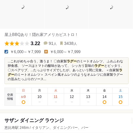
屋上BBQあり！隠れ家アメリカビストロ！
3.22
91
3438
人
人
￥6,000～￥7,999
￥6,000～￥7,999
...これがめちゃ合う、激うま！ 〇自家製
ラグー
のミートオムレツ、 ふわふわな
卵食感、 ソースはトマトの酸味があって、 シッカリ旨味の
ラグー
とピッタリ、
〇スペアリブ、...たっぷりサイズでしたが、あっという間に完食。 ＜自家製
ラ
グー
のミートオムレツ＞ スペイン風オムレツのようなオムレツに自家製ラグー
の旨みたっぷりのソース...
日
月
火
水
木
金
土
空席
9
10
11
12
13
14
15
8
/
情報
サザン ダイニング ラウンジ
恵比寿駅 246m / イタリアン、ダイニングバー、バー