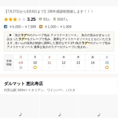
【7月27日から8月8日まで】2周年感謝祭開催します！！！
3.25
93
3587
人
人
￥6,000～￥7,999
￥1,000～￥1,999
...▶「魚介
ラグー
のクレープ包み アメリケーヌソース」 魚介の旨みがぎゅっと
詰まった
ラグー
をクレープで包み、濃厚なアメリケーヌソースとともにいただき
ます...生ハムの塩気が絶妙に調和した贅沢なサラダ❗️ ▪️魚介
ラグー
のクレープ包み
アメリケーヌソース 濃厚な魚介のラグーがクレープに包まれ...
日
月
火
水
木
金
土
空席
9
10
11
12
13
14
15
8
/
情報
ダルマット 恵比寿店
代官山駅 389m / イタリアン、ワインバー、パスタ