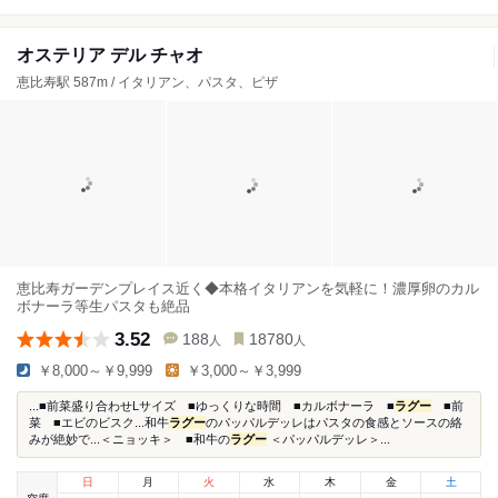
オステリア デル チャオ
恵比寿駅 587m / イタリアン、パスタ、ピザ
恵比寿ガーデンプレイス近く◆本格イタリアンを気軽に！濃厚卵のカル
ボナーラ等生パスタも絶品
3.52
188
18780
人
人
￥8,000～￥9,999
￥3,000～￥3,999
...■前菜盛り合わせLサイズ ■ゆっくりな時間 ■カルボナーラ ■
ラグー
■前
菜 ■エビのビスク...和牛
ラグー
のパッパルデッレはパスタの食感とソースの絡
みが絶妙で...＜ニョッキ＞ ■和牛の
ラグー
＜パッパルデッレ＞...
日
月
火
水
木
金
土