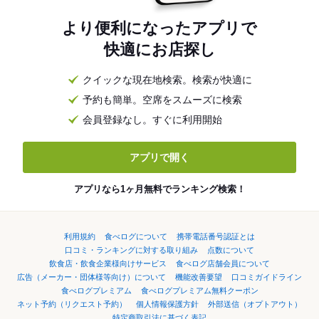
より便利になったアプリで
快適にお店探し
クイックな現在地検索。検索が快適に
予約も簡単。空席をスムーズに検索
会員登録なし。すぐに利用開始
アプリで開く
アプリなら1ヶ月無料でランキング検索！
利用規約
食べログについて
携帯電話番号認証とは
口コミ・ランキングに対する取り組み
点数について
飲食店・飲食企業様向けサービス
食べログ店舗会員について
広告（メーカー・団体様等向け）について
機能改善要望
口コミガイドライン
食べログプレミアム
食べログプレミアム無料クーポン
ネット予約（リクエスト予約）
個人情報保護方針
外部送信（オプトアウト）
特定商取引法に基づく表記