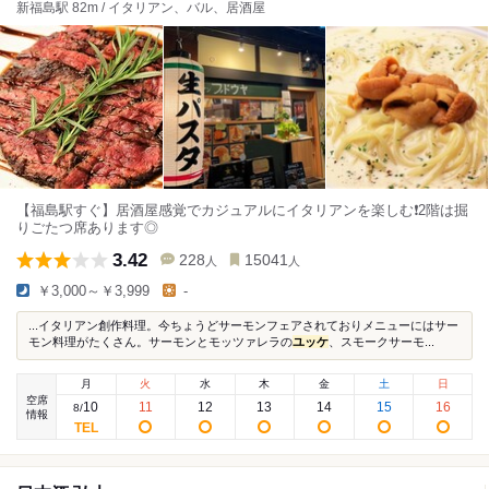
新福島駅 82m / イタリアン、バル、居酒屋
【福島駅すぐ】居酒屋感覚でカジュアルにイタリアンを楽しむ❗️2階は掘
りごたつ席あります◎
3.42
228
15041
人
人
￥3,000～￥3,999
-
...イタリアン創作料理。今ちょうどサーモンフェアされておりメニューにはサー
モン料理がたくさん。サーモンとモッツァレラの
ユッケ
、スモークサーモ...
月
火
水
木
金
土
日
空席
10
11
12
13
14
15
16
8
/
情報