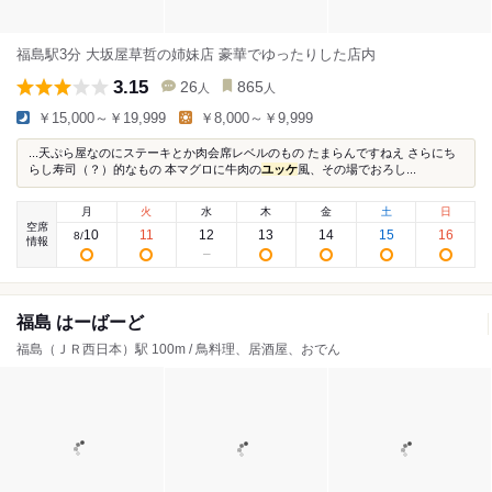
福島駅3分 大坂屋草哲の姉妹店 豪華でゆったりした店内
3.15
26
865
人
人
￥15,000～￥19,999
￥8,000～￥9,999
...天ぷら屋なのにステーキとか肉会席レベルのもの たまらんですねえ さらにち
らし寿司（？）的なもの 本マグロに牛肉の
ユッケ
風、その場でおろし...
月
火
水
木
金
土
日
空席
10
11
12
13
14
15
16
8
/
情報
福島 はーばーど
福島（ＪＲ西日本）駅 100m / 鳥料理、居酒屋、おでん