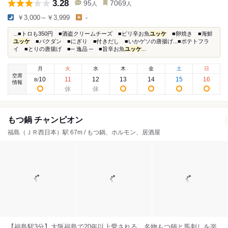
3.28
95
7069
人
人
￥3,000～￥3,999
-
...■トロも350円 ■酒盗クリームチーズ ■ピリ辛お魚
ユッケ
■卵焼き ■海鮮
ユッケ
■バクダン ■にぎり ■付きだし ■いかゲソの唐揚げ...■ポテトフラ
イ ■とりの唐揚げ ■─ 逸品 ─ ■旨辛お魚
ユッケ
...
月
火
水
木
金
土
日
空席
10
11
12
13
14
15
16
8
/
情報
もつ鍋 チャンピオン
福島（ＪＲ西日本）駅 67m / もつ鍋、ホルモン、居酒屋
【福島駅3分】大阪福島で20年以上愛される、名物もつ鍋と馬刺しを楽