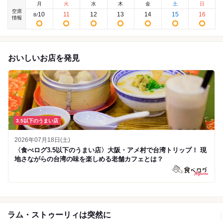
月
火
水
木
金
土
日
空席
10
11
12
13
14
15
16
8
/
情報
おいしいお店を発見
3.5以下のうまい店
2026年07月18日(土)
〈食べログ3.5以下のうまい店〉大阪・アメ村で台湾トリップ！ 現
地さながらの台湾の味を楽しめる老舗カフェとは？
ラム・ストゥーリィは突然に