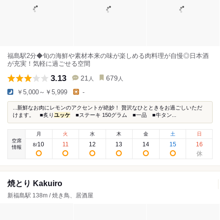
福島駅2分◆旬の海鮮や素材本来の味が楽しめる肉料理が自慢◎日本酒
が充実！気軽に過ごせる空間
3.13
21
679
人
人
￥5,000～￥5,999
-
...新鮮なお肉にレモンのアクセントが絶妙！ 贅沢なひとときをお過ごしいただ
けます。 ■炙り
ユッケ
■ステーキ 150グラム ■一品 ■牛タン...
月
火
水
木
金
土
日
空席
10
11
12
13
14
15
16
8
/
情報
焼とり Kakuiro
新福島駅 138m / 焼き鳥、居酒屋