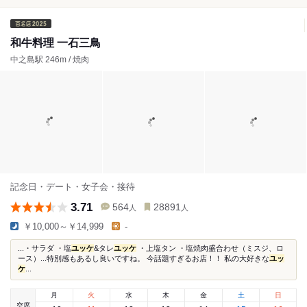
和牛料理 一石三鳥
中之島駅 246m / 焼肉
記念日・デート・女子会・接待
3.71
564
28891
人
人
￥10,000～￥14,999
-
...・サラダ ・塩
ユッケ
&タレ
ユッケ
・上塩タン ・塩焼肉盛合わせ（ミスジ、ロ
ース）...特別感もあるし良いですね。 今話題すぎるお店！！ 私の大好きな
ユッ
ケ
...
月
火
水
木
金
土
日
空席