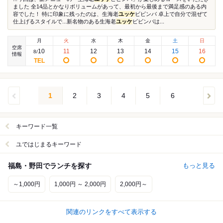
ました 全14品とかなりボリュームがあって、最初から最後まで満足感のある内
容でした！ 特に印象に残ったのは、生海老
ユッケ
ビビンバ 卓上で自分で混ぜて
仕上げるスタイルで...新名物のある生海老
ユッケ
ビビンバは...
月
火
水
木
金
土
日
空席
10
11
12
13
14
15
16
8
/
情報
1
2
3
4
5
6
キーワード一覧
ユではじまるキーワード
福島・野田でランチを探す
もっと見る
～1,000円
1,000円 ～ 2,000円
2,000円～
関連のリンクをすべて表示する