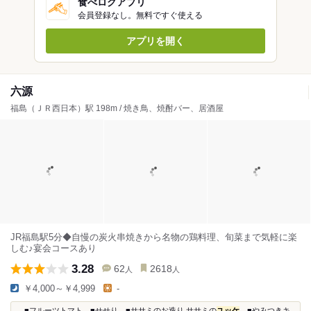
食べログアプリ
会員登録なし。無料ですぐ使える
アプリを開く
六源
福島（ＪＲ西日本）駅 198m / 焼き鳥、焼酎バー、居酒屋
JR福島駅5分◆自慢の炭火串焼きから名物の鶏料理、旬菜まで気軽に楽
しむ♪宴会コースあり
3.28
62
2618
人
人
￥4,000～￥4,999
-
...■フルーツトマト ■せせり ■ササミのお造り ササミの
ユッケ
■やみつきキ