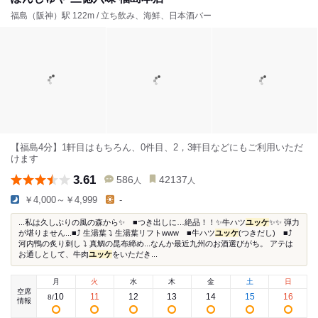
福島（阪神）駅 122m / 立ち飲み、海鮮、日本酒バー
【福島4分】1軒目はもちろん、0件目、2，3軒目などにもご利用いただ
けます
3.61
586
42137
人
人
￥4,000～￥4,999
-
...私は久しぶりの風の森から✨ ■つき出しに…絶品！！✨牛ハツ
ユッケ
✨✨ 弾力
が堪りません...■⤴︎ 生湯葉 ⤵ 生湯葉リフト‪‪‪w‪w‪w ■牛ハツ
ユッケ
(つきだし) ■⤴︎
河内鴨の炙り刺し ⤵ 真鯛の昆布締め...なんか最近九州のお酒選びがち。 アテは
お通しとして、牛肉
ユッケ
をいただき...
月
火
水
木
金
土
日
空席
10
11
12
13
14
15
16
8
/
情報