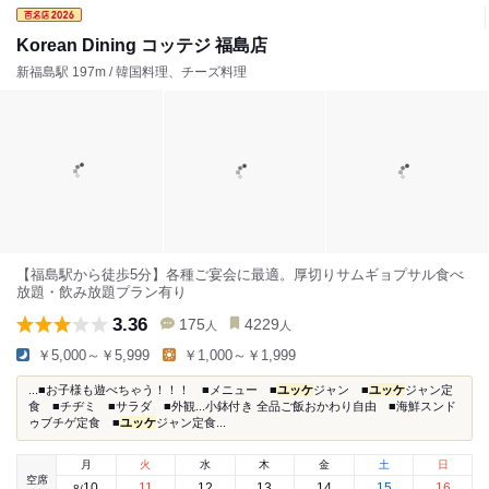
Korean Dining コッテジ 福島店
新福島駅 197m / 韓国料理、チーズ料理
【福島駅から徒歩5分】各種ご宴会に最適。厚切りサムギョプサル食べ
放題・飲み放題プラン有り
3.36
175
4229
人
人
￥5,000～￥5,999
￥1,000～￥1,999
...■お子様も遊べちゃう！！！ ■メニュー ■
ユッケ
ジャン ■
ユッケ
ジャン定
食 ■チヂミ ■サラダ ■外観...小鉢付き 全品ご飯おかわり自由 ■海鮮スンド
ゥブチゲ定食 ■
ユッケ
ジャン定食...
月
火
水
木
金
土
日
空席
10
11
12
13
14
15
16
8
/