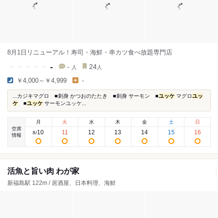
8月1日リニューアル！寿司・海鮮・串カツ食べ放題専門店
-
-
24
人
人
￥4,000～￥4,999
-
...カジキマグロ ■刺身 かつおのたたき ■刺身 サーモン ■
ユッケ
マグロ
ユッ
ケ
■
ユッケ
サーモンユッケ...
月
火
水
木
金
土
日
空席
10
11
12
13
14
15
16
8
/
情報
活魚と旨い肉 わが家
新福島駅 122m / 居酒屋、日本料理、海鮮