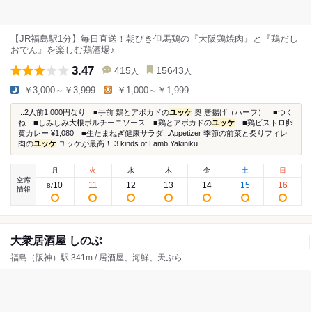
【JR福島駅1分】毎日直送！朝びき但馬鶏の『大阪鶏焼肉』と『鶏だし
おでん』を楽しむ鶏酒場♪
3.47
415
15643
人
人
￥3,000～￥3,999
￥1,000～￥1,999
...2人前1,000円なり ■手前 鶏とアボカドの
ユッケ
奥 唐揚げ（ハーフ） ■つく
ね ■しみしみ大根ポルチーニソース ■鶏とアボカドの
ユッケ
■鶏ビストロ卵
黄カレー ¥1,080 ■生たまねぎ健康サラダ...Appetizer 季節の前菜と炙りフィレ
肉の
ユッケ
ユッケが最高！ 3 kinds of Lamb Yakiniku...
月
火
水
木
金
土
日
空席
10
11
12
13
14
15
16
8
/
情報
大衆居酒屋 しのぶ
福島（阪神）駅 341m / 居酒屋、海鮮、天ぷら