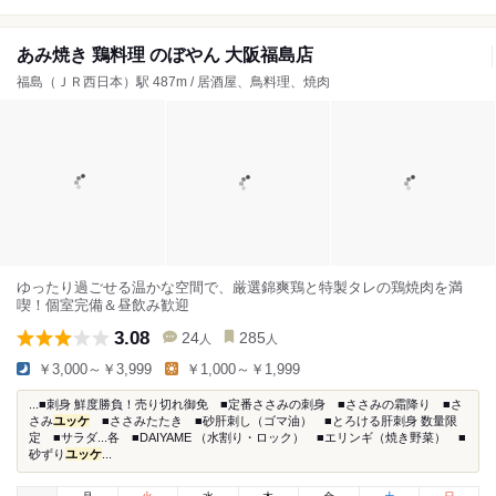
あみ焼き 鶏料理 のぼやん 大阪福島店
福島（ＪＲ西日本）駅 487m / 居酒屋、鳥料理、焼肉
ゆったり過ごせる温かな空間で、厳選錦爽鶏と特製タレの鶏焼肉を満
喫！個室完備＆昼飲み歓迎
3.08
24
285
人
人
￥3,000～￥3,999
￥1,000～￥1,999
...■刺身 鮮度勝負！売り切れ御免 ■定番ささみの刺身 ■ささみの霜降り ■さ
さみ
ユッケ
■ささみたたき ■砂肝刺し（ゴマ油） ■とろける肝刺身 数量限
定 ■サラダ...各 ■DAIYAME （水割り・ロック） ■エリンギ（焼き野菜） ■
砂ずり
ユッケ
...