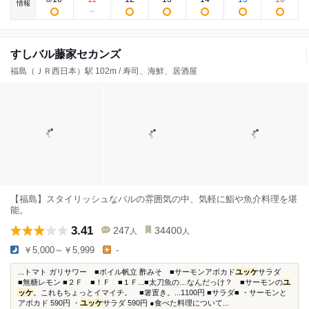
情報
すしバル藤家セカンズ
福島（ＪＲ西日本）駅 102m / 寿司、海鮮、居酒屋
【福島】スタイリッシュなバルの雰囲気の中、気軽に鮨や魚介料理を堪
能。
3.41
247
34400
人
人
￥5,000～￥5,999
-
...トマト ガリサワー ■ボイル帆立 酢みそ ■サーモンアボカド
ユッケ
サラダ
■無糖レモン ■２Ｆ ■！Ｆ ■１Ｆ...■太刀魚の…なんだっけ？ ■サーモンの
ユ
ッケ
。これもちょっとイマイチ。 ■箸置き。...1100円 ■サラダ■ ・サーモンと
アボカド 590円 ・
ユッケ
サラダ 590円 ●食べた料理について...