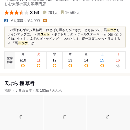
しむ大阪の実力派専門店
3.53
291
16568
人
人
￥4,000～￥4,999
-
...相変わらずの少数精鋭。 けとばし屋さんができたこともあって、馬
ユッケ
も
ラインアップに。 ・馬
ユッケ
・ポテトサラダ ・テールステーキ ・もつ鍋×② つ
くね、牛すじ、ネギねぎトッピング～ つきだしは、寄せ豆腐になっとりまする
☆ 「馬
ユッケ
」は...
月
火
水
木
金
土
日
空席
10
11
12
13
14
15
16
8
/
情報
天ぷら 極 草哲
福島（ＪＲ西日本）駅 183m / 天ぷら