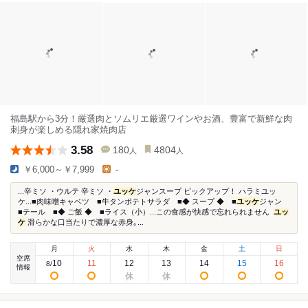
福島駅から3分！厳選肉とソムリエ厳選ワインやお酒、豊富で新鮮な肉
刺身が楽しめる隠れ家焼肉店
3.58
180
4804
人
人
￥6,000～￥7,999
-
...辛ミソ ・ウルテ 辛ミソ ・
ユッケ
ジャンスープ ピックアップ！ ハラミユッ
ケ...■肉味噌キャベツ ■牛タンポテトサラダ ■◆ スープ ◆ ■
ユッケ
ジャン
■テール ■◆ ご飯 ◆ ■ライス（小）...この食感が快感で忘れられません ⁡
ユッ
ケ
滑らかな口当たりで濃厚な赤身｡...
月
火
水
木
金
土
日
空席
10
11
12
13
14
15
16
8
/
情報