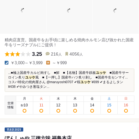
精肉店直営。国産牛をお手頃に楽しめる焼肉ホルモン店び抜かれた国産
牛をリーズナブルにご提供！
3.25
216
4056
人
人
￥3,000～￥3,999
～￥999
...■極上国産牛カルビ肉すし ■鮮 ■【名物】国産牛鉄板
ユッケ
■国産牛サー
ロイン炙り
ユッケ
風 ■【一押し】国産牛ハツ炙り刺し ■国産牛生センマイ...
コスパ特化の焼肉屋さん @maruyoshi0707 ✔︎桜
ユッケ
¥699 ✔︎まるよしタン
¥438 ✔︎やみつき葱塩タン...
月
火
水
木
金
土
日
空席
10
11
12
13
14
15
16
8
/
情報
ぽんしゅや 三徳六味 福島本店