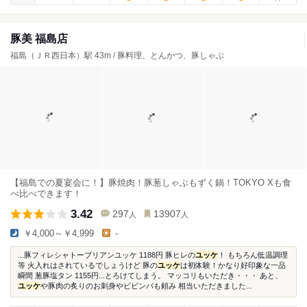
豚美 福島店
福島（ＪＲ西日本）駅 43m / 豚料理、とんかつ、豚しゃぶ
【福島での夏宴会に！】豚焼肉！豚葱しゃぶもずく鍋！TOKYO Xも食
べ比べできます！
3.42
297
13907
人
人
￥4,000～￥4,999
-
...豚フィレシャトーブリアンユッケ 1188円 豚ヒレの
ユッケ
！ もちろん低温調理
等 火入れはされているでしょうけど 豚の
ユッケ
は初体験！かなり好印象な一品
瞬間 葱豚塩タン 1155円...とろけてしまう。 マッコリもいただき・・・ あと、
ユッケ
や豚肉の炙りのお刺身やビビンバも頼み 相当いただきました...