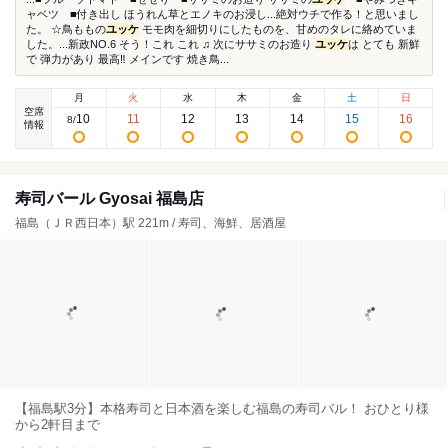
ャベツ ■付き出し ほうれん草とエノキのお浸し...絶対ウチで作る！と思いまし
た。 ☆鳥ももの
ユッケ
モモ肉を細切りにしたものを、甘めのタレに絡めていま
した。...新政NO.6 そう！これ これ ♫ 次にササミのお造り
ユッケ
は とても 新鮮
で 弾力があり 最高‼︎ メインです 焼き鳥...
月
火
水
木
金
土
日
空席
10
11
12
13
14
15
16
8
/
情報
寿司バール Gyosai 福島店
福島（ＪＲ西日本）駅 221m / 寿司、海鮮、居酒屋
【福島駅3分】本格寿司と日本酒を楽しむ福島の寿司バル！ おひとり様
から2軒目まで