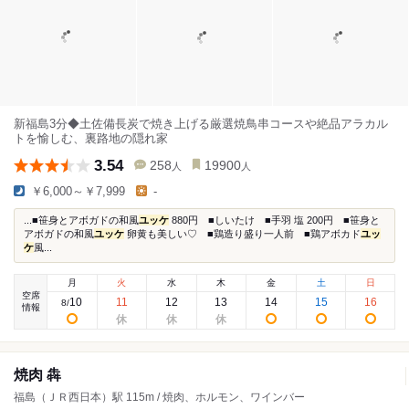
新福島3分◆土佐備長炭で焼き上げる厳選焼鳥串コースや絶品アラカル
トを愉しむ、裏路地の隠れ家
3.54
258
19900
人
人
￥6,000～￥7,999
-
...■笹身とアボガドの和風
ユッケ
880円 ■しいたけ ■手羽 塩 200円 ■笹身と
アボガドの和風
ユッケ
卵黄も美しい♡ ■鶏造り盛り一人前 ■鶏アボカド
ユッ
ケ
風...
月
火
水
木
金
土
日
空席
10
11
12
13
14
15
16
8
/
情報
焼肉 犇
福島（ＪＲ西日本）駅 115m / 焼肉、ホルモン、ワインバー