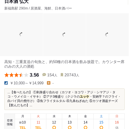
日本酒 弘大
新福島駅 290m / 居酒屋、海鮮、日本酒バー
高知・三重直送の旬魚と、約50種の日本酒を飲み放題で。カウンター席
のみの大人の酒処
3.56
154
20743
人
人
￥10,000～￥14,999
-
...【食べたもの】 ①刺身盛り合わせ（カツオ・ヨコワ・アジ・シマアジ・タ
コ・ウメイロ・イサキ） ②アテ3種盛り（クジラの
ユッケ
・安納芋？のフライ・
白バイ貝の煮付け） ③魚フライタルタル ④九条ねぎぬた ⑤カツオ酒盗チーズ
【飲んだもの】...
月
火
水
木
金
土
日
空席
10
11
12
13
14
15
16
8
/
情報