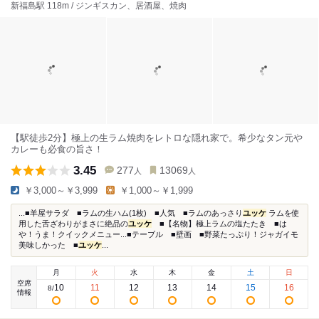
新福島駅 118m / ジンギスカン、居酒屋、焼肉
【駅徒歩2分】極上の生ラム焼肉をレトロな隠れ家で。希少なタン元や
カレーも必食の旨さ！
3.45
277
13069
人
人
￥3,000～￥3,999
￥1,000～￥1,999
...■羊屋サラダ ■ラムの生ハム(1枚) ■人気 ■ラムのあっさり
ユッケ
ラムを使
用した舌ざわりがまさに絶品の
ユッケ
■【名物】極上ラムの塩たたき ■は
や！うま！クイックメニュー...■テーブル ■壁画 ■野菜たっぷり！ジャガイモ
美味しかった ■
ユッケ
...
月
火
水
木
金
土
日
空席
10
11
12
13
14
15
16
8
/
情報