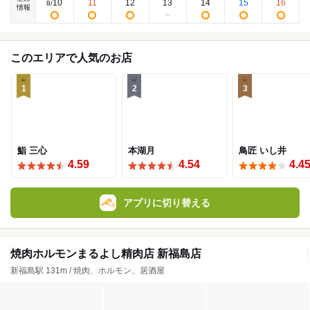
10
11
12
13
14
15
16
8
/
情報
このエリアで人気のお店
1
2
3
鮨 三心
本湖月
鳥匠 いし井
4.59
4.54
4.4
アプリに切り替える
焼肉ホルモンまるよし精肉店 新福島店
新福島駅 131m / 焼肉、ホルモン、居酒屋