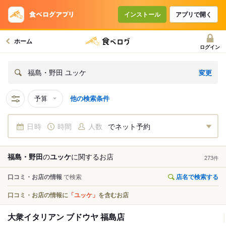
インストール
アプリで開く
ホーム
ログイン
変更
福島・野田 ユッケ
予算
他の検索条件
日時
時間
人数
でネット予約
福島・野田
の
ユッケ
に関する
お店
273
件
口コミ・お店の情報
で検索
店名で検索する
口コミ・お店の情報に
「ユッケ」
を含むお店
大衆イタリアン ブドウヤ 福島店