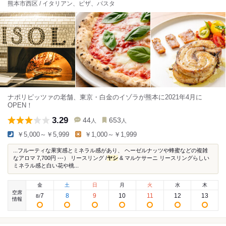
熊本市西区 / イタリアン、ピザ、パスタ
ナポリピッツァの老舗、東京・白金のイゾラが熊本に2021年4月に
OPEN！
3.29
44
653
人
人
￥5,000～￥5,999
￥1,000～￥1,999
...フルーティな果実感とミネラル感があり、 ヘーゼルナッツや蜂蜜などの複雑
なアロマ 7,700円 ---） リースリング /
ヤシ
& マルケサーニ リースリングらしい
ミネラル感と白い花や桃...
金
土
日
月
火
水
木
空席
7
8
9
10
11
12
13
8
/
情報