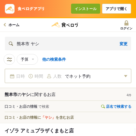
インストール
アプリで開く
ホーム
ログイン
変更
熊本市 ヤシ
予算
他の検索条件
日時
時間
人数
でネット予約
熊本市
の
ヤシ
に関する
お店
4
件
口コミ・お店の情報
で検索
店名で検索する
口コミ・お店の情報に
「ヤシ」
を含むお店
イゾラ アミュプラザくまもと店