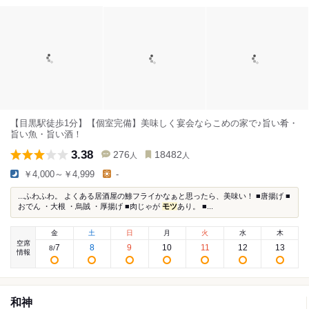
【目黒駅徒歩1分】【個室完備】美味しく宴会ならこめの家で♪旨い肴・
旨い魚・旨い酒！
3.38
276
18482
人
人
￥4,000～￥4,999
-
...ふわふわ。 よくある居酒屋の鯵フライかなぁと思ったら、美味い！ ■唐揚げ ■
おでん ・大根 ・烏賊 ・厚揚げ ■肉じゃが
モツ
あり。 ■...
金
土
日
月
火
水
木
空席
7
8
9
10
11
12
13
8
/
情報
和神