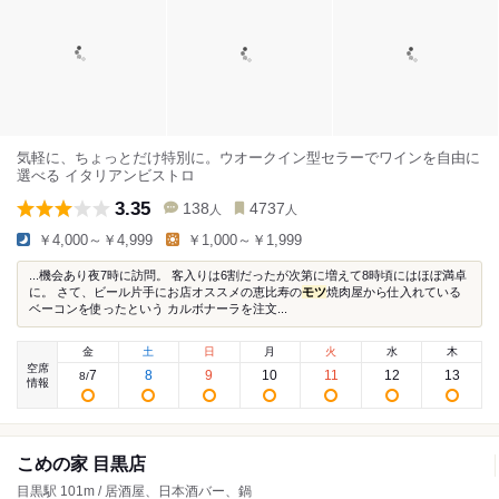
気軽に、ちょっとだけ特別に。ウオークイン型セラーでワインを自由に
選べる イタリアンビストロ
3.35
138
4737
人
人
￥4,000～￥4,999
￥1,000～￥1,999
...機会あり夜7時に訪問。 客入りは6割だったが次第に増えて8時頃にはほぼ満卓
に。 さて、ビール片手にお店オススメの恵比寿の
モツ
焼肉屋から仕入れている
ベーコンを使ったという カルボナーラを注文...
金
土
日
月
火
水
木
空席
7
8
9
10
11
12
13
8
/
情報
こめの家 目黒店
目黒駅 101m / 居酒屋、日本酒バー、鍋