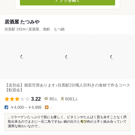
アプリを開く
居酒屋 たつみや
目黒駅 192m / 居酒屋、海鮮、もつ鍋
【送別会】個室空席あります♪目黒駅2分職人目利きの食材で作るコース
【歓迎会】
3.22
80
6061
人
人
￥4,000～￥4,999
-
...コラーゲンたっぷりで肌にも優しく、ビタミンやたんぱく質も余すことなく摂
取出来るのでまさに一石二鳥ですね♪ 鍋の出汁と
モツ
肉が上手く絡み合っていて
濃厚な味わいなので...