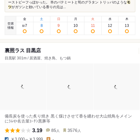
ーストビーフっぽかった。 羊のパテミートと筍のグラタン トリッパのような
モ
ツ
がガツンと効いている香りの元は...
金
土
日
月
火
水
木
空席
7
8
9
10
11
12
13
8
/
情報
裏照ラス 目黒店
目黒駅 301m / 居酒屋、焼き鳥、もつ鍋
備長炭を使った炙り焼き 黒く煤けさせて香を纏わせ大山焼鳥をメイン
にﾗﾑや名古屋ｺｰﾁﾝ黒豚等
3.19
85
3576
人
人
￥3,000～￥3,999
-