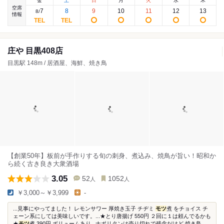
金
土
日
月
火
水
木
空席
7
8
9
10
11
12
13
8
/
情報
庄や 目黒408店
目黒駅 148m / 居酒屋、海鮮、焼き鳥
【創業50年】板前が手作りする旬の刺身、煮込み、焼鳥が旨い！昭和か
ら続く古き良き大衆酒場
3.05
52
1052
人
人
￥3,000～￥3,999
-
...見事にやってました！ レモンサワー 厚焼き玉子 チヂミ
モツ
煮 をチョイス チ
ェーン系にしては美味しいです。...★とり唐揚げ 550円 ２回に１は頼んでるかも
★
モツ
煮 390円 ボリュームあり...ナポリタンは売り切れで残念だけど 焼き鳥、