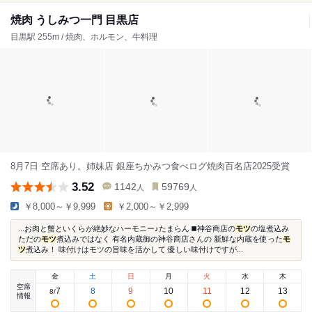
焼肉 うしみつ一門 目黒店
目黒駅 255m / 焼肉、ホルモン、牛料理
8月7日 空席あり。姉妹店 銀座ちかみつ食べログ焼肉百名店2025受賞
3.52
1142
59769
人
人
￥8,000～￥9,999
￥2,000～￥2,999
...お肉と蟹といくらが絶妙なハーモニー♪たまらん ◼️神谷商店の
モツ
の塩煮込み
ただの
モツ
煮込みではなく 有名内蔵御の神谷商店さんの 新鮮な内蔵を使った
モ
ツ
煮込み！ 味付けはモツの旨味を活かして 優しい味付けですが...
金
土
日
月
火
水
木
空席
7
8
9
10
11
12
13
8
/
情報