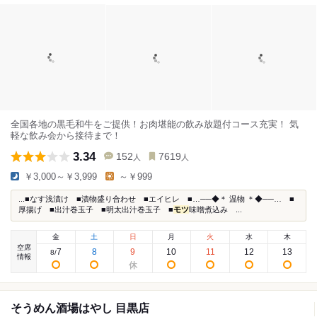
全国各地の黒毛和牛をご提供！お肉堪能の飲み放題付コース充実！ 気
軽な飲み会から接待まで！
3.34
152
7619
人
人
￥3,000～￥3,999
～￥999
...■なす浅漬け ■漬物盛り合わせ ■エイヒレ ■…──◆＊ 温物 ＊◆──… ■
厚揚げ ■出汁巻玉子 ■明太出汁巻玉子 ■
モツ
味噌煮込み ...
金
土
日
月
火
水
木
空席
7
8
9
10
11
12
13
8
/
情報
そうめん酒場はやし 目黒店