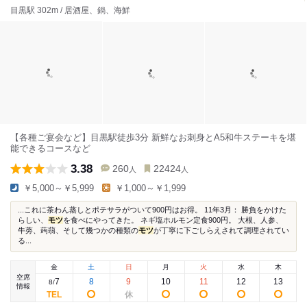
目黒駅 302m / 居酒屋、鍋、海鮮
【各種ご宴会など】目黒駅徒歩3分 新鮮なお刺身とA5和牛ステーキを堪
能できるコースなど
3.38
260
22424
人
人
￥5,000～￥5,999
￥1,000～￥1,999
...これに茶わん蒸しとポテサラがついて900円はお得。 11年3月： 勝負をかけた
らしい、
モツ
を食べにやってきた。 ネギ塩ホルモン定食900円。 大根、人参、
牛蒡、蒟蒻、そして幾つかの種類の
モツ
が丁寧に下ごしらえされて調理されてい
る...
金
土
日
月
火
水
木
空席
7
8
9
10
11
12
13
8
/
情報