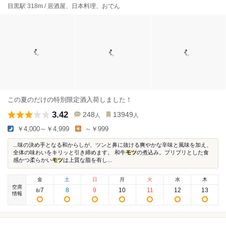
目黒駅 318m / 居酒屋、日本料理、おでん
この夏のだけの特別限定酒入荷しました！
3.42
248
13949
人
人
￥4,000～￥4,999
～￥999
...味の決め手となる和からしが、ツンと鼻に抜ける爽やかな辛味と風味を加え、
全体の味わいをキリッと引き締めます。 和牛
モツ
の煮込み。プリプリとした食
感かつ柔らかい
モツ
は上質な脂を有し...
金
土
日
月
火
水
木
空席
7
8
9
10
11
12
13
8
/
情報