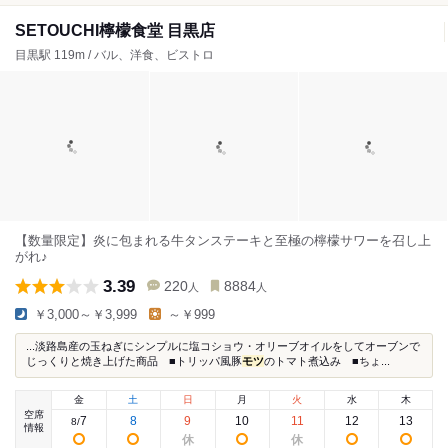
SETOUCHI檸檬食堂 目黒店
目黒駅 119m / バル、洋食、ビストロ
【数量限定】炎に包まれる牛タンステーキと至極の檸檬サワーを召し上
がれ♪
3.39
220
8884
人
人
￥3,000～￥3,999
～￥999
...淡路島産の玉ねぎにシンプルに塩コショウ・オリーブオイルをしてオーブンで
じっくりと焼き上げた商品 ■トリッパ風豚
モツ
のトマト煮込み ■ちょ...
金
土
日
月
火
水
木
空席
7
8
9
10
11
12
13
8
/
情報