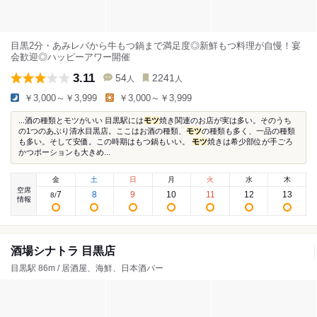
目黒2分・あみレバから牛もつ鍋まで満足度◎新鮮もつ料理が自慢！宴
会歓迎◎ハッピーアワー開催
3.11
54
2241
人
人
￥3,000～￥3,999
￥3,000～￥3,999
...酒の種類とモツがいい 目黒駅には
モツ
焼き関連のお店が実は多い。そのうち
の1つのあぶり清水目黒店。ここはお酒の種類、
モツ
の種類も多く、一品の種類
も多い。そして安価。この時期はもつ鍋もいい。
モツ
焼きは希少部位が手ごろ
かつポーションも大きめ...
金
土
日
月
火
水
木
空席
7
8
9
10
11
12
13
8
/
情報
酒場シナトラ 目黒店
目黒駅 86m / 居酒屋、海鮮、日本酒バー