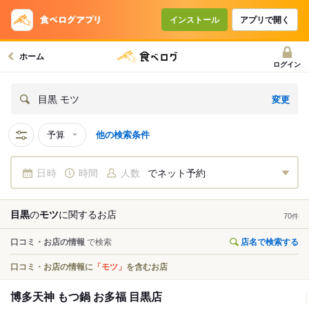
インストール
アプリで開く
ホーム
ログイン
変更
目黒 モツ
予算
他の検索条件
日時
時間
人数
でネット予約
目黒
の
モツ
に関する
お店
70
件
口コミ・お店の情報
で検索
店名で検索する
口コミ・お店の情報に
「モツ」
を含むお店
博多天神 もつ鍋 お多福 目黒店