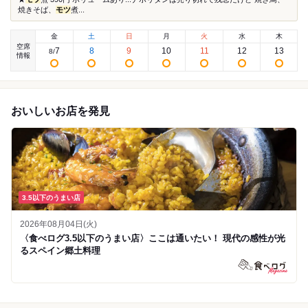
焼きそば、
モツ
煮...
金
土
日
月
火
水
木
空席
7
8
9
10
11
12
13
8
/
情報
おいしいお店を発見
3.5以下のうまい店
2026年08月04日(火)
〈食べログ3.5以下のうまい店〉ここは通いたい！ 現代の感性が光
るスペイン郷土料理