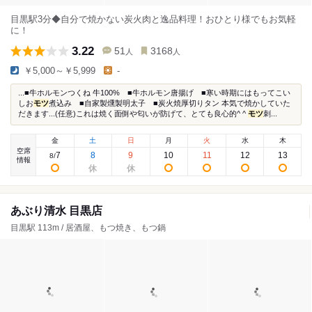
目黒駅3分◆自分で焼かない炭火肉と逸品料理！おひとり様でもお気軽
に！
3.22
51
3168
人
人
￥5,000～￥5,999
-
...■牛ホルモンつくね 牛100% ■牛ホルモン唐揚げ ■寒い時期にはもってこい
しお
モツ
煮込み ■自家製燻製明太子 ■炭火焼厚切りタン 本気で焼かしていた
だきます...(任意)これは焼く面倒や匂いが防げて、とても良心的^ ^
モツ
刺...
金
土
日
月
火
水
木
空席
7
8
9
10
11
12
13
8
/
情報
あぶり清水 目黒店
目黒駅 113m / 居酒屋、もつ焼き、もつ鍋