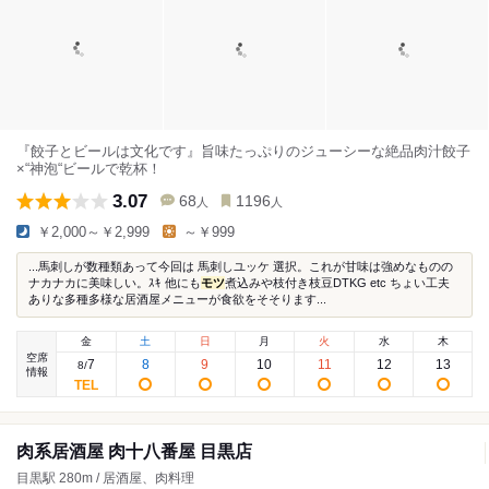
『餃子とビールは文化です』旨味たっぷりのジューシーな絶品肉汁餃子
×“神泡“ビールで乾杯！
3.07
68
1196
人
人
￥2,000～￥2,999
～￥999
...馬刺しが数種類あって今回は 馬刺しユッケ 選択。これが甘味は強めなものの
ナカナカに美味しい。ｽｷ 他にも
モツ
煮込みや枝付き枝豆DTKG etc ちょい工夫
ありな多種多様な居酒屋メニューが食欲をそそります...
金
土
日
月
火
水
木
空席
7
8
9
10
11
12
13
8
/
情報
肉系居酒屋 肉十八番屋 目黒店
目黒駅 280m / 居酒屋、肉料理