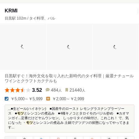
KRMI
目黒駅 102m / タイ料理、バル
目黒駅すぐ！海外文化を取り入れた新時代のタイ料理｜厳選ナチュール
ワインとクラフトカクテルも
3.52
484
21440
人
人
￥5,000～￥5,999
￥2,000～￥2,999
...■生ビール(ハイネケン) ■国産牛のロースト レモングラスナンプラーソー
ス ■
モツ
とレンコンの煮込み ■4種キノコとタロイモのバジル炒め ■カオマ
ンガイ...定番だけどヤムウンセン。 しっかりタイの味付け。これこれ！ で、気
になった ・
モツ
とレンコンの煮込み 土鍋でグツグツの状態になってやってきま
す...