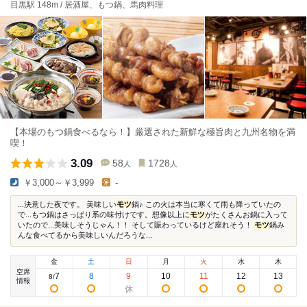
目黒駅 148m / 居酒屋、もつ鍋、馬肉料理
【本場のもつ鍋食べるなら！】厳選された新鮮な極旨肉と九州名物を満
喫！
3.09
58
1728
人
人
￥3,000～￥3,999
-
...決意した夜です。 美味しい
モツ
鍋♪ この火は本当に寒くて雨も降っていたの
で...もつ鍋はさっぱり系の味付けです。想像以上に
モツ
がたくさんお鍋に入って
いたので...美味しそうじゃん！！ そして賑わっているけど座れそう！
モツ
鍋み
んな食べてるから美味しいんだろうな...
金
土
日
月
火
水
木
空席
7
8
9
10
11
12
13
8
/
情報