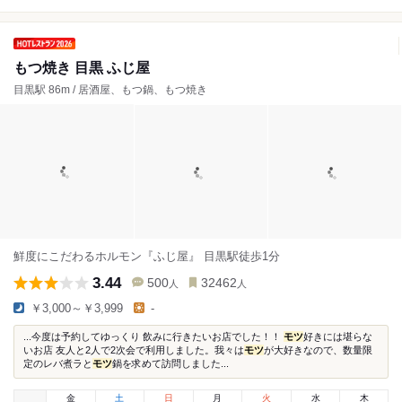
もつ焼き 目黒 ふじ屋
目黒駅 86m / 居酒屋、もつ鍋、もつ焼き
鮮度にこだわるホルモン『ふじ屋』 目黒駅徒歩1分
3.44
500
32462
人
人
￥3,000～￥3,999
-
...今度は予約してゆっくり 飲みに行きたいお店でした！！
モツ
好きには堪らな
いお店 友人と2人で2次会で利用しました。我々は
モツ
が大好きなので、数量限
定のレバ煮ラと
モツ
鍋を求めて訪問しました...
金
土
日
月
火
水
木