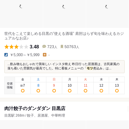
世代をこえて楽しめる目黒の”使える酒場” 肩肘はらず旬を味わえるカジ
ュアルなお店♪
3.48
723
50763
人
人
￥5,000～￥5,999
-
...飲み物もおしゃれで美味しい インスタ映え 昨日行った居酒屋は、古民家風の
落ち着いた雰囲気が最高でした。特に看板メニューの「
モツ
煮込み」は...
金
土
日
月
火
水
木
空席
7
8
9
10
11
12
13
8
/
情報
肉汁餃子のダンダダン 目黒店
目黒駅 268m / 餃子、居酒屋、中華料理