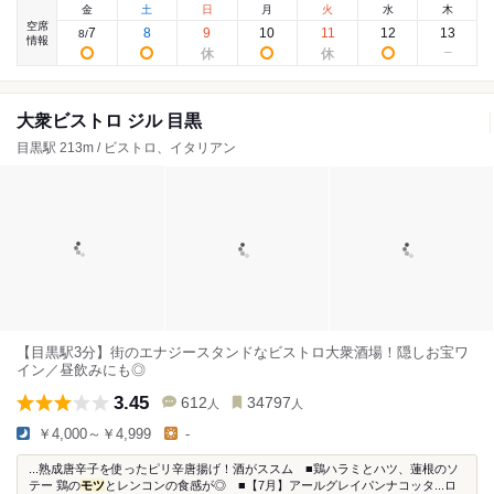
金
土
日
月
火
水
木
空席
7
8
9
10
11
12
13
8
/
情報
大衆ビストロ ジル 目黒
目黒駅 213m / ビストロ、イタリアン
【目黒駅3分】街のエナジースタンドなビストロ大衆酒場！隠しお宝ワ
イン／昼飲みにも◎
3.45
612
34797
人
人
￥4,000～￥4,999
-
...熟成唐辛子を使ったピリ辛唐揚げ！酒がススム ■鶏ハラミとハツ、蓮根のソ
テー 鶏の
モツ
とレンコンの食感が◎ ■【7月】アールグレイパンナコッタ...ロ