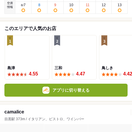
空席
7
8
9
10
11
12
13
8
/
情報
このエリアで人気のお店
1
2
3
島津
三和
鳥しき
4.55
4.47
4.4
アプリに切り替える
camalice
目黒駅 373m / イタリアン、ビストロ、ワインバー