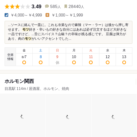
3.49
585
28440
人
人
￥4,000～￥4,999
￥1,000～￥1,999
...ソースに絡んで一皿に。これも冷菜なので麻辣（マー・ラー）は後から押し寄
せます。
モツ
好き・辛いもの好きな自分にはあれば必ず注文するほど大好きな
一品ですけど、...舌にスパイス？山椒？の辛味が残る感じです。 豆腐は弾力が
あり、肉の
モツ
がいいアクセントでした...
金
土
日
月
火
水
木
空席
7
8
9
10
11
12
13
8
/
情報
ホルモン関西
目黒駅 114m / 居酒屋、ホルモン、焼肉