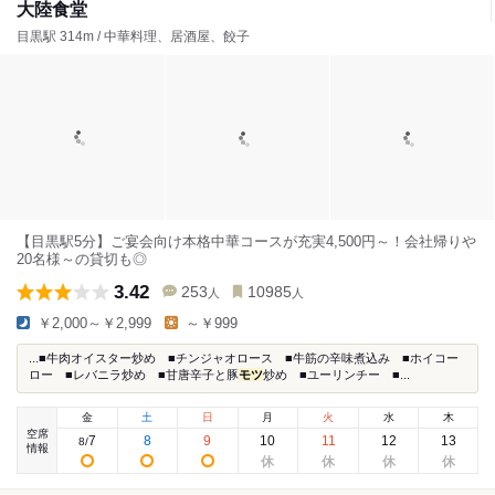
大陸食堂
目黒駅 314m / 中華料理、居酒屋、餃子
【目黒駅5分】ご宴会向け本格中華コースが充実4,500円～！会社帰りや
20名様～の貸切も◎
3.42
253
10985
人
人
￥2,000～￥2,999
～￥999
...■牛肉オイスター炒め ■チンジャオロース ■牛筋の辛味煮込み ■ホイコー
ロー ■レバニラ炒め ■甘唐辛子と豚
モツ
炒め ■ユーリンチー ■...
金
土
日
月
火
水
木
空席
7
8
9
10
11
12
13
8
/
情報