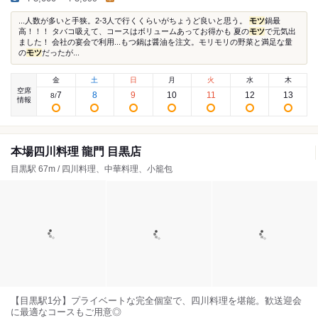
...人数が多いと手狭。2-3人で行くくらいがちょうど良いと思う。
モツ
鍋最
高！！！ タバコ吸えて、コースはボリュームあってお得かも 夏の
モツ
で元気出
ました！ 会社の宴会で利用...もつ鍋は醤油を注文。モリモリの野菜と満足な量
の
モツ
だったが...
金
土
日
月
火
水
木
空席
7
8
9
10
11
12
13
8
/
情報
本場四川料理 龍門 目黒店
目黒駅 67m / 四川料理、中華料理、小籠包
【目黒駅1分】プライベートな完全個室で、四川料理を堪能。歓送迎会
に最適なコースもご用意◎