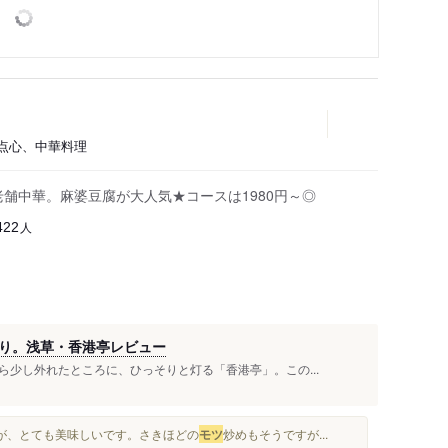
・点心、中華料理
老舗中華。麻婆豆腐が大人気★コースは1980円～◎
人
422
あり。浅草・香港亭レビュー
少し外れたところに、ひっそりと灯る「香港亭」。この...
ですが、とても美味しいです。さきほどの
モツ
炒めもそうですが...