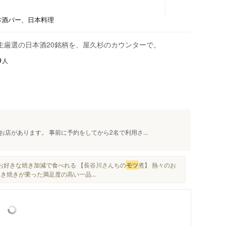
日本酒バー、日本料理
主厳選の日本酒20銘柄を、屋久杉のカウンターで。
人
9
店があります。 事前に予約をしてから2名で利用さ...
でお好きな焼き加減で食べれる 【長谷川さんちの
モツ
煮】 熱々のお
き焼きが乗った満足度の高い一品...