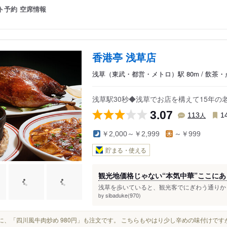
ト予約
空席情報
香港亭 浅草店
浅草（東武・都営・メトロ）駅 80m / 飲茶
浅草駅30秒◆浅草でお店を構えて15年の
3.07
人
113
1
￥2,000～￥2,999
～￥999
貯まる・使える
観光地価格じゃない“本気中華”ここに
浅草を歩いていると、観光客でにぎわう通りから
sibaduke(970)
by
さらに、「四川風牛肉炒め 980円」も注文です。 こちらもやはり少し辛めの味付け