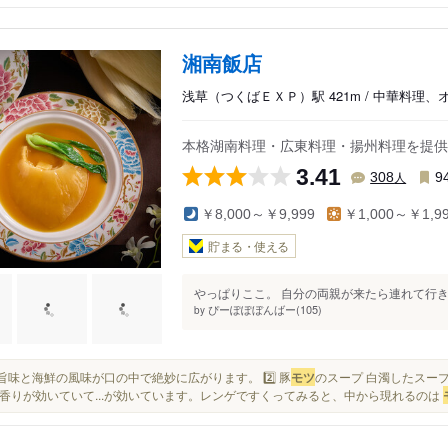
湘南飯店
浅草（つくばＥＸＰ）駅 421m / 中華料理
本格湖南料理・広東料理・揚州料理を提供
3.41
人
308
9
￥8,000～￥9,999
￥1,000～￥1,9
貯まる・使える
やっぱりここ。 自分の両親が来たら連れて行き
ぴーぽぽぼんばー(105)
by
肉の旨味と海鮮の風味が口の中で絶妙に広がります。 2️⃣ 豚
モツ
のスープ 白濁したスー
香りが効いていて...が効いています。レンゲですくってみると、中から現れるのは