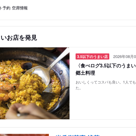
ト予約
空席情報
しいお店を発見
2026年08月0
3.5以下のうまい店
〈食べログ3.5以下のうま
郷土料理
おいしくってコスパも良い。1人で
た。