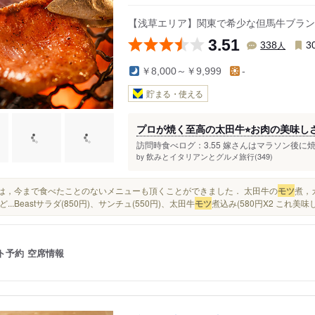
【浅草エリア】関東で希少な但馬牛ブラン
3.51
人
338
3
￥8,000～￥9,999
-
貯まる・使える
プロが焼く至高の太田牛⭐︎お肉の美味
訪問時食べログ：3.55 嫁さんはマラソン後に焼
飲みとイタリアンとグルメ旅行(349)
by
今回は，今まで食べたことのないメニューも頂くことができました． 太田牛の
モツ
煮，
...Beastサラダ(850円)、サンチュ(550円)、太田牛
モツ
煮込み(580円X2 これ美味し
ト予約
空席情報