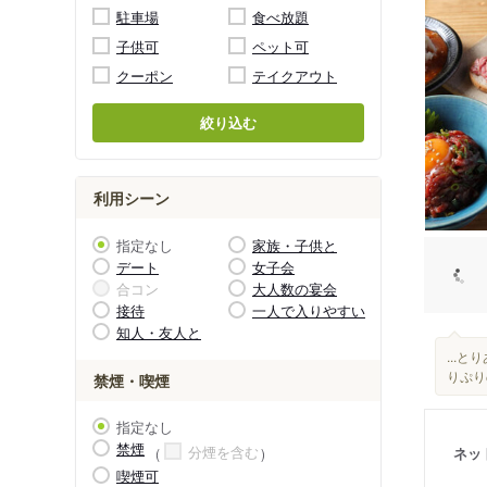
駐車場
食べ放題
子供可
ペット可
クーポン
テイクアウト
絞り込む
利用シーン
指定なし
家族・子供と
デート
女子会
合コン
大人数の宴会
接待
一人で入りやすい
知人・友人と
...
りぷり
禁煙・喫煙
指定なし
禁煙
分煙を含む
ネッ
喫煙可