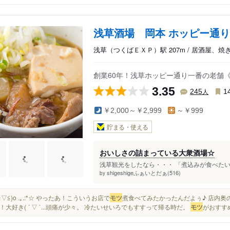
浅草酒場 岡本 ホッピー通
浅草（つくばＥＸＰ）駅 207m / 居酒屋、
創業60年！浅草ホッピー通り一番の老舗
3.35
人
245
1
￥2,000～￥2,999
～￥999
貯まる・使える
おいしさの詰まっている大衆酒場☆
浅草観光をしたなら・・・ 「煮込みが食べたいっ
shigeshigeふぁいとだぁ(516)
by
. o(≧▽≦)o .｡.:*☆ やったあ！こういうお店で
モツ
煮食べてみたかったんだよぅ♪ 店内
！大好き( ´ ▽ `...頭痛が少々。 冷たいせいろでもすすって帰る時だ。
モツ
がおすすめ.