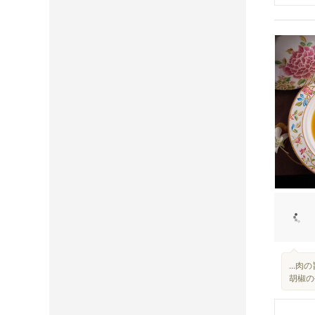
...
胡椒の