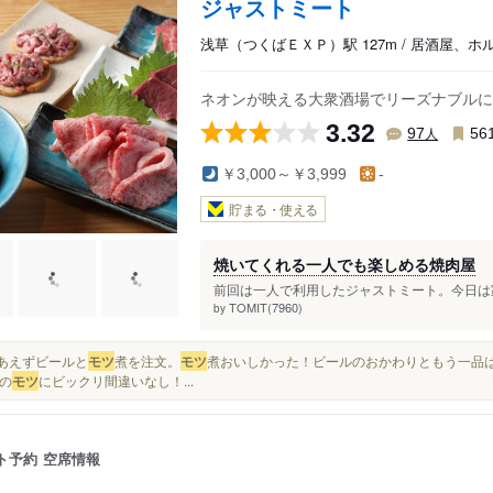
ジャストミート
浅草（つくばＥＸＰ）駅 127m / 居酒屋、
ネオンが映える大衆酒場でリーズナブルに
3.32
人
97
56
￥3,000～￥3,999
-
貯まる・使える
焼いてくれる一人でも楽しめる焼肉屋
前回は一人で利用したジャストミート。今日は家
TOMIT(7960)
by
とりあえずビールと
モツ
煮を注文。
モツ
煮おいしかった！ビールのおかわりともう一品はツ
の
モツ
にビックリ間違いなし！...
ト予約
空席情報