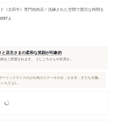
ド《太田牛》専門焼肉店！洗練された空間で贅沢な時間を
人
0297
しさと店主さまの柔和な笑顔が印象的
肉をご所望されます。 うしごろさんや矢澤さ...
ガーリックライスのひれ肉のステーキのせ，かき氷，すだち冷麺...
いんだよ)...