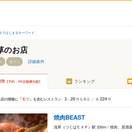
モではじまるキーワード
草のお店
詳細条件
モツ
標準
ランキング
【予約・PR店舗優先順】
東武・都営・メトロ）
つくばＥＸＰ）
モツ
お店の情報に「
」を含むレストラン
1
～
20
件を表示
／
全
224
件
焼肉BEAST
浅草（つくばＥＸＰ）駅 330m / 焼肉、居