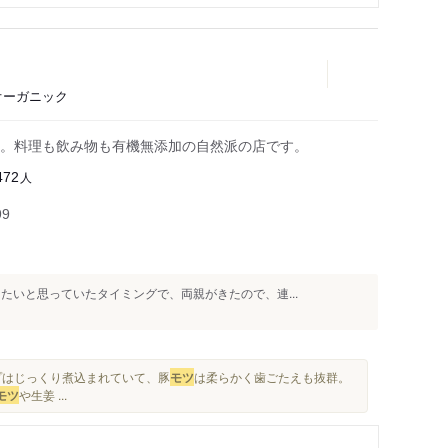
、オーガニック
。料理も飲み物も有機無添加の自然派の店です。
人
472
99
たいと思っていたタイミングで、両親がきたので、連...
プはじっくり煮込まれていて、豚
モツ
は柔らかく歯ごたえも抜群。
モツ
や生姜 ...