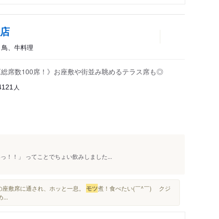
り店
焼き鳥、牛料理
《総席数100席！》お座敷や街並み眺めるテラス席も◎
人
4121
！！」 ってことでちょい飲みしました...
奥の座敷席に通され、ホッと一息。
モツ
煮！食べたい(￣^￣)ゞ クジ
..