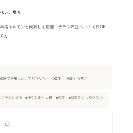
ホルモン、焼肉
本格ホルモンと肉刺しを堪能！テラス席はペット同伴OK
人
10
族で利用した。すだちサワー（527円 税別）もすだ...
ラミにする...■冷やし出汁大根 ■温菜 ■特製牛もつ煮込み ぷ