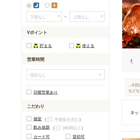
～
Vポイント
貯まる
使える
営業時間
...
などなど
日曜営業あり
こだわり
ネッ
個室
半個室を含む
飲み放題
3時間以上
カード可
貸切可