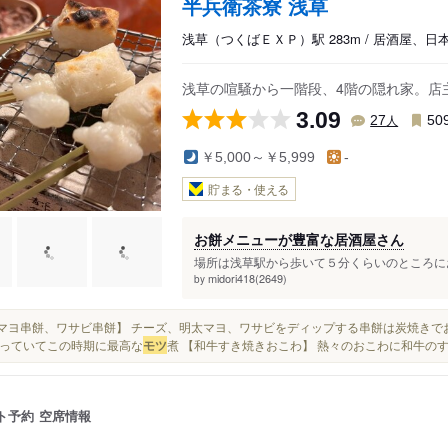
半兵衛茶寮 浅草
浅草（つくばＥＸＰ）駅 283m / 居酒屋、
浅草の喧騒から一階段、4階の隠れ家。店
3.09
人
27
50
￥5,000～￥5,999
-
貯まる・使える
お餅メニューが豊富な居酒屋さん
場所は浅草駅から歩いて５分くらいのところにお
midori418(2649)
by
明太マヨ串餅、ワサビ串餅】 チーズ、明太マヨ、ワサビをディップする串餅は炭焼き
っていてこの時期に最高な
モツ
煮 【和牛すき焼きおこわ】 熱々のおこわに和牛のす
ト予約
空席情報