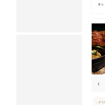
ネッ
...