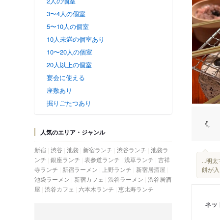
2人の個室
3〜4人の個室
5〜10人の個室
10人未満の個室あり
10〜20人の個室
20人以上の個室
宴会に使える
座敷あり
掘りごたつあり
人気のエリア・ジャンル
新宿
渋谷
池袋
新宿ランチ
渋谷ランチ
池袋ラ
ンチ
銀座ランチ
表参道ランチ
浅草ランチ
吉祥
...
寺ランチ
新宿ラーメン
上野ランチ
新宿居酒屋
餅が入
池袋ラーメン
新宿カフェ
渋谷ラーメン
渋谷居酒
屋
渋谷カフェ
六本木ランチ
恵比寿ランチ
ネッ