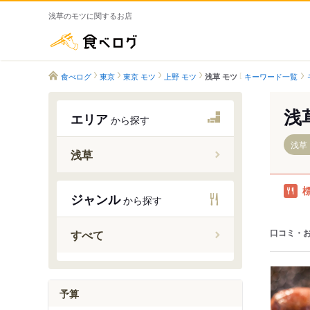
浅草のモツに関するお店
食べログ
食べログ
東京
東京 モツ
上野 モツ
キーワード一覧
浅草 モツ
浅
エリア
から探す
浅草
浅草
田原町駅
ジャンル
から探す
浅草駅（
浅草駅（
口コミ・
すべて
予算