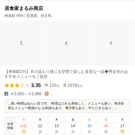
居食家まるみ商店
神泉駅 99m / 居酒屋、焼き鳥
【神泉駅2分】木の温もり感じる空間で楽しむ多彩な一品◆男女別のお
すすめメニューをご提供
3.35
120
10781
人
人
￥5,000～￥5,999
-
...遅い時間はねらい目です。 料理はどれも美味しく、メニューも多い。和洋折
衷なメニュー構成かな お刺身もあり、
モツ
煮もあり、牛たたきもあり、...
火
水
木
金
土
日
月
空席
11
12
13
14
15
16
17
8
/
情報