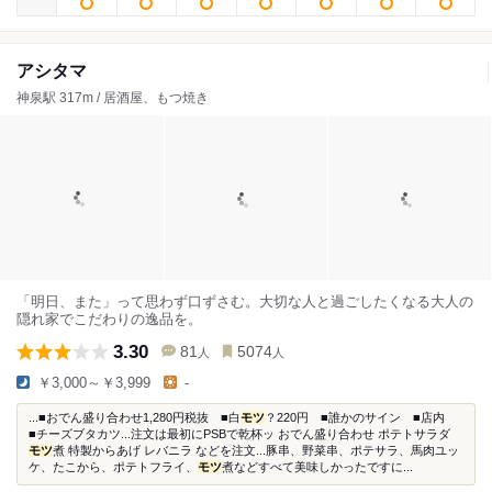
アシタマ
神泉駅 317m / 居酒屋、もつ焼き
「明日、また」って思わず口ずさむ。大切な人と過ごしたくなる大人の
隠れ家でこだわりの逸品を。
3.30
81
5074
人
人
￥3,000～￥3,999
-
...■おでん盛り合わせ1,280円税抜 ■白
モツ
？220円 ■誰かのサイン ■店内
■チーズブタカツ...注文は最初にPSBで乾杯ッ おでん盛り合わせ ポテトサラダ
モツ
煮 特製からあげ レバニラ などを注文...豚串、野菜串、ポテサラ、馬肉ユッ
ケ、たこから、ポテトフライ、
モツ
煮などすべて美味しかったですに...