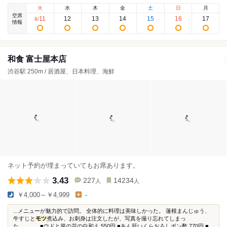
火
水
木
金
土
日
月
空席
11
12
13
14
15
16
17
8
/
情報
和食 富士屋本店
渋谷駅 250m / 居酒屋、日本料理、海鮮
ネット予約が埋まっていてもお席あります。
3.43
227
14234
人
人
￥4,000～￥4,999
-
...メニューが魅力的で訪問。 全体的に料理は美味しかった。 蓮根まんじゅう、
牛すじと
モツ
煮込み、お刺身は注文したが、写真を撮り忘れてしまっ
た。。。...■ウドと菜の花の白和え 550円 ■あん肝いくらおろしポン酢 770円 ■