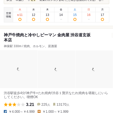
火
水
木
金
土
日
月
空席
11
12
13
14
15
16
17
8
/
情報
神戸牛焼肉と冷やしピーマン 金肉屋 渋谷道玄坂
本店
神泉駅 330m / 焼肉、ホルモン、居酒屋
渋谷駅徒歩4分!神戸牛×たれ焼肉!渋谷１贅沢なたれ焼肉を堪能しにいら
してください。喫煙OK
3.21
225
13170
人
人
￥4,000～￥4,999
￥1,000～￥1,999