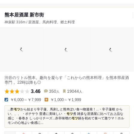
熊本居酒屋 新市街
神泉駅 316m / 居酒屋、馬肉料理、郷土料理
渋谷のリトル熊本。趣向を凝らす「これからの熊本料理」を熊本県産酒
専門 。22時以降も◎
3.46
350
19044
人
人
￥6,000～￥7,999
￥1,000～￥1,999
...酢
モツ
から始まり辛子蓮、馬刺しと熊本ぽい食べ物連発！...・辛子蓮根 から
い、、、 ・ポテサラ 普通に美味しい ・
モツ
煮 雑多な居酒屋に比べてお上品な
感じ ・春巻き しっかりチーズ...赤辛味噌の
モツ
鍋を初めて食べて激ウマ！ホル
モンの心地よい食感に...