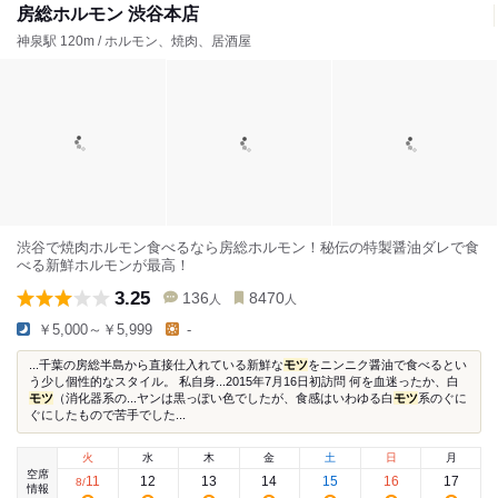
房総ホルモン 渋谷本店
神泉駅 120m / ホルモン、焼肉、居酒屋
渋谷で焼肉ホルモン食べるなら房総ホルモン！秘伝の特製醤油ダレで食
べる新鮮ホルモンが最高！
3.25
136
8470
人
人
￥5,000～￥5,999
-
...千葉の房総半島から直接仕入れている新鮮な
モツ
をニンニク醤油で食べるとい
う少し個性的なスタイル。 私自身...2015年7月16日初訪問 何を血迷ったか、白
モツ
（消化器系の...ヤンは黒っぽい色でしたが、食感はいわゆる白
モツ
系のぐに
ぐにしたもので苦手でした...
火
水
木
金
土
日
月
空席
11
12
13
14
15
16
17
8
/
情報