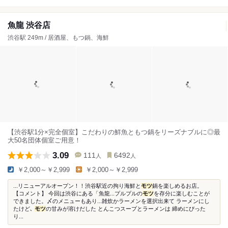
魚龍 渋谷店
渋谷駅 249m / 居酒屋、もつ鍋、海鮮
【渋谷駅1分×完全個室】こだわりの鮮魚ともつ鍋をリーズナブルに◎最
大50名団体個室ご用意！
3.09
111
6492
人
人
￥2,000～￥2,999
￥2,000～￥2,999
...リニューアルオープン！！渋谷駅近の拘り海鮮と
モツ
鍋を楽しめるお店。
【コメント】 今回は渋谷にある「魚龍...プルプルの
モツ
を存分に楽しむことが
できました。〆のメニューもあり...雑炊かラーメンを選択出来て ラーメンにし
たけど､
モツ
の甘みが溶けだした とんこつスープとラーメンは 締めにぴった
り...