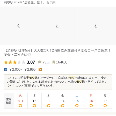
渋谷駅 439m / 居酒屋、餃子、もつ鍋
【渋谷駅 徒歩5分】大人数OK！2時間飲み放題付き宴会コースご用意！
宴会・二次会に◎
3.07
79
1646
人
人
￥2,000～￥2,999
-
...メインに明太子
モツ
鍋をオーダーして〆は追い
モツ
と雑炊にしました。 安定
の美味しさでした。...次は1次会もありかなと。本場の
モツ
鍋トライしてみたい
です！ コスパ最高!ギョウザうまい!...
火
水
木
金
土
日
月
空席
11
12
13
14
15
16
17
8
/
情報