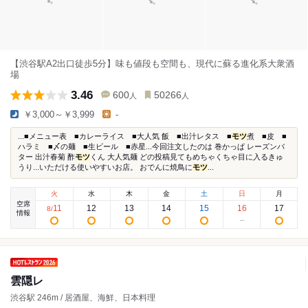
【渋谷駅A2出口徒歩5分】味も値段も空間も、現代に蘇る進化系大衆酒
場
3.46
600
50266
人
人
￥3,000～￥3,999
-
...■メニュー表 ■カレーライス ■大人気 飯 ■出汁レタス ■
モツ
煮 ■皮 ■
ハラミ ■〆の麺 ■生ビール ■赤星...今回注文したのは 巻かっぱ レーズンバ
ター 出汁春菊 酢
モツ
くん 大人気麺 どの投稿見てもめちゃくちゃ目に入るきゅ
うり...いただける使いやすいお店。 おでんに焼鳥に
モツ
...
火
水
木
金
土
日
月
空席
11
12
13
14
15
16
17
8
/
情報
雲隠レ
渋谷駅 246m / 居酒屋、海鮮、日本料理