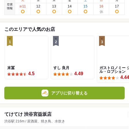
火
水
木
金
土
日
月
空席
11
12
13
14
15
16
17
8
/
情報
このエリアで人気のお店
1
2
3
末冨
すし 良月
ガストロノミー 
ル・ロブション
4.5
4.49
4.4
アプリに切り替える
てけてけ 渋谷宮益坂店
渋谷駅 216m / 居酒屋、焼き鳥、水炊き