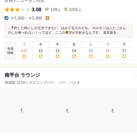
名物メニューをご用意
3.08
108
3205
人
人
￥5,000～￥5,999
-
...予約した時にしか注文できない、はみでるカルビを。 ホルモンはふたごさん
のしか食べれない！ってほど、ここの
モツ
が大好きなんです。 道玄坂を...
火
水
木
金
土
日
月
空席
11
12
13
14
15
16
17
8
/
情報
南平台 ラウンジ
神泉駅 313m / ダイニングバー、バー、パスタ