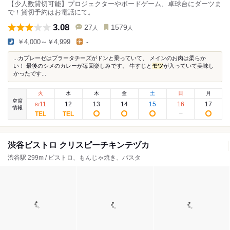
【少人数貸切可能】プロジェクターやボードゲーム、卓球台にダーツま
で！貸切予約はお電話にて。
3.08
27
1579
人
人
￥4,000～￥4,999
-
...カプレーゼはブラータチーズがドンと乗っていて、 メインのお肉は柔らか
い！ 最後のシメのカレーが毎回楽しみです。 牛すじと
モツ
が入っていて美味し
かったです...
火
水
木
金
土
日
月
空席
11
12
13
14
15
16
17
8
/
情報
渋谷ビストロ クリスピーチキンテヅカ
渋谷駅 299m / ビストロ、もんじゃ焼き、パスタ