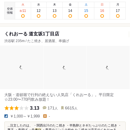
火
水
木
金
土
日
月
空席
11
12
13
14
15
16
17
8
/
情報
くれおーる 道玄坂1丁目店
渋谷駅 235m / たこ焼き、居酒屋、串揚げ
大阪・道頓堀で行列の絶えない人気店「くれおーる」。平日限定
☆23:00〜770円飲み放題！
3.13
171
6615
人
人
￥1,000～￥1,999
-
...注文したのは、 ・関西出汁のたこ焼き ・半熟卵とネギたっぷりのたこ焼き ・
豚玉 ・串揚げ ・牛
モツ
・青菜のニンニク炒め たこ焼きは流石のくれおーる...