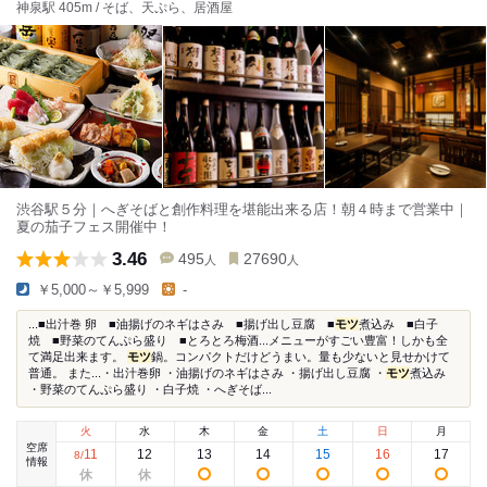
神泉駅 405m / そば、天ぷら、居酒屋
渋谷駅５分｜へぎそばと創作料理を堪能出来る店！朝４時まで営業中｜
夏の茄子フェス開催中！
3.46
495
27690
人
人
￥5,000～￥5,999
-
...■出汁巻 卵 ■油揚げのネギはさみ ■揚げ出し豆腐 ■
モツ
煮込み ■白子
焼 ■野菜のてんぷら盛り ■とろとろ梅酒...メニューがすごい豊富！しかも全
て満足出来ます。
モツ
鍋。コンパクトだけどうまい。量も少ないと見せかけて
普通。 また...・出汁巻卵 ・油揚げのネギはさみ ・揚げ出し豆腐 ・
モツ
煮込み
・野菜のてんぷら盛り ・白子焼 ・へぎそば...
火
水
木
金
土
日
月
空席
11
12
13
14
15
16
17
8
/
情報