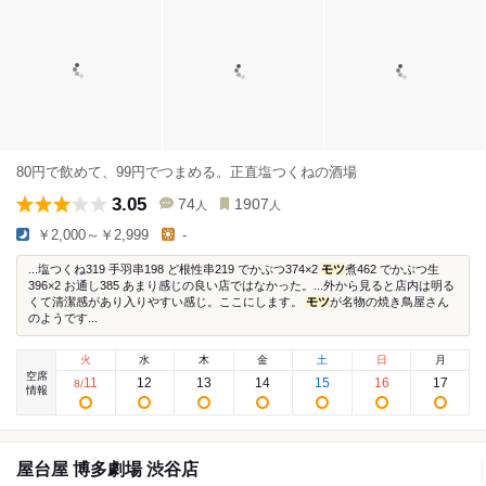
80円で飲めて、99円でつまめる。正直塩つくねの酒場
3.05
74
1907
人
人
￥2,000～￥2,999
-
...塩つくね319 手羽串198 ど根性串219 でかぶつ374×2
モツ
煮462 でかぶつ生
396×2 お通し385 あまり感じの良い店ではなかった。...外から見ると店内は明る
くて清潔感があり入りやすい感じ。ここにします。
モツ
が名物の焼き鳥屋さん
のようです...
火
水
木
金
土
日
月
空席
11
12
13
14
15
16
17
8
/
情報
屋台屋 博多劇場 渋谷店