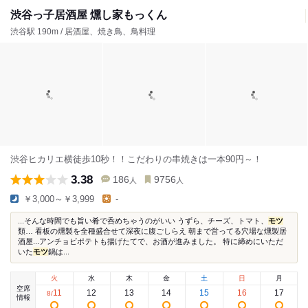
渋谷っ子居酒屋 燻し家もっくん
渋谷駅 190m / 居酒屋、焼き鳥、鳥料理
渋谷ヒカリエ横徒歩10秒！！こだわりの串焼きは一本90円～！
3.38
186
9756
人
人
￥3,000～￥3,999
-
...そんな時間でも旨い肴で呑めちゃうのがいい うずら、チーズ、トマト、
モツ
類… 看板の燻製を全種盛合せて深夜に腹ごしらえ 朝まで営ってる穴場な燻製居
酒屋...アンチョビポテトも揚げたてで、お酒が進みました。 特に締めにいただ
いた
モツ
鍋は...
火
水
木
金
土
日
月
空席
11
12
13
14
15
16
17
8
/
情報