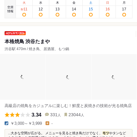
火
水
木
金
土
日
月
空席
11
12
13
14
15
16
17
8
/
情報
本格焼鳥 渋谷たまや
渋谷駅 470m / 焼き鳥、居酒屋、もつ鍋
高級店の焼鳥をカジュアルに楽しむ！鮮度と炭焼きの技術が光る焼鳥店
3.34
331
23044
人
人
￥3,000～￥3,999
-
...大きな空間が広がる。 メニューを見ると焼き鳥だけでなく、
モツ
やタンなど