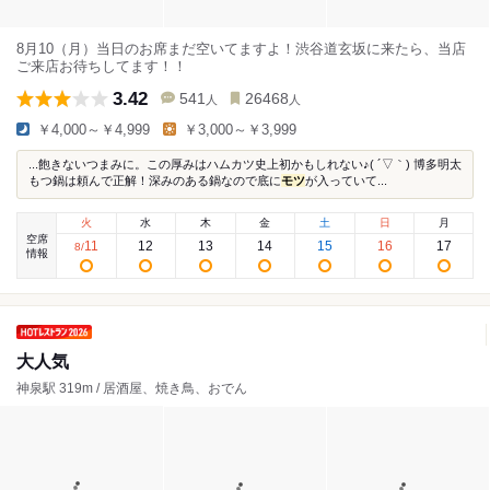
8月10（月）当日のお席まだ空いてますよ！渋谷道玄坂に来たら、当店
ご来店お待ちしてます！！
3.42
541
26468
人
人
￥4,000～￥4,999
￥3,000～￥3,999
...飽きないつまみに。この厚みはハムカツ史上初かもしれない♪( ´▽｀) 博多明太
もつ鍋は頼んで正解！深みのある鍋なので底に
モツ
が入っていて...
火
水
木
金
土
日
月
空席
11
12
13
14
15
16
17
8
/
情報
大人気
神泉駅 319m / 居酒屋、焼き鳥、おでん