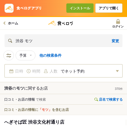
インストール
アプリで開く
ホーム
ログイン
変更
渋谷 モツ
予算
他の検索条件
日時
時間
人数
でネット予約
渋谷
の
モツ
に関する
お店
370
件
口コミ・お店の情報
で検索
店名で検索する
口コミ・お店の情報に
「モツ」
を含むお店
へぎそば匠 渋谷文化村通り店