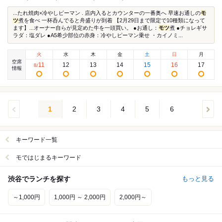
...たれ焼肉×冷やしピーマン . 店内入るとカウンターの一番奥へ 早速お通しの
モ
ツ
煮を食べ 一杯呑んでると舟盛りが到着 【2月29日まで限定で10種類になって
ます】...オーナー自らが見定めた牛を一頭買い。 ●お通し：
モツ
煮 ●チョレギサ
ラダ：塩ダレ ●A5希少部位の赤身：冷やしピーマン乗せ ・カイノミ...
火
水
木
金
土
日
月
空席
11
12
13
14
15
16
17
8
/
情報
1
2
3
4
5
6
キーワード一覧
モではじまるキーワード
渋谷でランチを探す
もっと見る
～1,000円
1,000円 ～ 2,000円
2,000円～