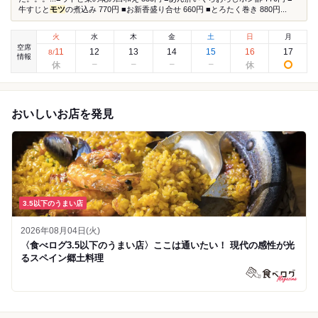
牛すじと
モツ
の煮込み 770円 ■お新香盛り合せ 660円 ■とろたく巻き 880円...
火
水
木
金
土
日
月
空席
11
12
13
14
15
16
17
8
/
情報
おいしいお店を発見
3.5以下のうまい店
2026年08月04日(火)
〈食べログ3.5以下のうまい店〉ここは通いたい！ 現代の感性が光
るスペイン郷土料理