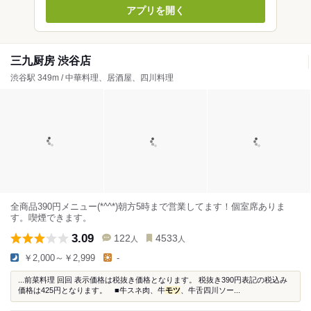
アプリを開く
三九厨房 渋谷店
渋谷駅 349m / 中華料理、居酒屋、四川料理
全商品390円メニュー(*^^*)朝方5時まで営業してます！個室席ありま
す。喫煙できます。
3.09
122
4533
人
人
￥2,000～￥2,999
-
...前菜料理 回回 表示価格は税抜き価格となります。 税抜き390円表記の税込み
価格は425円となります。 ■牛スネ肉、牛
モツ
、牛舌四川ソー...