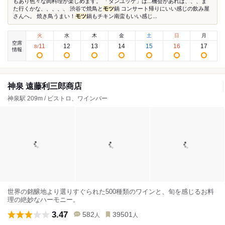
もあり色々な肉料理が楽しめます。 「タンユッケ」は...機会があれば、、、ま
た行くかな、、、、、 渋谷で焼鳥と
モツ
鍋 コンサート帰りにいい感じの飲み屋
さんへ。 焼き鳥うまい！
モツ
鍋もチキン南蛮もいい感じ...
火
水
木
金
土
日
月
空席
11
12
13
14
15
16
17
8
/
情報
神泉 遠藤利三郎商店
神泉駅 209m / ビストロ、ワインバー
世界の銘醸地より選りすぐられた500種類のワインと、旬を感じるお料
理の絶妙なハーモニー。
3.47
582
39501
人
人