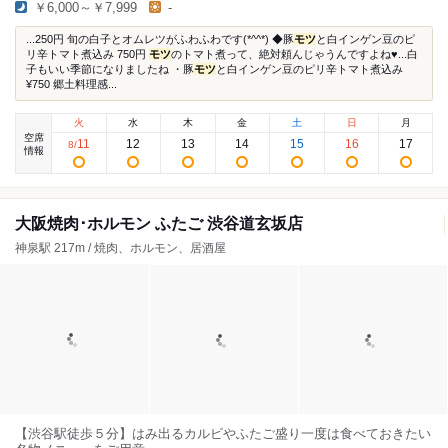
￥6,000～￥7,999
-
...250円 旬の白子とオムレツがふわふわです(*^^*) ◆豚
モツ
と白インゲン豆のピ
リ辛トマト煮込み 750円
モツ
のトマト煮って、絶対頼んじゃうんですよね♥...白
子もいい季節になりましたね ・豚
モツ
と白インゲン豆のピリ辛トマト煮込み
¥750 郷土料理感...
火
水
木
金
土
日
月
空席
11
12
13
14
15
16
17
8
/
情報
大阪焼肉･ホルモン ふたご 渋谷道玄坂店
神泉駅 217m / 焼肉、ホルモン、居酒屋
【渋谷駅徒歩５分】はみ出るカルビやふたご盛り一度は食べておきたい