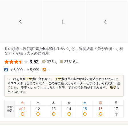
井の頭線・渋谷駅10秒◆本鮪や生サバなど、鮮度抜群の魚が自慢！小粋
なアテが揃う大人の居酒屋
3.52
375
27816
人
人
￥5,000～￥5,999
-
...これを辛辛
モツ
煮に合わせて。
モツ
煮は目の前のお鍋で煮込まれていたので
オススメされるまでもなく、この席に座ったらオーダーせずにはいられない一品
でした。 辛辛といってももちろん「旨辛」ですのでお酒がすすみます。
モツ
も
たっぷりで...
火
水
木
金
土
日
月
空席
11
12
13
14
15
16
17
8
/
情報