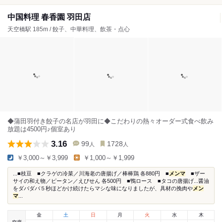
中国料理 春香園 羽田店
天空橋駅 185m / 餃子、中華料理、飲茶・点心
◆蒲田羽付き餃子の名店が羽田に◆こだわりの熱々オーダー式食べ飲み
放題は4500円♪個室あり
3.16
99
1728
人
人
￥3,000～￥3,999
￥1,000～￥1,999
...■枝豆 ■クラゲの冷菜／川海老の唐揚げ／棒棒鶏 各880円 ■
メンマ
■ザー
サイの和え物／ピータン／えびせん 各500円 ■鴨ロース ■タコの唐揚げ...醤油
をダバダバ５秒ほどかけ続けたらマシな味になりましたが、具材の挽肉や
メン
マ
...
金
土
日
月
火
水
木