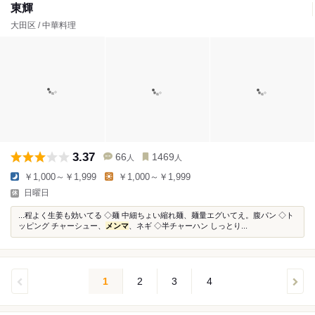
東輝
大田区 / 中華料理
3.37
66
1469
人
人
￥1,000～￥1,999
￥1,000～￥1,999
日曜日
...程よく生姜も効いてる ◇麺 中細ちょい縮れ麺、麺量エグいてえ。腹パン ◇ト
ッピング チャーシュー、
メンマ
、ネギ ◇半チャーハン しっとり...
1
2
3
4