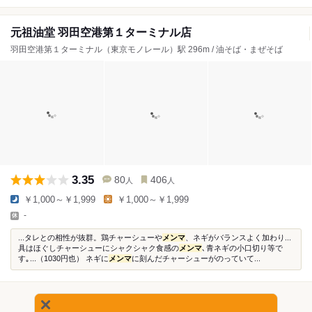
元祖油堂 羽田空港第１ターミナル店
羽田空港第１ターミナル（東京モノレール）駅 296m / 油そば・まぜそば
3.35
80
406
人
人
￥1,000～￥1,999
￥1,000～￥1,999
-
...タレとの相性が抜群。鶏チャーシューや
メンマ
、ネギがバランスよく加わり...
具はほぐしチャーシューにシャクシャク食感の
メンマ
､青ネギの小口切り等で
す｡...（1030円也） ネギに
メンマ
に刻んだチャーシューがのっていて...