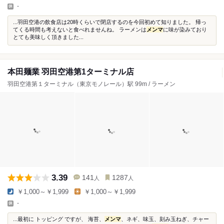
-
...羽田空港の飲食店は20時くらいで閉店するのを今回初めて知りました。 帰っ
てくる時間も考えないと食べれませんね。 ラーメンは
メンマ
に味が染みており
とても美味しく頂きました...
本田麺業 羽田空港第1ターミナル店
羽田空港第１ターミナル（東京モノレール）駅 99m / ラーメン
3.39
141
1287
人
人
￥1,000～￥1,999
￥1,000～￥1,999
-
...最初に トッピング ですが、 海苔、
メンマ
、ネギ、味玉、刻み玉ねぎ、チャー