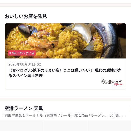
おいしいお店を発見
3.5以下のうまい店
2026年08月04日(火)
〈食べログ3.5以下のうまい店〉ここは通いたい！ 現代の感性が光
るスペイン郷土料理
空港ラーメン 天鳳
羽田空港第１ターミナル（東京モノレール）駅 175m / ラーメン、つけ麺、担々麺