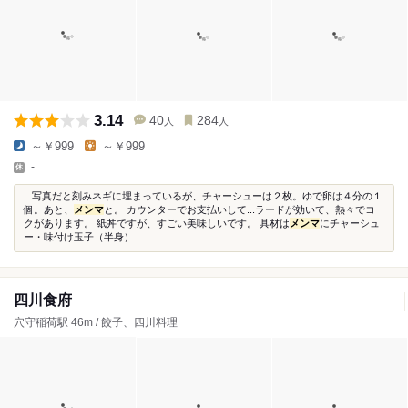
3.14
40
284
人
人
～￥999
～￥999
-
...写真だと刻みネギに埋まっているが、チャーシューは２枚。ゆで卵は４分の１
個。あと、
メンマ
と。 カウンターでお支払いして...ラードが効いて、熱々でコ
クがあります。 紙丼ですが、すごい美味しいです。 具材は
メンマ
にチャーシュ
ー・味付け玉子（半身）...
四川食府
穴守稲荷駅 46m / 餃子、四川料理