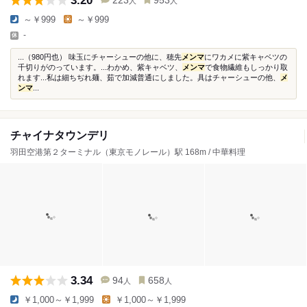
3.20
223
953
人
人
～￥999
～￥999
-
...（980円也） 味玉にチャーシューの他に、穂先
メンマ
にワカメに紫キャベツの
千切りがのっています。...わかめ、紫キャベツ、
メンマ
で食物繊維もしっかり取
れます...私は細ちぢれ麺、茹で加減普通にしました。具はチャーシューの他、
メ
ンマ
...
チャイナタウンデリ
羽田空港第２ターミナル（東京モノレール）駅 168m / 中華料理
3.34
94
658
人
人
￥1,000～￥1,999
￥1,000～￥1,999