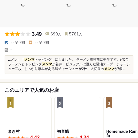
3.49
699
5761
人
人
～￥999
～￥999
-
...メン」「
メンマ
トッピング」にしました。 ラーメン着丼前に中生です。(^O^)
ラーメンとトッピング
メンマ
が着丼、ビジュアルは澄んだ醤油スープ、チャーシ
ュー二枚...しっかり厚みがある鶏チャーシューが2枚、太切りの
メンマ
が5個...
このエリアで人気のお店
1
2
3
まき村
初音鮨
Homemade Ram
苗
4.42
4.24