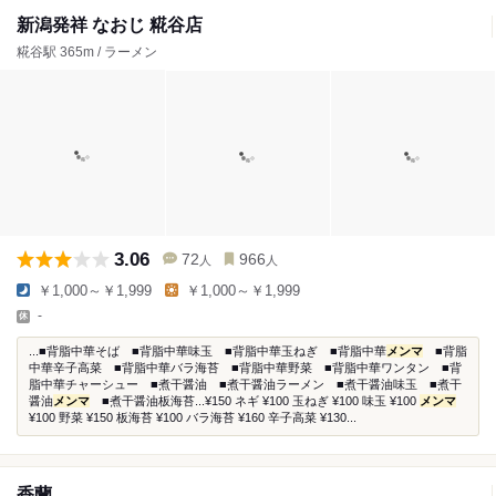
新潟発祥 なおじ 糀谷店
糀谷駅 365m / ラーメン
3.06
72
966
人
人
￥1,000～￥1,999
￥1,000～￥1,999
-
...■背脂中華そば ■背脂中華味玉 ■背脂中華玉ねぎ ■背脂中華
メンマ
■背脂
中華辛子高菜 ■背脂中華バラ海苔 ■背脂中華野菜 ■背脂中華ワンタン ■背
脂中華チャーシュー ■煮干醤油 ■煮干醤油ラーメン ■煮干醤油味玉 ■煮干
醤油
メンマ
■煮干醤油板海苔...¥150 ネギ ¥100 玉ねぎ ¥100 味玉 ¥100
メンマ
¥100 野菜 ¥150 板海苔 ¥100 バラ海苔 ¥160 辛子高菜 ¥130...
香蘭