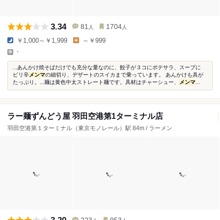
3.34
81
1704
人
人
￥1,000～￥1,999
～￥999
-
...あんかけ焼そばだけでも充分な量なのに、餃子が３コにポテサラ、スープに
ピリ辛
メンマ
の細切り、デザートのスイカまで乗っています。 あんかけも具が
たっぷり。...麺は黄色中太ストレート麺です。具材はチャーシュー、
メンマ
...
ラー麺ずんどう屋 羽田空港第1ターミナル店
羽田空港第１ターミナル（東京モノレール）駅 84m / ラーメン