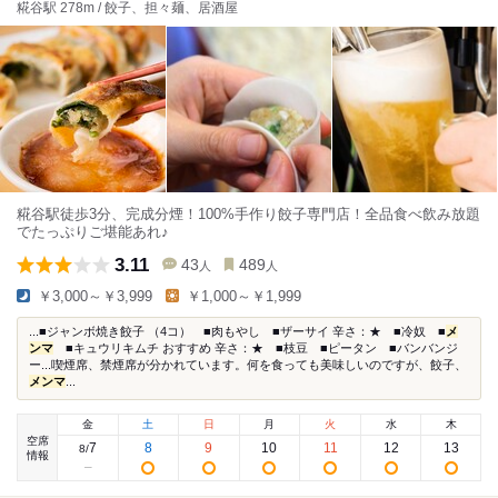
糀谷駅 278m / 餃子、担々麺、居酒屋
糀谷駅徒歩3分、完成分煙！100%手作り餃子専門店！全品食べ飲み放題
でたっぷりご堪能あれ♪
3.11
43
489
人
人
￥3,000～￥3,999
￥1,000～￥1,999
...■ジャンボ焼き餃子 （4コ） ■肉もやし ■ザーサイ 辛さ：★ ■冷奴 ■
メ
ンマ
■キュウリキムチ おすすめ 辛さ：★ ■枝豆 ■ピータン ■バンバンジ
ー...喫煙席、禁煙席が分かれています。何を食っても美味しいのですが、餃子、
メンマ
...
金
土
日
月
火
水
木
空席
7
8
9
10
11
12
13
8
/
情報