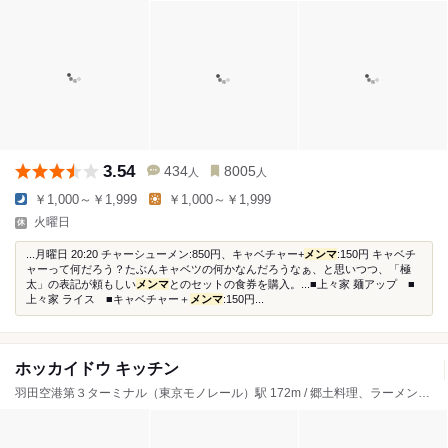
3.54
434
8005
人
人
￥1,000～￥1,999
￥1,000～￥1,999
火曜日
...月曜日 20:20 チャーシューメン:850円、キャベチャー+
メンマ
:150円 キャベチ
ャーって何だろう？たぶんキャベツの何かなんだろうなぁ、と思いつつ、「極
太」の表記が頼もしい
メンマ
とのセットの食券を購入。...■上々家 麺アップ ■
上々家 ライス ■キャベチャー＋
メンマ
:150円...
ホッカイドウ キッチン
羽田空港第３ターミナル（東京モノレール）駅 172m / 郷土料理、ラーメン、カレー