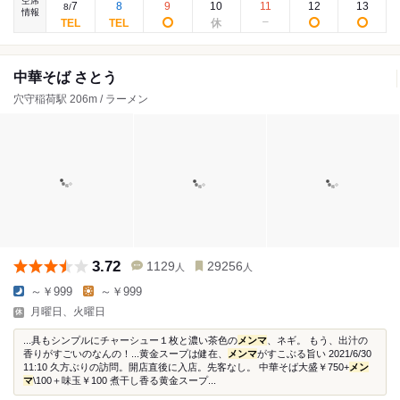
空席
7
8
9
10
11
12
13
8
/
情報
中華そば さとう
穴守稲荷駅 206m / ラーメン
3.72
1129
29256
人
人
～￥999
～￥999
月曜日、火曜日
...具もシンプルにチャーシュー１枚と濃い茶色の
メンマ
、ネギ。 もう、出汁の
香りがすごいのなんの！...黄金スープは健在、
メンマ
がすこぶる旨い 2021/6/30
11:10 久方ぶりの訪問。開店直後に入店。先客なし。 中華そば大盛￥750+
メン
マ
\100＋味玉￥100 煮干し香る黄金スープ...