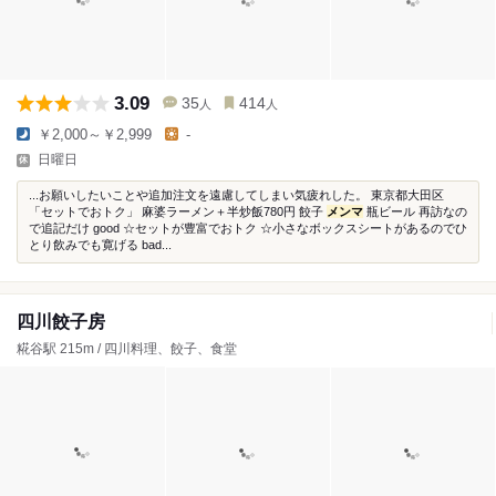
3.09
35
414
人
人
￥2,000～￥2,999
-
日曜日
...お願いしたいことや追加注文を遠慮してしまい気疲れした。 東京都大田区
「セットでおトク」 麻婆ラーメン＋半炒飯780円 餃子
メンマ
瓶ビール 再訪なの
で追記だけ good ☆セットが豊富でおトク ☆小さなボックスシートがあるのでひ
とり飲みでも寛げる bad...
四川餃子房
糀谷駅 215m / 四川料理、餃子、食堂