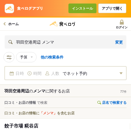
インストール
アプリで開く
ホーム
ログイン
変更
羽田空港周辺 メンマ
予算
他の検索条件
日時
時間
人数
でネット予約
羽田空港周辺
の
メンマ
に関する
お店
77
件
口コミ・お店の情報
で検索
店名で検索する
口コミ・お店の情報に
「メンマ」
を含むお店
餃子市場 糀谷店