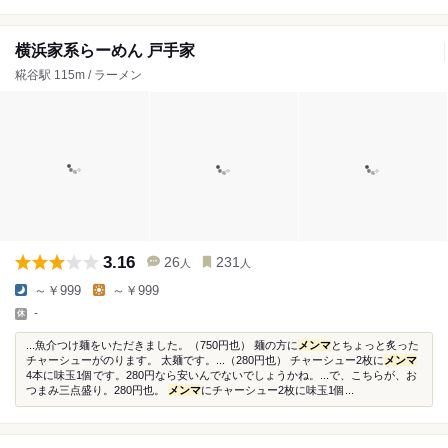
横浜家系らーめん 戸手家
糀谷駅 115m / ラーメン
3.16
26
231
人
人
～￥999
～￥999
-
...魚介つけ麺をいただきました。（750円也） 麺の方に
メンマ
とちょっと炙った
チャーシューがのります。 太麺です。...（280円也） チャーシュー2枚に
メンマ
4本に味玉1個です。280円なら安いんでないでしょうかね。...で、こちらが、お
つまみ三点盛り。280円也。
メンマ
にチャーシュー2枚に味玉1個...