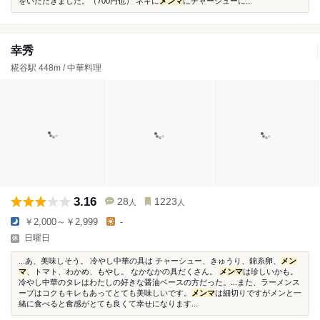
をいただきました。（700円也） ネギに
メンマ
にチャーシューに...
幸秀
糀谷駅 448m / 中華料理
3.16
28
1223
人
人
￥2,000～￥2,999
-
日曜日
...あ、美味しそう。 冷やし中華の具は チャーシュー、きゅうり、錦糸卵、
メン
マ
、トマト、わかめ、もやし。 なかなかの具だくさん。
メンマ
は珍しいかも。
冷やし中華のタレはわたしの好きな醤油ベースの方だった。...また、ラーメンス
ープはコクもキレもあってとても美味しいです。
メンマ
は細切りですがメンと一
緒に食べると食感がとても良くて幸せになります...