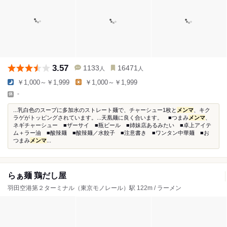
3.57
1133
16471
人
人
￥1,000～￥1,999
￥1,000～￥1,999
-
...乳白色のスープに多加水のストレート麺で、チャーシュー1枚と
メンマ
、キク
ラゲがトッピングされています。...天凰麺に良く合います。 ■つまみ
メンマ
、
ネギチャーシュー ■ザーサイ ■瓶ビール ■姉妹店あるみたい ■卓上アイテ
ム＋ラー油 ■酸辣麺 ■酸辣麺／水餃子 ■注意書き ■ワンタン中華麺 ■お
つまみ
メンマ
...
らぁ麺 鶏だし屋
羽田空港第２ターミナル（東京モノレール）駅 122m / ラーメン