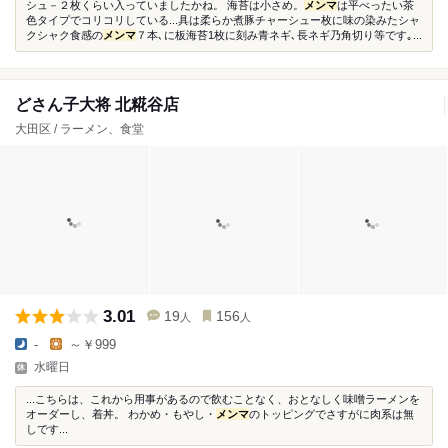
シュ－２枚くらい入っていましたかね。 海苔は小さめ。
メンマ
は平べったい茶
色タイプでコリコリしている...具は柔らか煮豚チャーシュー枚に味の染みたシャ
クシャク食感の
メンマ
７本､に板海苔1枚に刻み青ネギ､長ネギ乃角切り等です｡...
どさん子大将 北糀谷店
大田区 / ラーメン、食堂
3.01
19
156
人
人
-
～￥999
水曜日
...こちらは、これから用事があるので飲むことなく、おとなしく味噌ラーメンを
オーダーし、着丼。 わかめ・もやし・
メンマ
のトッピングでさすがに肉系は無
しです...