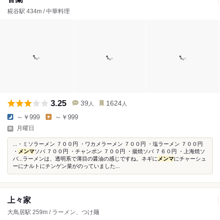
糀谷駅 434m / 中華料理
3.25
39
1624
人
人
～￥999
～￥999
月曜日
...・ミソラーメン ７００円 ・ワカメラーメン ７００円 ・塩ラーメン ７００円
・
メンマ
ソバ ７００円 ・チャンポン ７００円 ・揚焼ソバ ７６０円 ・上海焼ソ
バ...ラーメンは、透明系で薄目の醤油の感じですね。ネギに
メンマ
にチャーシュ
ーにナルトにチンゲン菜がのっていました...
上々家
大鳥居駅 259m / ラーメン、つけ麺