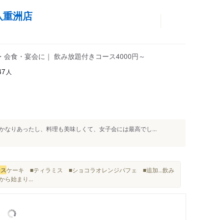
八重洲店
会食・宴会に｜ 飲み放題付きコース4000円～
人
47
なりあったし、料理も美味しくて、女子会には最高でし...
ース
ケーキ ■ティラミス ■ショコラオレンジパフェ ■追加...飲み
ら始まり...