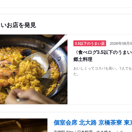
しいお店を発見
2026年08月0
3.5以下のうまい店
〈食べログ3.5以下のうま
郷土料理
おいしくってコスパも良い。1人で
た。
個室会席 北大路 京橋茶寮 東
京橋駅 52m / 日本料理、すき焼き、ふぐ