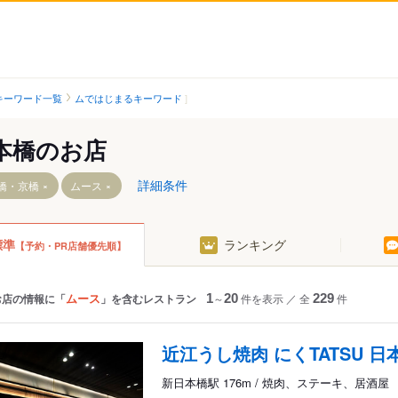
キーワード一覧
ムではじまるキーワード
本橋のお店
詳細条件
橋・京橋
ムース
標準
ランキング
【予約・PR店舗優先順】
駅
ムース
お店の情報に「
」を含むレストラン
1
～
20
件を表示
／
全
229
件
近江うし焼肉 にくTATSU 
新日本橋駅 176m / 焼肉、ステーキ、居酒屋