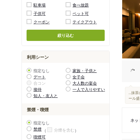
駐車場
食べ放題
子供可
ペット可
クーポン
テイクアウト
絞り込む
利用シーン
指定なし
家族・子供と
デート
女子会
合コン
大人数の宴会
接待
一人で入りやすい
...
知人・友人と
ール盛
禁煙・喫煙
ネッ
指定なし
禁煙
分煙を含む
喫煙可