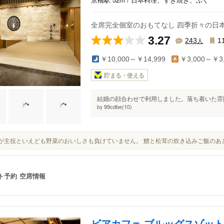
全席完全個室のおもてなし 四季折々の日本料
3.27
人
243
1
￥10,000～￥14,999
￥3,000～￥3,
貯まる・使える
結婚の顔合わせで利用しました。落ち着いた雰囲
99cdbe(10)
by
お肉が主役といえども野菜のおいしさも負けていません。 鱧と松茸の炊き込みご飯の
ト予約
空席情報
ビアカフェ ブルッグスゾット