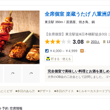
全席個室 楽蔵うたげ 八重洲
東京駅 350m / 居酒屋、焼き鳥、鍋
【全席個室】東京駅徒&日本橋駅徒歩3分｜
3.08
人
203
1
￥4,000～￥4,999
-
貯まる・使える
完全個室で美味しい料理とお酒を楽しめ
大学のOB会の二次会として訪問しました。 ゴー
■にんにくピザ ■本日のあら汁 ■デザート ■本日のアイス ■ミルキーカスタード
ト予約
空席情報