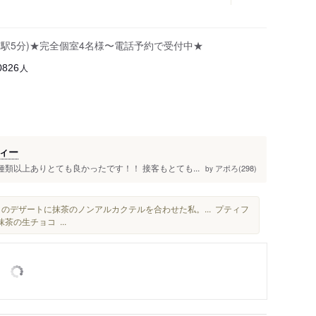
京駅5分)★完全個室4名様〜電話予約で受付中★
人
0826
ィー
類以上ありとても良かったです！！ 接客もとても...
アポろ(298)
by
りのデザートに抹茶のノンアルカクテルを合わせた私。... プティフ
茶の生チョコ ...