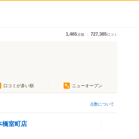
｜
1,465
727,385
店舗
口コミ
口コミが多い順
ニューオープン
点数について
日本橋室町店