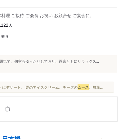
理 ご接待 ご会食 お祝い お顔合せ ご宴会に。
人
1122
999
気で、個室もゆったりしており、両家ともにリラックス...
あとはデザート。 栗のアイスクリーム、チーズの
ムース
、無花...
 日本橋