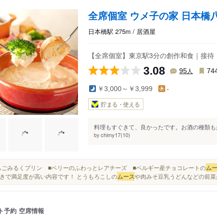
全席個室 ウメ子の家 日本橋
日本橋駅 275m / 居酒屋
【全席個室】東京駅3分の創作和食｜接待・
3.08
人
95
74
￥3,000～￥3,999
-
貯まる・使える
料理もすぐきて、良かったです。お酒の種類もか
chimy17(10)
by
■いちごみるくプリン ■ベリーのふわっとレアチーズ ■ベルギー産チョコレートの
ム
きで満足度が高い内容です！ とうもろこしの
ムース
や肉みそ豆乳うどんなどの前菜か
ト予約
空席情報