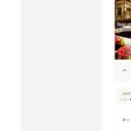
...
した.
ネッ