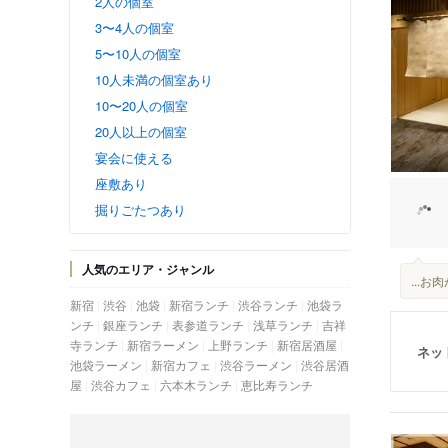
2人の個室
3〜4人の個室
5〜10人の個室
10人未満の個室あり
10〜20人の個室
20人以上の個室
宴会に使える
座敷あり
掘りごたつあり
人気のエリア・ジャンル
...
新宿
渋谷
池袋
新宿ランチ
渋谷ランチ
池袋ラ
ンチ
銀座ランチ
表参道ランチ
浅草ランチ
吉祥
寺ランチ
新宿ラーメン
上野ランチ
新宿居酒屋
ネッ
池袋ラーメン
新宿カフェ
渋谷ラーメン
渋谷居酒
屋
渋谷カフェ
六本木ランチ
恵比寿ランチ