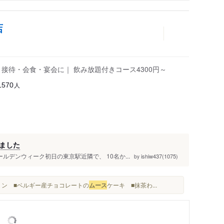
店
接待・会食・宴会に｜ 飲み放題付きコース4300円～
人
1570
ました
ルデンウィーク初日の東京駅近隣で、 10名か...
ishiw437(1075)
by
プリン ■ベルギー産チョコレートの
ムース
ケーキ ■抹茶わ...