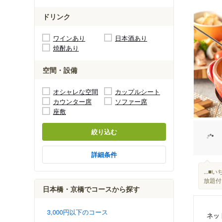
ドリンク
ワインあり
日本酒あり
焼酎あり
空間・設備
オシャレな空間
カップルシート
カウンター席
ソファー席
座敷
絞り込む
詳細条件
...
放題付
日本橋・京橋でコースから探す
3,000円以下のコース
ネッ