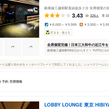
銀座線三越前駅直結徒歩２分 全席個室の近江うし
3.43
人
326
1
￥8,000～￥9,999
￥3,000～￥3,9
貯まる・使える
全席個室完備！日本三大和牛の近江牛を『
銀座線三越前駅A9出口からすぐ！ YUITOビル
デザートは盛り合わせをメッセージプレートで対応してくれました。シュークリームと
ト予約
空席情報
LOBBY LOUNGE 東京 HIBIY