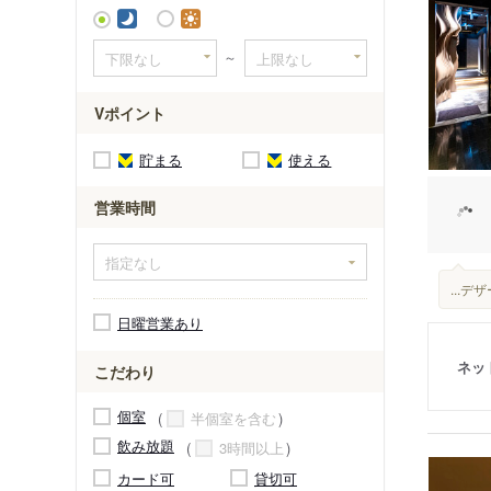
～
Vポイント
貯まる
使える
営業時間
...
日曜営業あり
ネッ
こだわり
個室
半個室を含む
飲み放題
3時間以上
カード可
貸切可