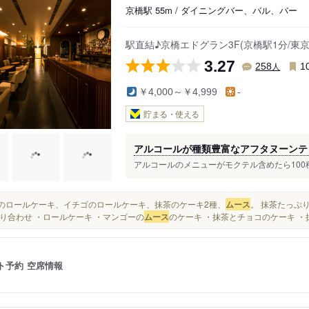
京橋駅 55m / ダイニングバー、バル、バー
駅直結♪京橋エドグラン3F(京橋駅1分/東
3.27
人
258
1
￥4,000～￥4,999
-
貯まる・使える
アルコールが種類豊富なアフタヌーンテ
アルコールのメニューがモクテル含めたら100種
抹茶のロールケーキ、イチゴのロールケーキ、抹茶のケーキ2種、
ムース
。 抹茶たっぷ
り合わせ ・ロールケーキ ・マンゴーの
ムース
のケーキ ・抹茶とチョコのケーキ ・抹
ト予約
空席情報