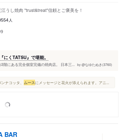
焼肉 "trust&treat"信頼とご褒美を！
人
0554
99
にくTATSU』で堪能。
の3階にある完全個室完備の焼肉店。 日本三...
@なゆたぬき(3760)
by
パンナコッタ、
ムース
にメッセージと花火が添えられます。アニ...
A BAR