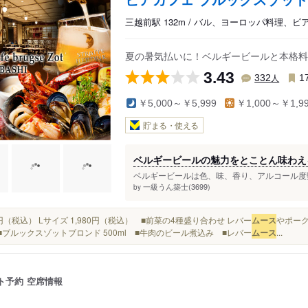
三越前駅 132m / バル、ヨーロッパ料理、ビ
夏の暑気払いに！ベルギービールと本格料
3.43
人
332
1
￥5,000～￥5,999
￥1,000～￥1,9
貯まる・使える
ベルギービールの魅力をとことん味わえ
ベルギービールは色、味、香り、アルコール度数
一級うん築士(3699)
by
380円（税込） Lサイズ 1,980円（税込） ■前菜の4種盛り合わせ レバー
ムース
やポー
..■ブルックスゾットブロンド 500ml ■牛肉のビール煮込み ■レバー
ムース
...
ト予約
空席情報