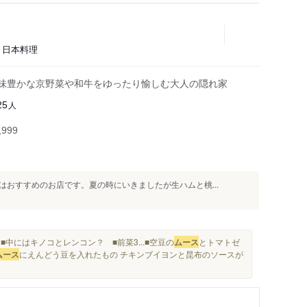
、日本料理
滋味豊かな京野菜や和牛をゆったり愉しむ大人の隠れ家
人
25
999
おすすめのお店です。夏の時にいきましたが生ハムと桃...
中にはキノコとレンコン？ ■前菜3...■空豆の
ムース
とトマトゼ
ムース
にえんどう豆を入れたもの チキンブイヨンと昆布のソースが