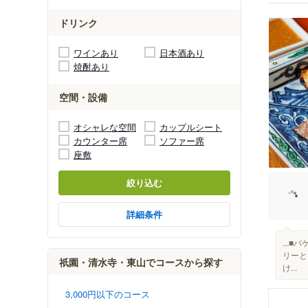
ドリンク
ワインあり
日本酒あり
焼酎あり
空間・設備
オシャレな空間
カップルシート
カウンター席
ソファー席
座敷
絞り込む
詳細条件
...
リーと
祇園・清水寺・東山でコースから探す
け...
3,000円以下のコース