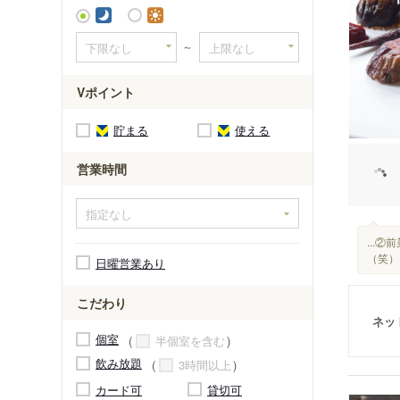
～
Vポイント
貯まる
使える
営業時間
...
（笑）
日曜営業あり
こだわり
ネッ
個室
半個室を含む
飲み放題
3時間以上
カード可
貸切可