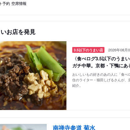
ト予約
空席情報
しいお店を発見
2026年08月0
3.5以下のうまい店
〈食べログ3.5以下のうま
ガチ中華。京都・下鴨にあ
おいしいもの好きのあの人に「食べロ
住のライター・猫田しげるさんが、
紹介。
南禅寺参道 菊水