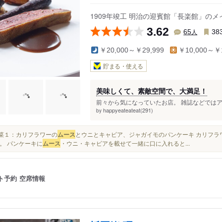
1909年竣工 明治の迎賓館「長楽館」の
3.62
人
65
38
￥20,000～￥29,999
￥10,000～￥1
貯まる・使える
美味しくて、素敵空間で、大満足！
前々から気になっていたお店。 雑誌などではア
happyeateateat(291)
by
②前菜１：カリフラワーの
ムース
とウニとキャビア、ジャガイモのパンケーキ カリフラ
。 パンケーキに
ムース
・ウニ・キャビアを載せて一緒に口に入れると...
ト予約
空席情報