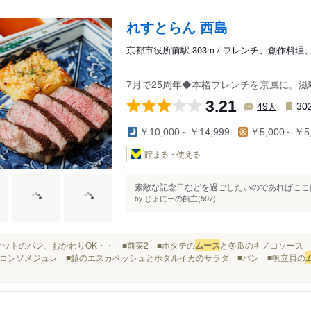
れすとらん 西島
京都市役所前駅 303m / フレンチ、創作料理
7月で25周年◆本格フレンチを京風に。
3.21
人
49
30
￥10,000～￥14,999
￥5,000～￥5,
貯まる・使える
素敵な記念日などを過ごしたいのであればここは
じょにーの飼主(597)
by
■バケットのパン、おかわりOK・・ ■前菜2 ■ホタテの
ムース
と冬瓜のキノコソース ■
コンソメジュレ ■鱚のエスカベッシュとホタルイカのサラダ ■パン ■帆立貝の