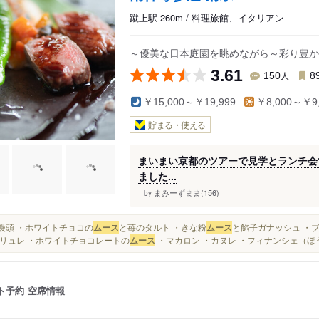
蹴上駅 260m / 料理旅館、イタリアン
～優美な日本庭園を眺めながら～彩り豊か
3.61
人
150
8
￥15,000～￥19,999
￥8,000～￥9,
貯まる・使える
まいまい京都のツアーで見学とランチ会
ました...
まみーずまま(156)
by
・麩饅頭 ・ホワイトチョコの
ムース
と苺のタルト ・きな粉
ムース
と餡子ガナッシュ ・
リュレ ・ホワイトチョコレートの
ムース
・マカロン ・カヌレ ・フィナンシェ（ほうじ
ト予約
空席情報