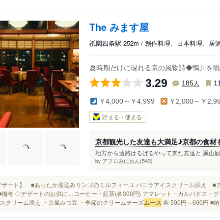
The みます屋
祇園四条駅 252m / 創作料理、日本料理、居
夏時期だけに現れる京の風物詩◆鴨川を眺
3.29
人
185
1
￥4,000～￥4,999
￥2,000～￥2,9
貯まる・使える
京都観光した友達も大満足♪京都の食材
地方から遠路はるばるやって来た友達と 嵐山観
アフロみにおん(543)
by
■【デザート】 ■あったか煮込みリンゴのミルフィーユ バニラアイスクリーム添え 
 ■備考 ◇デザートのお供に…コーヒー・紅茶(各300円) アマレット・カルバドス・グラ
スクリーム添え ・京風みつ豆 ・季節のクリームチーズ
ムース
各 500円～600円 ■納