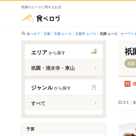
祇園のムースに関するお店
食べログ
食べログ
京都
京都 ムース
京都市 ムース
キーワー
祇園 ムース
祇
エリア
から探す
祇園
祇園・清水寺・東山
三条京阪
ジャンル
から探す
東山駅
蹴上駅
口コミ・
すべて
清水五条
三条駅
予算