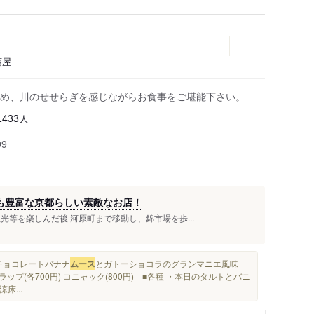
酒屋
め、川のせせらぎを感じながらお食事をご堪能下さい。
人
1433
99
も豊富な京都らしい素敵なお店！
光等を楽しんだ後 河原町まで移動し、錦市場を歩...
■チョコレートバナナ
ムース
とガトーショコラのグランマニエ風味
ップ(各700円) コニャック(800円) ■各種 ・本日のタルトとバニ
涼床...