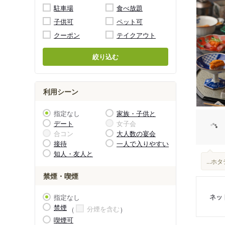
駐車場
食べ放題
子供可
ペット可
クーポン
テイクアウト
絞り込む
利用シーン
指定なし
家族・子供と
デート
女子会
合コン
大人数の宴会
接待
一人で入りやすい
知人・友人と
...
禁煙・喫煙
ネッ
指定なし
禁煙
分煙を含む
喫煙可