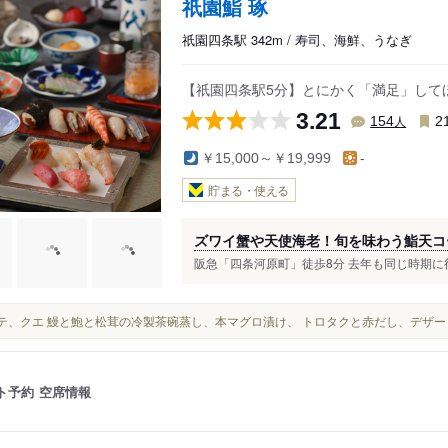
祇園鮨 琢
祇園四条駅 342m / 寿司、海鮮、うなぎ
【祇園四条駅5分】とにかく「満足」して
3.21
人
154
2
￥15,000～￥19,999
-
貯まる・使える
ズワイ蟹や天使海老！旬を味わう鮨天コ
阪急「四条河原町」徒歩8分 去年も同じ時期に行
ホタテ、クエ 鰻と鮑と松茸の冷製茶碗蒸し、本マグロ漬け、 トロタクと赤だし、デザ
ト予約
空席情報