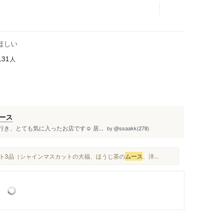
ほしい
人
131
ース
き、とても気に入ったお店です☺️ 居...
@ssaakk(278)
by
ート3品（シャインマスカットの大福、ほうじ茶の
ムース
、洋...