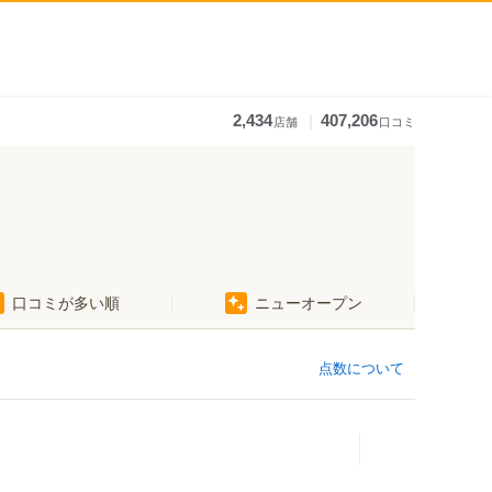
｜
2,434
407,206
店舗
口コミ
口コミが多い順
ニューオープン
点数について