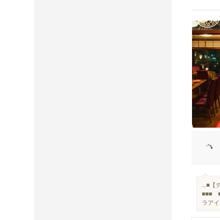
...
■■■
ラアイ