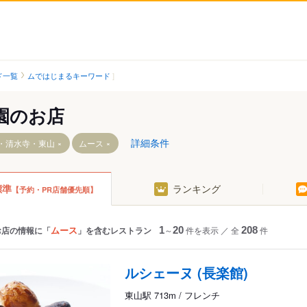
ド一覧
ムではじまるキーワード
園のお店
詳細条件
・清水寺・東山
ムース
標準
ランキング
【予約・PR店舗優先順】
駅
ムース
お店の情報に「
」を含むレストラン
1
～
20
件を表示
／
全
208
件
駅
ルシェーヌ (長楽館)
東山駅 713m / フレンチ