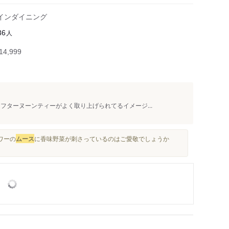
メインダイニング
人
36
4,999
フターヌーンティーがよく取り上げられてるイメージ...
ワーの
ムース
に香味野菜が刺さっているのはご愛敬でしょうか