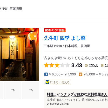
ト予約
空席情報
先斗町 四季 よし菜
三条駅 285m / 日本料理、居酒屋
古き良き素朴のぬくもりを感じさせる調度
3.43
人
295
1
￥6,000～￥7,999
￥5,000～￥5,9
貯まる・使える
料理ラインナップが絶妙な京料理屋さん
先斗町（ぽんとちょう）の通り沿いにある京料理
number-23(108)
by