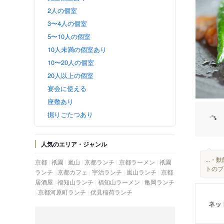
2人の個室
3〜4人の個室
5〜10人の個室
10人未満の個室あり
10〜20人の個室
20人以上の個室
宴会に使える
座敷あり
掘りごたつあり
人気のエリア・ジャンル
...
京都
祇園
嵐山
京都ランチ
京都ラーメン
祇園
トのブ
ランチ
京都カフェ
宇治ランチ
嵐山ランチ
京都
居酒屋
福知山ランチ
福知山ラーメン
亀岡ランチ
京都河原町ランチ
伏見稲荷ランチ
ネッ