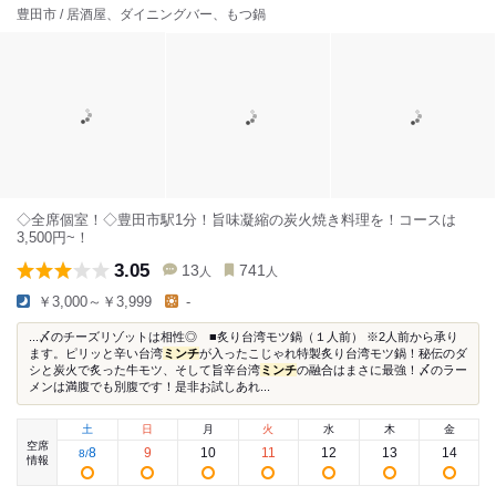
豊田市 / 居酒屋、ダイニングバー、もつ鍋
◇全席個室！◇豊田市駅1分！旨味凝縮の炭火焼き料理を！コースは
3,500円~！
3.05
13
741
人
人
￥3,000～￥3,999
-
...〆のチーズリゾットは相性◎ ■炙り台湾モツ鍋（１人前） ※2人前から承り
ます。ピリッと辛い台湾
ミンチ
が入ったこじゃれ特製炙り台湾モツ鍋！秘伝のダ
シと炭火で炙った牛モツ、そして旨辛台湾
ミンチ
の融合はまさに最強！〆のラー
メンは満腹でも別腹です！是非お試しあれ...
土
日
月
火
水
木
金
空席
8
9
10
11
12
13
14
8
/
情報