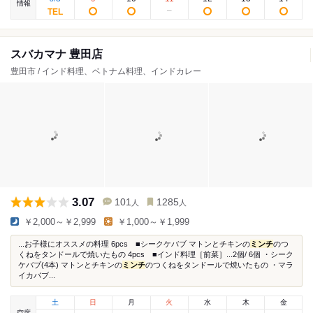
情報
スバカマナ 豊田店
豊田市 / インド料理、ベトナム料理、インドカレー
3.07
101
1285
人
人
￥2,000～￥2,999
￥1,000～￥1,999
...お子様にオススメの料理 6pcs ■シークケバブ マトンとチキンの
ミンチ
のつ
くねをタンドールで焼いたもの 4pcs ■インド料理［前菜］...2個/ 6個 ・シーク
ケバブ(4本) マトンとチキンの
ミンチ
のつくねをタンドールで焼いたもの ・マラ
イカバブ...
土
日
月
火
水
木
金
空席