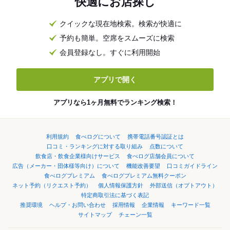
快適にお店探し
クイックな現在地検索。検索が快適に
予約も簡単。空席をスムーズに検索
会員登録なし。すぐに利用開始
アプリで開く
アプリなら1ヶ月無料でランキング検索！
利用規約
食べログについて
携帯電話番号認証とは
口コミ・ランキングに対する取り組み
点数について
飲食店・飲食企業様向けサービス
食べログ店舗会員について
広告（メーカー・団体様等向け）について
機能改善要望
口コミガイドライン
食べログプレミアム
食べログプレミアム無料クーポン
ネット予約（リクエスト予約）
個人情報保護方針
外部送信（オプトアウト）
特定商取引法に基づく表記
推奨環境
ヘルプ・お問い合わせ
採用情報
企業情報
キーワード一覧
サイトマップ
チェーン一覧