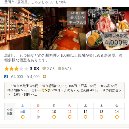
豊田市 / 居酒屋、しゃぶしゃぶ、もつ鍋
馬刺し、もつ鍋などの九州料理と100種以上焼酎が楽しめる居酒屋。多
種多様な個室もあります。
3.03
27
957
人
人
￥4,000～￥4,999
-
...・追加水餃子 330円 ・追加背脂にんにく 165円 ・豆富 165円 ・辛み醤 55円 ・
柚子胡椒 55円 ・カレー
ミンチ
220円 ・〆のちゃんぽん麺 495円 ・〆の雑炊セッ
ト（1杯）495円 - -...
土
日
月
火
水
木
金
空席
8
9
10
11
12
13
14
8
/
情報