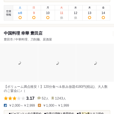
土
日
月
火
水
木
金
空席
8
9
10
11
12
13
14
8
/
情報
中国料理 幸華 豊田店
豊田市 / 中華料理、刀削麺、居酒屋
【ボリューム満点格安！】120分食べ＆飲み放題4180円(税込)、大人数
のご宴会に♪（
3.17
52
1243
人
人
￥2,000～￥2,999
￥1,000～￥1,999
...■ピーマンとハチの巣炒め ■白菜の漬物と春雨炒め ■豚
ミンチ
とナス炒め