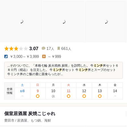
3.07
17
661
人
人
￥3,000～￥3,999
～￥999
...そのついでに、「本格七輪 炭火焼肉 炭咲」を訪問した。 牛
ミンチ
丼セット６
８０円（税込） を注文した。 牛
ミンチ
丼セット 牛
ミンチ
丼とスープのセット
牛ミンチ丼のご飯の量に面食らったが...
土
日
月
火
水
木
金
空席
8
9
10
11
12
13
14
8
/
情報
個室居酒屋 炭焼こじゃれ
豊田市 / 居酒屋、もつ鍋、海鮮