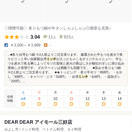
◇喫煙可能◇ 炙りもつ鍋や牛タンしゃぶしゃぶ◎個室も充実♪
3.04
11
923
人
人
￥3,000～￥3,999
-
...■炙り台湾もつ鍋 ※2人前よりご注文承ります。 厳選された牛もつを炭火で炙
りピリッと辛い自家製台湾
ミンチ
が入ったちゃこるオリジナルメニュー。 牛も
つを炭火で炙る事によってモツの旨味と炭火の香ばしさが秘伝のダシに溶け込み
美味しさ倍増です。 〆のラーメンは満腹でも別腹です。 ■旨みそ炙りもつ鍋
※2人前よりご注文承ります。 ■★トッピング ・炙り牛モツ「858円」 ・もや
し「308円」 ・キャベツ・ニラ「528円」 ・台湾
ミンチ
「418円」 ・追加ダシ
「220円」...
土
日
月
火
水
木
金
空席
8
9
10
11
12
13
14
8
/
情報
DEAR DEAR アイモール三好店
みよし市 / インド料理、ベトナム料理、タイ料理