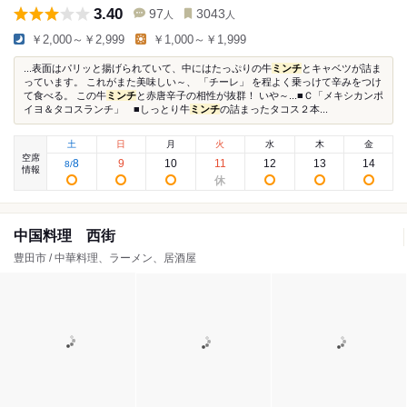
3.40
97
3043
人
人
￥2,000～￥2,999
￥1,000～￥1,999
...表面はパリッと揚げられていて、中にはたっぷりの牛
ミンチ
とキャベツが詰ま
っています。 これがまた美味しい～、 「チーレ」 を程よく乗っけて辛みをつけ
て食べる。 この牛
ミンチ
と赤唐辛子の相性が抜群！ いや～...■Ｃ「メキシカンポ
イヨ＆タコスランチ」 ■しっとり牛
ミンチ
の詰まったタコス２本...
土
日
月
火
水
木
金
空席
8
9
10
11
12
13
14
8
/
情報
中国料理 西街
豊田市 / 中華料理、ラーメン、居酒屋