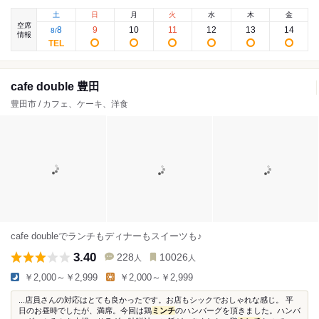
土
日
月
火
水
木
金
空席
8
9
10
11
12
13
14
8
/
情報
cafe double 豊田
豊田市 / カフェ、ケーキ、洋食
cafe doubleでランチもディナーもスイーツも♪
3.40
228
10026
人
人
￥2,000～￥2,999
￥2,000～￥2,999
...店員さんの対応はとても良かったです。お店もシックでおしゃれな感じ。 平
日のお昼時でしたが、満席。今回は鶏
ミンチ
のハンバーグを頂きました。ハンバ