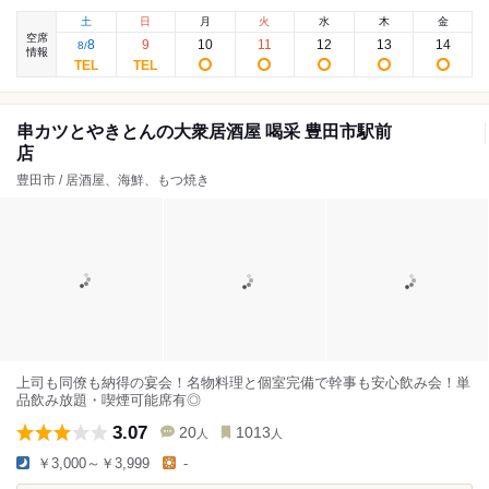
土
日
月
火
水
木
金
空席
8
9
10
11
12
13
14
8
/
情報
串カツとやきとんの大衆居酒屋 喝采 豊田市駅前
店
豊田市 / 居酒屋、海鮮、もつ焼き
上司も同僚も納得の宴会！名物料理と個室完備で幹事も安心飲み会！単
品飲み放題・喫煙可能席有◎
3.07
20
1013
人
人
￥3,000～￥3,999
-