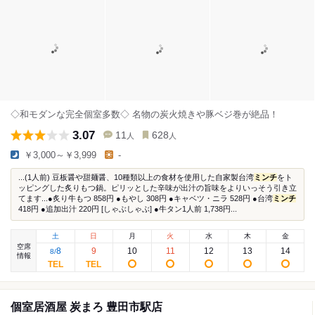
◇和モダンな完全個室多数◇ 名物の炭火焼きや豚ベジ巻が絶品！
3.07
11
628
人
人
￥3,000～￥3,999
-
...(1人前) 豆板醤や甜麺醤、10種類以上の食材を使用した自家製台湾
ミンチ
をト
ッピングした炙りもつ鍋。ピリッとした辛味が出汁の旨味をよりいっそう引き立
てます...●炙り牛もつ 858円 ●もやし 308円 ●キャベツ・ニラ 528円 ●台湾
ミンチ
418円 ●追加出汁 220円 [しゃぶしゃぶ] ●牛タン1人前 1,738円...
土
日
月
火
水
木
金
空席
8
9
10
11
12
13
14
8
/
情報
個室居酒屋 炭まろ 豊田市駅店