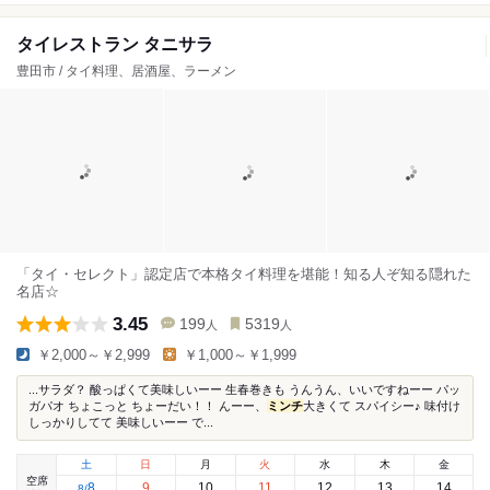
タイレストラン タニサラ
豊田市 / タイ料理、居酒屋、ラーメン
「タイ・セレクト」認定店で本格タイ料理を堪能！知る人ぞ知る隠れた
名店☆
3.45
199
5319
人
人
￥2,000～￥2,999
￥1,000～￥1,999
...サラダ？ 酸っぱくて美味しいーー 生春巻きも うんうん、いいですねーー パッ
ガパオ ちょこっと ちょーだい！！ んーー、
ミンチ
大きくて スパイシー♪ 味付け
しっかりしてて 美味しいーー で...
土
日
月
火
水
木
金
空席
8
9
10
11
12
13
14
8
/