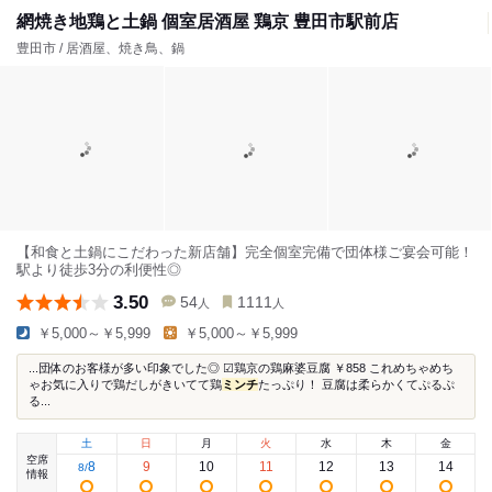
網焼き地鶏と土鍋 個室居酒屋 鶏京 豊田市駅前店
豊田市 / 居酒屋、焼き鳥、鍋
【和食と土鍋にこだわった新店舗】完全個室完備で団体様ご宴会可能！
駅より徒歩3分の利便性◎
3.50
54
1111
人
人
￥5,000～￥5,999
￥5,000～￥5,999
...団体のお客様が多い印象でした◎ ︎︎︎︎︎︎☑︎鶏京の鶏麻婆豆腐 ￥858 これめちゃめち
ゃお気に入りで鶏だしがきいてて鶏
ミンチ
たっぷり！ 豆腐は柔らかくてぷるぷ
る...
土
日
月
火
水
木
金
空席
8
9
10
11
12
13
14
8
/
情報