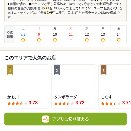
■春雨の炒め ■ピーマンと干し豆腐炒め...待つこと7分ほどで御料理到着です！
独特の食感の刀削麺 台湾
ﾐﾝﾁ
もﾓﾘﾓﾘ入ってましてﾎﾞﾘｭｳﾐｨｰ スープも悪くないな
ぁ！...トッピングは、“辛
ミンチ
”“ニラ”“小口ネギ”と台湾ラーメンLikeな構成で
す...
土
日
月
火
水
木
金
空席
8
9
10
11
12
13
14
8
/
情報
このエリアで人気のお店
1
2
3
かも川
タンボラーダ
こなす
3.78
3.72
3.7
アプリに切り替える