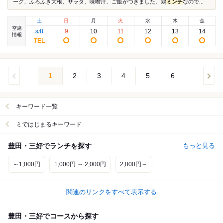
ーグ、ふろふき大根、サラダ、味噌汁、ご飯がつきました。鶏
ミンチ
なので...
土
日
月
火
水
木
金
空席
8
9
10
11
12
13
14
8
/
情報
1
2
3
4
5
6
キーワード一覧
ミではじまるキーワード
豊田・三好でランチを探す
もっと見る
～1,000円
1,000円 ～ 2,000円
2,000円～
関連のリンクをすべて表示する
豊田・三好でコースから探す