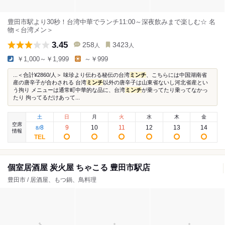
豊田市駅より30秒！台湾中華でランチ11:00～深夜飲みまで楽しむ☆ 名
物＜台湾メン＞
3.45
258
3423
人
人
￥1,000～￥1,999
～￥999
...＜合計¥2860/人＞ 味珍より伝わる秘伝の台湾
ミンチ
、こちらには中国湖南省
産の唐辛子が合わされる 台湾
ミンチ
以外の唐辛子は山東省ないし河北省産とい
う拘り メニューは通常町中華的な品に、台湾
ミンチ
が乗ってたり乗ってなかっ
たり 拘ってるだけあって...
土
日
月
火
水
木
金
空席
8
9
10
11
12
13
14
8
/
情報
個室居酒屋 炭火屋 ちゃこる 豊田市駅店
豊田市 / 居酒屋、もつ鍋、鳥料理