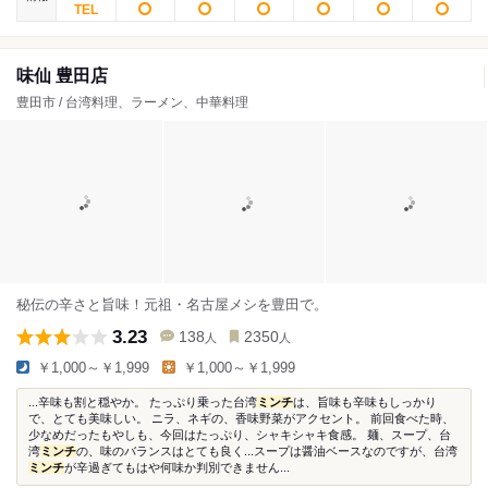
味仙 豊田店
豊田市 / 台湾料理、ラーメン、中華料理
秘伝の辛さと旨味！元祖・名古屋メシを豊田で。
3.23
138
2350
人
人
￥1,000～￥1,999
￥1,000～￥1,999
...辛味も割と穏やか。 たっぷり乗った台湾
ミンチ
は、旨味も辛味もしっかり
で、とても美味しい。 ニラ、ネギの、香味野菜がアクセント。 前回食べた時、
少なめだったもやしも、今回はたっぷり、シャキシャキ食感。 麺、スープ、台
湾
ミンチ
の、味のバランスはとても良く...スープは醤油ベースなのですが、台湾
ミンチ
が辛過ぎてもはや何味か判別できません...