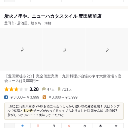
炭火ノ串や。ニューハカタスタイル 豊田駅前店
豊田市 / 居酒屋、焼き鳥、海鮮
【豊田駅徒歩2分】完全個室完備！九州料理が自慢のネオ大衆酒場☆宴
会コースは3,000円〜
3.28
47
711
人
人
￥3,000～￥3,999
￥3,000～￥3,999
...︎︎︎︎☑︎こぼれ四川麻婆 ¥748 お酒にも合うしっかり濃い味の麻婆豆腐！ 具はシンプ
ルで豆腐と
ミンチ
チーズがのってるタイプもありました◎ ︎︎︎︎☑︎かんぱち刺 ¥977
脂がしっかりのってて美味しかったのと...
土
日
月
火
水
木
金