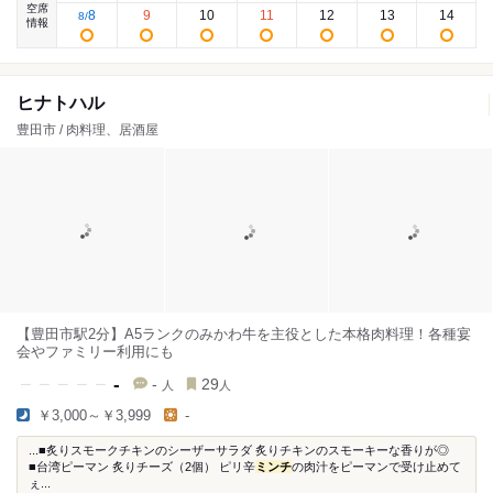
空席
8
9
10
11
12
13
14
8
/
情報
ヒナトハル
豊田市 / 肉料理、居酒屋
【豊田市駅2分】A5ランクのみかわ牛を主役とした本格肉料理！各種宴
会やファミリー利用にも
-
-
29
人
人
￥3,000～￥3,999
-
...■炙りスモークチキンのシーザーサラダ 炙りチキンのスモーキーな香りが◎
■台湾ピーマン 炙りチーズ（2個） ピリ辛
ミンチ
の肉汁をピーマンで受け止めて
ぇ...