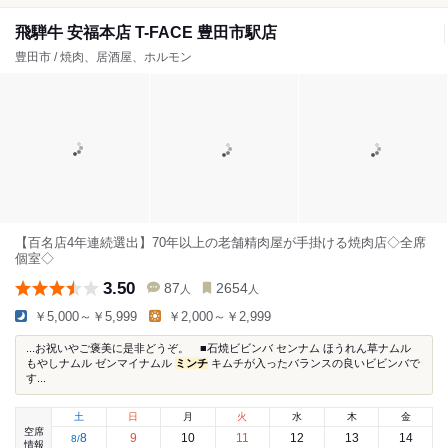
飛騨牛 安福本店 T-FACE 豊田市駅店
豊田市 / 焼肉、居酒屋、ホルモン
【百名店4年連続選出】70年以上の老舗精肉屋が手掛ける焼肉店◇全席
個室◇
3.50
87
2654
人
人
￥5,000～￥5,999
￥2,000～￥2,999
...お祝いやご褒美に是非どうぞ。 ■石焼ビビンバ センナム ほうれん草ナムル
もやしナムル ゼンマイナムル
ミンチ
キムチが入ったバランスの良いビビンバで
す...
土
日
月
火
水
木
金
空席
8
9
10
11
12
13
14
8
/
情報