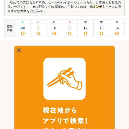
...初めての方にもおすすめ。ビールやハイボールはもちろん、日本酒とも相性の
良い一品です。 ■お手製つくね 喝采のお手製つくねは、鶏
ミンチ
をベースに香
り豊かな大葉を混ぜ込み...
土
日
月
火
水
木
金
空席
8
9
10
11
12
13
14
8
/
情報