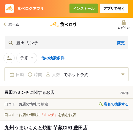
インストール
アプリで開く
ホーム
ログイン
変更
豊田 ミンチ
予算
他の検索条件
日時
時間
人数
でネット予約
豊田
の
ミンチ
に関する
お店
202
件
口コミ・お店の情報
で検索
店名で検索する
口コミ・お店の情報に
「ミンチ」
を含むお店
九州うまいもんと焼酎 芋蔵GIRI 豊田店