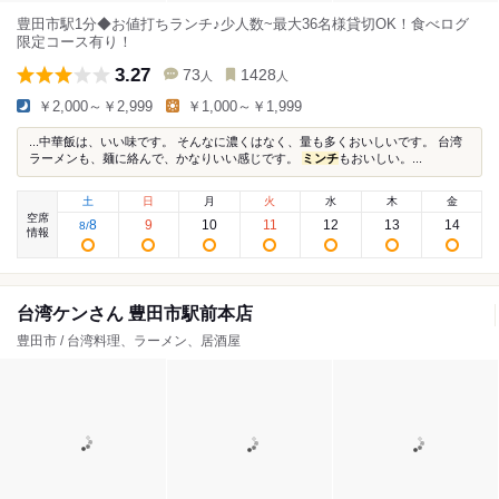
豊田市駅1分◆お値打ちランチ♪少人数~最大36名様貸切OK！食べログ
限定コース有り！
3.27
73
1428
人
人
￥2,000～￥2,999
￥1,000～￥1,999
...中華飯は、いい味です。 そんなに濃くはなく、量も多くおいしいです。 台湾
ラーメンも、麺に絡んで、かなりいい感じです。
ミンチ
もおいしい。...
土
日
月
火
水
木
金
空席
8
9
10
11
12
13
14
8
/
情報
台湾ケンさん 豊田市駅前本店
豊田市 / 台湾料理、ラーメン、居酒屋