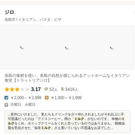
ジロ
糸島市 / イタリアン、パスタ、ピザ
糸島の食材を使い、糸島の自然が感じられるアットホームなイタリアン
食堂【トラットリアジロ】
3.17
52
3416
人
人
￥2,000～￥2,999
￥1,000～￥1,999
月曜日、火曜日
...意外にいけました。 私たちもドリンクを少々待たされましたがそれ以上に不
可思議だったのは「アイスコーヒー」用の「
ミルク
」がないのです。 本物の
ミ
ルク
をくれ、ホイップクリームをくれと言っているのではありません。 植物油
脂を乳化させた「似非
ミルク
」さえ置いていない不思議なお店でした...