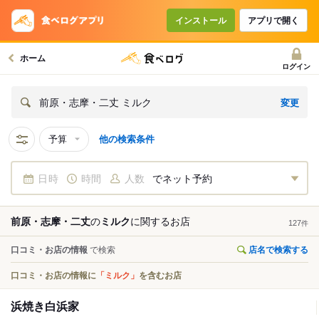
インストール
アプリで開く
ホーム
ログイン
変更
前原・志摩・二丈 ミルク
予算
他の検索条件
日時
時間
人数
でネット予約
前原・志摩・二丈
の
ミルク
に関する
お店
127
件
口コミ・お店の情報
で検索
店名で検索する
口コミ・お店の情報に
「ミルク」
を含むお店
浜焼き白浜家