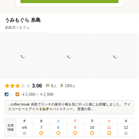
うみもぐら 糸島
糸島市 / カフェ
3.06
8
180
人
人
-
￥2,000～￥2,999
...coffee break 糸島でランチの後吊り橋を見に行った後にお邪魔しました。 アイ
スコーヒーとアイス
ミルク
スパイスティー。 普通の美...
木
金
土
日
月
火
水
空席
6
7
8
9
10
11
12
8
/
情報