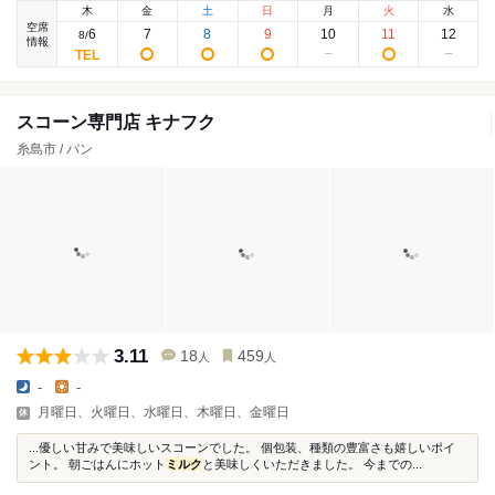
木
金
土
日
月
火
水
空席
6
7
8
9
10
11
12
8
/
情報
スコーン専門店 キナフク
糸島市 / パン
3.11
18
459
人
人
-
-
月曜日、火曜日、水曜日、木曜日、金曜日
...優しい甘みで美味しいスコーンでした。 個包装、種類の豊富さも嬉しいポイ
ント。 朝ごはんにホット
ミルク
と美味しくいただきました。 今までの...