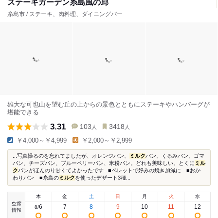
ステーキガーデン糸島風の邱
糸島市 / ステーキ、肉料理、ダイニングバー
雄大な可也山を望む丘の上からの景色とともにステーキやハンバーグが
堪能できる
3.31
103
3418
人
人
￥4,000～￥4,999
￥2,000～￥2,999
...写真撮るのを忘れてましたが、オレンジパン、
ミルク
パン、くるみパン、ゴマ
パン、チーズパン、ブルーベリーパン、米粉パン。どれも美味しい。とくに
ミル
ク
パンがほんのり甘くてよかったです...■ペレットで好みの焼き加減に ■おか
わりパン ■糸島の
ミルク
を使ったデザート3種...
木
金
土
日
月
火
水
空席
6
7
8
9
10
11
12
8
/
情報