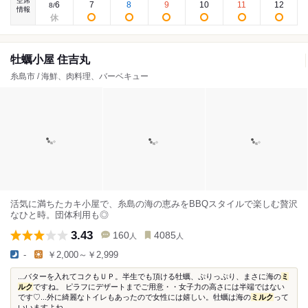
空席
6
7
8
9
10
11
12
8
/
情報
牡蠣小屋 住吉丸
糸島市 / 海鮮、肉料理、バーベキュー
活気に満ちたカキ小屋で、糸島の海の恵みをBBQスタイルで楽しむ贅沢
なひと時。団体利用も◎
3.43
160
4085
人
人
-
￥2,000～￥2,999
...バターを入れてコクもＵＰ。半生でも頂ける牡蠣、ぷりっぷり、まさに海の
ミ
ルク
ですね。 ピラフにデザートまでご用意・・女子力の高さには半端ではない
です♡...外に綺麗なトイレもあったので女性には嬉しい。牡蠣は海の
ミルク
って
いいますよね...