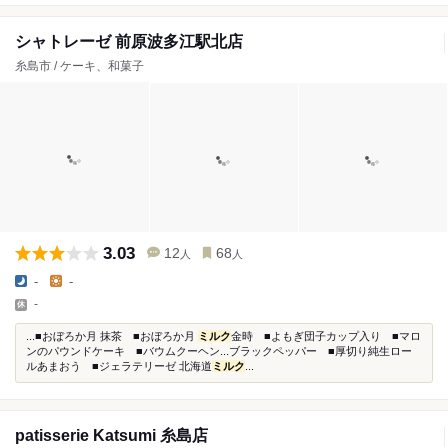
シャトレーゼ 前原波多江駅北店
糸島市 / ケーキ、和菓子
3.03
12
68
人
人
-
-
-
...■おぼろか月 抹茶 ■おぼろか月
ミルク
金時 ■よもぎ団子カップ入り ■マロ
ンのパウンドケーキ ■バウムクーヘン...ブラックペッパー ■厚切り純生ロー
ルあまおう ■ジェラテリーゼ 北海道
ミルク
...
patisserie Katsumi 糸島店