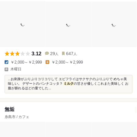
3.12
29
647
人
人
￥2,000～￥2,999
￥2,000～￥2,999
木曜日
...お刺身がぷりぷりコリコリして エビフライはサクサクのぷりぷりで めちゃ美
味しい。 デザートのパンナコッタ？
ミルク
の甘さが優しくこれまた美味しく お
腹が膨れるほどの量でした...
無垢
糸島市 / カフェ