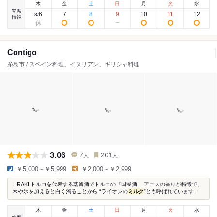
木
金
土
日
月
火
水
空席
6
7
8
9
10
11
12
8
/
情報
Contigo
糸島市 / スペイン料理、イタリアン、ギリシャ料理
3.06
7
261
人
人
￥5,000～￥5,999
￥2,000～￥2,999
...RAKI トルコを代表する蒸留酒でトルコの『国民酒』 アニスの香りが特徴で、
水や氷を加えると白く濁ることから “ライオンの
ミルク
”とも呼ばれています...
木
金
土
日
月
火
水