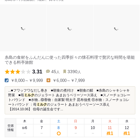
糸島の食材をふんだんに使った四季折々の懐石料理で贅沢な時間を堪能
できる料亭旅館
3.31
45
3390
人
人
￥8,000～￥9,999
￥6,000～￥7,999
...■フワッフワなだし巻き ■朝食の煮付け ■朝食の鯖 ■糸島のシャキシャキ
野菜 ■苺
ミルク
のジェラート あまおうベリーソース添え ■スノーチョコレー
トパウンド ■水物...⑩香物：自家製 明太子 昆布佃煮 ⑪水物：スノーチョコレ
ートパウンド ：苺
ミルク
のジェラート あまおうベリーソース添え
【2014.10.06】 伯母の誕生会です...
木
金
土
日
月
火
水
空席
6
7
8
9
10
11
12
8
/
情報
1
1
残
残