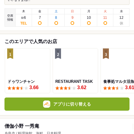
木
金
土
日
月
火
水
空席
6
7
8
9
10
11
12
8
/
情報
このエリアで人気のお店
1
2
3
ドゥワンチャン
RESTAURANT TASK
食事処マルタ活
3.66
3.62
3.6
アプリに切り替える
僧伽小野 一秀庵
糸島市 / 料理旅館、海鮮、日本料理