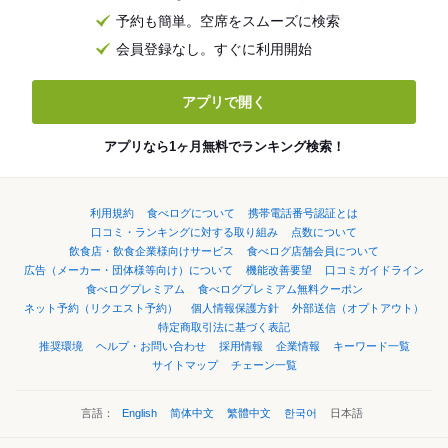
予約も簡単。空席をスムーズに検索
会員登録なし。すぐに利用開始
アプリで開く
アプリなら1ヶ月無料でランキング検索！
利用規約
食べログについて
携帯電話番号認証とは
口コミ・ランキングに対する取り組み
点数について
飲食店・飲食企業様向けサービス
食べログ店舗会員について
広告（メーカー・団体様等向け）について
機能改善要望
口コミガイドライン
食べログプレミアム
食べログプレミアム無料クーポン
ネット予約（リクエスト予約）
個人情報保護方針
外部送信（オプトアウト）
特定商取引法に基づく表記
推奨環境
ヘルプ・お問い合わせ
採用情報
企業情報
キーワード一覧
サイトマップ
チェーン一覧
言語：
English
简体中文
繁體中文
한국어
日本語