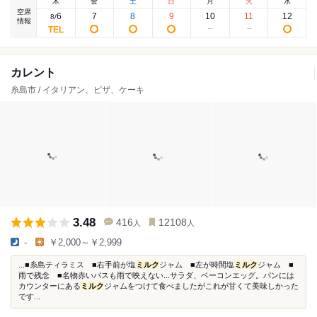
木
金
土
日
月
火
水
空席
6
7
8
9
10
11
12
8
/
情報
カレント
糸島市 / イタリアン、ピザ、ケーキ
3.48
416
12108
人
人
-
￥2,000～￥2,999
...■糸島ティラミス ■右手前が塩
ミルク
ジャム ■左が時間塩
ミルク
ジャム ■
雨で残念 ■名物赤いバスも雨で映えない...サラダ、ベーコンエッグ。パンには
カウンターにある
ミルク
ジャムをつけて食べましたがこれが甘くて美味しかった
です...