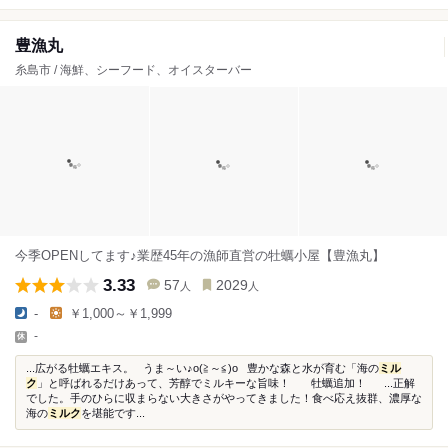
豊漁丸
糸島市 / 海鮮、シーフード、オイスターバー
今季OPENしてます♪業歴45年の漁師直営の牡蠣小屋【豊漁丸】
3.33
57
2029
人
人
-
￥1,000～￥1,999
-
...広がる牡蠣エキス。 うま～い♪o(≧～≦)o 豊かな森と水が育む「海の
ミル
ク
」と呼ばれるだけあって、芳醇でミルキーな旨味！ 牡蠣追加！ ...正解
でした。手のひらに収まらない大きさがやってきました！食べ応え抜群、濃厚な
海の
ミルク
を堪能です...