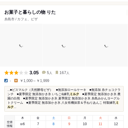
お菓子と暮らしの物 りた
糸島市 / カフェ、ピザ
3.05
5
167
人
人
-
￥1,000～￥1,999
...■ビスマルク（天然酵母ピザ） ■無添加ロールケーキ ■無添加 糸チョコクラ
ンチ ■夏季限定 無添加かき氷 いちご&練乳
ミルク
■夏季限定 無添加かき氷 農
園の白熊 ■夏季限定 無添加かき氷 夏季限定 無添加かき氷 糸島みかんヨーグル
トクリーム ■夏季限定 無添加かき氷 八女有機抹茶＆手ねりあんこ 特製練乳
ミ
ルク
...
木
金
土
日
月
火
水
空席
6
7
8
9
10
11
12
8
/
情報