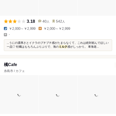
3.18
40
542
人
人
￥2,000～￥2,999
￥2,000～￥2,999
-
...うにの濃厚さとイクラのプチプチ感がたまらなくて、これは絶対頼んでほしい
一品♡ 牡蠣はもちろんぷりぷりで、海の
ミルク
感がしっかり。 車海老...
橘Cafe
糸島市 / カフェ