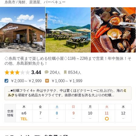
糸島市 / 海鮮、居酒屋、バーベキュー
◇糸島で夜まで楽しめる牡蠣小屋◇11時～22時まで営業！年中無休！そ
の他、糸島新鮮魚介も！
3.44
204
8534
人
人
￥2,000～￥2,999
￥1,000～￥1,999
...■牡蠣フライ 4ヶ 外はサクサク、中は驚くほどクリーミーに仕上げた、海の
ミ
ルク
を堪能する絶品カキフライです。抜群の鮮度を誇る大ぶりの牡蠣...
木
金
土
日
月
火
水
空席
6
7
8
9
10
11
12
8
/
情報