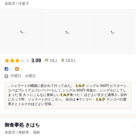
糸島市 / 洋菓子
3.09
16
163
人
人
-
-
月曜日、火曜日
...ジェラートの幟旗に惹かれて行ってみた。
ミルク
シングル 500円 ピスターシ
ユーはプレミアムフレーバーらしく シングル 650円 何故か…シングルにしてし
まった 笑 久々にこんなに美味しい
ミルク
食べた！ ほどよい甘さと濃厚さ...店内
に入って即、ジェラートのところへ。 自分は ■マンゴー・
ミルク
マンゴーの濃
厚さとミルクのほどよい甘味...
御食事処 きはち
糸島市 / 海鮮丼、海鮮