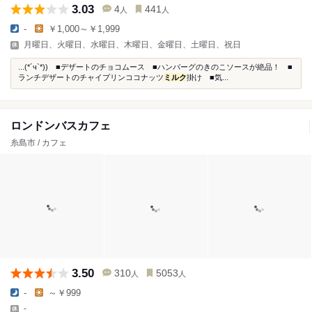
3.03
4
441
人
人
-
￥1,000～￥1,999
月曜日、火曜日、水曜日、木曜日、金曜日、土曜日、祝日
...(*´ч`*)) ■デザートのチョコムース ■ハンバーグのきのこソースが絶品！ ■
ランチデザートのチャイプリンココナッツ
ミルク
掛け ■気...
ロンドンバスカフェ
糸島市 / カフェ
3.50
310
5053
人
人
-
～￥999
-