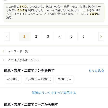
...この日は
ミルク
、さつまいも、ラムレーズン、緑茶、モカ、甘酒...ラズベリー
とレモン
ミルク
を選択しました。 キレイに盛り付けられたジェラートを受け取
って、イートインスペースへ。 どっちから食べようかな。・・レモン
ミルク
に
決定...
1
2
3
4
5
6
キーワード一覧
ミではじまるキーワード
前原・志摩・二丈でランチを探す
もっと見る
～1,000円
1,000円 ～ 2,000円
2,000円～
関連のリンクをすべて表示する
前原・志摩・二丈でコースから探す