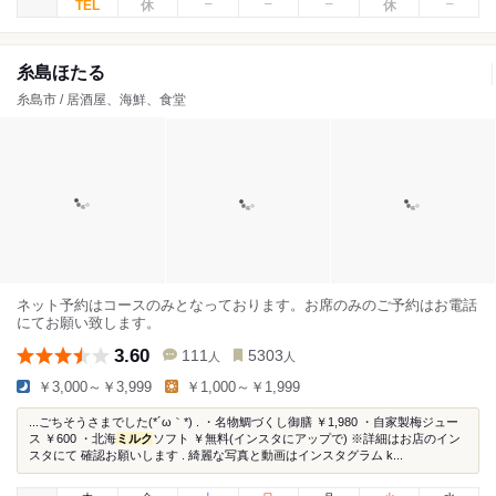
糸島ほたる
糸島市 / 居酒屋、海鮮、食堂
ネット予約はコースのみとなっております。お席のみのご予約はお電話
にてお願い致します。
3.60
111
5303
人
人
￥3,000～￥3,999
￥1,000～￥1,999
...ごちそうさまでした(*´ω｀*) . ・名物鯛づくし御膳 ￥1,980 ・自家製梅ジュー
ス ￥600 ・北海
ミルク
ソフト ￥無料(インスタにアップで) ※詳細はお店のイン
スタにて 確認お願いします . 綺麗な写真と動画はインスタグラム k...