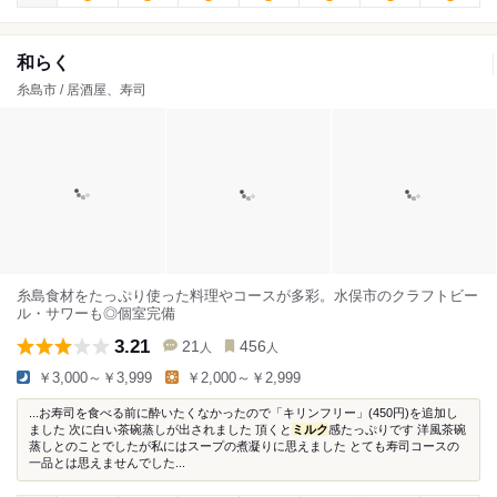
和らく
糸島市 / 居酒屋、寿司
糸島食材をたっぷり使った料理やコースが多彩。水俣市のクラフトビー
ル・サワーも◎個室完備
3.21
21
456
人
人
￥3,000～￥3,999
￥2,000～￥2,999
...お寿司を食べる前に酔いたくなかったので「キリンフリー」(450円)を追加し
ました 次に白い茶碗蒸しが出されました 頂くと
ミルク
感たっぷりです 洋風茶碗
蒸しとのことでしたが私にはスープの煮凝りに思えました とても寿司コースの
一品とは思えませんでした...