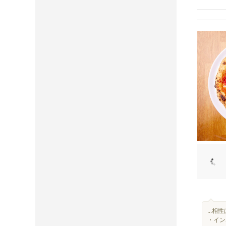
...
・イン