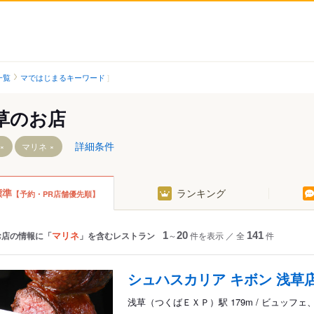
一覧
マではじまるキーワード
草のお店
詳細条件
マリネ
標準
ランキング
【予約・PR店舗優先順】
東武・都営・メトロ）
つくばＥＸＰ）
マリネ
お店の情報に「
」を含むレストラン
1
～
20
件を表示
／
全
141
件
シュハスカリア キボン 浅草
浅草（つくばＥＸＰ）駅 179m / ビュッフ