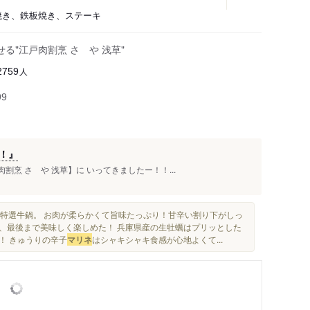
き焼き、鉄板焼き、ステーキ
る"江戸肉割烹 さゝや 浅草"
人
2759
99
！』
烹 さゝや 浅草】に いってきましたー！！...
まず特選牛鍋。 お肉が柔らかくて旨味たっぷり！甘辛い割り下がしっ
、最後まで美味しく楽しめた！ 兵庫県産の生牡蠣はプリッとした
！ きゅうりの辛子
マリネ
はシャキシャキ食感が心地よくて...