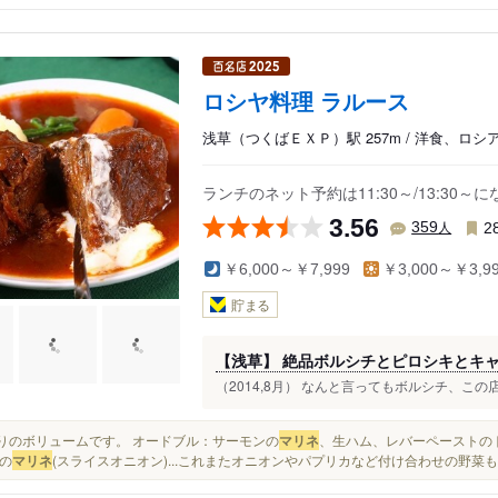
ロシヤ料理 ラルース
浅草（つくばＥＸＰ）駅 257m / 洋食、ロ
ランチのネット予約は11:30～/13:30～
3.56
人
359
2
￥6,000～￥7,999
￥3,000～￥3,9
貯まる
【浅草】 絶品ボルシチとピロシキとキ
（2014,8月） なんと言ってもボルシチ、この
かなりのボリュームです。 オードブル：サーモンの
マリネ
、生ハム、レバーペーストのトー
の
マリネ
(スライスオニオン)...これまたオニオンやパプリカなど付け合わせの野菜も