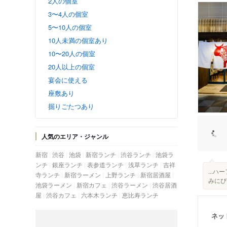
2人の個室
3〜4人の個室
5〜10人の個室
10人未満の個室あり
10〜20人の個室
20人以上の個室
宴会に使える
座敷あり
掘りごたつあり
人気のエリア・ジャンル
新宿
渋谷
池袋
新宿ランチ
渋谷ランチ
池袋ラ
ンチ
銀座ランチ
表参道ランチ
浅草ランチ
吉祥
...
寺ランチ
新宿ラーメン
上野ランチ
新宿居酒屋
みにぴっ
池袋ラーメン
新宿カフェ
渋谷ラーメン
渋谷居酒
屋
渋谷カフェ
六本木ランチ
恵比寿ランチ
ネッ