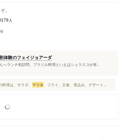
うぞ。
人
9179
99
初体験のフェイジョアーダ
へランチ初訪問。ブラジル料理といえばシュラスコが有...
グの料理は、サラダ、
マリネ
、フライ、主食、煮込み、デザート...