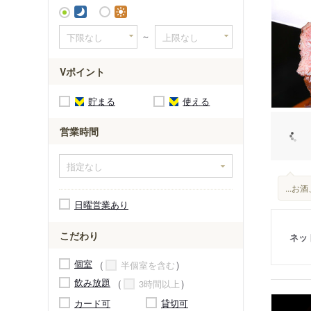
～
Vポイント
貯まる
使える
営業時間
...
日曜営業あり
こだわり
ネッ
個室
半個室を含む
飲み放題
3時間以上
カード可
貸切可