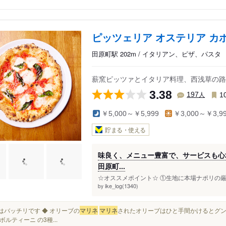
ピッツェリア オステリア カ
田原町駅 202m / イタリアン、ピザ、パスタ
薪窯ピッツァとイタリア料理、西浅草の路
3.38
人
197
1
￥5,000～￥5,999
￥3,000～￥3,9
貯まる・使える
味良く、メニュー豊富で、サービスも心
田原町...
☆オススメポイント☆ ①生地に本場ナポリの厳
ike_log(1340)
by
相性はバッチリです ◆ オリーブの
マリネ
マリネ
されたオリーブはひと手間かけるとグンと
ボルティーニ の3種...