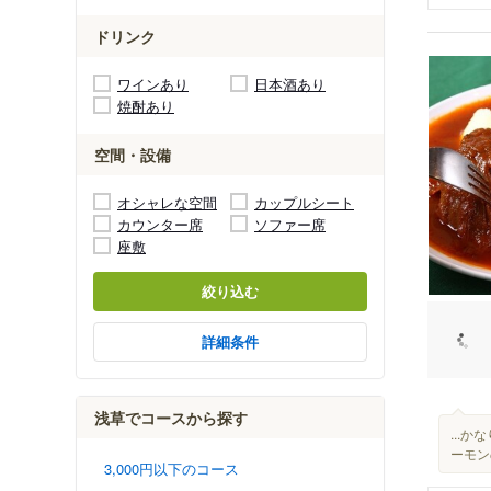
ドリンク
ワインあり
日本酒あり
焼酎あり
空間・設備
オシャレな空間
カップルシート
カウンター席
ソファー席
座敷
絞り込む
詳細条件
浅草でコースから探す
...
ーモン
3,000円以下のコース