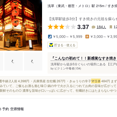
浅草（東武・都営・メトロ）駅 215m / す
【浅草駅徒歩3分】すき焼きの元祖を蘇らせ
3.37
人
184
1
￥5,000～￥5,999
￥3,000～￥3,9
貯まる・使える
『こんなの初めて！！新感覚なすき焼き
浅草駅から徒歩5分ぐらいの場所にある 【江戸肉割
ピクミン中毒者(154)
by
特選牛鍋 2人前 4,398円 ・兵庫県産 生牡蠣 267円 ・きゅうりの辛子
マリネ
484円 
みていて、ご飯もお酒も進む味◎ 鍋の中で火が入るにつれてお肉の旨味が広がって
新鮮そのもの◎ 濃厚な旨味が口いっぱいに広がって、牡蠣好きにはたまらないやつ
ト予約
空席情報