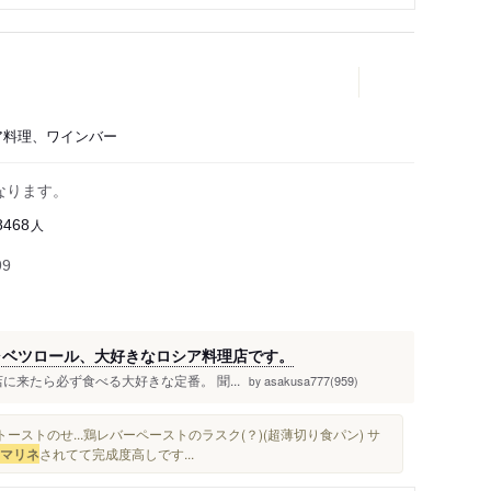
シア料理、ワインバー
になります。
人
8468
99
ャベツロール、大好きなロシア料理店です。
店に来たら必ず食べる大好きな定番。 聞...
asakusa777(959)
by
ストのせ...鶏レバーペーストのラスク(？)(超薄切り食パン) サ
マリネ
されてて完成度高しです...