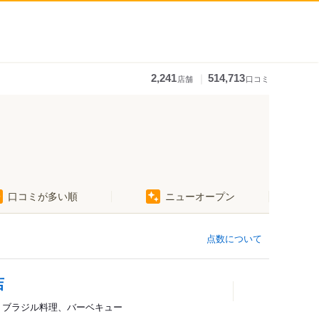
｜
2,241
514,713
店舗
口コミ
口コミが多い順
ニューオープン
点数について
店
ェ、ブラジル料理、バーベキュー