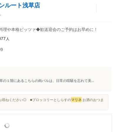
ルサンルート浅草店
キ
肉料理や本格ピッツァ◆歓送迎会のご予約はお早めに！
人
077
99
の１階にあるこちらの肉バルは、日常の喧騒を忘れて美...
でお尋ねください◎ ■ブロッコリーとしらすの
マリネ
お酒のおつま