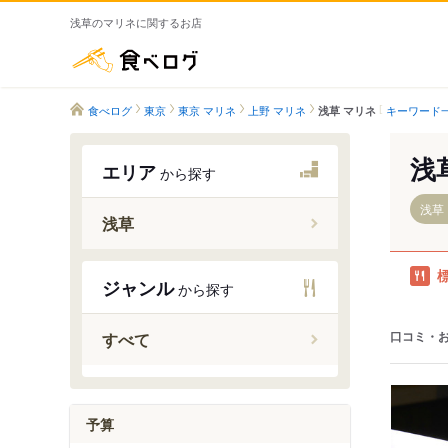
浅草のマリネに関するお店
食べログ
食べログ
東京
東京 マリネ
上野 マリネ
キーワード
浅草 マリネ
浅
エリア
から探す
浅草
浅草
田原町駅
ジャンル
から探す
浅草駅（
浅草駅（
口コミ・
すべて
予算