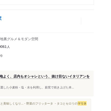
ポ
地裏グルメ＆モダン空間
人
0061
99
地よく、店内もオシャレという、抜け目ないイタリアンを
選した小麦粉・塩・水を利用し、薪窯で焼き上げた本...
美味しくなり...・野菜のフリッタータ ・タコとセロリの
マリネ