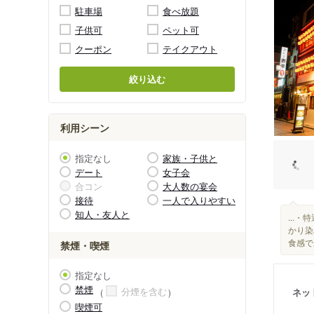
駐車場
食べ放題
子供可
ペット可
クーポン
テイクアウト
絞り込む
利用シーン
指定なし
家族・子供と
デート
女子会
合コン
大人数の宴会
接待
一人で入りやすい
知人・友人と
...・
かり染
食感で
禁煙・喫煙
指定なし
禁煙
分煙を含む
ネッ
喫煙可