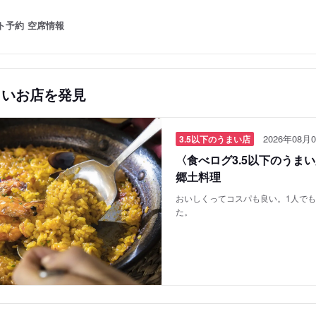
ト予約
空席情報
しいお店を発見
2026年08月0
3.5以下のうまい店
〈食べログ3.5以下のうま
郷土料理
おいしくってコスパも良い。1人で
た。