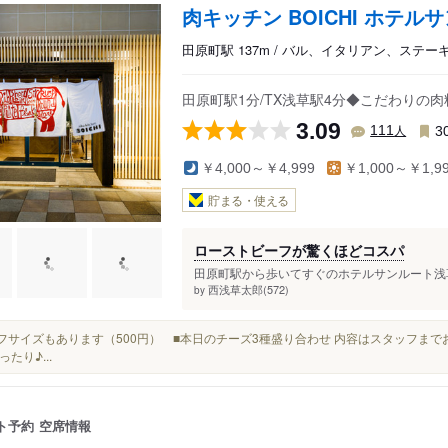
肉キッチン BOICHI ホテ
田原町駅 137m / バル、イタリアン、ステー
田原町駅1分/TX浅草駅4分◆こだわりの
3.09
人
111
3
￥4,000～￥4,999
￥1,000～￥1,9
貯まる・使える
ローストビーフが驚くほどコスパ
田原町駅から歩いてすぐのホテルサンルート浅草
西浅草太郎(572)
by
ハーフサイズもあります（500円） ■本日のチーズ3種盛り合わせ 内容はスタッフま
たり♪...
ト予約
空席情報