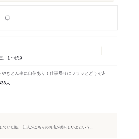
酒屋、もつ焼き
拘るやきとん串に自信あり！仕事帰りにフラッとどうぞ♪
人
338
ていた際、 知人がこちらのお店が美味しいよという...