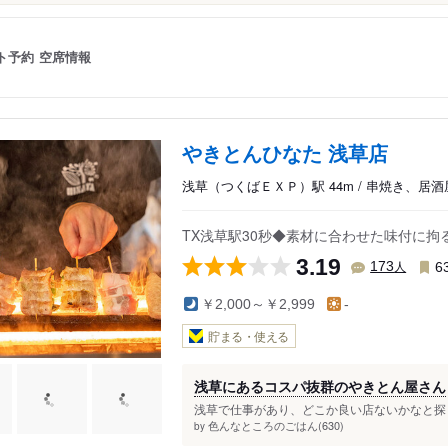
ト予約
空席情報
やきとんひなた 浅草店
浅草（つくばＥＸＰ）駅 44m / 串焼き、居
TX浅草駅30秒◆素材に合わせた味付に
3.19
人
173
6
￥2,000～￥2,999
-
貯まる・使える
浅草にあるコスパ抜群のやきとん屋さん
浅草で仕事があり、どこか良い店ないかなと探し
色んなところのごはん(630)
by