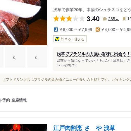
浅草で創業20年、本物のシュラスコをど
3.40
人
235
1
￥6,000～￥7,999
￥4,000～￥4,9
貯まる・使える
浅草でブラジルの力強い旨味に出会う！
以前から気になっていた「キボン！浅草店」さん
maji29(713)
by
お酒、ソフトドリンク共にブラジルの飲み物メニューが多いのも魅力です。 バイキン
ト予約
空席情報
江戸肉割烹 さゝや 浅草