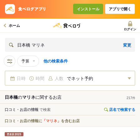
インストール
アプリで開く
ホーム
ログイン
変更
日本橋 マリネ
予算
他の検索条件
日時
時間
人数
でネット予約
日本橋
の
マリネ
に関する
お店
217
件
口コミ・お店の情報
で検索
店名で検索する
口コミ・お店の情報に
「マリネ」
を含むお店