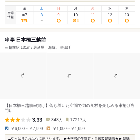
金
土
日
月
火
水
木
空席
7
8
9
10
11
12
13
8
/
情報
1
残
串亭 日本橋三越前
三越前駅 131m / 居酒屋、海鮮、串揚げ
【日本橋三越前串揚げ】落ち着いた空間で旬の食材を楽しめる串揚げ専
門店
3.33
348
17217
人
人
￥6,000～￥7,999
￥1,000～￥1,999
...やっぱりこれは心に刺さります。 ★★季節の生野菜・自家製鶏味噌★★ 鶏味