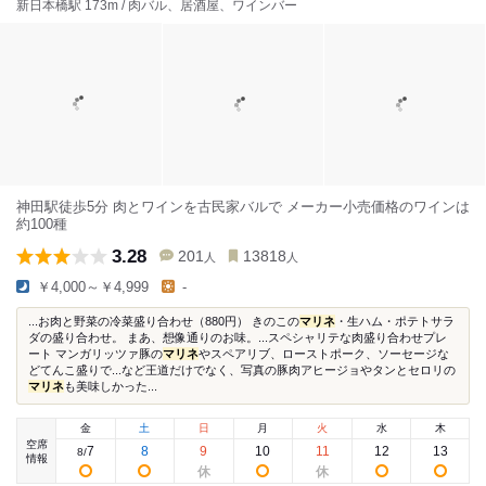
新日本橋駅 173m / 肉バル、居酒屋、ワインバー
神田駅徒歩5分 肉とワインを古民家バルで メーカー小売価格のワインは
約100種
3.28
201
13818
人
人
￥4,000～￥4,999
-
...お肉と野菜の冷菜盛り合わせ（880円） きのこの
マリネ
・生ハム・ポテトサラ
ダの盛り合わせ。 まあ、想像通りのお味。...スペシャリテな肉盛り合わせプレ
ート マンガリッツァ豚の
マリネ
やスペアリブ、ローストポーク、ソーセージな
どてんこ盛りで...など王道だけでなく、写真の豚肉アヒージョやタンとセロリの
マリネ
も美味しかった...
金
土
日
月
火
水
木
空席
7
8
9
10
11
12
13
8
/
情報