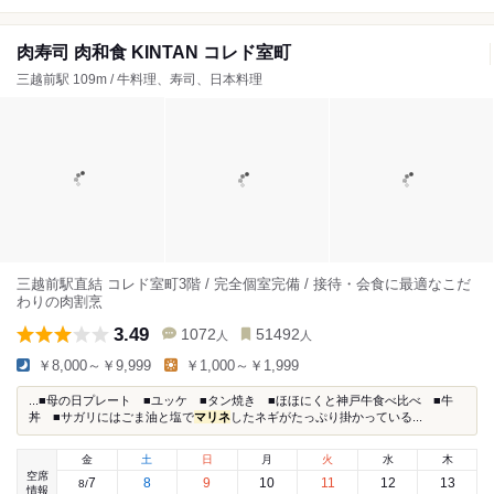
肉寿司 肉和食 KINTAN コレド室町
三越前駅 109m / 牛料理、寿司、日本料理
三越前駅直結 コレド室町3階 / 完全個室完備 / 接待・会食に最適なこだ
わりの肉割烹
3.49
1072
51492
人
人
￥8,000～￥9,999
￥1,000～￥1,999
...■母の日プレート ■ユッケ ■タン焼き ■ほほにくと神戸牛食べ比べ ■牛
丼 ■サガリにはごま油と塩で
マリネ
したネギがたっぷり掛かっている...
金
土
日
月
火
水
木
空席
7
8
9
10
11
12
13
8
/
情報