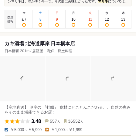
ンマリネは、味が薄く今一つ。その他は美味しかったです。
マリネ
については...
金
土
日
月
火
水
木
空席
7
8
9
10
11
12
13
8
/
情報
カキ酒場 北海道厚岸 日本橋本店
日本橋駅 201m / 居酒屋、海鮮、郷土料理
【産地直送】 厚岸の 『牡蠣』 食材にとことんこだわる、、自然の恵み
をそのまま堪能できるお店！
3.48
557
36552
人
人
￥5,000～￥5,999
￥1,000～￥1,999