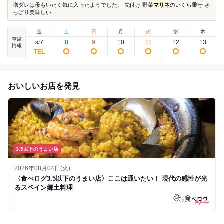
噌ダレは母もいたく気に入ったようでした。 先付け 野菜
マリネ
のいくら乗せ さ
っぱり美味しい...
金
土
日
月
火
水
木
空席
7
8
9
10
11
12
13
8
/
情報
おいしいお店を発見
3.5以下のうまい店
2026年08月04日(火)
〈食べログ3.5以下のうまい店〉ここは通いたい！ 現代の感性が光
るスペイン郷土料理