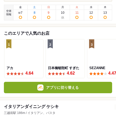
金
土
日
月
火
水
木
空席
7
8
9
10
11
12
13
8
/
情報
このエリアで人気のお店
1
2
3
アカ
日本橋蛎殻町 すぎた
SEZANNE
4.64
4.62
4.4
アプリに切り替える
イタリアンダイニング ケシキ
三越前駅 186m / イタリアン、パスタ