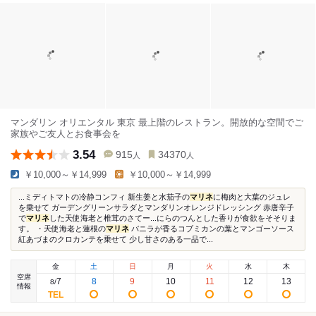
マンダリン オリエンタル 東京 最上階のレストラン。開放的な空間でご
家族やご友人とお食事会を
3.54
915
34370
人
人
￥10,000～￥14,999
￥10,000～￥14,999
...ミディトマトの冷静コンフィ 新生姜と水茄子の
マリネ
に梅肉と大葉のジュレ
を乗せて ガーデングリーンサラダとマンダリンオレンジドレッシング 赤唐辛子
で
マリネ
した天使海老と椎茸のさてー...にらのつんとした香りが食欲をそそりま
す。 ・天使海老と蓮根の
マリネ
バニラが香るコブミカンの葉とマンゴーソース
紅あづまのクロカンテを乗せて 少し甘さのある一品で...
金
土
日
月
火
水
木
空席
7
8
9
10
11
12
13
8
/
情報