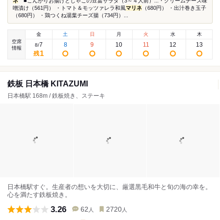
ネ
■こんがりお揚げとじゃこの豆冨サラダ（3～４人前）...・クリームチーズ味
噌漬け（561円） ・トマト＆モッツァレラ和風
マリネ
（680円） ・出汁巻き玉子
（680円） ・鶏つくね湯葉チーズ揚（734円）...
金
土
日
月
火
水
木
空席
7
8
9
10
11
12
13
8
/
情報
1
残
鉄板 日本橋 KITAZUMI
日本橋駅 168m / 鉄板焼き、ステーキ
日本橋駅すぐ。生産者の想いを大切に、厳選黒毛和牛と旬の海の幸を。
心を満たす鉄板焼き。
3.26
62
2720
人
人