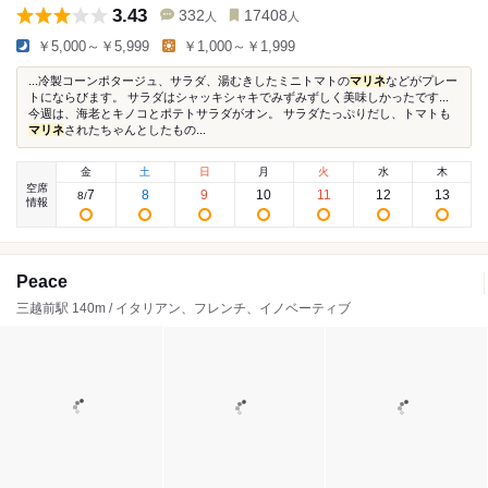
3.43
332
17408
人
人
￥5,000～￥5,999
￥1,000～￥1,999
...冷製コーンポタージュ、サラダ、湯むきしたミニトマトの
マリネ
などがプレー
トにならびます。 サラダはシャッキシャキでみずみずしく美味しかったです...
今週は、海老とキノコとポテトサラダがオン。 サラダたっぷりだし、トマトも
マリネ
されたちゃんとしたもの...
金
土
日
月
火
水
木
空席
7
8
9
10
11
12
13
8
/
情報
Peace
三越前駅 140m / イタリアン、フレンチ、イノベーティブ