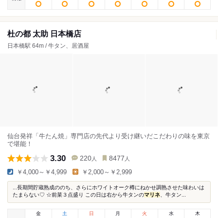
杜の都 太助 日本橋店
日本橋駅 64m / 牛タン、居酒屋
仙台発祥「牛たん焼」専門店の先代より受け継いだこだわりの味を東京
で堪能！
3.30
220
8477
人
人
￥4,000～￥4,999
￥2,000～￥2,999
...長期間貯蔵熟成ののち、さらにホワイトオーク樽にねかせ調熟させた味わいは
たまらない♡ ☆前菜３点盛り この日は右から牛タンの
マリネ
、牛タン...
金
土
日
月
火
水
木