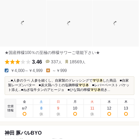
★国産檸檬100％の至極の檸檬サワーご堪能下さい★
3.46
337
18569
人
人
￥4,000～￥4,999
～￥999
...■人参のラペ 人参を細くし、自家製のドレッシングで
マリネ
した商品 ■自家
製レーズンバター ■炭火鶏ハラミの塩麹檸檬
マリネ
■レバーペースト バケッ
ト添え...■ねぎ塩牛タンのアヒージョ ■ひな鶏の檸檬
マリネ
焼き...
金
土
日
月
火
水
木
空席
7
8
9
10
11
12
13
8
/
情報
神田 豚バルBYO