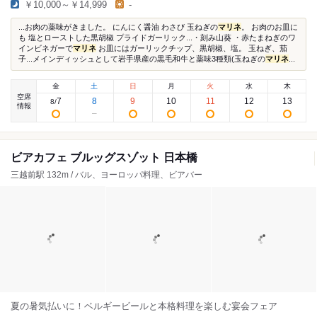
￥10,000～￥14,999
-
...お肉の薬味がきました。 にんにく醤油 わさび 玉ねぎの
マリネ
。 お肉のお皿に
も 塩とローストした黒胡椒 プライドガーリック...・刻み山葵 ・赤たまねぎのワ
インビネガーで
マリネ
お皿にはガーリックチップ、黒胡椒、塩。 玉ねぎ、茄
子...メインディッシュとして岩手県産の黒毛和牛と薬味3種類(玉ねぎの
マリネ
...
金
土
日
月
火
水
木
空席
7
8
9
10
11
12
13
8
/
情報
ビアカフェ ブルッグスゾット 日本橋
三越前駅 132m / バル、ヨーロッパ料理、ビアバー
夏の暑気払いに！ベルギービールと本格料理を楽しむ宴会フェア