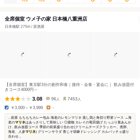
全席個室 ウメ子の家 日本橋八重洲店
日本橋駅 275m / 居酒屋
【全席個室】東京駅3分の創作和食｜接待・会食・宴会に｜ 飲み放題付
きコース4000円～
3.08
96
7453
人
人
￥3,000～￥3,999
-
...前菜 もちもちカレー包み 海老のレモンマリネ 蒸し鶏と角切り野菜ソース →海
老の
マリネ
はあっさりして美味しい ◎揚物 カレイの竜田揚げ たっぷり葱あんか
け...飲み放題コース 季節の前菜盛り合わせ(クリームチーズクラッカー、煮卵、
海老、人参
マリネ
) グリーンサラダ 青じそ胡麻ドレッシング カルパッチョ盛り
合わせ...