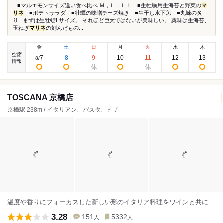
...■マルエモンサイズ違い食べ比べ Ｍ，Ｌ，ＬＬ ■生牡蠣用生海苔と野菜の
マ
リネ
■ポテトサラダ ■牡蠣の味噌チーズ焼き ■生干し氷下魚 ■丸鰊の炙
り...まずは生牡蛎Lサイズ。 それほど巨大ではないが美味しい。 薬味は生海苔、
玉ねぎ
マリネ
の刻んだもの...
金
土
日
月
火
水
木
空席
7
8
9
10
11
12
13
8
/
情報
TOSCANA 京橋店
京橋駅 238m / イタリアン、パスタ、ピザ
温度や香りにフォーカスした新しい形のイタリア料理をワインと共に
3.28
151
5332
人
人