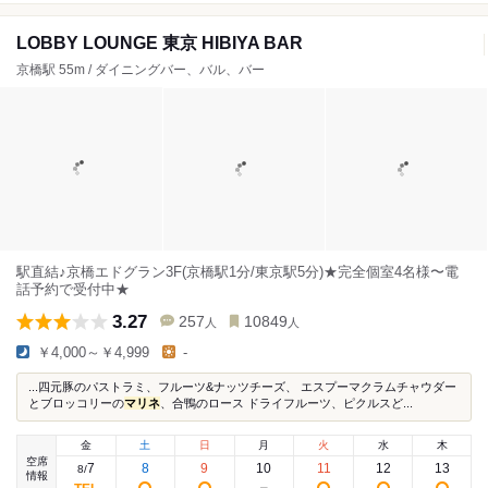
LOBBY LOUNGE 東京 HIBIYA BAR
京橋駅 55m / ダイニングバー、バル、バー
駅直結♪京橋エドグラン3F(京橋駅1分/東京駅5分)★完全個室4名様〜電
話予約で受付中★
3.27
257
10849
人
人
￥4,000～￥4,999
-
...四元豚のパストラミ、フルーツ&ナッツチーズ、 エスプーマクラムチャウダー
とブロッコリーの
マリネ
、合鴨のロース ドライフルーツ、ピクルスど...
金
土
日
月
火
水
木
空席
7
8
9
10
11
12
13
8
/
情報