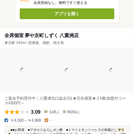
会員登録なし。無料ですぐ使える
アプリを開く
全席個室 夢や京町しずく 八重洲店
東京駅 345m / 居酒屋、海鮮、焼き鳥
ご宴会予約受付中！八重洲北口徒歩2分★完全個室★２H飲放題付コー
ス4300円～
3.09
148
9694
人
人
￥4,000～￥4,999
-
...■■お野菜 ■アボカドおろしポン酢 ■トマトとモッツァレラの和風だし
マリ