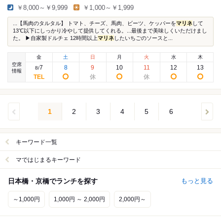
￥8,000～￥9,999
￥1,000～￥1,999
...【馬肉のタルタル】 トマト、チーズ、馬肉、ビーツ、ケッパーを
マリネ
して
13℃以下にしっかり冷やして提供してくれる。...最後まで美味しくいただけまし
た。 ▶︎自家製ドルチェ 12時間以上
マリネ
したいちごのソースと...
金
土
日
月
火
水
木
空席
7
8
9
10
11
12
13
8
/
情報
1
2
3
4
5
6
キーワード一覧
マではじまるキーワード
日本橋・京橋でランチを探す
もっと見る
～1,000円
1,000円 ～ 2,000円
2,000円～