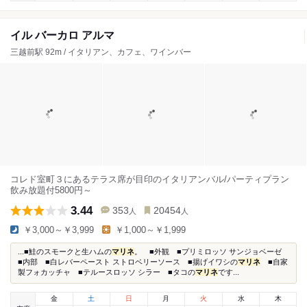
イル バーカロ アルマ
三越前駅 92m / イタリアン、カフェ、ワインバー
コレド室町３にあるテラス席が目印のイタリアンバル/パーティプラン
飲み放題付5800円～
3.44
353
20454
人
人
￥3,000～￥3,999
￥1,000～￥1,999
...■鮭のスモークと生ハムの
マリネ
。 ■外観 ■プリミロッソ サンジョベーゼ
■内部 ■白レバーペースト ストロベリーソース ■揚げイワシの
マリネ
■自家
製フォカッチャ ■テルースロッソ シラー ■タコの
マリネ
です...
金
土
日
月
火
水
木