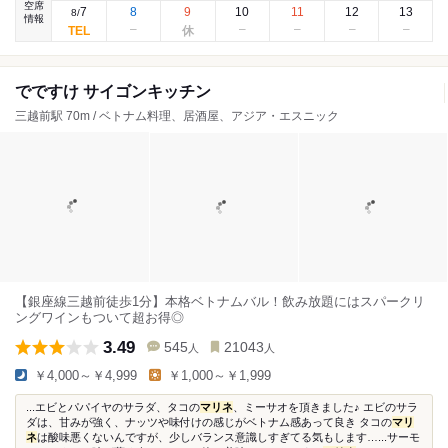
空席
7
8
9
10
11
12
13
8
/
情報
でですけ サイゴンキッチン
三越前駅 70m / ベトナム料理、居酒屋、アジア・エスニック
【銀座線三越前徒歩1分】本格ベトナムバル！飲み放題にはスパークリ
ングワインもついて超お得◎
3.49
545
21043
人
人
￥4,000～￥4,999
￥1,000～￥1,999
...エビとパパイヤのサラダ、タコの
マリネ
、ミーサオを頂きました♪ エビのサラ
ダは、甘みが強く、ナッツや味付けの感じがベトナム感あって良き タコの
マリ
ネ
は酸味悪くないんですが、少しバランス意識しすぎてる気もします…...サーモ