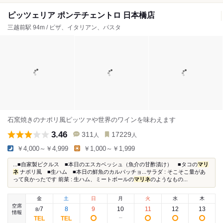
ピッツェリア ポンテチェントロ 日本橋店
三越前駅 94m / ピザ、イタリアン、パスタ
石窯焼きのナポリ風ピッツァや世界のワインを味わえます
3.46
311
17229
人
人
￥4,000～￥4,999
￥1,000～￥1,999
...■自家製ピクルス ■本日のエスカベッシュ（魚介の甘酢漬け） ■タコの
マリ
ネ
ナポリ風 ■生ハム ■本日の鮮魚のカルパッチョ...サラダ : そこそこ量があ
って良かったです 前菜 : 生ハム、ミートボールの
マリネ
のようなもの...
金
土
日
月
火
水
木
空席
7
8
9
10
11
12
13
8
/
情報