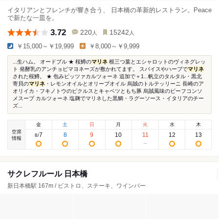
イタリアンとフレンチが響き合う、 日本橋の革新的レストラン。Peace
で新たな一皿を。
3.72
220
15242
人
人
￥15,000～￥19,999
￥8,000～￥9,999
...生ハム。 オードブル ★ 桜鱒の
マリネ
根三つ葉とエシャロットのヴィネグレッ
ト 発酵乳のアンチョビマヨネーズが敷かれてます。 スパイスやハーブで
マリネ
された桜鱒。 ★ 包みピッツァカルツォーネ 追加で＋1...帆立のタルタル・黒北
寄貝の
マリネ
・レモンオイルとオリーブオイル 烏賊のトルテッリーニ 長崎のア
オリイカ・フキノトウのピクルスとキャベツともち豚 烏賊風味のビーフコンソ
メスープ カルツォーネ 塩麹でマリネした黒鯛・ラグーソース・イタリアのチー
ズ...
金
土
日
月
火
水
木
空席
7
8
9
10
11
12
13
8
/
情報
サクレフルール 日本橋
新日本橋駅 167m / ビストロ、ステーキ、ワインバー