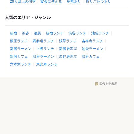
20人以上の個室
宴会に使える
座敷あり
掘りごたつあり
人気のエリア・ジャンル
新宿
渋谷
池袋
新宿ランチ
渋谷ランチ
池袋ランチ
銀座ランチ
表参道ランチ
浅草ランチ
吉祥寺ランチ
新宿ラーメン
上野ランチ
新宿居酒屋
池袋ラーメン
新宿カフェ
渋谷ラーメン
渋谷居酒屋
渋谷カフェ
六本木ランチ
恵比寿ランチ
広告を非表示