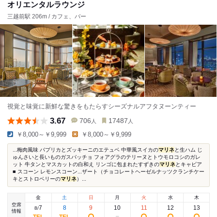
オリエンタルラウンジ
三越前駅 206m / カフェ、バー
視覚と味覚に新鮮な驚きをもたらすシーズナルアフタヌーンティー
3.67
706
17487
人
人
￥8,000～￥9,999
￥8,000～￥9,999
...梅肉風味 パプリカとズッキーニのエテュベ 中華風スイカの
マリネ
と生ハム じ
ゅんさいと長いものガスパッチョ フォアグラのテリーヌとトウモロコシのガレ
ット 牛タンとマスカットの白和え リンゴに包まれたすずきの
マリネ
とキャビア
■ スコーン レモンスコーン...ザート（チョコレートヘーゼルナッツクランチケー
キとストロベリーの
マリネ
）...
金
土
日
月
火
水
木
空席
7
8
9
10
11
12
13
8
/
情報