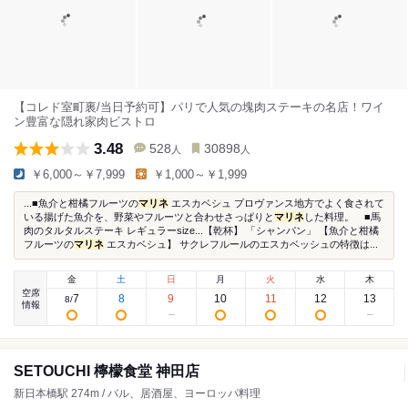
【コレド室町裏/当日予約可】パリで人気の塊肉ステーキの名店！ワイ
ン豊富な隠れ家肉ビストロ
3.48
528
30898
人
人
￥6,000～￥7,999
￥1,000～￥1,999
...■魚介と柑橘フルーツの
マリネ
エスカベシュ プロヴァンス地方でよく食されて
いる揚げた魚介を、野菜やフルーツと合わせさっぱりと
マリネ
した料理。 ■馬
肉のタルタルステーキ レギュラーsize...【乾杯】 「シャンパン」 【魚介と柑橘
フルーツの
マリネ
エスカベシュ】 サクレフルールのエスカベッシュの特徴は...
金
土
日
月
火
水
木
空席
7
8
9
10
11
12
13
8
/
情報
SETOUCHI 檸檬食堂 神田店
新日本橋駅 274m / バル、居酒屋、ヨーロッパ料理