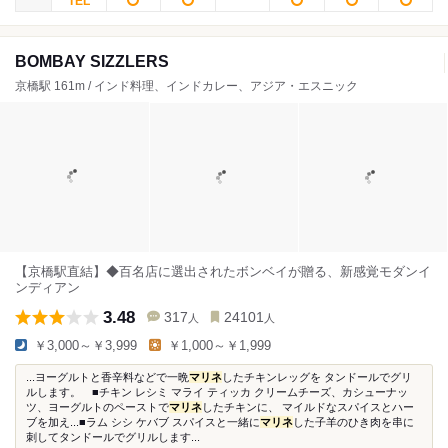
BOMBAY SIZZLERS
京橋駅 161m / インド料理、インドカレー、アジア・エスニック
【京橋駅直結】◆百名店に選出されたボンベイが贈る、新感覚モダンイ
ンディアン
3.48
317
24101
人
人
￥3,000～￥3,999
￥1,000～￥1,999
...ヨーグルトと香辛料などで一晩
マリネ
したチキンレッグを タンドールでグリ
ルします。 ■チキン レシミ マライ ティッカ クリームチーズ、カシューナッ
ツ、ヨーグルトのペーストで
マリネ
したチキンに、 マイルドなスパイスとハー
ブを加え...■ラム シシ ケバブ スパイスと一緒に
マリネ
した子羊のひき肉を串に
刺してタンドールでグリルします...