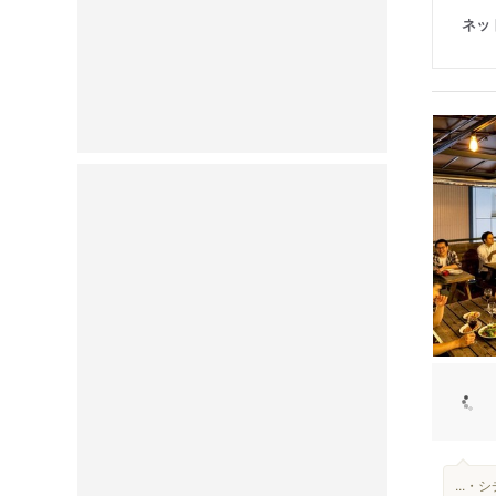
ネッ
...