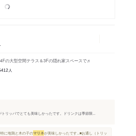
ー
4Fの大型空間テラス＆3Fの隠れ家スペースで♬
人
5412
トリッパでとても美味しかったです。ドリンクは季節限...
が特に地鶏と木の子の
マリネ
が美味しかったです...■お通し（トリッ