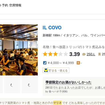
ト予約
空席情報
IL COVO
新橋駅 199m / イタリアン、バル、ワインバ
名物！食べ放題トリッパのトマト煮込みを
3.39
人
250
2
￥4,000～￥4,999
-
貯まる・使える
季節限定のお酒がおいしかった
2軒目でたまたま入ったお店でしたが、お通しが
食べハオ子(936)
by
・シチリア風野菜のトマト煮 ・地鶏と木の子の
マリネ
です どれも美味しかったのです