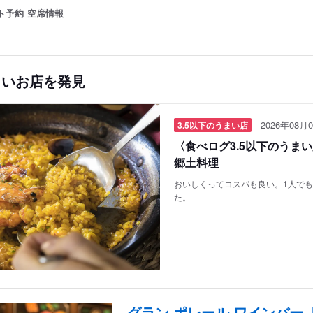
ト予約
空席情報
しいお店を発見
2026年08月0
3.5以下のうまい店
〈食べログ3.5以下のうま
郷土料理
おいしくってコスパも良い。1人で
た。
グラン ポレール ワインバー