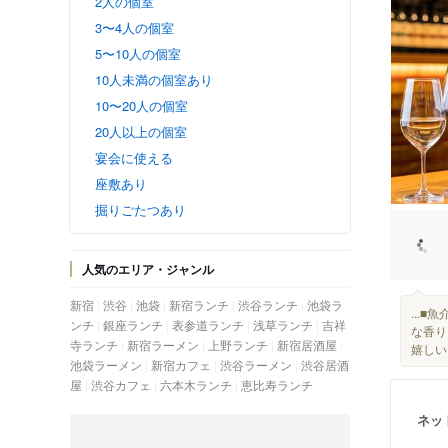
2人の個室
3〜4人の個室
5〜10人の個室
10人未満の個室あり
10〜20人の個室
20人以上の個室
宴会に使える
座敷あり
掘りごたつあり
人気のエリア・ジャンル
新宿
渋谷
池袋
新宿ランチ
渋谷ランチ
池袋ラ
...
ンチ
銀座ランチ
表参道ランチ
浅草ランチ
吉祥
な香り
寺ランチ
新宿ラーメン
上野ランチ
新宿居酒屋
嬉しい
池袋ラーメン
新宿カフェ
渋谷ラーメン
渋谷居酒
屋
渋谷カフェ
六本木ランチ
恵比寿ランチ
ネッ