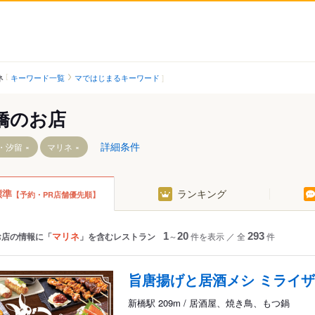
キーワード一覧
マではじまるキーワード
ネ
橋のお店
詳細条件
・汐留
マリネ
標準
ランキング
【予約・PR店舗優先順】
マリネ
お店の情報に「
」を含むレストラン
1
～
20
件を表示
／
全
293
件
旨唐揚げと居酒メシ ミライザ
新橋駅 209m / 居酒屋、焼き鳥、もつ鍋