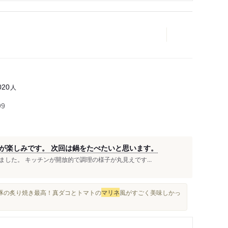
人
020
99
が楽しみです。 次回は鍋をたべたいと思います。
した。 キッチンが開放的で調理の様子が丸見えです...
焼豚の炙り焼き最高！真ダコとトマトの
マリネ
風がすごく美味しかっ