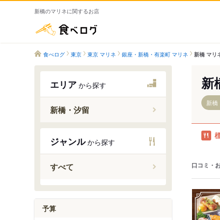
新橋のマリネに関するお店
食べログ
食べログ
東京
東京 マリネ
銀座・新橋・有楽町 マリネ
新橋 マリ
新
エリア
から探す
新橋
新橋・汐留
ジャンル
から探す
新橋駅
内幸町駅
口コミ・
すべて
汐留駅
予算