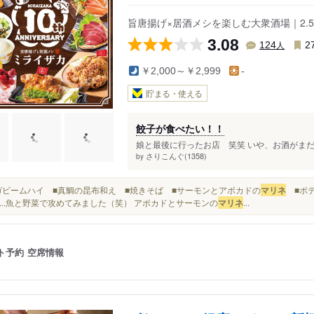
旨唐揚げ×居酒メシを楽しむ大衆酒場｜2.
3.08
人
124
2
￥2,000～￥2,999
-
貯まる・使える
餃子が食べたい！！
娘と最後に行ったお店 笑笑 いや、お酒がまだ
さりこんぐ(1358)
by
■メガビームハイ ■真鯛の昆布和え ■焼きそば ■サーモンとアボカドの
マリネ
■ポテ
...魚と野菜で攻めてみました（笑） アボカドとサーモンの
マリネ
...
ト予約
空席情報