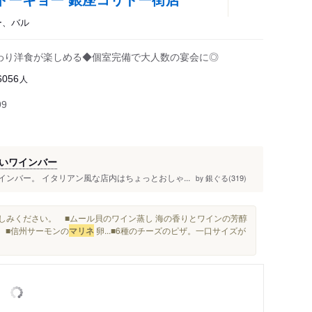
ー、バル
だわり洋食が楽しめる◆個室完備で大人数の宴会に◎
人
6056
99
いワインバー
インバー。 イタリアン風な店内はちょっとおしゃ...
銀ぐる(319)
by
しみください。 ■ムール貝のワイン蒸し 海の香りとワインの芳醇
 ■信州サーモンの
マリネ
卵...■6種のチーズのピザ。一口サイズが