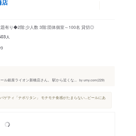
橋店
有り◆2階:少人数 3階:団体個室～100名 貸切◎
人
503
99
ル銀座ライオン新橋店さん。 駅から近くな...
umy.com(229)
by
パゲティ「ナポリタン」 モチモチ食感がたまらない...ビールにあ