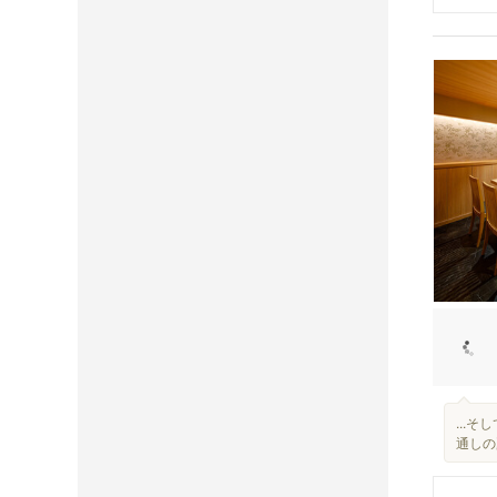
...
通しの