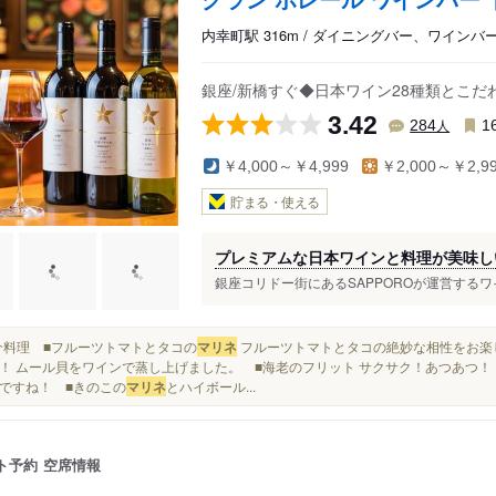
内幸町駅 316m / ダイニングバー、ワインバ
銀座/新橋すぐ◆日本ワイン28種類とこ
3.42
人
284
1
￥4,000～￥4,999
￥2,000～￥2,9
貯まる・使える
プレミアムな日本ワインと料理が美味し
銀座コリドー街にあるSAPPOROが運営するワ
■魚介料理 ■フルーツトマトとタコの
マリネ
フルーツトマトとタコの絶妙な相性をお楽
！ ムール貝をワインで蒸し上げました。 ■海老のフリット サクサク！あつあつ！
ですね！ ■きのこの
マリネ
とハイボール...
ト予約
空席情報