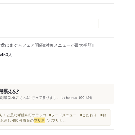
お盆はまぐろフェア開催‼対象メニューが最大半額‼
人
5450
酒屋さん♪
邸 新橋店 さんに 行って参りまし...
hermes1990(424)
by
！と思わず膝を打つラッコ...■フードメニュー ■こだわり ■お
お通し 490円 野菜の
マリネ
（パプリカ...