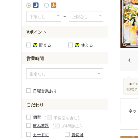
～
Vポイント
貯まる
使える
営業時間
...
味噌？
日曜営業あり
こだわり
ネッ
個室
半個室を含む
飲み放題
3時間以上
カード可
貸切可