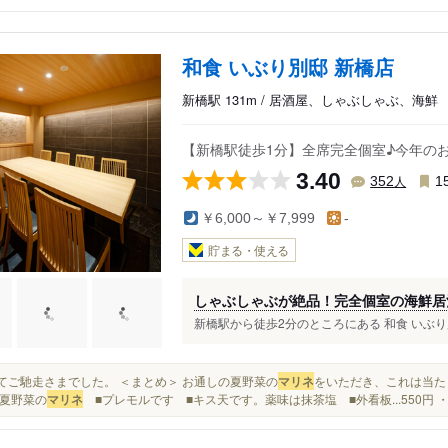
和食 いぶり別邸 新橋店
新橋駅 131m / 居酒屋、しゃぶしゃぶ、海鮮
【新橋駅徒歩1分】全席完全個室♪今年の
3.40
人
352
1
￥6,000～￥7,999
-
貯まる・使える
しゃぶしゃぶが絶品！完全個室の海鮮居
新橋駅から徒歩2分のところにある 和食 いぶり別
そしてご馳走さまでした。 ＜まとめ＞ お通しの夏野菜の
マリネ
をいただき、これは当たり
夏野菜の
マリネ
■プレモルです ■キス天です。薬味は抹茶塩 ■外看板...550円 ・