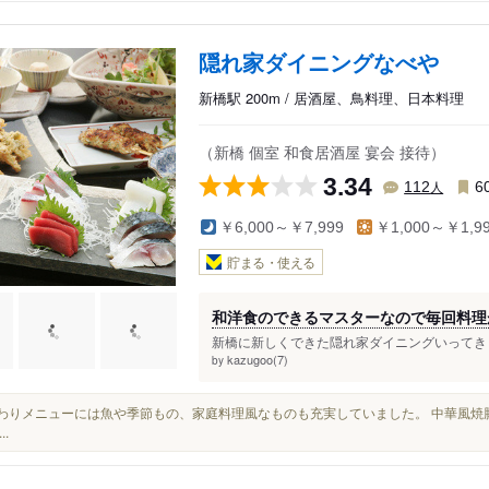
隠れ家ダイニングなべや
新橋駅 200m / 居酒屋、鳥料理、日本料理
（新橋 個室 和食居酒屋 宴会 接待）
3.34
人
112
6
￥6,000～￥7,999
￥1,000～￥1,9
貯まる・使える
和洋食のできるマスターなので毎回料理
新橋に新しくできた隠れ家ダイニングいってきま
kazugoo(7)
by
日替わりメニューには魚や季節もの、家庭料理風なものも充実していました。 中華風
..