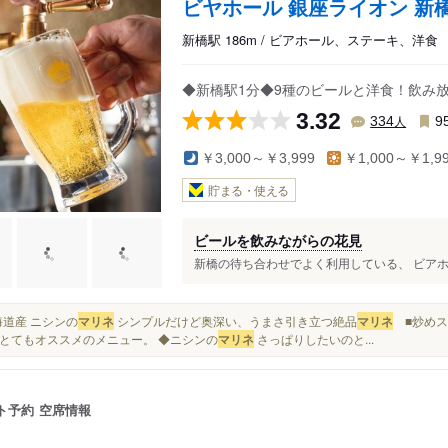
ビヤホール 銀座ライオン 新
新橋駅 186m / ビアホール、ステーキ、洋食
◆新橋駅1分◆9種のビールと洋食！飲み放題
3.32
人
334
9
￥3,000～￥3,999
￥1,000～￥1,9
貯まる・使える
ビールを飲みながらの花見
新橋の待ち合わせでよく利用している、 ビアホー
北海道産 ニシンの
マリネ
シンプルだけど奥深い、うまさ引き立つ絶品
マリネ
■炒めス
とてもオススメのメニュー。 ◆ニシンの
マリネ
さっぱりしたいのと...
ト予約
空席情報