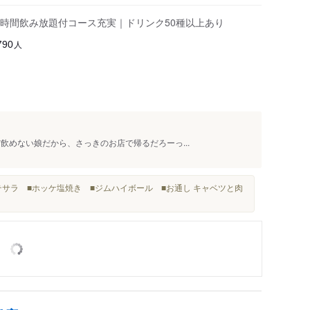
5時間飲み放題付コース充実｜ドリンク50種以上あり
人
790
飲めない娘だから、さっきのお店で帰るだろーっ...
サラ ■ホッケ塩焼き ■ジムハイボール ■お通し キャベツと肉