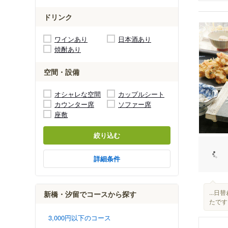
ドリンク
ワインあり
日本酒あり
焼酎あり
空間・設備
オシャレな空間
カップルシート
カウンター席
ソファー席
座敷
絞り込む
詳細条件
...
新橋・汐留でコースから探す
たです.
3,000円以下のコース