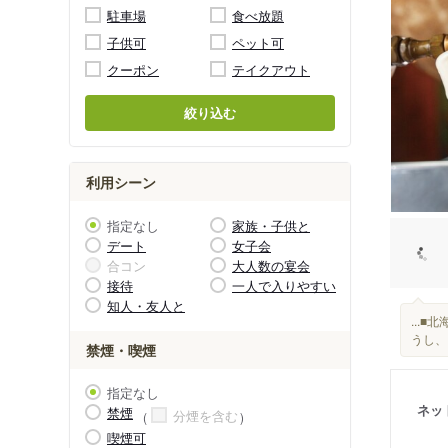
駐車場
食べ放題
子供可
ペット可
クーポン
テイクアウト
絞り込む
利用シーン
指定なし
家族・子供と
デート
女子会
合コン
大人数の宴会
接待
一人で入りやすい
知人・友人と
...■
うし、
禁煙・喫煙
指定なし
ネッ
禁煙
分煙を含む
喫煙可