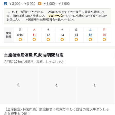
￥3,000～￥3,999
￥1,000～￥1,999
...これは、普通だったかなぁ。 ✔︎癖になりますイカ一夜干し 旨味が凝縮して
る！ 噛めば噛むほど美味しい。
マヨネーズ
たっぷりに七味をつけて食べるのが
お気に入り！ ✔︎国産和牛肉寿司3種食べ比べ 牛タン...
月
火
水
木
金
土
日
空席
10
11
12
13
14
15
16
8
/
情報
全席個室居酒屋 忍家 赤羽駅前店
赤羽駅 168m / 居酒屋、海鮮、しゃぶしゃぶ
【全席個室×特製肉鍋】鮮度抜群！忍家で味わう自慢の贅沢牛タンしゃ
ぶ＆和牛もつ鍋！