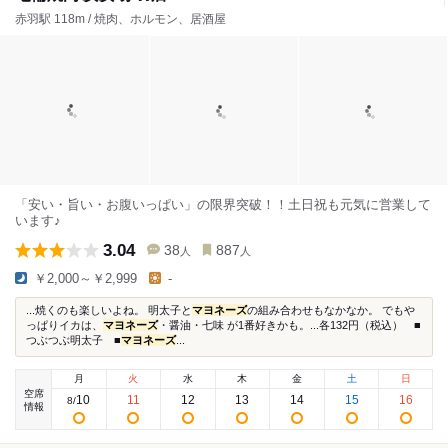
赤羽駅 118m / 焼肉、ホルモン、居酒屋
「安い・旨い・お腹いっぱい」の限界突破！！土日祝も元気に営業して
います♪
3.04
38
887
人
人
￥2,000～￥2,999
-
...焼くのも楽しいよね。 明太子と
マヨネーズ
の組み合わせもなかなか。 でもや
っぱりイカは、
マヨネーズ
・醤油・七味 が1番好きかも。...各132円（税込） ■
つぶつぶ明太子 ■
マヨネーズ
...
月
火
水
木
金
土
日
空席
10
11
12
13
14
15
16
8
/
情報