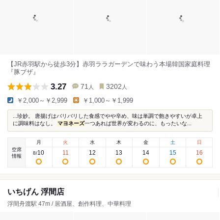
【JR赤羽駅から徒歩3分】赤羽ララガーデンで味わう本場韓国家庭料理
『豚ブザ』
3.27
71
3202
人
人
￥2,000～￥2,999
￥1,000～￥1,999
...珍妙。 唐揚げはバリバリした食感でやや辛め、味は単調で飽きやすいが卓上
に調味料はなし。
マヨネーズ
一つあれば世界が変わるのに、もったいな...
月
火
水
木
金
土
日
空席
10
11
12
13
14
15
16
8
/
情報
いちげん 浮間店
浮間舟渡駅 47m / 居酒屋、創作料理、中華料理