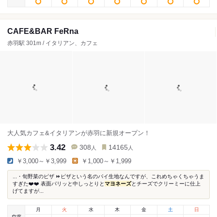
CAFE&BAR FeRna
赤羽駅 301m / イタリアン、カフェ
大人気カフェ&イタリアンが赤羽に新規オープン！
3.42
308
14165
人
人
￥3,000～￥3,999
￥1,000～￥1,999
...・旬野菜のピザ ⏩ピザという名のパイ生地なんですが、これめちゃくちゃうま
すぎた❤️❤️ 表面パリッと中しっとりと
マヨネーズ
とチーズでクリーミーに仕上
げてますが...
月
火
水
木
金
土
日
空席