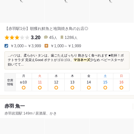
【赤羽駅1分】朝獲れ鮮魚と地鶏焼き鳥のお店◎
3.20
45
1286
人
人
￥3,000～￥3,999
￥1,000～￥1,999
...ハツは、柔らかい タンは、歯ごたえばっちり 飽きなく食べれます ■乾杯！ポ
テトサラダ 見栄えGood ポテトがゴロゴロ、
マヨネーズ
少なめ ベビースターが
効いてて...
月
火
水
木
金
土
日
空席
10
11
12
13
14
15
16
8
/
情報
赤羽 魚一
赤羽岩淵駅 149m / 居酒屋、かき