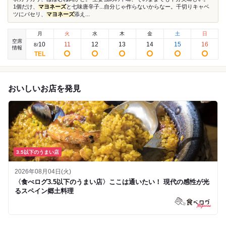
1個だけ、
マヨネーズ
と七味唐辛子...自分じゃ作らないからなー。千切りキャベ
ツにパセリ、
マヨネーズ
添え...
月
火
水
木
金
土
日
空席
10
11
12
13
14
15
16
8
/
情報
おいしいお店を発見
3.5以下のうまい店
2026年08月04日(火)
〈食べログ3.5以下のうまい店〉ここは通いたい！ 現代の感性が光
るスペイン郷土料理