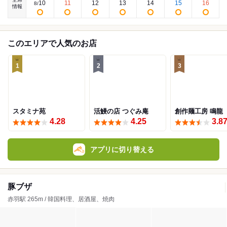
10
11
12
13
14
15
16
8
/
情報
このエリアで人気のお店
1
2
3
スタミナ苑
活鰻の店 つぐみ庵
創作麺工房 鳴龍
4.28
4.25
3.8
アプリに切り替える
豚ブザ
赤羽駅 265m / 韓国料理、居酒屋、焼肉