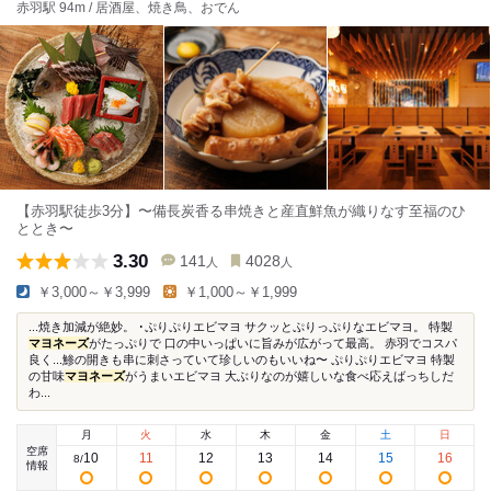
赤羽駅 94m / 居酒屋、焼き鳥、おでん
【赤羽駅徒歩3分】〜備長炭香る串焼きと産直鮮魚が織りなす至福のひ
ととき〜
3.30
141
4028
人
人
￥3,000～￥3,999
￥1,000～￥1,999
...焼き加減が絶妙。 ･ぷりぷりエビマヨ サクッとぷりっぷりなエビマヨ。 特製
マヨネーズ
がたっぷりで 口の中いっぱいに旨みが広がって最高。 赤羽でコスパ
良く...鯵の開きも串に刺さっていて珍しいのもいいね〜 ぷりぷりエビマヨ 特製
の甘味
マヨネーズ
がうまいエビマヨ 大ぶりなのが嬉しいな食べ応えばっちしだ
わ...
月
火
水
木
金
土
日
空席
10
11
12
13
14
15
16
8
/
情報