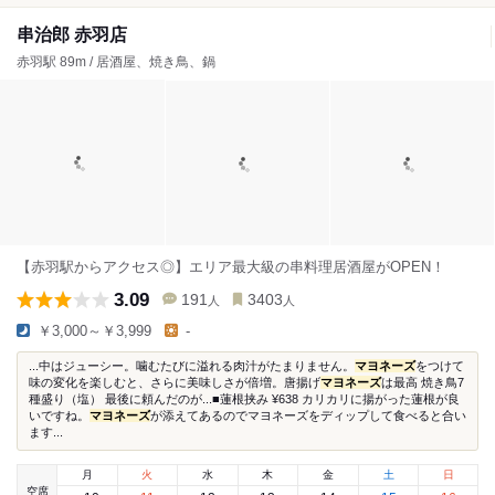
串治郎 赤羽店
赤羽駅 89m / 居酒屋、焼き鳥、鍋
【赤羽駅からアクセス◎】エリア最大級の串料理居酒屋がOPEN！
3.09
191
3403
人
人
￥3,000～￥3,999
-
...中はジューシー。噛むたびに溢れる肉汁がたまりません。
マヨネーズ
をつけて
味の変化を楽しむと、さらに美味しさが倍増。唐揚げ
マヨネーズ
は最高 焼き鳥7
種盛り（塩） 最後に頼んだのが...■蓮根挟み ¥638 カリカリに揚がった蓮根が良
いですね。
マヨネーズ
が添えてあるのでマヨネーズをディップして食べると合い
ます...
月
火
水
木
金
土
日
空席