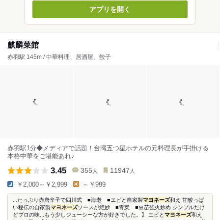
アプリを開く
麒麟菜館
赤羽駅 145m / 中華料理、居酒屋、餃子
赤羽駅1分◆メディアで話題！台湾五つ星ホテルの元料理長が手掛ける
本格中華をご堪能あれ♪
3.45
355
11947
人
人
￥2,000～￥2,999
～￥999
...たっぷり赤唐辛子で四川式 ■海老 ■エビと自家製
マヨネーズ
和え 甘酸っぱ
い秘伝の自家製
マヨネーズ
ソースが絶妙 ■青菜 ■豆苗強火炒め シンプルだけ
どプロの味...もう少しジューシーな方が好きでした。】 エビと
マヨネーズ
和え