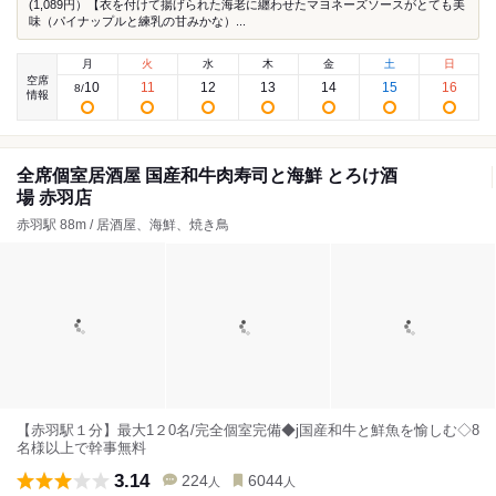
(1,089円）【衣を付けて揚げられた海老に纏わせたマヨネーズソースがとても美
味（パイナップルと練乳の甘みかな）...
月
火
水
木
金
土
日
空席
10
11
12
13
14
15
16
8
/
情報
全席個室居酒屋 国産和牛肉寿司と海鮮 とろけ酒
場 赤羽店
赤羽駅 88m / 居酒屋、海鮮、焼き鳥
【赤羽駅１分】最大1２0名/完全個室完備◆j国産和牛と鮮魚を愉しむ◇8
名様以上で幹事無料
3.14
224
6044
人
人