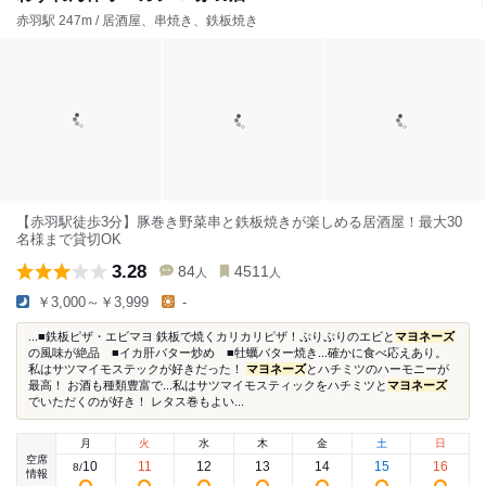
赤羽駅 247m / 居酒屋、串焼き、鉄板焼き
【赤羽駅徒歩3分】豚巻き野菜串と鉄板焼きが楽しめる居酒屋！最大30
名様まで貸切OK
3.28
84
4511
人
人
￥3,000～￥3,999
-
...■鉄板ピザ・エビマヨ 鉄板で焼くカリカリピザ！ぷりぷりのエビと
マヨネーズ
の風味が絶品 ■イカ肝バター炒め ■牡蠣バター焼き...確かに食べ応えあり。
私はサツマイモステックが好きだった！
マヨネーズ
とハチミツのハーモニーが
最高！ お酒も種類豊富で...私はサツマイモスティックをハチミツと
マヨネーズ
でいただくのが好き！ レタス巻もよい...
月
火
水
木
金
土
日
空席
10
11
12
13
14
15
16
8
/
情報