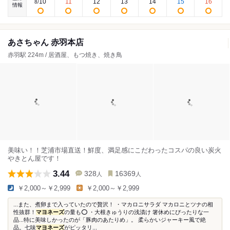
10
11
12
13
14
15
16
8
/
情報
あさちゃん 赤羽本店
赤羽駅 224m / 居酒屋、もつ焼き、焼き鳥
美味い！！芝浦市場直送！鮮度、満足感にこだわったコスパの良い炭火
やきとん屋です！
3.44
328
16369
人
人
￥2,000～￥2,999
￥2,000～￥2,999
...また、煮卵まで入っていたので贅沢！ ・マカロニサラダ マカロニとツナの相
性抜群！
マヨネーズ
の量も⭕️ ・大根きゅうりの浅漬け 箸休めにぴったりな一
品...特に美味しかったのが「豚肉のあたりめ」。 柔らかいジャーキー風で絶
品。七味
マヨネーズ
がピッタリ...