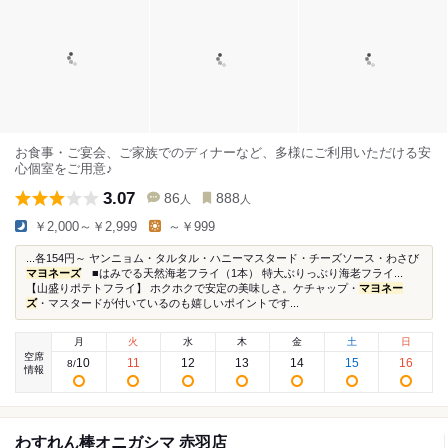
お食事・ご宴会、ご家族でのディナーなど、多様にご利用いただける安
心個室をご用意♪
3.07
86
888
人
人
￥2,000～￥2,999
～￥999
...各154円～ ヤンニョム・タルタル・ハニーマスタード・チーズソース・わさび
マヨネーズ
■はみでる天然海老フライ（1本） 特大ぶりっぶり海老フライ...
【山盛りポテトフライ】 ホクホクで安定の美味しさ。ケチャップ・
マヨネー
ズ
・マスタードが付いているのも嬉しいポイントです...
月
火
水
木
金
土
日
空席
10
11
12
13
14
15
16
8
/
情報
わすれん棒オニガシマ 赤羽店