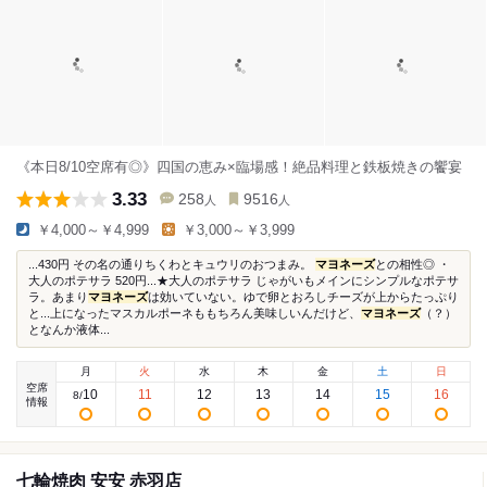
《本日8/10空席有◎》四国の恵み×臨場感！絶品料理と鉄板焼きの饗宴
3.33
258
9516
人
人
￥4,000～￥4,999
￥3,000～￥3,999
...430円 その名の通りちくわとキュウリのおつまみ。
マヨネーズ
との相性◎ ・
大人のポテサラ 520円...★大人のポテサラ じゃがいもメインにシンプルなポテサ
ラ。あまり
マヨネーズ
は効いていない。ゆで卵とおろしチーズが上からたっぷり
と...上になったマスカルポーネももちろん美味しいんだけど、
マヨネーズ
（？）
となんか液体...
月
火
水
木
金
土
日
空席
10
11
12
13
14
15
16
8
/
情報
七輪焼肉 安安 赤羽店