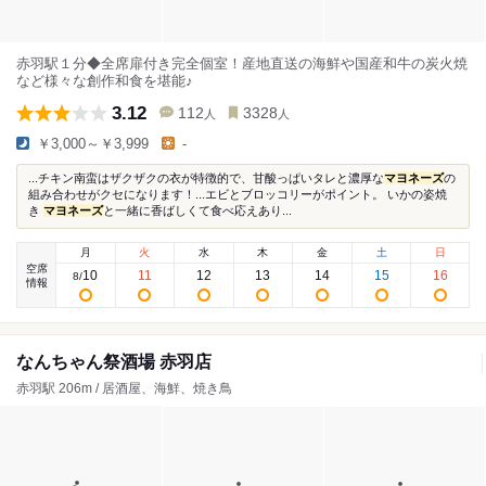
赤羽駅１分◆全席扉付き完全個室！産地直送の海鮮や国産和牛の炭火焼
など様々な創作和食を堪能♪
3.12
112
3328
人
人
￥3,000～￥3,999
-
...チキン南蛮はザクザクの衣が特徴的で、甘酸っぱいタレと濃厚な
マヨネーズ
の
組み合わせがクセになります！...エビとブロッコリーがポイント。 いかの姿焼
き
マヨネーズ
と一緒に香ばしくて食べ応えあり...
月
火
水
木
金
土
日
空席
10
11
12
13
14
15
16
8
/
情報
なんちゃん祭酒場 赤羽店
赤羽駅 206m / 居酒屋、海鮮、焼き鳥