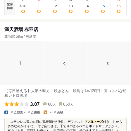
空席
10
11
12
13
14
15
16
8
/
情報
満天酒場 赤羽店
赤羽駅 58m / 居酒屋
【毎日通える】大衆の味方！焼きとん・焼鳥は1本120円！高コスパな昭
和レトロ酒場
3.07
60
659
人
人
￥2,000～￥2,999
～￥999
...ステンレス製の丸皿に鶏唐揚げが5個。 デフォルトで
マヨネーズ
付き、しかも
多めなのがイイね。 付け合わせは、千切りのきゃべつとポテトサラダが少々。
衣カリカリ、ほぼむね肉かと。 生姜強めの下味、そのままでも十分美味しい。