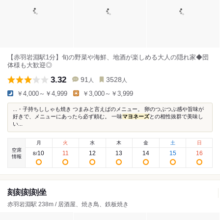
【赤羽岩淵駅1分】旬の野菜や海鮮、地酒が楽しめる大人の隠れ家◆団
体様も大歓迎◎
3.32
91
3528
人
人
￥4,000～￥4,999
￥3,000～￥3,999
...・子持ちししゃも焼き つまみと言えばのメニュー。 卵のつぶつぶ感や旨味が
好きで、メニューにあったら必ず頼む。 一味
マヨネーズ
との相性抜群で美味し
い...
月
火
水
木
金
土
日
空席
10
11
12
13
14
15
16
8
/
情報
刻刻刻刻坐
赤羽岩淵駅 238m / 居酒屋、焼き鳥、鉄板焼き