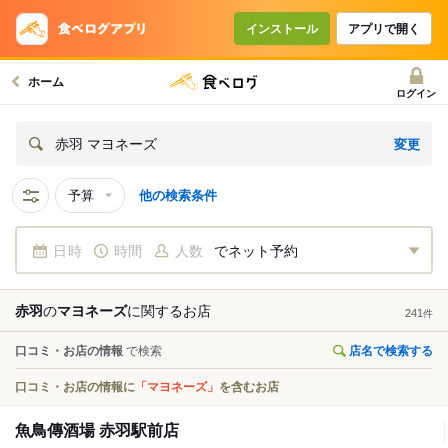
インストール
アプリで開く
ホーム
ログイン
変更
赤羽 マヨネーズ
予算
他の検索条件
日時
時間
人数
でネット予約
赤羽
の
マヨネーズ
に関する
お店
241
件
口コミ・お店の情報
で検索
店名で検索する
口コミ・お店の情報に
「マヨネーズ」
を含むお店
魚鳥傳酒場 赤羽駅前店