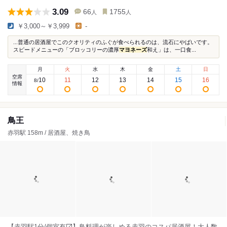
3.09
66
1755
人
人
￥3,000～￥3,999
-
...普通の居酒屋でこのクオリティのふぐが食べられるのは、流石にやばいです。
スピードメニューの「ブロッコリーの濃厚
マヨネーズ
和え」は、一口食...
月
火
水
木
金
土
日
空席
10
11
12
13
14
15
16
8
/
情報
鳥王
赤羽駅 158m / 居酒屋、焼き鳥
【赤羽駅1分/個室有〼】鳥料理が楽しめる赤羽のコスパ居酒屋！大人数