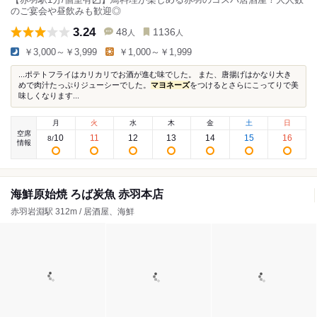
のご宴会や昼飲みも歓迎◎
3.24
48
1136
人
人
￥3,000～￥3,999
￥1,000～￥1,999
...ポテトフライはカリカリでお酒が進む味でした。 また、唐揚げはかなり大き
めで肉汁たっぷりジューシーでした。
マヨネーズ
をつけるとさらにこってりで美
味しくなります...
月
火
水
木
金
土
日
空席
10
11
12
13
14
15
16
8
/
情報
海鮮原始焼 ろば炭魚 赤羽本店
赤羽岩淵駅 312m / 居酒屋、海鮮