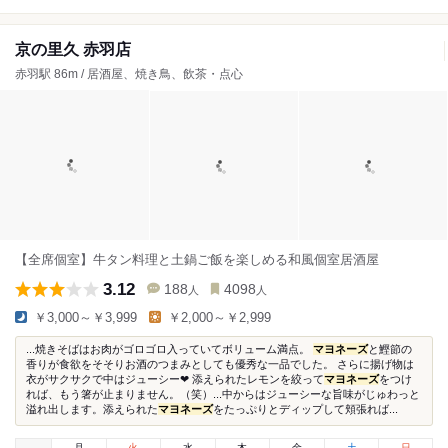
京の里久 赤羽店
赤羽駅 86m / 居酒屋、焼き鳥、飲茶・点心
【全席個室】牛タン料理と土鍋ご飯を楽しめる和風個室居酒屋
3.12
188
4098
人
人
￥3,000～￥3,999
￥2,000～￥2,999
...焼きそばはお肉がゴロゴロ入っていてボリューム満点。
マヨネーズ
と鰹節の
香りが食欲をそそりお酒のつまみとしても優秀な一品でした。 さらに揚げ物は
衣がサクサクで中はジューシー❤︎ 添えられたレモンを絞って
マヨネーズ
をつけ
れば、もう箸が止まりません。（笑）...中からはジューシーな旨味がじゅわっと
溢れ出します。添えられた
マヨネーズ
をたっぷりとディップして頬張れば...
月
火
水
木
金
土
日