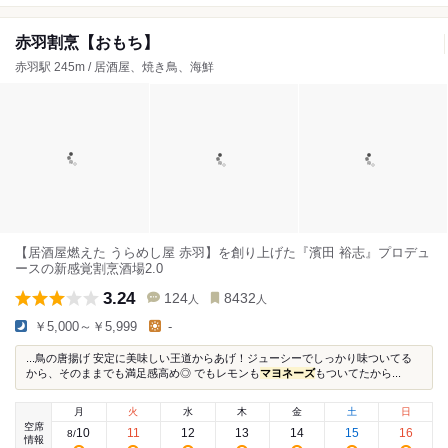
赤羽割烹【おもち】
赤羽駅 245m / 居酒屋、焼き鳥、海鮮
【居酒屋燃えた うらめし屋 赤羽】を創り上げた『濱田 裕志』プロデュ
ースの新感覚割烹酒場2.0
3.24
124
8432
人
人
￥5,000～￥5,999
-
...鳥の唐揚げ 安定に美味しい王道からあげ！ジューシーでしっかり味ついてる
から、そのままでも満足感高め◎ でもレモンも
マヨネーズ
もついてたから...
月
火
水
木
金
土
日
空席
10
11
12
13
14
15
16
8
/
情報