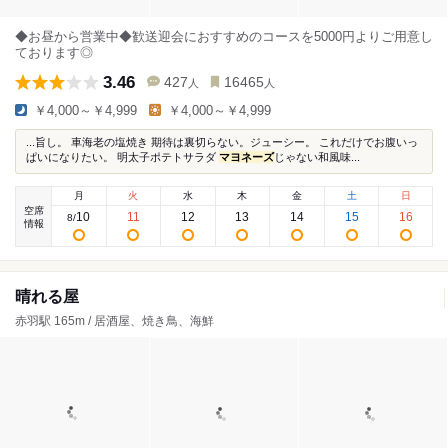
◆お昼から営業中◆歓送迎会におすすめのコースを5000円よりご用意し
ております◎
3.46
427
16465
人
人
￥4,000～￥4,999
￥4,000～￥4,999
...旨し。 車海老の塩焼き 期待は裏切らない。ジューシー。 これだけでお腹いっ
ぱいになりたい。 明太子ポテトサラダ
マヨネーズ
じゃない和風味...
月
火
水
木
金
土
日
空席
10
11
12
13
14
15
16
8
/
情報
晴れる屋
赤羽駅 165m / 居酒屋、焼き鳥、海鮮