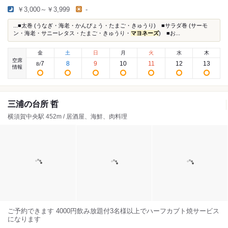
￥3,000～￥3,999
-
...■太巻 (うなぎ・海老・かんぴょう・たまご・きゅうり) ■サラダ巻 (サーモ
ン・海老・サニーレタス・たまご・きゅうり・
マヨネーズ
) ■お...
金
土
日
月
火
水
木
空席
7
8
9
10
11
12
13
8
/
情報
三浦の台所 哲
横須賀中央駅 452m / 居酒屋、海鮮、肉料理
ご予約できます 4000円飲み放題付3名様以上でハーフカブト焼サービス
になります