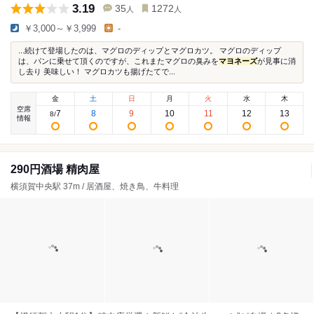
3.19
35
1272
人
人
￥3,000～￥3,999
-
...続けて登場したのは、マグロのディップとマグロカツ。 マグロのディップ
は、パンに乗せて頂くのですが、これまたマグロの臭みを
マヨネーズ
が見事に消
し去り 美味しい！ マグロカツも揚げたてで...
金
土
日
月
火
水
木
空席
7
8
9
10
11
12
13
8
/
情報
290円酒場 精肉屋
横須賀中央駅 37m / 居酒屋、焼き鳥、牛料理