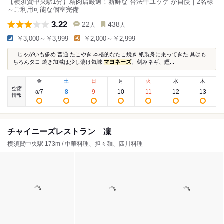
【横須賀中央駅1分】精肉店厳選！新鮮な“合法牛ユッケ”が自慢｜2名様
～ご利用可能な個室完備
3.22
22
438
人
人
￥3,000～￥3,999
￥2,000～￥2,999
...じゃがいも多め 普通 たこやき 本格的なたこ焼き 紙製舟に乗ってきた 具はも
ちろんタコ 焼き加減は少し蕩け気味
マヨネーズ
、刻みネギ、鰹...
金
土
日
月
火
水
木
空席
7
8
9
10
11
12
13
8
/
情報
チャイニーズレストラン 凜
横須賀中央駅 173m / 中華料理、担々麺、四川料理