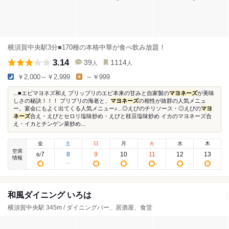
横須賀中央駅3分■170種の本格中華が食べ飲み放題！
3.14
39
1114
人
人
￥2,000～￥2,999
～￥999
...■エビマヨネズ和え プリップリのエビ本来の甘みと自家製の
マヨネーズ
が美味
しさの秘訣！！！ プリプリの海老と、
マヨネーズ
の相性が抜群の人気メニュ
ー。宴会にもよく出てくる人気メニュー♪...◎えびのチリソース・◎えびの
マヨ
ネーズ
合え・えびとセロリ塩味炒め・えびと枝豆塩味炒め イカのマヨネーズ合
え・イカとチンゲン菜炒め...
金
土
日
月
火
水
木
空席
7
8
9
10
11
12
13
8
/
情報
和風ダイニング いろは
横須賀中央駅 345m / ダイニングバー、居酒屋、食堂