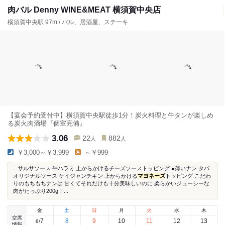
肉バル Denny WINE&MEAT 横須賀中央店
横須賀中央駅 97m / バル、居酒屋、ステーキ
【宴会予約受付中】横須賀中央駅徒歩1分！炭火料理と牛タンが楽しめ
る炭火肉酒場『個室完備』
3.06
22
882
人
人
￥3,000～￥3,999
～￥999
...サルサソース 牛ハラミ 上からかけるチーズソーストッピング ●薄いナン タパ
オリジナルソース ケイジャンチキン 上からかける
マヨネーズ
トッピング こだわ
りのもちもちナンは 甘くてそれだけも十分美味しいのに 柔らかいジューシーな
肉がたっぷり200g！...
金
土
日
月
火
水
木
空席
7
8
9
10
11
12
13
8
/
情報