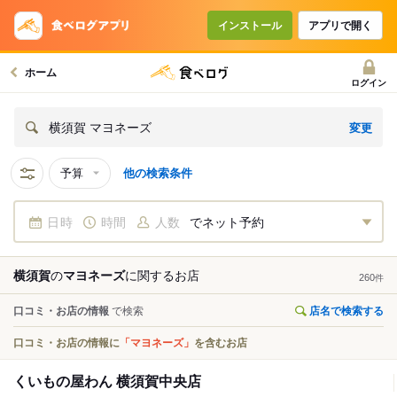
インストール
アプリで開く
ホーム
ログイン
変更
横須賀 マヨネーズ
予算
他の検索条件
日時
時間
人数
でネット予約
横須賀
の
マヨネーズ
に関する
お店
260
件
口コミ・お店の情報
で検索
店名で検索する
口コミ・お店の情報に
「マヨネーズ」
を含むお店
くいもの屋わん 横須賀中央店