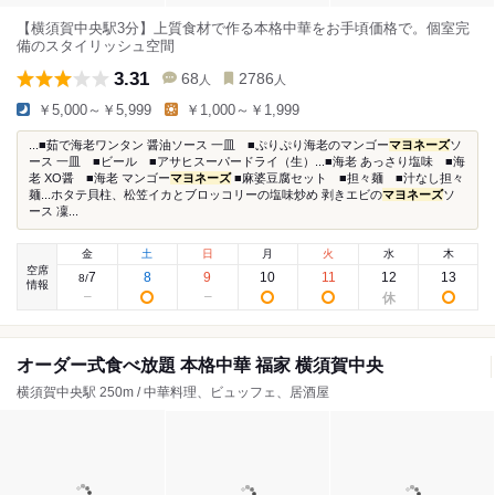
【横須賀中央駅3分】上質食材で作る本格中華をお手頃価格で。個室完
備のスタイリッシュ空間
3.31
68
2786
人
人
￥5,000～￥5,999
￥1,000～￥1,999
...■茹で海老ワンタン 醤油ソース 一皿 ■ぷりぷり海老のマンゴー
マヨネーズ
ソ
ース 一皿 ■ビール ■アサヒスーパードライ（生）...■海老 あっさり塩味 ■海
老 XO醤 ■海老 マンゴー
マヨネーズ
■麻婆豆腐セット ■担々麺 ■汁なし担々
麺...ホタテ貝柱、松笠イカとブロッコリーの塩味炒め 剥きエビの
マヨネーズ
ソ
ース 凜...
金
土
日
月
火
水
木
空席
7
8
9
10
11
12
13
8
/
情報
オーダー式食べ放題 本格中華 福家 横須賀中央
横須賀中央駅 250m / 中華料理、ビュッフェ、居酒屋