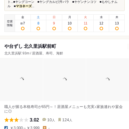
ト...■ヤングコーン ■ヤングカルビ(牛バラ ■ヤゲンナンコツ ■もやしナム
ル ■
マヨネーズ
...
金
土
日
月
火
水
木
空席
7
8
9
10
11
12
13
8
/
情報
や台ずし 北久里浜駅前町
北久里浜駅 93m / 居酒屋、寿司、海鮮
職人が握る本格寿司が65円～！居酒屋メニューも充実♪家族連れや宴会
に◎
3.02
10
124
人
人
￥3,000～￥3,999
-