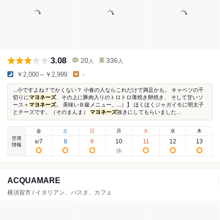
3.08
20
336
人
人
￥2,000～￥2,999
-
...小ですよね？でかくない？ 小食の人ならこれだけで満足かも。 キャベツの千
切りに
マヨネーズ
、その上に豚肉入りのトロトロ薄焼き卵焼き、 そして甘いソ
ース＋
マヨネーズ
。 美味いＢ級メニュー。...）】 ほくほくジャガイモに明太子
とチーズです。（そのまんま）
マヨネーズ
抜きにしてもらいました...
金
土
日
月
火
水
木
空席
7
8
9
10
11
12
13
8
/
情報
ACQUAMARE
横須賀市 / イタリアン、パスタ、カフェ