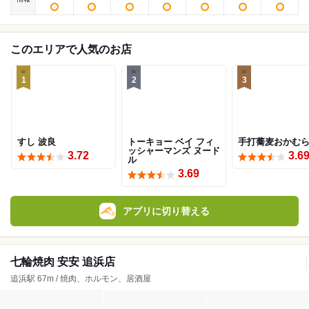
このエリアで人気のお店
1
2
3
すし 波良
トーキョー ベイ フィ
手打蕎麦おかむ
ッシャーマンズ ヌード
3.72
3.6
ル
3.69
アプリに切り替える
七輪焼肉 安安 追浜店
追浜駅 67m / 焼肉、ホルモン、居酒屋