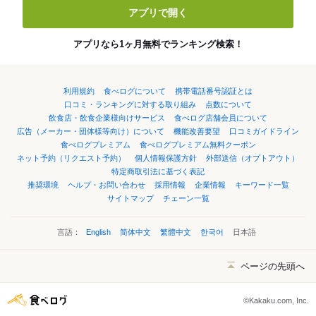
アプリで開く
アプリなら1ヶ月無料でランキング検索！
利用規約
食べログについて
携帯電話番号認証とは
口コミ・ランキングに対する取り組み
点数について
飲食店・飲食企業様向けサービス
食べログ店舗会員について
広告（メーカー・団体様等向け）について
機能改善要望
口コミガイドライン
食べログプレミアム
食べログプレミアム無料クーポン
ネット予約（リクエスト予約）
個人情報保護方針
外部送信（オプトアウト）
特定商取引法に基づく表記
推奨環境
ヘルプ・お問い合わせ
採用情報
企業情報
キーワード一覧
サイトマップ
チェーン一覧
言語：
English
简体中文
繁體中文
한국어
日本語
ページの先頭へ
©Kakaku.com, Inc.