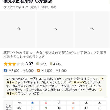
磯丸水産 横須賀中央駅前店
横須賀中央駅 36m / 居酒屋、海鮮、寿司
駅近1分 飲み放題あり 自分で焼きあげる新鮮魚介の『浜焼き』と厳選日
本酒を楽しむ至福のひととき
3.07
62
430
人
人
￥3,000～￥3,999
￥1,000～￥1,999
...イカの姿焼きは、一匹をコンロで焼いてから、ハサミで食べやすく切って、
マ
ヨネーズ
をつけて頂きます。身はしっかりとしていて
マヨネーズ
とよく合いま
す。 海老も殻をパリパリになるまで焼いて、火を通してから食べましたが...ち
ょい寿司セット 柔らかな鶏もも肉の唐揚げ2 少し塩気強め キャベツ千切り、
マ
ヨネーズ
寿司はマグロ赤身...
金
土
日
月
火
水
木
空席
7
8
9
10
11
12
13
8
/
情報