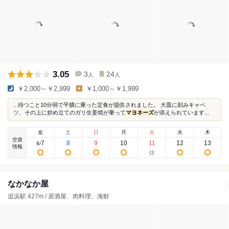
3.05
3
24
人
人
￥2,000～￥2,999
￥1,000～￥1,999
...待つこと10分弱で平膳に乗った定食が提供されました。 大皿に刻みキャベ
ツ、その上に炒め立てのガリ生姜焼が乗って
マヨネーズ
が添えられています...
金
土
日
月
火
水
木
空席
7
8
9
10
11
12
13
8
/
情報
なかなか屋
追浜駅 427m / 居酒屋、肉料理、海鮮