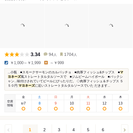
3.34
94
1704
人
人
￥1,000～￥1,999
～￥999
...小瓶 ■スモークサーモンのカルパッチョ ■肉厚フィッシュ&チップス ■
マ
ヨネーズ
風ストレートタルタルソースで ■ジムビームハイボール ■バックシ
ャン...味付けされていてビールにぴったりだ。 ◇肉厚フィッシュ＆チップス ５
５０円
マヨネーズ
に近いストレートタルタルソースでいた だきます...
金
土
日
月
火
水
木
空席
7
8
9
10
11
12
13
8
/
情報
1
2
3
4
5
6