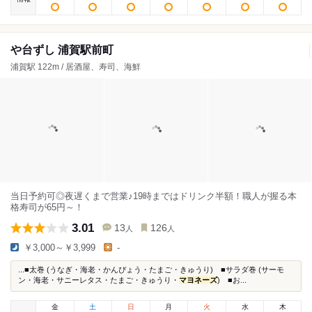
や台ずし 浦賀駅前町
浦賀駅 122m / 居酒屋、寿司、海鮮
当日予約可◎夜遅くまで営業♪19時まではドリンク半額！職人が握る本
格寿司が65円～！
3.01
13
126
人
人
￥3,000～￥3,999
-
...■太巻 (うなぎ・海老・かんぴょう・たまご・きゅうり) ■サラダ巻 (サーモ
ン・海老・サニーレタス・たまご・きゅうり・
マヨネーズ
) ■お...
金
土
日
月
火
水
木