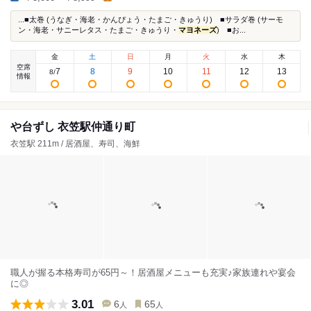
...■太巻 (うなぎ・海老・かんぴょう・たまご・きゅうり) ■サラダ巻 (サーモ
ン・海老・サニーレタス・たまご・きゅうり・
マヨネーズ
) ■お...
金
土
日
月
火
水
木
空席
7
8
9
10
11
12
13
8
/
情報
や台ずし 衣笠駅仲通り町
衣笠駅 211m / 居酒屋、寿司、海鮮
職人が握る本格寿司が65円～！居酒屋メニューも充実♪家族連れや宴会
に◎
3.01
6
65
人
人