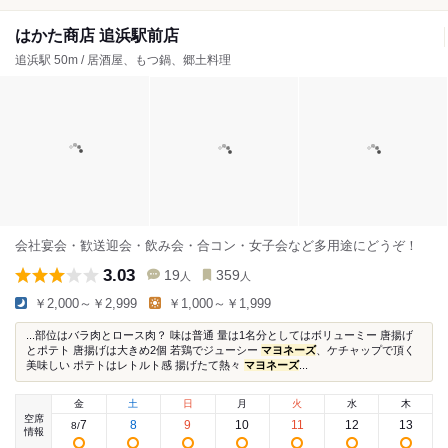
はかた商店 追浜駅前店
追浜駅 50m / 居酒屋、もつ鍋、郷土料理
会社宴会・歓送迎会・飲み会・合コン・女子会など多用途にどうぞ！
3.03
19
359
人
人
￥2,000～￥2,999
￥1,000～￥1,999
...部位はバラ肉とロース肉？ 味は普通 量は1名分としてはボリューミー 唐揚げ
とポテト 唐揚げは大きめ2個 若鶏でジューシー
マヨネーズ
、ケチャップで頂く
美味しい ポテトはレトルト感 揚げたて熱々
マヨネーズ
...
金
土
日
月
火
水
木
空席
7
8
9
10
11
12
13
8
/
情報