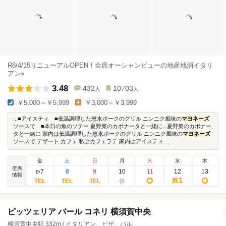
R8/4/15リニューアルOPEN！全席オーシャンビューの地産地消イタリ
アン⭐︎
3.48
432
10703
人
人
￥5,000～￥5,999
￥3,000～￥3,999
...■アイスティ ■低温調理した恵水ポークのグリル ニンニク風味の
マヨネーズ
ソースで ■本日の魚のソテー 夏野菜のカポナータと一緒に...夏野菜のカポナー
タと一緒に 家内は低温調理した恵水ポークのグリル ニンニク風味の
マヨネーズ
ソースで デザート カフェ 私はカフェラテ 家内はアイスティ...
金
土
日
月
火
水
木
空席
7
8
9
10
11
12
13
8
/
情報
1
残
ピッツェリア バール コネリ 横須賀中央
横須賀中央駅 332m / イタリアン、ピザ、バル