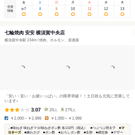
金
土
日
月
火
水
木
空席
7
8
9
10
11
12
13
8
/
情報
七輪焼肉 安安 横須賀中央店
横須賀中央駅 234m / 焼肉、ホルモン、居酒屋
「安い・旨い・お腹いっぱい」の限界突破！！土日祝も元気に営業して
います♪
3.07
20
275
人
人
￥2,000～￥2,999
￥1,000～￥1,999
...■味ねぎ 味ねぎマヨ/味ねぎポン酢 各132円（税込） ■つぶつぶ明太子 ■
マ
ヨネーズ
■練わさび ■ポン酢 ■おろしポン酢 ■生卵 ■網交換 ■デザー