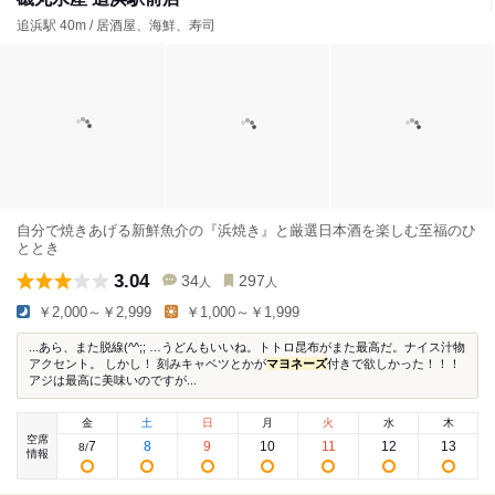
追浜駅 40m / 居酒屋、海鮮、寿司
自分で焼きあげる新鮮魚介の『浜焼き』と厳選日本酒を楽しむ至福のひ
ととき
3.04
34
297
人
人
￥2,000～￥2,999
￥1,000～￥1,999
...あら、また脱線(^^;; …うどんもいいね。トトロ昆布がまた最高だ。ナイス汁物
アクセント。 しかし！ 刻みキャベツとかが
マヨネーズ
付きで欲しかった！！！
アジは最高に美味いのですが...
金
土
日
月
火
水
木
空席
7
8
9
10
11
12
13
8
/
情報