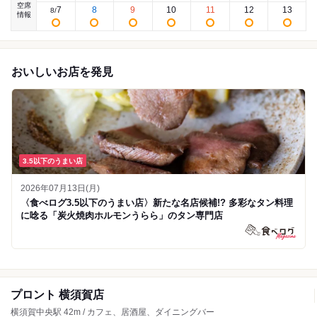
空席
7
8
9
10
11
12
13
8
/
情報
おいしいお店を発見
3.5以下のうまい店
2026年07月13日(月)
〈食べログ3.5以下のうまい店〉新たな名店候補!? 多彩なタン料理
に唸る「炭火焼肉ホルモンうらら」のタン専門店
プロント 横須賀店
横須賀中央駅 42m / カフェ、居酒屋、ダイニングバー