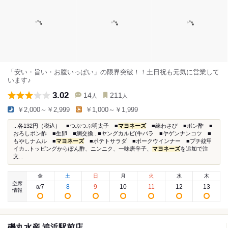
「安い・旨い・お腹いっぱい」の限界突破！！土日祝も元気に営業して
います♪
3.02
14
211
人
人
￥2,000～￥2,999
￥1,000～￥1,999
...各132円（税込） ■つぶつぶ明太子 ■
マヨネーズ
■練わさび ■ポン酢 ■
おろしポン酢 ■生卵 ■網交換...■ヤングカルビ(牛バラ ■ヤゲンナンコツ ■
もやしナムル ■
マヨネーズ
■ポテトサラダ ■ポークウインナー ■プチ紋甲
イカ...トッピングからぽん酢、ニンニク、一味唐辛子、
マヨネーズ
を追加で注
文...
金
土
日
月
火
水
木
空席
7
8
9
10
11
12
13
8
/
情報
磯丸水産 追浜駅前店