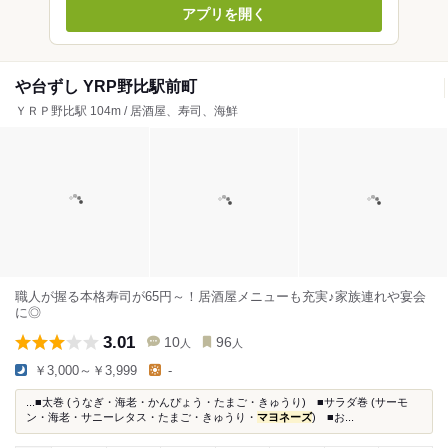
アプリを開く
や台ずし YRP野比駅前町
ＹＲＰ野比駅 104m / 居酒屋、寿司、海鮮
職人が握る本格寿司が65円～！居酒屋メニューも充実♪家族連れや宴会
に◎
3.01
10
96
人
人
￥3,000～￥3,999
-
...■太巻 (うなぎ・海老・かんぴょう・たまご・きゅうり) ■サラダ巻 (サーモ
ン・海老・サニーレタス・たまご・きゅうり・
マヨネーズ
) ■お...