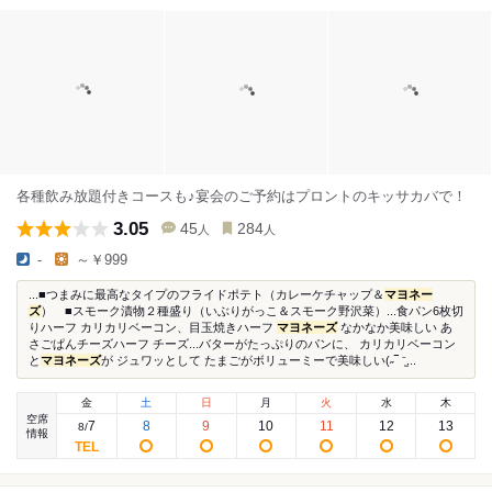
各種飲み放題付きコースも♪宴会のご予約はプロントのキッサカバで！
3.05
45
284
人
人
-
～￥999
...■つまみに最高なタイプのフライドポテト（カレーケチャップ＆
マヨネー
ズ
） ■スモーク漬物２種盛り（いぶりがっこ＆スモーク野沢菜）...食パン6枚切
りハーフ カリカリベーコン、目玉焼きハーフ
マヨネーズ
なかなか美味しい あ
さごぱんチーズハーフ チーズ...バターがたっぷりのパンに、 カリカリベーコン
と
マヨネーズ
が ジュワッとして たまごがボリューミーで美味しい(˶‾ ⁻̫...
金
土
日
月
火
水
木
空席
7
8
9
10
11
12
13
8
/
情報