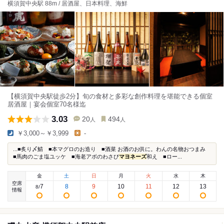
横須賀中央駅 88m / 居酒屋、日本料理、海鮮
【横須賀中央駅徒歩2分】旬の食材と多彩な創作料理を堪能できる個室
居酒屋｜宴会個室70名様迄
3.03
20
494
人
人
￥3,000～￥3,999
-
...■炙り〆鯖 ■本マグロのお造り ■酒菜 お酒のお供に。わんの名物おつまみ
■馬肉のごま塩ユッケ ■海老アボのわさび
マヨネーズ
和え ■ロー...
金
土
日
月
火
水
木
空席
7
8
9
10
11
12
13
8
/
情報