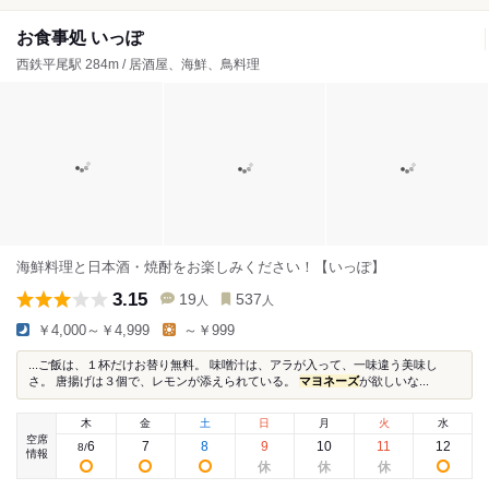
お食事処 いっぽ
西鉄平尾駅 284m / 居酒屋、海鮮、鳥料理
海鮮料理と日本酒・焼酎をお楽しみください！【いっぽ】
3.15
19
537
人
人
￥4,000～￥4,999
～￥999
...ご飯は、１杯だけお替り無料。 味噌汁は、アラが入って、一味違う美味し
さ。 唐揚げは３個で、レモンが添えられている。
マヨネーズ
が欲しいな...
木
金
土
日
月
火
水
空席
6
7
8
9
10
11
12
8
/
情報