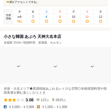
ーズ
がアクセントですね...
木
金
土
日
月
火
水
空席
6
7
8
9
10
11
12
8
/
情報
小さな韓国 あぷろ 天神大名本店
赤坂駅 253m / 韓国料理、居酒屋、ホルモン
赤坂・大名エリア◆異国情緒あふれるレトロな空間◎本格韓国料理や韓
国美酒を囲む楽しいひととき
3.08
122
3825
人
人
￥3,000～￥3,999
￥1,000～￥1,999