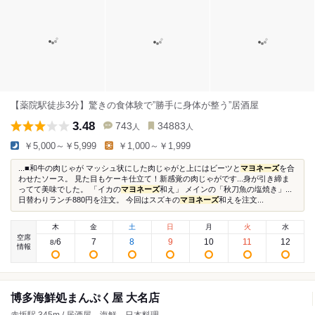
【薬院駅徒歩3分】驚きの食体験で”勝手に身体が整う”居酒屋
3.48
743
34883
人
人
￥5,000～￥5,999
￥1,000～￥1,999
...■和牛の肉じゃが マッシュ状にした肉じゃがと上にはビーツと
マヨネーズ
を合
わせたソース。 見た目もケーキ仕立て！新感覚の肉じゃがです...身が引き締ま
ってて美味でした。 「イカの
マヨネーズ
和え」 メインの「秋刀魚の塩焼き」...
日替わりランチ880円を注文。 今回はスズキの
マヨネーズ
和えを注文...
木
金
土
日
月
火
水
空席
6
7
8
9
10
11
12
8
/
情報
博多海鮮処まんぷく屋 大名店