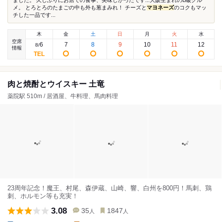
ました。 久しぶりにお店での食事、美味しかったです...大阪生まれのB級グル
メ。 とろとろのたまごの中も外も葱まみれ！ チーズと
マヨネーズ
のコクもマッ
チした一品です...
木
金
土
日
月
火
水
空席
6
7
8
9
10
11
12
8
/
情報
肉と焼酎とウイスキー 土竜
薬院駅 510m / 居酒屋、牛料理、馬肉料理
23周年記念！魔王、村尾、森伊蔵、山崎、響、白州を800円！馬刺、鶏
刺、ホルモン等も充実！
3.08
35
1847
人
人