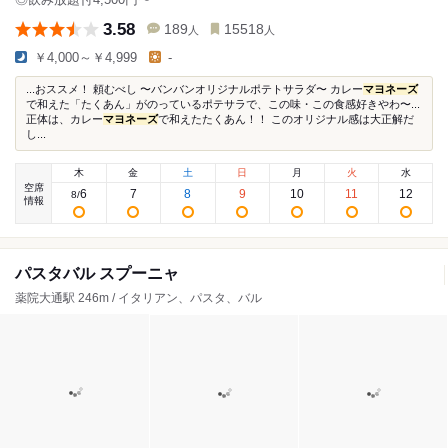
3.58
189
15518
人
人
￥4,000～￥4,999
-
...おススメ！ 頼むべし 〜バンバンオリジナルポテトサラダ〜 カレー
マヨネーズ
で和えた「たくあん」がのっているポテサラで、この味・この食感好きやわ〜...
正体は、カレー
マヨネーズ
で和えたたくあん！！ このオリジナル感は大正解だ
し...
木
金
土
日
月
火
水
空席
6
7
8
9
10
11
12
8
/
情報
パスタバル スプーニャ
薬院大通駅 246m / イタリアン、パスタ、バル