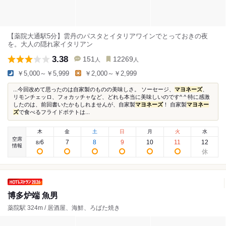
【薬院大通駅5分】雲丹のパスタとイタリアワインでとっておきの夜
を。大人の隠れ家イタリアン
3.38
151
12269
人
人
￥5,000～￥5,999
￥2,000～￥2,999
...今回改めて思ったのは自家製のものの美味しさ。 ソーセージ、
マヨネーズ
、
リモンチェッロ、フォカッチャなど、どれも本当に美味しいのです^ ^ 特に感激
したのは、前回書いたかもしれませんが、自家製
マヨネーズ
！ 自家製
マヨネー
ズ
で食べるフライドポテトは...
木
金
土
日
月
火
水
空席
6
7
8
9
10
11
12
8
/
情報
博多炉端 魚男
薬院駅 324m / 居酒屋、海鮮、ろばた焼き