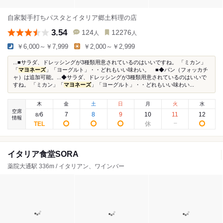
自家製手打ちパスタとイタリア郷土料理の店
3.54
124
12276
人
人
￥6,000～￥7,999
￥2,000～￥2,999
...■サラダ、ドレッシングが3種類用意されているのはいいですね。 「ミカン」
「
マヨネーズ
」「ヨーグルト」・・どれもいい味わい。 ■◆パン（フォッカチ
ャ）は追加可能。...◆サラダ、ドレッシングが3種類用意されているのはいいで
すね。 「ミカン」「
マヨネーズ
」「ヨーグルト」・・どれもいい味わい...
木
金
土
日
月
火
水
空席
6
7
8
9
10
11
12
8
/
情報
イタリア食堂SORA
薬院大通駅 336m / イタリアン、ワインバー