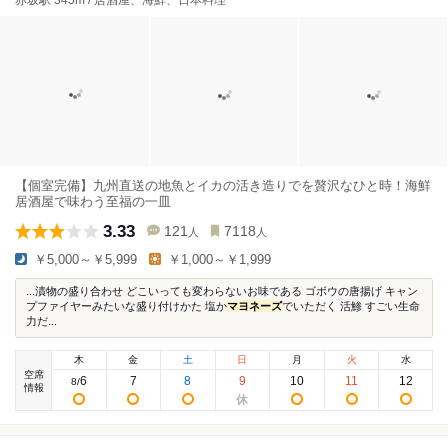
赤坂駅 345m / 居酒屋、海鮮、日本料理
【個室完備】九州直送の地魚とイカの活き造りでを贅沢なひと時！海鮮
居酒屋で味わう至福の一皿
3.33
121
7118
人
人
￥5,000～￥5,999
￥1,000～￥1,999
...漬物の盛り合わせ どこいっても変わらないお味である ゴボウの唐揚げ キャン
プファイヤーみたいな盛り付けかた 塩か
マヨネーズ
でいただく 活鯵 すごい生命
力だ...
木
金
土
日
月
火
水
空席
6
7
8
9
10
11
12
8
/
情報