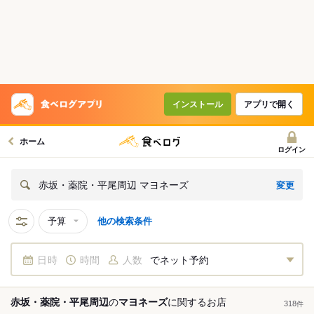
インストール
アプリで開く
ホーム
ログイン
変更
赤坂・薬院・平尾周辺 マヨネーズ
予算
他の検索条件
日時
時間
人数
でネット予約
赤坂・薬院・平尾周辺
の
マヨネーズ
に関する
お店
318
件