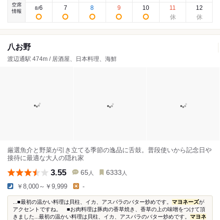
空席
6
7
8
9
10
11
12
8
/
情報
八お野
渡辺通駅 474m / 居酒屋、日本料理、海鮮
厳選魚介と野菜が引き立てる季節の逸品に舌鼓。普段使いから記念日や
接待に最適な大人の隠れ家
3.55
65
6333
人
人
￥8,000～￥9,999
-
...■最初の温かい料理は貝柱、イカ、アスパラのバター炒めです。
マヨネーズ
が
アクセントですね。 ■お肉料理は豚肉の香草焼き、香草の上の味噌をつけて頂
きました...最初の温かい料理は貝柱、イカ、アスパラのバター炒めです。
マヨネ