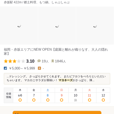
赤坂駅 422m / 郷土料理、もつ鍋、しゃぶしゃぶ
福岡・赤坂エリアにNEW OPEN【庭園と離れが織りなす、大人の隠れ
家】
3.10
19
1846
人
人
￥5,000～￥5,999
-
...ドレッシング。 さっぱりさせてくれます。 またビフカツをぺろりといただい
ちゃいます。 マカロニサラダが美味い！
マヨネーズ
がさっぱり、弾...
木
金
土
日
月
火
水
空席
6
7
8
9
10
11
12
8
/
情報