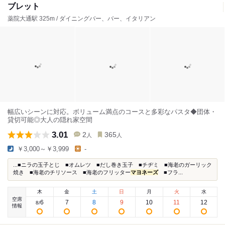
ブレット
薬院大通駅 325m / ダイニングバー、バー、イタリアン
幅広いシーンに対応。ボリューム満点のコースと多彩なパスタ◆団体・
貸切可能◎大人の隠れ家空間
3.01
2
365
人
人
￥3,000～￥3,999
-
...■ニラの玉子とじ ■オムレツ ■だし巻き玉子 ■チヂミ ■海老のガーリック
焼き ■海老のチリソース ■海老のフリッター
マヨネーズ
■フラ...
木
金
土
日
月
火
水
空席
6
7
8
9
10
11
12
8
/
情報