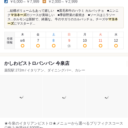
￥6,000～￥7,999
￥2,000～￥2,999
...結構ボリュームもあって嬉しい ■黒毛和牛のハラミ カルパッチョ ■ニンニ
ク
マヨネーズ
のソースが美味しい ■季節野菜の薪焼き ■ソースはニラソー
ス...ホルモンは新鮮で、綺麗な。 牛のサガリのカルパッチョ。チーズや
マヨネ
ーズ
にマスタード...
木
金
土
日
月
火
水
空席
6
7
8
9
10
11
12
8
/
情報
かしわビストロバンバン 今泉店
薬院駅 272m / イタリアン、ダイニングバー、カレー
★今泉のイタリアンビストロ★メニューから選べるプリフィクスコース
◎飲み放題付4,500円〜