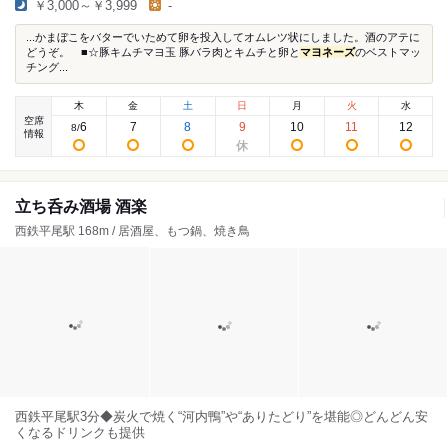
￥3,000～￥3,999
-
...かまぼこをバターでいためて卵を投入してオムレツ状にしました。酒のアテに
どうぞ。 ■☆豚キムチマヨ玉 豚バラ肉とキムチと卵と
マヨネーズ
のベストマッ
チング...
木
金
土
日
月
火
水
空席
6
7
8
9
10
11
12
8
/
情報
立ち呑み酒場 酒楽
西鉄平尾駅 168m / 居酒屋、もつ鍋、焼き鳥
西鉄平尾駅3分◆炭火で焼く“河内鴨”や“ありたどり”を堪能◎どんどん安
くなるドリンクも提供