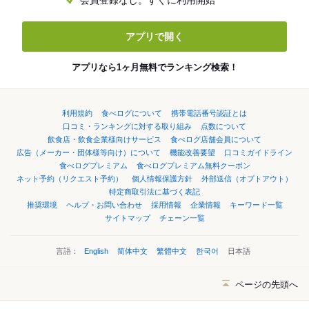
会員登録なし。すぐに利用開始
アプリで開く
アプリなら1ヶ月無料でランキング検索！
利用規約
食べログについて
携帯電話番号認証とは
口コミ・ランキングに対する取り組み
点数について
飲食店・飲食企業様向けサービス
食べログ店舗会員について
広告（メーカー・団体様等向け）について
機能改善要望
口コミガイドライン
食べログプレミアム
食べログプレミアム無料クーポン
ネット予約（リクエスト予約）
個人情報保護方針
外部送信（オプトアウト）
特定商取引法に基づく表記
推奨環境
ヘルプ・お問い合わせ
採用情報
企業情報
キーワード一覧
サイトマップ
チェーン一覧
言語：
English
简体中文
繁體中文
한국어
日本語
ページの先頭へ