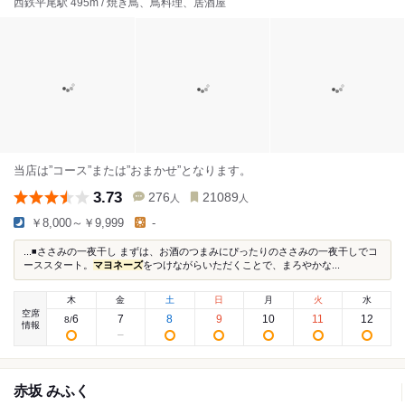
西鉄平尾駅 495m / 焼き鳥、鳥料理、居酒屋
当店は”コース”または”おまかせ”となります。
3.73
276
21089
人
人
￥8,000～￥9,999
-
...◾️ささみの一夜干し まずは、お酒のつまみにぴったりのささみの一夜干しでコ
ーススタート。
マヨネーズ
をつけながらいただくことで、まろやかな...
木
金
土
日
月
火
水
空席
6
7
8
9
10
11
12
8
/
情報
赤坂 みふく