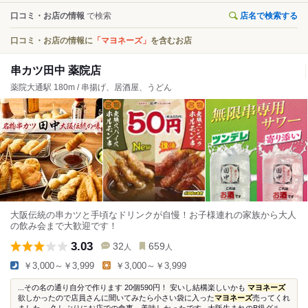
口コミ・お店の情報
で検索
店名で検索する
口コミ・お店の情報に
「マヨネーズ」
を含むお店
串カツ田中 薬院店
薬院大通駅 180m / 串揚げ、居酒屋、うどん
大阪伝統の串カツと手頃なドリンクが自慢！お子様連れの家族から大人
の飲み会まで大歓迎です！
3.03
32
659
人
人
￥3,000～￥3,999
￥3,000～￥3,999
...その名の通り自分で作ります 20個590円！ 安いし結構楽しいかも
マヨネーズ
欲しかったので店員さんに聞いてみたら小さい袋に入った
マヨネーズ
売ってくれ