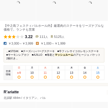
【中之島フェスティバルホール内】厳選肉のステーキをリーズナブルな
価格で。ランチも営業
3.22
111
5125
人
人
￥3,000～￥3,999
￥1,000～￥1,999
...■STEAK ■チーズハンバーグステーキ ■牛フィレサイコロレモンステーキ
■サーモンレアカツ ■AJILLO ■海老と
マッシュルーム
のアヒージョ バケット
2枚付き...
日
月
火
水
木
金
土
空席
9
10
11
12
13
14
15
8
/
情報
R'ariatte
北浜駅 484m / イタリアン、バル