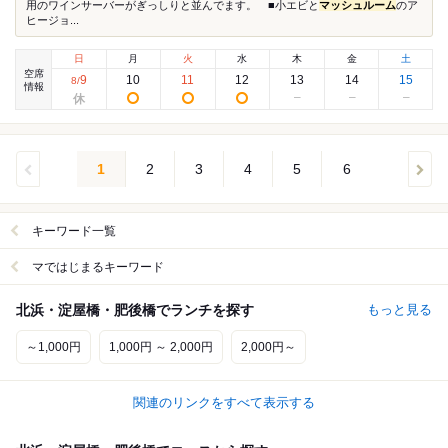
用のワインサーバーがぎっしりと並んでます。 ■小エビと
マッシュルーム
のア
ヒージョ...
日
月
火
水
木
金
土
空席
9
10
11
12
13
14
15
8
/
情報
1
2
3
4
5
6
キーワード一覧
マではじまるキーワード
北浜・淀屋橋・肥後橋でランチを探す
もっと見る
～1,000円
1,000円 ～ 2,000円
2,000円～
関連のリンクをすべて表示する