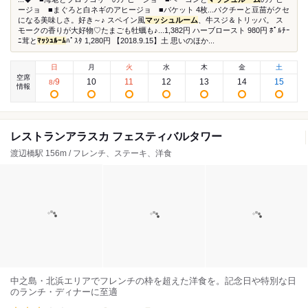
ージョ ■まぐろと白ネギのアヒージョ ■バケット 4枚...パクチーと豆苗がクセ
になる美味しさ。好き～♪ スペイン風
マッシュルーム
、牛スジ＆トリッパ。 ス
モークの香りが大好物♡たまごも牡蠣も♪...1,382円 ハーブロースト 980円 ﾎﾟﾙﾁｰ
ﾆ茸と
ﾏｯｼｭﾙｰﾑ
ﾊﾟｽﾀ 1,280円 【2018.9.15】土 思いのほか...
日
月
火
水
木
金
土
空席
9
10
11
12
13
14
15
8
/
情報
レストランアラスカ フェスティバルタワー
渡辺橋駅 156m / フレンチ、ステーキ、洋食
中之島・北浜エリアでフレンチの枠を超えた洋食を。記念日や特別な日
のランチ・ディナーに至適