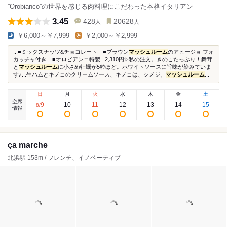
”Orobianco”の世界を感じる肉料理にこだわった本格イタリアン
3.45
428
20628
人
人
￥6,000～￥7,999
￥2,000～￥2,999
...■ミックスナッツ&チョコレート ■ブラウン
マッシュルーム
のアヒージョ フォ
カッチャ付き ■オロビアンコ特製...2,310円✨️私の注文。きのこたっぷり！舞茸
と
マッシュルーム
に小さめ牡蠣が5粒ほど。ホワイトソースに旨味が染みていま
す♪...生ハムとキノコのクリームソース、キノコは、シメジ、
マッシュルーム
...
日
月
火
水
木
金
土
空席
9
10
11
12
13
14
15
8
/
情報
ça marche
北浜駅 153m / フレンチ、イノベーティブ