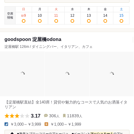
日
月
火
水
木
金
土
空席
9
10
11
12
13
14
15
8
/
情報
goodspoon 淀屋橋odona
淀屋橋駅 126m / ダイニングバー、イタリアン、カフェ
【淀屋橋駅直結】全140席！貸切や魅力的なコースで人気のお洒落イタ
リアン
3.17
306
11839
人
人
￥3,000～￥3,999
￥1,000～￥1,999
...◆ ■海老とブロッコリーのアヒージョ ■ベーコンと
マッシュルーム
のアヒ