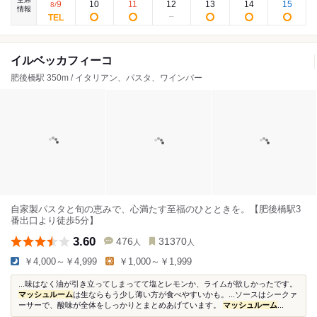
9
10
11
12
13
14
15
8
/
情報
イルベッカフィーコ
肥後橋駅 350m / イタリアン、パスタ、ワインバー
自家製パスタと旬の恵みで、心満たす至福のひとときを。【肥後橋駅3
番出口より徒歩5分】
3.60
476
31370
人
人
￥4,000～￥4,999
￥1,000～￥1,999
...味はなく油が引き立ってしまってて塩とレモンか、ライムが欲しかったです。
マッシュルーム
は生ならもう少し薄い方が食べやすいかも。...ソースはシークァ
ーサーで、酸味が全体をしっかりとまとめあげています。
マッシュルーム
...