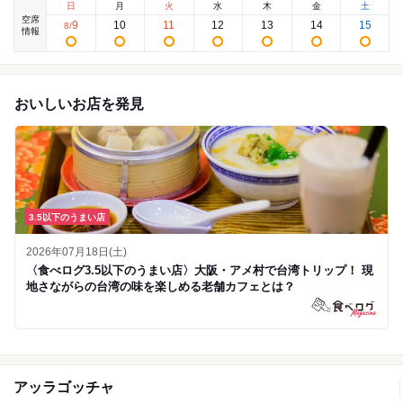
日
月
火
水
木
金
土
空席
9
10
11
12
13
14
15
8
/
情報
おいしいお店を発見
3.5以下のうまい店
2026年07月18日(土)
〈食べログ3.5以下のうまい店〉大阪・アメ村で台湾トリップ！ 現
地さながらの台湾の味を楽しめる老舗カフェとは？
アッラゴッチャ