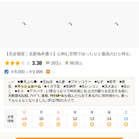
【完全個室｜北新地本通り】心和む空間でゆったりと最高のひと時を。
3.38
283
9635
人
人
￥8,000～￥9,999
-
...＞ ■◆天ぷら◆ ■玉ねぎ ■人参 ■ブロッコリー ■なす ■長芋 ■南
瓜 ■
マッシュルーム
■イカ下足 ■安納芋 ■生レンコン ■活〆あじ ■生た
こ ■キス ■アスパラ...に帰るつもりで40分前に仕上げの握りを注文する前に
天麩羅4品(鱚､ｱｽﾊﾟﾗ､蓮根､
ﾏｯｼｭﾙｰﾑ
)を頼んだら出て来るのに30分掛かり､握っ
てもらえなくなりました｡2Fは7割の入りで...
日
月
火
水
木
金
土
空席
9
10
11
12
13
14
15
8
/
情報