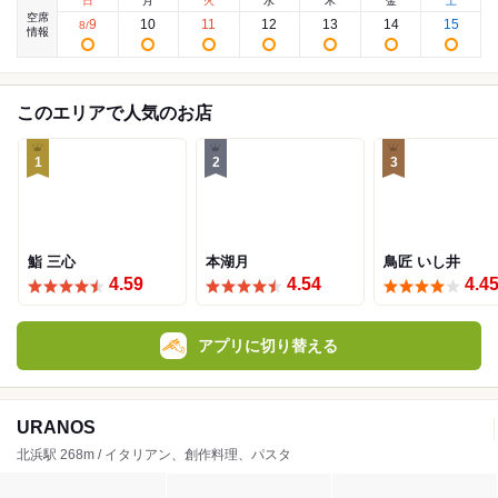
日
月
火
水
木
金
土
空席
9
10
11
12
13
14
15
8
/
情報
このエリアで人気のお店
1
2
3
鮨 三心
本湖月
鳥匠 いし井
4.59
4.54
4.4
アプリに切り替える
URANOS
北浜駅 268m / イタリアン、創作料理、パスタ