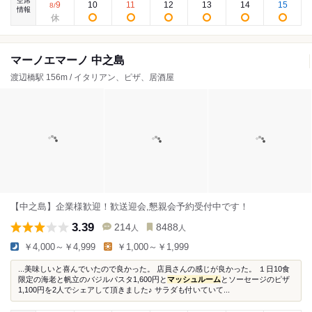
空席
9
10
11
12
13
14
15
8
/
情報
マーノエマーノ 中之島
渡辺橋駅 156m / イタリアン、ピザ、居酒屋
【中之島】企業様歓迎！歓送迎会,懇親会予約受付中です！
3.39
214
8488
人
人
￥4,000～￥4,999
￥1,000～￥1,999
...美味しいと喜んでいたので良かった。 店員さんの感じが良かった。 １日10食
限定の海老と帆立のバジルパスタ1,600円と
マッシュルーム
とソーセージのピザ
1,100円を2人でシェアして頂きました♪ サラダも付いていて...