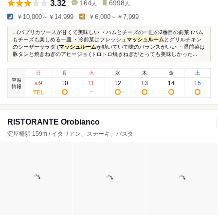
3.32
164
6998
人
人
￥10,000～￥14,999
￥6,000～￥7,999
...(パプリカソースが甘くて美味しい ・ハムとチーズの一皿の2番目の前菜 (ハム
もチーズも楽しめる一皿 ・冷前菜はフレッシュ
マッシュルーム
とグリルチキン
のシーザーサラダ (
マッシュルーム
が効いていて味のバランスがいい ・温前菜は
豚タンと焼きねぎのアヒージョ (トロトロ焼きねぎがとっても美味しかった...
日
月
火
水
木
金
土
空席
9
10
11
12
13
14
15
8
/
情報
RISTORANTE Orobianco
淀屋橋駅 159m / イタリアン、ステーキ、パスタ