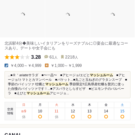
北浜駅4分◆美味しいイタリアンをリーズナブルに◎宴会に最適なコー
スあり。デートや女子会にも
3.28
61
2218
人
人
￥4,000～￥4,999
￥1,000～￥1,999
...■Ｒ＇ariatteサラダ ■〜一品〜 ■アヒージョ/エビと
マッシュルーム
■アヒ
ージョ/トマトとカマンベール ■バケット...■丸ごと玉ねぎのグラタンスープ ■
季節のパイッツァ 牡蠣と
マッシュルーム
季節限定‼︎広島県産牡蠣を贅沢に使っ
た自慢のパイッツァです！...■アスパラとしらすピザ ■ピエモンテのバルベー
ラ ■えびと
マッシュルーム
アヒージョ...
日
月
火
水
木
金
土
空席
9
10
11
12
13
14
15
8
/
情報