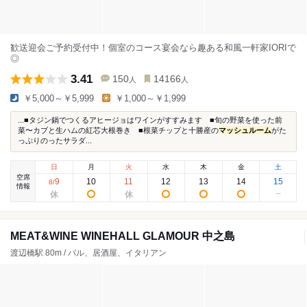
歓送迎会ご予約受付中！個室のコース宴会なら趣ある和風一軒家IORIで
◎
3.41
150
14166
人
人
￥5,000～￥5,999
￥1,000～￥1,999
...■タジン鍋でつくるアヒージョはワインがすすみます ■旬の野菜を使った前
菜〜カブと生ハムの紅芯大根巻き ■根菜チップと十勝産の
マッシュルーム
がた
っぷりのったサラダ...
日
月
火
水
木
金
土
空席
9
10
11
12
13
14
15
8
/
情報
MEAT&WINE WINEHALL GLAMOUR 中之島
渡辺橋駅 80m / バル、居酒屋、イタリアン