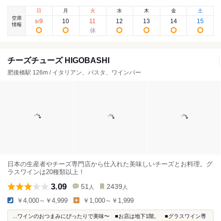
日
月
火
水
木
金
土
空席
9
10
11
12
13
14
15
8
/
情報
チーズチューズ HIGOBASHI
肥後橋駅 126m / イタリアン、パスタ、ワインバー
日本の生産者やチーズ専門店から仕入れた美味しいチーズとお料理。グ
ラスワインは20種類以上！
3.09
51
2439
人
人
￥4,000～￥4,999
￥1,000～￥1,999
...ワインのおつまみにぴったりで美味〜 ■お店は地下1階。 ■グラスワイン専