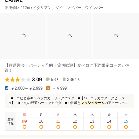
CANAL
肥後橋駅 212m / イタリアン、ダイニングバー、ワインバー
【歓送迎会・パーティ予約・貸切歓迎】食べログ予約限定コースがお
得！
3.09
53
3364
人
人
￥2,000～￥2,999
～￥999
...■・エビと春キャベツのガーリックパスタ ■【バーニャカウダ・アヒージ
ョ】 ■・旬の野菜バーニャカウダ ■・牡蠣と
マッシュルーム
のアヒージョ...
日
月
火
水
木
金
土
空席
9
10
11
12
13
14
15
8
/
情報