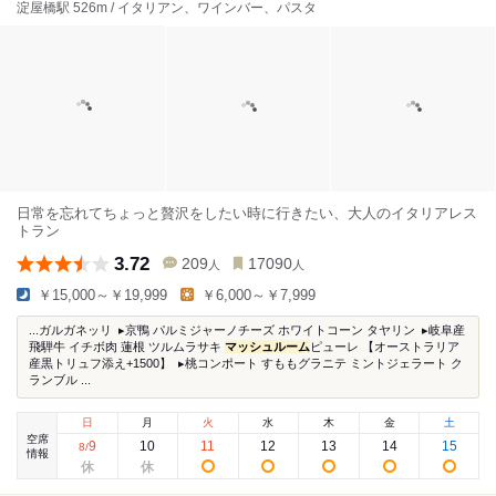
淀屋橋駅 526m / イタリアン、ワインバー、パスタ
日常を忘れてちょっと贅沢をしたい時に行きたい、大人のイタリアレス
トラン
3.72
209
17090
人
人
￥15,000～￥19,999
￥6,000～￥7,999
...ガルガネッリ ⁡ ▸京鴨 パルミジャーノチーズ ホワイトコーン タヤリン ⁡ ▸岐阜産
飛騨牛 イチボ肉 蓮根 ツルムラサキ
マッシュルーム
ピューレ 【オーストラリア
産黒トリュフ添え+1500】 ⁡ ▸桃コンポート すももグラニテ ミントジェラート ク
ランブル ⁡...
日
月
火
水
木
金
土
空席
9
10
11
12
13
14
15
8
/
情報