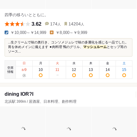
四季の移ろいとともに。
3.62
174
14204
人
人
￥10,000～￥14,999
￥8,000～￥9,999
...生クリームで味の奥行き、コンソメジュレで味の多層化を感じる一品でした。
胃を休めメインに備えます ⚫︎肉料理 鴨のグリル、
マッシュルーム
とセップ茸の
ソース...
日
月
火
水
木
金
土
空席
9
10
11
12
13
14
15
8
/
情報
dining IOR?I
北浜駅 399m / 居酒屋、日本料理、創作料理