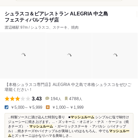
シュラスコ＆ビアレストラン ALEGRIA 中之島
フェスティバルプラザ店
渡辺橋駅 97m / シュラスコ、ステーキ、焼肉
【本格シュラスコ専門店】ALEGRIA 中之島で本格シュラスコをぜひご
堪能ください！
3.43
194
4788
人
人
￥5,000～￥5,999
￥1,000～￥1,999
...特製ソースに漬け込んだ特別な香り ■
マッシュルーム
シンプルに塩で味付け
ジューシーに焼き上げます。...・ズッキーニ ・オニオン ・ナス ・ケージョ（焼
きチーズ） ・
マッシュルーム
・ガーリックステーキ ・アバカシ（パイナップ
ル）...焼きチーズやパイナップルが美味しいのはもちろん、中でも
マッシュルー
ム
とズッキーニはかなりハマる美味しさ...