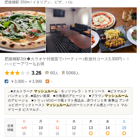
肥後橋駅 350m / イタリアン、ピザ、バル
肥後橋駅3分◆カラオケ付個室でパーティー♪飲放付コース3,300円～！
ハッピーアワーもお得
3.26
60
5066
人
人
￥3,000～￥3,999
-
...■オルトラーナ
マッシュルーム
・モッツァレラ・トマトソース ■ビスマルク
パンチェッタ...■温かい前菜 ■小海老のアヒージョ ■ブラウン
マッシュルーム
のアヒージョ ■トリッパのローマ風トマト煮込み...赤ワイン１本 食事は アンチ
ョビガーリックトースト
マッシュルーム
のガーリックオイル煮とバケット マル
ゲリータ ビスマルク...
日
月
火
水
木
金
土
空席
9
10
11
12
13
14
15
8
/
情報