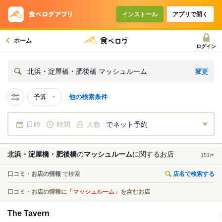
インストール
アプリで開く
ホーム
ログイン
変更
北浜・淀屋橋・肥後橋 マッシュルーム
予算
他の検索条件
日時
時間
人数
でネット予約
北浜・淀屋橋・肥後橋
の
マッシュルーム
に関する
お店
151
件
口コミ・お店の情報
で検索
店名で検索する
口コミ・お店の情報に
「マッシュルーム」
を含むお店
The Tavern