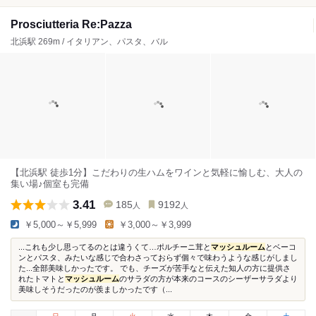
Prosciutteria Re:Pazza
北浜駅 269m / イタリアン、パスタ、バル
【北浜駅 徒歩1分】こだわりの生ハムをワインと気軽に愉しむ、大人の
集い場♪個室も完備
3.41
185
9192
人
人
￥5,000～￥5,999
￥3,000～￥3,999
...これも少し思ってるのとは違うくて…ポルチーニ茸と
マッシュルーム
とベーコ
ンとパスタ、みたいな感じで合わさっておらず個々で味わうような感じがしまし
た...全部美味しかったです。 でも、チーズが苦手なと伝えた知人の方に提供さ
れたトマトと
マッシュルーム
のサラダの方が本来のコースのシーザーサラダより
美味しそうだったのが羨ましかったです（...