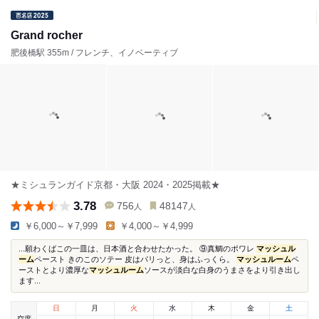
Grand rocher
肥後橋駅 355m / フレンチ、イノベーティブ
★ミシュランガイド京都・大阪 2024・2025掲載★
3.78
756
48147
人
人
￥6,000～￥7,999
￥4,000～￥4,999
...願わくばこの一皿は、日本酒と合わせたかった。 ⑨真鯛のポワレ
マッシュル
ーム
ペースト きのこのソテー 皮はパリっと、身はふっくら。
マッシュルーム
ペ
ーストとより濃厚な
マッシュルーム
ソースが淡白な白身のうまさをより引き出し
ます...
日
月
火
水
木
金
土
空席