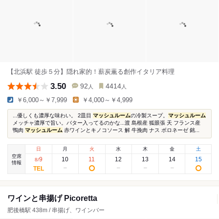
【北浜駅 徒歩５分】隠れ家的！薪炭薫る創作イタリア料理
3.50
92
4414
人
人
￥6,000～￥7,999
￥4,000～￥4,999
...優しくも濃厚な味わい。 2皿目
マッシュルーム
の冷製スープ。
マッシュルーム
メッチャ濃厚で旨い。バター入ってるのかな...渡 島根産 狐眼張 天 フランス産
鴨肉
マッシュルーム
赤ワインとキノコソース 解 牛挽肉 ナス ボロネーゼ 銘...
日
月
火
水
木
金
土
空席
9
10
11
12
13
14
15
8
/
情報
ワインと串揚げ Picoretta
肥後橋駅 438m / 串揚げ、ワインバー