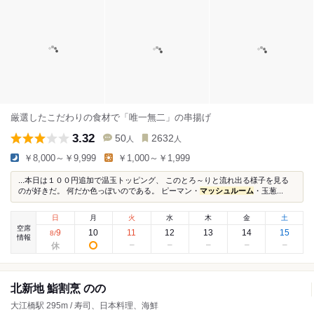
厳選したこだわりの食材で「唯一無二」の串揚げ
3.32
50
2632
人
人
￥8,000～￥9,999
￥1,000～￥1,999
...本日は１００円追加で温玉トッピング、 このとろ～りと流れ出る様子を見る
のが好きだ。 何だか色っぽいのである。 ピーマン・
マッシュルーム
・玉葱...
日
月
火
水
木
金
土
空席
9
10
11
12
13
14
15
8
/
情報
北新地 鮨割烹 のの
大江橋駅 295m / 寿司、日本料理、海鮮