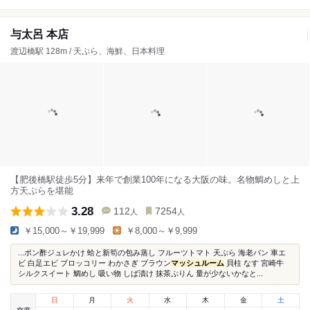
与太呂 本店
渡辺橋駅 128m / 天ぷら、海鮮、日本料理
【肥後橋駅徒歩5分】来年で創業100年になる大阪の味。名物鯛めしと上
方天ぷらを堪能
3.28
112
7254
人
人
￥15,000～￥19,999
￥8,000～￥9,999
...ポン酢ジュレかけ 蛤と新筍の包み蒸し フルーツトマト 天ぷら 海老パン 車エ
ビ 白足エビ ブロッコリー わかさぎ ブラウン
マッシュルーム
貝柱 なす 宮崎牛
シルクスイート 鯛めし 吸い物 しば漬け 抹茶ぷりん 量が少ないかなと...
日
月
火
水
木
金
土