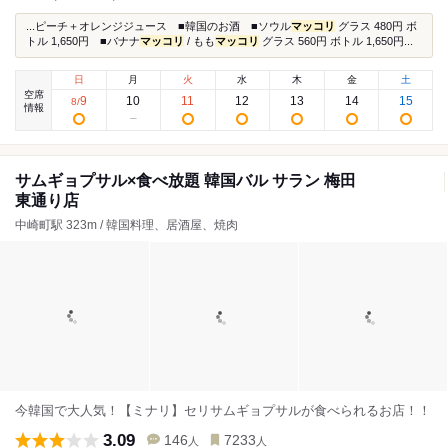
...ピーチ＋オレンジジュース ■韓国のお酒 ■ソウル
マッコリ
グラス 480円 ボ
トル 1,650円 ■バナナ
マッコリ
/ もも
マッコリ
グラス 560円 ボトル 1,650円...
日
月
火
水
木
金
土
空席
9
10
11
12
13
14
15
8
/
情報
サムギョプサル×食べ放題 韓国バル サラン 梅田
東通り店
中崎町駅 323m / 韓国料理、居酒屋、焼肉
今韓国で大人気！【ミナリ】セリサムギョプサルが食べられるお店！！
3.09
146
7233
人
人