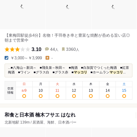
【東梅田駅徒歩4分】名物！手羽巻き串と豊富な焼酎が呑める旨い店◎
朝まで営業中
3.10
44
3360
人
人
￥3,000～￥3,999
-
...■八海山～新潟～ ■飛良泉～秋田～ ■梅酒 ■白加賀でつくった梅酒 ■紅茶
梅酒 ■ワイン ■グラス白 ■グラス赤 ■
マッコリ
■ホームラン
マッコリ
...
日
月
火
水
木
金
土
空席
9
10
11
12
13
14
15
8
/
情報
和食と日本酒 楠木フサエ はなれ
北新地駅 139m / 居酒屋、海鮮、日本酒バー