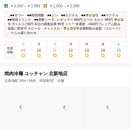
￥3,000～￥3,999
￥2,000～￥2,999
...■■サワー ■■韓国焼酎 ■■ジン ■■カクテル ■■
マッコリ
■■マクテル
■■韓国ドリンク ■■美酢ソーダ...レギュラー 880円 ビール モルツ 480円
マッコ
リ
ボトル 1,738円 本日の調査結果 料理 ☆☆＊ 快適度...+500円プレミアム飲み
放題に変更可 ※ビール・チャミスル・
マッコリ
等全種類飲み放題 《スピード》
・ナムル盛り合わせ...
日
月
火
水
木
金
土
空席
9
10
11
12
13
14
15
8
/
情報
焼肉冷麺 ユッチャン 北新地店
北新地駅 99m / 焼肉、韓国料理、冷麺