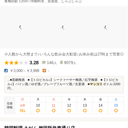
東梅田駅 135m / 沖縄料理、居酒屋、しゃぶしゃぶ
小人数から大勢まで♪いろんな飲み会大歓迎♪お休み前は27時まで営業◎
3.28
146
9079
人
人
￥3,000～￥3,999
-
...■黒糖梅酒 ■【トロピカル♪】シークァーサー梅酒／紅芋梅酒 ■【トロピカ
ル♪】パイン酒／ゆず酒／グレープフルーツ酒／生姜酒 ■
マッコリ
ボトル:2200
円...
日
月
火
水
木
金
土
空席
9
10
11
12
13
14
15
8
/
情報