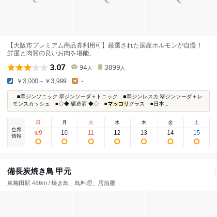
【大阪市プレミアム商品券利用可】厳選された国産ホルモンが自慢！
鮮度と肉質の良いお肉を堪能。
3.07
94
3899
人
人
￥3,000～￥3,999
-
...■翠ジンソニック 翠ジンソーダ＋トニック ■翠ジンレスカ 翠ジンソーダ＋レ
モンスカッシュ ■◇◆ 醸造酒 ◆◇ ■
マッコリ
グラス ■日本...
日
月
火
水
木
金
土
空席
9
10
11
12
13
14
15
8
/
情報
備長炭焼き鳥 甲元
東梅田駅 486m / 焼き鳥、鳥料理、居酒屋