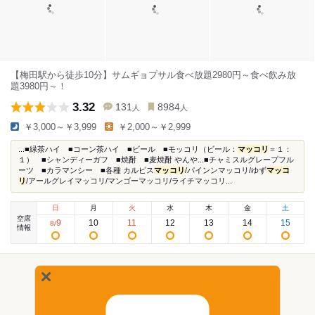
【梅田駅から徒歩10分】サムギョプサル食べ放題2980円～食べ飲み放
題3980円～！
3.32
131
8984
人
人
￥3,000～￥3,999
￥2,000～￥2,999
...■緑茶ハイ ■コーン茶ハイ ■ビール ■モッコリ（ビール：
マッコリ
＝１：
１） ■シャンディーガフ ■焼酎 ■麦焼酎 やんや...■チャミスルグレープフル
ーツ ■カラマンシー ■各種 カルピス
マッコリ
/パインンマッコリ/ゆず
マッコ
リ
/アールグレイマッコリ/マンゴーマッコリ/ライチマッコリ...
日
月
火
水
木
金
土
空席
9
10
11
12
13
14
15
8
/
情報