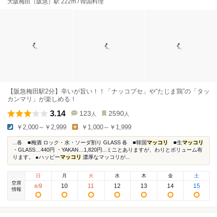
大阪梅田（阪急）駅 222m / 韓国料理
【阪急梅田駅2分】辛いが旨い！！「ナッコプセ」や“たじま鶏”の「タッ
カンマリ」が楽しめる！
3.14
123
2590
人
人
￥2,000～￥2,999
￥1,000～￥1,999
...各 ■梅酒 ロック・水・ソーダ割り GLASS 各 ■韓国
マッコリ
■生
マッコリ
・GLASS…440円 ・YAKAN…1,820円...ミニとありますが、わりとボリューム有
ります。 ●ハッピー
マッコリ
濃厚なマッコリが...
日
月
火
水
木
金
土
空席
9
10
11
12
13
14
15
8
/
情報