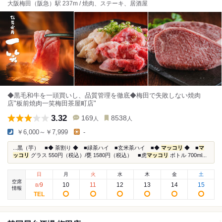
大阪梅田（阪急）駅 237m / 焼肉、ステーキ、居酒屋
◆黒毛和牛を一頭買いし、品質管理を徹底◆梅田で失敗しない焼肉
店"板前焼肉一笑梅田茶屋町店"
3.32
169
8538
人
人
￥6,000～￥7,999
-
...黒（芋） ■◆ 茶割り ◆ ■緑茶ハイ ■玄米茶ハイ ■◆
マッコリ
◆ ■
マ
ッコリ
グラス 550円（税込）/甕 1580円（税込） ■虎
マッコリ
ボトル 700ml...
日
月
火
水
木
金
土
空席
9
10
11
12
13
14
15
8
/
情報