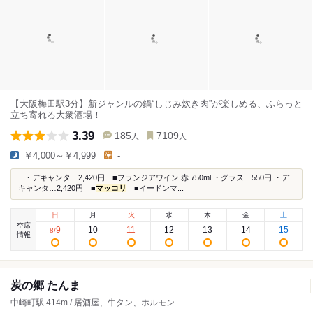
【大阪梅田駅3分】新ジャンルの鍋“しじみ炊き肉”が楽しめる、ふらっと
立ち寄れる大衆酒場！
3.39
185
7109
人
人
￥4,000～￥4,999
-
...・デキャンタ…2,420円 ■フランジアワイン 赤 750ml ・グラス…550円 ・デ
キャンタ…2,420円 ■
マッコリ
■イードンマ...
日
月
火
水
木
金
土
空席
9
10
11
12
13
14
15
8
/
情報
炭の郷 たんま
中崎町駅 414m / 居酒屋、牛タン、ホルモン