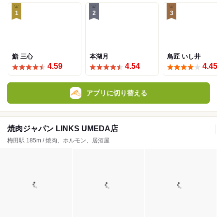
1
2
3
鮨 三心
本湖月
鳥匠 いし井
4.59
4.54
4.4
アプリに切り替える
焼肉ジャパン LINKS UMEDA店
梅田駅 185m / 焼肉、ホルモン、居酒屋