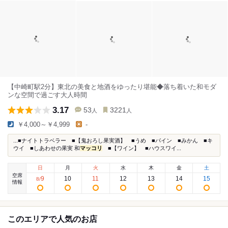
【中崎町駅2分】東北の美食と地酒をゆったり堪能◆落ち着いた和モダ
ンな空間で過ごす大人時間
3.17
53
3221
人
人
￥4,000～￥4,999
-
...■ナイトトラベラー ■【鬼おろし果実酒】 ■うめ ■パイン ■みかん ■キ
ウイ ■しあわせの果実 和
マッコリ
■【ワイン】 ■ハウスワイ...
日
月
火
水
木
金
土
空席
9
10
11
12
13
14
15
8
/
情報
このエリアで人気のお店