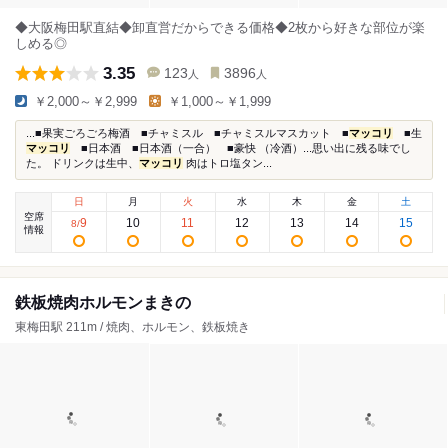
◆大阪梅田駅直結◆卸直営だからできる価格◆2枚から好きな部位が楽
しめる◎
3.35
123
3896
人
人
￥2,000～￥2,999
￥1,000～￥1,999
...■果実ごろごろ梅酒 ■チャミスル ■チャミスルマスカット ■
マッコリ
■生
マッコリ
■日本酒 ■日本酒（一合） ■豪快 （冷酒）...思い出に残る味でし
た。 ドリンクは生中、
マッコリ
肉はトロ塩タン...
日
月
火
水
木
金
土
空席
9
10
11
12
13
14
15
8
/
情報
鉄板焼肉ホルモンまきの
東梅田駅 211m / 焼肉、ホルモン、鉄板焼き