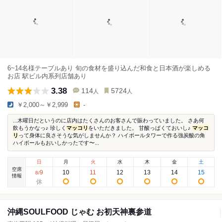
6~14名様テーブルあり 旬の食材を盛り込んだ和食と日本酒が楽しめる
お店 駅ビル内系列店舗あり
3.38
114
5724
人
人
￥2,000～￥2,999
-
...木曜日だというのに店内はたくさんのお客さんで賑わっていました。 さあ何
飲もうかなっ♪ 珍しく
マッコリ
をいただきました。 甘酸っぱくておいし♪
マッコ
リ
って身体に良さそうな気がしませんか？ ハイボールタワーで作る強炭酸の角
ハイボールもおいしかったです〜...
日
月
火
水
木
金
土
空席
9
10
11
12
13
14
15
8
/
情報
沖縄SOULFOOD じゃむ お初天神裏参道