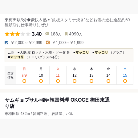
東梅田駅3分◆豪快＆熱々“鉄板スタミナ焼き”などお酒の進む逸品約50
種類◎お仕事帰りにぜひ
3.40
188
4990
人
人
￥2,000～￥2,999
￥1,000～￥1,999
...各 ■大隅 麦 ロック・水割・ソーダ 各 ■
マッコリ
■
マッコリ
（グラス）
■
マッコリ
（チロリ/グラス2杯分）...
日
月
火
水
木
金
土
空席
9
10
11
12
13
14
15
8
/
情報
サムギョプサル×鍋×韓国料理 OKOGE 梅田東通
り店
東梅田駅 482m / 韓国料理、居酒屋、バル