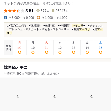
ネット予約が満席の場合、まずはお電話下さい！
3.51
577
26247
人
人
￥8,000～￥9,999
￥1,000～￥1,999
...■富乃宝山(芋) ■猿川(麦) ■佐藤(麦) ■■韓国酒・
マッコリ
■ ■チャミスル
・フレッシュ・マスカット・すもも・ストロベリー ■眞露
マッコリ
■虎
マッ
コリ
...
日
月
火
水
木
金
土
空席
9
10
11
12
13
14
15
8
/
情報
韓国鍋オモニ
中崎町駅 395m / 韓国料理、鍋、ホルモン