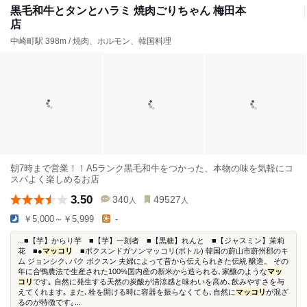
黒毛和牛とタンとハラミ 焼肉ごりちゃん 梅田本
店
中崎町駅 398m / 焼肉、ホルモン、韓国料理
朝7時まで営業！！A5ランク黒毛和牛をつかった、本物の味を気軽にコ
スパよく楽しめるお店
3.50
340
49527
人
人
￥5,000～￥5,999
-
...■【芋】からり芋 ■【芋】一刻者 ■【黒糖】れんと ■【ジャスミン】茉莉
花 ■●
マッコリ
■ボクスンドガソンマッコリ(ボトル) 韓国の蔚山市蔚州郡のキ
ム ジョンシク､パク ボクスン 夫婦によって昔から伝えられきた伝統 醸造。 その
年に合鴨農法で生産された100%国内産の新米から造られる､家釀のような
マッ
コリ
です｡ 自然に発生する天然の炭酸が清涼感と味わいを高め､飲みやすさを与
えてくれます｡ また､栓を開ける時に容器を振らなくても､自然に
マッコリ
が混ざ
るのが特徴です｡...