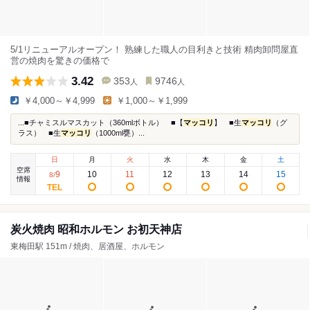
5/1リニューアルオープン！ 熟練した職人の目利きと技術 精肉卸問屋直
営の焼肉を驚きの価格で
3.42
353
9746
人
人
￥4,000～￥4,999
￥1,000～￥1,999
...■チャミスルマスカット（360mlボトル） ■【
マッコリ
】 ■生
マッコリ
（グ
ラス） ■生
マッコリ
（1000ml甕）...
日
月
火
水
木
金
土
空席
9
10
11
12
13
14
15
8
/
情報
炭火焼肉 昭和ホルモン お初天神店
東梅田駅 151m / 焼肉、居酒屋、ホルモン