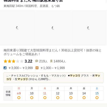
韓国料理 まだん 梅田阪急東通り店
東梅田駅 340m / 韓国料理、居酒屋、もつ鍋
梅田東通り3階建て大型韓国料理まだん！30名以上貸切可！抜群の味と
ボリュームをご堪能あれ！
3.22
219
14804
人
人
￥3,000～￥3,999
￥1,000～￥1,999
...・チャミスル(フレッシュ・すもも・マスカット) ■
マッコリ
グラス ・米
マッ
コリ
・生
マッコリ
(やかん 2,288円)...
日
月
火
水
木
金
土
空席
9
10
11
12
13
14
15
8
/
情報