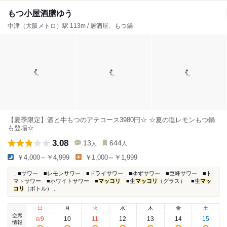
もつ小屋酒膳ゆう
中津（大阪メトロ）駅 113m / 居酒屋、もつ鍋
【夏季限定】酒と牛もつのアテコース3980円‎‎☆ ☆夏の塩レモンもつ鍋
も登場☆
3.08
13
644
人
人
￥4,000～￥4,999
￥1,000～￥1,999
...■サワー ■レモンサワー ■ドライサワー ■ゆずサワー ■巨峰サワー ■ト
マトサワー ■ホワイトサワー ■
マッコリ
■生
マッコリ
（グラス） ■生
マッ
コリ
（ボトル）...
日
月
火
水
木
金
土
空席
9
10
11
12
13
14
15
8
/
情報