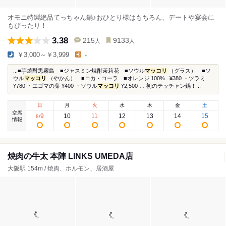
オモニ特製絶品てっちゃん鍋♪おひとり様はもちろん、デートや宴会に
もぴったり！
3.38
215
9133
人
人
￥3,000～￥3,999
-
...■芋焼酎黒霧島 ■ジャスミン焼酎茉莉花 ■ソウル
マッコリ
（グラス） ■ソ
ウル
マッコリ
（やかん） ■コカ・コーラ ■オレンジ 100%...¥380 ・ツラミ
¥780 ・エゴマの葉 ¥400 ・ソウル
マッコリ
¥2,500 … 初のテッチャン鍋！...
日
月
火
水
木
金
土
空席
9
10
11
12
13
14
15
8
/
情報
焼肉の牛太 本陣 LINKS UMEDA店
大阪駅 154m / 焼肉、ホルモン、居酒屋