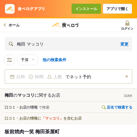
インストール
アプリで開く
ホーム
ログイン
変更
梅田 マッコリ
予算
他の検索条件
日時
時間
人数
でネット予約
梅田
の
マッコリ
に関する
お店
318
件
口コミ・お店の情報
で検索
店名で検索する
口コミ・お店の情報に
「マッコリ」
を含むお店
板前焼肉一笑 梅田茶屋町