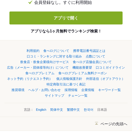
会員登録なし。すぐに利用開始
アプリで開く
アプリなら1ヶ月無料でランキング検索！
利用規約
食べログについて
携帯電話番号認証とは
口コミ・ランキングに対する取り組み
点数について
飲食店・飲食企業様向けサービス
食べログ店舗会員について
広告（メーカー・団体様等向け）について
機能改善要望
口コミガイドライン
食べログプレミアム
食べログプレミアム無料クーポン
ネット予約（リクエスト予約）
個人情報保護方針
外部送信（オプトアウト）
特定商取引法に基づく表記
推奨環境
ヘルプ・お問い合わせ
採用情報
企業情報
キーワード一覧
サイトマップ
チェーン一覧
言語：
English
简体中文
繁體中文
한국어
日本語
ページの先頭へ