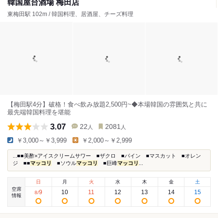
韓国屋台酒場 梅田店
東梅田駅 102m / 韓国料理、居酒屋、チーズ料理
【梅田駅4分】破格！食べ飲み放題2,500円~◆本場韓国の雰囲気と共に
最先端韓国料理を堪能
3.07
22
2081
人
人
￥3,000～￥3,999
￥2,000～￥2,999
...■■美酢×アイスクリームサワー ■ザクロ ■パイン ■マスカット ■オレン
ジ ■■
マッコリ
■ソウル
マッコリ
■巨峰
マッコリ
...
日
月
火
水
木
金
土
空席
9
10
11
12
13
14
15
8
/
情報