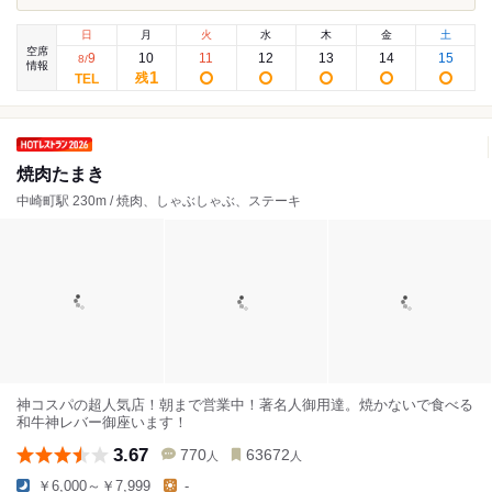
日
月
火
水
木
金
土
空席
9
10
11
12
13
14
15
8
/
情報
1
残
焼肉たまき
中崎町駅 230m / 焼肉、しゃぶしゃぶ、ステーキ
神コスパの超人気店！朝まで営業中！著名人御用達。焼かないで食べる
和牛神レバー御座います！
3.67
770
63672
人
人
￥6,000～￥7,999
-