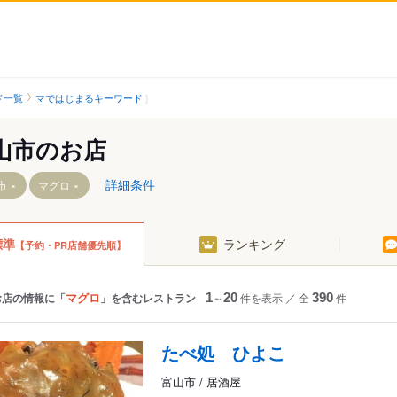
ド一覧
マではじまるキーワード
山市のお店
詳細条件
市
マグロ
標準
ランキング
【予約・PR店舗優先順】
クホテル富山前駅
水橋駅
栄町駅
県庁前駅
ク本社前駅
猪谷駅
不二越駅
新富町駅
高校前駅
楡原駅
大泉駅
富山駅
マグロ
お店の情報に「
」を含むレストラン
1
～
20
件を表示
／
全
390
件
校前駅
笹津駅
南富山駅
電鉄富山駅・エスタ
東八尾駅
朝菜町駅
地鉄ビル前駅
たべ処 ひよこ
越中八尾駅
上堀駅
電気ビル前駅
富山市 / 居酒屋
駅
千里駅
小杉駅（地鉄）
桜橋駅