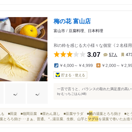
梅の花 富山店
富山市 / 豆腐料理、日本料理
和の粋を感じる大小様々な個室《２名様用
3.07
人
57
47
￥4,000～￥4,999
￥2,000～￥2,9
貯まる・使える
一言で言うと、バランスの取れた満足度の高い食
むっちごはん(48)
by
■がんも ■田楽 ■嶺岡豆腐 ■茶わん蒸し ■豆腐サラダ ■
鮪
の湯葉とろろ掛け ■とう
葉とろろ掛け･･･まぁ、普通。 *...湯豆腐、生麩、山芋と
マグロ
を湯葉で巻いたお造り.