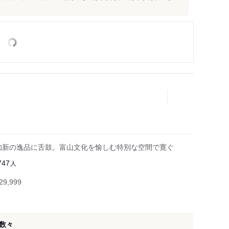
故知新の逸品に舌鼓。富山文化を愉しむ特別な空間で寛ぐ
人
747
9,999
数々