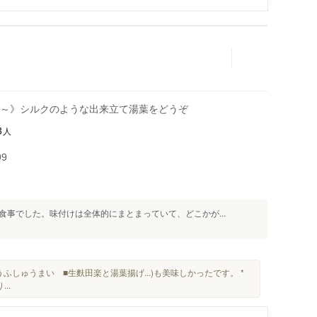
～》シルクのような出来立て湯葉をどうぞ
人
3
99
事でした。味付けは全体的にまとまっていて、どこかが...
ふしゅうまい ■生麩田楽と湯葉揚げ...)も美味しかったです。 *
..