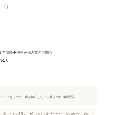
まで堪能◆個室完備の寛ぎ空間◎
人
751
ころにあるので、店が散在している状況の富山駅周辺...
、鰤、イカの7種。 ■付け出し...ありがたや、ありがたや、その