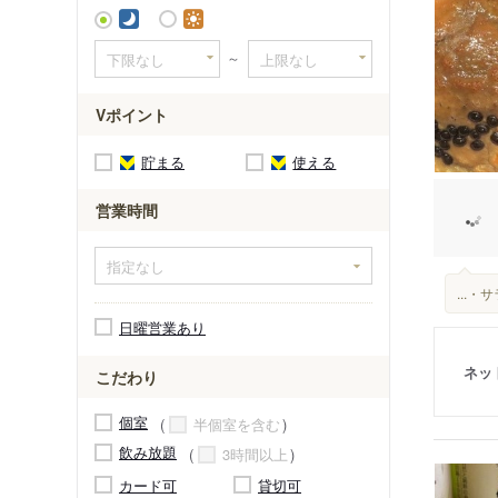
城川原駅
～
犬島新町
蓮町駅（馬場
Vポイント
萩浦小学
東岩瀬駅
貯まる
使える
競輪場前
営業時間
岩瀬浜駅
呉羽駅
富山駅
...
新富山口
日曜営業あり
東富山駅
ネッ
こだわり
個室
半個室を含む
飲み放題
3時間以上
カード可
貸切可