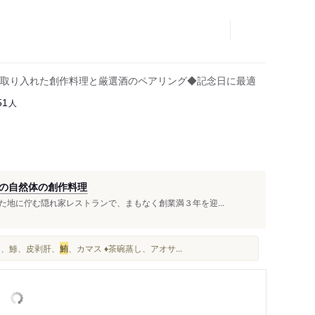
取り入れた創作料理と厳選酒のペアリング◆記念日に最適
人
51
の自然体の創作料理
地に佇む隠れ家レストランで、まもなく創業満３年を迎...
イカ、鯵、皮剥肝、
鮪
、カマス ♦️茶碗蒸し、アオサ...