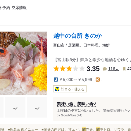
ト予約
空席情報
越中の台所 きのか
富山市 / 居酒屋、日本料理、海鮮
【富山駅5分】鮮魚と希少な地酒を心ゆく
3.35
人
116
4
￥5,000～￥5,999
-
貯まる・使える
美味い酒、美味い肴♪
土曜日の夕方に伺いました。 繁華街が離れたと
GoodVibes(44)
by
■お刺身 ■飲み放題メニュー ■刺身の内容は、甘エビ、
鮪
赤身、
鮪
中トロ、サワラ、鯛