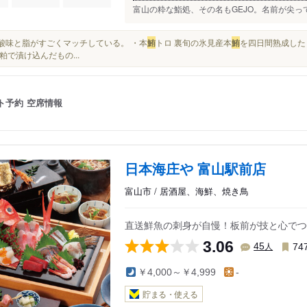
富山の粋な鮨処、その名もGEJO。名前が尖ってい
梅の酸味と脂がすごくマッチしている。 ・本
鮪
トロ 裏旬の氷見産本
鮪
を四日間熟成した
粕で漬け込んだもの...
ト予約
空席情報
日本海庄や 富山駅前店
富山市 / 居酒屋、海鮮、焼き鳥
直送鮮魚の刺身が自慢！板前が技と心でつ
3.06
人
45
74
￥4,000～￥4,999
-
貯まる・使える