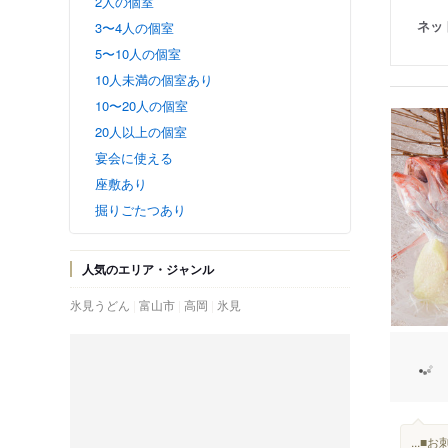
2人の個室
ネッ
3〜4人の個室
5〜10人の個室
10人未満の個室あり
10〜20人の個室
20人以上の個室
宴会に使える
座敷あり
掘りごたつあり
人気のエリア・ジャンル
氷見うどん
富山市
高岡
氷見
...