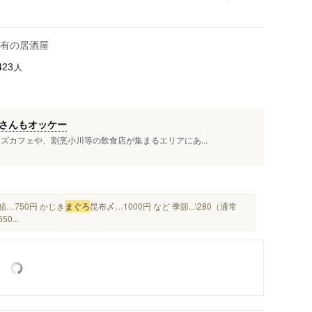
有の居酒屋
人
423
さんもオッケー
ズカフェや、割烹小川等の飲食店が集まるエリアにあ...
鯖…750円 かじき
まぐろ
昆布〆…1000円 など 季節...\280（通常
0...