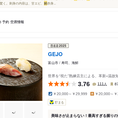
驚く。刺身の内容は、甘エビ、
鮪
赤身...
ト予約
空席情報
GEJO
富山市 / 寿司、海鮮
世界を“視た”熟練店主による、革新×温
3.76
人
111
8
￥20,000～￥29,999
￥20,000～￥2
貯まる
美味さが止まらない！最高すぎる握りの