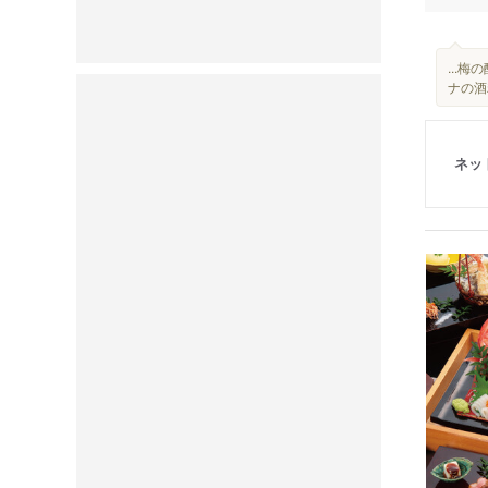
...
ナの酒
ネッ