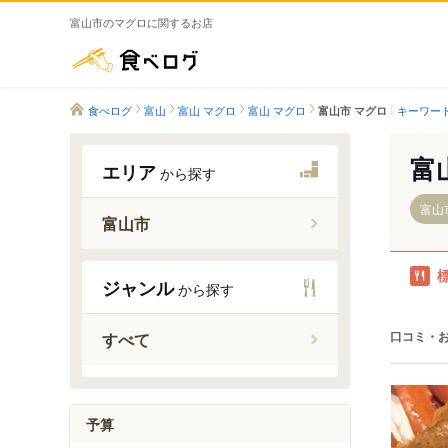
富山市のマグロに関するお店
食べログ
食べログ
富山
富山 マグロ
富山 マグロ
キーワー
富山市 マグロ
富
エリア
から探す
富山
富山市
オークスカナルパー
ジャンル
から探す
インテッ
龍谷富山
口コミ・
すべて
奥田中学
下奥井駅
粟島駅
予算
越中中島