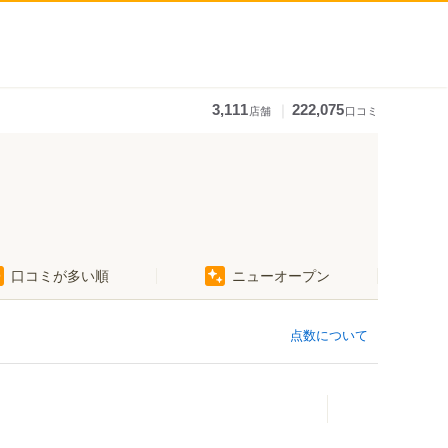
｜
3,111
222,075
店舗
口コミ
口コミが多い順
ニューオープン
大手モール駅
グランドプラザ前駅
点数について
前駅