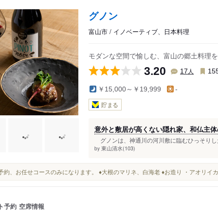
グノン
富山市 / イノベーティブ、日本料理
モダンな空間で愉しむ、富山の郷土料理を
3.20
人
17
15
￥15,000～￥19,999
-
貯まる
意外と敷居が高くない隠れ家、和仏主体
グノンは、神通川の河川敷に臨むひっそりした
東山清水(103)
by
完全予約、お任せコースのみになります。 ♦️大根のマリネ、白海老 ♦️お造り ・アオリ
ト予約
空席情報