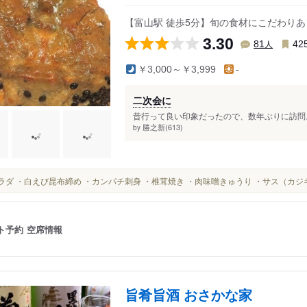
速星駅
布市駅
荒町駅
【富山駅 徒歩5分】旬の食材にこだわりあ
駅
婦中鵜坂駅
開発駅
中町駅
3.30
人
81
42
記念公園前）
西富山駅
月岡駅
西町駅
￥3,000～￥3,999
-
校前駅
電鉄富山駅
大庄駅
上本町駅
稲荷町駅
上滝駅
広貫堂前駅
二次会に
駅
新庄田中駅
大川寺駅
西中野駅
昔行って良い印象だったので、数年ぶりに訪問。
勝之新(613)
by
東新庄駅
富山大学前駅
小泉町駅
越中荏原駅
トヨタモビリティ富山Ｇスクエア五福前駅
堀川小泉駅
越中三郷駅
安野屋駅
大町駅
・サラダ ・白えび昆布締め ・カンパチ刺身 ・椎茸焼き ・肉味噌きゅうり ・サス（カジ
駅
有峰口駅
諏訪川原駅
南富山駅前駅
本宮駅
丸の内駅
国際会議場前
ト予約
空席情報
旨肴旨酒 おさかな家