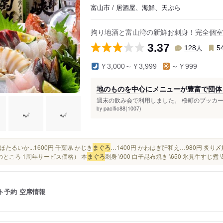
富山市 / 居酒屋、海鮮、天ぷら
拘り地酒と富山湾の新鮮お刺身！完全個室
3.37
人
128
5
￥3,000～￥3,999
～￥999
地のものを中心にメニューが豊富で団体
週末の飲み会で利用しました。 桜町のブッカー
pacific88(1007)
by
方 ほたるいか...1600円 千葉県 かじき
まぐろ
…1400円 かわはぎ肝和え…980円 炙り〆
80のところ 1周年サービス価格） 本
まぐろ
刺身 \900 白子昆布焼き \650 氷見牛すじ煮 \55
ト予約
空席情報