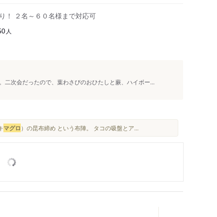
り！ ２名～６０名様まで対応可
人
50
二次会だったので、葉わさびのおひたしと蕨、ハイボー...
キ
マグロ
）の昆布締め という布陣。 タコの吸盤とア...
駅