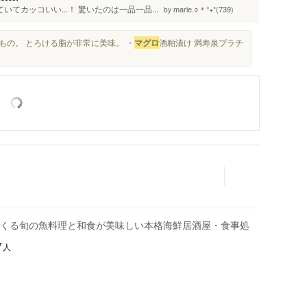
てカッコいい...！ 驚いたのは一品一品...
marie.○＊°+*(739)
by
もの。 とろける脂が非常に美味。 ・
マグロ
酒粕漬け 満寿泉プラチ
くる旬の魚料理と和食が美味しい本格海鮮居酒屋・食事処
人
7