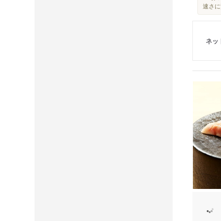
速さに
ネッ