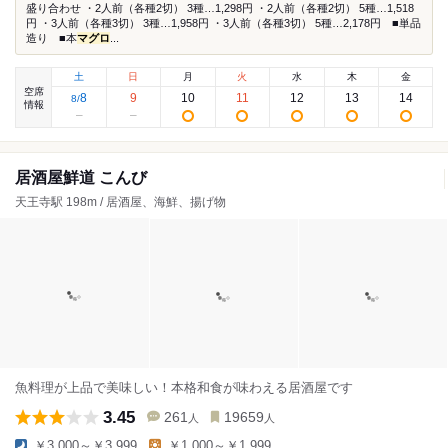
盛り合わせ ・2人前（各種2切） 3種…1,298円 ・2人前（各種2切） 5種…1,518
円 ・3人前（各種3切） 3種…1,958円 ・3人前（各種3切） 5種…2,178円 ■単品
造り ■本
マグロ
...
土
日
月
火
水
木
金
空席
8
9
10
11
12
13
14
8
/
情報
居酒屋鮮道 こんび
天王寺駅 198m / 居酒屋、海鮮、揚げ物
魚料理が上品で美味しい！本格和食が味わえる居酒屋です
3.45
261
19659
人
人
￥3,000～￥3,999
￥1,000～￥1,999