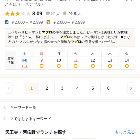
ともにリーズナブル♪
3.09
81
2400
人
人
￥2,000～￥2,999
￥2,000～￥2,999
...パリパリピーマンと
マグロ
の串を注文しました。ピーマンは美味しいが肉味
噌？は「う〜ん、私には甘い」。
マグロ
の串はレアで美味しかったです...■まぐ
ろのぶつ スジが少なく脂の乗った新鮮な
マグロ
の赤身を盛った一品...
土
日
月
火
水
木
金
空席
8
9
10
11
12
13
14
8
/
情報
1
2
3
4
5
6
キーワード一覧
マではじまるキーワード
天王寺・阿倍野でランチを探す
もっと見る