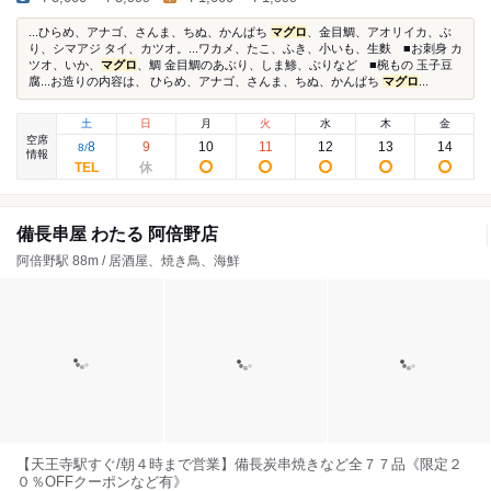
...ひらめ、アナゴ、さんま、ちぬ、かんぱち
マグロ
、金目鯛、アオリイカ、ぶ
り、シマアジ タイ、カツオ。...ワカメ、たこ、ふき、小いも、生麩 ■お刺身 カ
ツオ、いか、
マグロ
、鯛 金目鯛のあぶり、しま鯵、ぶりなど ■椀もの 玉子豆
腐...お造りの内容は、 ひらめ、アナゴ、さんま、ちぬ、かんぱち
マグロ
...
土
日
月
火
水
木
金
空席
8
9
10
11
12
13
14
8
/
情報
備長串屋 わたる 阿倍野店
阿倍野駅 88m / 居酒屋、焼き鳥、海鮮
【天王寺駅すぐ/朝４時まで営業】備長炭串焼きなど全７７品《限定２
０％OFFクーポンなど有》