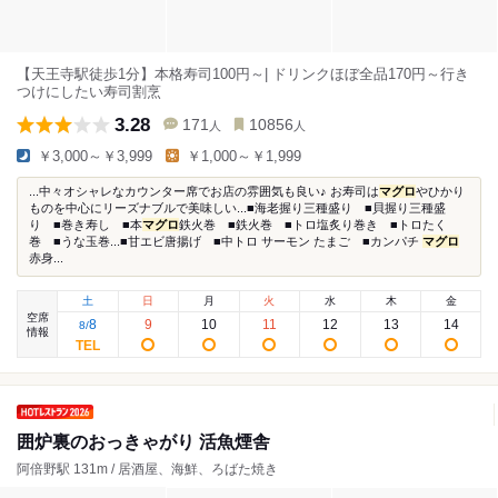
【天王寺駅徒歩1分】本格寿司100円～| ドリンクほぼ全品170円～行き
つけにしたい寿司割烹
3.28
171
10856
人
人
￥3,000～￥3,999
￥1,000～￥1,999
...中々オシャレなカウンター席でお店の雰囲気も良い♪ お寿司は
マグロ
やひかり
ものを中心にリーズナブルで美味しい...■海老握り三種盛り ■貝握り三種盛
り ■巻き寿し ■本
マグロ
鉄火巻 ■鉄火巻 ■トロ塩炙り巻き ■トロたく
巻 ■うな玉巻...■甘エビ唐揚げ ■中トロ サーモン たまご ■カンパチ
マグロ
赤身...
土
日
月
火
水
木
金
空席
8
9
10
11
12
13
14
8
/
情報
囲炉裏のおっきゃがり 活魚煙舎
阿倍野駅 131m / 居酒屋、海鮮、ろばた焼き