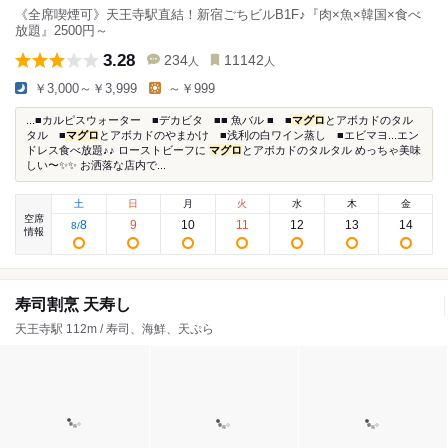
《全席喫煙可》天王寺駅直結！新宿ごちビルB1F♪『肉×魚×韓国×食べ
放題』2500円～
3.28
234
11142
人
人
￥3,000～￥3,999
～￥999
...■カルピスウォーター ■デカビタ ■■ 魚バル ■ ■
マグロ
とアボカドのタル
タル ■
マグロ
とアボカドのやまかけ ■浅利の白ワイン蒸し ■エビマヨ...エン
ドレス食べ放題♪♪ ローストビーフに
マグロ
とアボカドのタルタル めっちゃ美味
しい〜✨✨ お洒落な店内で...
土
日
月
火
水
木
金
空席
8
9
10
11
12
13
14
8
/
情報
寿司割烹 天寿し
天王寺駅 112m / 寿司、海鮮、天ぷら