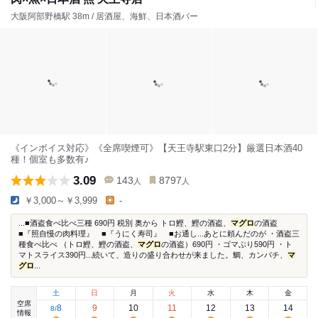
大阪阿部野橋駅 38m / 居酒屋、海鮮、日本酒バー
《インボイス対応》《全席喫煙可》【天王寺駅東口2分】厳選日本酒40
種！個室も多数有♪
3.09
143
8797
人
人
￥3,000～￥3,999
-
...■酒盗食べ比べ三種 690円 税別 奥から トロ鰹、鰹の酒盗、
マグロ
の酒盗
■『照自慢の肉料理』 ■『うにく寿司』 ■お通し...あとに頼んだのが ・酒盗三
種食べ比べ （トロ鰹、鰹の酒盗、
マグロ
の酒盗）690円 ・ゴマぶり590円 ・ト
マトスライス390円...続いて、造りの盛り合わせが来ました。鯛、カンパチ、
マ
グロ
...
土
日
月
火
水
木
金
空席
8
9
10
11
12
13
14
8
/
情報