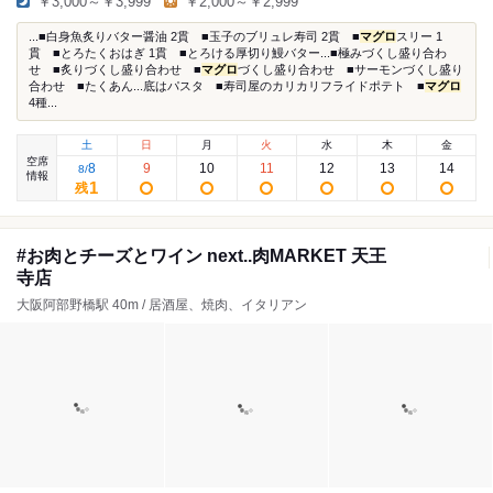
￥3,000～￥3,999
￥2,000～￥2,999
...■白身魚炙りバター醤油 2貫 ■玉子のブリュレ寿司 2貫 ■
マグロ
スリー 1
貫 ■とろたくおはぎ 1貫 ■とろける厚切り鰻バター...■極みづくし盛り合わ
せ ■炙りづくし盛り合わせ ■
マグロ
づくし盛り合わせ ■サーモンづくし盛り
合わせ ■たくあん...底はパスタ ■寿司屋のカリカリフライドポテト ■
マグロ
4種...
土
日
月
火
水
木
金
空席
8
9
10
11
12
13
14
8
/
情報
1
残
#お肉とチーズとワイン next..肉MARKET 天王
寺店
大阪阿部野橋駅 40m / 居酒屋、焼肉、イタリアン