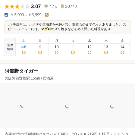
3.07
47
3074
人
人
￥3,000～￥3,999
-
...) 串焼きは、ホタテや車海老から豚バラ、野菜ものまで色々とありました。 ス
ピードメニューには、
マグロ
のズリ焼きなど初めて聞いた料理があり...
土
日
月
火
水
木
金
空席
8
9
10
11
12
13
14
8
/
情報
阿倍野タイガー
大阪阿部野橋駅 155m / 居酒屋
赤字覚悟の爆裂価格⁉タコハイ109円、プレモル219円！料理・ドリンク