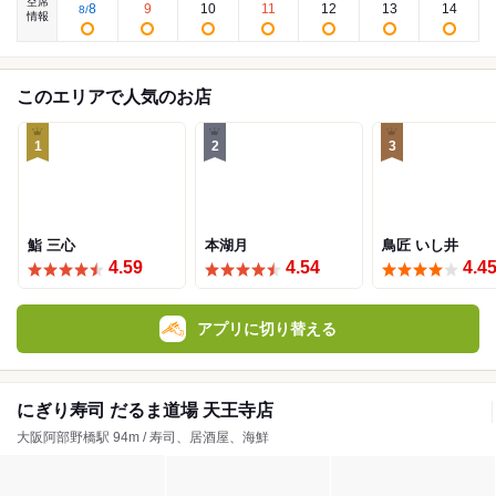
空席
8
9
10
11
12
13
14
8
/
情報
このエリアで人気のお店
1
2
3
鮨 三心
本湖月
鳥匠 いし井
4.59
4.54
4.4
アプリに切り替える
にぎり寿司 だるま道場 天王寺店
大阪阿部野橋駅 94m / 寿司、居酒屋、海鮮