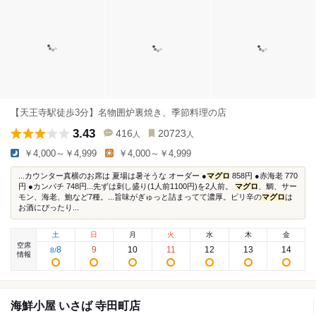
【天王寺駅徒歩3分】名物囲炉裏焼き、季節料理の店
3.43
416
20723
人
人
￥4,000～￥4,999
￥4,000～￥4,999
...カウンター真横のお席は 夏場は暑そうな オーダー ●
マグロ
858円 ●赤海老 770
円 ●カンパチ 748円...先ずは刺し盛り(1人前1100円)を2人前。
マグロ
、鯛、サー
モン、海老、鮑など7種。...旨味がぎゅっと詰まってて濃厚。ピリ辛の
マグロ
は
お酒にぴったり...
土
日
月
火
水
木
金
空席
8
9
10
11
12
13
14
8
/
情報
海鮮小屋 いさば 寺田町店