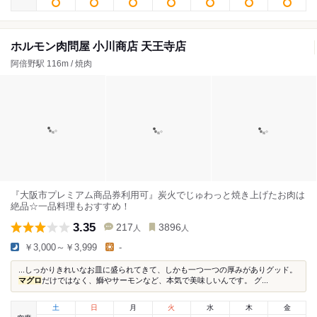
ホルモン肉問屋 小川商店 天王寺店
阿倍野駅 116m / 焼肉
『大阪市プレミアム商品券利用可』炭火でじゅわっと焼き上げたお肉は
絶品☆一品料理もおすすめ！
3.35
217
3896
人
人
￥3,000～￥3,999
-
...しっかりきれいなお皿に盛られてきて、しかも一つ一つの厚みがありグッド。
マグロ
だけではなく、鰤やサーモンなど、本気で美味しいんです。 グ...
土
日
月
火
水
木
金