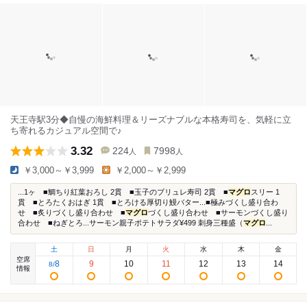
天王寺駅3分◆自慢の海鮮料理＆リーズナブルな本格寿司を、気軽に立
ち寄れるカジュアル空間で♪
3.32
224
7998
人
人
￥3,000～￥3,999
￥2,000～￥2,999
...1ヶ ■鯛ちり紅葉おろし 2貫 ■玉子のブリュレ寿司 2貫 ■
マグロ
スリー 1
貫 ■とろたくおはぎ 1貫 ■とろける厚切り鰻バター...■極みづくし盛り合わ
せ ■炙りづくし盛り合わせ ■
マグロ
づくし盛り合わせ ■サーモンづくし盛り
合わせ ■ねぎとろ...サーモン親子ポテトサラダ¥499 刺身三種盛（
マグロ
...
土
日
月
火
水
木
金
空席
8
9
10
11
12
13
14
8
/
情報