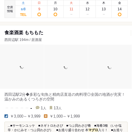
土
日
月
火
水
木
金
空席
8
9
10
11
12
13
14
8
/
情報
食楽酒楽 もちもた
西田辺駅 194m / 居酒屋
西田辺駅2分◆多彩な旬魚と精肉店直送の肉料理◎全国の地酒が充実！
温かみのあるくつろぎの空間
-
1
13
人
人
￥3,000～￥3,999
￥1,000～￥1,999
...■サーモンユッケ ■ネギトロわさび ■つぶ貝わさび肴 ■海肴3種 （いか塩
辛・かにみそ・つぶ貝わさび） ■お造り盛り合わせ 本
マグロ
入り！ ■お造り