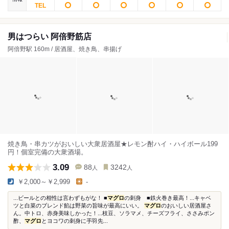
男はつらい 阿倍野筋店
阿倍野駅 160m / 居酒屋、焼き鳥、串揚げ
焼き鳥・串カツがおいしい大衆居酒屋★レモン酎ハイ・ハイボール199
円！個室完備の大衆酒場。
3.09
88
3242
人
人
￥2,000～￥2,999
-
...ビールとの相性は言わずもがな！ ■
マグロ
の刺身 ■鉄火巻き最高！...キャベ
ツと白菜のブレンド餡は野菜の旨味が最高にいい。
マグロ
のおいしい居酒屋さ
ん。中トロ、赤身美味しかった！...枝豆、ソラマメ、チーズフライ、ささみポン
酢、
マグロ
とヨコワの刺身に手羽先...