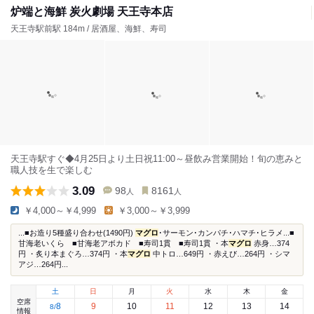
炉端と海鮮 炭火劇場 天王寺本店
天王寺駅前駅 184m / 居酒屋、海鮮、寿司
天王寺駅すぐ◆4月25日より土日祝11:00～昼飲み営業開始！旬の恵みと
職人技を生で楽しむ
3.09
98
8161
人
人
￥4,000～￥4,999
￥3,000～￥3,999
...■お造り5種盛り合わせ(1490円)
マグロ
･サーモン･カンパチ･ハマチ･ヒラメ...■
甘海老いくら ■甘海老アボカド ■寿司1貫 ■寿司1貫 ・本
マグロ
赤身…374
円 ・炙り本まぐろ…374円 ・本
マグロ
中トロ…649円 ・赤えび…264円 ・シマ
アジ…264円...
土
日
月
火
水
木
金
空席
8
9
10
11
12
13
14
8
/
情報