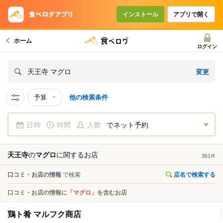
インストール
アプリで開く
ホーム
ログイン
変更
天王寺 マグロ
予算
他の検索条件
日時
時間
人数
でネット予約
天王寺
の
マグロ
に関する
お店
361
件
口コミ・お店の情報
で検索
店名で検索する
口コミ・お店の情報に
「マグロ」
を含むお店
鶏ト肴 マルフク商店