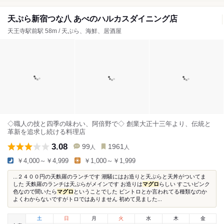
天ぷら新宿つな八 あべのハルカスダイニング店
天王寺駅前駅 58m / 天ぷら、海鮮、居酒屋
◇職人の技と四季の味わい、阿倍野で◇ 創業大正十三年より、伝統と
革新を追求し続ける料理店
3.08
99
1961
人
人
￥4,000～￥4,999
￥1,000～￥1,999
...２４００円の天麩羅のランチです 潮騒にはお造りと天ぷらと天丼がついてま
した 天麩羅のランチは天ぷらがメインです お造りは
マグロ
らしい すごいピンク
色なので聞いたら
マグロ
ということでした ビントロとか言われてる種類なのか
よくわからないですがトロではありません 初めて見ました...
土
日
月
火
水
木
金