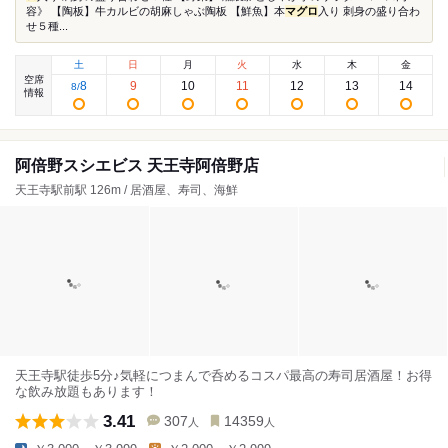
容》 【陶板】牛カルビの胡麻しゃぶ陶板 【鮮魚】本
マグロ
入り 刺身の盛り合わ
せ５種...
土
日
月
火
水
木
金
空席
8
9
10
11
12
13
14
8
/
情報
阿倍野スシエビス 天王寺阿倍野店
天王寺駅前駅 126m / 居酒屋、寿司、海鮮
天王寺駅徒歩5分♪気軽につまんで呑めるコスパ最高の寿司居酒屋！お得
な飲み放題もあります！
3.41
307
14359
人
人