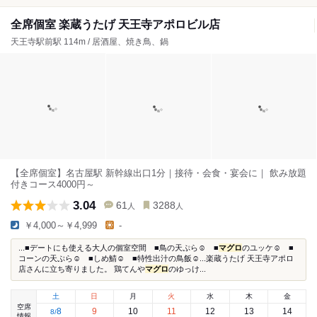
全席個室 楽蔵うたげ 天王寺アポロビル店
天王寺駅前駅 114m / 居酒屋、焼き鳥、鍋
【全席個室】名古屋駅 新幹線出口1分｜接待・会食・宴会に｜ 飲み放題
付きコース4000円～
3.04
61
3288
人
人
￥4,000～￥4,999
-
...■デートにも使える大人の個室空間 ■鳥の天ぷら☺︎ ■
マグロ
のユッケ☺︎ ■
コーンの天ぷら☺︎ ■しめ鯖☺︎ ■特性出汁の鳥飯☺︎...楽蔵うたげ 天王寺アポロ
店さんに立ち寄りました。 鶏てんや
マグロ
のゆっけ...
土
日
月
火
水
木
金
空席
8
9
10
11
12
13
14
8
/
情報