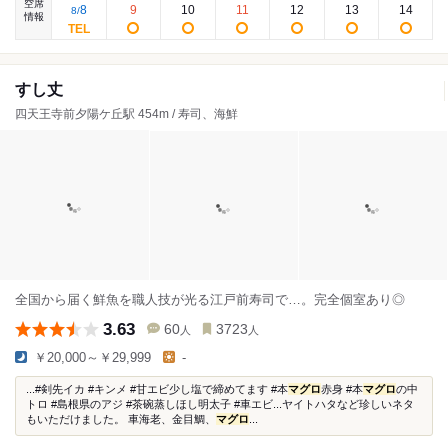
空席
8
9
10
11
12
13
14
8
/
情報
すし丈
四天王寺前夕陽ケ丘駅 454m / 寿司、海鮮
全国から届く鮮魚を職人技が光る江戸前寿司で…。完全個室あり◎
3.63
60
3723
人
人
￥20,000～￥29,999
-
...#剣先イカ #キンメ #甘エビ少し塩で締めてます #本
マグロ
赤身 #本
マグロ
の中
トロ #島根県のアジ #茶碗蒸しほし明太子 #車エビ...ヤイトハタなど珍しいネタ
もいただけました。 車海老、金目鯛、
マグロ
...