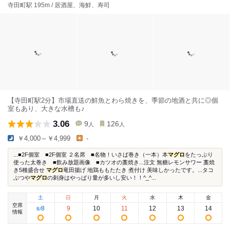
寺田町駅 195m / 居酒屋、海鮮、寿司
【寺田町駅2分】市場直送の鮮魚とわら焼きを、季節の地酒と共に◎個
室もあり、大きな水槽も♪
3.06
9
126
人
人
￥4,000～￥4,999
-
...■2F個室 ■2F個室 ２名席 ■名物！いさば巻き（一本）本
マグロ
をたっぷり
使った太巻き ■飲み放題画像 ■カツオの藁焼き...注文 無糖レモンサワー 藁焼
き5種盛合せ
マグロ
竜田揚げ 地鶏ももたたき 煮付け 美味しかったです。...タコ
ぶつや
マグロ
の刺身はやっぱり量が多いし安い！！^_^...
土
日
月
火
水
木
金
空席
8
9
10
11
12
13
14
8
/
情報