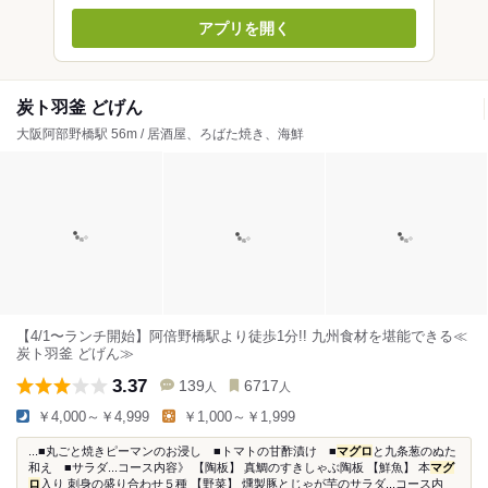
アプリを開く
炭ト羽釜 どげん
大阪阿部野橋駅 56m / 居酒屋、ろばた焼き、海鮮
【4/1〜ランチ開始】阿倍野橋駅より徒歩1分!! 九州食材を堪能できる≪
炭ト羽釜 どげん≫
3.37
139
6717
人
人
￥4,000～￥4,999
￥1,000～￥1,999
...■丸ごと焼きピーマンのお浸し ■トマトの甘酢漬け ■
マグロ
と九条葱のぬた
和え ■サラダ...コース内容》 【陶板】 真鯛のすきしゃぶ陶板 【鮮魚】 本
マグ
ロ
入り 刺身の盛り合わせ５種 【野菜】 燻製豚とじゃが芋のサラダ...コース内