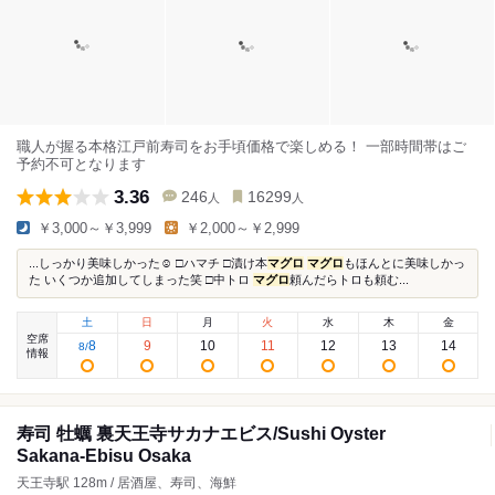
職人が握る本格江戸前寿司をお手頃価格で楽しめる！ 一部時間帯はご
予約不可となります
3.36
246
16299
人
人
￥3,000～￥3,999
￥2,000～￥2,999
...しっかり美味しかった☺️ □ハマチ □漬け本
マグロ
マグロ
もほんとに美味しかっ
た いくつか追加してしまった笑 □中トロ
マグロ
頼んだらトロも頼む...
土
日
月
火
水
木
金
空席
8
9
10
11
12
13
14
8
/
情報
寿司 牡蠣 裏天王寺サカナエビス/Sushi Oyster
Sakana-Ebisu Osaka
天王寺駅 128m / 居酒屋、寿司、海鮮