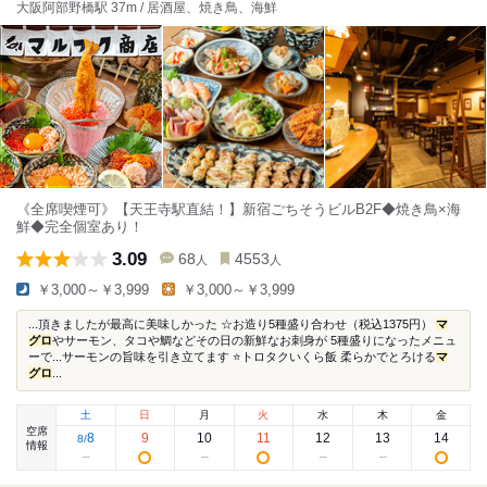
大阪阿部野橋駅 37m / 居酒屋、焼き鳥、海鮮
《全席喫煙可》【天王寺駅直結！】新宿ごちそうビルB2F◆焼き鳥×海
鮮◆完全個室あり！
3.09
68
4553
人
人
￥3,000～￥3,999
￥3,000～￥3,999
...頂きましたが最高に美味しかった ☆お造り5種盛り合わせ（税込1375円）
マ
グロ
やサーモン、タコや鯛などその日の新鮮なお刺身が 5種盛りになったメニュ
ーで...サーモンの旨味を引き立てます ⭐️トロタクいくら飯 柔らかでとろける
マ
グロ
...
土
日
月
火
水
木
金
空席
8
9
10
11
12
13
14
8
/
情報