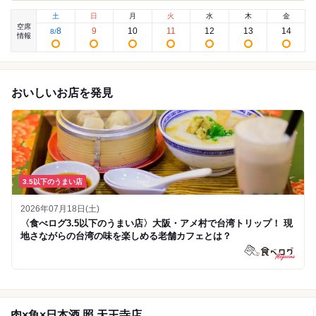
土
日
月
火
水
木
金
空席
8
9
10
11
12
13
14
8
/
情報
おいしいお店を発見
3.5以下のうまい店
2026年07月18日(土)
〈食べログ3.5以下のうまい店〉大阪・アメ村で台湾トリップ！ 現
地さながらの台湾の味を楽しめる老舗カフェとは？
肉×魚×日本酒 照 天王寺店