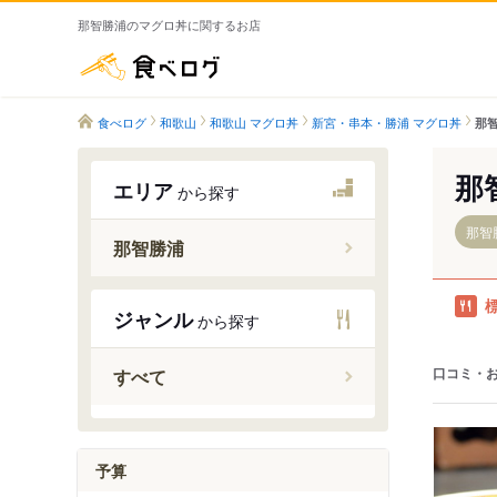
那智勝浦のマグロ丼に関するお店
食べログ
食べログ
和歌山
和歌山 マグロ丼
新宮・串本・勝浦 マグロ丼
那
那
エリア
から探す
那智
那智勝浦
宇久井駅
ジャンル
から探す
那智駅
紀伊天満
口コミ・
すべて
紀伊勝浦
湯川駅
太地駅
予算
下里駅