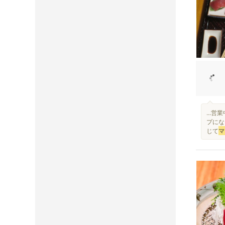
...
プにな
じて
マ