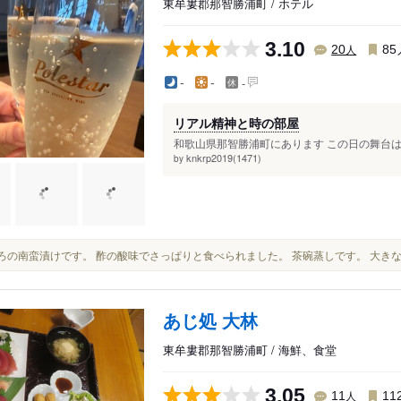
東牟婁郡那智勝浦町 / ホテル
3.10
人
20
85
-
-
-
リアル精神と時の部屋
和歌山県那智勝浦町にあります この日の舞台は全
knkrp2019(1471)
by
まぐろの南蛮漬けです。 酢の酸味でさっぱりと食べられました。 茶碗蒸しです。 大き
あじ処 大林
東牟婁郡那智勝浦町 / 海鮮、食堂
3.05
人
11
11