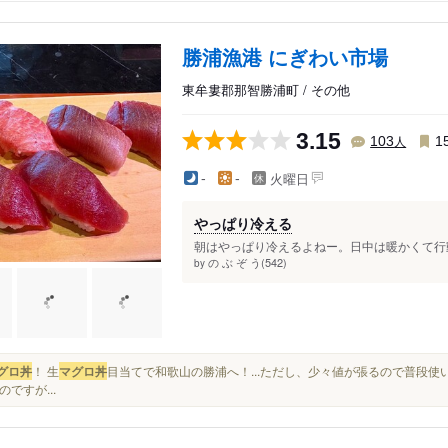
勝浦漁港 にぎわい市場
東牟婁郡那智勝浦町 / その他
3.15
人
103
1
火曜日
-
-
やっぱり冷える
朝はやっぱり冷えるよねー。日中は暖かくて行動
の ぶ ぞ う(542)
by
グロ丼
！ 生
マグロ丼
目当てで和歌山の勝浦へ！...ただし、少々値が張るので普段使
のですが...