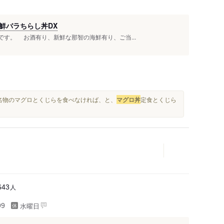
鮮バラちらし丼DX
す。 お酒有り、新鮮な那智の海鮮有り、ご当...
浦名物のマグロとくじらを食べなければ、と、
マグロ丼
定食とくじら
人
643
水曜日
99