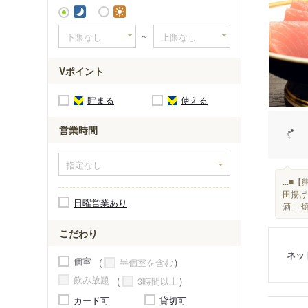
紀伊浦神
～
Vポイント
貯まる
使える
営業時間
...
田揚げ
日曜営業あり
酒」 
こだわり
ネッ
個室
半個室を含む
飲み放題
3時間以上
カード可
貸切可