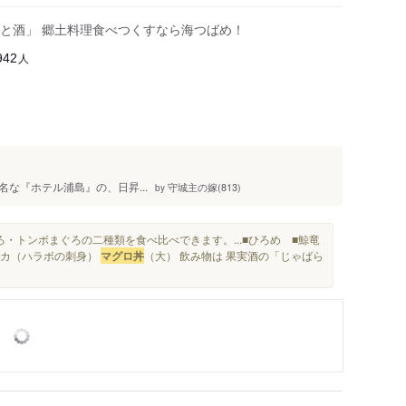
と酒」 郷土料理食べつくすなら海つばめ！
人
942
で有名な『ホテル浦島』の、日昇...
守城主の嫁(813)
by
ろ・トンボまぐろの二種類を食べ比べできます。...■ひろめ ■鯨竜
イルカ（ハラボの刺身）
マグロ丼
（大） 飲み物は 果実酒の「じゃばら