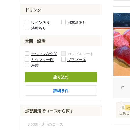
ドリンク
ワインあり
日本酒あり
焼酎あり
空間・設備
オシャレな空間
カップルシート
カウンター席
ソファー席
座敷
絞り込む
詳細条件
...生
マ
那智勝浦でコースから探す
山ある
3,000円以下のコース