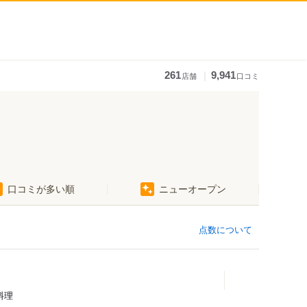
｜
261
9,941
店舗
口コミ
口コミが多い順
ニューオープン
点数について
料理