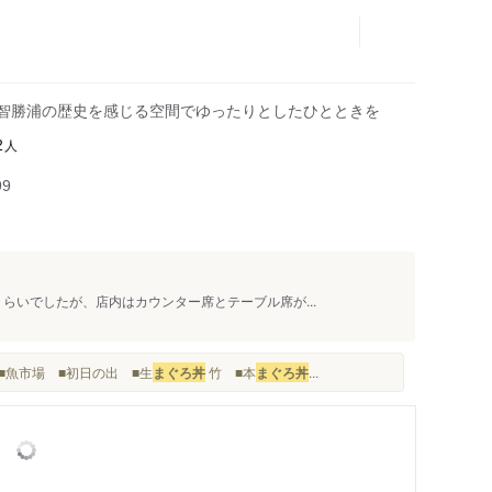
那智勝浦の歴史を感じる空間でゆったりとしたひとときを
人
2
99
くらいでしたが、店内はカウンター席とテーブル席が...
■魚市場 ■初日の出 ■生
まぐろ丼
竹 ■本
まぐろ丼
...