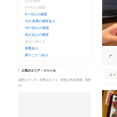
2人の個室
3〜4人の個室
5〜10人の個室
10人未満の個室あり
10〜20人の個室
20人以上の個室
宴会に使える
座敷あり
掘りごたつあり
人気のエリア・ジャンル
...
高野山ランチ
高野山カフェ
和歌山市居酒屋
高野
山