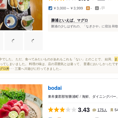
-
￥3,000～￥3,999
-
勝浦といえば、マグロ
勝浦の少しはずれの、「なぎさや」に宿泊 和歌山
営業中でした。 ただ、食べてみたいものがあれもこれも「ない」とのことで、 結局、
ま
ってしまいました。 料理の味は、店の雰囲気とは違って、 普通においしかったです。
グロ丼
･･･ 三重へ川遊びに行ってきました...
bodai
東牟婁郡那智勝浦町 / 海鮮、ダイニングバー
3.43
人
175
5