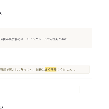
人
国各所にあるオールインクルーシブが売りのTAO...
な蒸籠で蒸されて熱々です。 最後は
まぐろ丼
で〆ました。...
人
2