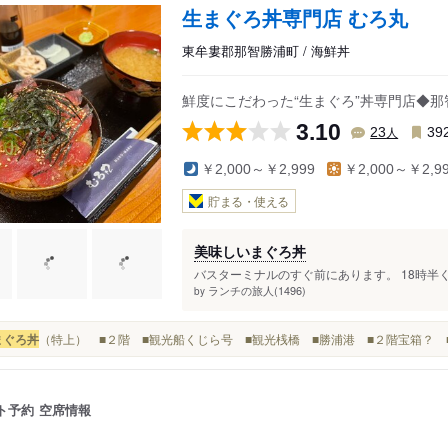
生まぐろ丼専門店 むろ丸
東牟婁郡那智勝浦町 / 海鮮丼
鮮度にこだわった“生まぐろ”丼専門店◆
3.10
人
23
39
￥2,000～￥2,999
￥2,000～￥2,9
貯まる・使える
美味しいまぐろ丼
バスターミナルのすぐ前にあります。 18時半
ランチの旅人(1496)
by
まぐろ丼
（特上） ■２階 ■観光船くじら号 ■観光桟橋 ■勝浦港 ■２階宝箱？ 
ト予約
空席情報