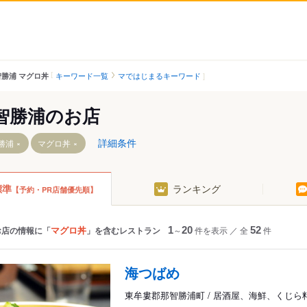
キーワード一覧
マではじまるキーワード
智勝浦 マグロ丼
智勝浦のお店
詳細条件
勝浦
マグロ丼
標準
ランキング
【予約・PR店舗優先順】
駅
マグロ丼
お店の情報に「
」を含むレストラン
1
～
20
件を表示
／
全
52
件
駅
海つばめ
東牟婁郡那智勝浦町 / 居酒屋、海鮮、くじら