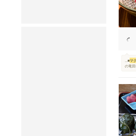
...■
マ
の竜田