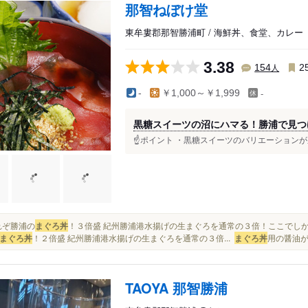
那智ねぼけ堂
東牟婁郡那智勝浦町 / 海鮮丼、食堂、カレー
3.38
人
154
2
-
-
￥1,000～￥1,999
黒糖スイーツの沼にハマる！勝浦で見つ
☝️ポイント ・黒糖スイーツのバリエーションが
これぞ勝浦の
まぐろ丼
！３倍盛 紀州勝浦港水揚げの生まぐろを通常の３倍！ここでし
まぐろ丼
！２倍盛 紀州勝浦港水揚げの生まぐろを通常の３倍...
まぐろ丼
用の醤油が
TAOYA 那智勝浦