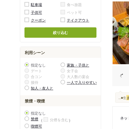
駐車場
食べ放題
子供可
ペット可
クーポン
テイクアウト
絞り込む
利用シーン
指定なし
家族・子供と
デート
女子会
合コン
大人数の宴会
接待
一人で入りやすい
知人・友人と
...■生
禁煙・喫煙
指定なし
ネッ
禁煙
分煙を含む
喫煙可