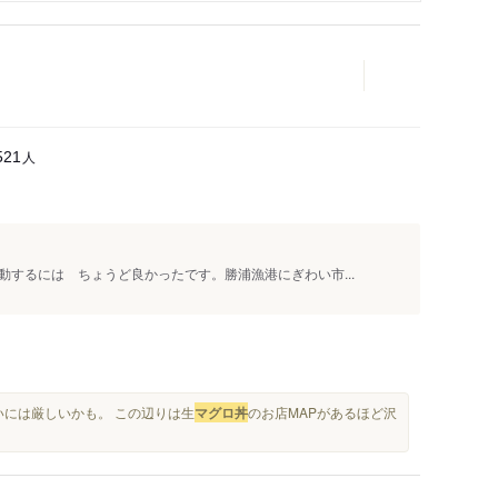
人
521
するには ちょうど良かったです。勝浦漁港にぎわい市...
いには厳しいかも。 この辺りは生
マグロ丼
のお店MAPがあるほど沢