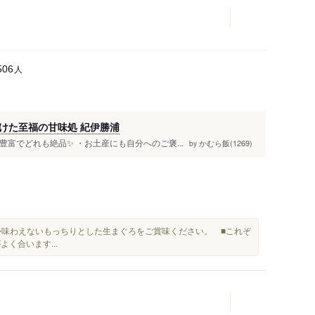
人
506
けた至福の甘味処 紀伊勝浦
豊富でどれも絶品✨ ・お土産にも自分へのご褒...
かむら飯(1269)
by
か味わえないもっちりとした生まぐろをご賞味ください。 ■これぞ
よく合います...