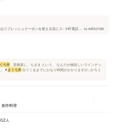
リフレッシュクーポンを使える店に２−３軒電話 ...
4d53(2168)
by
ぐろ丼
、茶碗蒸し、ちまき という、 なんだか物寂しいラインナッ
 ⚫︎
まぐろ丼
出てくるまでにかなり時間がかかりますが...かろう
、創作料理
人
412