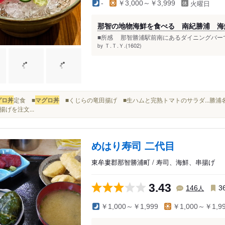
火曜日
-
￥3,000～￥3,999
那智の地物海鮮を食べる 南紀勝浦 海
■所感 那智勝浦駅前南にあるダイニングバーで
Ｔ.Ｔ.Ｙ.(1602)
by
グロ丼
定食 ■
マグロ丼
■くじらの竜田揚げ ■生ハムと完熟トマトのサラダ...勝
揚げを注文...
めはり寿司 二代目
東牟婁郡那智勝浦町 / 寿司、海鮮、串揚げ
3.43
人
146
3
￥1,000～￥1,999
￥1,000～￥1,9