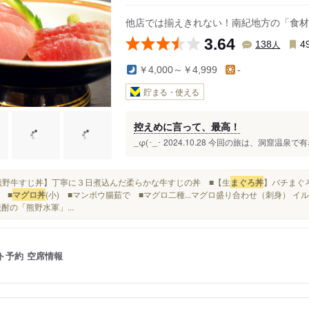
駅
他店では揃えきれない！南紀地方の「食材
3.64
人
138
4
￥4,000～￥4,999
-
貯まる・使える
控えめに言って、最高！
_φ(･_･ 2024.10.28 今回の旅は、洞窟温泉
■【熊野牛すじ丼】丁寧に３日煮込んだ柔らかな牛すじの丼 ■【生
まぐろ丼
】バチまぐ
 ■
マグロ丼
(小) ■マンボウ腸茹で ■マグロ二種...マグロ盛り合わせ（刺身） 
焼酎の「熊野水軍」...
ト予約
空席情報