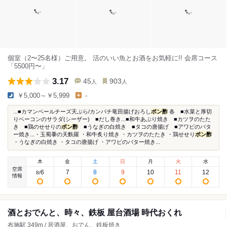
個室（2〜25名様）ご用意。 活のいい魚とお酒をお気軽に!! 会席コース
「5500円〜」
3.17
45
903
人
人
￥5,000～￥5,999
-
...■カマンベールチーズ天ぷら/カンパチ竜田揚げおろし
ポン酢
各 ■水菜と厚切
りベーコンのサラダ(シーザー) ■だし巻き...■和牛あぶり焼き ■カツヲのたた
き ■鶏のせせりの
ポン酢
■うなぎの白焼き ■タコの唐揚げ ■アワビのバタ
ー焼き...・玉蜀黍の天麩羅 ・和牛炙り焼き ・カツヲのたたき ・鶏せせり
ポン酢
・うなぎの白焼き ・タコの唐揚げ ・アワビのバター焼き...
木
金
土
日
月
火
水
空席
6
7
8
9
10
11
12
8
/
情報
酒とおでんと、時々、鉄板 屋台酒場 時代おくれ
布施駅 349m / 居酒屋、おでん、鉄板焼き