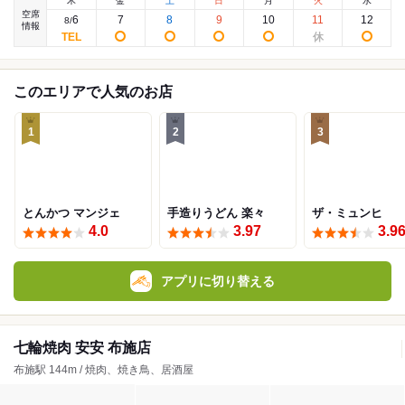
木
金
土
日
月
火
水
空席
6
7
8
9
10
11
12
8
/
情報
このエリアで人気のお店
1
2
3
とんかつ マンジェ
手造りうどん 楽々
ザ・ミュンヒ
4.0
3.97
3.9
アプリに切り替える
七輪焼肉 安安 布施店
布施駅 144m / 焼肉、焼き鳥、居酒屋