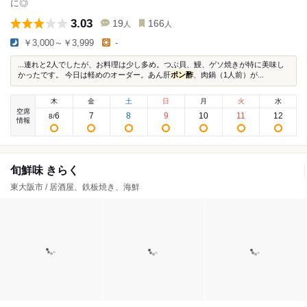
に◎
3.03
19
166
人
人
￥3,000～￥3,999
-
...連れと2人でしたが、お料理は少し多め。つぶ貝、鰻、ゲソ焼きが特に美味し
かったです。 今日は軽めのオーダー。あん肝
ポン酢
、肉鍋（1人前）が...
木
金
土
日
月
火
水
空席
6
7
8
9
10
11
12
8
/
情報
旬鮮味 きらく
東大阪市 / 居酒屋、鉄板焼き、海鮮