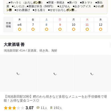
...■牛ハラミ （おろし
ポン酢
） ■野菜・串焼き ■豚バラ ■豚トマト ■豚白
菜 ■しいたけ...■唐揚げ弁当（500円） ■えびせん ■おさつアイス ■かわ
ポ
ン酢
■かわ唐揚げ ■きも造り ■せせりおろし
ポン酢
...
木
金
土
日
月
火
水
空席
6
7
8
9
10
11
12
8
/
情報
大衆酒場 善
鴻池新田駅 41m / 居酒屋、焼き鳥、海鮮
【鴻池新田駅10秒】鰹のわら焼きなど多彩なメニューをお手頃価格で堪
能！お得な宴会コース◎
3.07
11
192
人
人