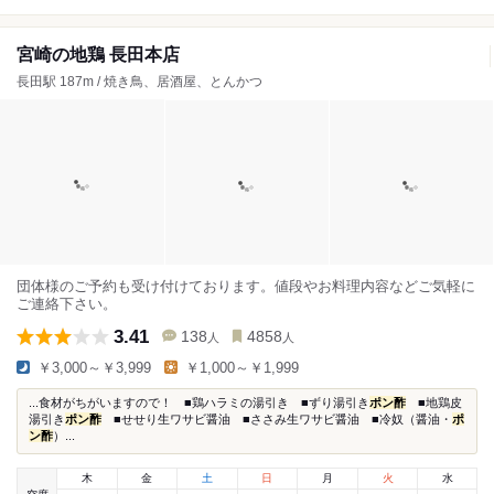
宮崎の地鶏 長田本店
長田駅 187m / 焼き鳥、居酒屋、とんかつ
団体様のご予約も受け付けております。値段やお料理内容などご気軽に
ご連絡下さい。
3.41
138
4858
人
人
￥3,000～￥3,999
￥1,000～￥1,999
...食材がちがいますので！ ■鶏ハラミの湯引き ■ずり湯引き
ポン酢
■地鶏皮
湯引き
ポン酢
■せせり生ワサビ醤油 ■ささみ生ワサビ醤油 ■冷奴（醤油・
ポ
ン酢
）...
木
金
土
日
月
火
水