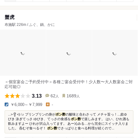
蟹虎
布施駅 226m / ふぐ、鍋、かに
＜個室宴会ご予約受付中＞各種ご宴会受付中！少人数〜大人数宴会ご対
応可能◎
3.13
62
1689
人
人
￥6,000～￥7,999
-
...> ਊ <)☝︎♪ プリンプリンの身が
ポン酢
の酸味と合わさって メチャ旨っ！...皮ゆ
びき 泳ぎてっさ ゆびき、てっさの食感を
ポン酢
で楽しみます。 はい、ひれ酒も
飲みますよー ひれが沢山入ってます。 あー沁みる…から完全にスイッチ入りま
した。 呑むぞ食べるぞ！
ポン酢
でさっぱりと食べる料理が続くので...