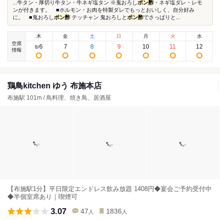
...牛タン・厚切り牛タン・牛ネギ塩タン ※鬼おろし
ポン酢
・ネギ塩ダレ・レモ
ンが付きます。 ■ホルモン・お肉を特製ダレでもっとおいしく、自分好み
に。 ■鬼おろし
ポン酢
テッチャン 鬼おろしと
ポン酢
でさっぱりと...
木
金
土
日
月
火
水
空席
6
7
8
9
10
11
12
8
/
情報
鶏鳥kitchen ゆう 布施本店
布施駅 101m / 鳥料理、焼き鳥、居酒屋
【布施駅1分】平日限定エンドレス飲み放題 1408円◆宴会ご予約受付中
◆半個室席あり｜喫煙可
3.07
47
1836
人
人