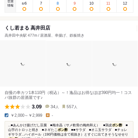
空席
6
7
8
9
10
11
12
8
/
情報
くし若まる 高井田店
高井田中央駅 477m / 居酒屋、串揚げ、鉄板焼き
自慢の串カツ1本110円（税込）～！逸品はお得なほぼ390円均一！コス
パ抜群の居酒屋です♪
3.09
34
557
人
人
￥2,000～￥2,999
-
...■あんかけ揚げだし豆腐 ■梅水晶（サメ軟骨の梅肉和え） ■鶏皮
ポン酢
■
山芋のトロッと焼き ■ネギたこ
ポン酢
■■サラダ ■オニ玉サラダ ■チョレ
ギサラダ...ハイボール（190円価格は全て税抜き）とすぐに出てきそうなせせり