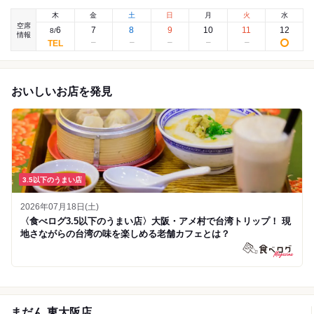
木
金
土
日
月
火
水
空席
6
7
8
9
10
11
12
8
/
情報
おいしいお店を発見
3.5以下のうまい店
2026年07月18日(土)
〈食べログ3.5以下のうまい店〉大阪・アメ村で台湾トリップ！ 現
地さながらの台湾の味を楽しめる老舗カフェとは？
まだん 東大阪店