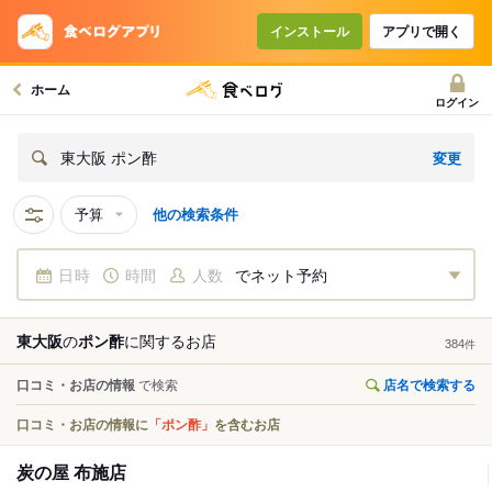
インストール
アプリで開く
ホーム
ログイン
変更
東大阪 ポン酢
予算
他の検索条件
日時
時間
人数
でネット予約
東大阪
の
ポン酢
に関する
お店
384
件
口コミ・お店の情報
で検索
店名で検索する
口コミ・お店の情報に
「ポン酢」
を含むお店
炭の屋 布施店