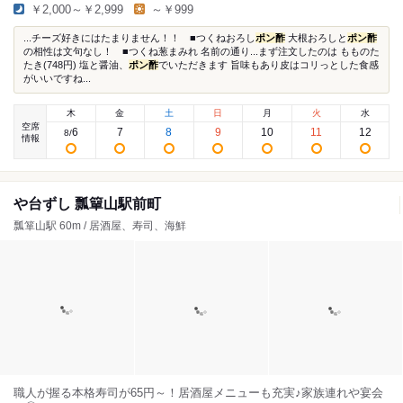
￥2,000～￥2,999
～￥999
...チーズ好きにはたまりません！！ ■つくねおろし
ポン酢
大根おろしと
ポン酢
の相性は文句なし！ ■つくね葱まみれ 名前の通り...まず注文したのは もものた
たき(748円) 塩と醤油、
ポン酢
でいただきます 旨味もあり皮はコリっとした食感
がいいですね...
木
金
土
日
月
火
水
空席
6
7
8
9
10
11
12
8
/
情報
や台ずし 瓢簞山駅前町
瓢箪山駅 60m / 居酒屋、寿司、海鮮
職人が握る本格寿司が65円～！居酒屋メニューも充実♪家族連れや宴会