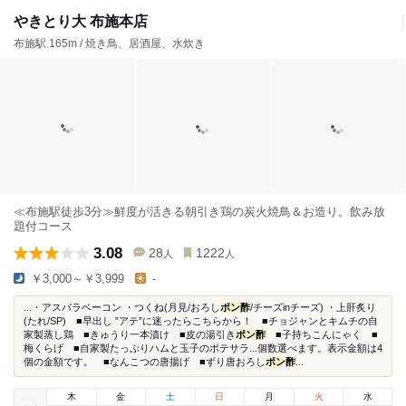
やきとり大 布施本店
布施駅 165m / 焼き鳥、居酒屋、水炊き
≪布施駅徒歩3分≫鮮度が活きる朝引き鶏の炭火焼鳥＆お造り。飲み放
題付コース
3.08
28
1222
人
人
￥3,000～￥3,999
-
...・アスパラベーコン ・つくね(月見/おろし
ポン酢
/チーズinチーズ) ・上肝炙り
(たれ/SP) ■早出し ”アテ”に迷ったらこちらから！ ■チョジャンとキムチの自
家製蒸し鶏 ■きゅうり一本漬け ■皮の湯引き
ポン酢
■子持ちこんにゃく ■
梅くらげ ■自家製たっぷりハムと玉子のポテサラ...個数選べます。表示金額は4
個の金額です。 ■なんこつの唐揚げ ■ずり唐おろし
ポン酢
...
木
金
土
日
月
火
水