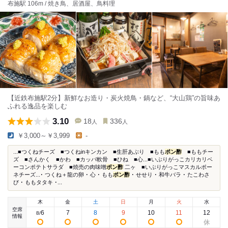
布施駅 106m / 焼き鳥、居酒屋、鳥料理
【近鉄布施駅2分】新鮮なお造り・炭火焼鳥・鍋など、“大山鶏”の旨味あ
ふれる逸品を楽しむ
3.10
18
336
人
人
￥3,000～￥3,999
-
...■つくねチーズ ■つくねinキンカン ■生肝あぶり ■もも
ポン酢
■ももチー
ズ ■さんかく ■かわ ■カッパ軟骨 ■ひね ■心...■いぶりがっこカリカリベ
ーコンポテトサラダ ■焼売の肉味噌
ポン酢
二ヶ ■いぶりがっこマスカルポー
ネチーズ...･ つくね＋龍の卵 ･ 心 ･ もも
ポン酢
･ せせり ･ 和牛バラ ･ たこわさ
び ･ ももタタキ ･...
木
金
土
日
月
火
水
空席
6
7
8
9
10
11
12
8
/
情報