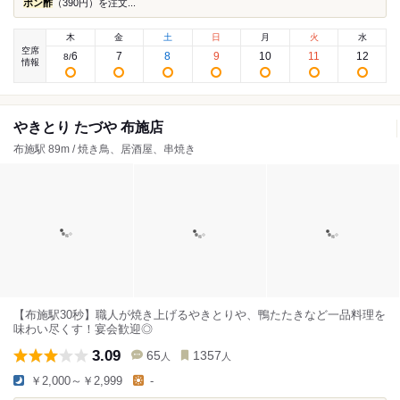
ポン酢
（390円）を注文...
木
金
土
日
月
火
水
空席
6
7
8
9
10
11
12
8
/
情報
やきとり たづや 布施店
布施駅 89m / 焼き鳥、居酒屋、串焼き
【布施駅30秒】職人が焼き上げるやきとりや、鴨たたきなど一品料理を
味わい尽くす！宴会歓迎◎
3.09
65
1357
人
人
￥2,000～￥2,999
-