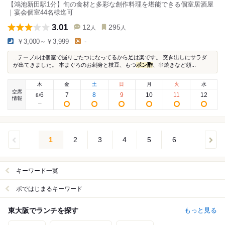
【鴻池新田駅1分】旬の食材と多彩な創作料理を堪能できる個室居酒屋
｜宴会個室44名様迄可
3.01
12
295
人
人
￥3,000～￥3,999
-
...テーブルは個室で掘りごたつになってるから足は楽です。 突き出しにサラダ
が出てきました。 本まぐろのお刺身と枝豆、もつ
ポン酢
、串焼きなど頼...
木
金
土
日
月
火
水
空席
6
7
8
9
10
11
12
8
/
情報
1
2
3
4
5
6
キーワード一覧
ポではじまるキーワード
東大阪でランチを探す
もっと見る