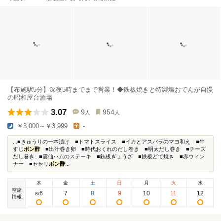
【布施駅5分】深夜5時までまで営業！◆鉄板焼きと特製塩おでんが自慢
の昭和屋台酒場
3.07
9
954
人
人
￥3,000～￥3,999
-
...■きゅうりの一本漬け ■トマトスライス ■イカとアスパラのマヨ和え ■牛
すじ
ポン酢
■出汁巻き卵 ■時代おくれのだし巻き ■明太だし巻き ■チーズ
だし巻き...■雲仙ハムのステーキ ■鉄板ぎょうざ ■鉄板どて焼き ■赤ウィン
ナー ■セセリ
ポン酢
...
木
金
土
日
月
火
水
空席
6
7
8
9
10
11
12
8
/
情報