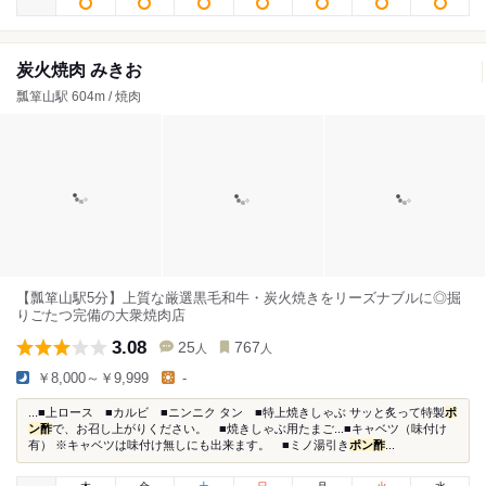
炭火焼肉 みきお
瓢箪山駅 604m / 焼肉
【瓢箪山駅5分】上質な厳選黒毛和牛・炭火焼きをリーズナブルに◎掘
りごたつ完備の大衆焼肉店
3.08
25
767
人
人
￥8,000～￥9,999
-
...■上ロース ■カルビ ■ニンニク タン ■特上焼きしゃぶ サッと炙って特製
ポ
ン酢
で、お召し上がりください。 ■焼きしゃぶ用たまご...■キャベツ（味付け
有） ※キャベツは味付け無しにも出来ます。 ■ミノ湯引き
ポン酢
...