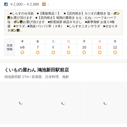
￥2,000～￥2,999
-
...■しらすのせ冷奴 ■【看板商品！】 ■【店内焼き】カツオの藁焼き 塩・
ポン
酢
お選び頂けます ■【店内焼き】地鶏の藁焼き もも・むね・ハーフ＆ハーフ
塩・
ポン酢
お選び頂けます ■鮮度抜群 絶品キモさし ■豪華海鮮 お造り4種
盛 ■サラダ...■鶏皮パリパリ串（３本） ■しらすオニオンサラダ ■せせりネ
ギ
ポン酢
...
木
金
土
日
月
火
水
空席
6
7
8
9
10
11
12
8
/
情報
くいもの屋わん 鴻池新田駅前店
鴻池新田駅 27m / 居酒屋、日本料理、海鮮