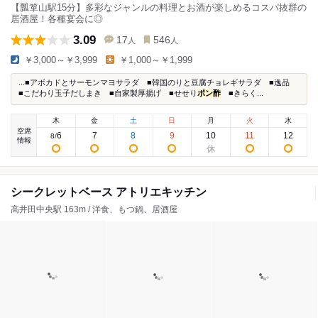
【瓢箪山駅15分】多彩なジャンルの料理とお酒が楽しめるコスパ抜群の
居酒屋！各種宴会に◎
3.09
17
546
人
人
￥3,000～￥3,999
￥1,000～￥1,999
...■アボカドとサーモンマヨサラダ ■韓国のりと豆腐チョレギサラダ ■逸品
■こだわり玉子だしまき ■自家製厚揚げ ■せせり
ポン酢
■きらく...
木
金
土
日
月
火
水
空席
6
7
8
9
10
11
12
8
/
情報
シークレットベース アトリエキッチン
高井田中央駅 163m / 洋食、もつ鍋、居酒屋