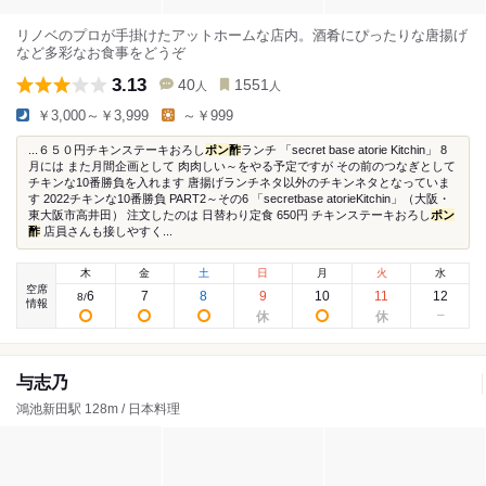
リノベのプロが手掛けたアットホームな店内。酒肴にぴったりな唐揚げ
など多彩なお食事をどうぞ
3.13
40
1551
人
人
￥3,000～￥3,999
～￥999
...６５０円チキンステーキおろし
ポン酢
ランチ 「secret base atorie Kitchin」 8
月には また月間企画として 肉肉しい～をやる予定ですが その前のつなぎとして
チキンな10番勝負を入れます 唐揚げランチネタ以外のチキンネタとなっていま
す 2022チキンな10番勝負 PART2～その6 「secretbase atorieKitchin」（大阪・
東大阪市高井田） 注文したのは 日替わり定食 650円 チキンステーキおろし
ポン
酢
店員さんも接しやすく...
木
金
土
日
月
火
水
空席
6
7
8
9
10
11
12
8
/
情報
与志乃
鴻池新田駅 128m / 日本料理