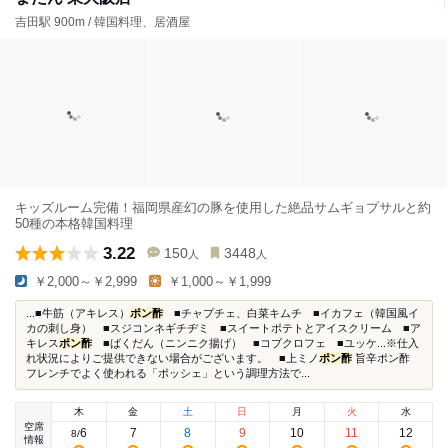
吉田駅 900m / 韓国料理、居酒屋
キッズルーム完備！福岡県産幻の豚を使用した絶品サムギョプサルと約
50種の本格韓国料理
3.22
150
3448
人
人
￥2,000～￥2,999
￥1,000～￥1,999
...■牛筋（アキレス）
ポン酢
■チャプチェ、白菜キムチ ■イカフェ（韓国風イ
カの刺し身） ■スジコンネギチヂミ ■スイートポテトとアイスクリーム ■ア
キレス
ポン酢
■ばくだん（ニンニク揚げ） ■コブクロフェ ■ユッケ...※仕入
れ状況によりご提供できない場合がございます。 ■上ミノ
ポン酢
旨辛ポン酢
フレンチでよく使われる「ポッシェ」という調理方法で...
木
金
土
日
月
火
水
空席
6
7
8
9
10
11
12
8
/
情報