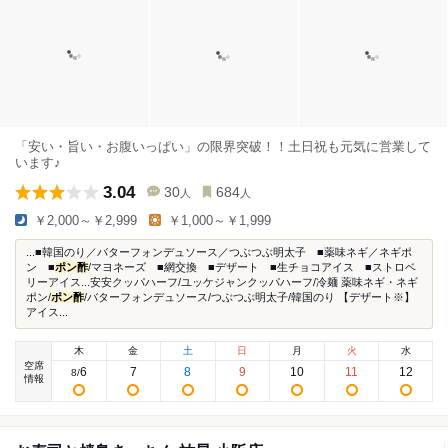
「安い・旨い・お腹いっぱい」の限界突破！！土日祝も元気に営業して
います♪
3.04
30
684
人
人
￥2,000～￥2,999
￥1,000～￥1,999
...■韓国のり／バターフォンデュソース／つぶつぶ明太子 ■薬味ネギ／ネギポ
ン ■
ポン酢
/マヨネーズ ■網交換 ■デザート ■生チョコアイス ■ストロベ
リーアイス...安安クッパハーフ/ユッケジャンクッパハーフ/冷麺 薬味ネギ・ネギ
ポン/
ポン酢
/バターフォンデュソース/つぶつぶ明太子/韓国のり 【デザート※】
アイス...
木
金
土
日
月
火
水
空席
6
7
8
9
10
11
12
8
/
情報