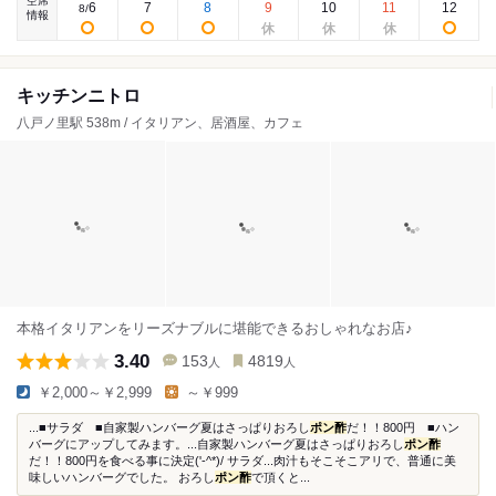
空席
6
7
8
9
10
11
12
8
/
情報
キッチンニトロ
八戸ノ里駅 538m / イタリアン、居酒屋、カフェ
本格イタリアンをリーズナブルに堪能できるおしゃれなお店♪
3.40
153
4819
人
人
￥2,000～￥2,999
～￥999
...■サラダ ■自家製ハンバーグ夏はさっぱりおろし
ポン酢
だ！！800円 ■ハン
バーグにアップしてみます。...自家製ハンバーグ夏はさっぱりおろし
ポン酢
だ！！800円を食べる事に決定('-^*)/ サラダ...肉汁もそこそこアリで、普通に美
味しいハンバーグでした。 おろし
ポン酢
で頂くと...