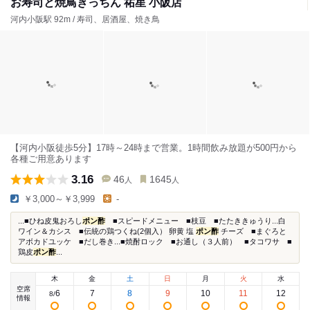
お寿司と焼鳥きっちん 祐星 小阪店
河内小阪駅 92m / 寿司、居酒屋、焼き鳥
【河内小阪徒歩5分】17時～24時まで営業。1時間飲み放題が500円から
各種ご用意あります
3.16
46
1645
人
人
￥3,000～￥3,999
-
...■ひね皮鬼おろし
ポン酢
■スピードメニュー ■枝豆 ■たたききゅうり...白
ワイン＆カシス ■伝統の鶏つくね(2個入） 卵黄 塩
ポン酢
チーズ ■まぐろと
アボカドユッケ ■だし巻き...■焼酎ロック ■お通し（３人前） ■タコワサ ■
鶏皮
ポン酢
...
木
金
土
日
月
火
水
空席
6
7
8
9
10
11
12
8
/
情報