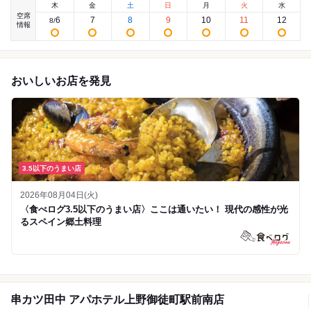
木
金
土
日
月
火
水
空席
6
7
8
9
10
11
12
8
/
情報
おいしいお店を発見
3.5以下のうまい店
2026年08月04日(火)
〈食べログ3.5以下のうまい店〉ここは通いたい！ 現代の感性が光
るスペイン郷土料理
串カツ田中 アパホテル上野御徒町駅前南店