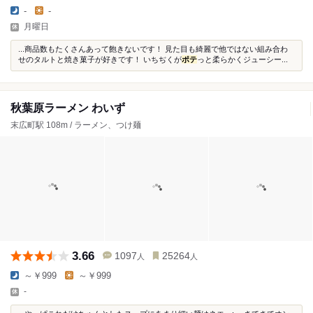
-
-
月曜日
...商品数もたくさんあって飽きないです！ 見た目も綺麗で他ではない組み合わ
せのタルトと焼き菓子が好きです！ いちぢくが
ポテ
っと柔らかくジューシー...
秋葉原ラーメン わいず
末広町駅 108m / ラーメン、つけ麺
3.66
1097
25264
人
人
～￥999
～￥999
-