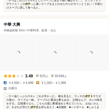
...やっぱこれだけちゃんとしたスープにあまり細い麺はネエ…;。 さてさてオン
ザライス！この
ポテ
っと濃いスープをまとわせたのりがガツンとうまい！片面だ
けスープに浸して食べると...
中華 大興
仲御徒町駅 95m / 中華料理、飲茶・点心
3.49
825
35388
人
人
￥4,000～￥4,999
￥1,000～￥1,999
日曜日
...ラー油たっぷりのタレ これが辛かった。 横を見ると、ランチの
ポテト
サラダ
の皿が。 サイズも一緒。 テーブルに醤油も酢もある。 記憶なんで、タレの味見
をする。 記憶通りなら、こちらの皿に酢醤油をと考えていたら。 おねいさん
が、わざわざ空けた
ポテ
皿を持ち去ろう...■店舗前 ■ハイボール ■しゅうま