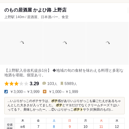
のもの居酒屋 かよひ路 上野店
上野駅 140m / 居酒屋、日本酒バー、食堂
【上野駅入谷改札徒歩1分】 ◆地域の旬の食材を味わえる料理と多彩な
地酒を堪能。個室あり。
3.29
103
5989
人
人
￥3,000～￥3,999
￥1,000～￥1,999
...いぶりがっこのポテサラは、
ポテ
感がありいぶりがっこも歯ごたえがあるちゃ
んとした大きさが入ってました。
ポテ
とマヨだけでなくクリームチーズ？はい
ってる？、美味しかったー。...②いぶりがっこ
ポテト
サラダ(秋田のもの)...
木
金
土
日
月
火
水
空席
6
7
8
9
10
11
12
8
/
情報