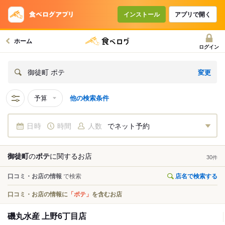
インストール
アプリで開く
ホーム
ログイン
変更
御徒町 ポテ
予算
他の検索条件
日時
時間
人数
でネット予約
御徒町
の
ポテ
に関する
お店
30
件
口コミ・お店の情報
で検索
店名で検索する
口コミ・お店の情報に
「ポテ」
を含むお店
磯丸水産 上野6丁目店