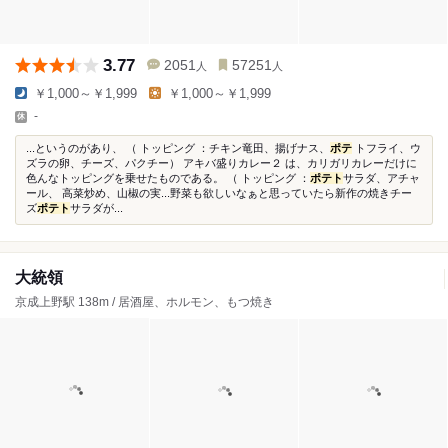
3.77
2051
57251
人
人
￥1,000～￥1,999
￥1,000～￥1,999
-
...というのがあり、 （ トッピング ：チキン竜田、揚げナス、
ポテ
トフライ、ウ
ズラの卵、チーズ、パクチー） アキバ盛りカレー２ は、カリガリカレーだけに
色んなトッピングを乗せたものである。 （ トッピング ：
ポテト
サラダ、アチャ
ール、 高菜炒め、山椒の実...野菜も欲しいなぁと思っていたら新作の焼きチー
ズ
ポテト
サラダが...
大統領
京成上野駅 138m / 居酒屋、ホルモン、もつ焼き