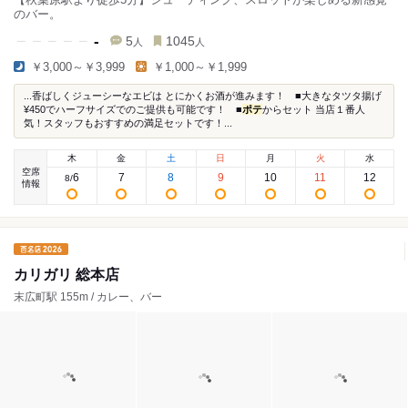
のバー。
-
5
1045
人
人
￥3,000～￥3,999
￥1,000～￥1,999
...香ばしくジューシーなエビは とにかくお酒が進みます！ ■大きなタツタ揚げ
¥450でハーフサイズでのご提供も可能です！ ■
ポテ
からセット 当店１番人
気！スタッフもおすすめの満足セットです！...
木
金
土
日
月
火
水
空席
6
7
8
9
10
11
12
8
/
情報
カリガリ 総本店
末広町駅 155m / カレー、バー