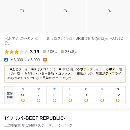
《おでんにやきとん！！味もコスパも◎》JR御徒町駅(南口)から徒歩2
分。
3.19
105
2548
人
人
￥3,000～￥3,999
-
...■あじフライ ■揚げタコチヂミ ■《味が選べる
ポテト
フライ》ふる
ポテ
・塩
・のり塩 ・旨だし ・バター醤油 ・コンソメ...・和風だしの、無限
ポテト
フライ
めちゃめちゃクセになる風味のポテトでした...
木
金
土
日
月
火
水
空席
6
7
8
9
10
11
12
8
/
情報
ビフリパ -BEEF REPUBLIC-
上野御徒町駅 134m / ステーキ、ハンバーグ