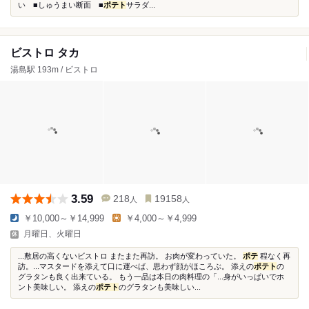
い ■しゅうまい断面 ■
ポテト
サラダ...
ビストロ タカ
湯島駅 193m / ビストロ
3.59
218
19158
人
人
￥10,000～￥14,999
￥4,000～￥4,999
月曜日、火曜日
...敷居の高くないビストロ またまた再訪。 お肉が変わっていた。
ポテ
程なく再
訪。...マスタードを添えて口に運べば、思わず顔がほころぶ。 添えの
ポテト
の
グラタンも良く出来ている。 もう一品は本日の肉料理の「...身がいっぱいでホ
ント美味しい。 添えの
ポテト
のグラタンも美味しい...