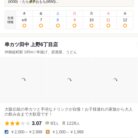
(¥330) ・たら
ポテ
おもち(¥550)...
木
金
土
日
月
火
水
空席
6
7
8
9
10
11
12
8
/
情報
串カツ田中 上野6丁目店
仲御徒町駅 185m / 串揚げ、居酒屋、うどん
大阪伝統の串カツと手頃なドリンクが自慢！お子様連れの家族から大人
の飲み会まで大歓迎です！
3.07
83
1228
人
人
￥2,000～￥2,999
￥1,000～￥1,999