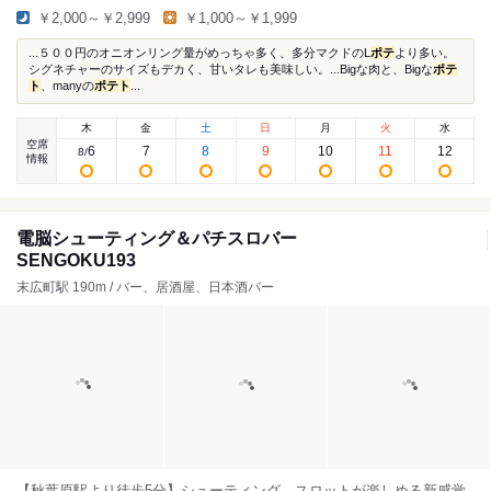
￥2,000～￥2,999
￥1,000～￥1,999
...５００円のオニオンリング量がめっちゃ多く、多分マクドのL
ポテ
より多い。
シグネチャーのサイズもデカく、甘いタレも美味しい。...Bigな肉と、Bigな
ポテ
ト
、manyの
ポテト
...
木
金
土
日
月
火
水
空席
6
7
8
9
10
11
12
8
/
情報
電脳シューティング＆パチスロバー
SENGOKU193
末広町駅 190m / バー、居酒屋、日本酒バー
【秋葉原駅より徒歩5分】シューティング、スロットが楽しめる新感覚