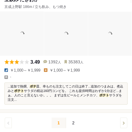
京成上野駅 186m / 立ち飲み、もつ焼き
3.49
1392
35383
人
人
￥1,000～￥1,999
￥1,000～￥1,999
-
...追加で熱燗、
ポテ
皿、串ものも注文してこの日は終了...追加のつまみは、煮込
みと
ポテト
サラダの税込160円コンビを。 これも提供時間はわずか1分ほど...ま
ぁ、人のこと言えないか。。。 まずは生ビールとメンチカツ、
ポテト
サラダを
注文...
1
2