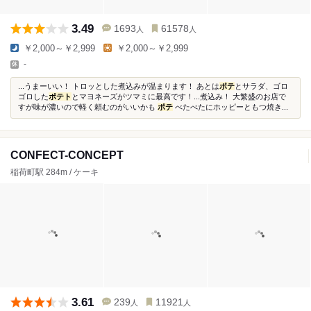
3.49
1693
61578
人
人
￥2,000～￥2,999
￥2,000～￥2,999
-
...うまーいい！ トロッとした煮込みが温まります！ あとは
ポテ
とサラダ、ゴロ
ゴロした
ポテト
とマヨネーズがツマミに最高です！...煮込み！ 大繁盛のお店で
すが味が濃いので軽く頼むのがいいかも
ポテ
べたべたにホッピーともつ焼き...
CONFECT-CONCEPT
稲荷町駅 284m / ケーキ
3.61
239
11921
人
人