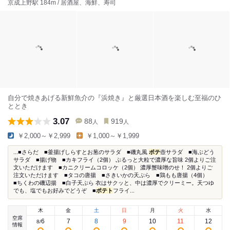
京成上野駅 184m / 居酒屋、海鮮、寿司
自分で焼きあげる新鮮魚介の『浜焼き』と厳選日本酒を楽しむ至福のひ
ととき
3.07
88
919
人
人
￥2,000～￥2,999
￥1,000～￥1,999
...■さらだ ■釜揚げしらすとお葱のサラダ ■磯丸風
ポテ
壺サラダ ■海ぶどう
サラダ ■揚げ物 ■カキフライ（2個） ぷるっと大粒で濃厚な旨味 2個よりご注
文いただけます ■カニクリームコロッケ（2個） 濃厚蟹味噌のせ！ 2個よりご
注文いただけます ■タコの唐揚 ■さきいかの天ぷら ■鶏もも唐揚（4個）
■ちくわの磯辺揚 ■白子天ぷら 衣はサクッと、中は濃厚でクリーミー。天つゆ
でも、塩でもお好みでどうぞ ■
ポテト
フライ...
木
金
土
日
月
火
水
空席
6
7
8
9
10
11
12
8
/
情報