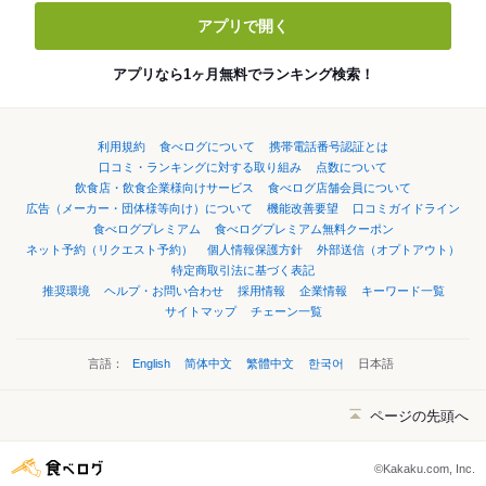
アプリで開く
アプリなら1ヶ月無料でランキング検索！
利用規約
食べログについて
携帯電話番号認証とは
口コミ・ランキングに対する取り組み
点数について
飲食店・飲食企業様向けサービス
食べログ店舗会員について
広告（メーカー・団体様等向け）について
機能改善要望
口コミガイドライン
食べログプレミアム
食べログプレミアム無料クーポン
ネット予約（リクエスト予約）
個人情報保護方針
外部送信（オプトアウト）
特定商取引法に基づく表記
推奨環境
ヘルプ・お問い合わせ
採用情報
企業情報
キーワード一覧
サイトマップ
チェーン一覧
言語：
English
简体中文
繁體中文
한국어
日本語
ページの先頭へ
©Kakaku.com, Inc.