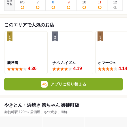
空席
6
7
8
9
10
11
12
8
/
情報
このエリアで人気のお店
1
2
3
鷹匠壽
ナベノ-イズム
オマージュ
4.36
4.19
4.1
アプリに切り替える
やきとん・浜焼き 徳ちゃん 御徒町店
御徒町駅 120m / 居酒屋、もつ焼き、海鮮