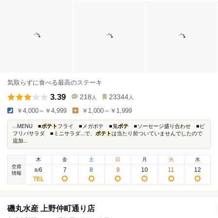
気取らずに食べる最高のステーキ
3.39
218
23344
人
人
￥4,000～￥4,999
￥1,000～￥1,999
...MENU ■
ポテト
フライ ■メガポテ ■鬼
ポテ
■ソーセージ盛り合わせ ■ビ
フリパサラダ ■ミニサラダ...で、
ポテト
は当たり前ついていませんでしたので
追加...
木
金
土
日
月
火
水
空席
6
7
8
9
10
11
12
8
/
情報
磯丸水産 上野仲町通り店