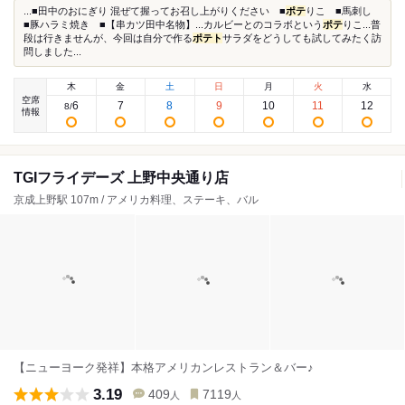
...■田中のおにぎり 混ぜて握ってお召し上がりください ■
ポテ
りこ ■馬刺し
■豚ハラミ焼き ■【串カツ田中名物】...カルビーとのコラボという
ポテ
りこ...普
段は行きませんが、今回は自分で作る
ポテト
サラダをどうしても試してみたく訪
問しました...
木
金
土
日
月
火
水
空席
6
7
8
9
10
11
12
8
/
情報
TGIフライデーズ 上野中央通り店
京成上野駅 107m / アメリカ料理、ステーキ、バル
【ニューヨーク発祥】本格アメリカンレストラン＆バー♪
3.19
409
7119
人
人