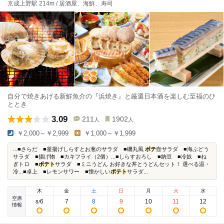
京成上野駅 214m / 居酒屋、海鮮、寿司
自分で焼きあげる新鮮魚介の『浜焼き』と厳選日本酒を楽しむ至福のひ
ととき
3.09
211
1902
人
人
￥2,000～￥2,999
￥1,000～￥1,999
...■さらだ ■釜揚げしらすとお葱のサラダ ■磯丸風
ポテ
壺サラダ ■海ぶどう
サラダ ■揚げ物 ■カキフライ（2個）...■しらすおろし ■納豆 ■冷奴 ■ね
ぎトロ ■
ポテト
サラダ ■ミニうどん お好きな丼とうどんセット！ 選べる温・
冷...■卓上 ■レモンサワー ■懐かしい
ポテト
サラダ...
木
金
土
日
月
火
水
空席
6
7
8
9
10
11
12
8
/
情報