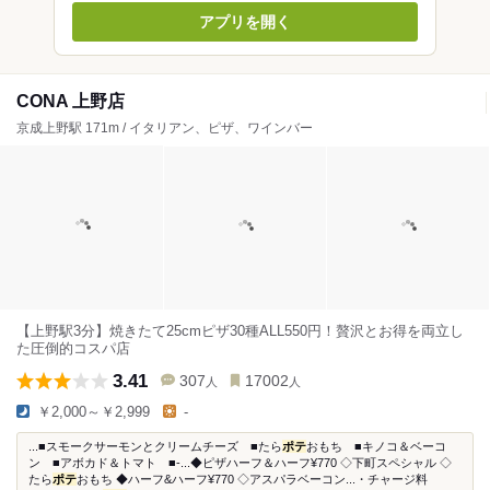
アプリを開く
CONA 上野店
京成上野駅 171m / イタリアン、ピザ、ワインバー
【上野駅3分】焼きたて25cmピザ30種ALL550円！贅沢とお得を両立し
た圧倒的コスパ店
3.41
307
17002
人
人
￥2,000～￥2,999
-
...■スモークサーモンとクリームチーズ ■たら
ポテ
おもち ■キノコ＆ベーコ
ン ■アボカド＆トマト ■-...◆ピザハーフ＆ハーフ¥770 ◇下町スペシャル ◇
たら
ポテ
おもち ◆ハーフ&ハーフ¥770 ◇アスパラベーコン...・チャージ料