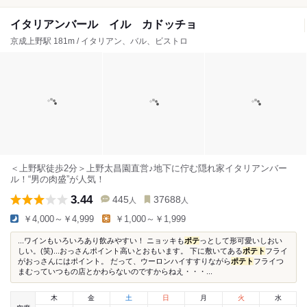
イタリアンバール イル カドッチョ
京成上野駅 181m / イタリアン、バル、ビストロ
＜上野駅徒歩2分＞上野太昌園直営♪地下に佇む隠れ家イタリアンバー
ル！“男の肉盛”が人気！
3.44
445
37688
人
人
￥4,000～￥4,999
￥1,000～￥1,999
...ワインもいろいろあり飲みやすい！ ニョッキも
ポテ
っとして形可愛いしおい
しい。(笑)...おっさんポイント高いとおもいます。 下に敷いてある
ポテト
フライ
がおっさんにはポイント。 だって、ウーロンハイすすりながら
ポテト
フライつ
まむっていつもの店とかわらないのですからねえ・・・...
木
金
土
日
月
火
水