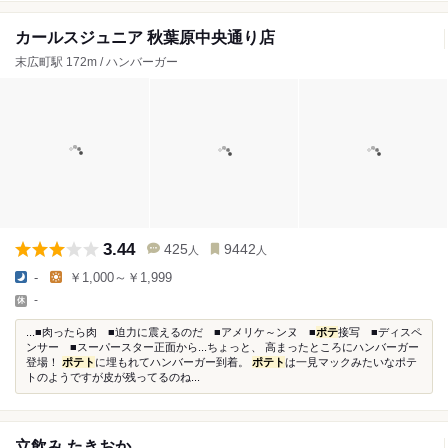
カールスジュニア 秋葉原中央通り店
末広町駅 172m / ハンバーガー
3.44
425
9442
人
人
-
￥1,000～￥1,999
-
...■肉ったら肉 ■迫力に震えるのだ ■アメリケ～ンヌ ■
ポテ
接写 ■ディスペ
ンサー ■スーパースター正面から...ちょっと、 高まったところにハンバーガー
登場！
ポテト
に埋もれてハンバーガー到着。
ポテト
は一見マックみたいなポテ
トのようですが皮が残ってるのね...
立飲み たきおか