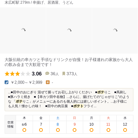
末広町駅 279m / 串揚げ、居酒屋、うどん
大阪伝統の串カツと手頃なドリンクが自慢！お子様連れの家族から大人
の飲み会まで大歓迎です！
3.06
36
373
人
人
￥2,000～￥2,999
-
...■田中のおにぎり 混ぜて握ってお召し上がりください ■
ポテ
りこ ■馬刺し
■豚ハラミ焼き ■【串カツ田中名物】...さらに、揚げたての“じゃがりこ”のよう
な 「
ポテ
りこ」がメニューにあるのも個人的には嬉しいポイント。...お子様に
も人気！懐かしの味！ ■田中の肉豆腐 ■
ポテト
フライ...
木
金
土
日
月
火
水
空席
6
7
8
9
10
11
12
8
/
情報