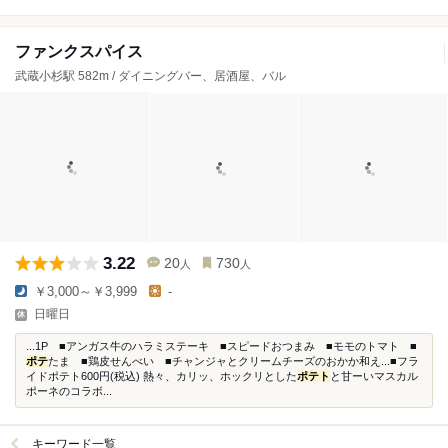
ファンクスパイス
武蔵小杉駅 582m / ダイニングバー、居酒屋、バル
3.22
20
730
人
人
￥3,000～￥3,999
-
日曜日
...1P ■アンガス牛のハラミステーキ ■スピードおつまみ ■モモのトマト ■
ポテ
たま ■鶏皮せんべい ■チャンジャとクリームチーズのおかか和え...■フラ
イドポテト600円(税込) 熱々、カリッ、ホックリとした
ポテト
と甘ーいマスカル
ポーネのコラボ...
キーワード一覧