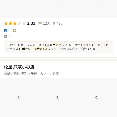
3.01
12
49
人
人
-
-
-
...クワトロオールスター M ￥1,390
ポテ
から ￥650...Mサイズウルトラクリスピ
ークラスト
ポテ
から（
ポテト
＆ジューシーからあげ) 支払合計 ¥2,299...
松屋 武蔵小杉店
武蔵小杉駅 182m / 牛丼、カレー、食堂