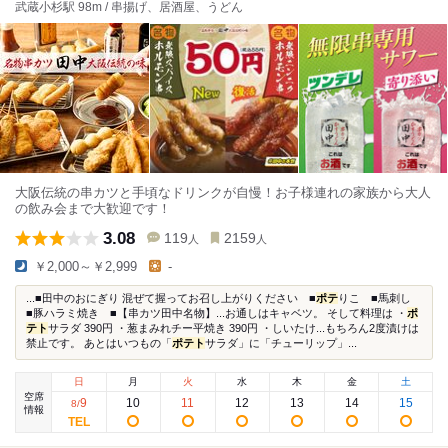
武蔵小杉駅 98m / 串揚げ、居酒屋、うどん
大阪伝統の串カツと手頃なドリンクが自慢！お子様連れの家族から大人
の飲み会まで大歓迎です！
3.08
119
2159
人
人
￥2,000～￥2,999
-
...■田中のおにぎり 混ぜて握ってお召し上がりください ■
ポテ
りこ ■馬刺し
■豚ハラミ焼き ■【串カツ田中名物】...お通しはキャベツ。 そして料理は ・
ポ
テト
サラダ 390円 ・葱まみれチー平焼き 390円 ・しいたけ...もちろん2度漬けは
禁止です。 あとはいつもの「
ポテト
サラダ」に「チューリップ」...
日
月
火
水
木
金
土
空席
9
10
11
12
13
14
15
8
/
情報