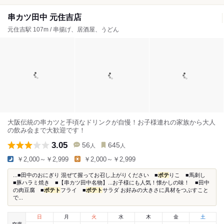
串カツ田中 元住吉店
元住吉駅 107m / 串揚げ、居酒屋、うどん
大阪伝統の串カツと手頃なドリンクが自慢！お子様連れの家族から大人
の飲み会まで大歓迎です！
3.05
56
645
人
人
￥2,000～￥2,999
￥2,000～￥2,999
...■田中のおにぎり 混ぜて握ってお召し上がりください ■
ポテ
りこ ■馬刺し
■豚ハラミ焼き ■【串カツ田中名物】...お子様にも人気！懐かしの味！ ■田中
の肉豆腐 ■
ポテト
フライ ■
ポテト
サラダ お好みの大きさに具材をつぶすこと
で...
日
月
火
水
木
金
土