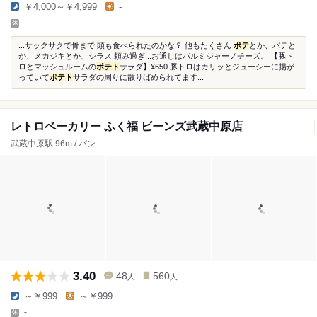
￥4,000～￥4,999
-
-
...サックサクで骨まで 頭も食べられたのかな？ 他もたくさん
ポテ
とか、パテと
か、メカジキとか、シラス 頼み過ぎ...お通しはパルミジャーノチーズ。 【豚ト
ロとマッシュルームの
ポテト
サラダ】¥650 豚トロはカリッとジューシーに揚が
っていて
ポテト
サラダの周りに散りばめられてます...
レトロベーカリー ふく福 ビーンズ武蔵中原店
武蔵中原駅 96m / パン
3.40
48
560
人
人
～￥999
～￥999
-