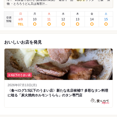
物 ・とろろうどん又は海苔汁...
日
月
火
水
木
金
土
空席
9
10
11
12
13
14
15
8
/
情報
おいしいお店を発見
3.5以下のうまい店
2026年07月13日(月)
〈食べログ3.5以下のうまい店〉新たな名店候補!? 多彩なタン料理
に唸る「炭火焼肉ホルモンうらら」のタン専門店