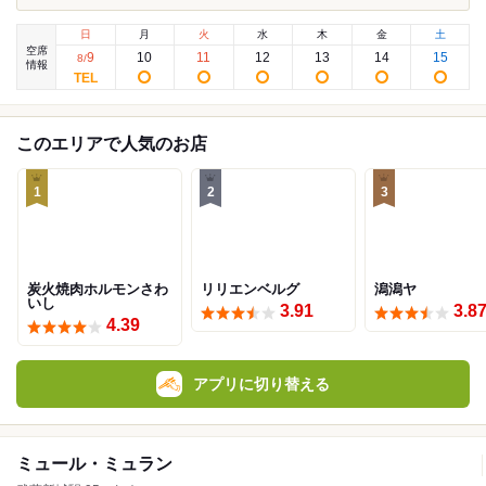
日
月
火
水
木
金
土
空席
9
10
11
12
13
14
15
8
/
情報
このエリアで人気のお店
1
2
3
炭火焼肉ホルモンさわ
リリエンベルグ
潟潟ヤ
いし
3.91
3.8
4.39
アプリに切り替える
ミュール・ミュラン