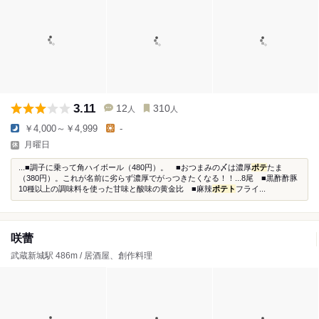
3.11
12
310
人
人
￥4,000～￥4,999
-
月曜日
...■調子に乗って角ハイボール（480円）。 ■おつまみの〆は濃厚
ポテ
たま
（380円）。これが名前に劣らず濃厚でがっつきたくなる！！...8尾 ■黒酢酢豚
10種以上の調味料を使った甘味と酸味の黄金比 ■麻辣
ポテト
フライ...
咲蕾
武蔵新城駅 486m / 居酒屋、創作料理