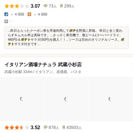
3.07
73
299
人
人
～￥999
～￥999
-
...昨日もらったクーポン券を早速利用して
ポテ
生野菜に昇格。 昨日と全く変わ
らずキムカル丼は美味です。...さっそく券売機で、瓶ビール(スーパードライ、
480円)＆
ポテト
サラダ(50円)を購入！！...ソースは甘めのオリジナルソース。
ポ
テト
サラダ付きです...
イタリアン酒場ナチュラ 武蔵小杉店
武蔵小杉駅 334m / イタリアン、居酒屋、パスタ
3.52
878
43503
人
人