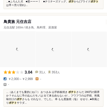
...■ふろんた犬 ■悠ーーー！ ■チリチーズドッグ、
ポテ
から(プライド
ポテト
は早々売り切れ)...
鳥貴族 元住吉店
元住吉駅 160m / 焼き鳥、鳥料理、居酒屋
3.04
31
353
人
人
￥2,000～￥2,999
-
-
...（あくまでも量的にね♡） おつまみ 山芋鉄板焼き
ポテト
さらだ 280円の限界
か？そんなに手の込んだモノは 出て来る由もないが… フワフワの山芋焼、和風
味付けの
ポテ
さらも それなり、でした。 串 もも貴族焼（塩） せせり...■和風と
り
ポテト
サラダ...