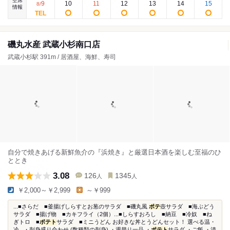
空席
9
10
11
12
13
14
15
8
/
情報
磯丸水産 武蔵小杉南口店
武蔵小杉駅 391m / 居酒屋、海鮮、寿司
自分で焼きあげる新鮮魚介の『浜焼き』と厳選日本酒を楽しむ至福のひ
ととき
3.08
126
1345
人
人
￥2,000～￥2,999
～￥999
...■さらだ ■釜揚げしらすとお葱のサラダ ■磯丸風
ポテ
壺サラダ ■海ぶどう
サラダ ■揚げ物 ■カキフライ（2個）...■しらすおろし ■納豆 ■冷奴 ■ね
ぎトロ ■
ポテト
サラダ ■ミニうどん お好きな丼とうどんセット！ 選べる温・
冷...・刺身盛り合わせ (数種類の刺身) ・週替り一品 ・
ポテト
サラダ ・ご飯 ・漬