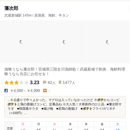
藩次郎
武蔵新城駅 145m / 居酒屋、海鮮、牛タン
漁喰うなら藩次郎！宮城県三陸女川漁師処！武蔵新城で刺身、海鮮料理
喰うなら当店にお任せを！
3.23
42
1477
人
人
￥4,000～￥4,999
-
...６点盛りで中々よかった。マグロは入っていなかったけど ※
ポテ
からコンビ
ポテト
と鶏の唐揚げコンビ。定番品ね ※大人気！大将創作のひと品...■藩次郎サ
ラダ ■韓国風サラダ ■揚げ物 ■若鶏の唐揚げ ■
ポテト
フライ/ガリポテ
（+100円）...
日
月
火
水
木
金
土
空席