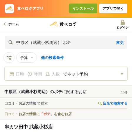
インストール
アプリで開く
ホーム
ログイン
変更
中原区（武蔵小杉周辺） ポテ
予算
他の検索条件
日時
時間
人数
でネット予約
中原区（武蔵小杉周辺）
の
ポテ
に関する
お店
15
件
口コミ・お店の情報
で検索
店名で検索する
口コミ・お店の情報に
「ポテ」
を含むお店
串カツ田中 武蔵小杉店