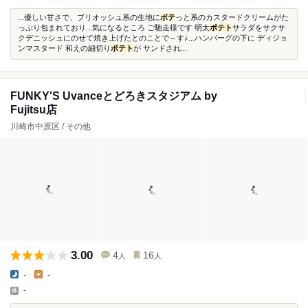
...優しい甘さで、ブリオッシュ系の生地に
ポテ
っと系のカスタードクリームがた
っぷり包まれており...気になるところ ご馳走様です 明太
ポテト
サラダをサクサ
クデニッシュにのせて焼き上げたとのことで～す♪...ハンバーグの下に ディジョ
ンマスタード 和えの細切り
ポテト
が サンドされ...
FUNKY'S Uvanceとどろきスタジアム by
Fujitsu店
川崎市中原区 / その他
3.00
4
16
人
人
-
-
-