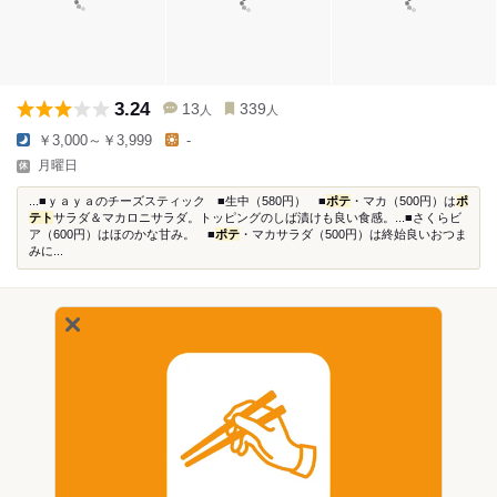
3.24
13
339
人
人
￥3,000～￥3,999
-
月曜日
...■ｙａｙａのチーズスティック ■生中（580円） ■
ポテ
・マカ（500円）は
ポ
テト
サラダ＆マカロニサラダ。トッピングのしば漬けも良い食感。...■さくらビ
ア（600円）はほのかな甘み。 ■
ポテ
・マカサラダ（500円）は終始良いおつま
みに...