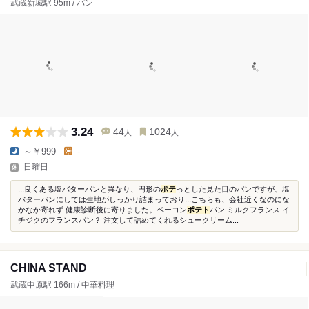
武蔵新城駅 95m / パン
3.24
44
1024
人
人
～￥999
-
日曜日
...良くある塩バターパンと異なり、円形の
ポテ
っとした見た目のパンですが、塩
バターパンにしては生地がしっかり詰まっており...こちらも、会社近くなのにな
かなか寄れず 健康診断後に寄りました。ベーコン
ポテト
パン ミルクフランス イ
チジクのフランスパン？ 注文して詰めてくれるシュークリーム...
CHINA STAND
武蔵中原駅 166m / 中華料理