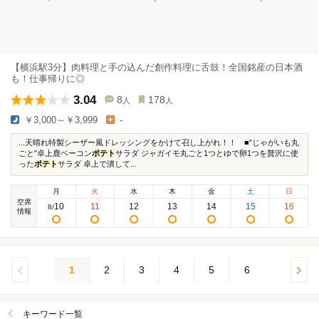
【横浜駅3分】肉料理と手の込んだ創作料理に舌鼓！全国銘産の日本酒
も！仕事帰りに◎
3.04
8
178
人
人
￥3,000～￥3,999
-
...天晴れ特製シーザー風ドレッシングをかけて召し上がれ！！ ■"じゃがいも丸
ごと"卓上鹿ベーコン
ポテト
サラダ ジャガイモ丸ごと1つとゆで卵1つを贅沢に使
った
ポテト
サラダ 卓上で潰して...
月
火
水
木
金
土
日
空席
10
11
12
13
14
15
16
8
/
情報
1
2
3
4
5
6
キーワード一覧