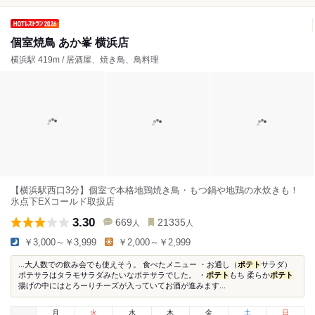
個室焼鳥 あか峯 横浜店
横浜駅 419m / 居酒屋、焼き鳥、鳥料理
【横浜駅西口3分】個室で本格地鶏焼き鳥・もつ鍋や地鶏の水炊きも！
氷点下EXコールド取扱店
3.30
669
21335
人
人
￥3,000～￥3,999
￥2,000～￥2,999
...大人数での飲み会でも使えそう。 食べたメニュー ・お通し（
ポテト
サラダ）
ポテサラはタラモサラダみたいなポテサラでした。 ・
ポテト
もち 柔らか
ポテト
揚げの中にはとろーりチーズが入っていてお酒が進みます...
月
火
水
木
金
土
日