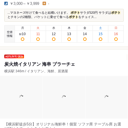
￥3,000～￥3,999
-
...マヨネーズ付けて食べると結構いけます。
ポテト
サラダ520円 サラダは
ポテト
とチキンの2種類、バケットに乗せて食べる
ポテト
をチョイス...
月
火
水
木
金
土
日
空席
10
11
12
13
14
15
16
8
/
情報
炭火焼イタリアン 海串 ブラーチェ
横浜駅 346m / イタリアン、海鮮、居酒屋
【横浜駅徒歩5分】オリジナル海鮮串！個室 ソファ席 テーブル席 お選