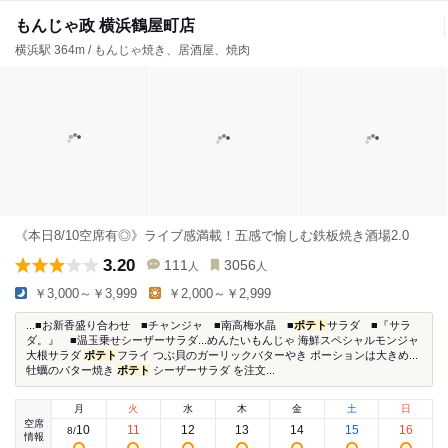
もんじゃ政 横浜鶴屋町店
横浜駅 364m / もんじゃ焼き、居酒屋、焼肉
《本日8/10空席有◎》ライブ感満載！五感で愉しむ鉄板焼き酒場2.0
3.20
111
3056
人
人
￥3,000～￥3,999
￥2,000～￥2,999
...■お新香盛り合わせ ■チャンジャ ■南高梅水晶 ■
ポテト
サラダ ■『サラ
ダ。』 ■温玉乗せシーザーサラダ...めんたいもんじゃ 海鮮スペシャルモンジャ
大根サラダ
ポテト
フライ つぶ貝のガーリックバターやき ポーションは大きめ...
牡蠣のバター焼き
ポテト
シーザーサラダ を注文...
月
火
水
木
金
土
日
空席
10
11
12
13
14
15
16
8
/
情報