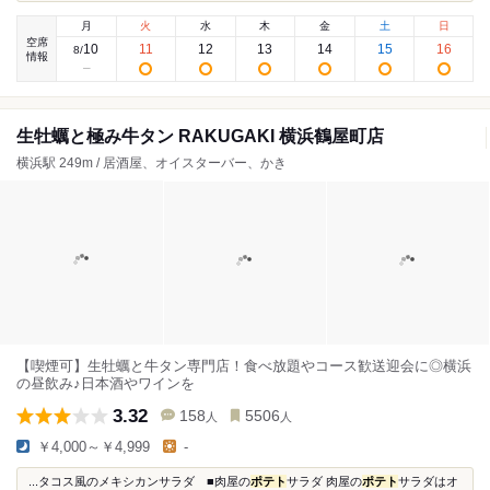
月
火
水
木
金
土
日
空席
10
11
12
13
14
15
16
8
/
情報
生牡蠣と極み牛タン RAKUGAKI 横浜鶴屋町店
横浜駅 249m / 居酒屋、オイスターバー、かき
【喫煙可】生牡蠣と牛タン専門店！食べ放題やコース歓送迎会に◎横浜
の昼飲み♪日本酒やワインを
3.32
158
5506
人
人
￥4,000～￥4,999
-
...タコス風のメキシカンサラダ ■肉屋の
ポテト
サラダ 肉屋の
ポテト
サラダはオ