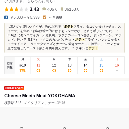
び頂けます。もちろんお肉も！
3.43
405
36153
人
人
￥5,000～￥5,999
～￥999
...選ぶのも楽しいですが、他のお料理（
ポテト
フライ、タコのカルパッチョ、ス
イーツ）を含めてお味は総合的にはまぁフツーかな、と言う感じででした。 ・
串焼き（モンゴウイカ、天然真鯛、ホタテのベーコン巻き、ヤングコーン、アボ
カド、豚バラ 各2本） ・タコのカルパッチョ ・
ポテト
フライ ・パンナコッタと
マチェドニア ・リコッタチーズとナッツの焼きケーキ...」 後半に、ドーンと大
皿で登場したロースト類が胃袋を捉えます。 ＊ チキンと
ポテト
...
月
火
水
木
金
土
日
空席
10
11
12
13
14
15
16
8
/
情報
Cheese Meets Meat YOKOHAMA
横浜駅 348m / イタリアン、チーズ料理