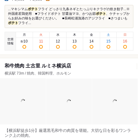
...マキシマム
ポテト
フライ どっさり九条ネギとたっぷりキクラゲの炊き餃子...※
外国産若鶏使用 ■フライドポテト 甘醤油マヨ、かつお節
ポテト
、ケチャップか
らお好みの味をお選びください。 ■長崎松浦漁港のアジフライ ■さつまいも
ポテト
フライ...
月
火
水
木
金
土
日
空席
10
11
12
13
14
15
16
8
/
情報
和牛焼肉 土古里 ルミネ横浜店
横浜駅 73m / 焼肉、韓国料理、ホルモン
【横浜駅徒歩1分】厳選黒毛和牛の肉質を堪能。大切な日を彩るワンラ
ンク上の焼肉。