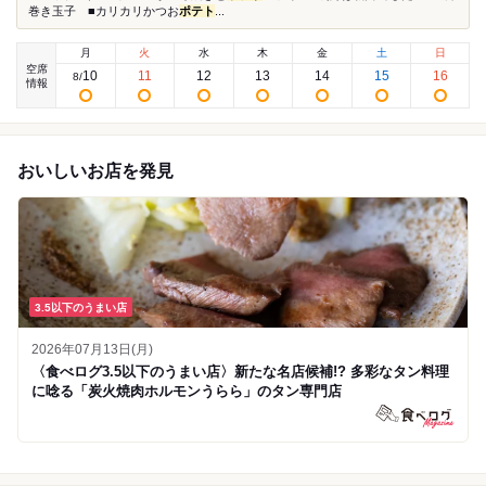
巻き玉子 ■カリカリかつお
ポテト
...
月
火
水
木
金
土
日
空席
10
11
12
13
14
15
16
8
/
情報
おいしいお店を発見
3.5以下のうまい店
2026年07月13日(月)
〈食べログ3.5以下のうまい店〉新たな名店候補!? 多彩なタン料理
に唸る「炭火焼肉ホルモンうらら」のタン専門店