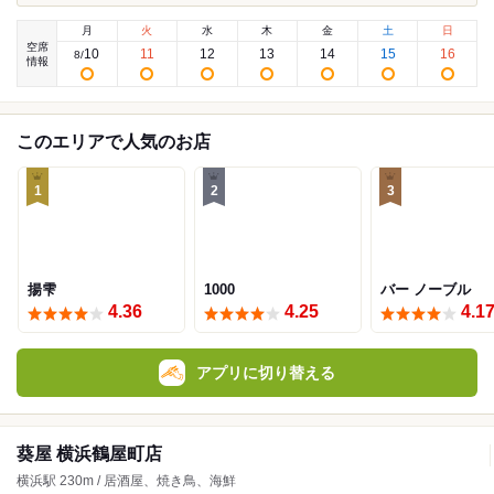
月
火
水
木
金
土
日
空席
10
11
12
13
14
15
16
8
/
情報
このエリアで人気のお店
1
2
3
揚雫
1000
バー ノーブル
4.36
4.25
4.1
アプリに切り替える
葵屋 横浜鶴屋町店
横浜駅 230m / 居酒屋、焼き鳥、海鮮