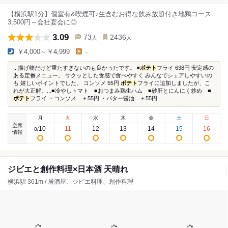
【横浜駅1分】個室有&喫煙可♪生含むお得な飲み放題付き地鶏コース
3,500円～会社宴会に◎
3.09
73
2436
人
人
￥4,000～￥4,999
-
...揚げ物だけど重たすぎないのも良かったです。 ◾️
ポテト
フライ 638円 安定感の
ある定番メニュー。 サクッとした食感で食べやすく みんなでシェアしやすいの
も 嬉しいポイントでした。 コンソメ 55円
ポテト
フライに追加しましたが、こ
れが大正解。...■冷やしトマト ■おつまみ鶏生ハム ■砂肝とにんにく炒め ■
ポテト
フライ ・コンソメ…＋55円 ・バター醤油…＋55円...
月
火
水
木
金
土
日
空席
10
11
12
13
14
15
16
8
/
情報
ジビエと創作料理×日本酒 天晴れ
横浜駅 361m / 居酒屋、ジビエ料理、創作料理