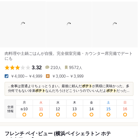
肉料理や土鍋ごはんが自慢。完全個室完備・カウンター席完備でデート
にも
3.32
210
9572
人
人
￥4,000～￥4,999
￥3,000～￥3,999
...食事は普通よりちょっとうまい。最後に頼んだ
ポテト
が異様に美味かった、多
分何でもない冷凍
ポテト
なんだろうけどこういうのでいいんだよ
ポテト
だった...
月
火
水
木
金
土
日
空席
10
11
12
13
14
15
16
8
/
情報
フレンチ ベイ･ビュー (横浜ベイシェラトン ホテ