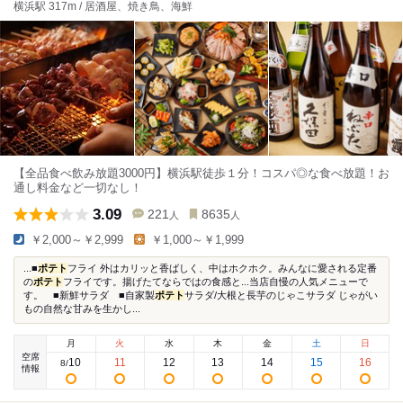
横浜駅 317m / 居酒屋、焼き鳥、海鮮
【全品食べ飲み放題3000円】横浜駅徒歩１分！コスパ◎な食べ放題！お
通し料金など一切なし！
3.09
221
8635
人
人
￥2,000～￥2,999
￥1,000～￥1,999
...■
ポテト
フライ 外はカリッと香ばしく、中はホクホク。みんなに愛される定番
の
ポテト
フライです。揚げたてならではの食感と...当店自慢の人気メニューで
す。 ■新鮮サラダ ■自家製
ポテト
サラダ/大根と長芋のじゃこサラダ じゃがい
もの自然な甘みを生かし...
月
火
水
木
金
土
日
空席
10
11
12
13
14
15
16
8
/
情報