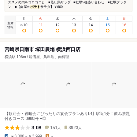
ススメの肉をゴロゴロと ■蒸し鶏サラダ...■牡蠣5種盛り合わせ ■牡蠣グラタ
ン ■【肉屋の
ポテト
サラダ】￥660...
月
火
水
木
金
土
日
空席
10
11
12
13
14
15
16
8
/
情報
宮崎県日南市 塚田農場 横浜西口店
横浜駅 196m / 居酒屋、鳥料理、肉料理
【歓迎会・親睦会にぴったりの宴会プランあり〼】駅近1分！飲み放題
付きコース 3980円〜◎
3.08
151
3923
人
人
￥3,000～￥3,999
-