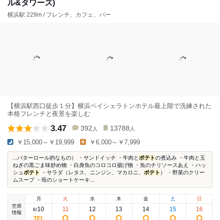
ル&タワーズ)
横浜駅 229m / フレンチ、カフェ、バー
【横浜駅西口徒歩１分】横浜ベイシェラトンホテル最上階で洗練された
本格フレンチと夜景を楽しむ
3.47
392
13788
人
人
￥15,000～￥19,999
￥6,000～￥7,999
...バターロール的なもの） ・サンドイッチ ・牛肉と
ポテト
の煮込み ・牛肉と玉
ねぎの黒ごま味炒め物 ・白身魚のコロコロ揚げ物 ・魚のチリソースあえ ・ハッ
シュ
ポテト
・サラダ（レタス、ニンジン、マカロニ、
ポテト
） ・野菜のクリー
ムスープ ・苺のショートケーキ...
月
火
水
木
金
土
日
空席
10
11
12
13
14
15
16
8
/
情報