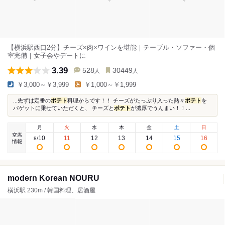
【横浜駅西口2分】チーズ×肉×ワインを堪能｜テーブル・ソファー・個
室完備｜女子会やデートに
3.39
528
30449
人
人
￥3,000～￥3,999
￥1,000～￥1,999
...先ずは定番の
ポテト
料理からです！！ チーズがたっぷり入った熱々
ポテト
を
バゲットに乗せていただくと、 チーズと
ポテト
が濃厚でうんまい！！...
月
火
水
木
金
土
日
空席
10
11
12
13
14
15
16
8
/
情報
modern Korean NOURU
横浜駅 230m / 韓国料理、居酒屋