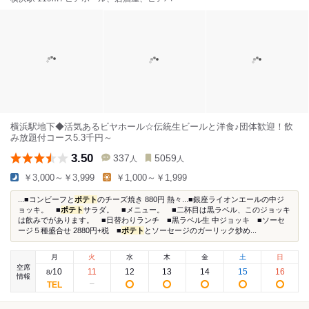
横浜駅地下◆活気あるビヤホール☆伝統生ビールと洋食♪団体歓迎！飲
み放題付コース5.3千円～
3.50
337
5059
人
人
￥3,000～￥3,999
￥1,000～￥1,999
...■コンビーフと
ポテト
のチーズ焼き 880円 熱々...■銀座ライオンエールの中ジ
ョッキ。 ■
ポテト
サラダ。 ■メニュー。 ■二杯目は黒ラベル、このジョッキ
は飲みでがあります。 ■日替わりランチ ■黒ラベル生 中ジョッキ ■ソーセ
ージ５種盛合せ 2880円+税 ■
ポテト
とソーセージのガーリック炒め...
月
火
水
木
金
土
日
空席
10
11
12
13
14
15
16
8
/
情報