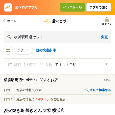
インストール
アプリで開く
ホーム
ログイン
変更
横浜駅周辺 ポテト
予算
他の検索条件
日時
時間
人数
でネット予約
横浜駅周辺
の
ポテト
に関する
お店
613
件
口コミ・お店の情報
で検索
店名で検索する
口コミ・お店の情報に
「ポテト」
を含むお店
炭火焼き鳥 焼きとん 大将 横浜店