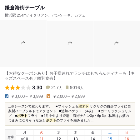
鎌倉海街テーブル
横浜駅 254m / イタリアン、パンケーキ、カフェ
【お得なクーポンあり】お子様連れでランチはもちろんディナーも【キ
ッズスペース有／離乳食有】
3.30
217
9016
人
人
￥3,000～￥3,999
￥2,000～￥2,999
...※シーズンで変わります。 ■フィッシュ＆
ポテト
サクサクの白身フライに自
家製ハーブソルトでアクセント...■追加バゲット （4枚） ■ガーリックシュリン
プ ■
ポテト
フライ ■4月中旬より登場！海街チキン3p・6p 3p...私達はお酒の
つまみになりそうな魚と
ポテト
のフライを頼みました...
月
火
水
木
金
土
日
空席
10
11
12
13
14
15
16
8
/