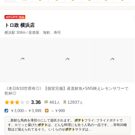
トロ政 横浜店
横浜駅 308m / 居酒屋、海鮮、寿司
《本日8/10空席有◎》【個室完備】産直鮮魚×SNS映えレモンサワーで
乾杯◎
3.36
461
12837
人
人
￥3,000～￥3,999
～￥999
...新鮮な馬肉を薄切りにして提供されます。
ポテト
フライ: フライドポテトで
す。カリッと揚げた
ポテト
は、どんな料理にも合う人気の一品です。...常時20種
類ほど揃えられてるそう。 いくらのせ
ポテト
サラダは...