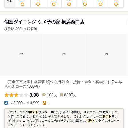
情報
個室ダイニング ウメ子の家 横浜西口店
横浜駅 303m / 居酒屋
【完全個室充実】横浜駅1分の創作和食｜接待・会食・宴会に｜ 飲み放
題付きコース4000円～
3.08
163
8395
人
人
￥3,000～￥3,999
-
...のタルタルの
ポテト
サラダ ■たたき胡瓜の梅和え ■アボカドの鬼おろしポ
ン酢...席に着くとまずお通しが出てきました。 これはクラッカーに
ポテト
サラ
ダでした。...そんなアルコールに合わせるのはお漬物に
ポテト
フライに枝豆ペペ
ロンチーノにごぼうフライ...