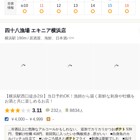
空席
10
11
12
13
14
15
16
8
/
情報
四十八漁場 エキニア横浜店
横浜駅 190m / 居酒屋、海鮮、日本酒バー
【横浜駅西口徒歩2分】当日予約OK！漁師から届く新鮮な刺身や牡蠣を
お酒と共に楽しめるお店！
3.11
232
8834
人
人
￥4,000～￥4,999
-
...冷酒以上に危険なアルコールかもしれない。 追加でカリカリかつお
ポテト
539
円、雪解け牡蠣 418円、前回気に入ったいか陶板焼き...肝がいい ■白身魚のカ
ルパッチョ仕立て ■いかごろ焼きと
ポテト
フライ ■刺身は新鮮でした ■出汁