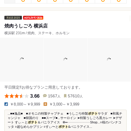
焼肉うしごろ 横浜店
横浜駅 231m / 焼肉、ステーキ、ホルモン
平日限定‼お得なプランご用意しております。
3.66
1567
57610
人
人
￥8,000～￥9,999
￥3,000～￥3,999
...■■逸品■ ■オモニの特製チャプチェ ■うしごろ特製
ポテト
サラダ ■和風チ
ャンジャ ■韓国のり ■■スープ■...サーロイン ➤特製うしごろ黒カレー ➤デザ
ート すぃ～と
ポテト
＆バニラアイス ✼••┈┈┈┈┈┈┈Shop...○桜のパンナコ
ッタ ○超なめらかプリン ○すぃ〜と
ポテト
&バニラアイス...