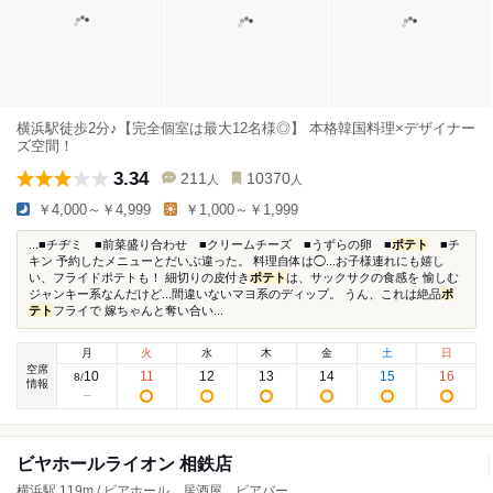
横浜駅徒歩2分♪【完全個室は最大12名様◎】 本格韓国料理×デザイナー
ズ空間！
3.34
211
10370
人
人
￥4,000～￥4,999
￥1,000～￥1,999
...■チヂミ ■前菜盛り合わせ ■クリームチーズ ■うずらの卵 ■
ポテト
■チ
キン 予約したメニューとだいぶ違った。 料理自体は◯...お子様連れにも嬉し
い、フライドポテトも！ 細切りの皮付き
ポテト
は、サックサクの食感を 愉しむ
ジャンキー系なんだけど...間違いないマヨ系のディップ。 うん、これは絶品
ポ
テト
フライで 嫁ちゃんと奪い合い...
月
火
水
木
金
土
日
空席
10
11
12
13
14
15
16
8
/
情報
ビヤホールライオン 相鉄店
横浜駅 119m / ビアホール、居酒屋、ビアバー