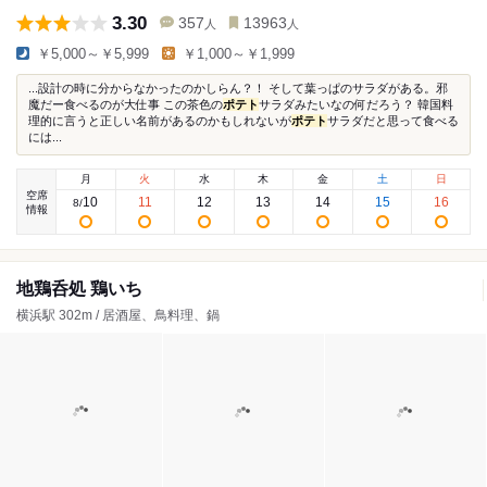
3.30
357
13963
人
人
￥5,000～￥5,999
￥1,000～￥1,999
...設計の時に分からなかったのかしらん？！ そして葉っぱのサラダがある。邪
魔だー食べるのが大仕事 この茶色の
ポテト
サラダみたいなの何だろう？ 韓国料
理的に言うと正しい名前があるのかもしれないが
ポテト
サラダだと思って食べる
には...
月
火
水
木
金
土
日
空席
10
11
12
13
14
15
16
8
/
情報
地鶏呑処 鶏いち
横浜駅 302m / 居酒屋、鳥料理、鍋