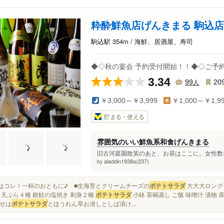
粋酔鮮魚店げんきまる 駒込店
駒込駅 354m / 海鮮、居酒屋、寿司
◆◇秋の宴会 予約受付開始！！◆◇ご予
3.34
人
99
20
￥3,000～￥3,999
￥1,000～￥1,9
貯まる・使える
雰囲気のいい鮮魚系和食げんきまる
旧古河庭園散策のあと、お昼はここに。女性数名
aladdin1938a(237)
by
まずはコレ！一杯のおともに♪ ■生海苔とクリームチーズの
ポテトサラダ
大大大ロングセ
 天ぷら４種 銀鮭の塩焼き 刺身２種
ポテトサラダ
小鉢 茶碗蒸し ご飯 味噌汁 漬物
せは
ポテトサラダ
とほうれん草お浸しとしば漬け...