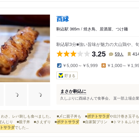
酉縁
駒込駅 365m / 焼き鳥、居酒屋、つけ麺
駒込駅3分■強い旨味が魅力の大山鶏や、
3.25
人
59
41
￥5,000～￥5,999
￥1,000～￥1,9
貯まる
まさか駒込に
久しぶりに酉縁さんで食事会。 某一部上場企業
■とりわさ、レバ刺しも食べました。 ■〆に親子丼も ■
ポテトサラダ
や出汁巻き玉子も
ぼんじり ■親子丼 ■さえずり ■
ポテトサラダ
■自家製プリン ■トマト＆ふりそ
トサラダ
でした...