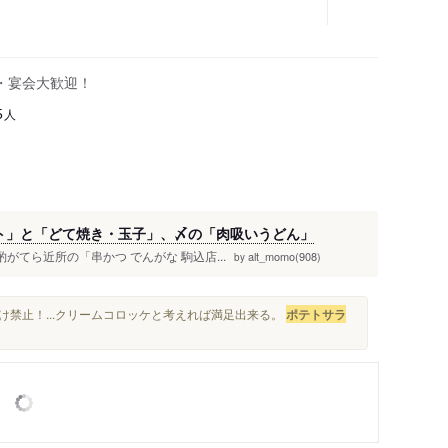
・宴会大歓迎！
人
5
ト」と「どて焼き・玉子」、〆の「肉吸いうどん」
酌がてら近所の「串かつ でんがな 駒込店...
alt_momo(908)
by
け禁止！...クリームコロッケと考えれば満足出来る。
ポテトサラ