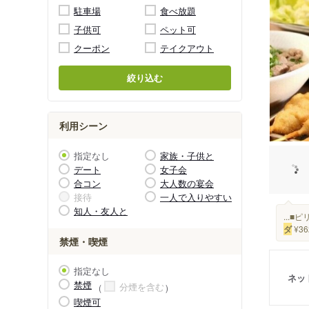
駐車場
食べ放題
子供可
ペット可
クーポン
テイクアウト
絞り込む
利用シーン
指定なし
家族・子供と
デート
女子会
合コン
大人数の宴会
接待
一人で入りやすい
知人・友人と
...■
ダ
¥3
禁煙・喫煙
指定なし
ネッ
禁煙
分煙を含む
喫煙可