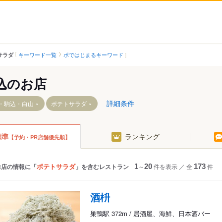
キーワード一覧
ポではじまるキーワード
サラダ
込のお店
詳細条件
・駒込・白山
ポテトサラダ
標準
ランキング
【予約・PR店舗優先順】
ポテトサラダ
お店の情報に「
」を含むレストラン
1
～
20
件を表示
／
全
173
件
酒枡
巣鴨駅 372m / 居酒屋、海鮮、日本酒バー