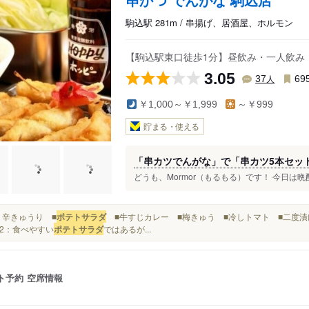
駒込駅 281m / 串揚げ、居酒屋、ホルモン
【駒込駅東口徒歩1分】昼飲み・一人飲み
3.05
人
37
69
￥1,000～￥1,999
～￥999
貯まる・使える
「串カツでんがな」で「串カツ5本セッ
どうも、Mormor（もるもる）です！ 今日は晩
ピリ辛きゅうり ■
ポテトサラダ
■牛すじカレー ■梅きゅう ■冷しトマト ■二度漬
62：食べやすい
ポテトサラダ
ではあるが...
ト予約
空席情報