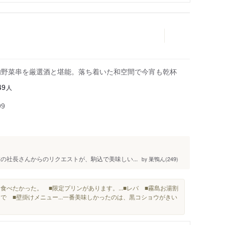
旬野菜串を厳選酒と堪能。落ち着いた和空間で今宵も乾杯
人
49
99
の社長さんからのリクエストが、駒込で美味しい...
巣鴨ん(249)
by
食べたかった。 ■限定プリンがあります。...■レバ ■霧島お湯割
で ■壁掛けメニュー...一番美味しかったのは、黒コショウがきい