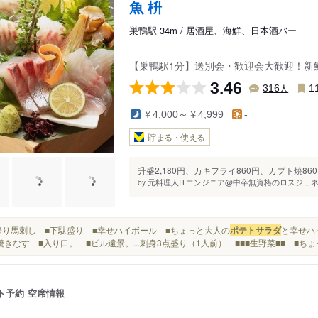
魚 枡
巣鴨駅 34m / 居酒屋、海鮮、日本酒バー
【巣鴨駅1分】送別会・歓迎会大歓迎！新鮮
3.46
人
316
1
￥4,000～￥4,999
-
貯まる・使える
升盛2,180円、カキフライ860円、カブト焼860
元料理人ITエンジニア@中卒無資格のロスジェネ派
by
■霜降り馬刺し ■下駄盛り ■幸せハイボール ■ちょっと大人の
ポテトサラダ
と幸せハ
焼きなす ■入り口。 ■ビル遠景。...刺身3点盛り（1人前） ■■■生野菜■■ ■ち
ト予約
空席情報