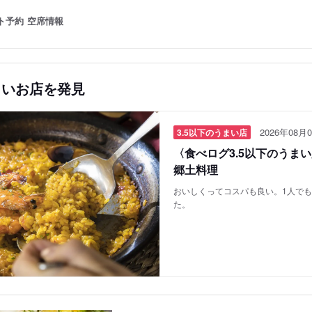
ト予約
空席情報
しいお店を発見
2026年08月0
3.5以下のうまい店
〈食べログ3.5以下のうま
郷土料理
おいしくってコスパも良い。1人で
た。