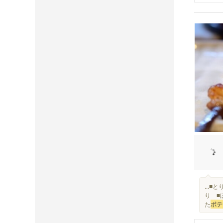
...
り ■
た
ポテ