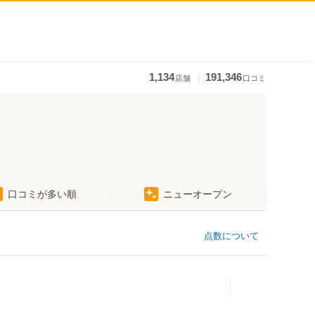
｜
1,134
191,346
店舗
口コミ
口コミが多い順
ニューオープン
点数について