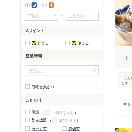
～
Vポイント
貯まる
使える
営業時間
...
１本！
日曜営業あり
こだわり
ネッ
個室
半個室を含む
飲み放題
3時間以上
カード可
貸切可