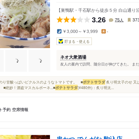
【巣鴨駅・千石駅から徒歩５分 白山通り
3.26
人
75
37
￥3,000～￥3,999
-
貯まる・使える
ネオ大衆酒場
友人の案内で訪問、随分日が伸びてきた。 まだ、
ほんのり甘酸っぱいピクルスのようなトマトです。 ■
ポテトサラダ
炙り明太子のせ 又
 ■絶妙！酒盗マスカルポーネ...■
ポテトサラダ
(¥480外)：炙り明太...
ト予約
空席情報
串かつ でんがな 駒込店