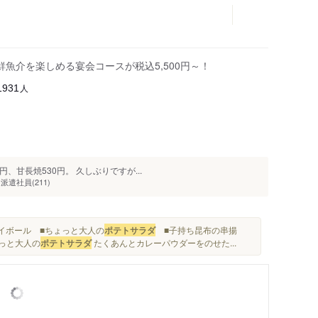
魚介を楽しめる宴会コースが税込5,500円～！
人
1931
円、甘長焼530円。 久しぶりですが...
遣社員(211)
イボール ■ちょっと大人の
ポテトサラダ
■子持ち昆布の串揚
ょっと大人の
ポテトサラダ
たくあんとカレーパウダーをのせた...