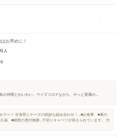
約はお早めに！
人
91
99
の仲間とわいわい。ウイズコロナながら、やっと普通の...
ラー！ 生海苔とチーズの絶妙な組み合わせ！...■お食事 ■幕の
 喜久福 ■銀鱈の煮付御膳...千切りキャベツが添えられています。 付