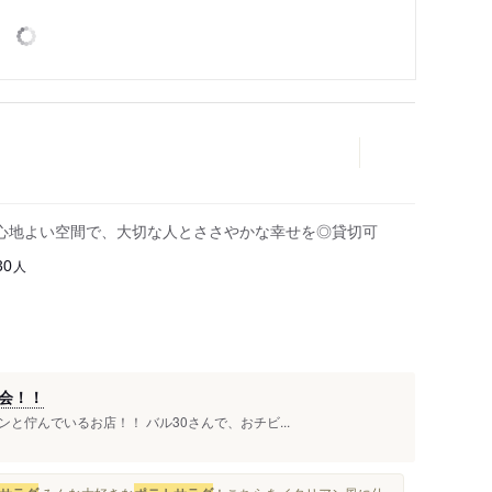
心地よい空間で、大切な人とささやかな幸せを◎貸切可
人
30
会！！
佇んでいるお店！！ バル30さんで、おチビ...