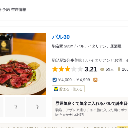
ト予約
空席情報
バル30
駒込駅 283m / バル、イタリアン、居酒屋
駒込駅2分◆美味しいイタリアンとお酒、
3.21
人
59
26
￥4,000～￥4,999
-
貯まる・使える
雰囲気良くて気楽に入れるバルで誕生日
駒込、アザレア通りチョイ脇に入った所にポツンと
た☆か★し(2437)
by