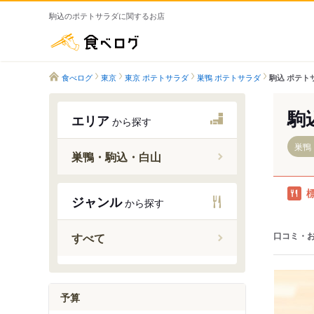
駒込のポテトサラダに関するお店
食べログ
食べログ
東京
東京 ポテトサラダ
巣鴨 ポテトサラダ
駒込 ポテト
駒
エリア
から探す
巣鴨
巣鴨・駒込・白山
ジャンル
から探す
巣鴨駅
駒込駅
口コミ・
すべて
田端駅
本駒込駅
白山駅
予算
千石駅