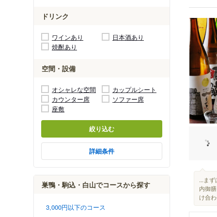
ドリンク
ワインあり
日本酒あり
焼酎あり
空間・設備
オシャレな空間
カップルシート
カウンター席
ソファー席
座敷
絞り込む
詳細条件
...
巣鴨・駒込・白山でコースから探す
内御膳
け合わ
3,000円以下のコース