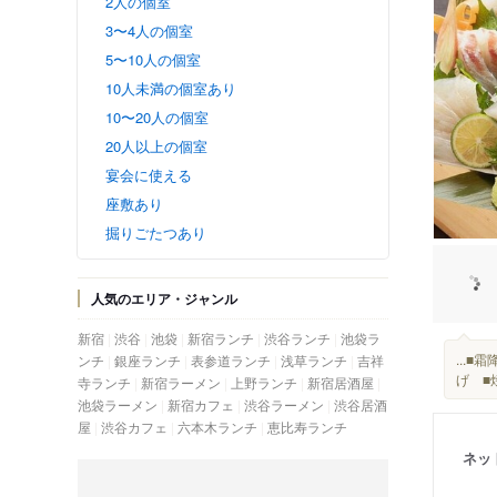
2人の個室
3〜4人の個室
5〜10人の個室
10人未満の個室あり
10〜20人の個室
20人以上の個室
宴会に使える
座敷あり
掘りごたつあり
人気のエリア・ジャンル
新宿
渋谷
池袋
新宿ランチ
渋谷ランチ
池袋ラ
...
ンチ
銀座ランチ
表参道ランチ
浅草ランチ
吉祥
げ ■
寺ランチ
新宿ラーメン
上野ランチ
新宿居酒屋
池袋ラーメン
新宿カフェ
渋谷ラーメン
渋谷居酒
屋
渋谷カフェ
六本木ランチ
恵比寿ランチ
ネッ