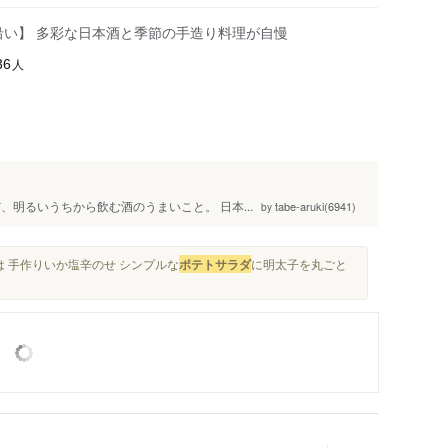
沿い】 多彩な日本酒と季節の手造り料理が自慢
人
36
明るいうちから飲む酒のうまいこと。 日本...
tabe-aruki(6941)
by
は 手作りいか塩辛のせ シンプルな
ポテトサラダ
に明太子を丸ごと