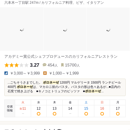
六本木一丁目駅 247m / カリフォルニア料理、ピザ、イタリアン
アカデミー賞公式シェフプロデュースのカリフォルニアレストラン
3.27
454
15700
人
人
￥3,000～￥3,999
￥1,000～￥1,999
...ごちそうさまでした。
ボロネーゼ
1200円 マルゲリータ 1500円 ランチビール
400円
ボロネーゼ
は、マカロニ状のパスタ。パスタの形は色々あるが...■店内の
石窯で焼き上げる ■キノコとトリュフのピッツァ ■
ボロネーゼ
...
火
水
木
金
土
日
月
空席
11
12
13
14
15
16
17
8
/
情報