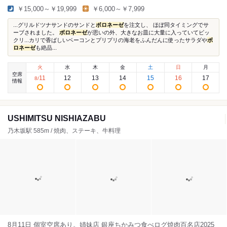
￥15,000～￥19,999
￥6,000～￥7,999
...グリルドツナサンドのサンドと
ボロネーゼ
を注文し、 ほぼ同タイミングでサ
ーブされました。
ボロネーゼ
が思いの外、大きなお皿に大量に入っていてビッ
クリ...カリで香ばしいベーコンとプリプリの海老をふんだんに使ったサラダや
ボ
ロネーゼ
も絶品...
火
水
木
金
土
日
月
空席
11
12
13
14
15
16
17
8
/
情報
USHIMITSU NISHIAZABU
乃木坂駅 585m / 焼肉、ステーキ、牛料理
8月11日 個室空席あり。姉妹店 銀座ちかみつ食べログ焼肉百名店2025