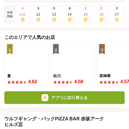
火
水
木
金
土
日
月
空席
11
12
13
14
15
16
17
8
/
情報
このエリアで人気のお店
1
2
3
蒼
松川
茶禅華
4.62
4.58
4.5
アプリに切り替える
ウルフギャング・パックPIZZA BAR 赤坂アーク
ヒルズ店