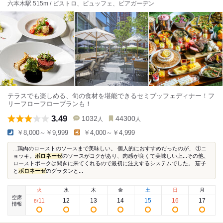
六本木駅 515m / ビストロ、ビュッフェ、ビアガーデン
テラスでも楽しめる、旬の食材を堪能できるセミブッフェディナー！フ
リーフローフロープランも！
3.49
1032
44300
人
人
￥8,000～￥9,999
￥4,000～￥4,999
...鶏肉のローストのソースまで美味しい。 個人的におすすめだったのが、 ①ニ
ョッキ。
ボロネーゼ
のソースがコクがあり、肉感が良くて美味しい上...その他、
ローストポークは聞きに来てくれるので最初に注文するシステムでした。 茄子
と
ボロネーゼ
のグラタンと...
火
水
木
金
土
日
月
空席
11
12
13
14
15
16
17
8
/
情報