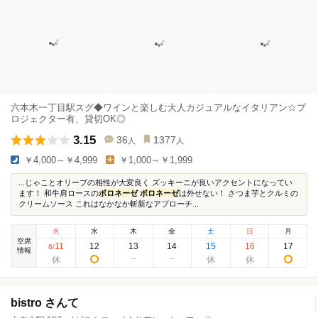
六本木一丁目駅スグ◆ワインと楽しむ大人カジュアルなイタリアン☆プ
ロジェクター有、貸切OK◎
3.15
36
1377
人
人
￥4,000～￥4,999
￥1,000～￥1,999
...じゃことオリーブの相性が大変良く ズッキーニが良いアクセントになってい
ます！ 和牛肩ロースの
ボロネーゼ
ボロネーゼ
は外せない！ さつま芋とクルミの
クリームソース これはなかなか斬新なアプローチ...
火
水
木
金
土
日
月
空席
11
12
13
14
15
16
17
8
/
情報
bistro さんて