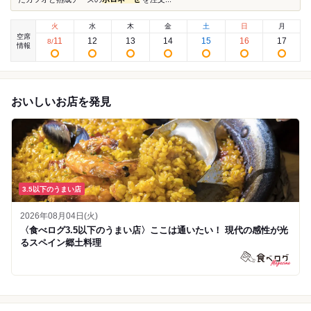
火
水
木
金
土
日
月
空席
11
12
13
14
15
16
17
8
/
情報
おいしいお店を発見
3.5以下のうまい店
2026年08月04日(火)
〈食べログ3.5以下のうまい店〉ここは通いたい！ 現代の感性が光
るスペイン郷土料理