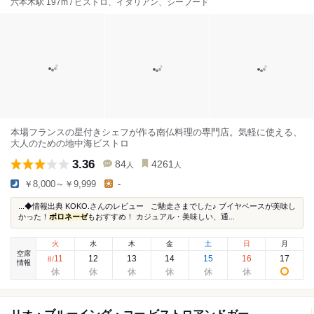
六本木駅 197m / ビストロ、イタリアン、シーフード
本場フランスの星付きシェフが作る南仏料理の専門店。気軽に使える、
大人のための地中海ビストロ
3.36
84
4261
人
人
￥8,000～￥9,999
-
...◆情報出典 KOKO.さんのレビュー ご馳走さまでした♪ ブイヤベースが美味し
かった！
ボロネーゼ
もおすすめ！ カジュアル・美味しい、通...
火
水
木
金
土
日
月
空席
11
12
13
14
15
16
17
8
/
情報