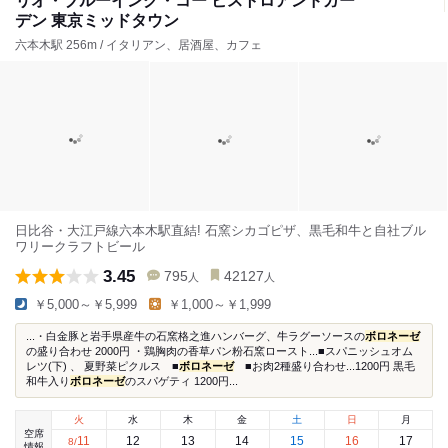
リオ・ブルーイング・コー ビストロアンドガー
デン 東京ミッドタウン
六本木駅 256m / イタリアン、居酒屋、カフェ
日比谷・大江戸線六本木駅直結! 石窯シカゴピザ、黒毛和牛と自社ブル
ワリークラフトビール
3.45
795
42127
人
人
￥5,000～￥5,999
￥1,000～￥1,999
...・白金豚と岩手県産牛の石窯格之進ハンバーグ、牛ラグーソースの
ボロネーゼ
の盛り合わせ 2000円 ・鶏胸肉の香草パン粉石窯ロースト...■スパニッシュオム
レツ(下) 、 夏野菜ピクルス ■
ボロネーゼ
■お肉2種盛り合わせ...1200円 黒毛
和牛入り
ボロネーゼ
のスパゲティ 1200円...
火
水
木
金
土
日
月
空席
11
12
13
14
15
16
17
8
/
情報