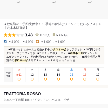
★歓送迎のご予約受付中！！ 季節の食材とワインにこだわるビストロ
【六本木駅直結】
3.48
1092
63074
人
人
￥4,000～￥4,999
￥1,000～￥1,999
...■有機マッシュルームと粗挽き和牛の
ボロネーゼ
タリアテッレ ＋400円でサラ
ダorスープとカフェ付き...■カボチャのポタージュ ■
ボロネーゼ
(マッシュルー
ムがアクセント)...（他の料理のほうがだんぜんよかったから） ★岩中地豚と秋
茄子の
ボロネーゼ
タリアテッレ １４７０円 ☆☆☆☆☆ あ...
火
水
木
金
土
日
月
空席
11
12
13
14
15
16
17
8
/
情報
TRATTORIA ROSSO
六本木一丁目駅 186m / イタリアン、パスタ、ピザ