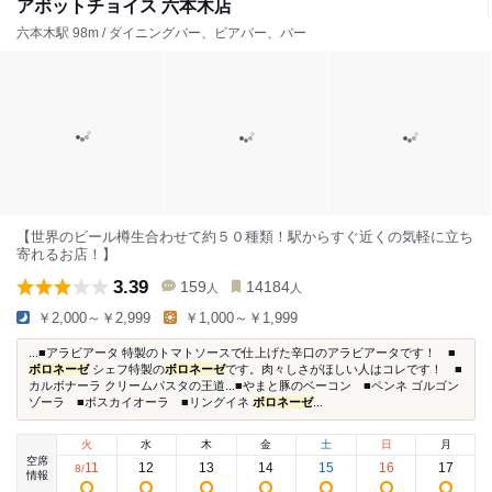
アボットチョイス 六本木店
六本木駅 98m / ダイニングバー、ビアバー、バー
【世界のビール樽生合わせて約５０種類！駅からすぐ近くの気軽に立ち
寄れるお店！】
3.39
159
14184
人
人
￥2,000～￥2,999
￥1,000～￥1,999
...■アラビアータ 特製のトマトソースで仕上げた辛口のアラビアータです！ ■
ボロネーゼ
シェフ特製の
ボロネーゼ
です。肉々しさがほしい人はコレです！ ■
カルボナーラ クリームパスタの王道...■やまと豚のベーコン ■ペンネ ゴルゴン
ゾーラ ■ボスカイオーラ ■リングイネ
ボロネーゼ
...
火
水
木
金
土
日
月
空席
11
12
13
14
15
16
17
8
/
情報