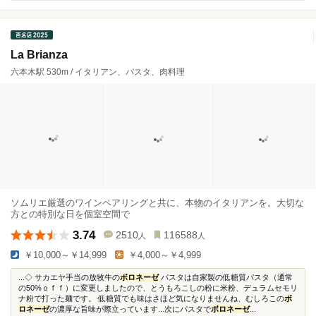
La Brianza
六本木駅 530m / イタリアン、パスタ、肉料理
ソムリエ厳選のワインペアリングと共に、本物のイタリアンを。大切な
方との特別な日を個室空間で
3.74
2510
116588
人
人
￥10,000～￥14,999
￥4,000～￥4,999
...◇ サカエヤ手当の放牧牛の
ボロネーゼ
パスタは自家製の低糖質パスタ（通常
の50%ｏｆｆ）に変更しましたので、とうもろこしの粉に米粉、デュラムセモリ
ナ粉で打った麺です。 低糖質でも味はさほど気になりませんね、むしろこの
ボ
ロネーゼ
の濃厚な旨味が際立っています...次にパスタで
ボロネーゼ
...