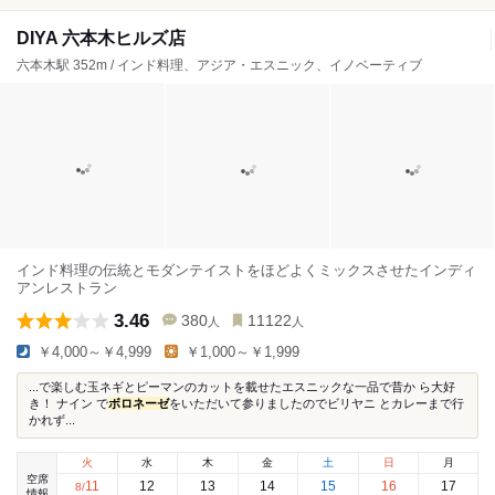
DIYA 六本木ヒルズ店
六本木駅 352m / インド料理、アジア・エスニック、イノベーティブ
インド料理の伝統とモダンテイストをほどよくミックスさせたインディ
アンレストラン
3.46
380
11122
人
人
￥4,000～￥4,999
￥1,000～￥1,999
...で楽しむ玉ネギとピーマンのカットを載せたエスニックな一品で昔か ら大好
き！ ナイン で
ボロネーゼ
をいただいて参りましたのでビリヤニ とカレーまで行
かれず...
火
水
木
金
土
日
月
空席
11
12
13
14
15
16
17
8
/
情報