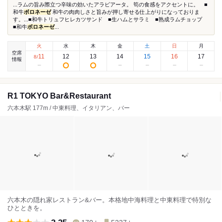
...ラムの旨み際立つ辛味の効いたアラビアータ。 筍の食感をアクセントに。 ■
和牛
ボロネーゼ
和牛の肉肉しさと旨みが押し寄せる仕上がりになっておりま
す。...■和牛トリュフヒレカツサンド ■生ハムとサラミ ■熟成ラムチョップ
■和牛
ボロネーゼ
...
火
水
木
金
土
日
月
空席
11
12
13
14
15
16
17
8
/
情報
R1 TOKYO Bar&Restaurant
六本木駅 177m / 中東料理、イタリアン、バー
六本木の隠れ家レストラン&バー。本格地中海料理と中東料理で特別な
ひとときを。