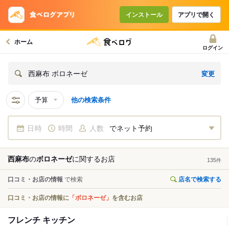
インストール
アプリで開く
ホーム
ログイン
変更
西麻布 ボロネーゼ
予算
他の検索条件
日時
時間
人数
でネット予約
西麻布
の
ボロネーゼ
に関する
お店
135
件
口コミ・お店の情報
で検索
店名で検索する
口コミ・お店の情報に
「ボロネーゼ」
を含むお店
フレンチ キッチン