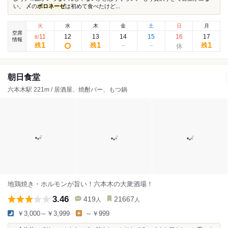
い。 〆の
ボロネーゼ
は初めて食べたけど...
火
水
木
金
土
日
月
空席
11
12
13
14
15
16
17
8
/
情報
1
1
1
残
残
残
朝日食堂
六本木駅 221m / 居酒屋、焼酎バー、もつ鍋
地鶏焼き・ホルモンが旨い！六本木の大衆酒場！
3.46
419
21667
人
人
￥3,000～￥3,999
～￥999