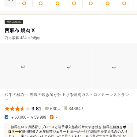
西麻布 焼肉 X
乃木坂駅 484m / 焼肉
和牛の極み～ 専属の焼き師が仕上げる焼肉ガストロノミーレストラン
～
3.81
630
34884
人
人
￥50,000～￥59,999
-
...但馬玄41ヶ月肥育リブロースと岩手県久慈産松茸のすき焼き 但馬玄粗挽き
ボ
ロネーゼ
静岡県牧之原産抹茶ジェラート 肉一品一品で調味料を変える念の入り
よう。...歯がいらないんじゃないかと思うくらい。 もう贅沢すぎて言葉が出な