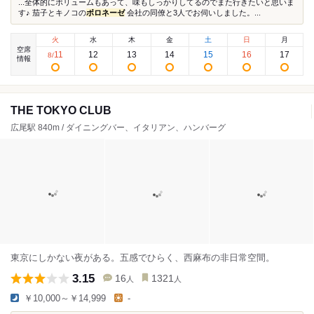
...全体的にボリュームもあって、味もしっかりしてるのでまた行きたいと思いま
す♪ 茄子とキノコの
ボロネーゼ
会社の同僚と3人でお伺いしました。...
火
水
木
金
土
日
月
空席
11
12
13
14
15
16
17
8
/
情報
THE TOKYO CLUB
広尾駅 840m / ダイニングバー、イタリアン、ハンバーグ
東京にしかない夜がある。五感でひらく、西麻布の非日常空間。
3.15
16
1321
人
人
￥10,000～￥14,999
-