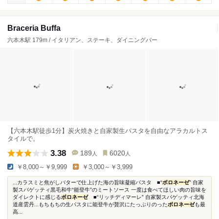
Braceria Buffa
六本木駅 179m / イタリアン、ステーキ、ダイニングバー
【六本木駅徒歩1分】炭火焼きと自家製生パスタを自由なアラカルトス
タイルで。
3.38
189
6020
人
人
￥8,000～￥9,999
￥3,000～￥3,999
...カラスミと焦がしバターで仕上げた海の旨味凝縮パスタ ■“
ボロネーゼ
” 自家
製スパゲッティ黒毛和牛“能登牛”のミートソース 一度は食べてほしい肉の旨味を
ダイレクトに感じる
ボロネーゼ
■“リッチディマーレ” 自家製スパゲッティ北海
道産雲丹...もちもちの生パスタに能登牛が贅沢にたっぷりのった
ボロネーゼ
も最
高...