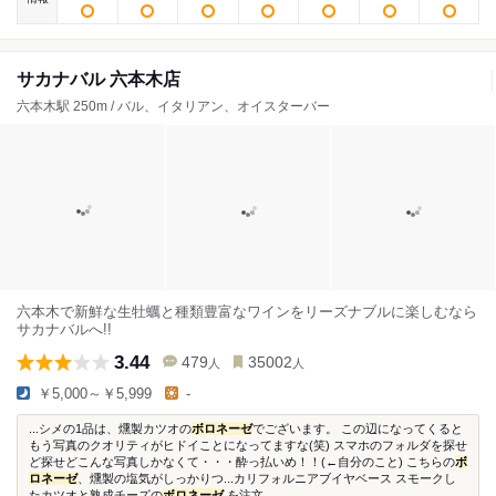
サカナバル 六本木店
六本木駅 250m / バル、イタリアン、オイスターバー
六本木で新鮮な生牡蠣と種類豊富なワインをリーズナブルに楽しむなら
サカナバルへ!!
3.44
479
35002
人
人
￥5,000～￥5,999
-
...シメの1品は、燻製カツオの
ボロネーゼ
でございます。 この辺になってくると
もう写真のクオリティがヒドイことになってますな(笑) スマホのフォルダを探せ
ど探せどこんな写真しかなくて・・・酔っ払いめ！！(←自分のこと) こちらの
ボ
ロネーゼ
、燻製の塩気がしっかりつ...カリフォルニアブイヤベース スモークし
たカツオと熟成チーズの
ボロネーゼ
を注文...