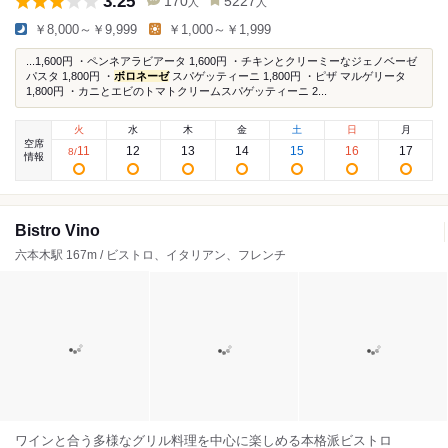
3.25
170
5227
人
人
￥8,000～￥9,999
￥1,000～￥1,999
...1,600円 ・ペンネアラビアータ 1,600円 ・チキンとクリーミーなジェノベーゼ
パスタ 1,800円 ・
ボロネーゼ
スパゲッティーニ 1,800円 ・ピザ マルゲリータ
1,800円 ・カニとエビのトマトクリームスパゲッティーニ 2...
火
水
木
金
土
日
月
空席
11
12
13
14
15
16
17
8
/
情報
Bistro Vino
六本木駅 167m / ビストロ、イタリアン、フレンチ
ワインと合う多様なグリル料理を中心に楽しめる本格派ビストロ