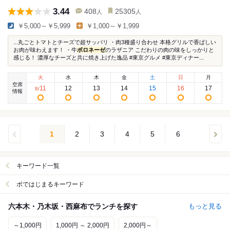
3.44
408
25305
人
人
￥5,000～￥5,999
￥1,000～￥1,999
...丸ごとトマトとチーズで超サッパリ ・肉3種盛り合わせ 本格グリルで香ばしい
お肉が味わえます！ ・牛
ボロネーゼ
のラザニア こだわりの肉の味をしっかりと
感じる！ 濃厚なチーズと共に焼き上げた逸品 #東京グルメ #東京ディナー...
火
水
木
金
土
日
月
空席
11
12
13
14
15
16
17
8
/
情報
1
2
3
4
5
6
キーワード一覧
ボではじまるキーワード
六本木・乃木坂・西麻布でランチを探す
もっと見る
～1,000円
1,000円 ～ 2,000円
2,000円～