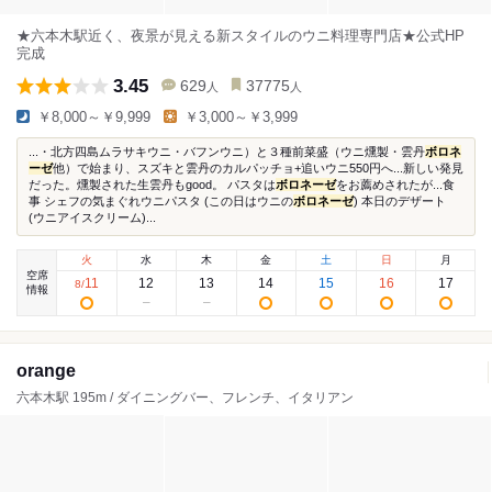
★六本木駅近く、夜景が見える新スタイルのウニ料理専門店★公式HP
完成
3.45
629
37775
人
人
￥8,000～￥9,999
￥3,000～￥3,999
...・北方四島ムラサキウニ・バフンウニ）と３種前菜盛（ウニ燻製・雲丹
ボロネ
ーゼ
他）で始まり、スズキと雲丹のカルパッチョ+追いウニ550円へ...新しい発見
だった。燻製された生雲丹もgood。 パスタは
ボロネーゼ
をお薦めされたが...食
事 シェフの気まぐれウニパスタ (この日はウニの
ボロネーゼ
) 本日のデザート
(ウニアイスクリーム)...
火
水
木
金
土
日
月
空席
11
12
13
14
15
16
17
8
/
情報
orange
六本木駅 195m / ダイニングバー、フレンチ、イタリアン