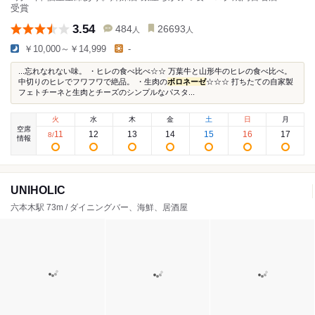
受賞
3.54
484
26693
人
人
￥10,000～￥14,999
-
...忘れなれない味。 ・ヒレの食べ比べ☆☆ 万葉牛と山形牛のヒレの食べ比べ。
中切りのヒレでフワフワで絶品。 ・生肉の
ボロネーゼ
☆☆☆ 打ちたての自家製
フェトチーネと生肉とチーズのシンプルなパスタ...
火
水
木
金
土
日
月
空席
11
12
13
14
15
16
17
8
/
情報
UNIHOLIC
六本木駅 73m / ダイニングバー、海鮮、居酒屋