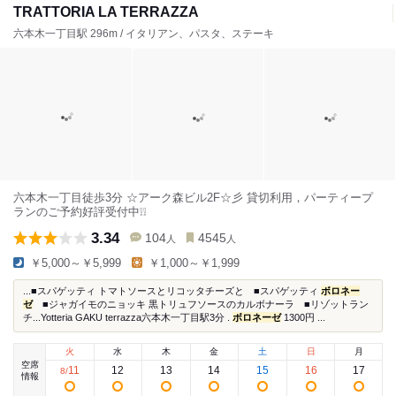
TRATTORIA LA TERRAZZA
六本木一丁目駅 296m / イタリアン、パスタ、ステーキ
六本木一丁目徒歩3分 ☆アーク森ビル2F☆彡 貸切利用，パーティープ
ランのご予約好評受付中❕❕
3.34
104
4545
人
人
￥5,000～￥5,999
￥1,000～￥1,999
...■スパゲッティ トマトソースとリコッタチーズと ■スパゲッティ
ボロネー
ゼ
■ジャガイモのニョッキ 黒トリュフソースのカルボナーラ ■リゾットラン
チ...Yotteria GAKU terrazza六本木一丁目駅3分 .
ボロネーゼ
1300円 ...
火
水
木
金
土
日
月
空席
11
12
13
14
15
16
17
8
/
情報