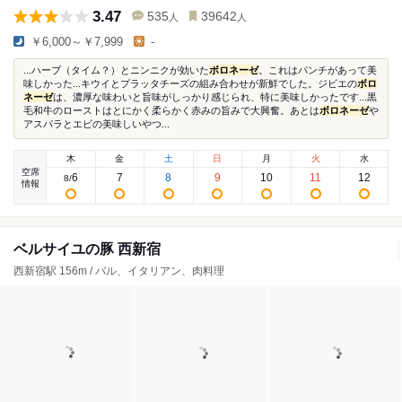
3.47
535
39642
人
人
￥6,000～￥7,999
-
...ハーブ（タイム？）とニンニクが効いた
ボロネーゼ
。これはパンチがあって美
味しかった...キウイとプラッタチーズの組み合わせが新鮮でした。ジビエの
ボロ
ネーゼ
は、濃厚な味わいと旨味がしっかり感じられ、特に美味しかったです...黒
毛和牛のローストはとにかく柔らかく赤みの旨みで大興奮。あとは
ボロネーゼ
や
アスパラとエビの美味しいやつ...
木
金
土
日
月
火
水
空席
6
7
8
9
10
11
12
8
/
情報
ベルサイユの豚 西新宿
西新宿駅 156m / バル、イタリアン、肉料理