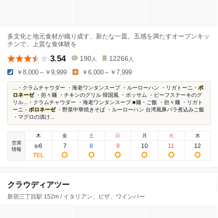
多文化と地元食材が織り成す、新たな一皿。五感を満たすオープンキッ
チンで、上質な食体験を
3.54
190
12266
人
人
￥8,000～￥9,999
￥6,000～￥7,999
...・クラムチャウダー ・海老ワンタンスープ ・ルーローハン ・リガトーニ・
ボ
ロネーゼ
・担々麺 ・チキンのグリル 韓国風 ・ポッサム ・ビーフステーキのグ
リル...・クラムチャウダー ・海老ワンタンスープ ■麺・ご飯 ・担々麺 ・リガト
ーニ・
ボロネーゼ
・野菜中華焼きそば ・ルーローハン 台湾風豚バラ煮込みご飯
・マグロの漬け...
木
金
土
日
月
火
水
空席
6
7
8
9
10
11
12
8
/
情報
クラウディアツー
新宿三丁目駅 152m / イタリアン、ピザ、ワインバー