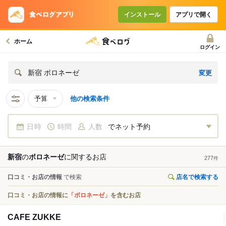
インストール
アプリで開く
ホーム
ログイン
変更
新宿 ボロネーゼ
予算
他の検索条件
日時
時間
人数
でネット予約
新宿
の
ボロネーゼ
に関する
お店
277
件
口コミ・お店の情報
で検索
店名で検索する
口コミ・お店の情報に
「ボロネーゼ」
を含むお店
CAFE ZUKKE