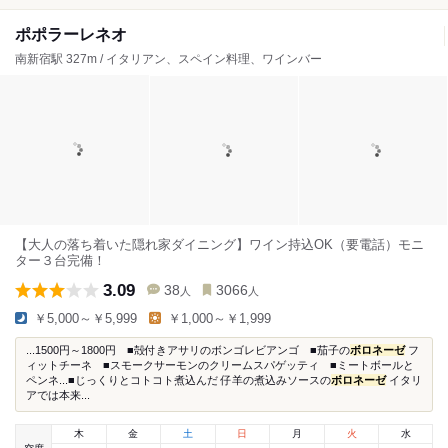
ポポラーレネオ
南新宿駅 327m / イタリアン、スペイン料理、ワインバー
【大人の落ち着いた隠れ家ダイニング】ワイン持込OK（要電話）モニ
ター３台完備！
3.09
38
3066
人
人
￥5,000～￥5,999
￥1,000～￥1,999
...1500円～1800円 ■殻付きアサリのボンゴレビアンゴ ■茄子の
ボロネーゼ
フ
ィットチーネ ■スモークサーモンのクリームスパゲッティ ■ミートボールと
ペンネ...■じっくりとコトコト煮込んだ 仔羊の煮込みソースの
ボロネーゼ
イタリ
アでは本来...
木
金
土
日
月
火
水