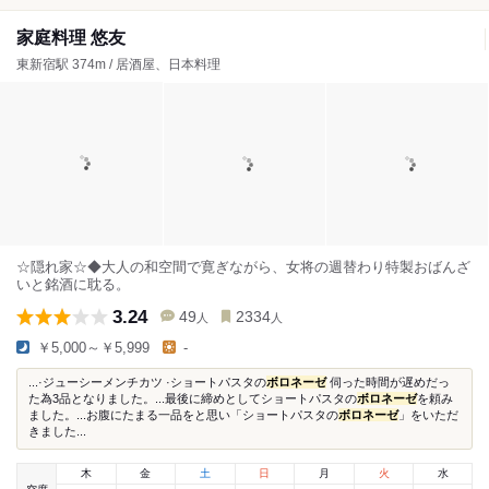
家庭料理 悠友
東新宿駅 374m / 居酒屋、日本料理
☆隠れ家☆◆大人の和空間で寛ぎながら、女将の週替わり特製おばんざ
いと銘酒に耽る。
3.24
49
2334
人
人
￥5,000～￥5,999
-
...·ジューシーメンチカツ ·ショートパスタの
ボロネーゼ
伺った時間が遅めだっ
た為3品となりました。...最後に締めとしてショートパスタの
ボロネーゼ
を頼み
ました。...お腹にたまる一品をと思い「ショートパスタの
ボロネーゼ
」をいただ
きました...
木
金
土
日
月
火
水