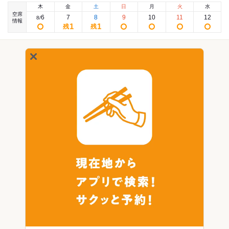
木
金
土
日
月
火
水
空席
6
7
8
9
10
11
12
8
/
情報
1
1
残
残