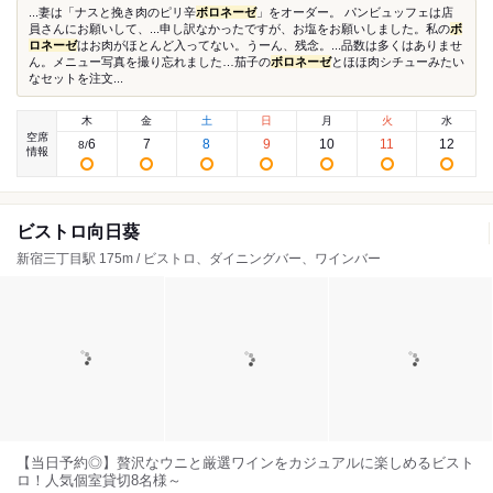
...妻は「ナスと挽き肉のピリ辛
ボロネーゼ
」をオーダー。 パンビュッフェは店
員さんにお願いして、...申し訳なかったですが、お塩をお願いしました。私の
ボ
ロネーゼ
はお肉がほとんど入ってない。うーん、残念。...品数は多くはありませ
ん。メニュー写真を撮り忘れました…茄子の
ボロネーゼ
とほほ肉シチューみたい
なセットを注文...
木
金
土
日
月
火
水
空席
6
7
8
9
10
11
12
8
/
情報
ビストロ向日葵
新宿三丁目駅 175m / ビストロ、ダイニングバー、ワインバー
【当日予約◎】贅沢なウニと厳選ワインをカジュアルに楽しめるビスト
ロ！人気個室貸切8名様～