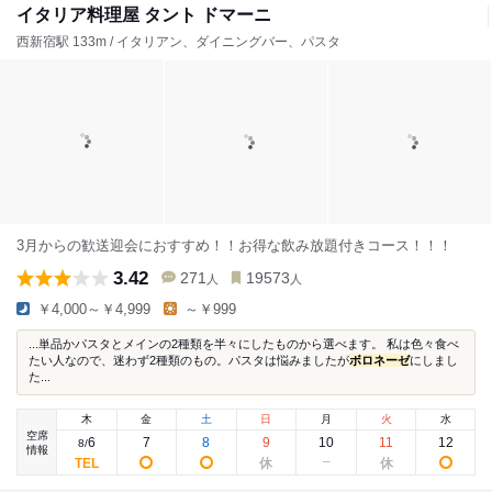
イタリア料理屋 タント ドマーニ
西新宿駅 133m / イタリアン、ダイニングバー、パスタ
3月からの歓送迎会におすすめ！！お得な飲み放題付きコース！！！
3.42
271
19573
人
人
￥4,000～￥4,999
～￥999
...単品かパスタとメインの2種類を半々にしたものから選べます。 私は色々食べ
たい人なので、迷わず2種類のもの。パスタは悩みましたが
ボロネーゼ
にしまし
た...
木
金
土
日
月
火
水
空席
6
7
8
9
10
11
12
8
/
情報