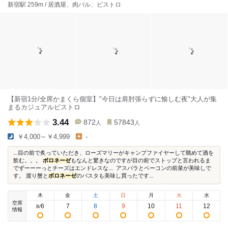
新宿駅 259m / 居酒屋、肉バル、ビストロ
【新宿1分/全席かまくら個室】"今日は肩肘張らずに愉しむ夜"大人が集
まるカジュアルビストロ
3.44
872
57843
人
人
￥4,000～￥4,999
-
...目の前で炙っていただき、ローズマリーがキャンプファイヤーして眺めて酒を
飲む。。。
ボロネーゼ
もなんと驚きなのですが目の前でストップと言われるま
でずーーーっとチーズはエンドレスな... アスパラとベーコンの前菜が美味しで
す。 渡り蟹と
ボロネーゼ
のパスタも美味し買ったです...
木
金
土
日
月
火
水
空席
6
7
8
9
10
11
12
8
/
情報