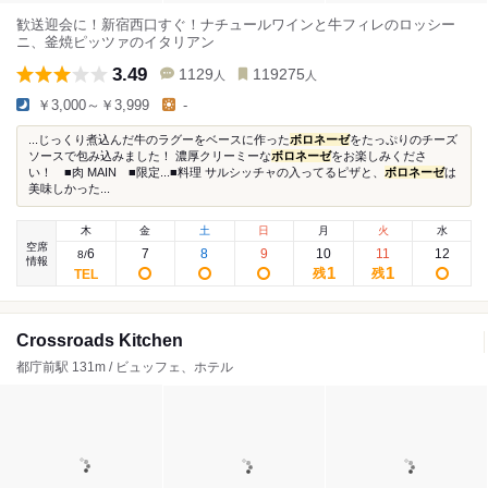
歓送迎会に！新宿西口すぐ！ナチュールワインと牛フィレのロッシー
ニ、釜焼ピッツァのイタリアン
3.49
1129
119275
人
人
￥3,000～￥3,999
-
...じっくり煮込んだ牛のラグーをベースに作った
ボロネーゼ
をたっぷりのチーズ
ソースで包み込みました！ 濃厚クリーミーな
ボロネーゼ
をお楽しみくださ
い！ ■肉 MAIN ■限定...■料理 サルシッチャの入ってるピザと、
ボロネーゼ
は
美味しかった...
木
金
土
日
月
火
水
空席
6
7
8
9
10
11
12
8
/
情報
1
1
残
残
Crossroads Kitchen
都庁前駅 131m / ビュッフェ、ホテル