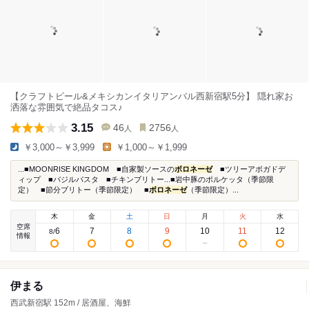
【クラフトビール&メキシカンイタリアンバル西新宿駅5分】 隠れ家お
洒落な雰囲気で絶品タコス♪
3.15
46
2756
人
人
￥3,000～￥3,999
￥1,000～￥1,999
...■MOONRISE KINGDOM ■自家製ソースの
ボロネーゼ
■ツリーアボガドデ
ィップ ■バジルパスタ ■チキンブリトー...■岩中豚のポルケッタ（季節限
定） ■節分ブリトー（季節限定） ■
ボロネーゼ
（季節限定）...
木
金
土
日
月
火
水
空席
6
7
8
9
10
11
12
8
/
情報
伊まる
西武新宿駅 152m / 居酒屋、海鮮