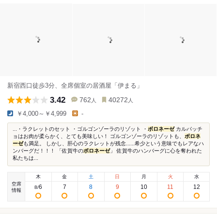
新宿西口徒歩3分、全席個室の居酒屋「伊まる」
3.42
762
40272
人
人
￥4,000～￥4,999
-
...・ラクレットのセット ・ゴルゴンゾーラのリゾット ・
ボロネーゼ
カルパッチ
ョはお肉が柔らかく、とても美味しい！ ゴルゴンゾーラのリゾットも、
ボロネ
ーゼ
も満足。 しかし、肝心のラクレットが残念......希少という意味でもレアなハ
ンバーグだ！！！ 「佐賀牛の
ボロネーゼ
」 佐賀牛のハンバーグに心を奪われた
私たちは...
木
金
土
日
月
火
水
空席
6
7
8
9
10
11
12
8
/
情報