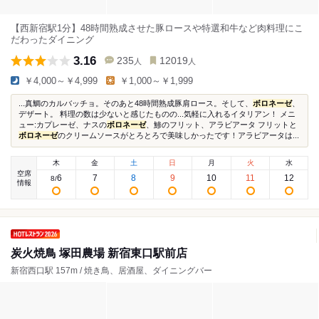
【西新宿駅1分】48時間熟成させた豚ロースや特選和牛など肉料理にこ
だわったダイニング
3.16
235
12019
人
人
￥4,000～￥4,999
￥1,000～￥1,999
...真鯛のカルバッチョ。そのあと48時間熟成豚肩ロース。そして、
ボロネーゼ
、
デザート。 料理の数は少ないと感じたものの...気軽に入れるイタリアン！ メニ
ュー:カプレーゼ、ナスの
ボロネーゼ
、鯵のフリット、アラビアータ フリットと
ボロネーゼ
のクリームソースがとろとろで美味しかったです！アラビアータは...
木
金
土
日
月
火
水
空席
6
7
8
9
10
11
12
8
/
情報
炭火焼鳥 塚田農場 新宿東口駅前店
新宿西口駅 157m / 焼き鳥、居酒屋、ダイニングバー