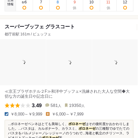
空席
6
7
8
9
10
11
12
8
/
情報
スーパーブッフェ グラスコート
都庁前駅 161m / ビュッフェ
≪京王プラザホテル２F≫和洋中ブッフェ×洗練された大人な空間◆大
切な方の誕生日や記念日に
3.49
581
19350
人
人
￥8,000～￥9,999
￥6,000～￥7,999
...ボロネーゼペンネはとても美味しく、
ボロネーゼ
はその後何度かおかわりしま
した。...パスタは、カルボナーラ、カラスミ、
ボロネーゼ
の三種類でゆでたての
パスタをパルメジャーノレッジャーノのうつわで...海老と帆立のチリソース、ラ
ビオリとズッキーニの
ボロネーゼ
等...