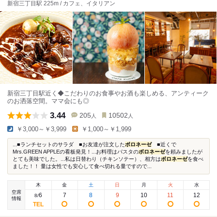
新宿三丁目駅 225m / カフェ、イタリアン
新宿三丁目駅近く◆こだわりのお食事やお酒も楽しめる、アンティーク
のお洒落空間。ママ会にも◎
3.44
205
10502
人
人
￥3,000～￥3,999
￥1,000～￥1,999
...■ランチセットのサラダ ■お友達が注文した
ボロネーゼ
■近くで
Mrs.GREEN APPLEの看板発見！...お料理はパスタの
ボロネーゼ
を頼みましたが
とても美味でした。...私は日替わり（チキンソテー）、相方は
ボロネーゼ
を食べ
ました！！ 量は女性でも安心して食べ切れる量ですので...
木
金
土
日
月
火
水
空席
6
7
8
9
10
11
12
8
/
情報