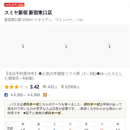
スミヤ新宿 新宿東口店
新宿西口駅 233m / イタリアン、ワインバー、バル
【当日予約受付中】◆人気の半個室ソファ席（2～3名)◆ゆったりとし
た個室(5～6名様)
3.42
432
52906
人
人
￥4,000～￥4,999
-
...パスタは
ボロネーゼ
とカルボナーラを食べました。
ボロネーゼ
は辛味があって
残るので辛いものが苦手な人は注意が必要です。...奥深くもやわらかな味わいが
特長です ■茄子と挽肉の
ボロネーゼ
...
木
金
土
日
月
火
水
空席