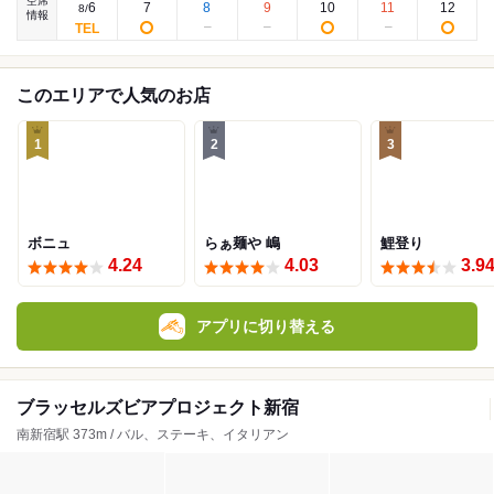
空席
6
7
8
9
10
11
12
8
/
情報
このエリアで人気のお店
1
2
3
ボニュ
らぁ麺や 嶋
鯉登り
4.24
4.03
3.9
アプリに切り替える
ブラッセルズビアプロジェクト新宿
南新宿駅 373m / バル、ステーキ、イタリアン