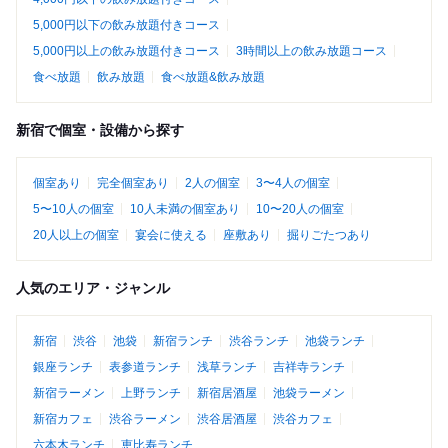
5,000円以下の飲み放題付きコース
5,000円以上の飲み放題付きコース
3時間以上の飲み放題コース
食べ放題
飲み放題
食べ放題&飲み放題
新宿で個室・設備から探す
個室あり
完全個室あり
2人の個室
3〜4人の個室
5〜10人の個室
10人未満の個室あり
10〜20人の個室
20人以上の個室
宴会に使える
座敷あり
掘りごたつあり
人気のエリア・ジャンル
新宿
渋谷
池袋
新宿ランチ
渋谷ランチ
池袋ランチ
銀座ランチ
表参道ランチ
浅草ランチ
吉祥寺ランチ
新宿ラーメン
上野ランチ
新宿居酒屋
池袋ラーメン
新宿カフェ
渋谷ラーメン
渋谷居酒屋
渋谷カフェ
六本木ランチ
恵比寿ランチ