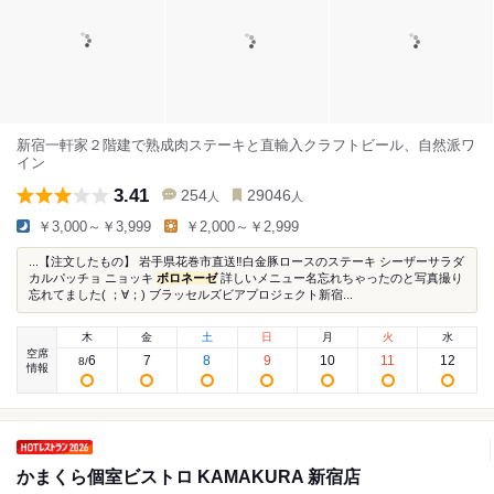
新宿一軒家２階建で熟成肉ステーキと直輸入クラフトビール、自然派ワ
イン
3.41
254
29046
人
人
￥3,000～￥3,999
￥2,000～￥2,999
...【注文したもの】 岩手県花巻市直送‼︎白金豚ロースのステーキ シーザーサラダ
カルパッチョ ニョッキ
ボロネーゼ
詳しいメニュー名忘れちゃったのと写真撮り
忘れてました(⁠ ⁠；⁠∀⁠；⁠) ブラッセルズビアプロジェクト新宿...
木
金
土
日
月
火
水
空席
6
7
8
9
10
11
12
8
/
情報
かまくら個室ビストロ KAMAKURA 新宿店