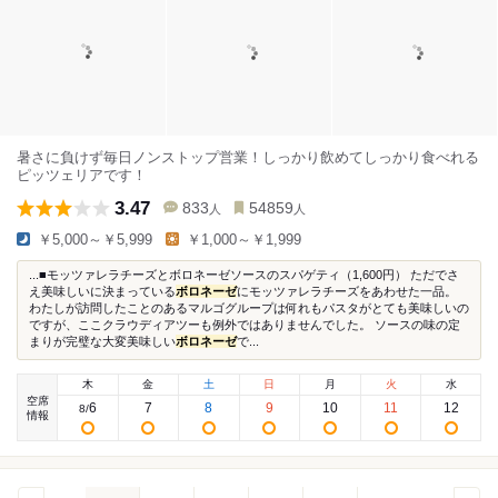
暑さに負けず毎日ノンストップ営業！しっかり飲めてしっかり食べれる
ピッツェリアです！
3.47
833
54859
人
人
￥5,000～￥5,999
￥1,000～￥1,999
...■モッツァレラチーズとボロネーゼソースのスパゲティ（1,600円） ただでさ
え美味しいに決まっている
ボロネーゼ
にモッツァレラチーズをあわせた一品。
わたしが訪問したことのあるマルゴグループは何れもパスタがとても美味しいの
ですが、ここクラウディアツーも例外ではありませんでした。 ソースの味の定
まりが完璧な大変美味しい
ボロネーゼ
で...
木
金
土
日
月
火
水
空席
6
7
8
9
10
11
12
8
/
情報