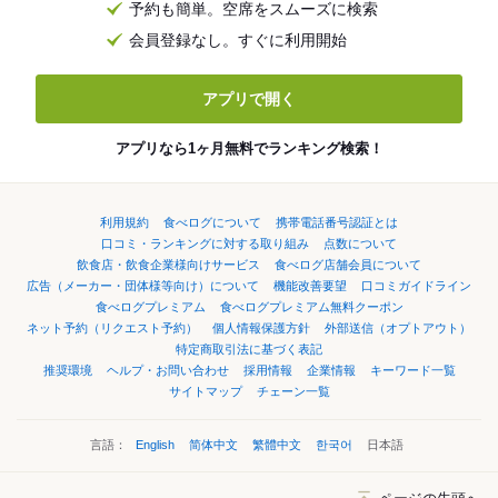
予約も簡単。空席をスムーズに検索
会員登録なし。すぐに利用開始
アプリで開く
アプリなら1ヶ月無料でランキング検索！
利用規約
食べログについて
携帯電話番号認証とは
口コミ・ランキングに対する取り組み
点数について
飲食店・飲食企業様向けサービス
食べログ店舗会員について
広告（メーカー・団体様等向け）について
機能改善要望
口コミガイドライン
食べログプレミアム
食べログプレミアム無料クーポン
ネット予約（リクエスト予約）
個人情報保護方針
外部送信（オプトアウト）
特定商取引法に基づく表記
推奨環境
ヘルプ・お問い合わせ
採用情報
企業情報
キーワード一覧
サイトマップ
チェーン一覧
言語：
English
简体中文
繁體中文
한국어
日本語