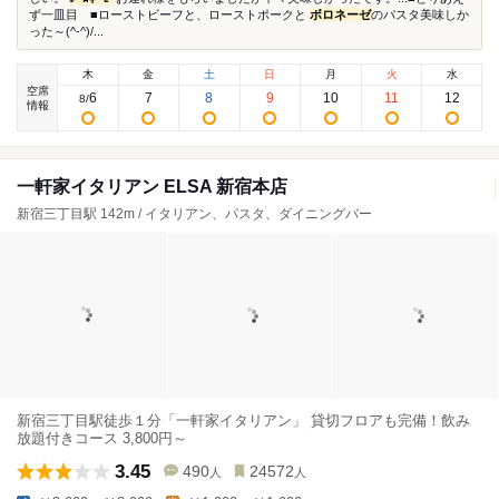
ず一皿目 ■ローストビーフと、ローストポークと
ボロネーゼ
のパスタ美味しか
った～(^-^)/...
木
金
土
日
月
火
水
空席
6
7
8
9
10
11
12
8
/
情報
一軒家イタリアン ELSA 新宿本店
新宿三丁目駅 142m / イタリアン、パスタ、ダイニングバー
新宿三丁目駅徒歩１分「一軒家イタリアン」 貸切フロアも完備！飲み
放題付きコース 3,800円～
3.45
490
24572
人
人