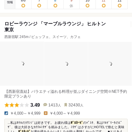
6
7
8
9
10
11
12
8
/
情報
ロビーラウンジ 「マーブルラウンジ」 ヒルトン
東京
西新宿駅 245m / ビュッフェ、スイーツ、カフェ
【西新宿直結】バラエティ溢れる料理が並ぶダイニング空間※NET予約
限定プランあり
3.49
1413
32430
人
人
￥4,000～￥4,999
￥4,000～￥4,999
...私はﾎﾃﾙのﾗｳﾝｼﾞは好きです。 お疲れ様は
ﾎﾞﾛﾈｰｾﾞ
のﾊﾟｽﾀ、私はﾏﾙｹﾞﾘｰﾀのﾋﾟ
ｻﾞ、後は大好きなｶｸﾃﾙﾐﾓｻﾞを頼みました。ﾐﾓｻﾞはさすがにHOTELで飲むと美味
しい。
ﾎﾞﾛﾈｰｾﾞ
お連れ様をもらいましたが中々美味しかったです。...■とりあえ