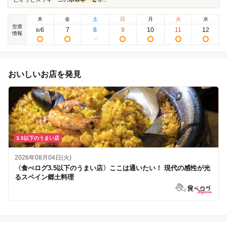
木
金
土
日
月
火
水
空席
6
7
8
9
10
11
12
8
/
情報
おいしいお店を発見
3.5以下のうまい店
2026年08月04日(火)
〈食べログ3.5以下のうまい店〉ここは通いたい！ 現代の感性が光
るスペイン郷土料理