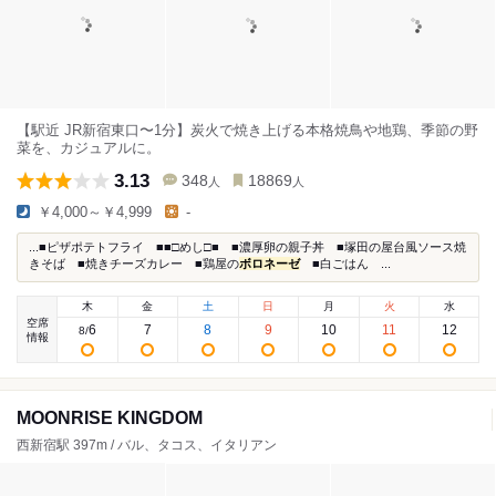
【駅近 JR新宿東口〜1分】炭火で焼き上げる本格焼鳥や地鶏、季節の野
菜を、カジュアルに。
3.13
348
18869
人
人
￥4,000～￥4,999
-
...■ピザポテトフライ ■■□めし□■ ■濃厚卵の親子丼 ■塚田の屋台風ソース焼
きそば ■焼きチーズカレー ■鶏屋の
ボロネーゼ
■白ごはん ...
木
金
土
日
月
火
水
空席
6
7
8
9
10
11
12
8
/
情報
MOONRISE KINGDOM
西新宿駅 397m / バル、タコス、イタリアン