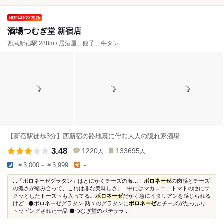
酒場つむぎ堂 新宿店
西武新宿駅 288m / 居酒屋、餃子、牛タン
【新宿駅徒歩3分】西新宿の路地裏に佇む大人の隠れ家酒場
3.48
1220
133695
人
人
￥3,000～￥3,999
-
...「ボロネーゼグラタン」はとにかくチーズの海…！
ボロネーゼ
の肉感とチーズ
の濃さが絡み合って、これは罪な美味しさ。...中にはマカロニ、トマトの他にサ
クッとしたトーストも入ってる。
ボロネーゼ
だから急にイタリアンを感じられる
けど...⚫️ボロネーゼグラタン 熱々のグラタンに
ボロネーゼ
とチーズがたっぷり
トッピングされた一品 ⚫️つむぎ堂のポテサラ...