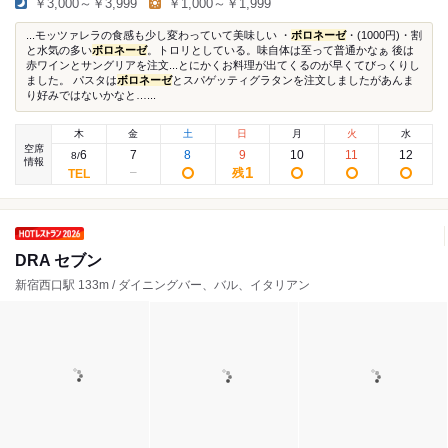
￥3,000～￥3,999
￥1,000～￥1,999
...モッツァレラの食感も少し変わっていて美味しい ・
ボロネーゼ
・(1000円)・割
と水気の多い
ボロネーゼ
。トロリとしている。味自体は至って普通かなぁ 後は
赤ワインとサングリアを注文...とにかくお料理が出てくるのが早くてびっくりし
ました。 パスタは
ボロネーゼ
とスパゲッティグラタンを注文しましたがあんま
り好みではないかなと…...
木
金
土
日
月
火
水
空席
6
7
8
9
10
11
12
8
/
情報
1
残
DRA セブン
新宿西口駅 133m / ダイニングバー、バル、イタリアン