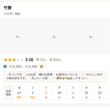
竹善
大分市 / 海鮮
3.16
22
518
人
人
￥10,000～￥14,999
-
...すごいです、このお店 ・鯛のお刺身 ・お煮付けいろいろ ・・・やさしい出汁
の味が好きです。 ・天ぷら一人前 ・・・
ボリューム
あってすごい...
金
土
日
月
火
水
木
空席
7
8
9
10
11
12
13
8
/
情報