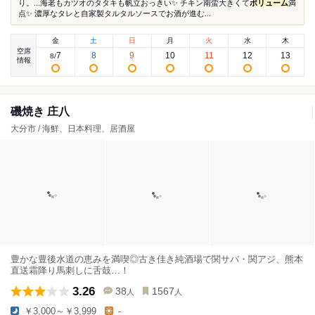
り。...海老もカツオのタタキも帆立おっきい✨ チキン南蛮大きくて
ボリューム
満
点✨ 濃厚なタレと自家製タルタルソースでお酒が進む...
金
土
日
月
火
水
木
空席
7
8
9
10
11
12
13
8
/
情報
磯焼き 庄八
大分市 / 海鮮、日本料理、居酒屋
豊かな豊後水道の恵みを満喫◎古き佳き純酒場で関サバ・関アジ、熊本
直送霜降り馬刺しに舌鼓…！
3.26
38
1567
人
人
￥3,000～￥3,999
-