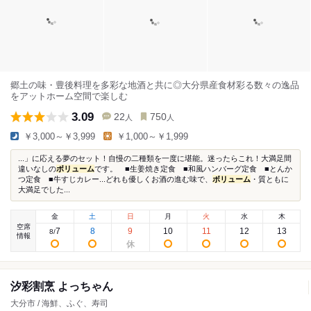
郷土の味・豊後料理を多彩な地酒と共に◎大分県産食材彩る数々の逸品
をアットホーム空間で楽しむ
3.09
22
750
人
人
￥3,000～￥3,999
￥1,000～￥1,999
...」に応える夢のセット！自慢の二種類を一度に堪能。迷ったらこれ！大満足間
違いなしの
ボリューム
です。 ■生姜焼き定食 ■和風ハンバーグ定食 ■とんか
つ定食 ■牛すじカレー...どれも優しくお酒の進む味で、
ボリューム
・質ともに
大満足でした...
金
土
日
月
火
水
木
空席
7
8
9
10
11
12
13
8
/
情報
汐彩割烹 よっちゃん
大分市 / 海鮮、ふぐ、寿司