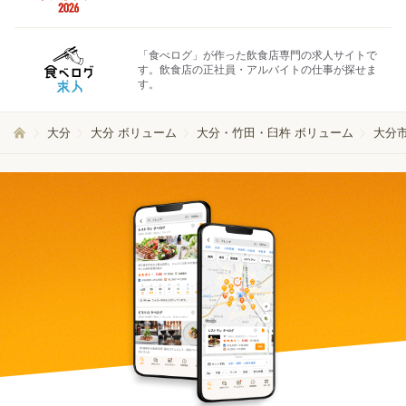
「食べログ」が作った飲食店専門の求人サイトで
す。飲食店の正社員・アルバイトの仕事が探せま
す。
大分
大分 ボリューム
大分・竹田・臼杵 ボリューム
大分市