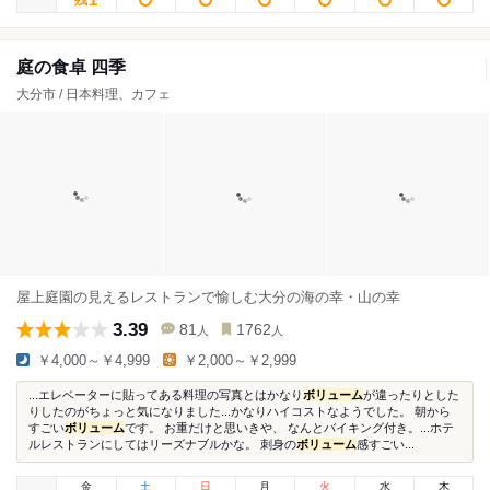
庭の食卓 四季
大分市 / 日本料理、カフェ
屋上庭園の見えるレストランで愉しむ大分の海の幸・山の幸
3.39
81
1762
人
人
￥4,000～￥4,999
￥2,000～￥2,999
...エレベーターに貼ってある料理の写真とはかなり
ボリューム
が違ったりとした
りしたのがちょっと気になりました...かなりハイコストなようでした。 朝から
すごい
ボリューム
です。 お重だけと思いきや、 なんとバイキング付き。...ホテ
ルレストランにしてはリーズナブルかな。 刺身の
ボリューム
感すごい...
金
土
日
月
火
水
木