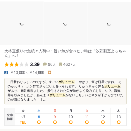
大将直獲りの魚続々入荷中！旨い魚が食べたい時は「汐彩割烹よっちゃ
ん」へ！
3.39
96
4627
人
人
￥10,000～￥14,999
-
...日替わりらしいのですが、すごい
ボリューム
！ やはり、餅は餅屋ですね。 そ
のかわり（...ポン酢でさっぱりと食べられます。 りゅうきゅう丼も
ボリューム
があり、満足出来ました。 煮付けされた魚が味がよく染みており...んで、海鮮
丼を頼みましたが、あんまり
ボリューム
がないしちょいとネタが干からびていた
のが気になりました！！...
金
土
日
月
火
水
木
空席
7
8
9
10
11
12
13
8
/
情報