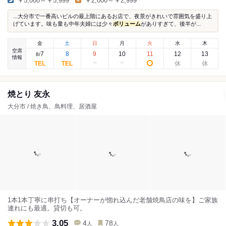
￥5,000～￥5,999
￥2,000～￥2,999
...大分市で一番高いビルの最上階にあるお店で、夜景がきれいで雰囲気を盛り上
げています。味も量も中年夫婦には少々
ボリューム
がありすぎて、後半が...
金
土
日
月
火
水
木
空席
7
8
9
10
11
12
13
8
/
情報
焼とり 友永
大分市 / 焼き鳥、鳥料理、居酒屋
1本1本丁寧に串打ち【オーナーが惚れ込んだ老舗焼鳥店の味を】ご家族
連れにも最適。貸切も可。
3.05
4
78
人
人