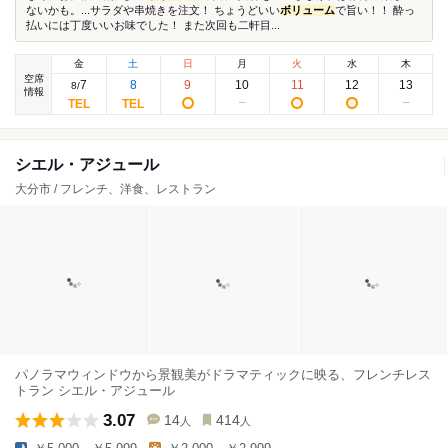
ないかも。...サラダや串焼きを注文！ ちょうどいい
ボリューム
で旨い！！ 酔っ
払いには丁度いいお味でした！ また次回も二軒目...
金
土
日
月
火
水
木
空席
7
8
9
10
11
12
13
8
/
情報
シエル・アジュール
大分市 / フレンチ、洋食、レストラン
パノラマウィンドウから景観美がドラマティックに映る、フレンチレス
トラン シエル・アジュール
3.07
14
414
人
人