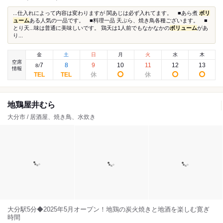
...仕入れによって内容は変わりますが 関あじは必ず入れてます。 ■あら煮
ボリ
ューム
ある人気の一品です。 ■料理一品 天ぷら、焼き鳥各種ございます。 ■
とり天...味は普通に美味しいです。 鶏天は1人前でもなかなかの
ボリューム
があ
り...
金
土
日
月
火
水
木
空席
7
8
9
10
11
12
13
8
/
情報
地鶏屋井むら
大分市 / 居酒屋、焼き鳥、水炊き
大分駅5分◆2025年5月オープン！地鶏の炭火焼きと地酒を楽しむ寛ぎ
時間