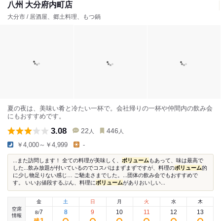
八州 大分府内町店
大分市 / 居酒屋、郷土料理、もつ鍋
夏の夜は、美味い肴と冷たい一杯で。会社帰りの一杯や仲間内の飲み会
にもおすすめです。
3.08
22
446
人
人
￥4,000～￥4,999
-
...また訪問します！ 全ての料理が美味しく、
ボリューム
もあって、味は最高で
した...飲み放題が付いているのでコスパはまずまずですが、料理の
ボリューム
的
に少し物足りない感じ… ご馳走さまでした。...団体の飲み会でもおすすめで
す。 いいお値段するぶん、料理に
ボリューム
がありおいしい...
金
土
日
月
火
水
木
空席
7
8
9
10
11
12
13
8
/
情報
1
残