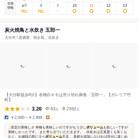
空席
7
8
9
10
11
12
13
8
/
情報
炭火焼鳥と水炊き 五郎一
大分市 / 居酒屋、焼き鳥、水炊き
【大分駅徒歩8分】名物白キモは売り切れ御免「五郎一」【ガレリア竹
町】
3.26
83
2392
人
人
￥2,000～￥2,999
-
...安定の美味しさ 串物も美味しいのですがもう少し
ボリューム
も欲しい ですが
美味しかったです。 また寄らせていただきます。...水炊きは正直悪くも良くも
なく。お値段の割に少々
ボリューム
不足。 具材を追加しなければ存分に楽しめ