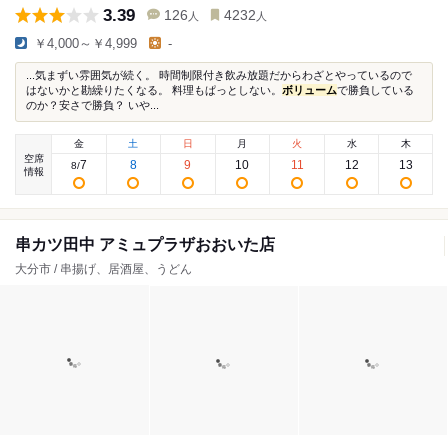
3.39
126
4232
人
人
￥4,000～￥4,999
-
...気まずい雰囲気が続く。 時間制限付き飲み放題だからわざとやっているので
はないかと勘繰りたくなる。 料理もぱっとしない。
ボリューム
で勝負している
のか？安さで勝負？ いや...
金
土
日
月
火
水
木
空席
7
8
9
10
11
12
13
8
/
情報
串カツ田中 アミュプラザおおいた店
大分市 / 串揚げ、居酒屋、うどん