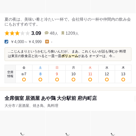
夏の夜は、美味い肴と冷たい一杯で。会社帰りの一杯や仲間内の飲み会
にもおすすめです。
3.09
48
1209
人
人
￥4,000～￥4,999
-
...こじんまりというかむしろ狭いんだが、 まあ、これくらいが話も弾むか 料理
は東京の飲食店と比べると一皿一皿
ボリューム
がある オーダーは、今...
金
土
日
月
火
水
木
空席
7
8
9
10
11
12
13
8
/
情報
全席個室 居酒屋 あや鶏 大分駅前 府内町店
大分市 / 居酒屋、焼き鳥、鳥料理