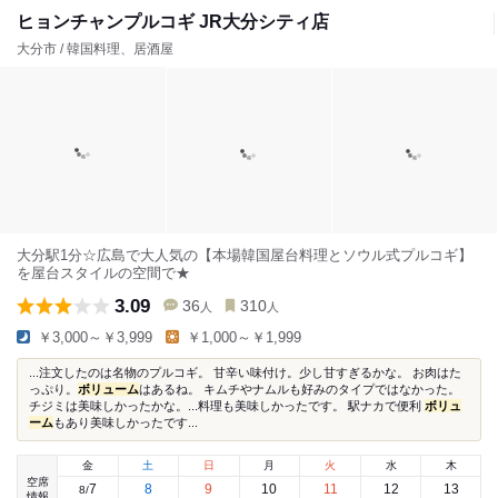
ヒョンチャンプルコギ JR大分シティ店
大分市 / 韓国料理、居酒屋
大分駅1分☆広島で大人気の【本場韓国屋台料理とソウル式プルコギ】
を屋台スタイルの空間で★
3.09
36
310
人
人
￥3,000～￥3,999
￥1,000～￥1,999
...注文したのは名物のプルコギ。 甘辛い味付け。少し甘すぎるかな。 お肉はた
っぷり。
ボリューム
はあるね。 キムチやナムルも好みのタイプではなかった。
チジミは美味しかったかな。...料理も美味しかったです。 駅ナカで便利
ボリュ
ーム
もあり美味しかったです...
金
土
日
月
火
水
木
空席
7
8
9
10
11
12
13
8
/
情報