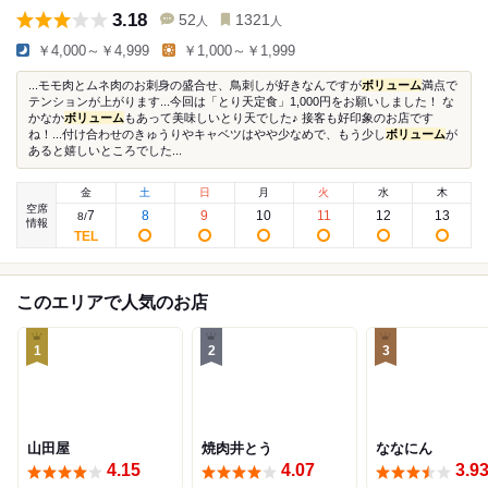
3.18
52
1321
人
人
￥4,000～￥4,999
￥1,000～￥1,999
...モモ肉とムネ肉のお刺身の盛合せ、鳥刺しが好きなんですが
ボリューム
満点で
テンションが上がります...今回は「とり天定食」1,000円をお願いしました！ な
かなか
ボリューム
もあって美味しいとり天でした♪ 接客も好印象のお店です
ね！...付け合わせのきゅうりやキャベツはやや少なめで、もう少し
ボリューム
が
あると嬉しいところでした...
金
土
日
月
火
水
木
空席
7
8
9
10
11
12
13
8
/
情報
このエリアで人気のお店
1
2
3
山田屋
焼肉井とう
ななにん
4.15
4.07
3.9