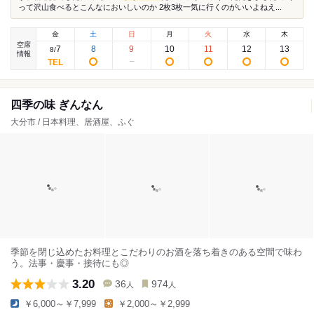
って沢山食べるとこんなにおいしいのか 2枚3枚一気に行くのがいいよねえ...
金
土
日
月
火
水
木
空席
7
8
9
10
11
12
13
8
/
情報
四季の味 ぎんなん
大分市 / 日本料理、居酒屋、ふぐ
季節を閉じ込めたお料理とこだわりのお酒を落ち着きのある空間で味わ
う。法事・慶事・接待にも◎
3.20
36
974
人
人
￥6,000～￥7,999
￥2,000～￥2,999