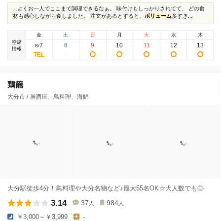
...よくお一人でここまで調理できるなぁ。 味付けもしっかりされてて、 どの食
材も感心しながら食しました。 注文があるとすると、
ボリューム
多すぎ...
金
土
日
月
火
水
木
空席
7
8
9
10
11
12
13
8
/
情報
鶏籠
大分市 / 居酒屋、鳥料理、海鮮
大分駅徒歩4分！鳥料理や大分名物など♪最大55名OK☆大人数でも◎
3.14
37
984
人
人
￥3,000～￥3,999
-