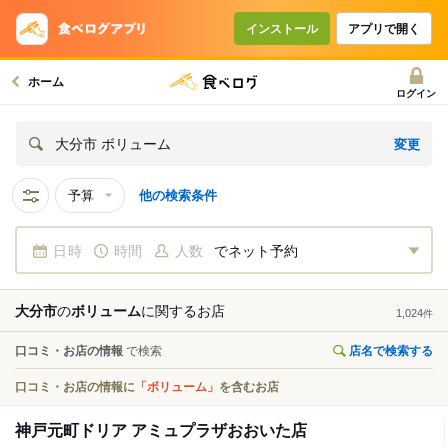
インストール
アプリで開く
ホーム
ログイン
変更
大分市 ボリューム
予算
他の検索条件
日時
時間
人数
でネット予約
大分市
の
ボリューム
に関する
お店
1,024
件
口コミ・お店の情報
で検索
店名で検索する
口コミ・お店の情報に
「ボリューム」
を含むお店
神戸元町ドリア アミュプラザおおいた店