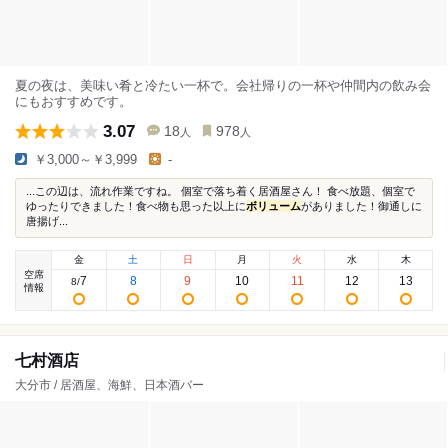
夏の夜は、美味い肴と冷たい一杯で。会社帰りの一杯や仲間内の飲み会
にもおすすめです。
3.07
18
978
人
人
￥3,000～￥3,999
-
...この辺は、流れ作業ですね。 個室で落ち着く居酒屋さん！ 食べ放題、個室で
ゆったりできました！食べ物も思った以上に
ボリューム
がありました！御通しに
唐揚げ...
金
土
日
月
火
水
木
空席
7
8
9
10
11
12
13
8
/
情報
七村酒店
大分市 / 居酒屋、海鮮、日本酒バー