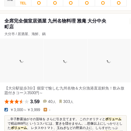
全席完全個室居酒屋 九州名物料理 雅庵 大分中央
町店
大分市 / 居酒屋、海鮮、鍋
【大分駅徒歩3分】個室で愉しむ九州名物＆大分漁港直送鮮魚！飲み放
題付きコース3500円～
3.59
40
303
人
人
￥3,000～￥3,999
-
...辛子酢醤油がその旨味を さらに引き立てます。 このクオリティと
ボリューム
で税込869円と いうコスパには、驚きを隠せません。...想像以上にしっかりとし
た
ボリューム
。 レタスやトマト、玉ねぎなどの野菜の上に、しらすがたっぷ