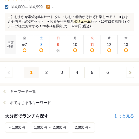
￥4,000～￥4,999
-
...】おまかせ串焼き6本セット タレ・しお・巻物がそれぞれ楽しめる！ ■おま
かせ巻きもの6本セット ■おまかせ串焼き
ボリューム
セット10本(2名様向け) グ
ループ様におすすめ！20本(4名様向け)：3278円(税込)...
金
土
日
月
火
水
木
空席
7
8
9
10
11
12
13
8
/
情報
1
2
3
4
5
6
キーワード一覧
ボではじまるキーワード
大分市でランチを探す
もっと見る
～1,000円
1,000円 ～ 2,000円
2,000円～