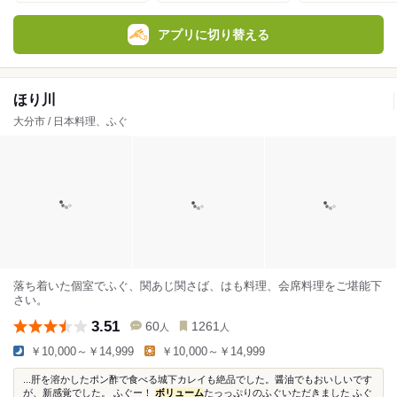
アプリに切り替える
ほり川
大分市 / 日本料理、ふぐ
落ち着いた個室でふぐ、関あじ関さば、はも料理、会席料理をご堪能下
さい。
3.51
60
1261
人
人
￥10,000～￥14,999
￥10,000～￥14,999
...肝を溶かしたポン酢で食べる城下カレイも絶品でした。醤油でもおいしいです
が、新感覚でした。 ふぐー！
ボリューム
たっっぷりのふぐいただきました ふぐ