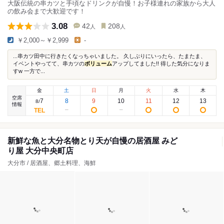
大阪伝統の串カツと手頃なドリンクが自慢！お子様連れの家族から大人
の飲み会まで大歓迎です！
3.08
42
208
人
人
￥2,000～￥2,999
-
...串カツ田中に行きたくなっちゃいました。 久しぶりにいったら、たまたま、
イベントやってて、串カツの
ボリューム
アップしてました!! 得した気分になりま
すw 一方で...
金
土
日
月
火
水
木
空席
7
8
9
10
11
12
13
8
/
情報
新鮮な魚と大分名物とり天が自慢の居酒屋 みど
り屋 大分中央町店
大分市 / 居酒屋、郷土料理、海鮮