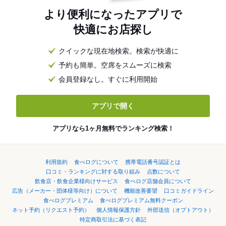
より便利になったアプリで
快適にお店探し
クイックな現在地検索。検索が快適に
予約も簡単。空席をスムーズに検索
会員登録なし。すぐに利用開始
アプリで開く
アプリなら1ヶ月無料でランキング検索！
利用規約
食べログについて
携帯電話番号認証とは
口コミ・ランキングに対する取り組み
点数について
飲食店・飲食企業様向けサービス
食べログ店舗会員について
広告（メーカー・団体様等向け）について
機能改善要望
口コミガイドライン
食べログプレミアム
食べログプレミアム無料クーポン
ネット予約（リクエスト予約）
個人情報保護方針
外部送信（オプトアウト）
特定商取引法に基づく表記