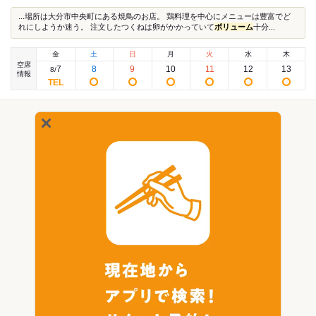
...場所は大分市中央町にある焼鳥のお店。 鶏料理を中心にメニューは豊富でど
れにしようか迷う。 注文したつくねは卵がかかっていて
ボリューム
十分...
金
土
日
月
火
水
木
空席
7
8
9
10
11
12
13
8
/
情報