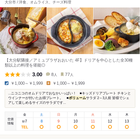
大分市 / 洋食、オムライス、チーズ料理
【大分駅隣接／アミュプラザおおいた 4F】ドリアを中心とした全30種
類以上の料理を堪能◎
3.00
8
77
人
人
￥1,000～￥1,999
￥1,000～￥1,999
...ニコニコのオムドリアでおなかいっぱい！ ■キッズドリアプレート チキンと
ウインナーが付いたお得プレート。 ■
ボリューム
サラダ 2～3人前 皆様でシェ
アして楽しめるサイズのサラダです...
金
土
日
月
火
水
木
空席
7
8
9
10
11
12
13
8
/
情報