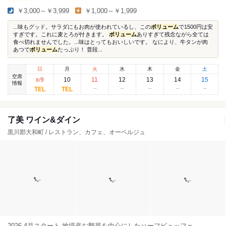
￥3,000～￥3,999
￥1,000～￥1,999
...味もグッド。サラダにもお肉が使われているし、この
ボリューム
で1500円は安
すぎです。これに麦とろが付きます。
ボリューム
ありすぎて残念ながら全ては
食べ切れませんでした。...味はとってもおいしいです。 なにより、牛タンが肉
あつで
ボリューム
たっぷり！ 普段...
日
月
火
水
木
金
土
空席
9
10
11
12
13
14
15
8
/
情報
了美 ワイン&ダイン
黒川郡大和町 / レストラン、カフェ、オーベルジュ
2026.4月スタート 地場産お野菜を中心にしたハーフビュッフェ