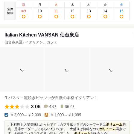
日
月
火
水
木
金
土
空席
9
10
11
12
13
14
15
8
/
情報
Italian Kitchen VANSAN 仙台泉店
仙台市泉区 / イタリアン、カフェ
生パスタ・窯焼きピッツァが自慢の本格イタリアン！
3.06
43
662
人
人
￥2,000～￥2,999
￥1,000～￥1,999
...お料理も大変美味しかったです！カプリ風サラダのシーフードは
ボリューム
満
点、是非オーダーしてもらいたいです。...大盛りは無料なので
ボリューム
満点で
す...全体的にバランスの良い味わいでした。
ボリューム
があるため...