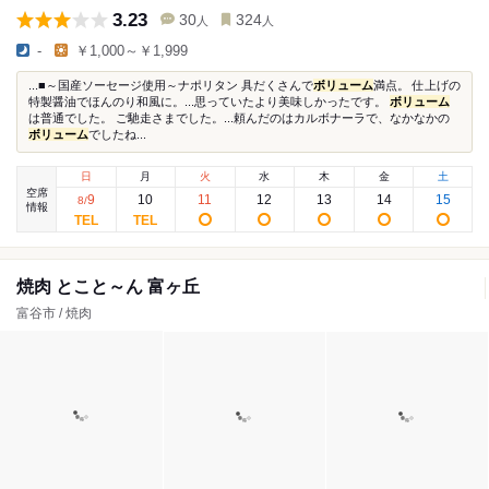
3.23
30
324
人
人
-
￥1,000～￥1,999
...■～国産ソーセージ使用～ナポリタン 具だくさんで
ボリューム
満点。 仕上げの
特製醤油でほんのり和風に。...思っていたより美味しかったです。
ボリューム
は普通でした。 ご馳走さまでした。...頼んだのはカルボナーラで、なかなかの
ボリューム
でしたね...
日
月
火
水
木
金
土
空席
9
10
11
12
13
14
15
8
/
情報
焼肉 とこと～ん 富ヶ丘
富谷市 / 焼肉