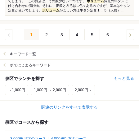
てしまう。...このお店は、その数少ない一つです。
ボリューム
満点の牛タンに
付け合わせの漬け物。それに、麦飯とろろは...色々あるのですが、基本は牛タン
定食が良いでしょう。
ボリューム
がほしい方は牛タン定食１．５（人前）...
1
2
3
4
5
6
キーワード一覧
ボではじまるキーワード
泉区でランチを探す
もっと見る
～1,000円
1,000円 ～ 2,000円
2,000円～
関連のリンクをすべて表示する
泉区でコースから探す
3,000円以下のコース
4,000円以下のコース