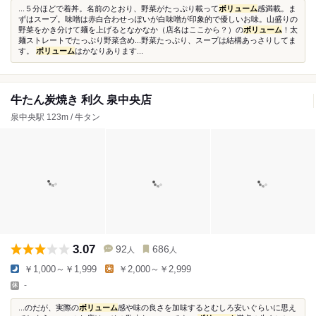
...５分ほどで着丼。名前のとおり、野菜がたっぷり載って
ボリューム
感満載。ま
ずはスープ。味噌は赤白合わせっぽいが白味噌が印象的で優しいお味。山盛りの
野菜をかき分けて麺を上げるとなかなか（店名はここから？）の
ボリューム
！太
麺ストレートでたっぷり野菜含め...野菜たっぷり、スープは結構あっさりしてま
す。
ボリューム
はかなりあります...
牛たん炭焼き 利久 泉中央店
泉中央駅 123m / 牛タン
3.07
92
686
人
人
￥1,000～￥1,999
￥2,000～￥2,999
-
...のだが、実際の
ボリューム
感や味の良さを加味するとむしろ安いぐらいに思え