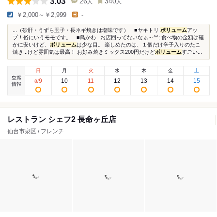
3.03
26
340
人
人
￥2,000～￥2,999
-
...（砂肝・うずら玉子・長ネギ焼きは塩味です） ■ヤキトリ
ボリューム
アッ
プ！俗にいうモモです。 ■鳥かわ...お店回ってないなぁ～^^; 食べ物の金額は確
かに安いけど、
ボリューム
は少な目。 楽しめたのは、１個だけ辛子入りのたこ
焼き...けど雰囲気は最高！ お好み焼きミックス200円だけど
ボリューム
すごい...
日
月
火
水
木
金
土
空席
9
10
11
12
13
14
15
8
/
情報
レストラン シェフ2 長命ヶ丘店
仙台市泉区 / フレンチ