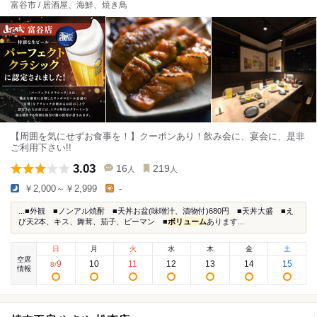
富谷市 / 居酒屋、海鮮、焼き鳥
【周囲を気にせずお食事を！】クーポンあり！飲み会に、宴会に、是非
ご利用下さい!!
3.03
16
219
人
人
￥2,000～￥2,999
-
...■外観 ■ノンアル焼酎 ■天丼お盆(味噌汁、漬物付)680円 ■天丼大盛 ■え
び天2本、キス、舞茸、茄子、ピーマン ■
ボリューム
あります...
日
月
火
水
木
金
土
空席
9
10
11
12
13
14
15
8
/
情報