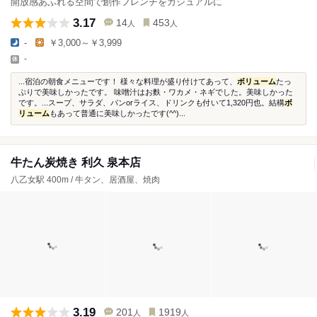
開放感あふれる空間で創作フレンチをカジュアルに
3.17
14
453
人
人
-
￥3,000～￥3,999
-
...宿泊の朝食メニューです！ 様々な料理が盛り付けてあって、
ボリューム
たっ
ぷりで美味しかったです。 味噌汁はお麩・ワカメ・ネギでした。美味しかった
です。...スープ、サラダ、パンorライス、ドリンクも付いて1,320円也。結構
ボ
リューム
もあって普通に美味しかったです(^^)...
牛たん炭焼き 利久 泉本店
八乙女駅 400m / 牛タン、居酒屋、焼肉
3.19
201
1919
人
人