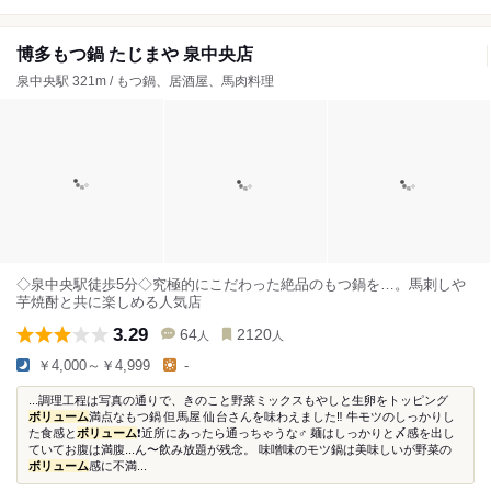
博多もつ鍋 たじまや 泉中央店
泉中央駅 321m / もつ鍋、居酒屋、馬肉料理
◇泉中央駅徒歩5分◇究極的にこだわった絶品のもつ鍋を…。馬刺しや
芋焼酎と共に楽しめる人気店
3.29
64
2120
人
人
￥4,000～￥4,999
-
...調理工程は写真の通りで、きのこと野菜ミックスもやしと生卵をトッピング
ボリューム
満点なもつ鍋 但馬屋 仙台さんを味わえました‼︎ 牛モツのしっかりし
た食感と
ボリューム
❗️近所にあったら通っちゃうな‍♂️ 麺はしっかりと〆感を出し
ていてお腹は満腹...ん〜飲み放題が残念。 味噌味のモツ鍋は美味しいが野菜の
ボリューム
感に不満...