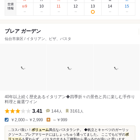
空席
9
10
11
12
13
14
15
8
/
情報
ブレア ガーデン
仙台市泉区 / イタリアン、ピザ、パスタ
40年以上続く歴史あるイタリアン◆四季折々の景色と共に楽しむ手作り
料理と厳選ワイン
3.41
144
3161
人
人
￥2,000～￥2,999
～￥999
...コスパ良い！
ボリューム
満点なパスタランチ。 ◆帆立とキャベツのガーリッ
クソース...ブレアマリーナにはしょっちゅう通ってました。 ここでもピザの
ボ
リューム
も変わらず、パスタの太さも三種類から選べるのが良いと思います。...