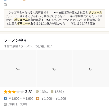
-
...さっぱり食べられる人気商品です！ ■一枚揚げ鶏の葱まみれ定食
ボリューム
たっぷり、さくさくじゅわっと食感がたまらない、...菜々家特製だれもたっぷり
かけて
ボリューム
満点の逸品！ ■ルイボスティーとグァバ...'ᵕ' )☆ 特大秋刀魚
とは言え
ボリューム
ある塩さばの魅力が強かった…… 私は塩さば焼き定食...
ラーメン中々
仙台市泉区 / ラーメン、つけ麺、餃子
3.31
139
1839
人
人
￥1,000～￥1,999
￥1,000～￥1,999
月曜日、火曜日