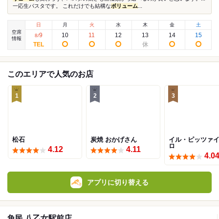
一応生パスタです。 これだけでも結構な
ボリューム
...
日
月
火
水
木
金
土
空席
9
10
11
12
13
14
15
8
/
情報
このエリアで人気のお店
1
2
3
松石
炭焼 おかげさん
イル・ピッツァ
ロ
4.12
4.11
4.0
アプリに切り替える
魚民 八乙女駅前店