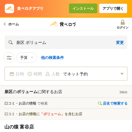
インストール
アプリで開く
ホーム
ログイン
変更
泉区 ボリューム
予算
他の検索条件
日時
時間
人数
でネット予約
泉区
の
ボリューム
に関する
お店
396
件
口コミ・お店の情報
で検索
店名で検索する
口コミ・お店の情報に
「ボリューム」
を含むお店
山の猿 富谷店