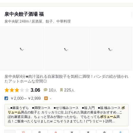
泉中央餃子酒場 福
泉中央駅 248m / 居酒屋、餃子、中華料理
泉中央駅4分■肉汁溢れる自家製餃子を気軽に満喫！パンダの絵が描かれ
たアットホームな空間◎
3.06
10
225
人
人
￥2,000～￥2,999
-
...■麻薬うずら ■満喫コース ■せり極みコース ■福 入門 ■福 極みコース
ボ
リューム
満点の餃子と カリッカリに仕上げられた鶏皮の黄金串がおすすめ...こ
ぼれ麻婆豆腐は、ちょっと甘みが強かったかな。 でもとっても
ボリューム
満
点！ご飯食べたくなりましたw ごちそうさまでした！(^^) リピート訪問...
日
月
火
水
木
金
土