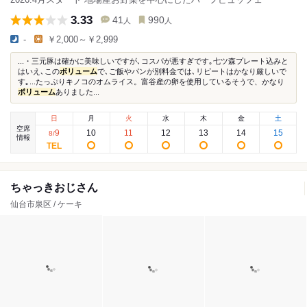
3.33
41
990
人
人
-
￥2,000～￥2,999
...・三元豚は確かに美味しいですが､コスパが悪すぎです｡七ツ森プレート込みと
はいえ､この
ボリューム
で､ご飯やパンが別料金では､リピートはかなり厳しいで
す｡...たっぷりキノコのオムライス。富谷産の卵を使用しているそうで、かなり
ボリューム
ありました...
日
月
火
水
木
金
土
空席
9
10
11
12
13
14
15
8
/
情報
ちゃっきおじさん
仙台市泉区 / ケーキ