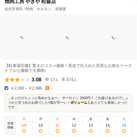
焼肉工房 やきや 松森店
仙台市泉区 / 焼肉、ホルモン、居酒屋
【駐車場完備】驚きのコスパ価格！直送で仕入れた良質なお肉をリーズ
ナブルな価格で大満喫♪
3.08
17
374
人
人
￥2,000～￥2,999
-
...タンだけちょっと高めかなぁ〜。 サーロイン 2500円？ これ儲けあるのでしょ
うかと言う位のお肉でした‼️脂が甘〜い！
ボリューム
もありとても美味しかった
です...
日
月
火
水
木
金
土
空席
9
10
11
12
13
14
15
8
/
情報