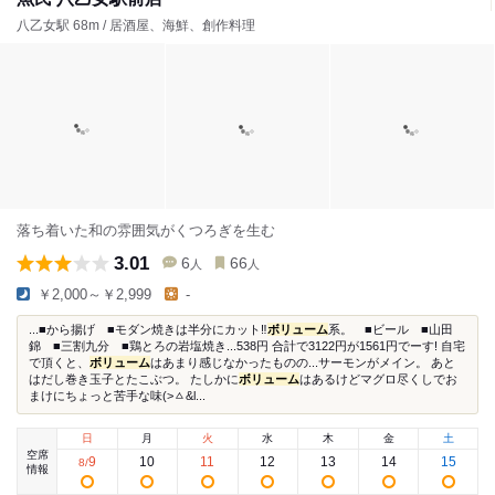
八乙女駅 68m / 居酒屋、海鮮、創作料理
落ち着いた和の雰囲気がくつろぎを生む
3.01
6
66
人
人
￥2,000～￥2,999
-
...■から揚げ ■モダン焼きは半分にカット‼️
ボリューム
系。 ■ビール ■山田
錦 ■三割九分 ■鶏とろの岩塩焼き...538円 合計で3122円が1561円でーす! 自宅
で頂くと、
ボリューム
はあまり感じなかったものの...サーモンがメイン。 あと
はだし巻き玉子とたこぶつ。 たしかに
ボリューム
はあるけどマグロ尽くしでお
まけにちょっと苦手な味(>ㅿ&l...
日
月
火
水
木
金
土
空席
9
10
11
12
13
14
15
8
/
情報