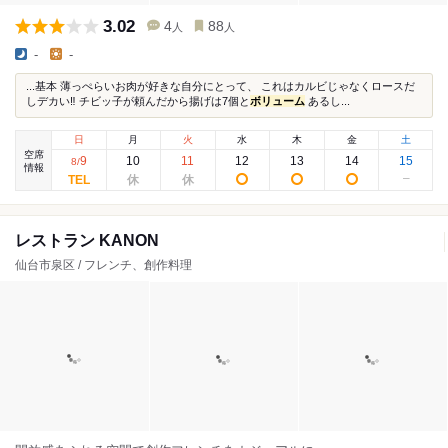
3.02
4
88
人
人
-
-
...基本 薄っぺらいお肉が好きな自分にとって、 これはカルビじゃなくロースだ
しデカい‼️ チビッ子が頼んだから揚げは7個と
ボリューム
あるし...
日
月
火
水
木
金
土
空席
9
10
11
12
13
14
15
8
/
情報
レストラン KANON
仙台市泉区 / フレンチ、創作料理