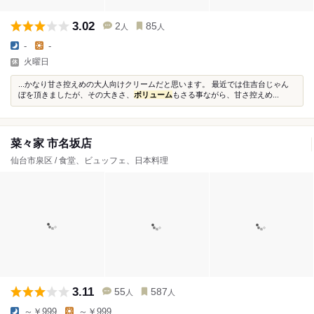
3.02
2
85
人
人
-
-
火曜日
...かなり甘さ控えめの大人向けクリームだと思います。 最近では住吉台じゃん
ぼを頂きましたが、その大きさ、
ボリューム
もさる事ながら、甘さ控えめ...
菜々家 市名坂店
仙台市泉区 / 食堂、ビュッフェ、日本料理
3.11
55
587
人
人
～￥999
～￥999