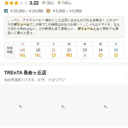
3.22
36
746
人
人
￥10,000～￥14,999
￥5,000～￥5,999
...・パン、アイスコーヒー 細かいことは言いませんがどれも合格点！ このコー
スの
ボリューム
でこの味でこの値段はかなりお得！！...こっちはイマイチ。なん
て当たり外れはない。どの料理も全て美味しい。
ボリューム
もあり男性でも満
足いく量だと思う...
日
月
火
水
木
金
土
空席
9
10
11
12
13
14
15
8
/
情報
1
残
TREnTA 長命ヶ丘店
仙台市泉区 / パスタ、ピザ、イタリアン