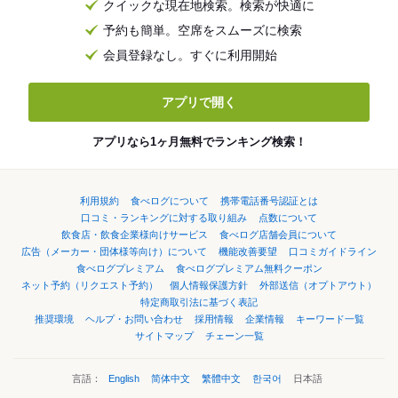
クイックな現在地検索。検索が快適に
予約も簡単。空席をスムーズに検索
会員登録なし。すぐに利用開始
アプリで開く
アプリなら1ヶ月無料でランキング検索！
利用規約
食べログについて
携帯電話番号認証とは
口コミ・ランキングに対する取り組み
点数について
飲食店・飲食企業様向けサービス
食べログ店舗会員について
広告（メーカー・団体様等向け）について
機能改善要望
口コミガイドライン
食べログプレミアム
食べログプレミアム無料クーポン
ネット予約（リクエスト予約）
個人情報保護方針
外部送信（オプトアウト）
特定商取引法に基づく表記
推奨環境
ヘルプ・お問い合わせ
採用情報
企業情報
キーワード一覧
サイトマップ
チェーン一覧
言語：
English
简体中文
繁體中文
한국어
日本語