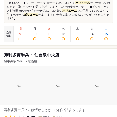
...la Carte - ■シーザーサラダ ※サラダは2、3人分の
ボリューム
でご用意してお
ります。取り分けてお召し上がりいただくのがおすすめです。 ■グリルチキン
と彩り野菜のサラダ ※サラダは2、3人分の
ボリューム
でご用意しております...
付け合わせも
ボリューム
がありますし 十分な量で ご飯もお替りができるようで
すが...
日
月
火
水
木
金
土
空席
9
10
11
12
13
14
15
8
/
情報
薄利多賣半兵ヱ 仙台泉中央店
泉中央駅 249m / 居酒屋
薄利多賣半兵ヱには懐かしさがいっぱい詰まってます。