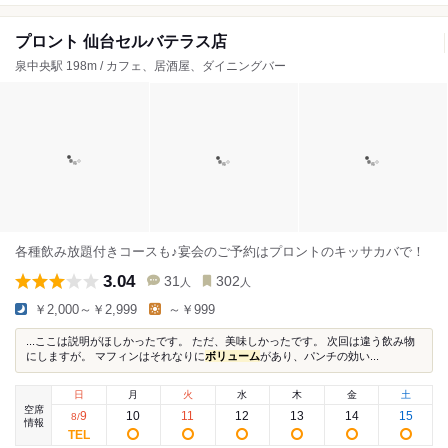
プロント 仙台セルバテラス店
泉中央駅 198m / カフェ、居酒屋、ダイニングバー
各種飲み放題付きコースも♪宴会のご予約はプロントのキッサカバで！
3.04
31
302
人
人
￥2,000～￥2,999
～￥999
...ここは説明がほしかったです。 ただ、美味しかったです。 次回は違う飲み物
にしますが。 マフィンはそれなりに
ボリューム
があり、パンチの効い...
日
月
火
水
木
金
土
空席
9
10
11
12
13
14
15
8
/
情報