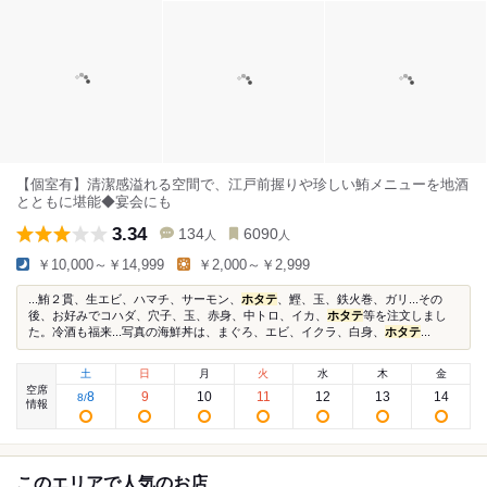
【個室有】清潔感溢れる空間で、江戸前握りや珍しい鮪メニューを地酒
とともに堪能◆宴会にも
3.34
134
6090
人
人
￥10,000～￥14,999
￥2,000～￥2,999
...鮪２貫、生エビ、ハマチ、サーモン、
ホタテ
、鰹、玉、鉄火巻、ガリ...その
後、お好みでコハダ、穴子、玉、赤身、中トロ、イカ、
ホタテ
等を注文しまし
た。冷酒も福来...写真の海鮮丼は、まぐろ、エビ、イクラ、白身、
ホタテ
...
土
日
月
火
水
木
金
空席
8
9
10
11
12
13
14
8
/
情報
このエリアで人気のお店