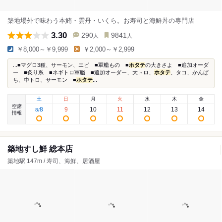
築地場外で味わう本鮪・雲丹・いくら。お寿司と海鮮丼の専門店
3.30
290
9841
人
人
￥8,000～￥9,999
￥2,000～￥2,999
...■マグロ3種、サーモン、エビ ■軍艦もの ■
ホタテ
の大きさよ ■追加オーダ
ー ■炙り系 ■ネギトロ軍艦 ■追加オーダー、大トロ、
ホタテ
、タコ、かんぱ
ち、中トロ、サーモン ■
ホタテ
...
土
日
月
火
水
木
金
空席
8
9
10
11
12
13
14
8
/
情報
築地すし鮮 総本店
築地駅 147m / 寿司、海鮮、居酒屋