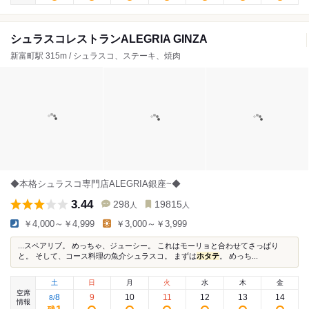
シュラスコレストランALEGRIA GINZA
新富町駅 315m / シュラスコ、ステーキ、焼肉
◆本格シュラスコ専門店ALEGRIA銀座~◆
3.44
298
19815
人
人
￥4,000～￥4,999
￥3,000～￥3,999
...スペアリブ。 めっちゃ、ジューシー。 これはモーリョと合わせてさっぱり
と。 そして、コース料理の魚介シュラスコ。 まずは
ホタテ
。 めっち...
土
日
月
火
水
木
金
空席
8
9
10
11
12
13
14
8
/
情報