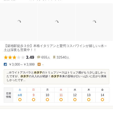
【築地駅徒歩３分】本格イタリアンと驚愕コスパワインが嬉しい♪水～
土は深夜も営業中！！
3.49
655
32540
人
人
￥3,000～￥3,999
-
...ホワイトアスパラと
ホタテ
のトリュフソースはトリュフ感がもう少しほしかっ
たですが、
ホタテ
の火入れが絶妙！
ホタテ
本来の旨味が口いっぱいに広がり美味
しかったです...
土
日
月
火
水
木
金
空席
8
9
10
11
12
13
14
8
/
情報