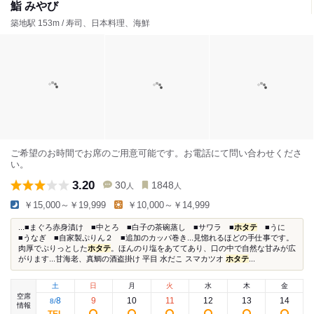
鮨 みやび
築地駅 153m / 寿司、日本料理、海鮮
ご希望のお時間でお席のご用意可能です。お電話にて問い合わせくださ
い。
3.20
30
1848
人
人
￥15,000～￥19,999
￥10,000～￥14,999
...■まぐろ赤身漬け ■中とろ ■白子の茶碗蒸し ■サワラ ■
ホタテ
■うに
■うなぎ ■自家製ぷりん２ ■追加のカッパ巻き...見惚れるほどの手仕事です。
肉厚でぷりっとした
ホタテ
。ほんのり塩をあててあり、口の中で自然な甘みが広
がります...甘海老、真鯛の酒盗掛け 平目 水だこ スマカツオ
ホタテ
...
土
日
月
火
水
木
金
空席
8
9
10
11
12
13
14
8
/
情報