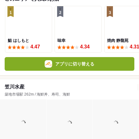
1
2
3
鮨 はしもと
味幸
焼肉 静龍苑
4.47
4.34
4.3
アプリに切り替える
笠川水産
築地市場駅 262m / 海鮮丼、寿司、海鮮