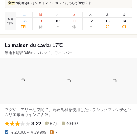
タテ
の肉巻きにはシャインマスカットおろしがかけられ...
土
日
月
火
水
木
金
空席
8
9
10
11
12
13
14
8
/
情報
La maison du caviar 17℃
築地市場駅 346m / フレンチ、ワインバー
ラグジュアリーな空間で、高級食材を使用したクラシックフレンチとソ
ムリエ厳選ワインに舌鼓。
3.22
67
4049
人
人
￥20,000～￥29,999
-