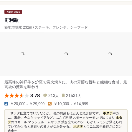
哥利歐
築地市場駅 232m / ステーキ、フレンチ、シーフード
最高峰の神戸牛を炉窯で炭火焼きに。肉の芳醇な旨味と繊細な食感、最
高級の贅沢を味わう
3.78
213
21531
人
人
￥20,000～￥29,999
￥10,000～￥14,999
...サラダ仕立てでいただくか。 他の前菜もほとんど魚介類です。
ホタテ
やカ
ニ、海老、今ならキャビアなど。...さて料理 スモークサーモンではじまり
ホタ
テ
のコキール マッシュルームサラダ 焼き立てのパン...らかくレモンが添えられ
ていてかけると脂乗りの良さがなお分かる。
ホタテ
とウニは若干新鮮さに欠け
残念だ...