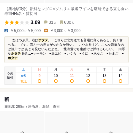
【築地駅3分】新鮮なマグロ×ソムリエ厳選ワインを堪能できる立ち食い
寿司◆5名～貸切可
3.09
31
630
人
人
￥5,000～￥5,999
￥3,000～￥3,999
... 左はつぶ貝、右は
ホタテ
。 これらは北海道でも普通に良くあるし、良く食
べる。 でも、真ん中の赤貝がなかなか無い。 いやあるけど、こんな新鮮なの
は旭川では あまり見ないんだよね。 北海道でも南部では採れるらしい。 肉厚
な
ホタテ
最近...■サーモン ■赤エビ ■いくら ■うに ■あなご ■たまご ■
ホタテ
...
土
日
月
火
水
木
金
空席
8
9
10
11
12
13
14
8
/
情報
斬
築地駅 298m / 居酒屋、海鮮、寿司