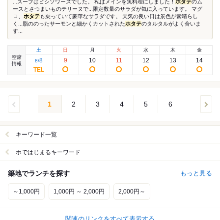
...スープはビシソワーズでした。 私はメインを魚料理にしました！
ホタテ
のム
ースとさつまいものテリーヌで...限定数量のサラダが気に入っています。 マグ
ロ、
ホタテ
も乗っていて豪華なサラダです。 天気の良い日は景色が素晴らし
く...脂ののったサーモンと細かくカットされた
ホタテ
のタルタルがよく合いま
す...
土
日
月
火
水
木
金
空席
8
9
10
11
12
13
14
8
/
情報
1
2
3
4
5
6
キーワード一覧
ホではじまるキーワード
築地でランチを探す
もっと見る
～1,000円
1,000円 ～ 2,000円
2,000円～
関連のリンクをすべて表示する