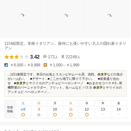
1日4組限定。本格イタリアン。接待にも使いやすい大人の隠れ家イタリ
アン
3.42
172
22248
人
人
￥8,000～￥9,999
￥1,000～￥1,999
...1日1食限定です。本日のお魚とスカンピやムール貝、浅利、
ホタテ
などの魚介
がいっぱい。 ■デザート...■ここから地下に降りて下さい。 ■前菜盛り合わ
せ ■
ホタテ
とヤリイカのアンチョビペペロンチーノ ■おまかせコース￥5...有
機野菜のバーニャカウダー、フリット、生ハムなど パスタ
ホタテ
とヤリイカの
アンチョビ ペペロンチーノ...
土
日
月
火
水
木
金
空席
8
9
10
11
12
13
14
8
/
情報