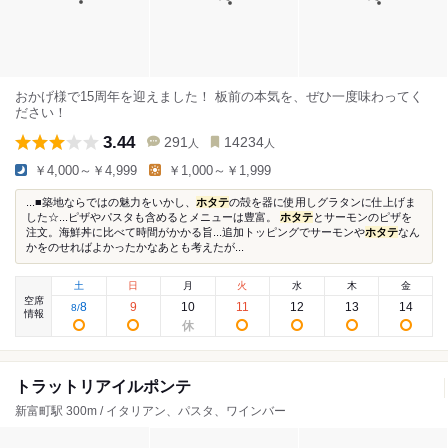
おかげ様で15周年を迎えました！ 板前の本気を、ぜひ一度味わってく
ださい！
3.44
291
14234
人
人
￥4,000～￥4,999
￥1,000～￥1,999
...■築地ならではの魅力をいかし、
ホタテ
の殻を器に使用しグラタンに仕上げま
した☆...ピザやパスタも含めるとメニューは豊富。
ホタテ
とサーモンのピザを
注文。海鮮丼に比べて時間がかかる旨...追加トッピングでサーモンや
ホタテ
なん
かをのせればよかったかなあとも考えたが...
土
日
月
火
水
木
金
空席
8
9
10
11
12
13
14
8
/
情報
トラットリアイルポンテ
新富町駅 300m / イタリアン、パスタ、ワインバー