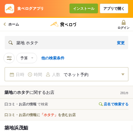
インストール
アプリで開く
ホーム
ログイン
変更
築地 ホタテ
予算
他の検索条件
日時
時間
人数
でネット予約
築地
の
ホタテ
に関する
お店
281
件
口コミ・お店の情報
で検索
店名で検索する
口コミ・お店の情報に
「ホタテ」
を含むお店
築地浜茂鮨