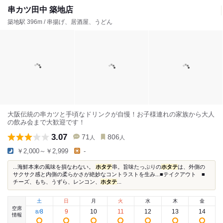
串カツ田中 築地店
築地駅 396m / 串揚げ、居酒屋、うどん
大阪伝統の串カツと手頃なドリンクが自慢！お子様連れの家族から大人
の飲み会まで大歓迎です！
3.07
71
806
人
人
￥2,000～￥2,999
-
...海鮮本来の風味を損なわない。
ホタテ
串。旨味たっぷりの
ホタテ
は、外側の
サクサク感と内側の柔らかさが絶妙なコントラストを生み...■テイクアウト ■
チーズ、もち、うずら、レンコン、
ホタテ
...
土
日
月
火
水
木
金
空席
8
9
10
11
12
13
14
8
/
情報