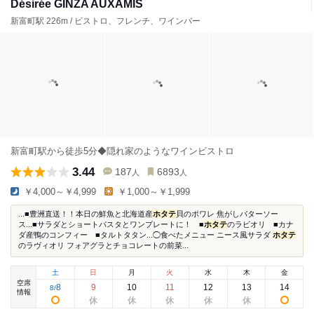
Désirée GINZA AUXAMIS
新富町駅 226m / ビストロ、フレンチ、ワインバー
新富町駅から徒歩5分◆隠れ家のようなワインビストロ
3.44
187
6893
人
人
￥4,000～￥4,999
￥1,000～￥1,999
...■豊洲直送！！本日の鮮魚と北海道産
ホタテ
貝のポワレ 焦がしバターソー
ス...■サラダとショートパスタとワンプレートに！ ■
ホタテ
のラビオリ ■カナ
ダ産鴨のコンフィー ■タルトタタン...◯食べたメニュー ニース風サラダ
ホタテ
のラヴィオリ フォアグラとチョコレートの前菜...
土
日
月
火
水
木
金
空席
8
9
10
11
12
13
14
8
/
情報