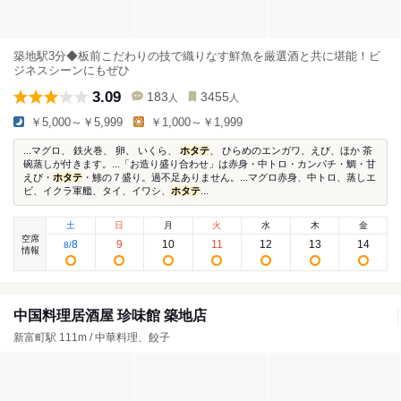
築地駅3分◆板前こだわりの技で織りなす鮮魚を厳選酒と共に堪能！ビ
ジネスシーンにもぜひ
3.09
183
3455
人
人
￥5,000～￥5,999
￥1,000～￥1,999
...マグロ、 鉄火巻、 卵、 いくら、
ホタテ
、 ひらめのエンガワ、えび、ほか 茶
碗蒸しが付きます。...「お造り盛り合わせ」は赤身・中トロ・カンパチ・鯛・甘
えび・
ホタテ
・鯵の７盛り。過不足ありません。...マグロ赤身、中トロ、蒸しエ
ビ、イクラ軍艦、タイ、イワシ、
ホタテ
...
土
日
月
火
水
木
金
空席
8
9
10
11
12
13
14
8
/
情報
中国料理居酒屋 珍味館 築地店
新富町駅 111m / 中華料理、餃子