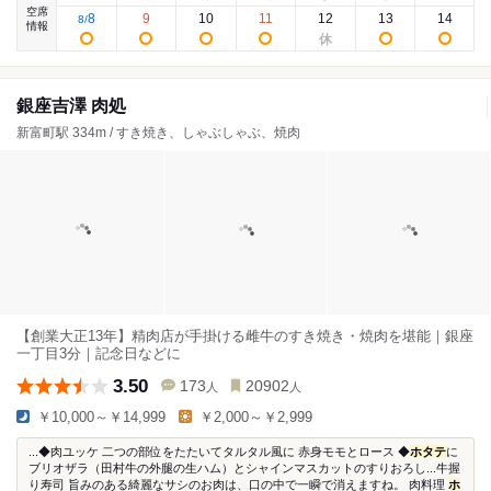
空席
8
9
10
11
12
13
14
8
/
情報
銀座吉澤 肉処
新富町駅 334m / すき焼き、しゃぶしゃぶ、焼肉
【創業大正13年】精肉店が手掛ける雌牛のすき焼き・焼肉を堪能｜銀座
一丁目3分｜記念日などに
3.50
173
20902
人
人
￥10,000～￥14,999
￥2,000～￥2,999
...◆肉ユッケ 二つの部位をたたいてタルタル風に 赤身モモとロース ◆
ホタテ
に
ブリオザラ（田村牛の外腿の生ハム）とシャインマスカットのすりおろし...牛握
り寿司 旨みのある綺麗なサシのお肉は、口の中で一瞬で消えますね。 肉料理
ホ