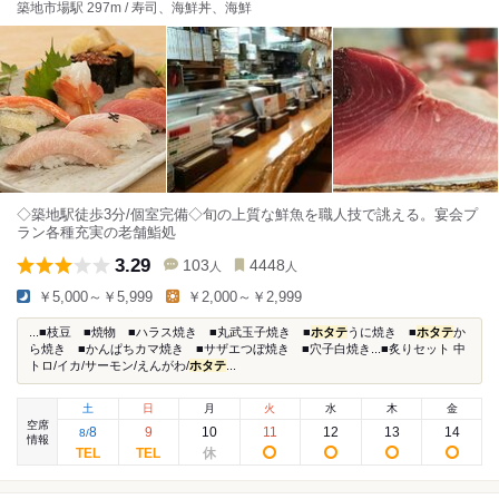
築地市場駅 297m / 寿司、海鮮丼、海鮮
◇築地駅徒歩3分/個室完備◇旬の上質な鮮魚を職人技で誂える。宴会プ
ラン各種充実の老舗鮨処
3.29
103
4448
人
人
￥5,000～￥5,999
￥2,000～￥2,999
...■枝豆 ■焼物 ■ハラス焼き ■丸武玉子焼き ■
ホタテ
うに焼き ■
ホタテ
か
ら焼き ■かんぱちカマ焼き ■サザエつぼ焼き ■穴子白焼き...■炙りセット 中
トロ/イカ/サーモン/えんがわ/
ホタテ
...
土
日
月
火
水
木
金
空席
8
9
10
11
12
13
14
8
/
情報