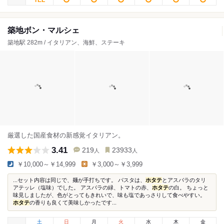
築地ボン・マルシェ
築地駅 282m / イタリアン、海鮮、ステーキ
厳選した国産食材の新感覚イタリアン。
3.41
219
23933
人
人
￥10,000～￥14,999
￥3,000～￥3,999
...セット内容は同じで、麺が手打ちです。 パスタは、
ホタテ
とアスパラのタリ
アテッレ（塩味）でした。 アスパラの緑、トマトの赤、
ホタテ
の白。 ちょっと
味見しましたが、色がとってもきれいで、味も塩であっさりして食べやすい。
ホタテ
の香りも良くて美味しかったです...
土
日
月
火
水
木
金