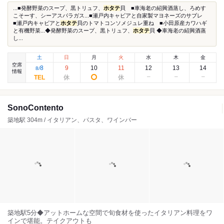
...■発酵野菜のスープ、黒トリュフ、
ホタテ
貝 ■車海老の紹興酒蒸し、ろめす
こそーす、シーアスパラガス...■瀬戸内キャビアと自家製マヨネーズのサブレ
■瀬戸内キャビアと
ホタテ
貝のトマトコンソメジュレ重ね ■小田原産カワハギ
と有機野菜...◆発酵野菜のスープ、黒トリュフ、
ホタテ
貝 ◆車海老の紹興酒蒸
し...
土
日
月
火
水
木
金
空席
8
9
10
11
12
13
14
8
/
情報
SonoContento
築地駅 304m / イタリアン、パスタ、ワインバー
築地駅5分◆アットホームな空間で旬食材を使ったイタリアン料理をワ
インで堪能。テイクアウトも