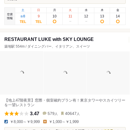
土
日
月
火
水
木
金
空席
8
9
10
11
12
13
14
8
/
情報
RESTAURANT LUKE with SKY LOUNGE
築地駅 554m / ダイニングバー、イタリアン、スイーツ
【地上47階夜景】窓際・個室確約プラン有！東京タワーやスカイツリー
を一望レストラン
3.47
579
40647
人
人
￥8,000～￥9,999
￥1,000～￥1,999