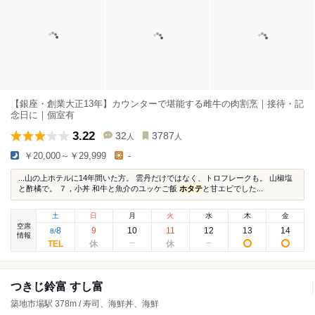
【銀座・創業大正13年】カウンターで堪能する雌牛の肉割烹｜接待・記
念日に｜個室有
3.22
32
3787
人
人
￥20,000～￥29,999
-
...山の上ホテルに14年間いた方。 雲丹だけではなく、トロフレークも。 山椒塩
と酢橘で。 ７，小丼 和牛と魚介のユッケご飯
ホタテ
と甘エビでした...
土
日
月
火
水
木
金
空席
8
9
10
11
12
13
14
8
/
情報
つきじ鈴富 すし富
築地市場駅 378m / 寿司、海鮮丼、海鮮