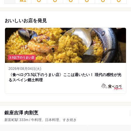
1
残
おいしいお店を発見
3.5以下のうまい店
2026年08月04日(火)
〈食べログ3.5以下のうまい店〉ここは通いたい！ 現代の感性が光
るスペイン郷土料理
銀座吉澤 肉割烹
新富町駅 333m / 牛料理、日本料理、すき焼き