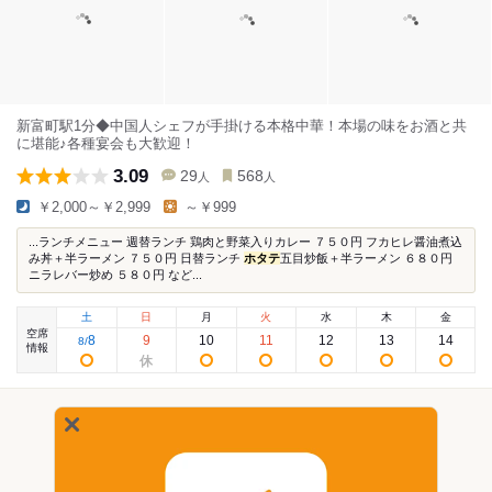
新富町駅1分◆中国人シェフが手掛ける本格中華！本場の味をお酒と共
に堪能♪各種宴会も大歓迎！
3.09
29
568
人
人
￥2,000～￥2,999
～￥999
...ランチメニュー 週替ランチ 鶏肉と野菜入りカレー ７５０円 フカヒレ醤油煮込
み丼＋半ラーメン ７５０円 日替ランチ
ホタテ
五目炒飯＋半ラーメン ６８０円
ニラレバー炒め ５８０円 など...
土
日
月
火
水
木
金
空席
8
9
10
11
12
13
14
8
/
情報