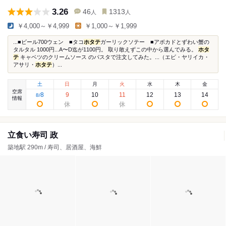
3.26
46
1313
人
人
￥4,000～￥4,999
￥1,000～￥1,999
...■ビール700ウェン ■タコ
ホタテ
ガーリックソテー ■アボカドとずわい蟹の
タルタル 1000円...A〜D迄が1100円。 取り敢えずこの中から選んでみる。
ホタ
テ
キャベツのクリームソース のパスタで注文してみた。...（エビ・ヤリイカ・
アサリ・
ホタテ
）...
土
日
月
火
水
木
金
空席
8
9
10
11
12
13
14
8
/
情報
立食い寿司 政
築地駅 290m / 寿司、居酒屋、海鮮