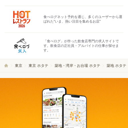
食べログネット予約を通じ、多くのユーザーから選
ばれた"いま、熱い注目を集めるお店"
「食べログ」が作った飲食店専門の求人サイトで
す。飲食店の正社員・アルバイトの仕事が探せま
す。
東京
東京 ホタテ
築地・湾岸・お台場 ホタテ
築地 ホタテ