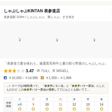
しゃぶしゃぶKINTAN 表参道店
表参道駅 329m / しゃぶしゃぶ、豚しゃぶ、すき焼き
「表参道で夏を味わう。厳選黒毛和牛と夏の彩り野菜のしゃぶしゃぶ」
3.47
714
36540
人
人
￥10,000～￥14,999
￥1,000～￥1,999
...✨ スープは2種類選べて、 「
ホタテ
レモン塩」と「
ホタテ
バター醤油」にした
んだけど この
ホタテ
バター醤油が優勝しててにんにくも効いてて...
土
日
月
火
水
木
金
空席
8
9
10
11
12
13
14
8
/
情報