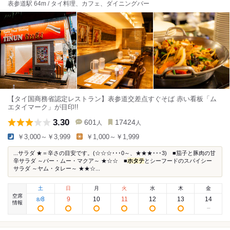
表参道駅 64m / タイ料理、カフェ、ダイニングバー
【タイ国商務省認定レストラン】表参道交差点すぐそば 赤い看板「ム
エタイマーク」が目印!!
3.30
601
17424
人
人
￥3,000～￥3,999
￥1,000～￥1,999
...サラダ ★＝辛さの目安です。(☆☆☆･･･0～、★★★･･･3) ■茄子と豚肉の甘
辛サラダ ～パー・ムー・マクア～ ★☆☆ ■
ホタテ
とシーフードのスパイシー
サラダ ～ヤム・タレー～ ★★☆...
土
日
月
火
水
木
金
空席
8
9
10
11
12
13
14
8
/
情報