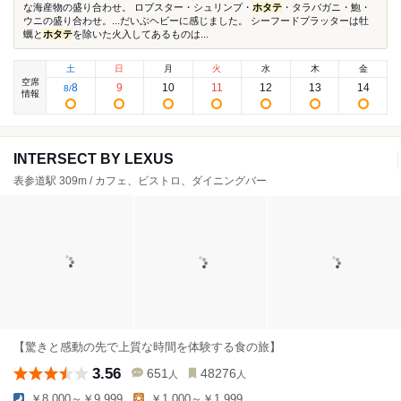
な海産物の盛り合わせ。 ロブスター・シュリンプ・
ホタテ
・タラバガニ・鮑・
ウニの盛り合わせ。...だいぶヘビーに感じました。 シーフードプラッターは牡
蠣と
ホタテ
を除いた火入してあるものは...
土
日
月
火
水
木
金
空席
8
9
10
11
12
13
14
8
/
情報
INTERSECT BY LEXUS
表参道駅 309m / カフェ、ビストロ、ダイニングバー
【驚きと感動の先で上質な時間を体験する食の旅】
3.56
651
48276
人
人
￥8,000～￥9,999
￥1,000～￥1,999