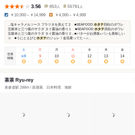
3.56
853
55781
人
人
￥10,000～￥14,999
￥4,000～￥4,999
...塩キャラメルソース プラリネを添えて２ ■SEAFOOD
ホタテ
貝柱のポワレ
五穀米と三つ葉のサラダ タイ醤油の香り１ ■SEAFOOD
ホタテ
貝柱のポワレ
五穀米と三つ葉のサラダ タイ醤油の香り２...■バターがお洒落♪パンも美味しい
☆ ■うにとえびと
ホタテ
のジュレ！金箔乗ってた～♪...
土
日
月
火
水
木
金
空席
8
9
10
11
12
13
14
8
/
情報
茶茶 Ryu-rey
表参道駅 288m / 居酒屋、日本料理、海鮮