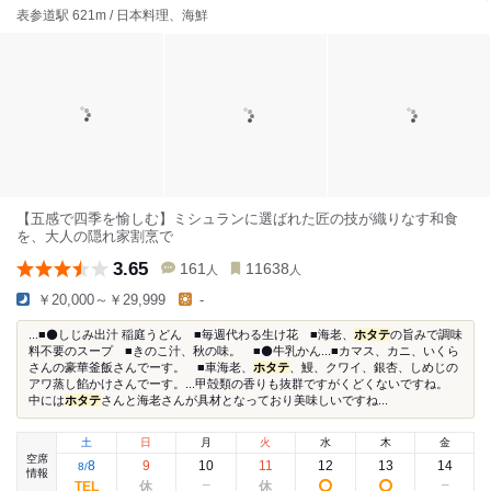
表参道駅 621m / 日本料理、海鮮
【五感で四季を愉しむ】ミシュランに選ばれた匠の技が織りなす和食
を、大人の隠れ家割烹で
3.65
161
11638
人
人
￥20,000～￥29,999
-
...■⚫しじみ出汁 稲庭うどん ■毎週代わる生け花 ■海老、
ホタテ
の旨みで調味
料不要のスープ ■きのこ汁、秋の味。 ■⚫牛乳かん...■カマス、カニ、いくら
さんの豪華釜飯さんでーす。 ■車海老、
ホタテ
、鰻、クワイ、銀杏、しめじの
アワ蒸し餡かけさんでーす。...甲殻類の香りも抜群ですがくどくないですね。
中には
ホタテ
さんと海老さんが具材となっており美味しいですね...
土
日
月
火
水
木
金
空席
8
9
10
11
12
13
14
8
/
情報