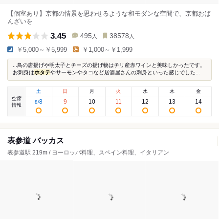
【個室あり】京都の情景を思わせるような和モダンな空間で、京都おば
んざいを
3.45
495
38578
人
人
￥5,000～￥5,999
￥1,000～￥1,999
...鳥の唐揚げや明太子とチーズの揚げ物はチリ産赤ワインと美味しかったです。
お刺身は
ホタテ
やサーモンやタコなど居酒屋さんの刺身といった感じでした...
土
日
月
火
水
木
金
空席
8
9
10
11
12
13
14
8
/
情報
表参道 バッカス
表参道駅 219m / ヨーロッパ料理、スペイン料理、イタリアン