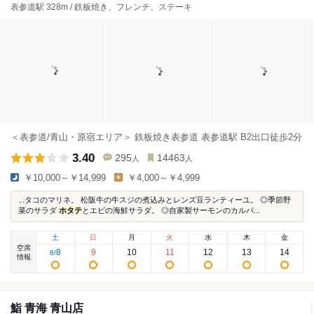
表参道駅 328m / 鉄板焼き、フレンチ、ステーキ
＜表参道/青山・原宿エリア＞ 鉄板焼き表参道 表参道駅 B2出口徒歩2分
3.40
295
14463
人
人
￥10,000～￥14,999
￥4,000～￥4,999
...タコのマリネ。 松阪牛の牛スジの煮込みとレンズ豆ランティーユ。 ◎季節野
菜のサラダ
ホタテ
とエビの海鮮サラダ。 ◎自家製サーモンのカルパ...
土
日
月
火
水
木
金
空席
8
9
10
11
12
13
14
8
/
情報
鮨 青海 青山店