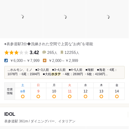
♦表参道駅3分◆洗練された空間で上質な“お肉”を堪能
3.42
265
12255
人
人
￥6,000～￥7,999
￥2,000～￥2,999
...ホルモン、ミノ ■2~3人前 ■3~4人前 ■4~5人前 ■海鮮 ■海老 ・4尾：
1078円 ・6尾：1584円 ■大粒
ホタテ
・4枚：2838円 ・6枚：4158円...
土
日
月
火
水
木
金
空席
8
9
10
11
12
13
14
8
/
情報
IDOL
表参道駅 361m / ダイニングバー、イタリアン