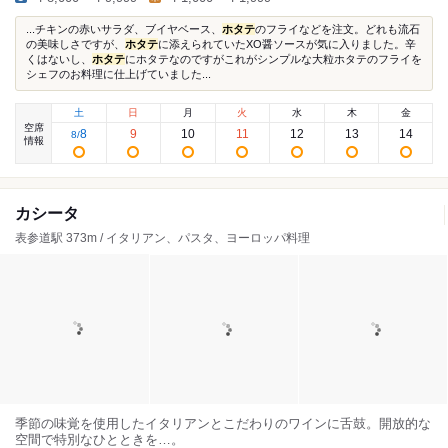
...チキンの赤いサラダ、ブイヤベース、
ホタテ
のフライなどを注文。どれも流石
の美味しさですが、
ホタテ
に添えられていたXO醤ソースが気に入りました。辛
くはないし、
ホタテ
にホタテなのですがこれがシンプルな大粒ホタテのフライを
シェフのお料理に仕上げていました...
土
日
月
火
水
木
金
空席
8
9
10
11
12
13
14
8
/
情報
カシータ
表参道駅 373m / イタリアン、パスタ、ヨーロッパ料理
季節の味覚を使用したイタリアンとこだわりのワインに舌鼓。開放的な
空間で特別なひとときを…。