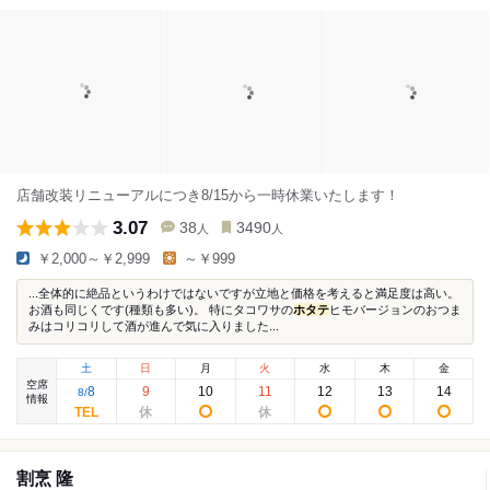
店舗改装リニューアルにつき8/15から一時休業いたします！
3.07
38
3490
人
人
￥2,000～￥2,999
～￥999
...全体的に絶品というわけではないですが立地と価格を考えると満足度は高い。
お酒も同じくです(種類も多い)。 特にタコワサの
ホタテ
ヒモバージョンのおつま
みはコリコリして酒が進んで気に入りました...
土
日
月
火
水
木
金
空席
8
9
10
11
12
13
14
8
/
情報
割烹 隆