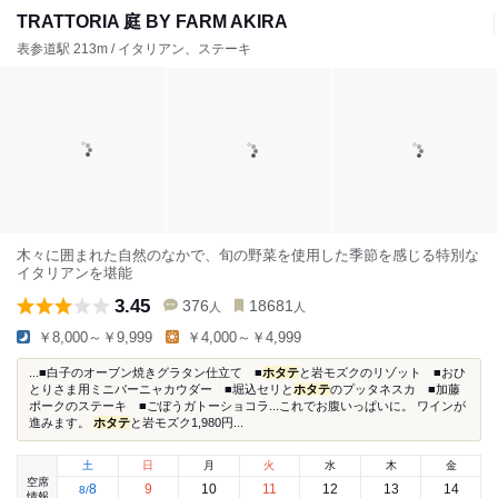
TRATTORIA 庭 BY FARM AKIRA
表参道駅 213m / イタリアン、ステーキ
木々に囲まれた自然のなかで、旬の野菜を使用した季節を感じる特別な
イタリアンを堪能
3.45
376
18681
人
人
￥8,000～￥9,999
￥4,000～￥4,999
...■白子のオーブン焼きグラタン仕立て ■
ホタテ
と岩モズクのリゾット ■おひ
とりさま用ミニバーニャカウダー ■堀込セリと
ホタテ
のプッタネスカ ■加藤
ポークのステーキ ■ごぼうガトーショコラ...これでお腹いっぱいに。 ワインが
進みます。
ホタテ
と岩モズク1,980円...
土
日
月
火
水
木
金
空席
8
9
10
11
12
13
14
8
/
情報