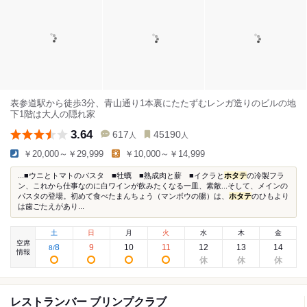
表参道駅から徒歩3分、青山通り1本裏にたたずむレンガ造りのビルの地
下1階は大人の隠れ家
3.64
617
45190
人
人
￥20,000～￥29,999
￥10,000～￥14,999
...■ウニとトマトのパスタ ■牡蠣 ■熟成肉と薪 ■イクラと
ホタテ
の冷製フラ
ン、これから仕事なのに白ワインが飲みたくなる一皿、素敵...そして、メインの
パスタの登場。初めて食べたまんちょう（マンボウの腸）は、
ホタテ
のひもより
は歯ごたえがあり...
土
日
月
火
水
木
金
空席
8
9
10
11
12
13
14
8
/
情報
レストランバー ブリンプクラブ