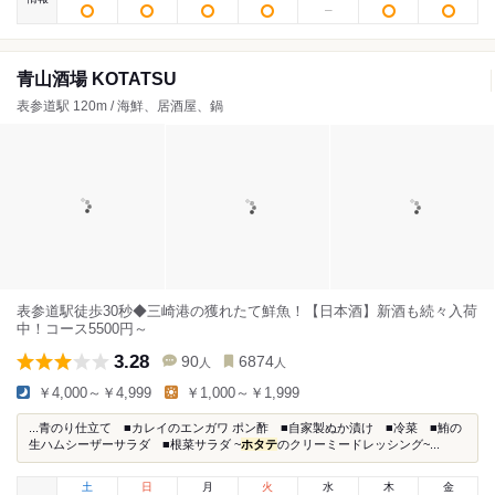
青山酒場 KOTATSU
表参道駅 120m / 海鮮、居酒屋、鍋
表参道駅徒歩30秒◆三崎港の獲れたて鮮魚！【日本酒】新酒も続々入荷
中！コース5500円～
3.28
90
6874
人
人
￥4,000～￥4,999
￥1,000～￥1,999
...青のり仕立て ■カレイのエンガワ ポン酢 ■自家製ぬか漬け ■冷菜 ■鮪の
生ハムシーザーサラダ ■根菜サラダ ~
ホタテ
のクリーミードレッシング~...
土
日
月
火
水
木
金