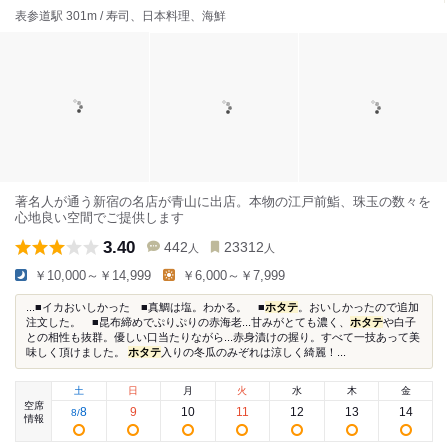
表参道駅 301m / 寿司、日本料理、海鮮
著名人が通う新宿の名店が青山に出店。本物の江戸前鮨、珠玉の数々を
心地良い空間でご提供します
3.40
442
23312
人
人
￥10,000～￥14,999
￥6,000～￥7,999
...■イカおいしかった ■真鯛は塩。わかる。 ■
ホタテ
。おいしかったので追加
注文した。 ■昆布締めでぷりぷりの赤海老...甘みがとても濃く、
ホタテ
や白子
との相性も抜群。優しい口当たりながら...赤身漬けの握り。すべて一技あって美
味しく頂けました。
ホタテ
入りの冬瓜のみぞれは涼しく綺麗！...
土
日
月
火
水
木
金
空席
8
9
10
11
12
13
14
8
/
情報