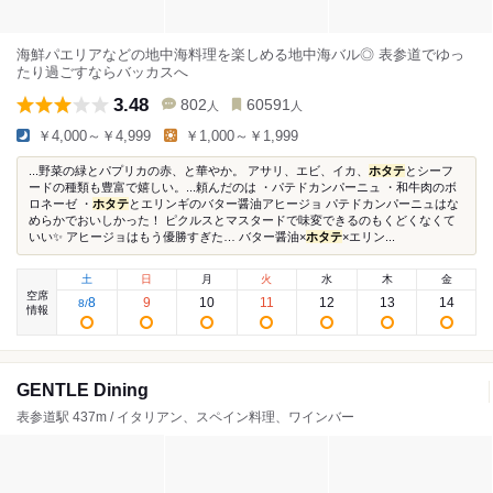
海鮮パエリアなどの地中海料理を楽しめる地中海バル◎ 表参道でゆっ
たり過ごすならバッカスへ
3.48
802
60591
人
人
￥4,000～￥4,999
￥1,000～￥1,999
...野菜の緑とパプリカの赤、と華やか。 アサリ、エビ、イカ、
ホタテ
とシーフ
ードの種類も豊富で嬉しい。...頼んだのは ・パテドカンパーニュ ・和牛肉のボ
ロネーゼ ・
ホタテ
とエリンギのバター醤油アヒージョ パテドカンパーニュはな
めらかでおいしかった！ ピクルスとマスタードで味変できるのもくどくなくて
いい✨ アヒージョはもう優勝すぎた… バター醤油×
ホタテ
×エリン...
土
日
月
火
水
木
金
空席
8
9
10
11
12
13
14
8
/
情報
GENTLE Dining
表参道駅 437m / イタリアン、スペイン料理、ワインバー