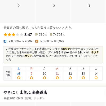
表参道の隠れ家で、大人が集う上質なひとときを。
3.47
780
74703
人
人
￥8,000～￥9,999
￥3,000～￥3,999
...今度はディナーでも…また利用したいです✨️ ○
ホタテ
のソテーはマッシュルー
ムの泡と金木犀の香りが良い感じ✨ ディル好きすぎ❤️ 器の中も秋〜 が、
ホタテ
のソテーなのに
ホタテ
1粒牡蠣2粒⚠️ ソースに塗れてるから食べてしまうとこだ
った...
土
日
月
火
水
木
金
空席
8
9
10
11
12
13
14
8
/
情報
やきにく 山笑ふ 表参道店
表参道駅 292m / 焼肉、ホルモン