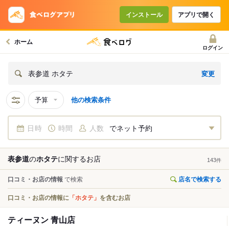
インストール
アプリで開く
ホーム
ログイン
変更
表参道 ホタテ
予算
他の検索条件
日時
時間
人数
でネット予約
表参道
の
ホタテ
に関する
お店
143
件
口コミ・お店の情報
で検索
店名で検索する
口コミ・お店の情報に
「ホタテ」
を含むお店
ティーヌン 青山店