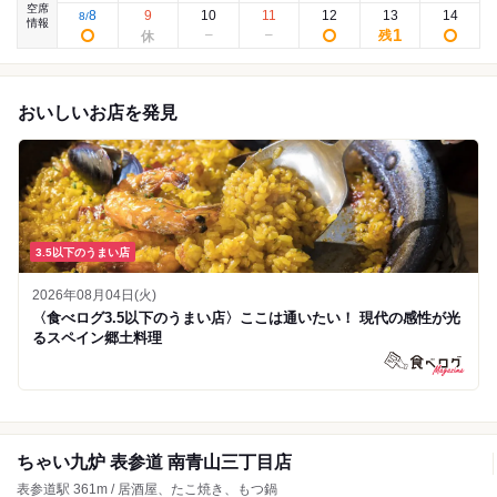
空席
8
9
10
11
12
13
14
8
/
情報
1
残
おいしいお店を発見
3.5以下のうまい店
2026年08月04日(火)
〈食べログ3.5以下のうまい店〉ここは通いたい！ 現代の感性が光
るスペイン郷土料理
ちゃい九炉 表参道 南青山三丁目店
表参道駅 361m / 居酒屋、たこ焼き、もつ鍋