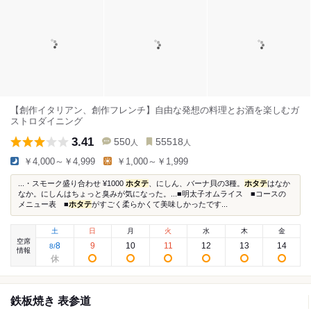
【創作イタリアン、創作フレンチ】自由な発想の料理とお酒を楽しむガ
ストロダイニング
3.41
550
55518
人
人
￥4,000～￥4,999
￥1,000～￥1,999
...・スモーク盛り合わせ ¥1000
ホタテ
、にしん、バーナ貝の3種。
ホタテ
はなか
なか。にしんはちょっと臭みが気になった。...■明太子オムライス ■コースの
メニュー表 ■
ホタテ
がすごく柔らかくて美味しかったです...
土
日
月
火
水
木
金
空席
8
9
10
11
12
13
14
8
/
情報
鉄板焼き 表参道