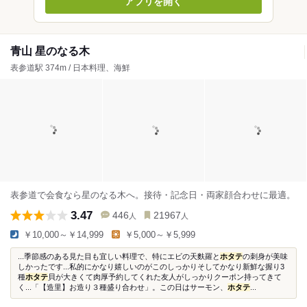
アプリを開く
青山 星のなる木
表参道駅 374m / 日本料理、海鮮
表参道で会食なら星のなる木へ。接待・記念日・両家顔合わせに最適。
3.47
446
21967
人
人
￥10,000～￥14,999
￥5,000～￥5,999
...季節感のある見た目も宜しい料理で、特にエビの天麩羅と
ホタテ
の刺身が美味
しかったです...私的にかなり嬉しいのがこのしっかりそしてかなり新鮮な握り3
種
ホタテ
貝が大きくて肉厚予約してくれた友人がしっかりクーポン持ってきて
く...「【造里】お造り３種盛り合わせ」。この日はサーモン、
ホタテ
...