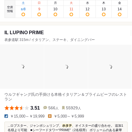
土
日
月
火
水
木
金
空席
8
9
10
11
12
13
14
8
/
情報
IL LUPINO PRIME
表参道駅 315m / イタリアン、ステーキ、ダイニングバー
ウルフギャング氏の手掛ける本格イタリアン＆プライムビーフのレスト
ラン
3.51
566
55929
人
人
￥15,000～￥19,999
￥5,000～￥5,999
...ロブスター、ジャンボシュリンプ、
ホタテ
、オイスターの盛り合わせ。 追加1
名様より可能 ■シーフードタワー“PRIME”（2名様用） ボリュームのある豪華