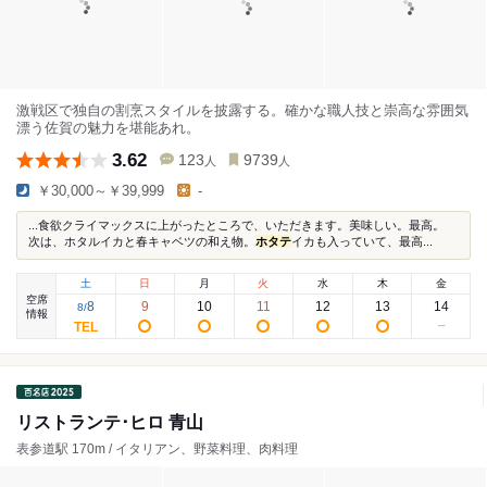
激戦区で独自の割烹スタイルを披露する。確かな職人技と崇高な雰囲気
漂う佐賀の魅力を堪能あれ。
3.62
123
9739
人
人
￥30,000～￥39,999
-
...食欲クライマックスに上がったところで、いただきます。美味しい。最高。
次は、ホタルイカと春キャベツの和え物。
ホタテ
イカも入っていて、最高...
土
日
月
火
水
木
金
空席
8
9
10
11
12
13
14
8
/
情報
リストランテ･ヒロ 青山
表参道駅 170m / イタリアン、野菜料理、肉料理