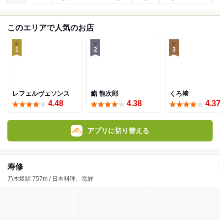
このエリアで人気のお店
1
2
3
レフェルヴェソンス
鮨 龍次郎
くろ﨑
4.48
4.38
4.3
アプリに切り替える
寿修
乃木坂駅 757m / 日本料理、海鮮