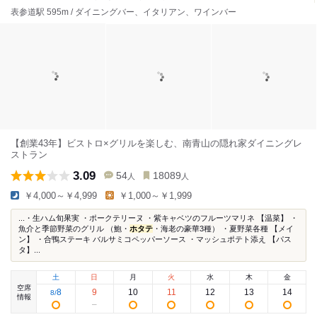
表参道駅 595m / ダイニングバー、イタリアン、ワインバー
【創業43年】ビストロ×グリルを楽しむ、南青山の隠れ家ダイニングレ
ストラン
3.09
54
18089
人
人
￥4,000～￥4,999
￥1,000～￥1,999
...・生ハム旬果実 ・ポークテリーヌ ・紫キャベツのフルーツマリネ 【温菜】 ・
魚介と季節野菜のグリル （鮑・
ホタテ
・海老の豪華3種） ・夏野菜各種 【メイ
ン】 ・合鴨ステーキ バルサミコペッパーソース ・マッシュポテト添え 【パス
タ】...
土
日
月
火
水
木
金
空席
8
9
10
11
12
13
14
8
/
情報