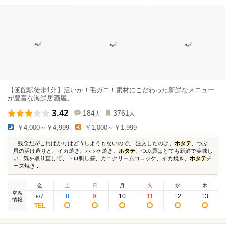
【函館駅徒歩1分】活いか！毛ガニ！素材にこだわった新鮮なメニュー
が豊富な海鮮居酒屋。
3.42
184
3761
人
人
￥4,000～￥4,999
￥1,000～￥1,999
...残念だがこればかりはどうしようもないので。 注文したのは、
ホタテ
、つぶ
貝の活け造りと、イカ焼き、ホッケ焼き。
ホタテ
、つぶ貝はとても新鮮で美味し
い...気を取り直して、トロ刺し盛、カニクリームコロッケ、イカ焼き、
ホタテ
チ
ーズ焼き...
金
土
日
月
火
水
木
空席
7
8
9
10
11
12
13
8
/
情報