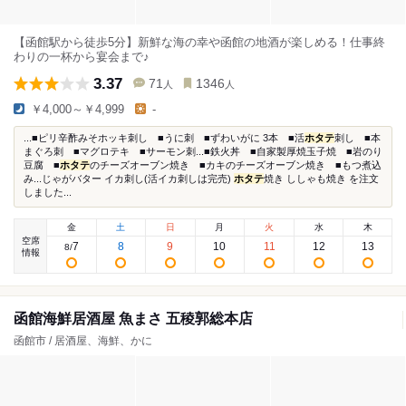
【函館駅から徒歩5分】新鮮な海の幸や函館の地酒が楽しめる！仕事終
わりの一杯から宴会まで♪
3.37
71
1346
人
人
￥4,000～￥4,999
-
...■ピリ辛酢みそホッキ刺し ■うに刺 ■ずわいがに 3本 ■活
ホタテ
刺し ■本
まぐろ刺 ■マグロテキ ■サーモン刺...■鉄火丼 ■自家製厚焼玉子焼 ■岩のり
豆腐 ■
ホタテ
のチーズオーブン焼き ■カキのチーズオーブン焼き ■もつ煮込
み...じゃがバター イカ刺し(活イカ刺しは完売)
ホタテ
焼き ししゃも焼き を注文
しました...
金
土
日
月
火
水
木
空席
7
8
9
10
11
12
13
8
/
情報
函館海鮮居酒屋 魚まさ 五稜郭総本店
函館市 / 居酒屋、海鮮、かに