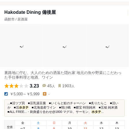
Hakodate Dining 備後屋
函館市 / 居酒屋
裏路地に佇む、大人のための洒落た隠れ家 地元の魚や野菜にこだわっ
た手仕事料理と地酒、ワイン
3.23
45
1903
人
人
￥5,000～￥5,999
-
...■活ツブ貝 ■豆乳湯豆腐 ■いくらと鮭のチャーハン ■炙りたらこ ■活い
か ■活
ホタテ
■北海道産ワイン ■情け嶋 ■郷宝 特別純米 ■五稜 純米酒
■ALL FREE...・刺身盛り合わせ@1800 マグロ、サーモン、
ホタテ
...
金
土
日
月
火
水
木
空席