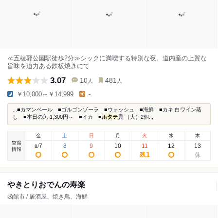
≪五稜郭公園駅徒歩2分≫シックに満喫する特別な夜。道内産の上質な
旨味を迫力ある鉄板焼きにて
3.07
10
481
人
人
￥10,000～￥14,999
-
...■カマンベール ■ゴルゴンゾーラ ■ウォッシュ ■海鮮 ■カキ 白ワイン蒸
し ■本日の魚 1,300円～ ■イカ ■
ホタテ
貝 （大）2個...
金
土
日
月
火
水
木
空席
7
8
9
10
11
12
13
8
/
情報
1
残
やきとりおでんの寿楽
函館市 / 居酒屋、焼き鳥、海鮮