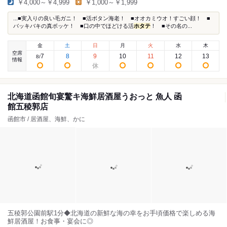
￥4,000～￥4,999
￥1,000～￥1,999
...■実入りの良い毛ガニ！ ■活ボタン海老！ ■オオカミウオ！すごい顔！ ■
バッキバキの真ボッケ！ ■口の中でほどける活
ホタテ
！ ■その名の...
金
土
日
月
火
水
木
空席
7
8
9
10
11
12
13
8
/
情報
北海道函館旬宴驚キ海鮮居酒屋うおっと 魚人 函
館五稜郭店
函館市 / 居酒屋、海鮮、かに
五稜郭公園前駅1分◆北海道の新鮮な海の幸をお手頃価格で楽しめる海
鮮居酒屋！お食事・宴会に◎