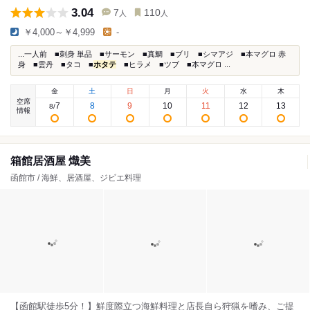
3.04
7
110
人
人
￥4,000～￥4,999
-
...一人前 ■刺身 単品 ■サーモン ■真鯛 ■ブリ ■シマアジ ■本マグロ 赤
身 ■雲丹 ■タコ ■
ホタテ
■ヒラメ ■ツブ ■本マグロ ...
金
土
日
月
火
水
木
空席
7
8
9
10
11
12
13
8
/
情報
箱館居酒屋 熾美
函館市 / 海鮮、居酒屋、ジビエ料理
【函館駅徒歩5分！】鮮度際立つ海鮮料理と店長自ら狩猟を嗜み、ご提