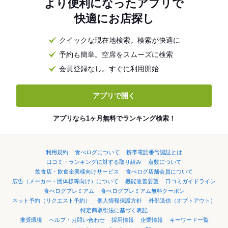
より便利になったアプリで
快適にお店探し
クイックな現在地検索。検索が快適に
予約も簡単。空席をスムーズに検索
会員登録なし。すぐに利用開始
アプリで開く
アプリなら1ヶ月無料でランキング検索！
利用規約
食べログについて
携帯電話番号認証とは
口コミ・ランキングに対する取り組み
点数について
飲食店・飲食企業様向けサービス
食べログ店舗会員について
広告（メーカー・団体様等向け）について
機能改善要望
口コミガイドライン
食べログプレミアム
食べログプレミアム無料クーポン
ネット予約（リクエスト予約）
個人情報保護方針
外部送信（オプトアウト）
特定商取引法に基づく表記
推奨環境
ヘルプ・お問い合わせ
採用情報
企業情報
キーワード一覧