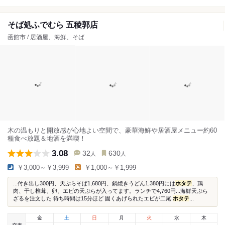
そば処ふでむら 五稜郭店
函館市 / 居酒屋、海鮮、そば
木の温もりと開放感が心地よい空間で、豪華海鮮や居酒屋メニュー約60
種食べ放題＆地酒を満喫！
3.08
32
630
人
人
￥3,000～￥3,999
￥1,000～￥1,999
...付き出し300円、天ぷらそば1,680円、鍋焼きうどん1,380円には
ホタテ
、鶏
肉、干し椎茸、卵、エビの天ぷらが入ってます。ランチで4,760円...海鮮天ぷら
ざるを注文した 待ち時間は15分ほど 固くあげられたエビが二尾
ホタテ
...
金
土
日
月
火
水
木