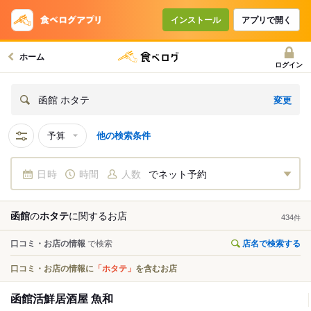
インストール
アプリで開く
ホーム
ログイン
変更
函館 ホタテ
予算
他の検索条件
日時
時間
人数
でネット予約
函館
の
ホタテ
に関する
お店
434
件
口コミ・お店の情報
で検索
店名で検索する
口コミ・お店の情報に
「ホタテ」
を含むお店
函館活鮮居酒屋 魚和