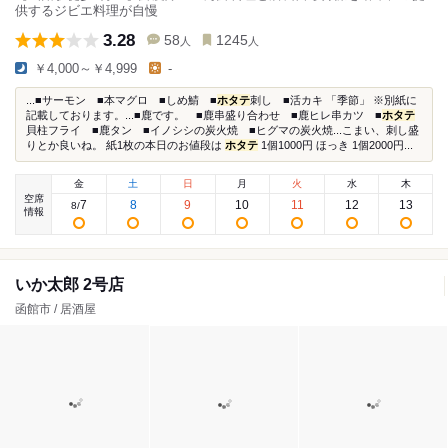
供するジビエ料理が自慢
3.28
58
1245
人
人
￥4,000～￥4,999
-
...■サーモン ■本マグロ ■しめ鯖 ■
ホタテ
刺し ■活カキ 「季節」 ※別紙に
記載しております。...■鹿です。 ■鹿串盛り合わせ ■鹿ヒレ串カツ ■
ホタテ
貝柱フライ ■鹿タン ■イノシシの炭火焼 ■ヒグマの炭火焼...こまい、刺し盛
りとか良いね。 紙1枚の本日のお値段は
ホタテ
1個1000円 ほっき 1個2000円...
金
土
日
月
火
水
木
空席
7
8
9
10
11
12
13
8
/
情報
いか太郎 2号店
函館市 / 居酒屋