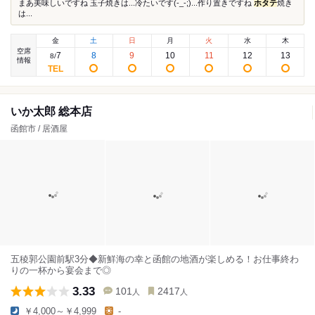
まあ美味しいですね 玉子焼きは...冷たいです(-_-;)...作り置きですね
ホタテ
焼き
は...
金
土
日
月
火
水
木
空席
7
8
9
10
11
12
13
8
/
情報
いか太郎 総本店
函館市 / 居酒屋
五稜郭公園前駅3分◆新鮮海の幸と函館の地酒が楽しめる！お仕事終わ
りの一杯から宴会まで◎
3.33
101
2417
人
人
￥4,000～￥4,999
-