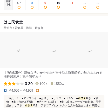
空席
7
8
9
10
11
12
13
8
/
情報
はこ民食堂
函館市 / 居酒屋、海鮮、焼き鳥
【函館駅5分】新鮮な活いかや旬魚が自慢◎北海道函館の魅力あふれる
海鮮居酒屋！完全個室あり
3.30
100
1550
人
人
￥4,000～￥4,999
-
...冷た！！ ■アジフライ ■お通し ■サラダ ■パカン ■
ホタテ
焼き ■漬
物 ■串（何かは不明） ■活イカ（の足） ■刺し盛り...オーダーは刺身、玉子
焼き、サラダ、
ホタテ
焼き... アジフライにハムカツなんかも注文します 刺身は