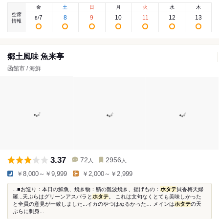
金
土
日
月
火
水
木
空席
7
8
9
10
11
12
13
8
/
情報
郷土風味 魚来亭
函館市 / 海鮮
3.37
72
2956
人
人
￥8,000～￥9,999
￥2,000～￥2,999
...■お造り：本日の鮮魚、焼き物：鯖の難波焼き、揚げもの：
ホタテ
貝香梅天婦
羅...天ぷらはグリーンアスパラと
ホタテ
。 これは文句なくとても美味しかった
と全員の意見が一致しました...イカのやつはぬるかった… メインは
ホタテ
の天
ぷらに刺身...