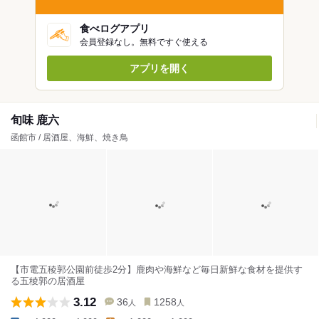
食べログアプリ
会員登録なし。無料ですぐ使える
アプリを開く
旬味 鹿六
函館市 / 居酒屋、海鮮、焼き鳥
【市電五稜郭公園前徒歩2分】鹿肉や海鮮など毎日新鮮な食材を提供す
る五稜郭の居酒屋
3.12
36
1258
人
人