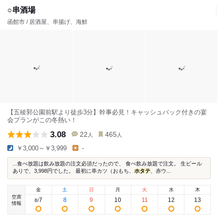
○串酒場
函館市 / 居酒屋、串揚げ、海鮮
【五稜郭公園前駅より徒歩3分】幹事必見！キャッシュバック付きの宴
会プランがこの冬熱い！
3.08
22
465
人
人
￥3,000～￥3,999
-
...食べ放題は飲み放題の注文必須だったので、 食べ飲み放題で注文。 生ビール
ありで、3,998円でした。 最初に串カツ（おもち、
ホタテ
、赤ウ...
金
土
日
月
火
水
木
空席
7
8
9
10
11
12
13
8
/
情報