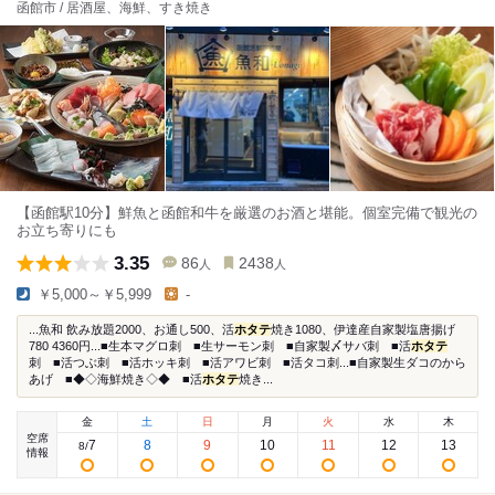
函館市 / 居酒屋、海鮮、すき焼き
【函館駅10分】鮮魚と函館和牛を厳選のお酒と堪能。個室完備で観光の
お立ち寄りにも
3.35
86
2438
人
人
￥5,000～￥5,999
-
...魚和 飲み放題2000、お通し500、活
ホタテ
焼き1080、伊達産自家製塩唐揚げ
780 4360円...■生本マグロ刺 ■生サーモン刺 ■自家製〆サバ刺 ■活
ホタテ
刺 ■活つぶ刺 ■活ホッキ刺 ■活アワビ刺 ■活タコ刺...■自家製生ダコのから
あげ ■◆◇海鮮焼き◇◆ ■活
ホタテ
焼き...
金
土
日
月
火
水
木
空席
7
8
9
10
11
12
13
8
/
情報