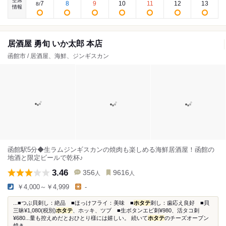
空席
7
8
9
10
11
12
13
8
/
情報
居酒屋 勇旬 いか太郎 本店
函館市 / 居酒屋、海鮮、ジンギスカン
函館駅5分◆生ラムジンギスカンの焼肉も楽しめる海鮮居酒屋！函館の
地酒と限定ビールで乾杯♪
3.46
356
9616
人
人
￥4,000～￥4,999
-
...■つぶ貝刺し：絶品 ■ほっけフライ：美味 ■
ホタテ
刺し：歯応え良好 ■貝
三昧¥1,080(税別)
ホタテ
、ホッキ、ツブ ■生ボタンエビ刺¥980、活タコ刺
¥680...量も控えめだとおひとり様には嬉しい。 続いて
ホタテ
のチーズオーブン
焼き...