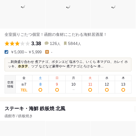
全室掘りごたつ個室！函館の食材にこだわる海鮮居酒屋！
3.38
126
5844
人
人
￥5,000～￥5,999
-
...刺身盛り合わせ 煮アナゴ、ボタンエビ 塩水ウニ、いくら 本マグロ、カレイ ホ
ッキ、
ホタテ
、ツブ などなど豪華や〜 煮アナゴとろける〜 本...
金
土
日
月
火
水
木
空席
7
8
9
10
11
12
13
8
/
情報
ステーキ・海鮮 鉄板焼 北風
函館市 / 鉄板焼き