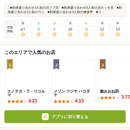
...■刺身盛り合わせ3人前の活ツブ貝 ■刺身盛り合わせ3人前の活ホッキ貝 ■刺
身盛り合わせ3人前のウニ ■刺身盛り合わせ3人前の
ホタテ
■コ...
金
土
日
月
火
水
木
空席
7
8
9
10
11
12
13
8
/
情報
このエリアで人気のお店
1
2
3
エノテカ・ラ・リコル
メゾン フジヤ ハコダ
鮨おおね田
マ
テ
3.7
4.21
4.13
アプリに切り替える