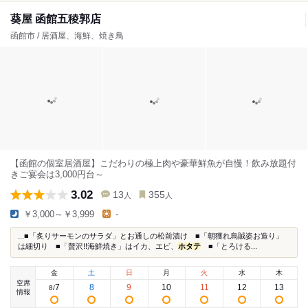
葵屋 函館五稜郭店
函館市 / 居酒屋、海鮮、焼き鳥
【函館の個室居酒屋】こだわりの極上肉や豪華鮮魚が自慢！飲み放題付
きご宴会は3,000円台～
3.02
13
355
人
人
￥3,000～￥3,999
-
...■「炙りサーモンのサラダ」とお通しの松前漬け ■「朝獲れ烏賊姿お造り」
は細切り ■「贅沢!!海鮮焼き」はイカ、エビ、
ホタテ
■「とろける...
金
土
日
月
火
水
木
空席
7
8
9
10
11
12
13
8
/
情報