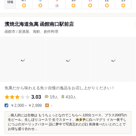
7
8
9
10
11
12
13
8
/
情報
濱焼北海道魚萬 函館南口駅前店
函館市 / 居酒屋、海鮮、創作料理
魚萬だから味わえる魚☆自慢の逸品をお召し上がりください！
3.03
19
410
人
人
￥2,000～￥2,999
-
...個人的には生物は もうちょっとなのでこちらへ 120分コース、プラス200円の
生ビール、生しぼりコースで 生でスタート、
ホタテ
に白ハマグリ イカ一夜干し
につぶのガーリックバター 話に夢中で写真忘れた(泣) 刺身食べたいとのことで
お得な盛り合わせ...