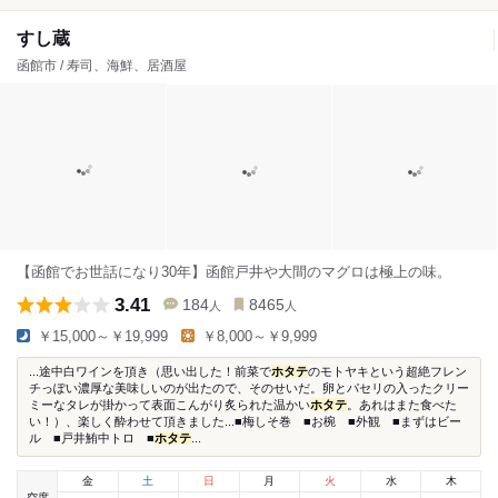
すし蔵
函館市 / 寿司、海鮮、居酒屋
【函館でお世話になり30年】函館戸井や大間のマグロは極上の味。
3.41
184
8465
人
人
￥15,000～￥19,999
￥8,000～￥9,999
...途中白ワインを頂き（思い出した！前菜で
ホタテ
のモトヤキという超絶フレン
チっぽい濃厚な美味しいのが出たので、そのせいだ。卵とパセリの入ったクリー
ミーなタレが掛かって表面こんがり炙られた温かい
ホタテ
。あれはまた食べた
い！）、楽しく酔わせて頂きました...■梅しそ巻 ■お椀 ■外観 ■まずはビー
ル ■戸井鮪中トロ ■
ホタテ
...
金
土
日
月
火
水
木
空席