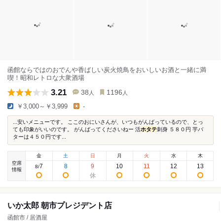
函館ならではのおでんや香ばしい炭火焼鳥をおいしいお酒と一緒に満
喫！昭和レトロな大衆酒場
3.21
38
1196
人
人
￥3,000～￥3,999
-
...安いメニューです。 ここのおにいさんが、いつもがんばっているので、とっ
ても印象がいいのです。 がんばってくださいねー 活
ホタテ
刺身 ５８０円 芋バ
ターは４５０円です...
金
土
日
月
火
水
木
空席
7
8
9
10
11
12
13
8
/
情報
いか太郎 朝市プレジデント店
函館市 / 居酒屋