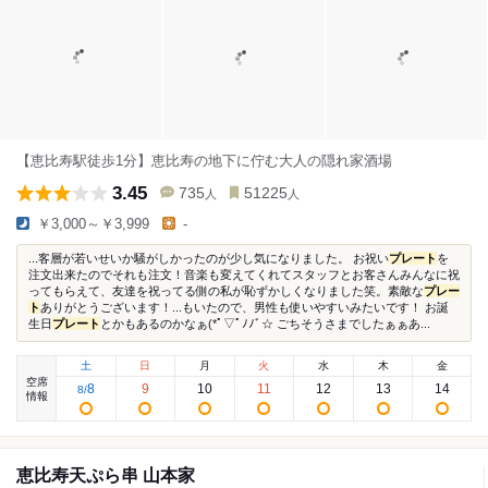
【恵比寿駅徒歩1分】恵比寿の地下に佇む大人の隠れ家酒場
3.45
735
51225
人
人
￥3,000～￥3,999
-
...客層が若いせいか騒がしかったのが少し気になりました。 お祝い
プレート
を
注文出来たのでそれも注文！音楽も変えてくれてスタッフとお客さんみんなに祝
ってもらえて、友達を祝ってる側の私が恥ずかしくなりました笑。素敵な
プレー
ト
ありがとうございます！...もいたので、男性も使いやすいみたいです！ お誕
生日
プレート
とかもあるのかなぁ(*ﾟ▽ﾟﾉﾉﾞ☆ ごちそうさまでしたぁぁあ...
土
日
月
火
水
木
金
空席
8
9
10
11
12
13
14
8
/
情報
恵比寿天ぷら串 山本家