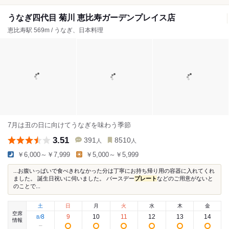
うなぎ四代目 菊川 恵比寿ガーデンプレイス店
恵比寿駅 569m / うなぎ、日本料理
7月は丑の日に向けてうなぎを味わう季節
3.51
391
8510
人
人
￥6,000～￥7,999
￥5,000～￥5,999
...お腹いっぱいで食べきれなかった分は丁寧にお持ち帰り用の容器に入れてくれ
ました。 誕生日祝いに伺いました。 バースデー
プレート
などのご用意がないと
のことで...
土
日
月
火
水
木
金
空席
8
9
10
11
12
13
14
8
/
情報