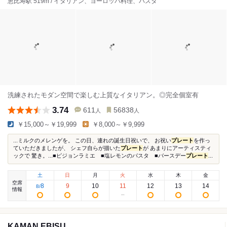
恵比寿駅 519m / イタリアン、ヨーロッパ料理、パスタ
洗練されたモダン空間で楽しむ上質なイタリアン。◎完全個室有
3.74
611
56838
人
人
￥15,000～￥19,999
￥8,000～￥9,999
...ミルクのメレンゲを。 この日、連れの誕生日祝いで、 お祝い
プレート
を作っ
ていただきましたが、 シェフ自らが描いた
プレート
が あまりにアーティスティ
ックで 驚き。...■ピジョンラミエ ■塩レモンのパスタ ■バースデー
プレート
...
土
日
月
火
水
木
金
空席
8
9
10
11
12
13
14
8
/
情報
KAMAN EBISU