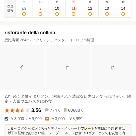
土
日
月
火
水
木
金
空席
8
9
10
11
12
13
14
8
/
情報
ristorante della collina
恵比寿駅 284m / イタリアン、パスタ、ヨーロッパ料理
20年続く老舗イタリアン。洗練された清潔な店内はとても心地良い。限
定・人気ウニパスタは必食
3.56
774
60608
人
人
￥8,000～￥9,999
￥3,000～￥3,999
...食べログクーポンにあったデザートメッセージ
プレート
を前日に予約 内容は
以下※記憶はあいまい笑 ・スープ...ドルチェは食べログクーポンでお友達に内