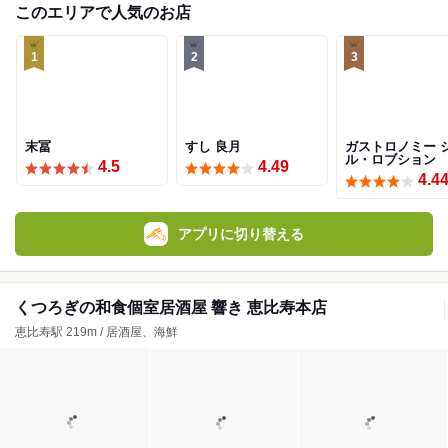
このエリアで人気のお店
1
2
3
末冨
すし 良月
ガストロノミー 
ル・ロブション
4.5
4.49
4.4
アプリに切り替える
くつろぎの和食個室居酒屋 響き 恵比寿本店
恵比寿駅 219m / 居酒屋、海鮮