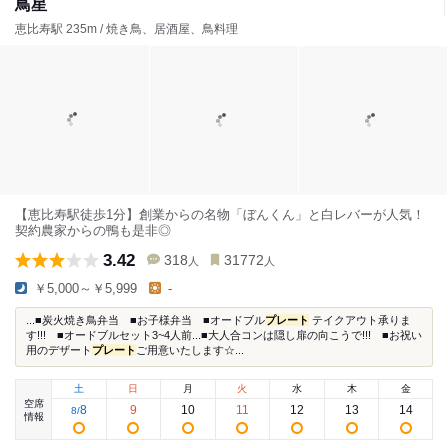
鳥星
恵比寿駅 235m / 焼き鳥、居酒屋、鳥料理
【恵比寿駅徒歩1分】創業からの名物「ぼんくん」と白レバーが人気！
契約農家からの鴨も是非◎
3.42
318
31772
人
人
￥5,000～￥5,999
-
...■炭火焼き鳥弁当 ■お子様弁当 ■オードブル
プレート
テイクアウト承りま
す!!! ■オードブルセット3~4人前...■大人合コンは隠し扉の向こうで!!! ■お祝い
用のデザート
プレート
ご用意いたします☆...
土
日
月
火
水
木
金
空席
8
9
10
11
12
13
14
8
/
情報