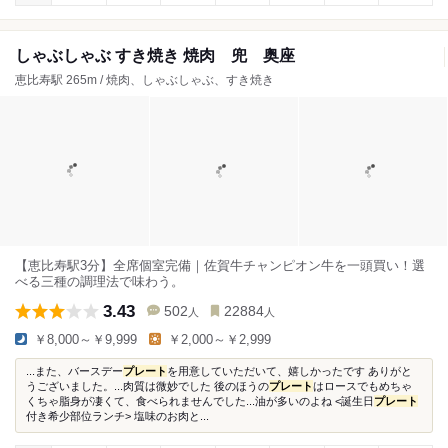
しゃぶしゃぶ すき焼き 焼肉 兜 奥座
恵比寿駅 265m / 焼肉、しゃぶしゃぶ、すき焼き
【恵比寿駅3分】全席個室完備｜佐賀牛チャンピオン牛を一頭買い！選
べる三種の調理法で味わう。
3.43
502
22884
人
人
￥8,000～￥9,999
￥2,000～￥2,999
...また、バースデー
プレート
を用意していただいて、嬉しかったです ありがと
うございました。...肉質は微妙でした 後のほうの
プレート
はロースでもめちゃ
くちゃ脂身が凄くて、食べられませんでした...油が多いのよね <誕生日
プレート
付き希少部位ランチ> 塩味のお肉と...