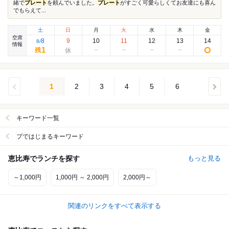
緒で
プレート
を頼んでいました。
プレート
がすごく可愛らしくてお友達にも喜ん
でもらえて...
土
日
月
火
水
木
金
空席
8
9
10
11
12
13
14
8
/
情報
1
残
1
2
3
4
5
6
キーワード一覧
プではじまるキーワード
恵比寿でランチを探す
もっと見る
～1,000円
1,000円 ～ 2,000円
2,000円～
関連のリンクをすべて表示する