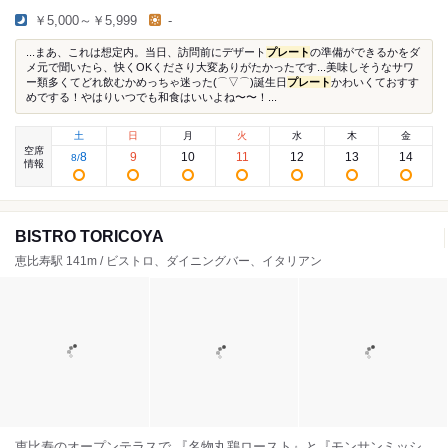
￥5,000～￥5,999
-
...まあ、これは想定内。当日、訪問前にデザート
プレート
の準備ができるかをダ
メ元で聞いたら、快くOKくださり大変ありがたかったです...美味しそうなサワ
ー類多くてどれ飲むかめっちゃ迷った(⌒▽⌒)誕生日
プレート
かわいくておすす
めでする！やはりいつでも和食はいいよね〜〜！...
土
日
月
火
水
木
金
空席
8
9
10
11
12
13
14
8
/
情報
BISTRO TORICOYA
恵比寿駅 141m / ビストロ、ダイニングバー、イタリアン
恵比寿のオープンテラスで 『名物丸鶏ロースト』と『モンサンミッシ