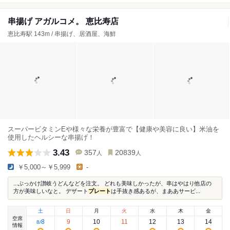
串揚げ アガルコメ。 恵比寿店
恵比寿駅 143m / 串揚げ、居酒屋、海鮮
スーパービタミンEや様々な栄養が豊富で【健康や美容に良い】米油を
使用したヘルシーな串揚げ！
3.43
357
20839
人
人
￥5,000～￥5,999
-
...ぶっかけ讃岐うどんなどを注文。 どれも美味しかったが、串はやはり他店の
方が美味しいなと。 デザート
プレート
は手抜き感あるが、まああサービ...
土
日
月
火
水
木
金
空席
8
9
10
11
12
13
14
8
/
情報