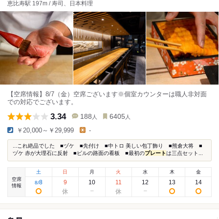
恵比寿駅 197m / 寿司、日本料理
【空席情報】8/7（金）空席ございます※個室カウンターは職人非対面
での対応でございます。
3.34
188
6405
人
人
￥20,000～￥29,999
-
...これ絶品でした ■ヅケ ■先付け ■中トロ 美しい包丁飾り ■熊倉大将 ■
ヅケ 赤が大理石に反射 ■ビルの路面の看板 ■最初の
プレート
は三点セット...
土
日
月
火
水
木
金
空席
8
9
10
11
12
13
14
8
/
情報