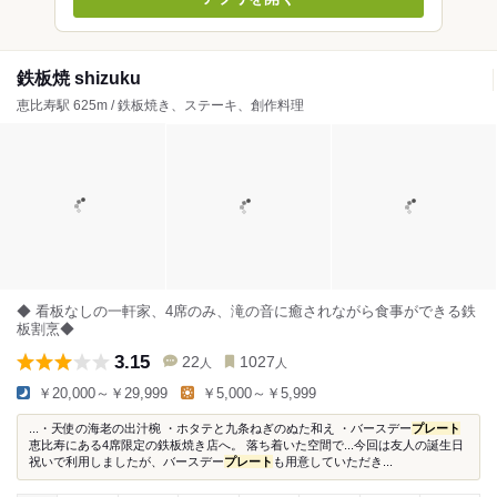
鉄板焼 shizuku
恵比寿駅 625m / 鉄板焼き、ステーキ、創作料理
◆ 看板なしの一軒家、4席のみ、滝の音に癒されながら食事ができる鉄
板割烹◆
3.15
22
1027
人
人
￥20,000～￥29,999
￥5,000～￥5,999
...・天使の海老の出汁椀 ・ホタテと九条ねぎのぬた和え ・バースデー
プレート
恵比寿にある4席限定の鉄板焼き店へ。 落ち着いた空間で...今回は友人の誕生日
祝いで利用しましたが、バースデー
プレート
も用意していただき...