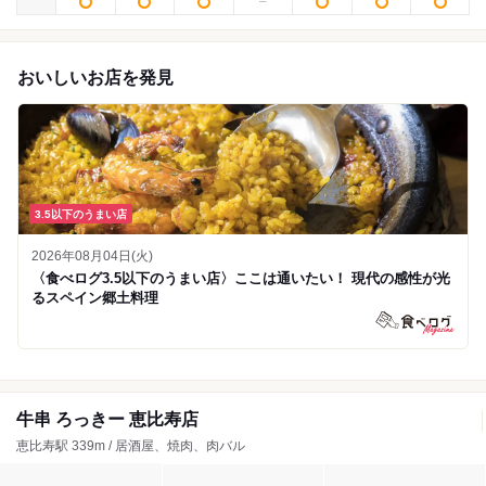
おいしいお店を発見
3.5以下のうまい店
2026年08月04日(火)
〈食べログ3.5以下のうまい店〉ここは通いたい！ 現代の感性が光
るスペイン郷土料理
牛串 ろっきー 恵比寿店
恵比寿駅 339m / 居酒屋、焼肉、肉バル