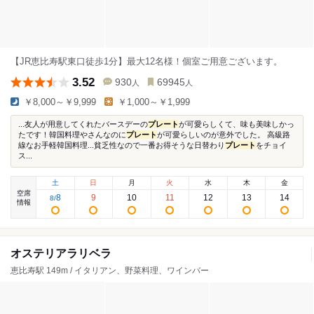
【JR恵比寿駅東口徒歩1分】最大12名様！個室ご用意ございます。
3.52
930
69945
人
人
￥8,000～￥9,999
￥1,000～￥1,999
...友人が用意してくれたバースデーの
プレート
が可愛らしくて、味も美味しかっ
たです！韓国料理やさんなのに
プレート
が可愛らしいのが意外でした。 高級路
線なお手軽韓国料理...貧乏性なので一番お得そうな日替わり
プレート
をチョイ
ス...
土
日
月
火
水
木
金
空席
8
9
10
11
12
13
14
8
/
情報
オステリアラリベラ
恵比寿駅 149m / イタリアン、野菜料理、ワインバー