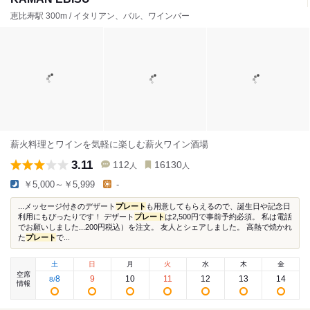
恵比寿駅 300m / イタリアン、バル、ワインバー
薪火料理とワインを気軽に楽しむ薪火ワイン酒場
3.11
112
16130
人
人
￥5,000～￥5,999
-
...メッセージ付きのデザート
プレート
も用意してもらえるので、誕生日や記念日
利用にもぴったりです！ デザート
プレート
は2,500円で事前予約必須。 私は電話
でお願いしました...200円税込）を注文。 友人とシェアしました。 高熱で焼かれ
た
プレート
で...
土
日
月
火
水
木
金
空席
8
9
10
11
12
13
14
8
/
情報