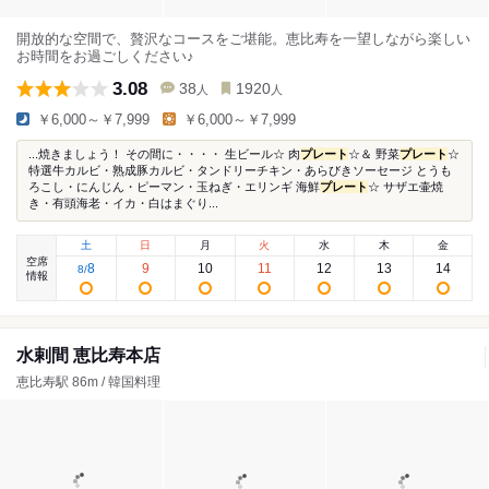
開放的な空間で、贅沢なコースをご堪能。恵比寿を一望しながら楽しい
お時間をお過ごしください♪
3.08
38
1920
人
人
￥6,000～￥7,999
￥6,000～￥7,999
...焼きましょう！ その間に・・・・ 生ビール☆ 肉
プレート
☆＆ 野菜
プレート
☆
特選牛カルビ・熟成豚カルビ・タンドリーチキン・あらびきソーセージ とうも
ろこし・にんじん・ピーマン・玉ねぎ・エリンギ 海鮮
プレート
☆ サザエ壷焼
き・有頭海老・イカ・白はまぐり...
土
日
月
火
水
木
金
空席
8
9
10
11
12
13
14
8
/
情報
水剌間 恵比寿本店
恵比寿駅 86m / 韓国料理