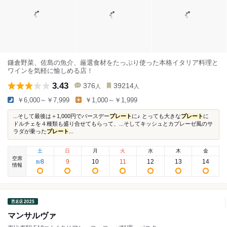
鎌倉野菜、佐島の魚介、厳選食材をたっぷり使った本格イタリア料理と
ワインを気軽に愉しめる店！
3.43
376
39214
人
人
￥6,000～￥7,999
￥1,000～￥1,999
...そして最後は＋1,000円でバースデー
プレート
に♪ とっても大きな
プレート
に
ドルチェを４種類も盛り合せてもらって、...そしてキッシュとカプレーゼ風のサ
ラダが乗った
プレート
...
土
日
月
火
水
木
金
空席
8
9
10
11
12
13
14
8
/
情報
マンサルヴァ