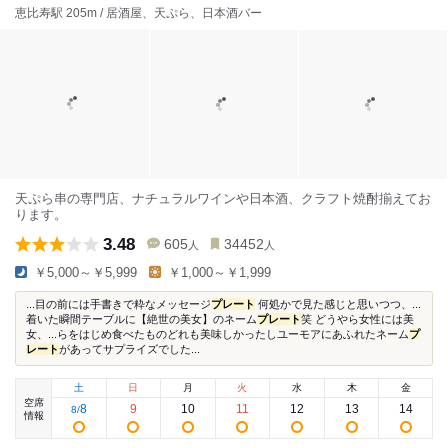
恵比寿駅 205m / 居酒屋、天ぷら、日本酒バー
天ぷら串の専門店、ナチュラルワインや日本酒、クラフト焼酎揃えてお
ります。
3.48
605
34452
人
人
￥5,000～￥5,999
￥1,000～￥1,999
...目の前には手書きで粋なメッセージ
プレート
何処かで見た感じと思いつつ、...
着いた瞬間テーブルに【絶世の美女】のネーム
プレート
笑 どうやら女性には美
女、...らをはじめ食べたものどれも美味しかったしユーモアにあふれたネーム
プ
レート
があってサプライズでした...
土
日
月
火
水
木
金
空席
8
9
10
11
12
13
14
8
/
情報