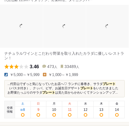
代官山駅 223m / イタリアン、野菜料理、ダイニングバー
ナチュラルワインとこだわり野菜を取り入れたカラダに優しいレストラ
ン！
3.46
473
33489
人
人
￥5,000～￥5,999
￥1,000～￥1,999
...代官山でずっと気になっていたお店へ♡ ランチに春巻き、サラダ
プレート
（パスタ付き）、クッパ、ピザ、お誕生日デザート
プレート
をいただきました
お野菜たっぷりのサラダ
プレート
は見た目からかわいくてテンションアップ...
土
日
月
火
水
木
金
空席
8
9
10
11
12
13
14
8
/
情報