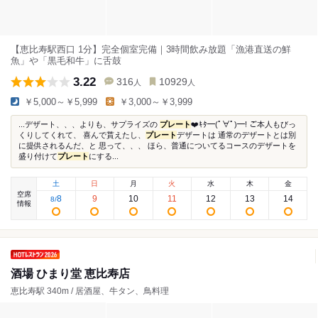
【恵比寿駅西口 1分】完全個室完備｜3時間飲み放題「漁港直送の鮮
魚」や「黒毛和牛」に舌鼓
3.22
316
10929
人
人
￥5,000～￥5,999
￥3,000～￥3,999
...デザート、、、よりも、サプライズの
プレート
❤️ｷﾀ━(ﾟ∀ﾟ)━! ご本人もびっ
くりしてくれて、 喜んで貰えたし、
プレート
デザートは 通常のデザートとは別
に提供されるんだ、と 思って、、、 ほら、普通についてるコースのデザートを
盛り付けて
プレート
にする...
土
日
月
火
水
木
金
空席
8
9
10
11
12
13
14
8
/
情報
酒場 ひまり堂 恵比寿店
恵比寿駅 340m / 居酒屋、牛タン、鳥料理