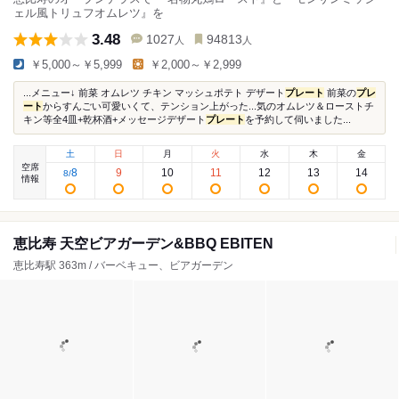
ェル風トリュフオムレツ』を
3.48
1027
94813
人
人
￥5,000～￥5,999
￥2,000～￥2,999
...メニュー↓ 前菜 オムレツ チキン マッシュポテト デザート
プレート
前菜の
プレ
ート
からすんごい可愛いくて、テンション上がった...気のオムレツ＆ローストチ
キン等全4皿+乾杯酒+メッセージデザート
プレート
を予約して伺いました...
土
日
月
火
水
木
金
空席
8
9
10
11
12
13
14
8
/
情報
恵比寿 天空ビアガーデン&BBQ EBITEN
恵比寿駅 363m / バーベキュー、ビアガーデン