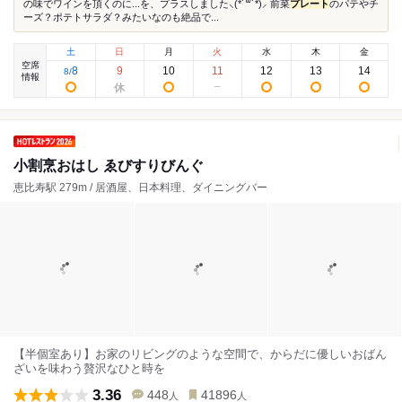
の味でワインを頂くのに...を、プラスしました⸜(*˙꒳˙*)⸝ 前菜
プレート
のパテやチ
ーズ？ポテトサラダ？みたいなのも絶品で...
土
日
月
火
水
木
金
空席
8
9
10
11
12
13
14
8
/
情報
小割烹おはし ゑびすりびんぐ
恵比寿駅 279m / 居酒屋、日本料理、ダイニングバー
【半個室あり】お家のリビングのような空間で、からだに優しいおばん
ざいを味わう贅沢なひと時を
3.36
448
41896
人
人