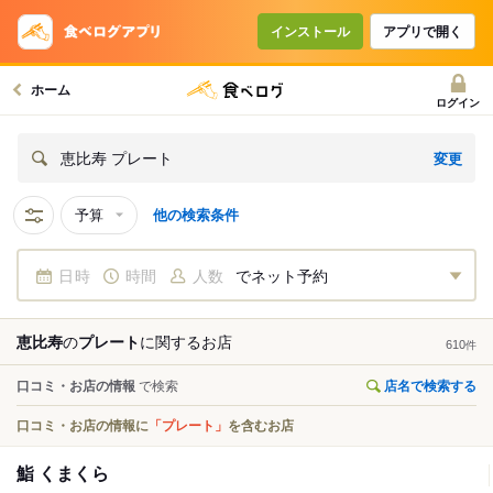
インストール
アプリで開く
ホーム
ログイン
変更
恵比寿 プレート
予算
他の検索条件
日時
時間
人数
でネット予約
恵比寿
の
プレート
に関する
お店
610
件
口コミ・お店の情報
で検索
店名で検索する
口コミ・お店の情報に
「プレート」
を含むお店
鮨 くまくら