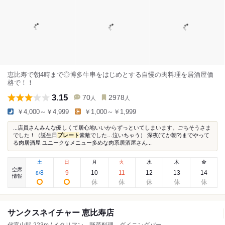
恵比寿で朝4時まで◎博多牛串をはじめとする自慢の肉料理を居酒屋価
格で！！
3.15
70
2978
人
人
￥4,000～￥4,999
￥1,000～￥1,999
...店員さんみんな優しくて居心地いいからずっといてしまいます。ごちそうさま
でした！（誕生日
プレート
素敵でした…泣いちゃう） 深夜(てか朝?)までやって
る肉居酒屋 ユニークなメニュー多めな肉系居酒屋さん...
土
日
月
火
水
木
金
空席
8
9
10
11
12
13
14
8
/
情報
サンクスネイチャー 恵比寿店