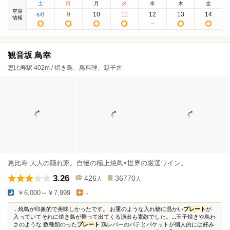
土
日
月
火
水
木
金
空席
8
9
10
11
12
13
14
8
/
情報
観音坂 鳥幸
恵比寿駅 402m / 焼き鳥、鳥料理、親子丼
恵比寿 大人の隠れ家。自慢の極上焼鳥×世界の厳選ワイン。
3.26
426
36770
人
人
￥6,000～￥7,999
-
...焼鳥が印象的で美味しかったです。 お重のような入れ物に温かい
プレート
が
入っていてそれに焼き鳥が乗って出てくる演出も素敵でした。...玉子焼きや鳥わ
さのような 数種類のった
プレート
鶏レバーのパテとバケットが個人的には好み