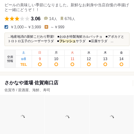
ビールの美味しい季節になりました。新鮮なお刺身や当店自慢の串揚げ
と一緒にどうぞ！！
3.06
14
676
人
人
￥3,000～￥3,999
～￥999
...地産地消の新鮮こだわり野菜! ■おゆき特製海鮮カルパッチョ ■アボカドと
トロトロ玉子のシーザーサラダ ■
フレッシュ
サラダ ■豆腐サラダ ...
土
日
月
火
水
木
金
空席
8
9
10
11
12
13
14
8
/
情報
さかなや道場 佐賀南口店
佐賀市 / 居酒屋、海鮮、寿司