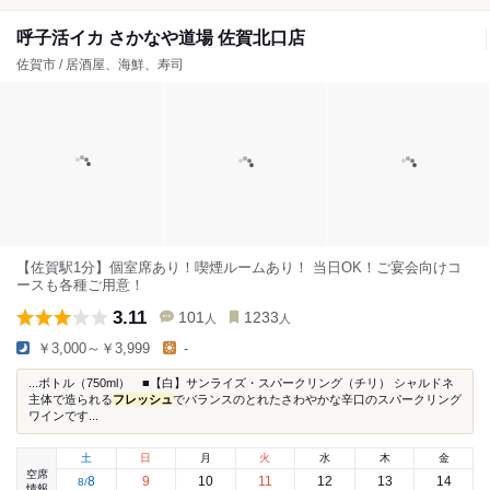
呼子活イカ さかなや道場 佐賀北口店
佐賀市 / 居酒屋、海鮮、寿司
【佐賀駅1分】個室席あり！喫煙ルームあり！ 当日OK！ご宴会向けコ
ースも各種ご用意！
3.11
101
1233
人
人
￥3,000～￥3,999
-
...ボトル（750ml） ■【白】サンライズ・スパークリング（チリ） シャルドネ
主体で造られる
フレッシュ
でバランスのとれたさわやかな辛口のスパークリング
ワインです...
土
日
月
火
水
木
金
空席
8
9
10
11
12
13
14
8
/
情報