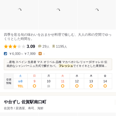
四季を彩る旬の味わいをおまかせ料理で愉しむ、大人の和の空間でゆっ
くりとした時間を。
3.09
29
1195
人
人
￥6,000～￥7,999
-
...産地 スペイン 生産者 マス オリベル 品種 マカベオ/パレリャーダ/チャレロ 伝
統的なシャンパーニュ方式で醸すカバ。
フレッシュ
でイキイキとした果実味...
土
日
月
火
水
木
金
空席
8
9
10
11
12
13
14
8
/
情報
や台ずし 佐賀駅南口町
佐賀市 / 居酒屋、寿司、海鮮