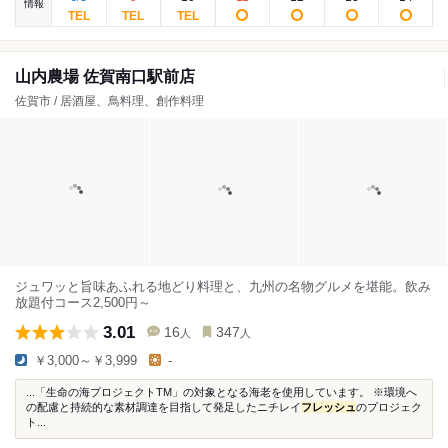
情報
山内農場 佐賀南口駅前店
佐賀市 / 居酒屋、鳥料理、創作料理
ジュワッと旨味あふれる地どり料理と、九州の名物グルメを堪能。飲み
放題付コース2,500円～
3.01
16
347
人
人
￥3,000～￥3,999
-
...「生命の海プロジェクトTM」の対象となる海老を使用しています。 ※環境へ
の配慮と持続的な素材調達を目指して発足したニチレイ
フレッシュ
のプロジェク
ト...