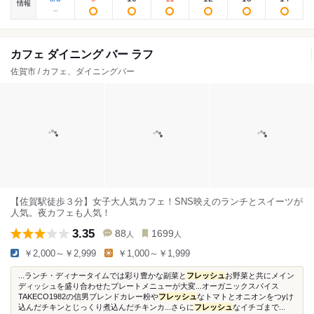
情報
カフェ ダイニング バー ラフ
佐賀市 / カフェ、ダイニングバー
【佐賀駅徒歩３分】女子大人気カフェ！SNS映えのランチとスイーツが
人気。夜カフェも人気！
3.35
88
1699
人
人
￥2,000～￥2,999
￥1,000～￥1,999
...ランチ・ディナータイムでは彩り豊かな副菜と
フレッシュ
お野菜と共にメイン
ディッシュを盛り合わせたプレートメニューが大変...オーガニックスパイス
TAKECO1982の信男ブレンドカレー粉や
フレッシュ
なトマトとオニオンをつyけ
込んだチキンとじっくり煮込んだチキンカ...さらに
フレッシュ
なイチゴまで...