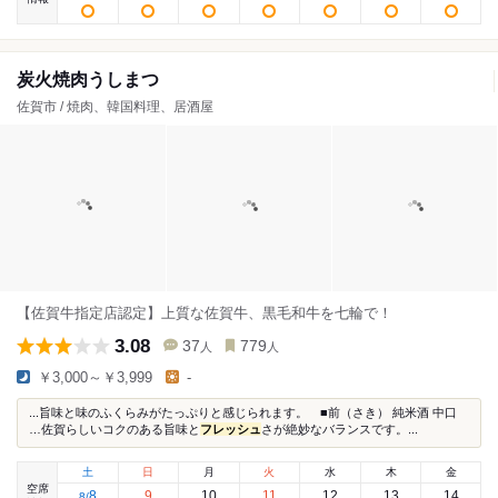
炭火焼肉うしまつ
佐賀市 / 焼肉、韓国料理、居酒屋
【佐賀牛指定店認定】上質な佐賀牛、黒毛和牛を七輪で！
3.08
37
779
人
人
￥3,000～￥3,999
-
...旨味と味のふくらみがたっぷりと感じられます。 ■前（さき） 純米酒 中口
…佐賀らしいコクのある旨味と
フレッシュ
さが絶妙なバランスです。...
土
日
月
火
水
木
金
空席
8
9
10
11
12
13
14
8
/