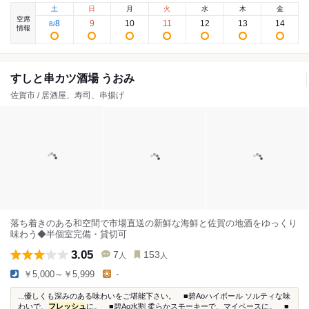
土
日
月
火
水
木
金
空席
8
9
10
11
12
13
14
8
/
情報
すしと串カツ酒場 うおみ
佐賀市 / 居酒屋、寿司、串揚げ
落ち着きのある和空間で市場直送の新鮮な海鮮と佐賀の地酒をゆっくり
味わう◆半個室完備・貸切可
3.05
7
153
人
人
￥5,000～￥5,999
-
...優しくも深みのある味わいをご堪能下さい。 ■碧Aoハイボール ソルティな味
わいで、
フレッシュ
に。 ■碧Ao水割 柔らかスモーキーで、マイペースに。 ■