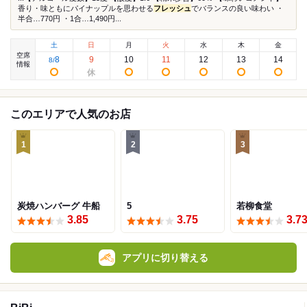
香り・味ともにパイナップルを思わせる
フレッシュ
でバランスの良い味わい ・
半合…770円 ・1合…1,490円...
土
日
月
火
水
木
金
空席
8
9
10
11
12
13
14
8
/
情報
このエリアで人気のお店
1
2
3
炭焼ハンバーグ 牛船
5
若柳食堂
3.85
3.75
3.7
アプリに切り替える