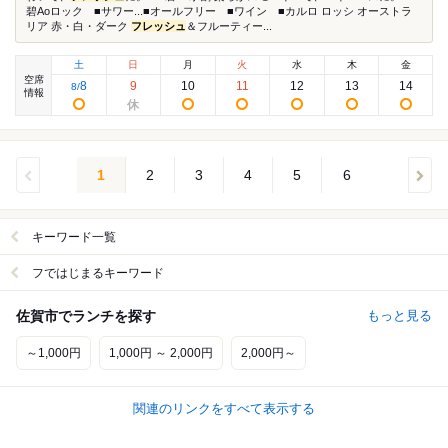
碧Aoロック ■サワー...■オールフリー ■ワイン ■カルロ ロッシ オーストラ
リア 赤・白・ダーク
フレッシュ
＆フルーティー...
土
日
月
火
水
木
金
空席
8
9
10
11
12
13
14
8
/
情報
1
2
3
4
5
6
キーワード一覧
フではじまるキーワード
佐賀市でランチを探す
もっと見る
～1,000円
1,000円 ～ 2,000円
2,000円～
関連のリンクをすべて表示する