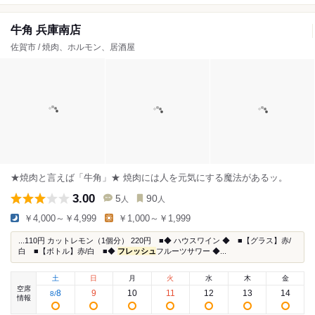
牛角 兵庫南店
佐賀市 / 焼肉、ホルモン、居酒屋
★焼肉と言えば「牛角」★ 焼肉には人を元気にする魔法があるッ。
3.00
5
90
人
人
￥4,000～￥4,999
￥1,000～￥1,999
...110円 カットレモン（1個分） 220円 ■◆ ハウスワイン ◆ ■【グラス】赤/
白 ■【ボトル】赤/白 ■◆
フレッシュ
フルーツサワー ◆...
土
日
月
火
水
木
金
空席
8
9
10
11
12
13
14
8
/
情報