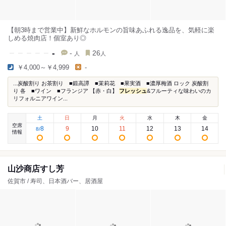
【朝3時まで営業中】新鮮なホルモンの旨味あふれる逸品を、気軽に楽
しめる焼肉店！個室あり◎
-
-
26
人
人
￥4,000～￥4,999
-
...炭酸割り お茶割り ■鍛高譚 ■茉莉花 ■果実酒 ■濃厚梅酒 ロック 炭酸割
り 各 ■ワイン ■フランジア 【赤・白】
フレッシュ
&フルーティな味わいのカ
リフォルニアワイン...
土
日
月
火
水
木
金
空席
8
9
10
11
12
13
14
8
/
情報
山沙商店すし芳
佐賀市 / 寿司、日本酒バー、居酒屋