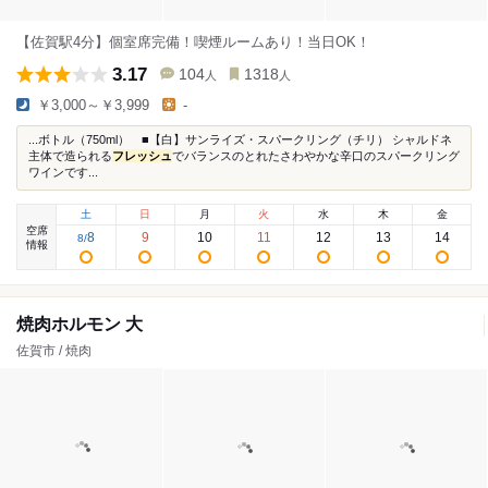
【佐賀駅4分】個室席完備！喫煙ルームあり！当日OK！
3.17
104
1318
人
人
￥3,000～￥3,999
-
...ボトル（750ml） ■【白】サンライズ・スパークリング（チリ） シャルドネ
主体で造られる
フレッシュ
でバランスのとれたさわやかな辛口のスパークリング
ワインです...
土
日
月
火
水
木
金
空席
8
9
10
11
12
13
14
8
/
情報
焼肉ホルモン 大
佐賀市 / 焼肉