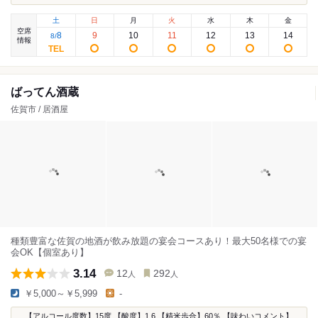
土
日
月
火
水
木
金
空席
8
9
10
11
12
13
14
8
/
情報
ばってん酒蔵
佐賀市 / 居酒屋
種類豊富な佐賀の地酒が飲み放題の宴会コースあり！最大50名様での宴
会OK【個室あり】
3.14
12
292
人
人
￥5,000～￥5,999
-
...【アルコール度数】15度 【酸度】1.6 【精米歩合】60％ 【味わいコメント】