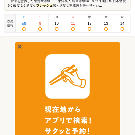
...食中を意識した限定大吟醸。 ・東洋美人 純米吟醸50…979円 山口県 日本酒度
5.0 酸度 1.6 適度な
フレッシュ
感と適度な熟成感を併せ持った...
土
日
月
火
水
木
金
空席
8
9
10
11
12
13
14
8
/
情報