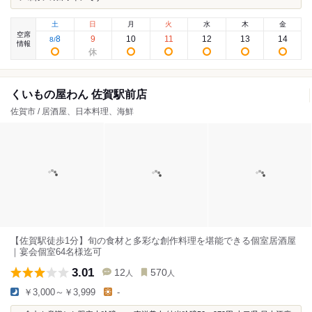
土
日
月
火
水
木
金
空席
8
9
10
11
12
13
14
8
/
情報
くいもの屋わん 佐賀駅前店
佐賀市 / 居酒屋、日本料理、海鮮
【佐賀駅徒歩1分】旬の食材と多彩な創作料理を堪能できる個室居酒屋
｜宴会個室64名様迄可
3.01
12
570
人
人
￥3,000～￥3,999
-