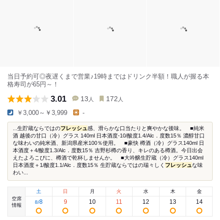
当日予約可◎夜遅くまで営業♪19時まではドリンク半額！職人が握る本
格寿司が65円～！
3.01
13
172
人
人
￥3,000～￥3,999
-
...生貯蔵ならではの
フレッシュ
感、滑らかな口当たりと爽やかな後味。 ■純米
酒 越後の甘口（冷）グラス 140ml 日本酒度-10/酸度1.4/Alc．度数15％ 濃醇甘口
な味わいの純米酒、新潟県産米100％使用。 ■豪快 樽酒（冷）グラス140ml 日
本酒度＋4/酸度1.3/Alc．度数15％ 吉野杉樽の香り、キレのある樽酒。今日出会
えたよろこびに、樽酒で乾杯しませんか。 ■大吟醸生貯蔵（冷）グラス140ml
日本酒度＋1/酸度1.1/Alc．度数15％ 生貯蔵ならではの瑞々しく
フレッシュ
な味
わい...
土
日
月
火
水
木
金
空席
8
9
10
11
12
13
14
8
/
情報