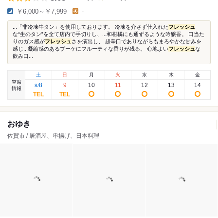
￥6,000～￥7,999
-
...「非冷凍牛タン」を使用しております。 冷凍を介さず仕入れた
フレッシュ
な“生のタン”を全て店内で手切りし、...和柑橘にも通ずるような吟醸香。 口当た
りのガス感が
フレッシュ
さを演出し、 超辛口でありながらもまろやかな甘みを
感じ...凝縮感のあるブーケにフルーティな香りが残る。 心地よい
フレッシュ
な
飲み口...
土
日
月
火
水
木
金
空席
8
9
10
11
12
13
14
8
/
情報
おゆき
佐賀市 / 居酒屋、串揚げ、日本料理