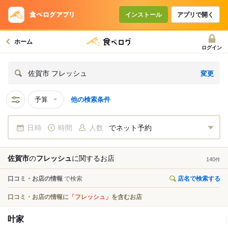
インストール
アプリで開く
ホーム
ログイン
変更
佐賀市 フレッシュ
予算
他の検索条件
日時
時間
人数
でネット予約
佐賀市
の
フレッシュ
に関する
お店
140
件
口コミ・お店の情報
で検索
店名で検索する
口コミ・お店の情報に
「フレッシュ」
を含むお店
叶家