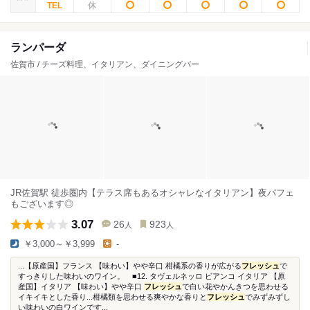
ランパーダ
佐賀市 / チーズ料理、イタリアン、ダイニングバー
JR佐賀駅 徒歩圏内【テラス席もあるオシャレなイタリアン】夜パフェ
もございます◎
3.07
26
923
人
人
￥3,000～￥3,999
-
...【原産国】フランス 【味わい】やや辛口 柑橘系の香りが広がる
フレッシュ
で
すっきりした味わいのワイン。 ■12. タヴェルネッロ ビアンコ イタリア 【原
産国】イタリア 【味わい】やや辛口
フレッシュ
で白い花やかんきつを思わせる
イキイキとした香り...柑橘類を思わせる爽やかな香りと
フレッシュ
でみずみずし
い味わいの白ワインです...