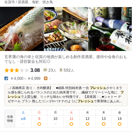
佐賀市 / 居酒屋、海鮮、焼き鳥
玄界灘の海の幸と佐賀の地酒が楽しめる創作居酒屋。接待や会食のおも
てなし・貸切宴会も対応◎
3.08
23
592
人
人
￥4,000～￥4,999
-
.../ 高橋商店 造り： 大吟醸酒】 ■鍋島 特別純米酒 一合
フレッシュ
さやミネラ
ル感を感じられるバランスのとれた純米酒です。...繊細でクリーミーな泡に、
フ
レッシュ
で上質な酸、リッチな味わいが特徴です。 【原産国：...■シャトー デ
ゼサール ブラン 熟したリンゴやバナナのように
フレッシュ
で果実味にあふれ...
土
日
月
火
水
木
金
空席
8
9
10
11
12
13
14
8
/
情報