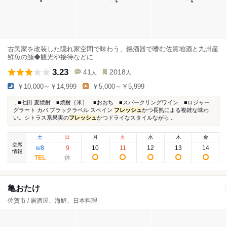
古民家を改装した隠れ家空間で味わう、錫酒器で嗜む佐賀地酒と九州産
鮮魚の鮨◆観光や接待などに
3.23
41
2018
人
人
￥10,000～￥14,999
￥5,000～￥5,999
...■七田 麦焼酎 ■焼酎［米］ ■おおち ■スパークリングワイン ■ロジャー
グラート カバ ブラックラベル スペイン
フレッシュ
かつ長熟による複雑な味わ
い。シトラス系果実の
フレッシュ
かつドライなスタイルながら...
土
日
月
火
水
木
金
空席
8
9
10
11
12
13
14
8
/
情報
亀おたけ
佐賀市 / 居酒屋、海鮮、日本料理