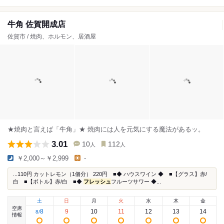
牛角 佐賀開成店
佐賀市 / 焼肉、ホルモン、居酒屋
★焼肉と言えば「牛角」★ 焼肉には人を元気にする魔法があるッ。
3.01
10
112
人
人
￥2,000～￥2,999
-
...110円 カットレモン（1個分） 220円 ■◆ ハウスワイン ◆ ■【グラス】赤/
白 ■【ボトル】赤/白 ■◆
フレッシュ
フルーツサワー ◆...
土
日
月
火
水
木
金
空席
8
9
10
11
12
13
14
8
/
情報