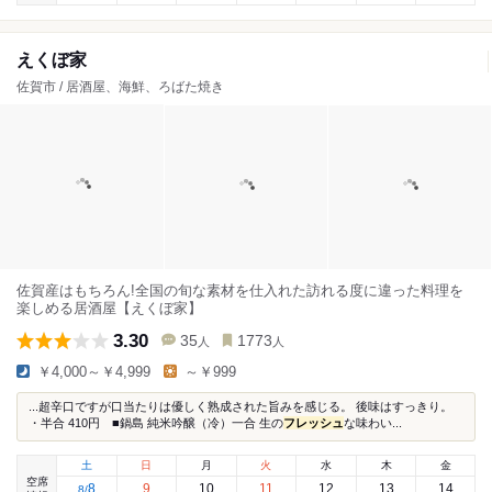
えくぼ家
佐賀市 / 居酒屋、海鮮、ろばた焼き
佐賀産はもちろん!全国の旬な素材を仕入れた訪れる度に違った料理を
楽しめる居酒屋【えくぼ家】
3.30
35
1773
人
人
￥4,000～￥4,999
～￥999
...超辛口ですが口当たりは優しく熟成された旨みを感じる。 後味はすっきり。
・半合 410円 ■鍋島 純米吟醸（冷）一合 生の
フレッシュ
な味わい...
土
日
月
火
水
木
金
空席
8
9
10
11
12
13
14
8
/