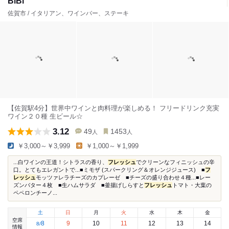
BiBi
佐賀市 / イタリアン、ワインバー、ステーキ
【佐賀駅4分】世界中ワインと肉料理が楽しめる！ フリードリンク充実
ワイン２０種 生ビール☆
3.12
49
1453
人
人
￥3,000～￥3,999
￥1,000～￥1,999
...白ワインの王道！シトラスの香り、
フレッシュ
でクリーンなフィニッシュの辛
口。とてもエレガントで...■ミモザ (スパークリング＆オレンジジュース) ■
フ
レッシュ
モッツァレラチーズのカプレーゼ ■チーズの盛り合わせ４種...■レー
ズンバター４枚 ■生ハムサラダ ■釜揚げしらすと
フレッシュ
トマト・大葉の
ペペロンチーノ...
土
日
月
火
水
木
金
空席
8
9
10
11
12
13
14
8
/
情報