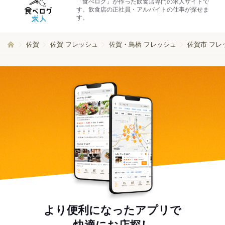
「食べログ」が作った飲食店専門の求人サイトで
す。飲食店の正社員・アルバイトの仕事が探せま
す。
佐賀
佐賀 フレッシュ
佐賀・鳥栖 フレッシュ
佐賀市 フレ
より便利になったアプリで