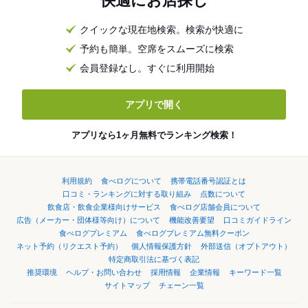
快適にお店探し
クイックな現在地検索。検索が快適に
予約も簡単。空席をスムーズに検索
会員登録なし。すぐに利用開始
アプリで開く
アプリなら1ヶ月無料でランキング検索！
利用規約
食べログについて
携帯電話番号認証とは
口コミ・ランキングに対する取り組み
点数について
飲食店・飲食企業様向けサービス
食べログ店舗会員について
広告（メーカー・団体様等向け）について
機能改善要望
口コミガイドライン
食べログプレミアム
食べログプレミアム無料クーポン
ネット予約（リクエスト予約）
個人情報保護方針
外部送信（オプトアウト）
特定商取引法に基づく表記
推奨環境
ヘルプ・お問い合わせ
採用情報
企業情報
キーワード一覧
サイトマップ
チェーン一覧