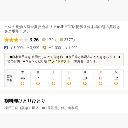
土佐の夏酒入荷☆夏宴会承り中★JR三宮駅徒歩３分本場の鰹の藁焼き
をご堪能下さい！
3.26
172
2777
人
人
￥3,000～￥3,999
￥1,000～￥1,999
...■自家製手巻き 宗田だしのだし巻き卵 ■宗田節と塩昆布のたたききゅうり ■
酒のお供 ■ジョン万だし塩
フライドポテト
（青海苔、唐辛子、...
木
金
土
日
月
火
水
空席
6
7
8
9
10
11
12
8
/
情報
鶏料理ひとりひとり
神戸三宮（阪急）駅 211m / 居酒屋、鍋、鳥料理