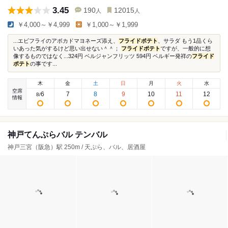
3.45
190
12015
人
人
￥4,000～￥4,999
￥1,000～￥1,999
...エビフライのアボカドマヨネーズ添え、
フライドポテト
、サラダ もう1品くら
いあった気がするけど思い出せない＾＾；
フライドポテト
ですが、一般的に想
像するものではなく...324円 ベルジャンフリッツ 594円 ベルギー発祥の
フライド
ポテト
の事です...
木
金
土
日
月
火
水
空席
6
7
8
9
10
11
12
8
/
情報
神戸てんぷらバル テンバル
神戸三宮（阪急）駅 250m / 天ぷら、バル、居酒屋