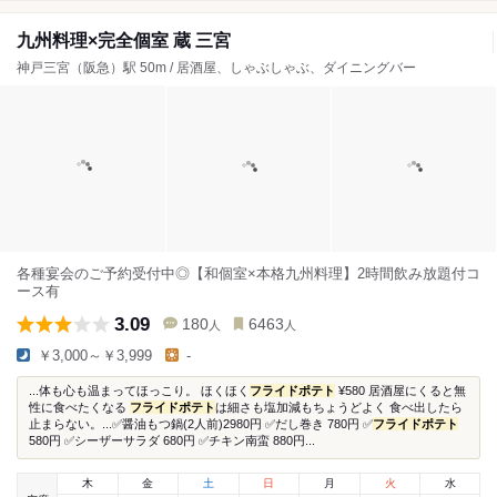
九州料理×完全個室 蔵 三宮
神戸三宮（阪急）駅 50m / 居酒屋、しゃぶしゃぶ、ダイニングバー
各種宴会のご予約受付中◎【和個室×本格九州料理】2時間飲み放題付コ
ース有
3.09
180
6463
人
人
￥3,000～￥3,999
-
...体も心も温まってほっこり。 ほくほく
フライドポテト
¥580 居酒屋にくると無
性に食べたくなる
フライドポテト
は細さも塩加減もちょうどよく 食べ出したら
止まらない。...✅醤油もつ鍋(2人前)2980円 ✅だし巻き 780円 ✅
フライドポテト
580円 ✅シーザーサラダ 680円 ✅チキン南蛮 880円...
木
金
土
日
月
火
水