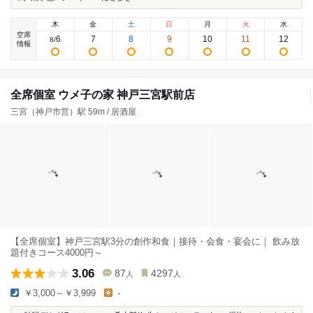
木
金
土
日
月
火
水
空席
6
7
8
9
10
11
12
8
/
情報
全席個室 ウメ子の家 神戸三宮駅前店
三宮（神戸市営）駅 59m / 居酒屋
【全席個室】神戸三宮駅3分の創作和食｜接待・会食・宴会に｜ 飲み放
題付きコース4000円～
3.06
87
4297
人
人
￥3,000～￥3,999
-