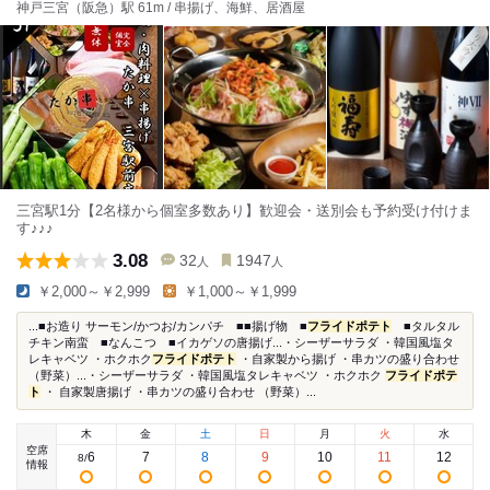
神戸三宮（阪急）駅 61m / 串揚げ、海鮮、居酒屋
三宮駅1分【2名様から個室多数あり】歓迎会・送別会も予約受け付けま
す♪♪♪
3.08
32
1947
人
人
￥2,000～￥2,999
￥1,000～￥1,999
...■お造り サーモン/かつお/カンパチ ■■揚げ物 ■
フライドポテト
■タルタル
チキン南蛮 ■なんこつ ■イカゲソの唐揚げ...・シーザーサラダ ・韓国風塩タ
レキャベツ ・ホクホク
フライドポテト
・自家製から揚げ ・串カツの盛り合わせ
（野菜）...・シーザーサラダ ・韓国風塩タレキャベツ ・ホクホク
フライドポテ
ト
・ 自家製唐揚げ ・串カツの盛り合わせ （野菜）...
木
金
土
日
月
火
水
空席
6
7
8
9
10
11
12
8
/
情報