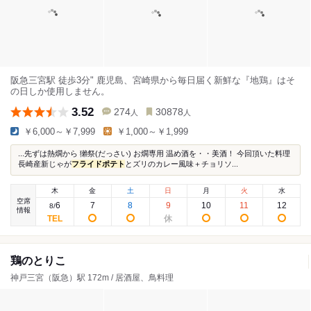
阪急三宮駅 徒歩3分" 鹿児島、宮崎県から毎日届く新鮮な『地鶏』はそ
の日しか使用しません。
3.52
274
30878
人
人
￥6,000～￥7,999
￥1,000～￥1,999
...先ずは熱燗から 獺祭(だっさい) お燗専用 温め酒を・・美酒！ 今回頂いた料理
長崎産新じゃが
フライドポテト
とズリのカレー風味＋チョリソ...
木
金
土
日
月
火
水
空席
6
7
8
9
10
11
12
8
/
情報
鶏のとりこ
神戸三宮（阪急）駅 172m / 居酒屋、鳥料理