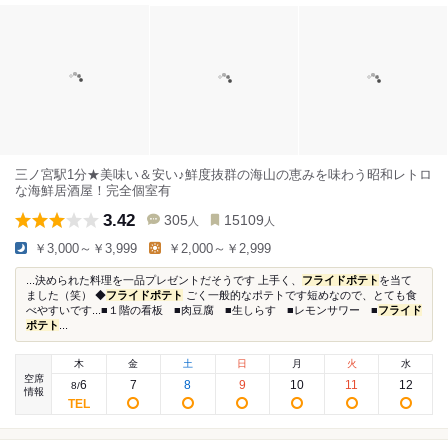
三ノ宮駅1分★美味い＆安い♪鮮度抜群の海山の恵みを味わう昭和レトロ
な海鮮居酒屋！完全個室有
3.42
305
15109
人
人
￥3,000～￥3,999
￥2,000～￥2,999
...決められた料理を一品プレゼントだそうです 上手く、
フライドポテト
を当て
ました（笑） ◆
フライドポテト
ごく一般的なポテトです短めなので、とても食
べやすいです...■１階の看板 ■肉豆腐 ■生しらす ■レモンサワー ■
フライド
ポテト
...
木
金
土
日
月
火
水
空席
6
7
8
9
10
11
12
8
/
情報