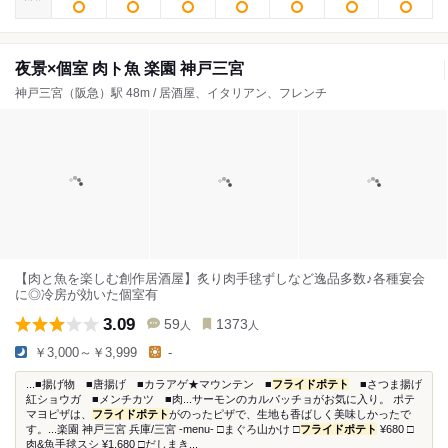
夜景×個室 肉ト魚 楽園 神戸三宮
神戸三宮（阪急）駅 48m / 居酒屋、イタリアン、フレンチ
【肉と魚を楽しむ創作居酒屋】炙り肉手毬ずしなど逸品多数♪各種宴会
に◎冷房が効いた個室有
3.09
59
1373
人
人
￥3,000～￥3,999
-
...■揚げ物 ■唐揚げ ■カラアゲ★マウンテン ■
フライドポテト
■さつま揚げ
紅ショウガ ■メンチカツ ■肉...サーモンのカルパッチョがお気に入り。 ポテ
マヨピザは、
フライドポテト
がのったピザで、生地も香ばしく美味しかったで
す。...楽園 神戸三宮 兵庫/三宮 -menu- □まぐろ山かけ □
フライドポテト
¥680 □
肉&魚手毬スシ ¥1,680 □だしまき...