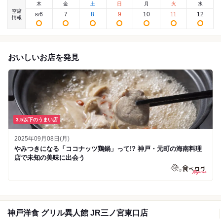
木
金
土
日
月
火
水
空席
6
7
8
9
10
11
12
8
/
情報
おいしいお店を発見
3.5以下のうまい店
2025年09月08日(月)
やみつきになる「ココナッツ鶏鍋」って!? 神戸・元町の海南料理
店で未知の美味に出会う
神戸洋食 グリル異人館 JR三ノ宮東口店