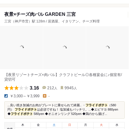
夜景×チーズ肉バル GARDEN 三宮
三宮（神戸市営）駅 128m / 居酒屋、イタリアン、チーズ料理
【夜景リゾートチーズ×肉バル】クラフトビール◎各種宴会に♪個室有/
貸切可
3.16
212
9945
人
人
￥3,000～￥3,999
-
...良い焼き加減のお肉がプレートに乗せられて綺麗.. ・
フライドポテト
（580
円）
フライドポテト
は必須ですね！ 塩加減もバッチリ。...◆エビマヨ 880yen
◆
フライドポテト
580yen ◆オニオンリング 520yen ◆鶏のから揚げ...
木
金
土
日
月
火
水