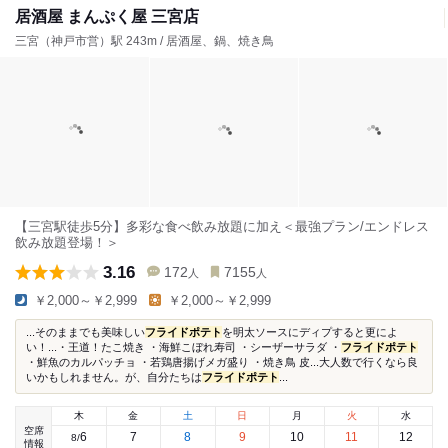
居酒屋 まんぷく屋 三宮店
三宮（神戸市営）駅 243m / 居酒屋、鍋、焼き鳥
【三宮駅徒歩5分】多彩な食べ飲み放題に加え＜最強プラン/エンドレス
飲み放題登場！＞
3.16
172
7155
人
人
￥2,000～￥2,999
￥2,000～￥2,999
...そのままでも美味しい
フライドポテト
を明太ソースにディプすると更によ
い！...・王道！たこ焼き ・海鮮こぼれ寿司 ・シーザーサラダ ・
フライドポテト
・鮮魚のカルパッチョ ・若鶏唐揚げメガ盛り ・焼き鳥 皮...大人数で行くなら良
いかもしれません。が、自分たちは
フライドポテト
...
木
金
土
日
月
火
水
空席
6
7
8
9
10
11
12
8
/
情報