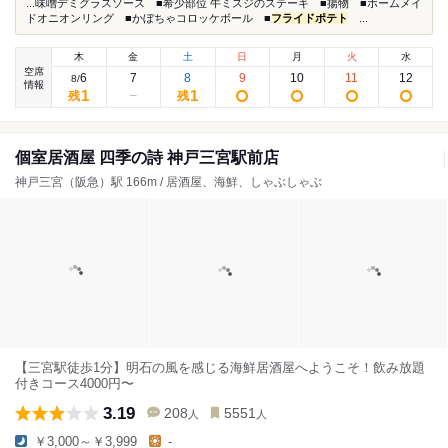
...味噌デミグラスソース ■希少部位 牛ミスジのステーキ ■揚物 ■ホームメイ
ドオニオンリング ■かぼちゃコロッケボール ■
フライドポテト
...
木
金
土
日
月
火
水
空席
6
7
8
9
10
11
12
8
/
情報
1
1
残
残
個室居酒屋 四季の詩 神戸三宮駅前店
神戸三宮（阪急）駅 166m / 居酒屋、海鮮、しゃぶしゃぶ
【三宮駅徒歩1分】明石の風を感じる海鮮居酒屋へようこそ！飲み放題
付きコース4000円〜
3.19
208
5551
人
人
￥3,000～￥3,999
-