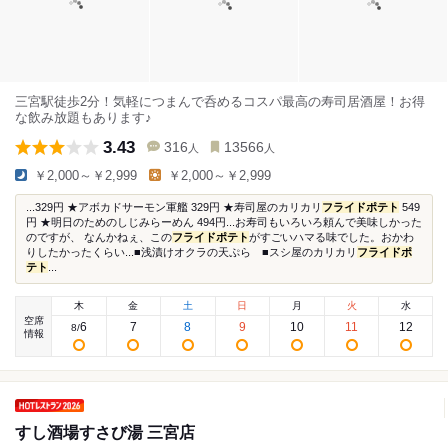
三宮駅徒歩2分！気軽につまんで呑めるコスパ最高の寿司居酒屋！お得
な飲み放題もあります♪
3.43
316
13566
人
人
￥2,000～￥2,999
￥2,000～￥2,999
...329円 ★アボカドサーモン軍艦 329円 ★寿司屋のカリカリ
フライドポテト
549
円 ★明日のためのしじみらーめん 494円...お寿司もいろいろ頼んで美味しかった
のですが、 なんかねぇ、この
フライドポテト
がすごいハマる味でした。おかわ
りしたかったくらい...■浅漬けオクラの天ぷら ■スシ屋のカリカリ
フライドポ
テト
...
木
金
土
日
月
火
水
空席
6
7
8
9
10
11
12
8
/
情報
すし酒場すさび湯 三宮店