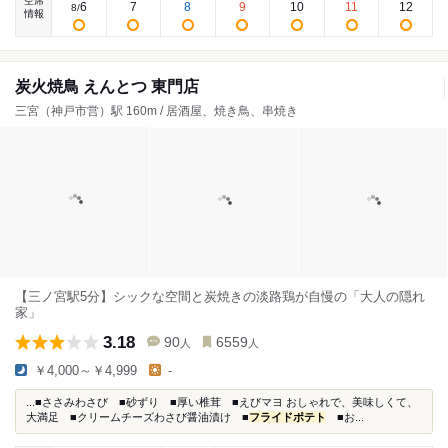
空席
6
7
8
9
10
11
12
8
/
情報
炭火焼鳥 えんとつ 東門店
三宮（神戸市営）駅 160m / 居酒屋、焼き鳥、串焼き
【三ノ宮駅5分】シックな空間と炭焼きの淡路鶏が自慢の「大人の隠れ
家」
3.18
90
6559
人
人
￥4,000～￥4,999
-
...■ささみわさび ■砂ずり ■厚い椎茸 ■えびマヨ おしゃれで、美味しくて、
大満足 ■クリームチーズわさび醤油漬け ■
フライドポテト
■お...