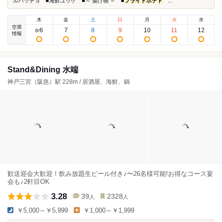
ルパッチョ ■海鮮ユッケ ■～ 揚げ物 ～ ■
フライドポテト
...
木
金
土
日
月
火
水
空席
6
7
8
9
10
11
12
8
/
情報
Stand&Dining 水端
神戸三宮（阪急）駅 228m / 居酒屋、海鮮、鍋
歓送迎会大歓迎！飲み放題生ビール付き♪〜26名様可能!お得なコース宴
会も♪2軒目OK
3.28
39
2328
人
人
￥5,000～￥5,999
￥1,000～￥1,999