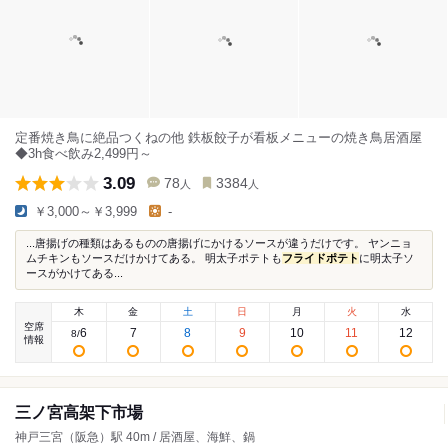
定番焼き鳥に絶品つくねの他 鉄板餃子が看板メニューの焼き鳥居酒屋
◆3h食べ飲み2,499円～
3.09
78
3384
人
人
￥3,000～￥3,999
-
...唐揚げの種類はあるものの唐揚げにかけるソースが違うだけです。 ヤンニョ
ムチキンもソースだけかけてある。 明太子ポテトも
フライドポテト
に明太子ソ
ースがかけてある...
木
金
土
日
月
火
水
空席
6
7
8
9
10
11
12
8
/
情報
三ノ宮高架下市場
神戸三宮（阪急）駅 40m / 居酒屋、海鮮、鍋