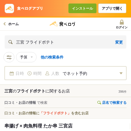
インストール
アプリで開く
ホーム
ログイン
変更
三宮 フライドポテト
予算
他の検索条件
日時
時間
人数
でネット予約
三宮
の
フライドポテト
に関する
お店
396
件
口コミ・お店の情報
で検索
店名で検索する
口コミ・お店の情報に
「フライドポテト」
を含むお店
串揚げ × 肉魚料理 たか串 三宮店