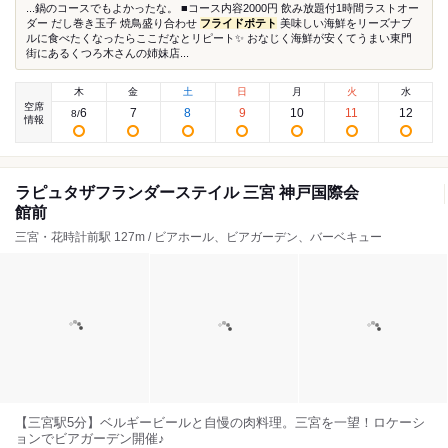
...鍋のコースでもよかったな。 ■コース内容2000円 飲み放題付1時間ラストオー
ダー だし巻き玉子 焼鳥盛り合わせ
フライドポテト
美味しい海鮮をリーズナブ
ルに食べたくなったらここだなとリピート✨ おなじく海鮮が安くてうまい東門
街にあるくつろ木さんの姉妹店...
木
金
土
日
月
火
水
空席
6
7
8
9
10
11
12
8
/
情報
ラピュタザフランダーステイル 三宮 神戸国際会
館前
三宮・花時計前駅 127m / ビアホール、ビアガーデン、バーベキュー
【三宮駅5分】ベルギービールと自慢の肉料理。三宮を一望！ロケーシ
ョンでビアガーデン開催♪