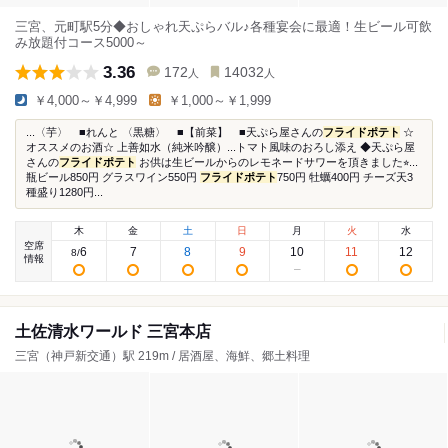
三宮、元町駅5分◆おしゃれ天ぷらバル♪各種宴会に最適！生ビール可飲
み放題付コース5000～
3.36
172
14032
人
人
￥4,000～￥4,999
￥1,000～￥1,999
...〈芋〉 ■れんと 〈黒糖〉 ■【前菜】 ■天ぷら屋さんの
フライドポテト
☆
オススメのお酒☆ 上善如水（純米吟醸）...トマト風味のおろし添え ◆天ぷら屋
さんの
フライドポテト
お供は生ビールからのレモネードサワーを頂きました⭐︎...
瓶ビール850円 グラスワイン550円
フライドポテト
750円 牡蠣400円 チーズ天3
種盛り1280円...
木
金
土
日
月
火
水
空席
6
7
8
9
10
11
12
8
/
情報
土佐清水ワールド 三宮本店
三宮（神戸新交通）駅 219m / 居酒屋、海鮮、郷土料理