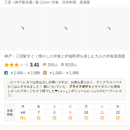
三宮（神戸新交通）駅 111m / 洋食、日本料理、居酒屋
神戸・三宮駅すぐ｜懐かしの洋食と炉端料理を楽しむ大人の洋食居酒屋
3.41
255
9225
人
人
￥2,000～￥2,999
￥1,000～￥1,999
...ビーフヘレカツは衣は少し分厚いですが、お肉も柔らかく、デミグラスソース
がごはんすすみました！ 横についていた、
フライドポテト
とサラダスパも美味
しかったです♪ ごちそう様でした❤︎ ( ⁎ᵕᴗᵕ⁎ ) ボリュームたっぷりのビーフヘレカ
ツ...
木
金
土
日
月
火
水
空席
6
7
8
9
10
11
12
8
/
情報