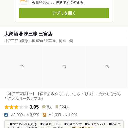
会員登録なし。無料ですぐ使える
アプリを開く
大衆酒場 味三昧 三宮店
神戸三宮（阪急）駅 62m / 居酒屋、海鮮、鍋
【神戸三宮駅1分】【個室多数有り】おいしさ・彩りにこだわりながら
とことんリーズナブル♪
3.05
8
624
人
人
￥3,000～￥3,999
￥1,000～￥1,999
...■カツオの塩たたき ■造りサーモン ■造りカツオ ■造りカンパチ ■鮪のカ