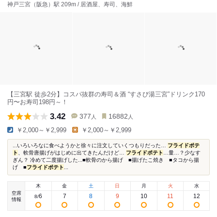
神戸三宮（阪急）駅 209m / 居酒屋、寿司、海鮮
【三宮駅 徒歩2分】コスパ抜群の寿司＆酒 “すさび湯三宮”ドリンク170
円〜お寿司198円～！
3.42
377
16882
人
人
￥2,000～￥2,999
￥2,000～￥2,999
...いろいろなに食べようかと徐々に注文していくつもりだった…
フライドポテ
ト
、軟骨唐揚げがはじめに出てきたんだけど…
フライドポテト
…量…？少なす
ぎん？ 冷めて二度揚げした...■軟骨のから揚げ ■揚げたこ焼き ■タコから揚
げ ■
フライドポテト
...
木
金
土
日
月
火
水
空席
6
7
8
9
10
11
12
8
/
情報