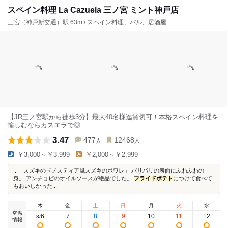
スペイン料理 La Cazuela 三ノ宮 ミント神戸店
三宮（神戸新交通）駅 63m / スペイン料理、バル、居酒屋
【JR三ノ宮駅から徒歩3分】最大40名様迄貸切可！本格スペイン料理を
愉しむならカスエラで◎
3.47
477
12468
人
人
￥3,000～￥3,999
￥2,000～￥2,999
...「スズキのドノスティア風スズキのポワレ」 パリパリの表面にふわふわの
身。 アンチョビのオイルソースが絶品でした。
フライドポテト
につけて食べて
もおいしかった...
木
金
土
日
月
火
水
空席
6
7
8
9
10
11
12
8
/
情報