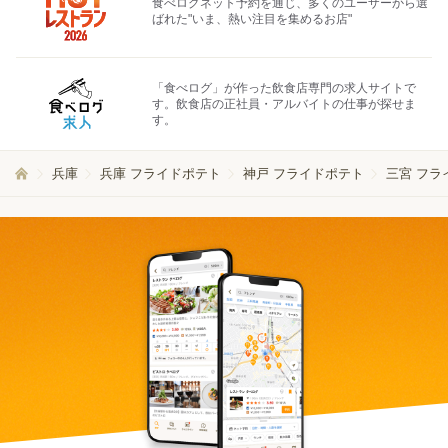
食べログネット予約を通じ、多くのユーザーから選
ばれた"いま、熱い注目を集めるお店"
「食べログ」が作った飲食店専門の求人サイトで
す。飲食店の正社員・アルバイトの仕事が探せま
す。
兵庫
兵庫 フライドポテト
神戸 フライドポテト
三宮 フラ