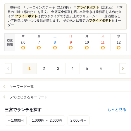
...869円） ＊サーロインステーキ（2,199円） ＊
フライドポテト
（忘れた） ＊本
日の甘味（忘れた） を注文。 全席完全個室お店...出汁巻きは業務用を温めたタ
イプ
フライドポテト
は皮つきタイプで予想以上のボリューム！！...居酒屋らし
い雰囲気に浸りつつ食欲が増します。 そのあとは安定の
フライドポテト
をオー
ダー...
木
金
土
日
月
火
水
空席
6
7
8
9
10
11
12
8
/
情報
1
2
3
4
5
6
キーワード一覧
フではじまるキーワード
三宮でランチを探す
もっと見る
～1,000円
1,000円 ～ 2,000円
2,000円～