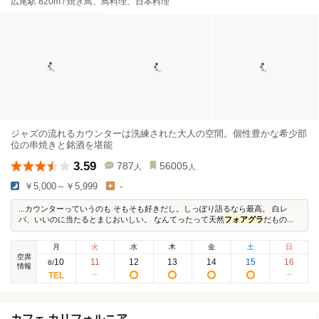
広尾駅 820m / 焼き鳥、鳥料理、日本料理
ジャズの流れるカウンターは洗練された大人の空間。個性豊かな希少部
位の串焼きと銘酒を堪能
3.59
787
56005
人
人
￥5,000～￥5,999
-
...カウンターっていうのも そもそも好きだし。しっぽり語るなら最高。 白レ
バ、いいのに当たるとまじおいしい。 なんてったって天然
フォアグラ
だもの...
月
火
水
木
金
土
日
空席
10
11
12
13
14
15
16
8
/
情報
カフェ カリフォルニア