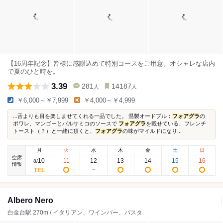
【16周年記念】皆様に感謝込めて特別コースをご用意。オシャレな店内
で夏のひと時を。
3.39
281
14187
人
人
￥6,000～￥7,999
￥4,000～￥4,999
...舌よりも目を楽しませてくれる一品でした。 温製オードブル：
フォアグラ
の
ポワレ、マンゴーとバルサミコのソースで
フォアグラ
を載せている、フレンチ
トースト（？）と一緒に頂くと、
フォアグラ
の味がマイルドになり...
月
火
水
木
金
土
日
空席
10
11
12
13
14
15
16
8
/
情報
Albero Nero
白金台駅 270m / イタリアン、ワインバー、パスタ