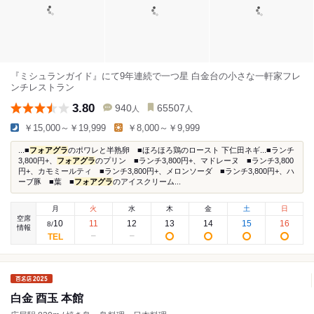
『ミシュランガイド』にて9年連続で一つ星 白金台の小さな一軒家フレ
ンチレストラン
3.80
940
65507
人
人
￥15,000～￥19,999
￥8,000～￥9,999
...■
フォアグラ
のポワレと半熟卵 ■ほろほろ鶏のロースト 下仁田ネギ...■ランチ
3,800円+、
フォアグラ
のプリン ■ランチ3,800円+、マドレーヌ ■ランチ3,800
円+、カモミールティ ■ランチ3,800円+、メロンソーダ ■ランチ3,800円+、ハ
ーブ豚 ■葉 ■
フォアグラ
のアイスクリーム...
月
火
水
木
金
土
日
空席
10
11
12
13
14
15
16
8
/
情報
白金 酉玉 本館