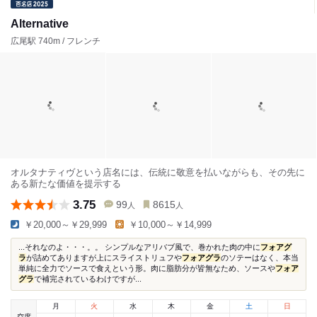
Alternative
広尾駅 740m / フレンチ
オルタナティヴという店名には、伝統に敬意を払いながらも、その先に
ある新たな価値を提示する
3.75
99
8615
人
人
￥20,000～￥29,999
￥10,000～￥14,999
...それなのよ・・・。。 シンプルなアリバブ風で、巻かれた肉の中に
フォアグ
ラ
が詰めてありますが上にスライストリュフや
フォアグラ
のソテーはなく、本当
単純に全力でソースで食えという形。肉に脂肪分が皆無なため、ソースや
フォア
グラ
で補完されているわけですが...
月
火
水
木
金
土
日
空席