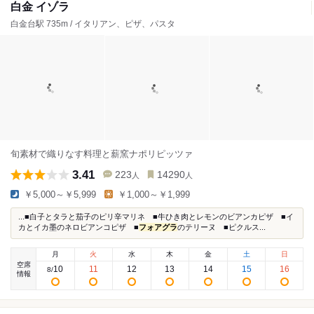
白金 イゾラ
白金台駅 735m / イタリアン、ピザ、パスタ
旬素材で織りなす料理と薪窯ナポリピッツァ
3.41
223
14290
人
人
￥5,000～￥5,999
￥1,000～￥1,999
...■白子とタラと茄子のピリ辛マリネ ■牛ひき肉とレモンのビアンカピザ ■イ
カとイカ墨のネロビアンコピザ ■
フォアグラ
のテリーヌ ■ピクルス...
月
火
水
木
金
土
日
空席
10
11
12
13
14
15
16
8
/
情報