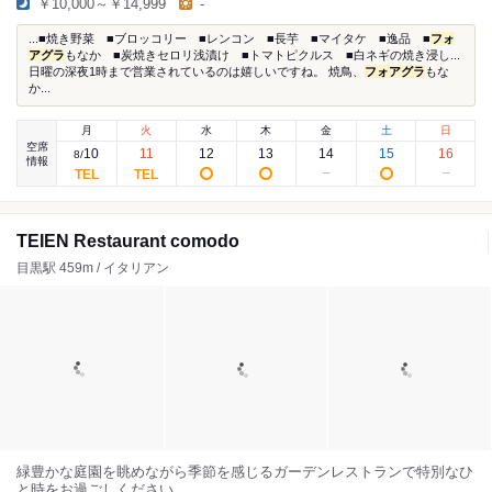
￥10,000～￥14,999
-
...■焼き野菜 ■ブロッコリー ■レンコン ■長芋 ■マイタケ ■逸品 ■
フォ
アグラ
もなか ■炭焼きセロリ浅漬け ■トマトピクルス ■白ネギの焼き浸し...
日曜の深夜1時まで営業されているのは嬉しいですね。 焼鳥、
フォアグラ
もな
か...
月
火
水
木
金
土
日
空席
10
11
12
13
14
15
16
8
/
情報
TEIEN Restaurant comodo
目黒駅 459m / イタリアン
緑豊かな庭園を眺めながら季節を感じるガーデンレストランで特別なひ
と時をお過ごしください。