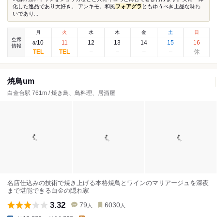
化した逸品であり大好き。 アンキモ。和風
フォアグラ
ともゆうべき上品な味わ
いであり...
月
火
水
木
金
土
日
空席
10
11
12
13
14
15
16
8
/
情報
焼鳥um
白金台駅 761m / 焼き鳥、鳥料理、居酒屋
名店仕込みの技術で焼き上げる本格焼鳥とワインのマリアージュを深夜
まで堪能できる白金の隠れ家
3.32
79
6030
人
人