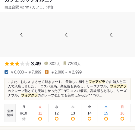
白金台駅 427m / カフェ、洋食
3.49
302
7203
人
人
￥6,000～￥7,999
￥2,000～￥2,999
...また、おじゃ まさせて戴きま〜す。 美味しい和牛と
フォアグラ
です 知人と二
人で入店しました。...コスパ最高、高級感もあるし、リーズナブル、
フォアグラ
のクレープ包とても美味しかった(*´˘`*)♡ コスパ最高、高級感もあるし、リーズ
ナブル、
フォアグラ
のクレープ包とても美味しかった(*´˘`*)♡...
月
火
水
木
金
土
日
空席
10
11
12
13
14
15
16
8
/
情報