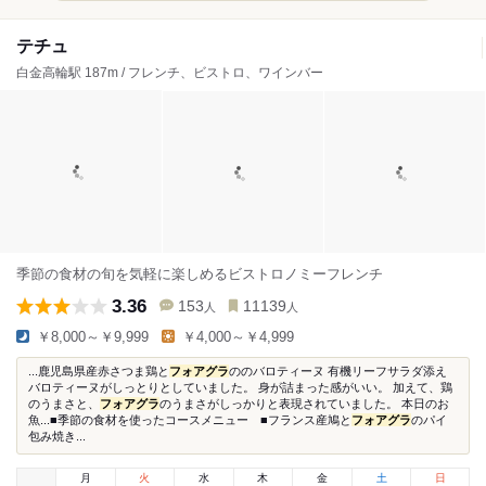
テチュ
白金高輪駅 187m / フレンチ、ビストロ、ワインバー
季節の食材の旬を気軽に楽しめるビストロノミーフレンチ
3.36
153
11139
人
人
￥8,000～￥9,999
￥4,000～￥4,999
...鹿児島県産赤さつま鶏と
フォアグラ
ののバロティーヌ 有機リーフサラダ添え
バロティーヌがしっとりとしていました。 身が詰まった感がいい。 加えて、鶏
のうまさと、
フォアグラ
のうまさがしっかりと表現されていました。 本日のお
魚...■季節の食材を使ったコースメニュー ■フランス産鳩と
フォアグラ
のパイ
包み焼き...
月
火
水
木
金
土
日