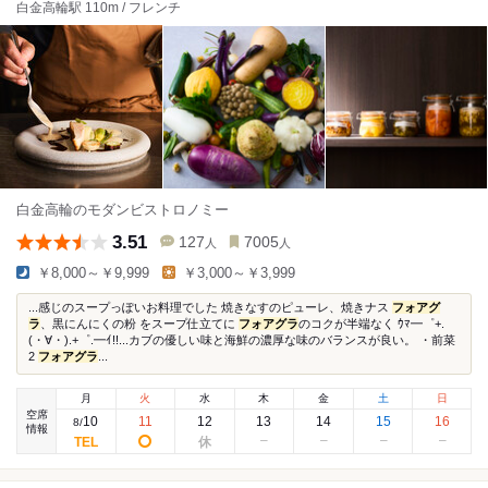
白金高輪駅 110m / フレンチ
白金高輪のモダンビストロノミー
3.51
127
7005
人
人
￥8,000～￥9,999
￥3,000～￥3,999
...感じのスープっぽいお料理でした 焼きなすのピューレ、焼きナス
フォアグ
ラ
、黒にんにくの粉 をスープ仕立てに
フォアグラ
のコクが半端なく ｳﾏ━゜+.
(・∀・).+゜.━ｲ!!...カブの優しい味と海鮮の濃厚な味のバランスが良い。 ・前菜
2
フォアグラ
...
月
火
水
木
金
土
日
空席
10
11
12
13
14
15
16
8
/
情報