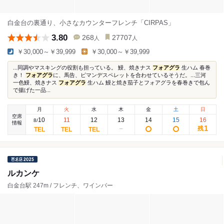
白金台の裏通り、小さなカウンターフレンチ「CIRPAS」
3.80
268
27707
人
人
￥30,000～￥39,999
￥30,000～￥39,999
...同調やマスキングの役割も担っている。 鰻、焼きナス
フォアグラ
生ハム 春巻
き！
フォアグラ
に、馬告、ピマンデスペレットを合わせているそうだ。...️三河
一色鰻、焼きナス
フォアグラ
生ハム 鰻と焼き茄子とフォアグラを春巻きで包ん
で揚げた一品...
月
火
水
木
金
土
日
空席
10
11
12
13
14
15
16
8
/
情報
1
残
ルカンケ
白金台駅 247m / フレンチ、ワインバー