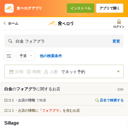
インストール
アプリで開く
ホーム
ログイン
変更
白金 フォアグラ
予算
他の検索条件
日時
時間
人数
でネット予約
白金
の
フォアグラ
に関する
お店
53
件
口コミ・お店の情報
で検索
店名で検索する
口コミ・お店の情報に
「フォアグラ」
を含むお店
Sillage