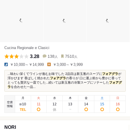
Cucina Regionale e Clasici
3.28
138
7510
人
人
￥10,000～￥14,999
￥3,000～￥3,999
...味わい深くてワインが進むお味でした 2品目は新玉葱のスープに
フォアグラ
が
浮かびます 香ばしく焼かれた
フォアグラ
の香りが 口に運ぶ前から豊かに香って
とっても贅沢な一皿でした...続いては新玉葱の冷製スープにソテーした
フォアグ
ラ
を合わせた一品...
月
火
水
木
金
土
日
空席
10
11
12
13
14
15
16
8
/
情報
NORI