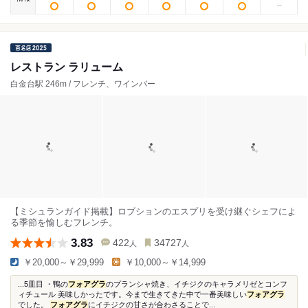
レストラン ラリューム
白金台駅 246m / フレンチ、ワインバー
【ミシュランガイド掲載】ロブションのエスプリを受け継ぐシェフによ
る季節を愉しむフレンチ。
3.83
422
34727
人
人
￥20,000～￥29,999
￥10,000～￥14,999
...5皿目 ・鴨の
フォアグラ
のプランシャ焼き、イチジクのキャラメリゼとコンフ
ィチュール 美味しかったです。今まで生きてきた中で一番美味しい
フォアグラ
でした。
フォアグラ
にイチジクの甘さが合わさることで...