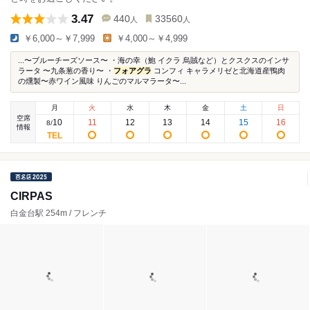
3.47
440
33560
人
人
￥6,000～￥7,999
￥4,000～￥4,999
...〜ブルーチーズソース〜 ・海の幸（鮑 イクラ 烏賊など）とクスクスのインサ
ラータ 〜九条葱の香り〜 ・
フォアグラ
コンフィ キャラメリゼと北海道産鴨肉
の燻製〜赤ワイン風味 りんごのマルマラータ〜...
月
火
水
木
金
土
日
空席
10
11
12
13
14
15
16
8
/
情報
CIRPAS
白金台駅 254m / フレンチ