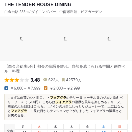
THE TENDER HOUSE DINING
白金台駅 288m / ダイニングバー、中南米料理、ビアガーデン
【白金台徒歩5分】都会の喧騒を離れ、自然を感じられる空間と創作ペ
ルー料理
3.48
622
42579
人
人
￥6,000～￥7,999
￥2,000～￥2,999
...まずは前菜のひと皿目。 ・
フォアグラ
のテリーヌ ソーテルヌのジュレ添え ベ
リーソース（1,700円） こちらは
フォアグラ
の濃厚な風味を楽しめるテリーヌ。
前菜のふた皿目はこちら。...メインのお肉はしっとりジューシーで、上にはなん
と
フォアグラ
…！見た目からテンションが上がりました フォアグラの濃厚さと
お肉の旨み...
月
火
水
木
金
土
日
空席