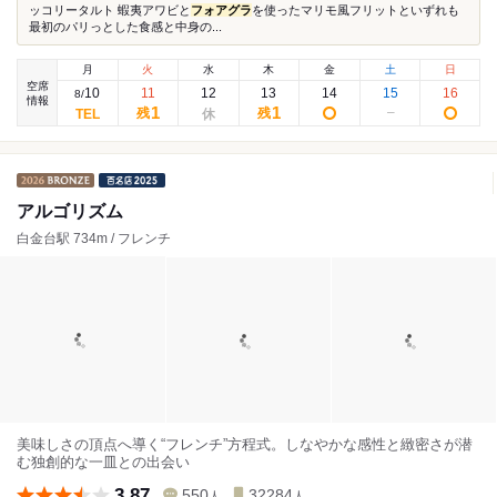
ッコリータルト 蝦夷アワビと
フォアグラ
を使ったマリモ風フリットといずれも
最初のパリっとした食感と中身の...
月
火
水
木
金
土
日
空席
10
11
12
13
14
15
16
8
/
情報
1
1
残
残
アルゴリズム
白金台駅 734m / フレンチ
美味しさの頂点へ導く“フレンチ”方程式。しなやかな感性と緻密さが潜
む独創的な一皿との出会い
3.87
550
32284
人
人