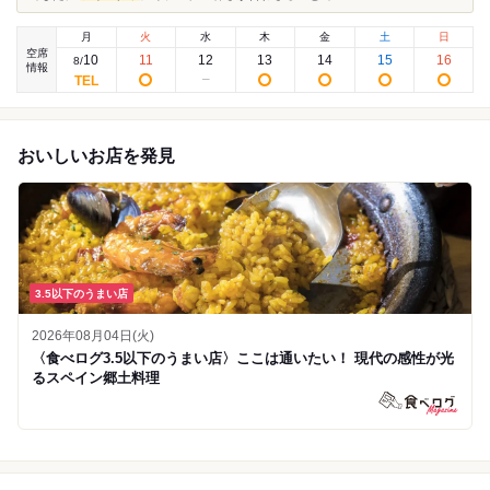
月
火
水
木
金
土
日
空席
10
11
12
13
14
15
16
8
/
情報
おいしいお店を発見
3.5以下のうまい店
2026年08月04日(火)
〈食べログ3.5以下のうまい店〉ここは通いたい！ 現代の感性が光
るスペイン郷土料理