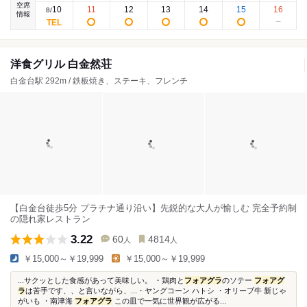
空席
10
11
12
13
14
15
16
8
/
情報
洋食グリル 白金然荘
白金台駅 292m / 鉄板焼き、ステーキ、フレンチ
【白金台徒歩5分 プラチナ通り沿い】先鋭的な大人が愉しむ 完全予約制
の隠れ家レストラン
3.22
60
4814
人
人
￥15,000～￥19,999
￥15,000～￥19,999
...サクッとした食感があって美味しい。 ・鶏肉と
フォアグラ
のソテー
フォアグ
ラ
は苦手です、、と言いながら、...・ヤングコーン ハトシ ・オリーブ牛 新じゃ
がいも ・南津海
フォアグラ
この皿で一気に世界観が広がる...