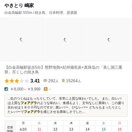
やきとり 嶋家
白金高輪駅 555m / 焼き鳥、日本料理、居酒屋
【白金高輪駅徒歩5分】熊野地鶏×紀州備長炭×真珠塩の「美し国三重
県」尽くしの焼き鳥
3.41
292
15264
人
人
￥8,000～￥9,999
-
...生のつくねはもっちりしていて、非常に上質な味わいでした。 また、白レバ
は上質な
フォアグラ
のような味わい。食感もよく、文句なしに美味い。この盛り
合わせは１８００円なのですが...親レバー、ひなレバー どちらもまったりとし
たレバーで
フォアグラ
を感じさせる美味しさでした...
月
火
水
木
金
土
日
空席
10
11
12
13
14
15
16
8
/
情報