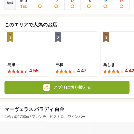
10
11
12
13
14
15
16
8
/
情報
このエリアで人気のお店
1
2
3
島津
三和
鳥しき
4.55
4.47
4.4
アプリに切り替える
マーヴェラス パラディ 白金
白金台駅 753m / フレンチ、ビストロ、ワインバー