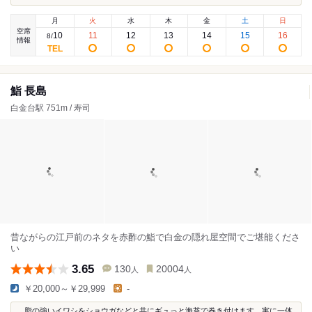
月
火
水
木
金
土
日
空席
10
11
12
13
14
15
16
8
/
情報
鮨 長島
白金台駅 751m / 寿司
昔ながらの江戸前のネタを赤酢の鮨で白金の隠れ屋空間でご堪能くださ
い
3.65
130
20004
人
人
￥20,000～￥29,999
-
...脂の強いイワシをショウガなどと共にギュっと海苔で巻き付けます。実に一体