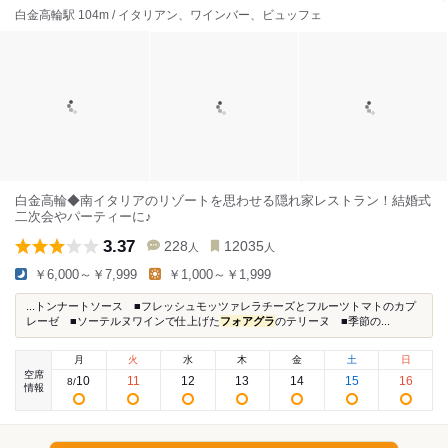
白金高輪駅 104m / イタリアン、ワインバー、ビュッフェ
白金高輪◆南イタリアのリゾートを思わせる隠れ家レストラン！結婚式
二次会やパーティーに♪
3.37
228
12035
人
人
￥6,000～￥7,999
￥1,000～￥1,999
...トンナートソース ■フレッシュモッツァレラチーズとフルーツトマトのカプ
レーゼ ■ソーテルヌワインで仕上げた
フォアグラ
のテリーヌ ■季節の...
月
火
水
木
金
土
日
空席
10
11
12
13
14
15
16
8
/
情報