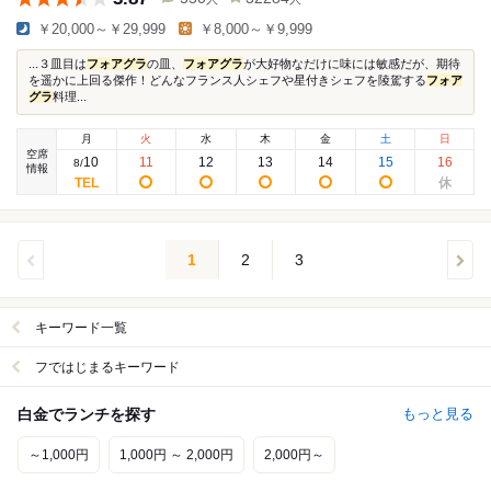
￥20,000～￥29,999
￥8,000～￥9,999
...３皿目は
フォアグラ
の皿、
フォアグラ
が大好物なだけに味には敏感だが、期待
を遥かに上回る傑作！どんなフランス人シェフや星付きシェフを陵駕する
フォア
グラ
料理...
月
火
水
木
金
土
日
空席
10
11
12
13
14
15
16
8
/
情報
1
2
3
キーワード一覧
フではじまるキーワード
白金でランチを探す
もっと見る
～1,000円
1,000円 ～ 2,000円
2,000円～