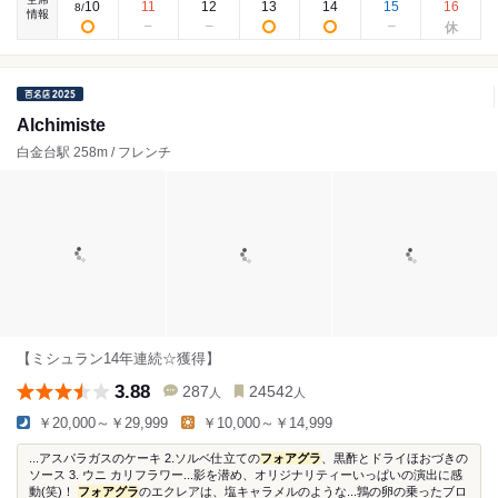
10
11
12
13
14
15
16
8
/
情報
Alchimiste
白金台駅 258m / フレンチ
【ミシュラン14年連続☆獲得】
3.88
287
24542
人
人
￥20,000～￥29,999
￥10,000～￥14,999
...アスパラガスのケーキ 2.ソルベ仕立ての
フォアグラ
、黒酢とドライほおづきの
ソース 3. ウニ カリフラワー...影を潜め、オリジナリティーいっぱいの演出に感
動(笑)！
フォアグラ
のエクレアは、塩キャラメルのような...鶉の卵の乗ったブロ