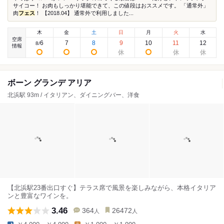
サイコー！ お肉もしっかり堪能できて、この値段はおススメです。 「通常外」
肉
フェス
！ 【2018.04】 通常外で利用しました...
木
金
土
日
月
火
水
空席
6
7
8
9
10
11
12
8
/
情報
ボーン グランデ アリア
北浜駅 93m / イタリアン、ダイニングバー、洋食
【北浜駅23番出口すぐ】テラス席で風景を楽しみながら、本格イタリア
ンと豊富なワインを。
3.46
364
26472
人
人