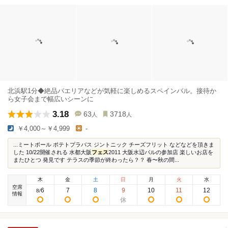
北浜駅1分◆絶品パエリアなどが気軽に楽しめるスペインバル。接待か
ら女子会まで幅広いシーンに
3.18
63
3718
人
人
￥4,000～￥4,999
-
...ミートボール ポテトプラバス ジントニック チーズフリット などなどを頂きま
した 10/22開催される 水都大阪
フェス
2011 大阪水辺バルの参加店 楽しいお店を
またひとつ 発見です テラスの季節が終わったら？？ 春〜秋の間...
木
金
土
日
月
火
水
空席
6
7
8
9
10
11
12
8
/
情報