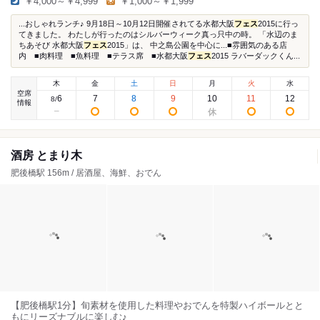
￥4,000～￥4,999
￥1,000～￥1,999
...おしゃれランチ♪ 9月18日～10月12日開催されてる水都大阪
フェス
2015に行っ
てきました。 わたしが行ったのはシルバーウィーク真っ只中の時。 「水辺のま
ちあそび 水都大阪
フェス
2015」は、 中之島公園を中心に...■雰囲気のある店
内 ■肉料理 ■魚料理 ■テラス席 ■水都大阪
フェス
2015 ラバーダックくん...
木
金
土
日
月
火
水
空席
6
7
8
9
10
11
12
8
/
情報
酒房 とまり木
肥後橋駅 156m / 居酒屋、海鮮、おでん
【肥後橋駅1分】旬素材を使用した料理やおでんを特製ハイボールとと
もにリーズナブルに楽しむ♪