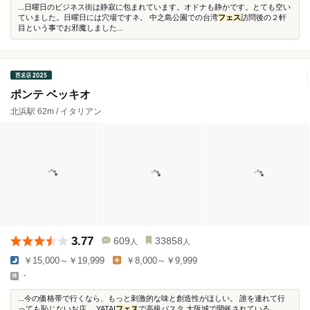
...日曜日のビジネス街は静寂に包まれています。オドナも静かです。とても空い
ていました。日曜日には穴場ですネ。 中之島公園での台湾
フェス
訪問後の２軒
目という事でお邪魔しました...
ポンテ ベッキオ
北浜駅 62m / イタリアン
3.77
609
33858
人
人
￥15,000～￥19,999
￥8,000～￥9,999
-
...今の価格帯で行くなら、もっと刺激的な味と創造性がほしい。 誰を連れて行
っても恥じないお店。 YATAI
フェス
で高級パスタ 大阪城で開催されている