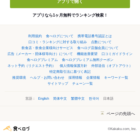
アプリで開く
アプリなら1ヶ月無料でランキング検索！
利用規約
食べログについて
携帯電話番号認証とは
口コミ・ランキングに対する取り組み
点数について
飲食店・飲食企業様向けサービス
食べログ店舗会員について
広告（メーカー・団体様等向け）について
機能改善要望
口コミガイドライン
食べログプレミアム
食べログプレミアム無料クーポン
ネット予約（リクエスト予約）
個人情報保護方針
外部送信（オプトアウト）
特定商取引法に基づく表記
推奨環境
ヘルプ・お問い合わせ
採用情報
企業情報
キーワード一覧
サイトマップ
チェーン一覧
言語：
English
简体中文
繁體中文
한국어
日本語
ページの先頭へ
©Kakaku.com, Inc.