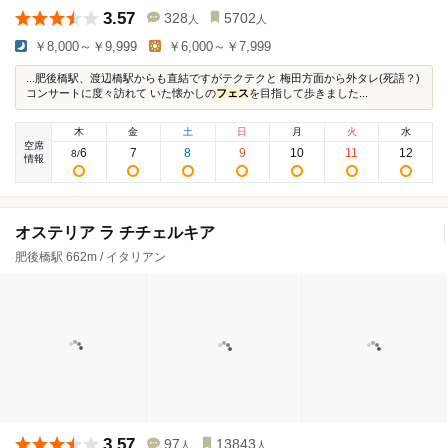
3.57
328
5702
人
人
￥8,000～￥9,999
￥6,000～￥7,999
...肥後橋駅、渡辺橋駅からも直結ですがテクテクと 梅田方面から外タレ(死語？)
コンサートに度々訪れて いた懐かしの
フェス
を目指して歩きました...
木
金
土
日
月
火
水
空席
6
7
8
9
10
11
12
8
/
情報
オステリア ラ チチェルキア
肥後橋駅 662m / イタリアン
3.57
97
13843
人
人