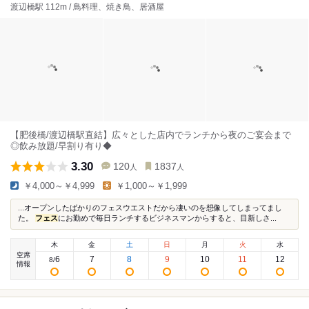
渡辺橋駅 112m / 鳥料理、焼き鳥、居酒屋
【肥後橋/渡辺橋駅直結】広々とした店内でランチから夜のご宴会まで
◎飲み放題/早割り有り◆
3.30
120
1837
人
人
￥4,000～￥4,999
￥1,000～￥1,999
...オープンしたばかりのフェスウエストだから凄いのを想像してしまってまし
た。
フェス
にお勤めで毎日ランチするビジネスマンからすると、目新しさ...
木
金
土
日
月
火
水
空席
6
7
8
9
10
11
12
8
/
情報