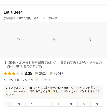
Let it Beef
肥後橋駅 330m / 焼肉、ホルモン、牛料理
【肥後橋・淀屋橋】個室完備 熟成たん、赤身肉焼肉 歓迎会・送別会の
予約承り中 30名のフロアあり
3.38
252
7344
人
人
￥5,000～￥5,999
～￥999
...ミスチルの桜井、ELTの小林、坂本龍一の3人が始めたことで有名な市民ファ
ンド「ap bank」。 音楽は好きでも
フェス
とかに興味がないので知りませんでし
たけど...
木
金
土
日
月
火
水