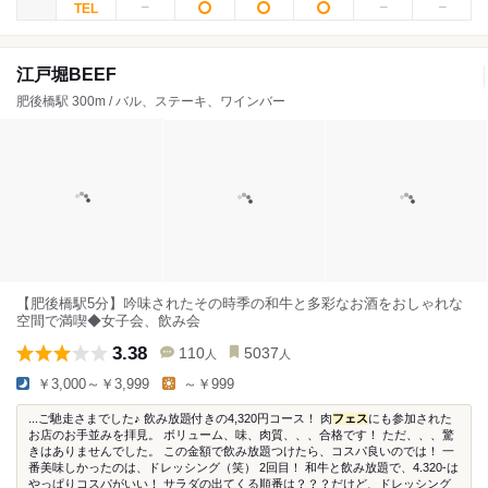
江戸堀BEEF
肥後橋駅 300m / バル、ステーキ、ワインバー
【肥後橋駅5分】吟味されたその時季の和牛と多彩なお酒をおしゃれな
空間で満喫◆女子会、飲み会
3.38
110
5037
人
人
￥3,000～￥3,999
～￥999
...ご馳走さまでした♪ 飲み放題付きの4,320円コース！ 肉
フェス
にも参加された
お店のお手並みを拝見。 ボリューム、味、肉質、、、合格です！ ただ、、、驚
きはありませんでした。 この金額で飲み放題つけたら、コスパ良いのでは！ 一
番美味しかったのは、ドレッシング（笑） 2回目！ 和牛と飲み放題で、4.320-は
やっぱりコスパがいい！ サラダの出てくる順番は？？？だけど、ドレッシング