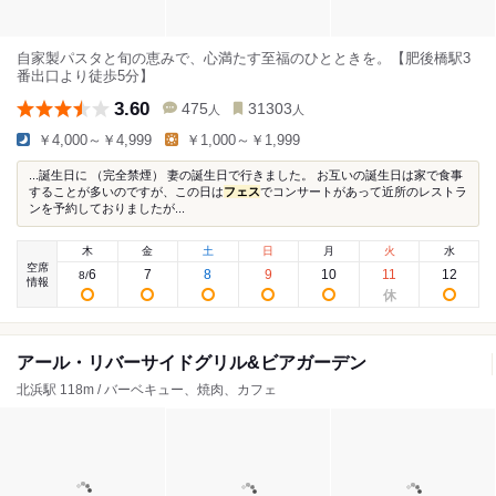
自家製パスタと旬の恵みで、心満たす至福のひとときを。【肥後橋駅3
番出口より徒歩5分】
3.60
475
31303
人
人
￥4,000～￥4,999
￥1,000～￥1,999
...誕生日に （完全禁煙） 妻の誕生日で行きました。 お互いの誕生日は家で食事
することが多いのですが、この日は
フェス
でコンサートがあって近所のレストラ
ンを予約しておりましたが...
木
金
土
日
月
火
水
空席
6
7
8
9
10
11
12
8
/
情報
アール・リバーサイドグリル&ビアガーデン
北浜駅 118m / バーベキュー、焼肉、カフェ