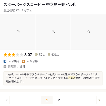
スターバックスコーヒー 中之島三井ビル店
渡辺橋駅 72m / カフェ
3.07
57
426
人
人
～￥999
～￥999
日曜日、祝日
...公式ルートの途中でフラペチーノ♪ 公式ルートの途中でフラペチーノ♪「スタ
ーバックスコーヒー中之島三井ビル店」さんです Go
フェス
大阪での大阪行 雨予
報を警戒して...
1
2