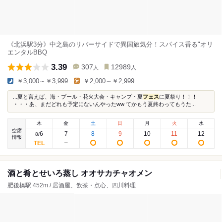
《北浜駅3分》中之島のリバーサイドで異国旅気分！スパイス香る"オリ
エンタルBBQ
3.39
307
12989
人
人
￥3,000～￥3,999
￥2,000～￥2,999
...夏と言えば、海・プール・花火大会・キャンプ・夏
フェス
に夏祭り！！！
・・・あ、まだどれも予定にないんやったww てかもう夏終わってもうた...
木
金
土
日
月
火
水
空席
6
7
8
9
10
11
12
8
/
情報
酒と肴とせいろ蒸し オオサカチャオメン
肥後橋駅 452m / 居酒屋、飲茶・点心、四川料理