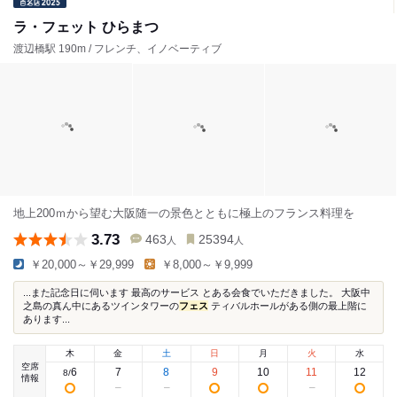
ラ・フェット ひらまつ
渡辺橋駅 190m / フレンチ、イノベーティブ
地上200ｍから望む大阪随一の景色とともに極上のフランス料理を
3.73
463
25394
人
人
￥20,000～￥29,999
￥8,000～￥9,999
...また記念日に伺います 最高のサービス とある会食でいただきました。 大阪中
之島の真ん中にあるツインタワーの
フェス
ティバルホールがある側の最上階に
あります...
木
金
土
日
月
火
水
空席
6
7
8
9
10
11
12
8
/
情報