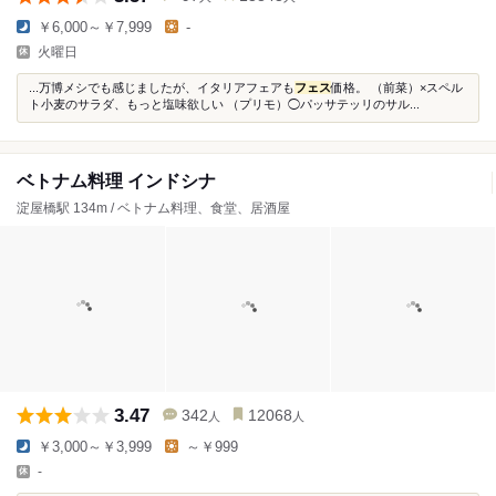
￥6,000～￥7,999
-
火曜日
...万博メシでも感じましたが、イタリアフェアも
フェス
価格。 （前菜）×スペル
ト小麦のサラダ、もっと塩味欲しい （プリモ）◯パッサテッリのサル...
ベトナム料理 インドシナ
淀屋橋駅 134m / ベトナム料理、食堂、居酒屋
3.47
342
12068
人
人
￥3,000～￥3,999
～￥999
-