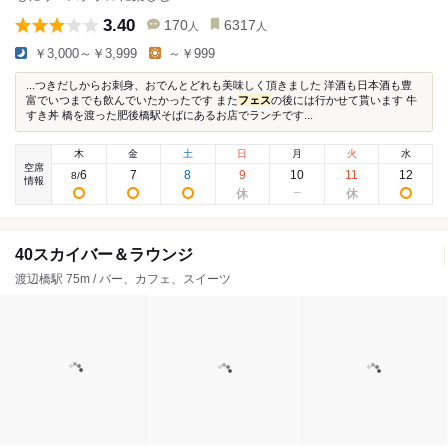
3.40
170
6317
人
人
￥3,000～￥3,999
～￥999
...つきだしからお刺身、おでんとどれも美味しく頂きました 洋酒も日本酒も豊
富でいつまでも飲んでいたかったです また
フェス
の後には行かせて貰います 牛
すき丼 橋を渡った肥後橋駅そばにあるお店でランチです...
木
金
土
日
月
火
水
空席
6
7
8
9
10
11
12
8
/
情報
40スカイバー＆ラウンジ
渡辺橋駅 75m / バー、カフェ、スイーツ