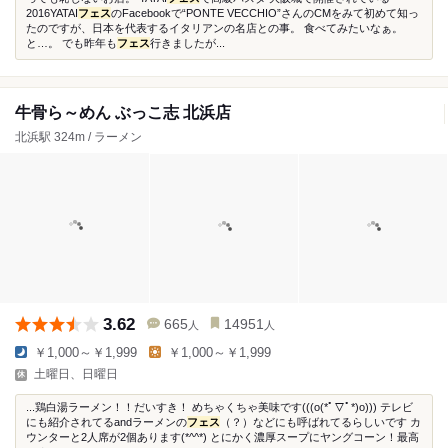
2016YATAI
フェス
のFacebookで“PONTE VECCHIO”さんのCMをみて初めて知っ
たのですが、日本を代表するイタリアンの名店との事。 食べてみたいなぁ。
と…。 でも昨年も
フェス
行きましたが...
牛骨ら～めん ぶっこ志 北浜店
北浜駅 324m / ラーメン
3.62
665
14951
人
人
￥1,000～￥1,999
￥1,000～￥1,999
土曜日、日曜日
...鶏白湯ラーメン！！だいすき！ めちゃくちゃ美味です(((o(*ﾟ▽ﾟ*)o))) テレビ
にも紹介されてるandラーメンの
フェス
（？）などにも呼ばれてるらしいです カ
ウンターと2人席が2個あります(*^^*) とにかく濃厚スープにヤングコーン！最高