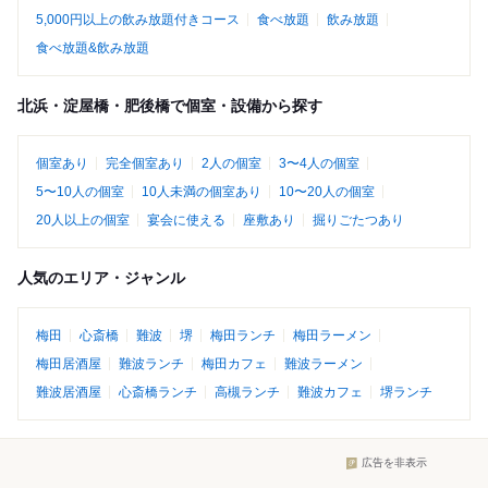
5,000円以上の飲み放題付きコース
食べ放題
飲み放題
食べ放題&飲み放題
北浜・淀屋橋・肥後橋で個室・設備から探す
個室あり
完全個室あり
2人の個室
3〜4人の個室
5〜10人の個室
10人未満の個室あり
10〜20人の個室
20人以上の個室
宴会に使える
座敷あり
掘りごたつあり
人気のエリア・ジャンル
梅田
心斎橋
難波
堺
梅田ランチ
梅田ラーメン
梅田居酒屋
難波ランチ
梅田カフェ
難波ラーメン
難波居酒屋
心斎橋ランチ
高槻ランチ
難波カフェ
堺ランチ
広告を非表示