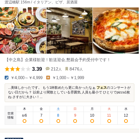
渡辺橋駅 156m / イタリアン、ピザ、居酒屋
【中之島】企業様歓迎！歓送迎会,懇親会予約受付中です！
3.39
212
8476
人
人
￥4,000～￥4,999
￥1,000～￥1,999
...美味しかったです。 もう1杯飲めたら更に良かったなぁ
フェス
のコンサートが
ない日だから？ 以前より閑散としている雰囲気 人員も最小で ひとりでpizza1枚
ね さすがに大きい！...
木
金
土
日
月
火
水
空席
6
7
8
9
10
11
12
8
/
情報