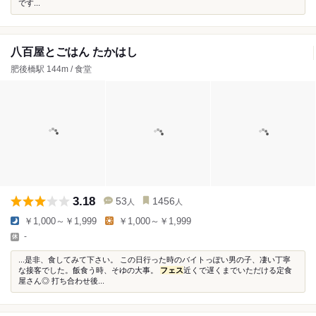
です...
八百屋とごはん たかはし
肥後橋駅 144m / 食堂
3.18
53
1456
人
人
￥1,000～￥1,999
￥1,000～￥1,999
-
...是非、食してみて下さい。 この日行った時のバイトっぽい男の子、凄い丁寧
な接客でした。飯食う時、そゆの大事。
フェス
近くで遅くまでいただける定食
屋さん◎ 打ち合わせ後...