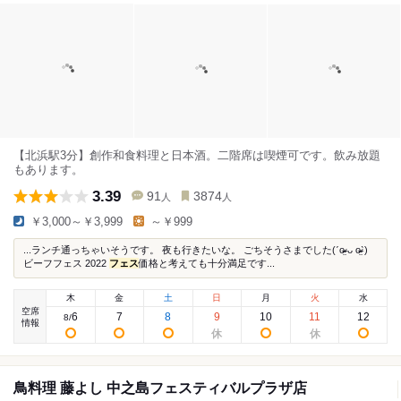
【北浜駅3分】創作和食料理と日本酒。二階席は喫煙可です。飲み放題
もあります。
3.39
91
3874
人
人
￥3,000～￥3,999
～￥999
...ランチ通っちゃいそうです。 夜も行きたいな。 ごちそうさまでした(ˊo̴̶̷̤ ᴗ o̴̶̷̤ˋ)
ビーフフェス 2022
フェス
価格と考えても十分満足です...
木
金
土
日
月
火
水
空席
6
7
8
9
10
11
12
8
/
情報
鳥料理 藤よし 中之島フェスティバルプラザ店