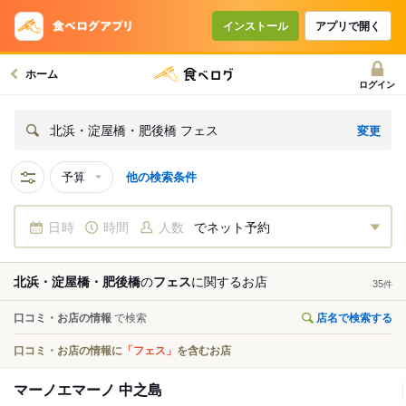
インストール
アプリで開く
ホーム
ログイン
変更
北浜・淀屋橋・肥後橋 フェス
予算
他の検索条件
日時
時間
人数
でネット予約
北浜・淀屋橋・肥後橋
の
フェス
に関する
お店
35
件
口コミ・お店の情報
で検索
店名で検索する
口コミ・お店の情報に
「フェス」
を含むお店
マーノエマーノ 中之島