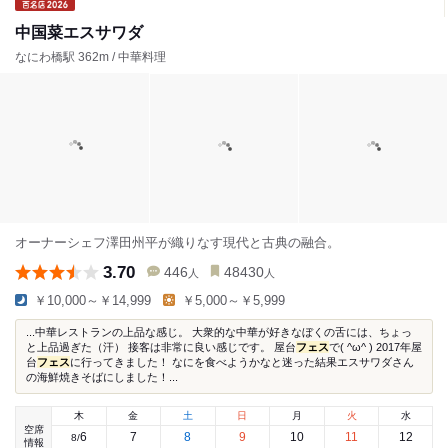
中国菜エスサワダ
なにわ橋駅 362m / 中華料理
オーナーシェフ澤田州平が織りなす現代と古典の融合。
3.70
446
48430
人
人
￥10,000～￥14,999
￥5,000～￥5,999
...中華レストランの上品な感じ。 大衆的な中華が好きなぼくの舌には、ちょっ
と上品過ぎた（汗） 接客は非常に良い感じです。 屋台
フェス
で( ^ω^ ) 2017年屋
台
フェス
に行ってきました！ なにを食べようかなと迷った結果エスサワダさん
の海鮮焼きそばにしました！...
木
金
土
日
月
火
水
空席
6
7
8
9
10
11
12
8
/
情報