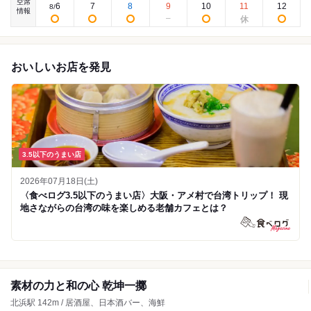
空席
6
7
8
9
10
11
12
8
/
情報
おいしいお店を発見
3.5以下のうまい店
2026年07月18日(土)
〈食べログ3.5以下のうまい店〉大阪・アメ村で台湾トリップ！ 現
地さながらの台湾の味を楽しめる老舗カフェとは？
素材の力と和の心 乾坤一擲
北浜駅 142m / 居酒屋、日本酒バー、海鮮