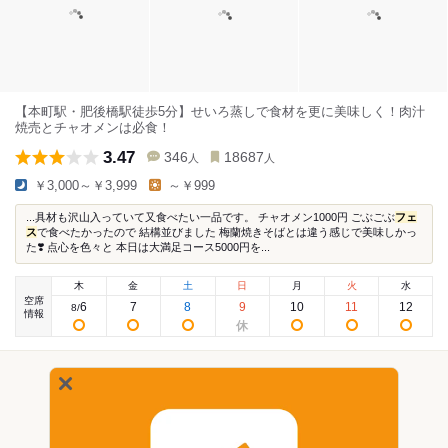
【本町駅・肥後橋駅徒歩5分】せいろ蒸しで食材を更に美味しく！肉汁
焼売とチャオメンは必食！
3.47
346
18687
人
人
￥3,000～￥3,999
～￥999
...具材も沢山入っていて又食べたい一品です。 チャオメン1000円 ごぶごぶ
フェ
ス
で食べたかったので 結構並びました 梅蘭焼きそばとは違う感じで美味しかっ
た❣️ 点心を色々と 本日は大満足コース5000円を...
木
金
土
日
月
火
水
空席
6
7
8
9
10
11
12
8
/
情報