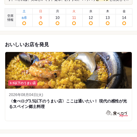
土
日
月
火
水
木
金
空席
8
9
10
11
12
13
14
8
/
情報
おいしいお店を発見
3.5以下のうまい店
2026年08月04日(火)
〈食べログ3.5以下のうまい店〉ここは通いたい！ 現代の感性が光
るスペイン郷土料理