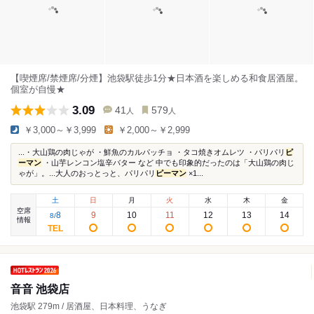
【喫煙席/禁煙席/分煙】池袋駅徒歩1分★日本酒を楽しめる和食居酒屋。
個室が自慢★
3.09
41
579
人
人
￥3,000～￥3,999
￥2,000～￥2,999
...・大山鶏の肉じゃが ・鮮魚のカルパッチョ ・タコ焼きオムレツ ・パリパリ
ピ
ーマン
・山芋レンコン塩辛バター など 中でも印象的だったのは「大山鶏の肉じ
ゃが」。...大人のおっとっと、パリパリ
ピーマン
×1...
土
日
月
火
水
木
金
空席
8
9
10
11
12
13
14
8
/
情報
音音 池袋店
池袋駅 279m / 居酒屋、日本料理、うなぎ