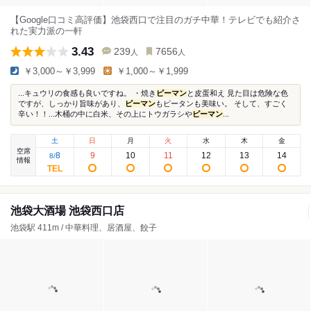
【Google口コミ高評価】池袋西口で注目のガチ中華！テレビでも紹介さ
れた実力派の一軒
3.43
239
7656
人
人
￥3,000～￥3,999
￥1,000～￥1,999
...キュウリの食感も良いですね。 ・焼き
ピーマン
と皮蛋和え 見た目は危険な色
ですが、しっかり旨味があり、
ピーマン
もピータンも美味い。 そして、すごく
辛い！！...木桶の中に白米、その上にトウガラシや
ピーマン
...
土
日
月
火
水
木
金
空席
8
9
10
11
12
13
14
8
/
情報
池袋大酒場 池袋西口店
池袋駅 411m / 中華料理、居酒屋、餃子