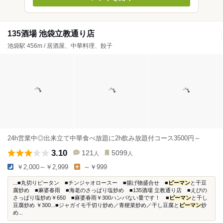
135酒場 池袋立教通り店
池袋駅 456m / 居酒屋、中華料理、餃子
24h営業中◎出来立て中華食べ放題に2h飲み放題付コース3500円～
3.10
121
5099
人
人
￥2,000～￥2,999
～￥999
...■丸切りピータン ■チンジャオロースー ■揚げ物盛合せ ■
ピーマン
と干豆
腐炒め ■麻婆春雨 ■海老のさっぱり塩炒め ■135酒場 立教通り店 ■えびの
さっぱり塩炒め￥650 ■麻婆春雨￥300ハンパない量です！ ■
ピーマン
と干し
豆腐炒め ￥300...■ジャガイモ千切り炒め／青梗菜炒め／干し豆腐と
ピーマン
炒
め...