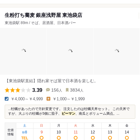
生粉打ち蕎麦 銀座浅野屋 東池袋店
東池袋駅 89m / そば、居酒屋、日本酒バー
【東池袋駅直結】隠れ家そば屋で日本酒を楽しむ。
3.39
156
3834
人
人
￥4,000～￥4,999
￥1,000～￥1,999
...牡蠣があったので方針変更です。 注文したのは牡蠣天丼セット。 この天丼で
すが、大ぶりの牡蠣が3個に茄子、
ピーマン
、南瓜とボリューム満点。...
土
日
月
火
水
木
金
空席
8
9
10
11
12
13
14
8
/
情報