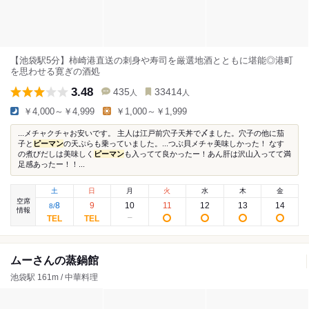
【池袋駅5分】柿崎港直送の刺身や寿司を厳選地酒とともに堪能◎港町
を思わせる寛ぎの酒処
3.48
435
33414
人
人
￥4,000～￥4,999
￥1,000～￥1,999
...メチャクチャお安いです。 主人は江戸前穴子天丼で〆ました。穴子の他に茄
子と
ピーマン
の天ぷらも乗っていました。...つぶ貝メチャ美味しかった！ なす
の煮びだしは美味しく
ピーマン
も入ってて良かったー！あん肝は沢山入ってて満
足感あったー！！...
土
日
月
火
水
木
金
空席
8
9
10
11
12
13
14
8
/
情報
ムーさんの蒸鍋館
池袋駅 161m / 中華料理