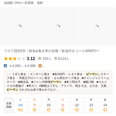
池袋駅 295m / 居酒屋、海鮮
フロア貸切OK！鮮魚&巻き串が自慢！飲放付きコース4000円〜
3.12
102
6114
人
人
￥4,000～￥4,999
-
...・うずら巻き ・ズッキーニ巻き ■各330円 ・レタス巻き ・
ピーマン
しそチー
ズ巻き ・半熟玉子のベーコン巻き ・もち明太チーズ巻き...■チャンジャクリーム
チーズ ■梅水晶 ■ジャンボ味噌
ピーマン
■炙り明太子 ■揚げ物 ■スルメ
イカの唐揚げ ■串カツ...6種類はうずら、アスパラ、焼きそば、えのき、玉葱、
ピーマン
それぞれお肉で巻かれており...
土
日
月
火
水
木
金
空席
8
9
10
11
12
13
14
8
/
情報