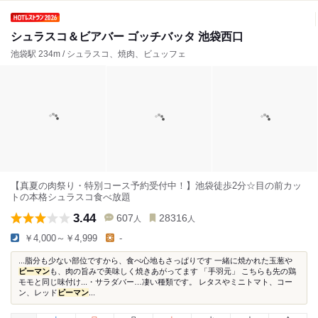
シュラスコ＆ビアバー ゴッチバッタ 池袋西口
池袋駅 234m / シュラスコ、焼肉、ビュッフェ
【真夏の肉祭り・特別コース予約受付中！】池袋徒歩2分☆目の前カッ
トの本格シュラスコ食べ放題
3.44
607
28316
人
人
￥4,000～￥4,999
-
...脂分も少ない部位ですから、食べ心地もさっぱりです 一緒に焼かれた玉葱や
ピーマン
も、肉の旨みで美味しく焼きあがってます 「手羽元」 こちらも先の鶏
モモと同じ味付け...・サラダバー…凄い種類です。 レタスやミニトマト、コー
ン、レッド
ピーマン
...