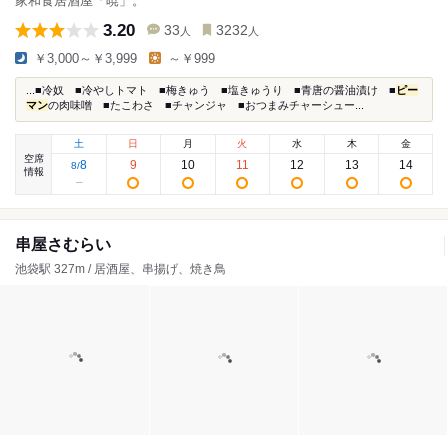
家和食居酒屋「暁」。
3.20
33
3232
人
人
￥3,000～￥3,999
～￥999
...■冷奴 ■冷やしトマト ■梅きゅう ■塩きゅうり ■青唐の醤油漬け ■
ピー
マン
の肉味噌 ■たこわさ ■チャンジャ ■おつまみチャーシュー...
土
日
月
火
水
木
金
空席
8
9
10
11
12
13
14
8
/
情報
串屋さむらい
池袋駅 327m / 居酒屋、串揚げ、焼き鳥