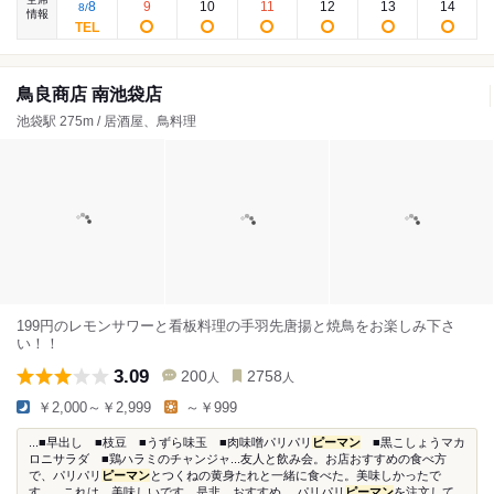
8
9
10
11
12
13
14
8
/
情報
鳥良商店 南池袋店
池袋駅 275m / 居酒屋、鳥料理
199円のレモンサワーと看板料理の手羽先唐揚と焼鳥をお楽しみ下さ
い！！
3.09
200
2758
人
人
￥2,000～￥2,999
～￥999
...■早出し ■枝豆 ■うずら味玉 ■肉味噌パリパリ
ピーマン
■黒こしょうマカ
ロニサラダ ■鶏ハラミのチャンジャ...友人と飲み会。お店おすすめの食べ方
で、パリパリ
ピーマン
とつくねの黄身たれと一緒に食べた。美味しかったで
す。...これは、美味しいです。是非、おすすめ。 パリパリ
ピーマン
を注文して...