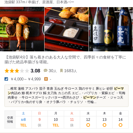
池袋駅 337m / 串揚げ、居酒屋、日本酒バー
【池袋駅4分】落ち着きのある大人な空間で、四季折々の食材を丁寧に
揚げた絶品串揚げを堪能。
3.08
30
1683
人
人
￥4,000～￥4,999
-
...椎茸 蓮根 アスパラ 茄子 青唐 玉ねぎ 牛ロース 鶏のササミ 豚ヒレ 砂肝
ピーマ
ン
肉詰め 鯵 梶木マグロ 鰯 太刀魚 カニの爪 エビ...・パプリカ ・紫蘇エビ ・筍梅
肉乗せ ・牛ロースガーリックバター+西洋わさび ・
ピーマン
チーズ ・ジャコ天
・パプリカ+魚のすり身 ・オクラ豚バラ ・チョリソ ・竹輪...
土
日
月
火
水
木
金
空席
8
9
10
11
12
13
14
8
/
情報