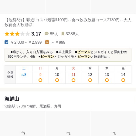
【池袋3分】駅近!コスパ最強‼109円～食べ飲み放題コース2780円～大人
数宴会大歓迎◎
3.17
85
3288
人
人
￥2,000～￥2,999
～￥999
...■席から、入り口方面をみる ■卓上風景 ■
ピーマン
とジャガイモと豚肉炒め
650円ランチ、4番 ■
ピーマン
とジャガイモと
ピーマン
と豚肉炒め...
土
日
月
火
水
木
金
空席
8
9
10
11
12
13
14
8
/
情報
海鮮山
池袋駅 378m / 海鮮、居酒屋、寿司