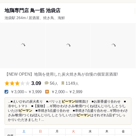
地鶏専門店 鳥一筋 池袋店
池袋駅 264m / 居酒屋、焼き鳥、海鮮
【NEW OPEN】地鶏を使用した炭火焼き鳥が自慢の個室居酒屋!
3.09
56
1149
人
人
￥3,000～￥3,999
￥2,000～￥2,999
...■えいひれの炭火炙り ■パリッと
ピーマン
味噌漬け ■お新香盛り合わせ ■
冷やしトマト ■【葉物】...ギ間/かわ/ささみ/軟骨/つくね/ぼんじり/ししとう/し
いたけ/
ピーマン
■串焼き5点盛り合わせ ■串焼き7点盛り合わせ...ギ間/かわ/さ
さみ/軟骨/つくね/ぼんじり/ししとう/しいたけ/
ピーマン
はそれぞれ1品ずつしっ
かりいただきました！...
土
日
月
火
水
木
金
空席