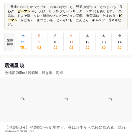
...普通においしかったです。 お肉のほかにも、野菜(かぼちゃ、さつまいも、玉
ねぎ、
ピーマン
)や、 えび、サラダ(グリーンサラダ、トマト)もあります。...肉
系は、およそ塩・タレ・味噌などのバージョン完備。 野菜系は、たまねぎ・
ピ
ーマン
・かぼちゃ・さつまいも・じゃがいも・にんじん・キャベツ・長ネギな
ど...
土
日
月
火
水
木
金
空席
8
9
10
11
12
13
14
8
/
情報
居酒屋 暁
池袋駅 265m / 居酒屋、焼き鳥、海鮮
【池袋駅3分】池袋駅から徒歩すぐ。昼11時半から気軽に飲める、隠れ