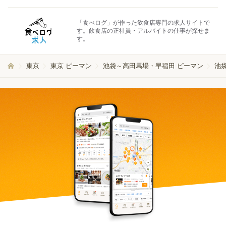
「食べログ」が作った飲食店専門の求人サイトで
す。飲食店の正社員・アルバイトの仕事が探せま
す。
東京
東京 ピーマン
池袋～高田馬場・早稲田 ピーマン
池