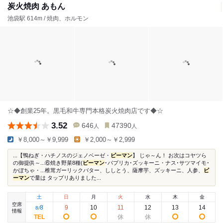
炭火焼肉 あもん
池袋駅 614m / 焼肉、ホルモン
☆◆創業25年。黒毛和牛専門本格炭火焼肉店です◆☆
3.52
646
47390
人
人
￥8,000～￥9,999
￥2,000～￥2,999
...【鴨ねぎ・ハチノスのジェノベーゼ・
ピーマン
】 じゃ～ん！ お次はコヤツら
の御提供～...⑥焼き野菜8種(
ピーマン
･パプリカ･ズッキーニ・ナス･サツマイモ･
かぼちゃ・...椎茸ガーリックバター、ししとう、薩摩芋、ズッキーニ、人参、
ピ
ーマン
で量は タップリありました...
土
日
月
火
水
木
金
空席
8
9
10
11
12
13
14
8
/
情報