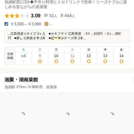
池袋駅西口3分◆手作り料理とメガドリンクで乾杯！リーズナブルに楽
しめる昔ながらの居酒屋
3.09
32
844
人
人
￥3,000～￥3,999
-
...広島県産 Lサイズ 3ヶ入 ■カキフライ 広島県産 ・2ケ…616円 ・3ヶ…880
円 ■豚しそ肉巻き串 2本 ■
ピーマン
チーズ串 2本...
土
日
月
火
水
木
金
空席
8
9
10
11
12
13
14
8
/
情報
湘聚・湖南菜館
池袋駅 370m / 中華料理、居酒屋