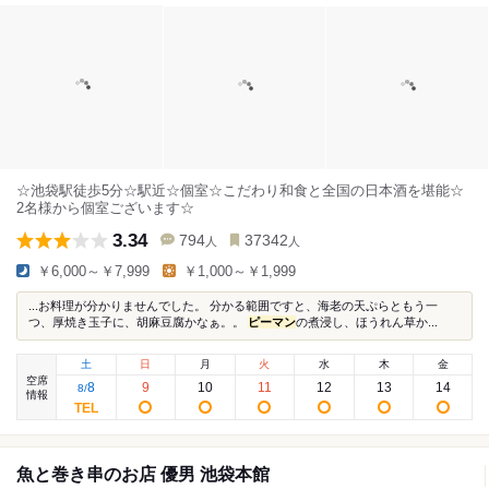
☆池袋駅徒歩5分☆駅近☆個室☆こだわり和食と全国の日本酒を堪能☆
2名様から個室ございます☆
3.34
794
37342
人
人
￥6,000～￥7,999
￥1,000～￥1,999
...お料理が分かりませんでした。 分かる範囲ですと、海老の天ぷらともう一
つ、厚焼き玉子に、胡麻豆腐かなぁ。。
ピーマン
の煮浸し、ほうれん草か...
土
日
月
火
水
木
金
空席
8
9
10
11
12
13
14
8
/
情報
魚と巻き串のお店 優男 池袋本館