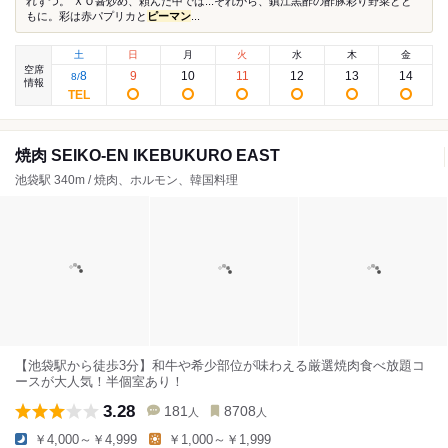
れずつ。 ＸＯ醤炒め、頼んだ中では...それから、鎮江黒酢の酢豚彩り野菜とと
もに。彩は赤パプリカと
ピーマン
...
土
日
月
火
水
木
金
空席
8
9
10
11
12
13
14
8
/
情報
焼肉 SEIKO-EN IKEBUKURO EAST
池袋駅 340m / 焼肉、ホルモン、韓国料理
【池袋駅から徒歩3分】和牛や希少部位が味わえる厳選焼肉食べ放題コ
ースが大人気！半個室あり！
3.28
181
8708
人
人
￥4,000～￥4,999
￥1,000～￥1,999