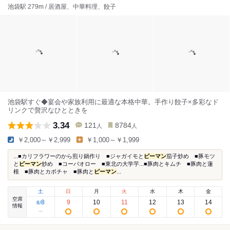
池袋駅 279m / 居酒屋、中華料理、餃子
池袋駅すぐ◆宴会や家族利用に最適な本格中華。手作り餃子×多彩なド
リンクで贅沢なひとときを
3.34
121
8784
人
人
￥2,000～￥2,999
￥1,000～￥1,999
...■カリフラワーのから煎り鍋作り ■ジャガイモと
ピーマン
茄子炒め ■豚モツ
と
ピーマン
炒め ■コーパオロー ■東北の大学芋...■豚肉とキムチ ■豚肉と蓮
根 ■豚肉とカボチャ ■豚肉と
ピーマン
...
土
日
月
火
水
木
金
空席
8
9
10
11
12
13
14
8
/
情報