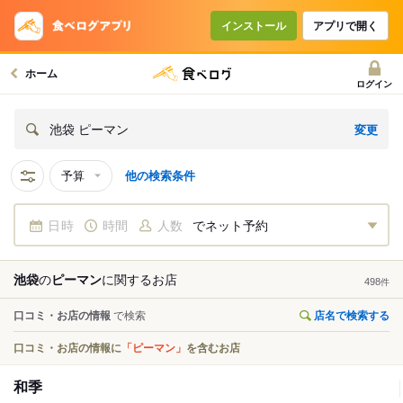
インストール
アプリで開く
ホーム
ログイン
変更
池袋 ピーマン
予算
他の検索条件
日時
時間
人数
でネット予約
池袋
の
ピーマン
に関する
お店
498
件
口コミ・お店の情報
で検索
店名で検索する
口コミ・お店の情報に
「ピーマン」
を含むお店
和季