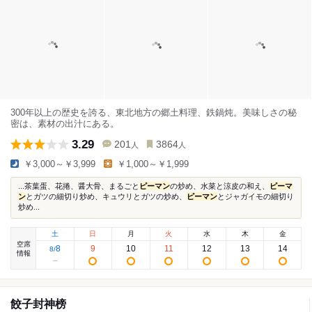
300年以上の歴史を誇る、東北地方の郷土料理、鉄鍋炖。美味しさの秘
密は、素材の出汁にある。
3.29
201
3864
人
人
￥3,000～￥3,999
￥1,000～￥1,999
...茶葉蛋、花捲、醤大骨、まるごと
ピーマン
の炒め、水菜と涼皮の和え、
ピーマ
ン
とガツの細切り炒め、キュウリとガツの炒め、
ピーマン
とジャガイモの細切り
炒め...
土
日
月
火
水
木
金
空席
8
9
10
11
12
13
14
8
/
情報
餃子封神榜