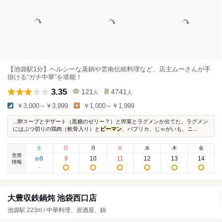
【池袋駅1分】ヘルシーな蒸鍋や雲南伝統料理など、店主ムーさんが手
掛ける“ガチ中華”を堪能！
3.35
121
4741
人
人
￥3,000～￥3,999
￥1,000～￥1,999
...卵スープとデザート（黒糖のゼリー？）と搾菜とラグメンか出てた。ラグメン
にはぶつ切りの鶏肉（軟骨入り）と
ピーマン
、パプリカ、じゃがいも、ニ...
土
日
月
火
水
木
金
空席
8
9
10
11
12
13
14
8
/
情報
大豊収鉄鍋炖 池袋西口店
池袋駅 223m / 中華料理、居酒屋、鍋