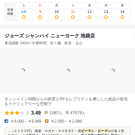
土
日
月
火
水
木
金
空席
8
9
10
11
12
13
14
8
/
情報
ジョーズ シャンハイ ニューヨーク 池袋店
東池袋駅 345m / 中華料理、担々麺、飲茶・点心
サンシャイン59階からの絶景とNYセレブリティを虜にした絶品小龍包
をラグジュアリーな空間で
3.49
1087
47079
人
人
￥8,000～￥9,999
￥2,000～￥2,999
...（２１００円） 海老・ホタテ・マコモダケ・赤
ピーマン
・
ピーマン
が各２切